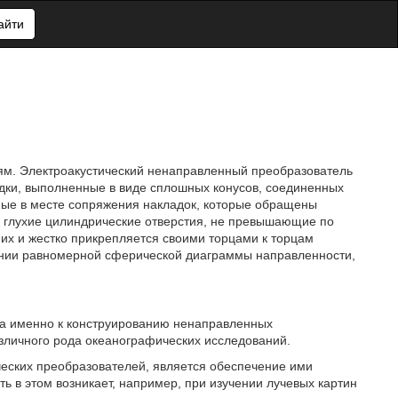
айти
елям. Электроакустический ненаправленный преобразователь
дки, выполненные в виде сплошных конусов, соединенных
ые в месте сопряжения накладок, которые обращены
ны глухие цилиндрические отверстия, не превышающие по
их и жестко прикрепляется своими торцами к торцам
чении равномерной сферической диаграммы направленности,
, а именно к конструированию ненаправленных
зличного рода океанографических исследований.
ческих преобразователей, является обеспечение ими
ь в этом возникает, например, при изучении лучевых картин