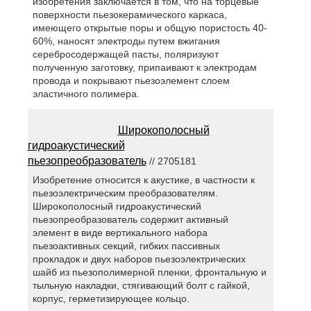
изобретения заключается в том, что на торцевые
поверхности пьезокерамического каркаса,
имеющего открытые поры и общую пористость 40-
60%, наносят электроды путем вжигания
серебросодержащей пасты, поляризуют
полученную заготовку, припаивают к электродам
провода и покрывают пьезоэлемент слоем
эластичного полимера.
Широкополосный
гидроакустический
пьезопреобразователь
// 2705181
Изобретение относится к акустике, в частности к
пьезоэлектрическим преобразователям.
Широкополосный гидроакустический
пьезопреобразователь содержит активный
элемент в виде вертикального набора
пьезоактивных секций, гибких пассивных
прокладок и двух наборов пьезоэлектрических
шайб из пьезополимерной пленки, фронтальную и
тыльную накладки, стягивающий болт с гайкой,
корпус, герметизирующее кольцо.