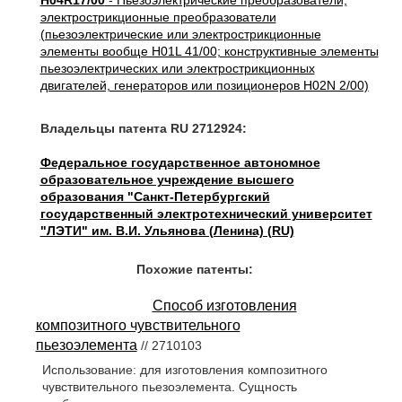
H04R17/00
- Пьезоэлектрические преобразователи;
электрострикционные преобразователи
(пьезоэлектрические или электрострикционные
элементы вообще H01L 41/00; конструктивные элементы
пьезоэлектрических или электрострикционных
двигателей, генераторов или позиционеров H02N 2/00)
Владельцы патента RU 2712924:
Федеральное государственное автономное
образовательное учреждение высшего
образования "Санкт-Петербургский
государственный электротехнический университет
"ЛЭТИ" им. В.И. Ульянова (Ленина) (RU)
Похожие патенты:
Способ изготовления
композитного чувствительного
пьезоэлемента
// 2710103
Использование: для изготовления композитного
чувствительного пьезоэлемента. Сущность