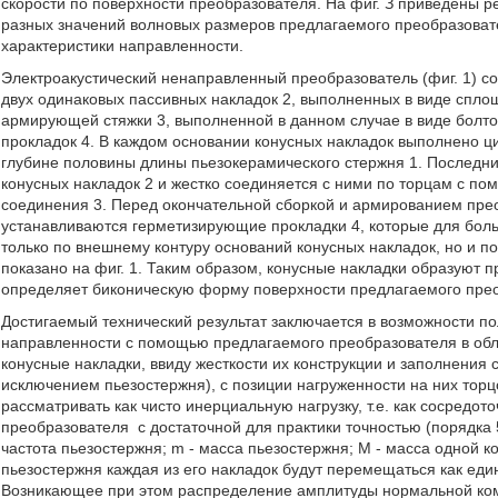
скорости по поверхности преобразователя. На фиг. З приведены р
разных значений волновых размеров предлагаемого преобразовате
характеристики направленности.
Электроакустический ненаправленный преобразователь (фиг. 1) со
двух одинаковых пассивных накладок 2, выполненных в виде сплош
армирующей стяжки 3, выполненной в данном случае в виде болто
прокладок 4. В каждом основании конусных накладок выполнено 
глубине половины длины пьезокерамического стержня 1. Последни
конусных накладок 2 и жестко соединяется с ними по торцам с п
соединения 3. Перед окончательной сборкой и армированием пре
устанавливаются герметизирующие прокладки 4, которые для боль
только по внешнему контуру оснований конусных накладок, но и п
показано на фиг. 1. Таким образом, конусные накладки образуют 
определяет биконическую форму поверхности предлагаемого пре
Достигаемый технический результат заключается в возможности по
направленности с помощью предлагаемого преобразователя в обла
конусные накладки, ввиду жесткости их конструкции и заполнения 
исключением пьезостержня), с позиции нагруженности на них тор
рассматривать как чисто инерциальную нагрузку, т.е. как сосредо
преобразователя
с достаточной для практики точностью (порядк
частота пьезостержня; m - масса пьезостержня; М - масса одной к
пьезостержня каждая из его накладок будут перемещаться как еди
Возникающее при этом распределение амплитуды нормальной ком