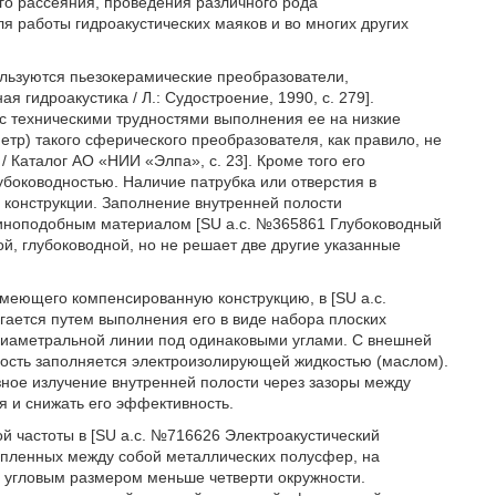
го рассеяния, проведения различного рода
ля работы гидроакустических маяков и во многих других
ользуются пьезокерамические преобразователи,
 гидроакустика / Л.: Судостроение, 1990, с. 279].
 с техническими трудностями выполнения ее на низкие
тр) такого сферического преобразователя, как правило, не
Каталог АО «НИИ «Элпа», с. 23]. Кроме того его
убоководностью. Наличие патрубка или отверстия в
 конструкции. Заполнение внутренней полости
иноподобным материалом [SU а.с. №365861 Глубоководный
й, глубоководной, но не решает две другие указанные
имеющего компенсированную конструкцию, в [SU а.с.
ается путем выполнения его в виде набора плоских
 диаметральной линии под одинаковыми углами. С внешней
олость заполняется электроизолирующей жидкостью (маслом).
ное излучение внутренней полости через зазоры между
 и снижать его эффективность.
 частоты в [SU а.с. №716626 Электроакустический
репленных между собой металлических полусфер, на
с угловым размером меньше четверти окружности.