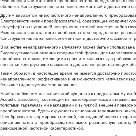
Резонансная частота такого преобразователя определяется в осн
оболочки. Конструкция является многоэлементной и достаточно сл
Другим вариантом низкочастотного ненаправленного преобразоват
Электроакустический преобразователь], содержащее сферическую 
полусфер) на внутренней поверхности которой имеется набор глух
Резонансная частота этого преобразователя определяется резона
Конструкция является многоэлементной и достаточно сложной и тр
В качестве ненаправленного излучателя может быть использована
Гидроакустическая антенна сферической формы для гидролокатор
преобразователями, имеющими сравнительно высокую рабочую час
являются конструктивно сложным и достаточно дорогостоящим об
Таким образом, в настоящее время не имеется достаточно простой
ненаправленного, эффективного и низкочастотного излучателя (ед
большое гидроакустическое давление.
Наиболее близким по технической сущности к предлагаемому изо
Acoustic transducer], состоящий из пьезокерамического стержня, 
толстыми тарельчатыми накладками с выпуклой внешней поверхно
преобразователя. Вдоль окружности основания тарельчатых накл
Преобразователь армирован стяжкой, проходящей через отверстие
описанию патента, преобразователь имеет резонансную частоту 40 
равномерной частотной характеристикой.