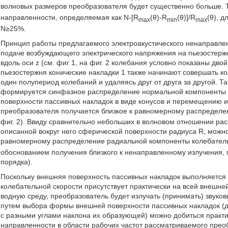
волновых размеров преобразователя будет существенно больше. Т
направленности, определяемая как N-[R
(θ)-R
(θ)]/R
(θ), 
max
min
max
N≥25%.
Принцип работы предлагаемого электроакустического ненаправле
подаче возбуждающего электрического напряжения на пьезостерж
вдоль оси z (см. фиг 1, на фиг. 2 колебания условно показаны дво
пьезостержня конические накладки 1 также начинают совершать кол
один полупериод колебаний и удаляясь друг от друга за другой. 
формируется синфазное распределение нормальной компоненты к
поверхности пассивных накладок в виде конусов и перемещению и
преобразователя получается близкое к равномерному распределе
фиг. 2). Ввиду сравнительно небольших в волновом отношении ра
описанной вокруг него сферической поверхности радиуса R, можно 
равномерному распределение радиальной компоненты колебатель
обоснованием получения близкого к ненаправленному излучения,
порядка).
Поскольку внешняя поверхность пассивных накладок выполняется
колебательной скорости присутствует практически на всей внешне
водную среду, преобразователь будет излучать (принимать) звуко
путем выбора формы внешней поверхности пассивных накладок (де
с разными углами наклона их образующей) можно добиться практ
направленности в области рабочих частот рассматриваемого прео