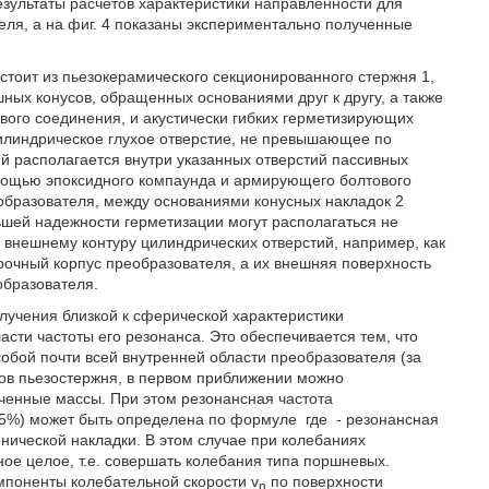
езультаты расчетов характеристики направленности для
ля, а на фиг. 4 показаны экспериментально полученные
стоит из пьезокерамического секционированного стержня 1,
ных конусов, обращенных основаниями друг к другу, а также
вого соединения, и акустически гибких герметизирующих
цилиндрическое глухое отверстие, не превышающее по
й располагается внутри указанных отверстий пассивных
омощью эпоксидного компаунда и армирующего болтового
образователя, между основаниями конусных накладок 2
шей надежности герметизации могут располагаться не
о внешнему контуру цилиндрических отверстий, например, как
прочный корпус преобразователя, а их внешняя поверхность
образователя.
лучения близкой к сферической характеристики
сти частоты его резонанса. Это обеспечивается тем, что
собой почти всей внутренней области преобразователя (за
цов пьезостержня, в первом приближении можно
точенные массы. При этом резонансная частота
а 5%) может быть определена по формуле
где
- резонансная
онической накладки. В этом случае при колебаниях
ное целое, т.е. совершать колебания типа поршневых.
поненты колебательной скорости v
по поверхности
n