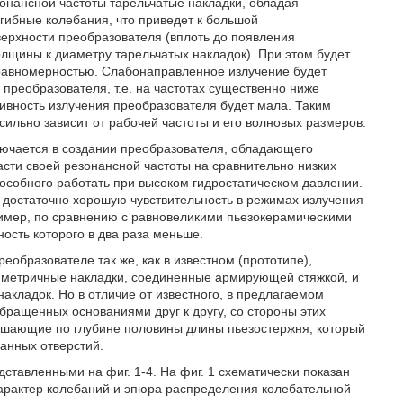
зонансной частоты тарельчатые накладки, обладая
гибные колебания, что приведет к большой
ерхности преобразователя (вплоть до появления
олщины к диаметру тарельчатых накладок). При этом будет
равномерностью. Слабонаправленное излучение будет
реобразователя, т.е. на частотах существенно ниже
тивность излучения преобразователя будет мала. Таким
сильно зависит от рабочей частоты и его волновых размеров.
ючается в создании преобразователя, обладающего
сти своей резонансной частоты на сравнительно низких
пособного работать при высоком гидростатическом давлении.
 достаточно хорошую чувствительность в режимах излучения
ример, по сравнению с равновеликими пьезокерамическими
сть которого в два раза меньше.
еобразователе так же, как в известном (прототипе),
мметричные накладки, соединенные армирующей стяжкой, и
кладок. Но в отличие от известного, в предлагаемом
бращенных основаниями друг к другу, со стороны этих
ышающие по глубине половины длины пьезостержня, который
анных отверстий.
тавленными на фиг. 1-4. На фиг. 1 схематически показан
характер колебаний и эпюра распределения колебательной