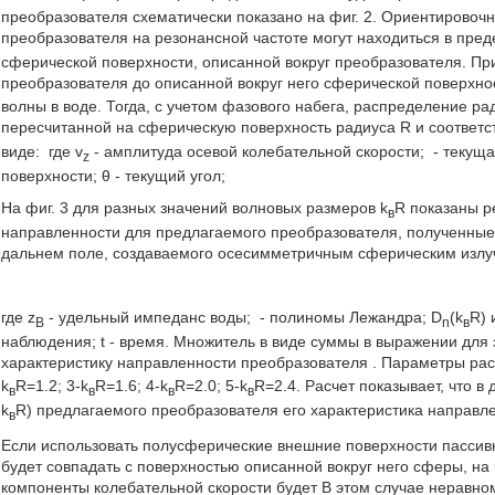
преобразователя схематически показано на фиг. 2. Ориентировоч
преобразователя на резонансной частоте могут находиться в пред
сферической поверхности, описанной вокруг преобразователя. Пр
преобразователя до описанной вокруг него сферической поверхнос
волны в воде. Тогда, с учетом фазового набега, распределение р
пересчитанной на сферическую поверхность радиуса R и соответ
виде:
где v
- амплитуда осевой колебательной скорости;
- текуща
z
поверхности; θ - текущий угол;
На фиг. 3 для разных значений волновых размеров k
R показаны р
в
направленности для предлагаемого преобразователя, полученные
дальнем поле, создаваемого осесимметричным сферическим излу
где z
- удельный импеданс воды;
- полиномы Лежандра; D
(k
R) 
B
n
в
наблюдения; t - время. Множитель в виде суммы в выражении для
характеристику направленности преобразователя
. Параметры рас
k
R=1.2; 3-k
R=1.6; 4-k
R=2.0; 5-k
R=2.4. Расчет показывает, что 
в
в
в
в
k
R) предлагаемого преобразователя его характеристика направле
в
Если использовать полусферические внешние поверхности пассив
будет совпадать с поверхностью описанной вокруг него сферы, н
компоненты колебательной скорости будет
В этом случае неравно