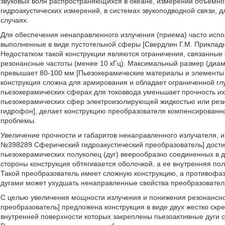
звуковых волн распространяющихся в океане, измерении объемно
гидроакустических измерений, в системах звукоподводной связи, д
случаях.
Для обеспечения ненаправленного излучения (приема) часто исп
выполненные в виде пустотельной сферы [Свердлин Г.М. Прикладная
Недостатком такой конструкции являются ограничения, связанные
резонансные частоты (менее 10 кГц). Максимальный размер (диаме
превышает 80-100 мм [Пьезокерамические материалы и элементы / 
конструкция сложна для армирования и обладает ограниченной гл
пьезокерамических сферах для токоввода уменьшает прочность их
пьезокерамических сфер электроизолирующей жидкостью или рез
гидрофон], делает конструкцию преобразователя компенсированно
проблемы.
Увеличение прочности и габаритов ненаправленного излучателя, 
№398289 Сферический гидроакустический преобразователь] достиг
пьезокерамических полуколец (дуг) веерообразно соединенных в
стороны конструкция обтягивается оболочкой, а ее внутренняя п
Такой преобразователь имеет сложную конструкцию, а противофаз
дугами может ухудшать ненаправленные свойства преобразователя
С целью увеличения мощности излучения и понижения резонансной
преобразователь] предложена конструкция в виде двух жестко ск
внутренней поверхности которых закреплены пьезоактивные дуги 