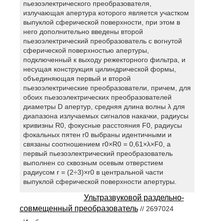
пьезоэлектрического преобразователя,
излучающая апертура которого является участком
выпуклой сферической поверхности, при этом в
него дополнительно введены второй
пьезоэлектрический преобразователь с вогнутой
сферической поверхностью апертуры,
подключенный к выходу режекторного фильтра, и
несущая конструкция цилиндрической формы,
объединяющая первый и второй
пьезоэлектрические преобразователи, причем, для
обоих пьезоэлектрических преобразователей
диаметры D апертур, средняя длина волны λ для
диапазона излучаемых сигналов накачки, радиусы
кривизны R0, фокусные расстояния F0, радиусы
фокальных пятен r0 выбраны идентичными и
связаны соотношением r0×R0 = 0,61×λ×F0, а
первый пьезоэлектрический преобразователь
выполнен со сквозным осевым отверстием
радиусом r = (2÷3)×r0 в центральной части
выпуклой сферической поверхности апертуры.
Ультразвуковой раздельно-
совмещенный преобразователь
// 2697024