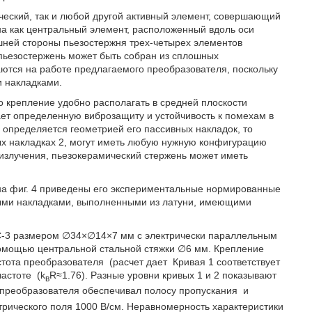
ческий, так и любой другой активный элемент, совершающий
а как центральный элемент, расположенный вдоль оси
шней стороны пьезостержня трех-четырех элементов
пьезостержень может быть собран из сплошных
ются на работе предлагаемого преобразователя, поскольку
и накладками.
о крепление удобно располагать в средней плоскости
ает определенную виброзащиту и устойчивость к помехам в
определяется геометрией его пассивных накладок, то
ных накладках 2, могут иметь любую нужную конфигурацию
 излучения, пьезокерамический стержень может иметь
на фиг. 4 приведены его экспериментальные нормированные
ными накладками, выполненными из латуни, имеющими
БС-3 размером ∅34×∅14×7 мм с электрически параллельным
омощью центральной стальной стяжки ∅6 мм. Крепление
астота преобразователя
(расчет дает
Кривая 1 соответствует
частоте
(k
R≈1.76). Разные уровни кривых 1 и 2 показывают
в
т преобразователя обеспечивал полосу пропускания
и
рического поля 1000 В/см. Неравномерность характеристики