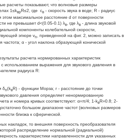
ные расчеты показывают, что волновые размеры
елах 1≤k
R≤2, где
с
- скорость звука в воде; R - радиус
вр
в
и этом максимальное расстояние d от поверхности
ти не превышает d<(0.05-0.1) λ
, где λ
- длина звуковой
в
в
адиальной компоненты колебательной скорости,
ствующей эпюре v
, приведенной на фиг. 2, можно записать в
n
я частота; α - угол наклона образующей конической
езультаты расчета нормированных характеристик
 с использованием выражения для звукового давления в
чателем радиуса R:
и δ
(k
R) - функции Морза; r - расстояние до точки
n
в
 звукового давления определяет ненормированную
чета и номера кривых соответствуют: α=π/4; 1-k
R=0.8; 2-
в
в достаточно большом диапазоне частот (волновых размеров
нности близка к сферической.
ных накладок, то внешняя поверхность преобразователя
а которой распределение нормальной (радиальной)
мерность характеристики направленности для указанных