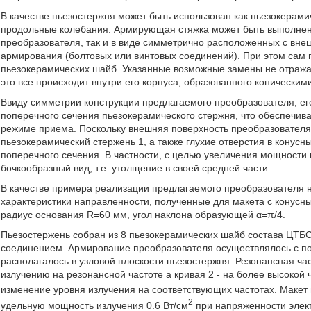
В качестве пьезостержня может быть использован как пьезокерами
продольные колебания. Армирующая стяжка может быть выполнен
преобразователя, так и в виде симметрично расположенных с вне
армирования (болтовых или винтовых соединений). При этом сам 
пьезокерамических шайб. Указанные возможные замены не отража
это все происходит внутри его корпуса, образованного коническим
Ввиду симметрии конструкции предлагаемого преобразователя, ег
поперечного сечения пьезокерамического стержня, что обеспечив
режиме приема. Поскольку внешняя поверхность преобразователя 
пьезокерамический стержень 1, а также глухие отверстия в конус
поперечного сечения. В частности, с целью увеличения мощности
бочкообразный вид, т.е. утолщение в своей средней части.
В качестве примера реализации предлагаемого преобразователя 
характеристики направленности, полученные для макета с конус
радиус основания R=60 мм, угол наклона образующей α=π/4.
Пьезостержень собран из 8 пьезокерамических шайб состава ЦТ
соединением. Армирование преобразователя осуществлялось с п
располагалось в узловой плоскости пьезостержня. Резонансная ч
излучению на резонансной частоте а кривая 2 - на более высокой 
изменение уровня излучения на соответствующих частотах. Маке
2
удельную мощность излучения 0.6 Вт/см
при напряженности элект