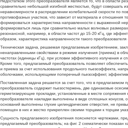
Недостатком этого преобразователя является то, что в области ре
сравнительно небольшой изгибной жесткостью, будут совершать из
неравномерности в распределении колебательной скорости по пов
противофазных участков, что зависит от материала и отношения т
формироваться характеристика направленности с выраженной не
формироваться лишь при сравнительно малых волновых размерах п
резонансной, например, в области частот до 15-20 кГц, где эффек
образом, характеристика направленности такого преобразователя 
Техническая задача, решаемая предлагаемым изобретением, закл
ненаправленными свойствами в режиме излучения (приема) в обла
частотах (единицы кГц), при условии эффективного излучения и с
Кроме того, предлагаемый преобразователь позволяет обеспечить
и приема за счет использования продольного пьезоэффекта, нап
оболочками, использующими поперечный пьезоэффект, эффективно
Поставленная задача решается за счет того, что в предлагаемом пр
преобразователь содержит пьезостержень, две одинаковые осеси
герметизирующие прокладки, установленные в месте сопряжения на
преобразователе накладки выполнены в виде сплошных конусов, о
оснований выполнены глухие цилиндрические отверстия, не прев
помещен в них и жестко прикреплен своими торцами к торцам указ
Сущность предлагаемого изобретения поясняется чертежами, предс
предлагаемый преобразователь; на фиг. 2 схематически показан 