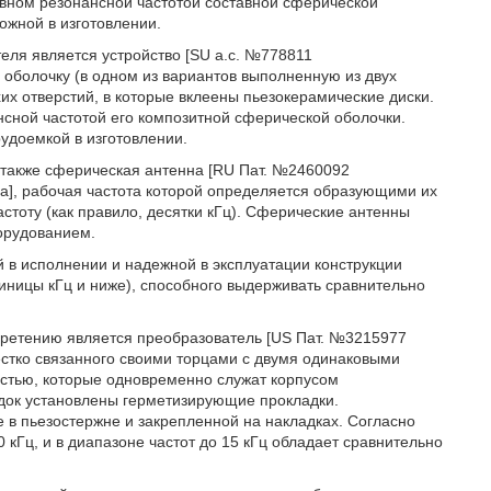
овном резонансной частотой составной сферической
ожной в изготовлении.
еля является устройство [SU а.с. №778811
оболочку (в одном из вариантов выполненную из двух
их отверстий, в которые вклеены пьезокерамические диски.
нсной частотой его композитной сферической оболочки.
удоемкой в изготовлении.
 также сферическая антенна [RU Пат. №2460092
а], рабочая частота которой определяется образующими их
тоту (как правило, десятки кГц). Сферические антенны
орудованием.
 в исполнении и надежной в эксплуатации конструкции
иницы кГц и ниже), способного выдерживать сравнительно
бретению является преобразователь [US Пат. №3215977
жестко связанного своими торцами с двумя одинаковыми
стью, которые одновременно служат корпусом
адок установлены герметизирующие прокладки.
 в пьезостержне и закрепленной на накладках. Согласно
кГц, и в диапазоне частот до 15 кГц обладает сравнительно