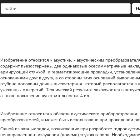
Н
Изобретение относится к акустике, к акустическим преобразоват
содержит пьезостержень, две одинаковые осесимметричные накла
армирующей стяжкой, и герметизирующие прокладки, установленн
основаниями друг к другу, а со стороны этих оснований выполне
глубине половины длины пьезостержня, который располагается в н
указанных отверстий. Технический результат заключается в полу
а также повышение чувствительности. 4 ил.
Изобретение относится к области акустического приборостроения
преобразователей, и может быть использовано при проведении ра
Одной из важных задач, возникающих при разработке гидроакусти
ненаправленного излучения (приема) звуковых волн. Необходимост