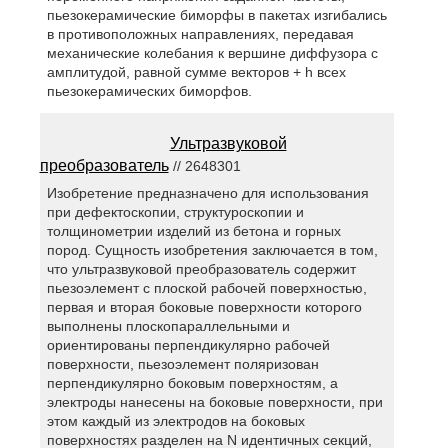
пьезокерамические биморфы в пакетах изгибались
в противоположных направлениях, передавая
механические колебания к вершине диффузора с
амплитудой, равной сумме векторов + h всех
пьезокерамических биморфов.
Ультразвуковой
преобразователь
// 2648301
Изобретение предназначено для использования
при дефектоскопии, структуроскопии и
толщинометрии изделий из бетона и горных
пород. Сущность изобретения заключается в том,
что ультразвуковой преобразователь содержит
пьезоэлемент с плоской рабочей поверхностью,
первая и вторая боковые поверхности которого
выполнены плоскопараллельными и
ориентированы перпендикулярно рабочей
поверхности, пьезоэлемент поляризован
перпендикулярно боковым поверхностям, а
электроды нанесены на боковые поверхности, при
этом каждый из электродов на боковых
поверхностях разделен на N идентичных секций,