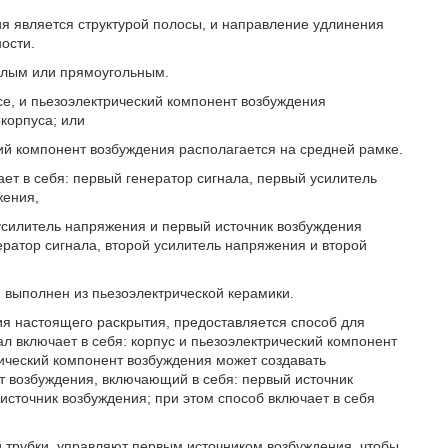
ия является структурой полосы, и направление удлинения
ости.
углым или прямоугольным.
се, и пьезоэлектрический компонент возбуждения
корпуса; или
кий компонент возбуждения располагается на средней рамке.
ет в себя: первый генератор сигнала, первый усилитель
жения,
 усилитель напряжения и первый источник возбуждения
ратор сигнала, второй усилитель напряжения и второй
 выполнен из пьезоэлектрической керамики.
ия настоящего раскрытия, предоставляется способ для
 включает в себя: корпус и пьезоэлектрический компонент
ический компонент возбуждения может создавать
т возбуждения, включающий в себя: первый источник
источник возбуждения; при этом способ включает в себя
 трубки, управляют первым источником возбуждения, чтобы