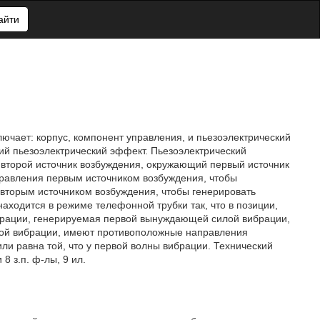
айти
ючает: корпус, компонент управления, и пьезоэлектрический
ий пьезоэлектрический эффект. Пьезоэлектрический
 второй источник возбуждения, окружающий первый источник
равления первым источником возбуждения, чтобы
вторым источником возбуждения, чтобы генерировать
ходится в режиме телефонной трубки так, что в позиции,
ибрации, генерируемая первой вынуждающей силой вибрации,
лой вибрации, имеют противоположные направления
ли равна той, что у первой волны вибрации. Технический
8 з.п. ф-лы, 9 ил.