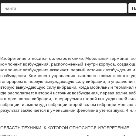
Н
Изобретение относится к электротехнике. Мобильный терминал вкл
компонент возбуждения, расположенный внутри корпуса, создающ
компонент возбуждения включает: первый источник возбуждения и
возбуждения. Компонент управления выполнен с возможностью уп
генерировать первую вынуждающую силу вибрации, и управления 
вторую вынуждающую силу вибрации, когда мобильный терминал на
где располагается второй источник возбуждения, первая волна в
и вторая волна вибрации, генерируемая второй вынуждающей си
вибрации, и амплитуда вибрации второй волны вибрации меньше и
результат заключается в уменьшении феномена утечки звука. 4 н. и 
ОБЛАСТЬ ТЕХНИКИ, К КОТОРОЙ ОТНОСИТСЯ ИЗОБРЕТЕНИЕ