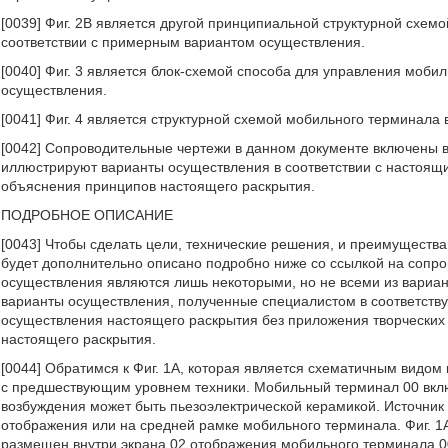
[0039] Фиг. 2B является другой принципиальной структурной схем
соответствии с примерным вариантом осуществления.
[0040] Фиг. 3 является блок-схемой способа для управления моб
осуществления.
[0041] Фиг. 4 является структурной схемой мобильного терминала
[0042] Сопроводительные чертежи в данном документе включены в 
иллюстрируют варианты осуществления в соответствии с настоящи
объяснения принципов настоящего раскрытия.
ПОДРОБНОЕ ОПИСАНИЕ
[0043] Чтобы сделать цели, технические решения, и преимуществ
будет дополнительно описано подробно ниже со ссылкой на сопр
осуществления являются лишь некоторыми, но не всеми из вариан
варианты осуществления, полученные специалистом в соответств
осуществления настоящего раскрытия без приложения творческих
настоящего раскрытия.
[0044] Обратимся к Фиг. 1A, которая является схематичным видом
с предшествующим уровнем техники. Мобильный терминал 00 включ
возбуждения может быть пьезоэлектрической керамикой. Источник
отображения или на средней рамке мобильного терминала. Фиг. 1A
размещен внутри экрана 02 отображения мобильного терминала 0