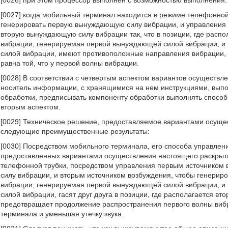
[0026] при этом процессор выполнен с возможностью выполнения:
[0027] когда мобильный терминал находится в режиме телефонной
генерировать первую вынуждающую силу вибрации, и управления 
вторую вынуждающую силу вибрации так, что в позиции, где распо
вибрации, генерируемая первой вынуждающей силой вибрации, и
силой вибрации, имеют противоположные направления вибрации,
равна той, что у первой волны вибрации.
[0028] В соответствии с четвертым аспектом вариантов осуществ
носитель информации, с хранящимися на нем инструкциями, выпо
обработки, предписывать компоненту обработки выполнять способ
вторым аспектом.
[0029] Техническое решение, предоставляемое вариантами осущес
следующие преимущественные результаты:
[0030] Посредством мобильного терминала, его способа управле
предоставленных вариантами осуществления настоящего раскрыти
телефонной трубки, посредством управления первым источником
силу вибрации, и вторым источником возбуждения, чтобы генерир
вибрации, генерируемая первой вынуждающей силой вибрации, и
силой вибрации, гасят друг друга в позиции, где располагается вт
предотвращает продолжение распространения первого волны виб
терминала и уменьшая утечку звука.