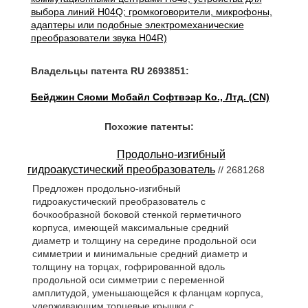
выбора линий H04Q; громкоговорители, микрофоны,
адаптеры или подобные электромеханические
преобразователи звука H04R)
Владельцы патента RU 2693851:
Бейджин Сяоми Мобайл Софтвэар Ко., Лтд. (CN)
Похожие патенты:
Продольно-изгибный
гидроакустический преобразователь
// 2681268
Предложен продольно-изгибный
гидроакустический преобразователь с
бочкообразной боковой стенкой герметичного
корпуса, имеющей максимальные средний
диаметр и толщину на середине продольной оси
симметрии и минимальные средний диаметр и
толщину на торцах, гофрированной вдоль
продольной оси симметрии с переменной
амплитудой, уменьшающейся к фланцам корпуса,
удерживающим торцевые крышки с