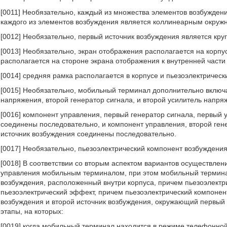
[0011] Необязательно, каждый из множества элементов возбужден
каждого из элементов возбуждения является коллинеарным окружн
[0012] Необязательно, первый источник возбуждения является кр
[0013] Необязательно, экран отображения располагается на корпу
располагается на стороне экрана отображения к внутренней части 
[0014] средняя рамка располагается в корпусе и пьезоэлектричес
[0015] Необязательно, мобильный терминал дополнительно включа
напряжения, второй генератор сигнала, и второй усилитель напря
[0016] компонент управления, первый генератор сигнала, первый
соединены последовательно, и компонент управления, второй гене
источник возбуждения соединены последовательно.
[0017] Необязательно, пьезоэлектрический компонент возбуждения
[0018] В соответствии со вторым аспектом вариантов осуществлен
управления мобильным терминалом, при этом мобильный терминал
возбуждения, расположенный внутри корпуса, причем пьезоэлектр
пьезоэлектрический эффект, причем пьезоэлектрический компонен
возбуждения и второй источник возбуждения, окружающий первый 
этапы, на которых:
[0019] когда мобильный терминал находится в режиме телефонной