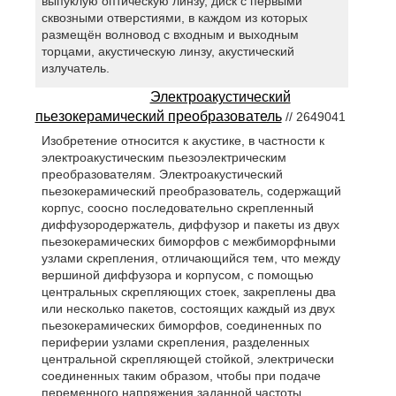
выпуклую оптическую линзу, диск с первыми
сквозными отверстиями, в каждом из которых
размещён волновод с входным и выходным
торцами, акустическую линзу, акустический
излучатель.
Электроакустический
пьезокерамический преобразователь
// 2649041
Изобретение относится к акустике, в частности к
электроакустическим пьезоэлектрическим
преобразователям. Электроакустический
пьезокерамический преобразователь, содержащий
корпус, соосно последовательно скрепленный
диффузородержатель, диффузор и пакеты из двух
пьезокерамических биморфов с межбиморфными
узлами скрепления, отличающийся тем, что между
вершиной диффузора и корпусом, с помощью
центральных скрепляющих стоек, закреплены два
или несколько пакетов, состоящих каждый из двух
пьезокерамических биморфов, соединенных по
периферии узлами скрепления, разделенных
центральной скрепляющей стойкой, электрически
соединенных таким образом, чтобы при подаче
переменного напряжения заданной частоты,