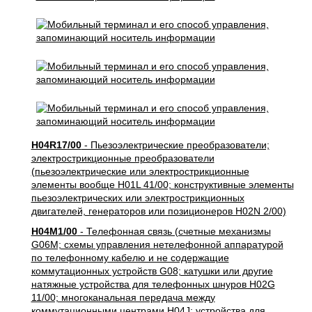
H04R17/00
- Пьезоэлектрические преобразователи;
электрострикционные преобразователи
(пьезоэлектрические или электрострикционные
элементы вообще H01L 41/00; конструктивные элементы
пьезоэлектрических или электрострикционных
двигателей, генераторов или позиционеров H02N 2/00)
H04M1/00
- Телефонная связь (счетные механизмы
G06M; схемы управления нетелефонной аппаратурой
по телефонному кабелю и не содержащие
коммутационных устройств G08; катушки или другие
натяжные устройства для телефонных шнуров H02G
11/00; многоканальная передача между
коммутационными центрами H04J; устройства для