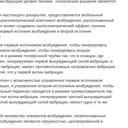
дшествующем уровне техники. Технические решения являются
ия настоящего раскрытия, предоставляется мобильный
пьезоэлектрический компонент возбуждения, расположенный
ия может создавать пьезоэлектрический эффект, причем
первый источник возбуждения и второй источник
м
ия первым источником возбуждения, чтобы генерировать
иком возбуждения, чтобы генерировать вторую
 в режиме телефонной трубки так, что в позиции, где
ции, генерируемая первой вынуждающей силой вибрации, и
й вибрации, имеют противоположные направления вибрации,
ой, что у первой волны вибрации.
олнен с возможностью управления первым источником
ации, и управления вторым источником возбуждения, чтобы
ьный терминал находится в режиме громкоговорителя так,
третья волна вибрации, генерируемая третьей вынуждающей
ертой вынуждающей силой вибрации, имеют одно и то же
себя множество элементов возбуждения, скомпонованных
возбуждения является окружностью, центрированной в