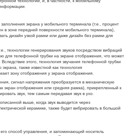
ронной технологии, и, в частности, к мобильному
 информации.
 заполнения экрана у мобильного терминала (т.е., процент
н в зоне передней поверхности мобильного терминала),
ть дизайн узкой рамки или даже дизайн без рамки для
.е., технологии генерирования звуков посредством вибраций
ию для телефонной трубки на экране отображения, что может
 Вследствие этого, технология звучания телефонной трубки
 экрана, также известной как технология
мает зону отображения у экрана отображения.
жения, сигнал напряжения преобразуется в механическую
как экран отображения или средняя рамка), прикрепленный к
ировать звук, тем самым передавая звук в ухо.
 описанной выше, когда звук выводится через
лектрической керамике, также будет вибрировать в большой
 его способ управления, и запоминающий носитель