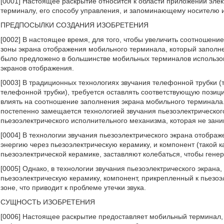
[0001] Настоящее раскрытие относится к области приложений элект
терминалу, его способу управления, и запоминающему носителю
ПРЕДПОСЫЛКИ СОЗДАНИЯ ИЗОБРЕТЕНИЯ
[0002] В настоящее время, для того, чтобы увеличить соотношение
зоны экрана отображения мобильного терминала, который заполне
было предложено в большинстве мобильных терминалов использова
экранов отображения.
[0003] В традиционных технологиях звучания телефонной трубки (т
телефонной трубки), требуется оставлять соответствующую позиц
влиять на соотношение заполнения экрана мобильного терминала.
постепенно замещается технологией звучания пьезоэлектрического
пьезоэлектрического исполнительного механизма, которая не зани
[0004] В технологии звучания пьезоэлектрического экрана отобра
энергию через пьезоэлектрическую керамику, и компонент (такой 
пьезоэлектрической керамике, заставляют колебаться, чтобы генер
[0005] Однако, в технологии звучания пьезоэлектрического экрана,
пьезоэлектрическую керамику, компонент, прикрепленный к пьезоэ
зоне, что приводит к проблеме утечки звука.
СУЩНОСТЬ ИЗОБРЕТЕНИЯ
[0006] Настоящее раскрытие предоставляет мобильный терминал,