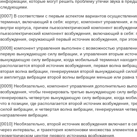
информации, которые могут решить проблему утечки звука в пре
следующими.
[0007] В соответствии с первым аспектом вариантов осуществлен
терминал, включающий в себя: корпус, компонент управления, и 
внутри корпуса, причем пьезоэлектрический компонент возбужден
пьезоэлектрический компонент возбуждения, включающий в себя: 
возбуждения, окружающий первый источник возбуждения, при это
[0008] компонент управления выполнен с возможностью управлен
первую вынуждающую силу вибрации, и управления вторым источн
вынуждающую силу вибрации, когда мобильный терминал находится
располагается второй источник возбуждения, первая волна вибра
вторая волна вибрации, генерируемая второй вынуждающей сило
и амплитуда вибрации второй волны вибрации меньше или равна т
[0009] Необязательно, компонент управления дополнительно вып
возбуждения, чтобы генерировать третью вынуждающую силу вибр
генерировать четвертую вынуждающую силу вибрации, когда мобил
что в позиции, где располагается второй источник возбуждения, 
силой вибрации, и четвертая волна вибрации, генерируемая четв
направление вибрации.
[0010] Необязательно, второй источник возбуждения включает в 
через интервалы, и траектория компоновки множества элементов 
геометрическом центре первого источника возбуждения.