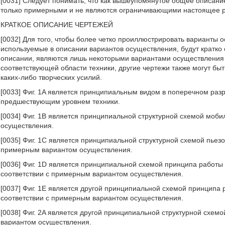
[0031] Следует понимать, что как вышеупомянутое общее описан
только примерными и не являются ограничивающими настоящее р
КРАТКОЕ ОПИСАНИЕ ЧЕРТЕЖЕЙ
[0032] Для того, чтобы более четко проиллюстрировать варианты 
используемые в описании вариантов осуществления, будут кратко
описании, являются лишь некоторыми вариантами осуществления 
соответствующей области техники, другие чертежи также могут бы
каких-либо творческих усилий.
[0033] Фиг. 1A является принципиальным видом в поперечном разр
предшествующим уровнем техники.
[0034] Фиг. 1B является принципиальной структурной схемой моб
осуществления.
[0035] Фиг. 1C является принципиальной структурной схемой пьез
примерным вариантом осуществления.
[0036] Фиг. 1D является принципиальной схемой принципа работы
соответствии с примерным вариантом осуществления.
[0037] Фиг. 1E является другой принципиальной схемой принципа 
соответствии с примерным вариантом осуществления.
[0038] Фиг. 2A является другой принципиальной структурной схем
вариантом осуществления.