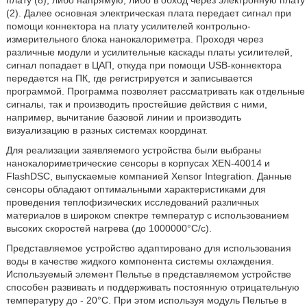
плату (8), либо напрямую, либо в обход через электронную плату
(2). Далее основная электрическая плата передает сигнал при
помощи коннектора на плату усилителей контрольно-
измерительного блока нанокалориметра. Проходя через
различные модули и усилительные каскады платы усилителей,
сигнал попадает в ЦАП, откуда при помощи USB-коннектора
передается на ПК, где регистрируется и записывается
программой. Программа позволяет рассматривать как отдельные
сигналы, так и производить простейшие действия с ними,
например, вычитание базовой линии и производить
визуализацию в разных системах координат.
Для реализации заявляемого устройства были выбраны
нанокалориметрические сенсоры в корпусах XEN-40014 и
FlashDSC, выпускаемые компанией Xensor Integration. Данные
сенсоры обладают оптимальными характеристиками для
проведения теплофизических исследований различных
материалов в широком спектре температур с использованием
высоких скоростей нагрева (до 1000000°С/с).
Представляемое устройство адаптировано для использования
воды в качестве жидкого компонента системы охлаждения.
Используемый элемент Пельтье в представляемом устройстве
способен развивать и поддерживать постоянную отрицательную
температуру до - 20°С. При этом используя модуль Пельтье в