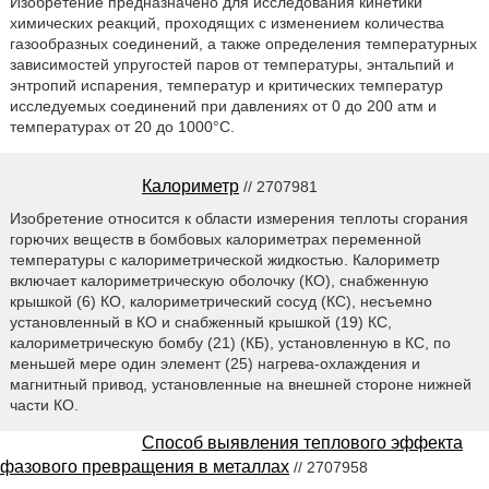
Изобретение предназначено для исследования кинетики
химических реакций, проходящих с изменением количества
газообразных соединений, а также определения температурных
зависимостей упругостей паров от температуры, энтальпий и
энтропий испарения, температур и критических температур
исследуемых соединений при давлениях от 0 до 200 атм и
температурах от 20 до 1000°С.
Калориметр
// 2707981
Изобретение относится к области измерения теплоты сгорания
горючих веществ в бомбовых калориметрах переменной
температуры с калориметрической жидкостью. Калориметр
включает калориметрическую оболочку (КО), снабженную
крышкой (6) КО, калориметрический сосуд (КС), несъемно
установленный в КО и снабженный крышкой (19) КС,
калориметрическую бомбу (21) (КБ), установленную в КС, по
меньшей мере один элемент (25) нагрева-охлаждения и
магнитный привод, установленные на внешней стороне нижней
части КО.
Способ выявления теплового эффекта
фазового превращения в металлах
// 2707958