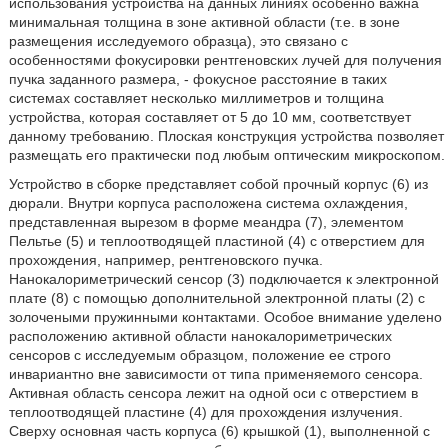
использования устройства на данных линиях особенно важна
минимальная толщина в зоне активной области (т.е. в зоне
размещения исследуемого образца), это связано с
особенностями фокусировки рентгеновских лучей для получения
пучка заданного размера, - фокусное расстояние в таких
системах составляет несколько миллиметров и толщина
устройства, которая составляет от 5 до 10 мм, соответствует
данному требованию. Плоская конструкция устройства позволяет
размещать его практически под любым оптическим микроскопом.
Устройство в сборке представляет собой прочный корпус (6) из
дюрали. Внутри корпуса расположена система охлаждения,
представленная вырезом в форме меандра (7), элементом
Пельтье (5) и теплоотводящей пластиной (4) с отверстием для
прохождения, например, рентгеновского пучка.
Нанокалориметрический сенсор (3) подключается к электронной
плате (8) с помощью дополнительной электронной платы (2) с
золочеными пружинными контактами. Особое внимание уделено
расположению активной области нанокалориметрических
сенсоров с исследуемым образцом, положение ее строго
инвариантно вне зависимости от типа применяемого сенсора.
Активная область сенсора лежит на одной оси с отверстием в
теплоотводящей пластине (4) для прохождения излучения.
Сверху основная часть корпуса (6) крышкой (1), выполненной с