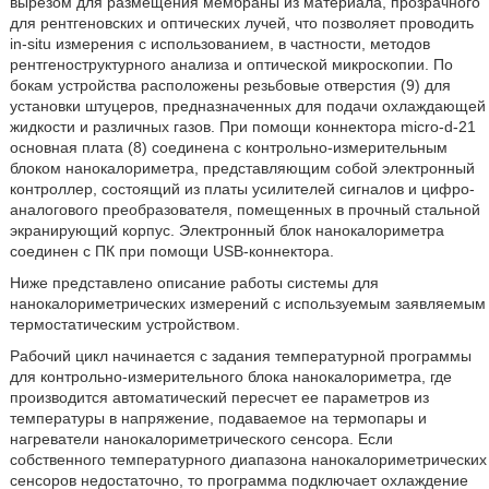
вырезом для размещения мембраны из материала, прозрачного
для рентгеновских и оптических лучей, что позволяет проводить
in-situ измерения с использованием, в частности, методов
рентгеноструктурного анализа и оптической микроскопии. По
бокам устройства расположены резьбовые отверстия (9) для
установки штуцеров, предназначенных для подачи охлаждающей
жидкости и различных газов. При помощи коннектора micro-d-21
основная плата (8) соединена с контрольно-измерительным
блоком нанокалориметра, представляющим собой электронный
контроллер, состоящий из платы усилителей сигналов и цифро-
аналогового преобразователя, помещенных в прочный стальной
экранирующий корпус. Электронный блок нанокалориметра
соединен с ПК при помощи USB-коннектора.
Ниже представлено описание работы системы для
нанокалориметрических измерений с используемым заявляемым
термостатическим устройством.
Рабочий цикл начинается с задания температурной программы
для контрольно-измерительного блока нанокалориметра, где
производится автоматический пересчет ее параметров из
температуры в напряжение, подаваемое на термопары и
нагреватели нанокалориметрического сенсора. Если
собственного температурного диапазона нанокалориметрических
сенсоров недостаточно, то программа подключает охлаждение