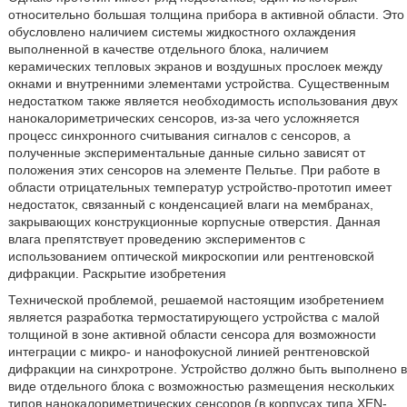
относительно большая толщина прибора в активной области. Это
обусловлено наличием системы жидкостного охлаждения
выполненной в качестве отдельного блока, наличием
керамических тепловых экранов и воздушных прослоек между
окнами и внутренними элементами устройства. Существенным
недостатком также является необходимость использования двух
нанокалориметрических сенсоров, из-за чего усложняется
процесс синхронного считывания сигналов с сенсоров, а
полученные экспериментальные данные сильно зависят от
положения этих сенсоров на элементе Пельтье. При работе в
области отрицательных температур устройство-прототип имеет
недостаток, связанный с конденсацией влаги на мембранах,
закрывающих конструкционные корпусные отверстия. Данная
влага препятствует проведению экспериментов с
использованием оптической микроскопии или рентгеновской
дифракции. Раскрытие изобретения
Технической проблемой, решаемой настоящим изобретением
является разработка термостатирующего устройства с малой
толщиной в зоне активной области сенсора для возможности
интеграции с микро- и нанофокусной линией рентгеновской
дифракции на синхротроне. Устройство должно быть выполнено в
виде отдельного блока с возможностью размещения нескольких
типов нанокалориметрических сенсоров (в корпусах типа XEN-