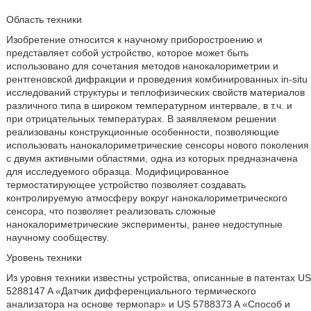
Область техники
Изобретение относится к научному приборостроению и
представляет собой устройство, которое может быть
использовано для сочетания методов нанокалориметрии и
рентгеновской дифракции и проведения комбинированных in-situ
исследований структуры и теплофизических свойств материалов
различного типа в широком температурном интервале, в т.ч. и
при отрицательных температурах. В заявляемом решении
реализованы конструкционные особенности, позволяющие
использовать нанокалориметрические сенсоры нового поколения
с двумя активными областями, одна из которых предназначена
для исследуемого образца. Модифицированное
термостатирующее устройство позволяет создавать
контролируемую атмосферу вокруг нанокалориметрического
сенсора, что позволяет реализовать сложные
нанокалориметрические эксперименты, ранее недоступные
научному сообществу.
Уровень техники
Из уровня техники известны устройства, описанные в патентах US
5288147 A «Датчик дифференциального термического
анализатора на основе термопар» и US 5788373 A «Способ и