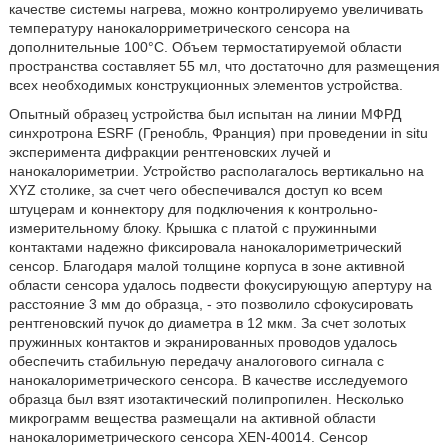
качестве системы нагрева, можно контролируемо увеличивать
температуру нанокалорриметрического сенсора на
дополнительные 100°С. Объем термостатируемой области
пространства составляет 55 мл, что достаточно для размещения
всех необходимых конструкционных элементов устройства.
Опытный образец устройства был испытан на линии МФРД
синхротрона ESRF (Гренобль, Франция) при проведении in situ
эксперимента дифракции рентгеновских лучей и
нанокалориметрии. Устройство располагалось вертикально на
XYZ столике, за счет чего обеспечивался доступ ко всем
штуцерам и коннектору для подключения к контрольно-
измерительному блоку. Крышка с платой с пружинными
контактами надежно фиксировала нанокалориметрический
сенсор. Благодаря малой толщине корпуса в зоне активной
области сенсора удалось подвести фокусирующую апертуру на
расстояние 3 мм до образца, - это позволило сфокусировать
рентгеновский пучок до диаметра в 12 мкм. За счет золотых
пружинных контактов и экранированных проводов удалось
обеспечить стабильную передачу аналогового сигнала с
нанокалориметрического сенсора. В качестве исследуемого
образца был взят изотактический полипропилен. Несколько
микрограмм вещества размещали на активной области
нанокалориметрического сенсора XEN-40014. Сенсор