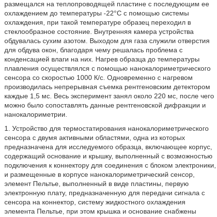
размещался на теплопроводящей пластине с последующим ее
охлаждением до температуры -22°C с помощью системы
охлаждения, при такой температуре образец переходил в
стеклообразное состояние. Внутренняя камера устройства
обдувалась сухим азотом. Выходом для газа служили отверстия
для обдува окон, благодаря чему решалась проблема с
конденсацией влаги на них. Нагрев образца до температуры
плавления осуществлялся с помощью нанокалориметрического
сенсора со скоростью 1000 К/с. Одновременно с нагревом
производилась непрерывная съемка рентгеновским детектором
каждые 1,5 мс. Весь эксперимент занял около 220 мс, после чего
можно было сопоставлять данные рентгеновской дифракции и
нанокалориметрии.
1. Устройство для термостатирования нанокалориметрического
сенсора с двумя активными областями, одна из которых
предназначена для исследуемого образца, включающее корпус,
содержащий основание и крышку, выполненный с возможностью
подключения к коннектору для соединения с блоком электроники,
и размещенные в корпусе нанокалориметрический сенсор,
элемент Пельтье, выполненный в виде пластины, первую
электронную плату, предназначенную для передачи сигнала с
сенсора на коннектор, систему жидкостного охлаждения
элемента Пельтье, при этом крышка и основание снабжены