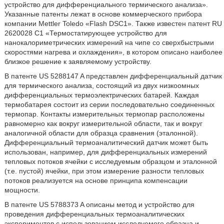
устройство для дифференциального термического анализа».
Указанные патенты лежат в основе коммерческого прибора
компании Mettler Toledo «Flash DSC1». Также известен патент RU
2620028 C1 «Термостатирующее устройство для
нанокалориметрических измерений на чипе со сверхбыстрыми
скоростями нагрева и охлаждения», в котором описано наиболее
близкое решение к заявляемому устройству.
В патенте US 5288147 A представлен дифференциальный датчик
для термического анализа, состоящий из двух низкоомных
дифференциальных термоэлектрических батарей. Каждая
термобатарея состоит из серии последовательно соединенных
термопар. Контакты измерительных термопар расположены
равномерно как вокруг измерительной области, так и вокруг
аналогичной области для образца сравнения (эталонной).
Дифференциальный термоаналитический датчик может быть
использован, например, для дифференциальных измерений
тепловых потоков ячейки с исследуемым образцом и эталонной
(т.е. пустой) ячейки, при этом измерение разности тепловых
потоков реализуется на основе принципа компенсации
мощности.
В патенте US 5788373 A описаны метод и устройство для
проведения дифференциальных термоаналитических
экспериментов с использованием исследуемого образца и