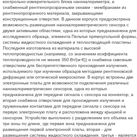
контрольно-измерительного блока нанокалориметра, и
снабженный рентгенопрозрачными окнами - мембранами из
рентгенопрозрачного материала, закрывающими
конструкционные отверстия. В данном корпусе предусмотрена
возможность размещения нанокалориметрического сенсора с
двумя активными областями, одна из которых предназначена для
исследуемого образца, элемента Пельтье прямоугольной формы,
системы жидкостного охлаждения и теплоотводящей пластины.
Последняя изготовлена из материала с высокой
теплопроводностью (например, со значением коэффициента
теплопроводности не менее 350 Вт/(м⋅К)) и снабжена сквозным
отверстием для беспрепятственного прохождения излучения,
используемого при изучении образцов методами рентгеновской
дифракции или оптической микроскопии. В корпус встроены две
электронные платы для возможности подключения различных
нанокалориметрических сенсоров, одна из которых
предназначена для передачи сигнала с сенсора на коннектор, а
вторая снабжена отверстием для прохождения излучения и
пружинными контактами для передачи сигнала с сенсора на
первую электронную плату и расположена между крышкой и
сенсором. Устройство выполнено с разделением его объема на
три зоны по длине, где первая зона предназначена для
размещения первой электронной платы, вторая - для
размещения системы жидкостного охлаждения, третья - является