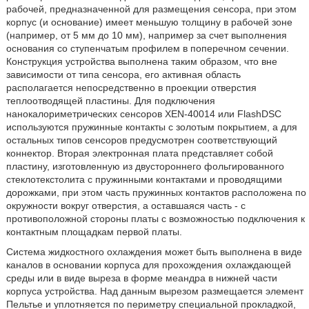
рабочей, предназначенной для размещения сенсора, при этом
корпус (и основание) имеет меньшую толщину в рабочей зоне
(например, от 5 мм до 10 мм), например за счет выполнения
основания со ступенчатым профилем в поперечном сечении.
Конструкция устройства выполнена таким образом, что вне
зависимости от типа сенсора, его активная область
располагается непосредственно в проекции отверстия
теплоотводящей пластины. Для подключения
нанокалориметрических сенсоров XEN-40014 или FlashDSC
используются пружинные контакты с золотым покрытием, а для
остальных типов сенсоров предусмотрен соответствующий
коннектор. Вторая электронная плата представляет собой
пластину, изготовленную из двустороннего фольгированного
стеклотекстолита с пружинными контактами и проводящими
дорожками, при этом часть пружинных контактов расположена по
окружности вокруг отверстия, а оставшаяся часть - с
противоположной стороны платы с возможностью подключения к
контактным площадкам первой платы.
Система жидкостного охлаждения может быть выполнена в виде
каналов в основании корпуса для прохождения охлаждающей
среды или в виде выреза в форме меандра в нижней части
корпуса устройства. Над данным вырезом размещается элемент
Пельтье и уплотняется по периметру специальной прокладкой,