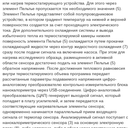
или нагрев термостатирующего устройства. Для этого через
элемент Пельтье пропускается ток необходимого значения (5).
Элемент Пельтье представляет собой полупроводниковое
устройство, в котором градиент температур на нижней и верхней
поверхностях создается за счет проходящего электрического
тока. Для дополнительного охлаждения системы и вывода
избыточного тепла из термостатируемой камеры нижняя
поверхность элемента Пельтье (5) охлаждается путем прокачки
охлаждающей жидкости через контур жидкостного охлаждения (7)
сразу после подачи сигнала на включение насоса. При этом для
нагрева исследуемого образца, размещенного в активной
области сенсора достаточно подать на элемент Пельтье (5)
обратное напряжение. После достижения теплового равновесия
внутри термостатируемого объема программа передает
рассчитанные параметры подаваемого напряжения цифро-
аналоговому преобразователю контрольно-измерительного блока
нанокалориметра через USB-соединение. Цифро-аналоговый
преобразователь (ЦАП) генерирует выходной сигнал, который
попадает в плату усилителей, и затем передается на
соответствующие нагревательные элементы сенсора;
одновременно начинается параллельный прием входящего
сигнала от термопар сенсора. Анализируемый сигнал поступает с
нанокалориметрического сенсора (3) на основную электронную