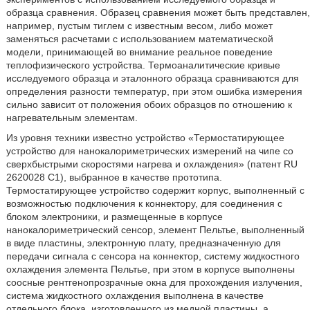
образца сравнения. Образец сравнения может быть представлен,
например, пустым тиглем с известным весом, либо может
заменяться расчетами с использованием математической
модели, принимающей во внимание реальное поведение
теплофизического устройства. Термоаналитические кривые
исследуемого образца и эталонного образца сравниваются для
определения разности температур, при этом ошибка измерения
сильно зависит от положения обоих образцов по отношению к
нагревательным элементам.
Из уровня техники известно устройство «Термостатирующее
устройство для нанокалориметрических измерений на чипе со
сверхбыстрыми скоростями нагрева и охлаждения» (патент RU
2620028 C1), выбранное в качестве прототипа.
Термостатирующее устройство содержит корпус, выполненный с
возможностью подключения к коннектору, для соединения с
блоком электроники, и размещенные в корпусе
нанокалориметрический сенсор, элемент Пельтье, выполненный
в виде пластины, электронную плату, предназначенную для
передачи сигнала с сенсора на коннектор, систему жидкостного
охлаждения элемента Пельтье, при этом в корпусе выполнены
соосные рентгенопрозрачные окна для прохождения излучения,
система жидкостного охлаждения выполнена в качестве
отдельного блока, изготовленного из медной пластины, а