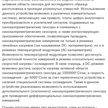
активная область сенсора для исследуемого образца
расположена в проекции упомянутых отверстий. Использование
данного устройства возможно в различных измерительных
системах, включающих, как правило, платы цифро-аналогового
преобразователя и усилителей сигналов, подаваемых на
нанокалориметрические сенсоры и снимаемых с
нанокалориметрических сенсоров, а также контролирующее
программное обеспечение, позволяющее проводить
нанокалориметрические измерения не только в режимах
линейных нагревов (так называемая DC- калориметрия), но и в
режимах температурной модуляции (АС-калориметрия).
Возможность температурной модуляции позволяет достигнуть
достаточной точности измерений в режиме относительно низких
скоростей нагрева / охлаждения. В свою очередь, в DC-режиме
возможно достичь скорости нагрева активной области
нанокалориметрического сенсора до 1000000°С/сек, а скорость
охлаждения - до 5000°С/сек за счет герметичности устройства и
наличия специальной системы охлаждения. Также в данном
устройстве реализована возможность использования
дополнительного (эталонного) нанокалориметрического сенсора
для проведения дифференциальных нанокалориметрических
измерений.
Однако прототип имеет ряд недостатков, один из которых -