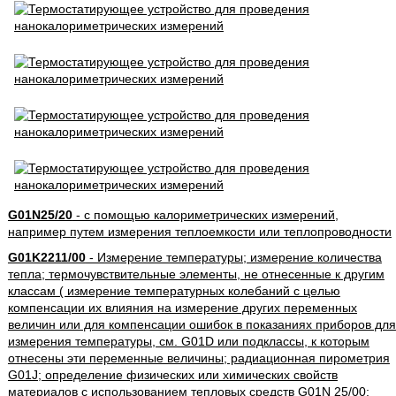
G01N25/20
- с помощью калориметрических измерений,
например путем измерения теплоемкости или теплопроводности
G01K2211/00
- Измерение температуры; измерение количества
тепла; термочувствительные элементы, не отнесенные к другим
классам ( измерение температурных колебаний с целью
компенсации их влияния на измерение других переменных
величин или для компенсации ошибок в показаниях приборов для
измерения температуры, см. G01D или подклассы, к которым
отнесены эти переменные величины; радиационная пирометрия
G01J; определение физических или химических свойств
материалов с использованием тепловых средств G01N 25/00;