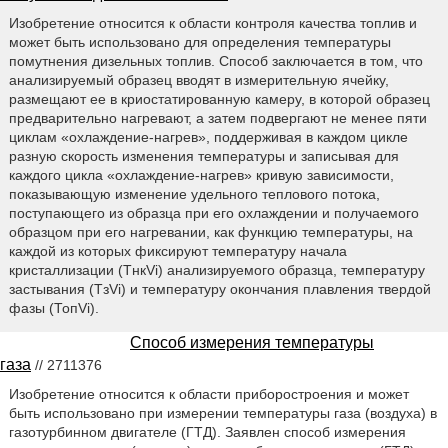
Изобретение относится к области контроля качества топлив и
может быть использовано для определения температуры
помутнения дизельных топлив. Способ заключается в том, что
анализируемый образец вводят в измерительную ячейку,
размещают ее в криостатированную камеру, в которой образец
предварительно нагревают, а затем подвергают не менее пяти
циклам «охлаждение-нагрев», поддерживая в каждом цикле
разную скорость изменения температуры и записывая для
каждого цикла «охлаждение-нагрев» кривую зависимости,
показывающую изменение удельного теплового потока,
поступающего из образца при его охлаждении и получаемого
образцом при его нагревании, как функцию температуры, на
каждой из которых фиксируют температуру начала
кристаллизации (ТнкVi) анализируемого образца, температуру
застывания (ТзVi) и температуру окончания плавления твердой
фазы (ТопVi).
Способ измерения температуры
газа
// 2711376
Изобретение относится к области приборостроения и может
быть использовано при измерении температуры газа (воздуха) в
газотурбинном двигателе (ГТД). Заявлен способ измерения