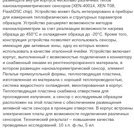
размещать внутри корпуса несколько различных типов
нанокалориметрических сенсоров (XEN-40014, XEN Т08,
FlashDSC chip). Устройство может быть интегрировано в приборы
для измерения теплофизических и структурных параметров
образцов. Устройство расширяет возможности методов
нанокалориметрии за счет реализации возможности нагрева
образца до 450°С и охлаждения образца до -20°С. Кроме того,
конструкция устройства позволяет использовать сенсоры,
имеющие две активные зоны, одну из которых можно
использовать в качестве эталонной ячейки. Устройство включает
корпус, выполненный с возможностью подключения к коннектору
и снабженный окнами из рентгенопрозрачного материала, в
котором размещен нанокалориметрический сенсор, элемент
Пельтье прямоугольной формы, теплоотводящая пластина,
изготовленная из материала с хорошей теплопроводностью,
система жидкостного охлаждения, вмонтированная в корпус.
Теплоотводящая пластина снабжена отверстием для
прохождения излучения, а сенсор с исследуемым образцом
расположен на этой пластине с обеспечением размещения
активной части сенсора в проекции отверстия. В корпус встроены
электрические платы для возможности подключения различных
сенсоров. Технический результат – повышение качества
проводимых исследований. 10 з.п. ф-лы, 5 ил.