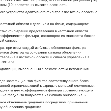
а блоки известны, например, из ссылочного документа [10].
том [10] является их высокая сложность.
го устройства адаптивного фильтра в частотной области с
частотной области с делением на блоки, содержащего:
стью фильтрации представления в частотной области
 коэффициентов фильтра, состоящего из множества блоков
ый сигнал;
ра, при этом каждый из блоков обновления фильтра
ентов фильтра на основании сигнала обновления,
тавления в частотной области и сигнала управления в
 сигнала;
 адаптации, выполненный с возможностью исполнения
 для коэффициентов фильтра соответствующего блока
анной ограничивающей матрицы с меньшей сложностью,
радиента для коэффициентов фильтра соответствующего
ние градиента получается из сигнала обновления, и
енное обновление градиента посредством применения
у обновлению градиента;