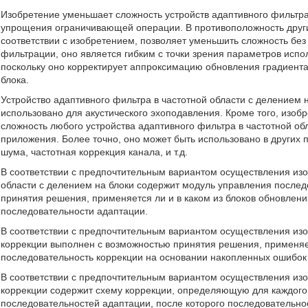
Изобретение уменьшает сложность устройств адаптивного фильтра
упрощения ограничивающей операции. В противоположность други
соответствии с изобретением, позволяет уменьшить сложность бе
фильтрации, оно является гибким с точки зрения параметров исп
поскольку оно корректирует аппроксимацию обновления градиента
блока.
Устройство адаптивного фильтра в частотной области с делением 
использовано для акустического эхоподавления. Кроме того, изоб
сложность любого устройства адаптивного фильтра в частотной об
приложения. Более точно, оно может быть использовано в других
шума, частотная коррекция канала, и т.д.
В соответствии с предпочтительным вариантом осуществления изо
области с делением на блоки содержит модуль управления после
принятия решения, применяется ли и в каком из блоков обновлен
последовательности адаптации.
В соответствии с предпочтительным вариантом осуществления из
коррекции выполнен с возможностью принятия решения, применяет
последовательность коррекции на основании накопленных ошибок
В соответствии с предпочтительным вариантом осуществления из
коррекции содержит схему коррекции, определяющую для каждого 
последовательностей адаптации, после которого последовательно