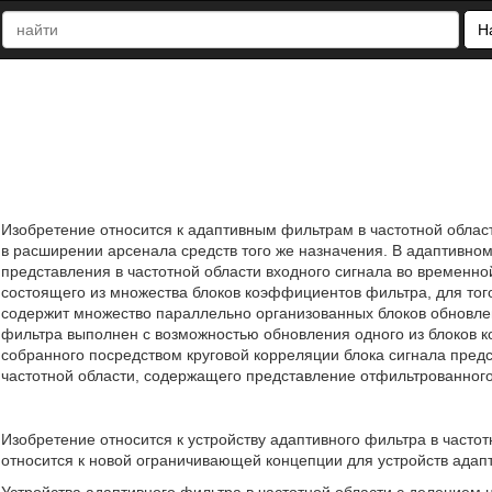
Н
Изобретение относится к адаптивным фильтрам в частотной област
в расширении арсенала средств того же назначения. В адаптивн
представления в частотной области входного сигнала во временно
состоящего из множества блоков коэффициентов фильтра, для тог
содержит множество параллельно организованных блоков обновле
фильтра выполнен с возможностью обновления одного из блоков 
собранного посредством круговой корреляции блока сигнала предс
частотной области, содержащего представление отфильтрованного си
Изобретение относится к устройству адаптивного фильтра в частот
относится к новой ограничивающей концепции для устройств адапт