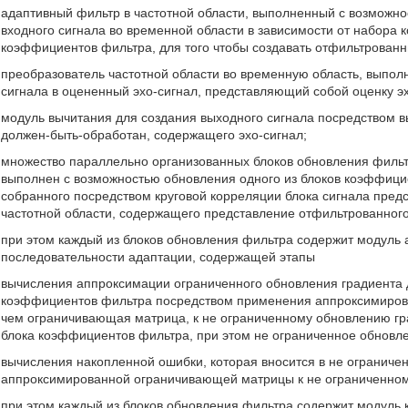
адаптивный фильтр в частотной области, выполненный с возможно
входного сигнала во временной области в зависимости от набора
коэффициентов фильтра, для того чтобы создавать отфильтрованн
преобразователь частотной области во временную область, выпо
сигнала в оцененный эхо-сигнал, представляющий собой оценку эх
модуль вычитания для создания выходного сигнала посредством в
должен-быть-обработан, содержащего эхо-сигнал;
множество параллельно организованных блоков обновления фильт
выполнен с возможностью обновления одного из блоков коэффици
собранного посредством круговой корреляции блока сигнала предс
частотной области, содержащего представление отфильтрованного
при этом каждый из блоков обновления фильтра содержит модуль
последовательности адаптации, содержащей этапы
вычисления аппроксимации ограниченного обновления градиента
коэффициентов фильтра посредством применения аппроксимиров
чем ограничивающая матрица, к не ограниченному обновлению г
блока коэффициентов фильтра, при этом не ограниченное обновле
вычисления накопленной ошибки, которая вносится в не огранич
аппроксимированной ограничивающей матрицы к не ограниченном
при этом каждый из блоков обновления фильтра содержит модуль