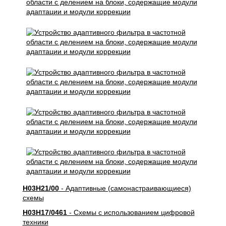
H03H21/00
- Адаптивные (самонастраивающиеся)
схемы
H03H17/0461
- Схемы с использованием цифровой
техники