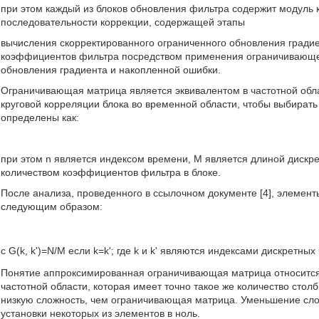
при этом каждый из блоков обновления фильтра содержит модуль
последовательности коррекции, содержащей этапы
вычисления скорректированного ограниченного обновления гради
коэффициентов фильтра посредством применения ограничивающе
обновления градиента и накопленной ошибки.
Ограничивающая матрица является эквивалентом в частотной об
круговой корреляции блока во временной области, чтобы выбирать
определены как:
при этом n является индексом времени, M является длиной дискре
количеством коэффициентов фильтра в блоке.
После анализа, проведенного в ссылочном документе [4], элемен
следующим образом:
с G(k, k')=N/M если k=k'; где k и k' являются индексами дискретных
Понятие аппроксимированная ограничивающая матрица относитс
частотной области, которая имеет точно такое же количество стол
низкую сложность, чем ограничивающая матрица. Уменьшение слож
установки некоторых из элементов в ноль.