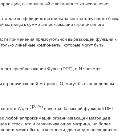
 коррекции, выполненный с возможностью исполнения
ента для коэффициентов фильтра соответствующего блока
й матрицы к сумме аппроксимации ограниченного
ласти применения прямоугольной вырезающей функции к
 только линейные компоненты, которые могут быть
тного преобразования Фурье (DFT), и N является
ты ограничивающей матрицы, G, могут быть определены
(-j2π/M)
 частот и W
=e
является базисной функцией DFT.
M
я к любой аппроксимации ограничивающей матрицы в
бцов и строк, что и ограничивающая матрица, но более
ности может быть, в частности, достигнуто посредством