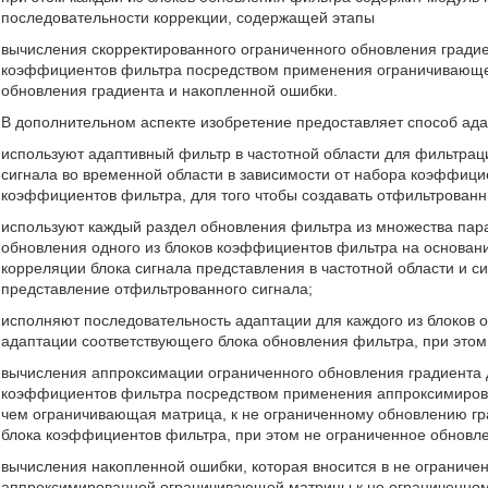
последовательности коррекции, содержащей этапы
вычисления скорректированного ограниченного обновления гради
коэффициентов фильтра посредством применения ограничивающе
обновления градиента и накопленной ошибки.
В дополнительном аспекте изобретение предоставляет способ ада
используют адаптивный фильтр в частотной области для фильтраци
сигнала во временной области в зависимости от набора коэффици
коэффициентов фильтра, для того чтобы создавать отфильтрованн
используют каждый раздел обновления фильтра из множества пар
обновления одного из блоков коэффициентов фильтра на основани
корреляции блока сигнала представления в частотной области и с
представление отфильтрованного сигнала;
исполняют последовательность адаптации для каждого из блоков
адаптации соответствующего блока обновления фильтра, при этом
вычисления аппроксимации ограниченного обновления градиента
коэффициентов фильтра посредством применения аппроксимиров
чем ограничивающая матрица, к не ограниченному обновлению г
блока коэффициентов фильтра, при этом не ограниченное обновле
вычисления накопленной ошибки, которая вносится в не огранич
аппроксимированной ограничивающей матрицы к не ограниченном