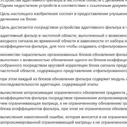
Устройства адаптивного фильтра в частотной области с делением н
Одним недостатком устройств в соответствии с ссылочным докумен
Цель настоящего изобретения состоит в предоставлении улучшенно
делением на блоки.
Цель достигается посредством устройства адаптивного фильтра в 
адаптивный фильтр в частотной области, выполненный с возможно
входного сигнала во временной области в зависимости от набора
коэффициентов фильтра, для того чтобы создавать отфильтрованн
множество параллельно организованных блоков обновления фильт
выполнен с возможностью обновления одного из блоков коэффици
собранного посредством круговой корреляции блока сигнала предс
частотной области, содержащего представление отфильтрованного
при этом каждый из блоков обновления фильтра содержит модуль
последовательности адаптации, содержащей этапы
вычисления аппроксимации ограниченного обновления градиента
коэффициентов фильтра посредством применения аппроксимиров
чем ограничивающая матрица, к не ограниченному обновлению г
блока коэффициентов фильтра, при этом не ограниченное обновле
вычисления накопленной ошибки, которая вносится в не огранич
аппроксимированной ограничивающей матрицы к не ограниченном