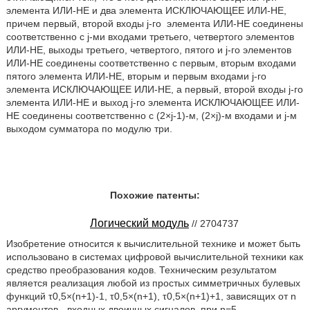
элемента ИЛИ-НЕ и два элемента ИСКЛЮЧАЮЩЕЕ ИЛИ-НЕ,
причем первый, второй входы j-го
элемента ИЛИ-НЕ соединены
соответственно с j-ми входами третьего, четвертого элементов
ИЛИ-НЕ, выходы третьего, четвертого, пятого и j-го элементов
ИЛИ-НЕ соединены соответственно с первым, вторым входами
пятого элемента ИЛИ-НЕ, вторым и первым входами j-го
элемента ИСКЛЮЧАЮЩЕЕ ИЛИ-НЕ, а первый, второй входы j-го
элемента ИЛИ-НЕ и выход j-го элемента ИСКЛЮЧАЮЩЕЕ ИЛИ-
НЕ соединены соответственно с (2×j-1)-м, (2×j)-м входами и j-м
выходом сумматора по модулю три.
Похожие патенты:
Логический модуль
// 2704737
Изобретение относится к вычислительной технике и может быть
использовано в системах цифровой вычислительной техники как
средство преобразования кодов. Техническим результатом
является реализация любой из простых симметричных булевых
функций τ0,5×(n+1)-1, τ0,5×(n+1), τ0,5×(n+1)+1, зависящих от n
аргументов - входных двоичных сигналов, при n=5.