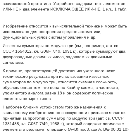
возможностей прототипа. Устройство содержит пять элементов
ИЛИ-НЕ и два элемента ИСКЛЮЧАЮЩЕЕ ИЛИ-НЕ. 1 ил., 1 табл.
Изобретение относится к вычислительной технике и может быть
использовано для построения средств автоматики,
функциональных узлов систем управления и др.
Известны сумматоры по модулю три (см., например, авт. св.
СССР 1654812, кл. G06F 7/49, 1991 г.), которые суммируют два
двухразрядных двоичных числа, задаваемых двоичными
сигналами.
К причине, препятствующей достижению указанного ниже
технического результата при использовании известных
сумматоров по модулю три, относится схемная сложность,
обусловленная тем, что цена по Квайну схемы, в частности,
упомянутого аналога равна 18 и он содержит логические
элементы четырех типов.
Наиболее близким устройством того же назначения к
заявленному изобретению по совокупности признаков является
принятый за прототип сумматор по модулю три (авт. св. СССР
1381488, кл. G06F 7/49, 1988 г.), который содержит логические
элементы и реализует операцию (А+В)mod3, где A, B∈{00,01,10}