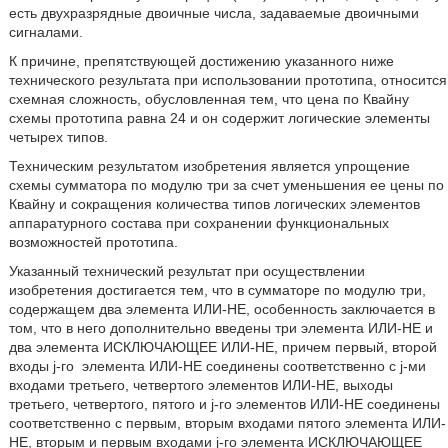
есть двухразрядные двоичные числа, задаваемые двоичными
сигналами.
К причине, препятствующей достижению указанного ниже
технического результата при использовании прототипа, относится
схемная сложность, обусловленная тем, что цена по Квайну
схемы прототипа равна 24 и он содержит логические элементы
четырех типов.
Техническим результатом изобретения является упрощение
схемы сумматора по модулю три за счет уменьшения ее цены по
Квайну и сокращения количества типов логических элементов
аппаратурного состава при сохранении функциональных
возможностей прототипа.
Указанный технический результат при осуществлении
изобретения достигается тем, что в сумматоре по модулю три,
содержащем два элемента ИЛИ-НЕ, особенность заключается в
том, что в него дополнительно введены три элемента ИЛИ-НЕ и
два элемента ИСКЛЮЧАЮЩЕЕ ИЛИ-НЕ, причем первый, второй
входы j-го
элемента ИЛИ-НЕ соединены соответственно с j-ми
входами третьего, четвертого элементов ИЛИ-НЕ, выходы
третьего, четвертого, пятого и j-го элементов ИЛИ-НЕ соединены
соответственно с первым, вторым входами пятого элемента ИЛИ-
НЕ, вторым и первым входами j-го элемента ИСКЛЮЧАЮЩЕЕ