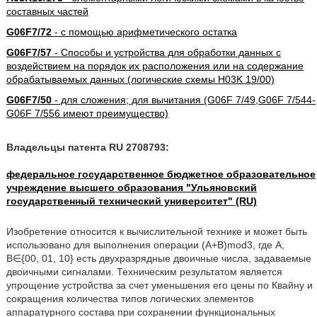
составных частей
G06F7/72
- с помощью арифметического остатка
G06F7/57
- Способы и устройства для обработки данных с
воздействием на порядок их расположения или на содержание
обрабатываемых данных (логические схемы H03K 19/00)
G06F7/50
- для сложения; для вычитания (G06F 7/49,G06F 7/544-
G06F 7/556 имеют преимущество)
Владельцы патента RU 2708793:
федеральное государственное бюджетное образовательное
учреждение высшего образования "Ульяновский
государственный технический университет" (RU)
Изобретение относится к вычислительной технике и может быть
использовано для выполнения операции (A+B)mod3, где А,
В∈{00, 01, 10} есть двухразрядные двоичные числа, задаваемые
двоичными сигналами. Техническим результатом является
упрощение устройства за счет уменьшения его цены по Квайну и
сокращения количества типов логических элементов
аппаратурного состава при сохранении функциональных