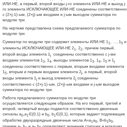
ИЛИ-НЕ, а первый, второй входы j-го элемента ИЛИ-НЕ и выход j-
го элемента ИСКЛЮЧАЮЩЕЕ ИЛИ-НЕ соединены соответственно
с (2×j-1)-ым, (2×j)-ым входами и j-ым выходом сумматора по
модулю три.
На чертеже представлена схема предлагаемого сумматора по
модулю три.
Сумматор по модулю три содержит элементы ИЛИ-НЕ 1
, …, 1
и
1
5
элементы ИСКЛЮЧАЮЩЕЕ ИЛИ-НЕ 2
, 2
, причем первый,
1
2
второй входы элемента 1
соединены соответственно с j-ми
j
входами элементов 1
, 1
, выходы элементов 1
, 1
, 1
и 1
3
4
3
4
5
j
соединены соответственно с первым, вторым входами элемента
1
, вторым и первым входами элемента 2
, а первый, второй
5
j
входы элемента 1
и выход элемента 2
соединены
j
j
соответственно с (2×j-1)-ым, (2×j)-ым входами и j-ым выходом
сумматора по модулю три.
Работа предлагаемого сумматора по модулю три
осуществляется следующим образом. На его первый, третий и
второй, четвертый входы подаются соответственно двоичные
сигналы
а
,
a
∈{0,1} и b
, b
∈{0,1}, которые задают подлежащие
0
1
0
1
обработке двухразрядные двоичные числа А=
а
а
, B=b
b
,
1
0
1
0
причем
a
,b
и
а
,b
определяют значения старших и младших