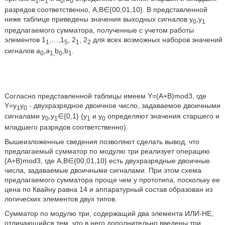
1
1
0
0
разрядов соответственно, А,В∈{00,01,10}. В представленной
ниже таблице приведены значения выходных сигналов y
,y
0
1
предлагаемого сумматора, полученные с учетом работы
элементов 1
,…,1
, 2
, 2
для всех возможных наборов значений
1
5
1
2
сигналов
а
,
а
b
,b
.
0
1,
0
1
Согласно представленной таблицы имеем Y=(A+B)mod3, где
Y=y
y
- двухразрядное двоичное число, задаваемое двоичными
1
0
сигналами y
,y
∈{0,1} {y
и y
определяют значения старшего и
0
1
1
0
младшего разрядов соответственно).
Вышеизложенные сведения позволяют сделать вывод, что
предлагаемый сумматор по модулю три реализует операцию
{А+В)mod3, где А,В∈{00,01,10} есть двухразрядные двоичные
числа, задаваемые двоичными сигналами. При этом схема
предлагаемого сумматора проще чем у прототипа, поскольку ее
цена по Квайну равна 14 и аппаратурный состав образован из
логических элементов двух типов.
Сумматор по модулю три, содержащий два элемента ИЛИ-НЕ,
отличающийся тем, что в него дополнительно введены три