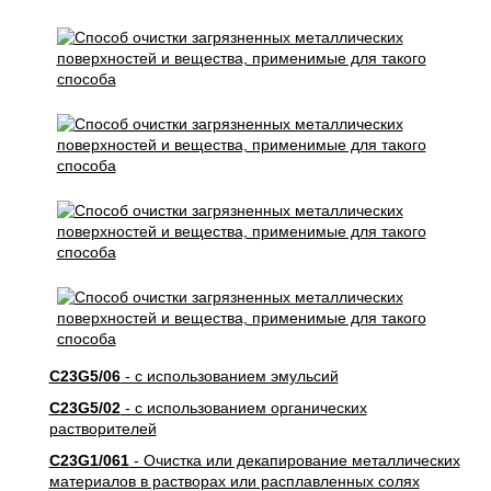
C23G5/06
- с использованием эмульсий
C23G5/02
- с использованием органических
растворителей
C23G1/061
- Очистка или декапирование металлических
материалов в растворах или расплавленных солях