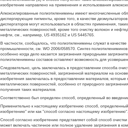
изобретение направлено на применения и использования алкокси
Алкоксилированные полиэтиленимины имеют многочисленные облас
диспергирующие пигменты, кроме того, в качестве деэмульгаторов
диспергаторов могут использоваться в областях применения, таких
металлических поверхностей, кроме того очистку волокон и нефт
нефти, см., например, US 4935162 и US 5445765.
В частности, сообщалось, что полиэтиленимины служат в качестве
промышленности, см. WO 2006/058570. Синтез полиэтилениминов 
особенно когда дело касается загрязнения природными загрязнит
полиэтиленимины составов оставляют возможность для усовершен
Следовательно, цель заключалась в предоставлении способа очис
металлических поверхностей, загрязненной материалом на основе
изобретения заключалась в предоставлении материалов, которые
металлических поверхностей, особенно от природного загрязнения
получения таких материалов.
Соответственно был определен способ, определенный во введени
Применительно к настоящему изобретению способ, определенный в
изобретению" или как "способ согласно настоящему изобретению"
Способ согласно изобретению представляет собой способ очистки 
может включать частичное или полное удаление загрязнения в ко