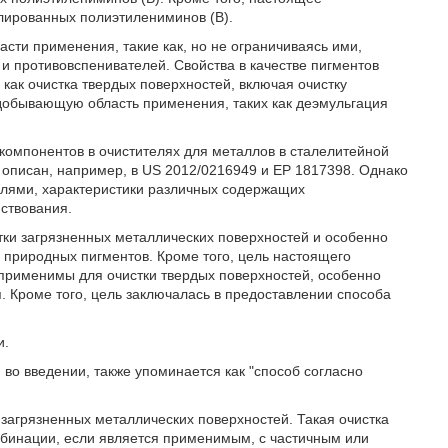
лированных полиэтилениминов (В).
ти применения, такие как, но не ограничиваясь ими,
 и противовспенивателей. Свойства в качестве пигментов
 как очистка твердых поверхностей, включая очистку
едобывающую область применения, таких как деэмульгация
 компонентов в очистителях для металлов в сталелитейной
описан, например, в US 2012/0216949 и ЕР 1817398. Однако
елями, характеристики различных содержащих
ствования.
тки загрязненных металлических поверхностей и особенно
 природных пигментов. Кроме того, цель настоящего
 применимы для очистки твердых поверхностей, особенно
. Кроме того, цель заключалась в предоставлении способа
и.
о введении, также упоминается как "способ согласно
.
загрязненных металлических поверхностей. Такая очистка
мбинации, если является применимым, с частичным или