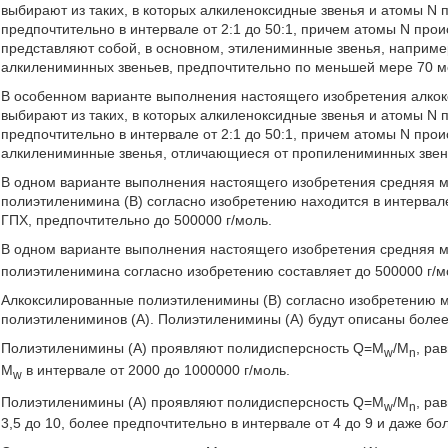
выбирают из таких, в которых алкиленоксидные звенья и атомы N п
предпочтительно в интервале от 2:1 до 50:1, причем атомы N про
представляют собой, в основном, этилениминные звенья, наприме
алкилениминных звеньев, предпочтительно по меньшей мере 70 м
В особенном варианте выполнения настоящего изобретения алкок
выбирают из таких, в которых алкиленоксидные звенья и атомы N п
предпочтительно в интервале от 2:1 до 50:1, причем атомы N прои
алкилениминные звенья, отличающиеся от пропилениминных звен
В одном варианте выполнения настоящего изобретения средняя м
полиэтиленимина (В) согласно изобретению находится в интервал
ГПХ, предпочтительно до 500000 г/моль.
В одном варианте выполнения настоящего изобретения средняя 
полиэтиленимина согласно изобретению составляет до 500000 г/мо
Алкоксилированные полиэтиленимины (В) согласно изобретению 
полиэтилениминов (А). Полиэтиленимины (А) будут описаны боле
Полиэтиленимины (А) проявляют полидисперсность Q=M
/M
, ра
w
n
M
в интервале от 2000 до 1000000 г/моль.
w
Полиэтиленимины (А) проявляют полидисперсность Q=M
/M
, ра
w
n
3,5 до 10, более предпочтительно в интервале от 4 до 9 и даже бол