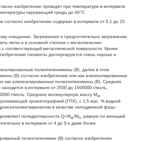
гласно изобретению проводят при температуре в интервале
температуры окружающей среды до 40°C.
 согласно изобретению содержат в интервале от 0,1 до 10
ному очищению. Загрязнения и предпочтительно загрязнение
ить легко и в основной степени с металлических
ь с соответствующей металлической поверхности. Кроме
 изобретению пигменты диспергируются очень хорошо и
ксилированные полиэтиленимины (В), далее в этом
мины (В) согласно изобретению или как алкоксилированные
ко как алкоксилированные полиэтиленимины (В). Средняя
находится в интервале от 2500 до 1500000 г/моль,
100000 г/моль. Среднюю молекулярную массу M
w
проникающей хроматографией (ГПХ), с 1,5 мас. % водной
дроксиэтилметакрилатом в качестве неподвижной фазы.
проявляют полидисперсность Q=M
/M
, равную по меньшей
w
n
чтительно в интервале от 4 до 9 и даже более
рованный полиэтиленимин (В) согласно изобретению