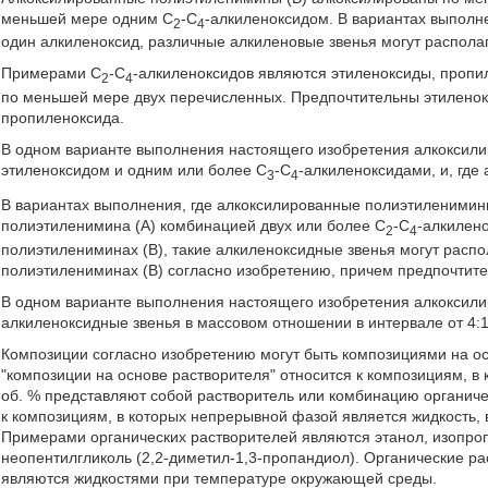
меньшей мере одним С
-С
-алкиленоксидом. В вариантах выполн
2
4
один алкиленоксид, различные алкиленовые звенья могут располаг
Примерами С
-С
-алкиленоксидов являются этиленоксиды, пропил
2
4
по меньшей мере двух перечисленных. Предпочтительны этиленок
пропиленоксида.
В одном варианте выполнения настоящего изобретения алкоксили
этиленоксидом и одним или более С
-С
-алкиленоксидами, и, где
3
4
В вариантах выполнения, где алкоксилированные полиэтиленимин
полиэтиленимина (А) комбинацией двух или более С
-С
-алкилен
2
4
полиэтилениминах (В), такие алкиленоксидные звенья могут распо
полиэтилениминах (В) согласно изобретению, причем предпочтите
В одном варианте выполнения настоящего изобретения алкоксили
алкиленоксидные звенья в массовом отношении в интервале от 4:1 
Композиции согласно изобретению могут быть композициями на о
"композиции на основе растворителя" относится к композициям, в
об. % представляют собой растворитель или комбинацию органиче
к композициям, в которых непрерывной фазой является жидкость, 
Примерами органических растворителей являются этанол, изопропа
неопентилгликоль (2,2-диметил-1,3-пропандиол). Органические р
являются жидкостями при температуре окружающей среды.