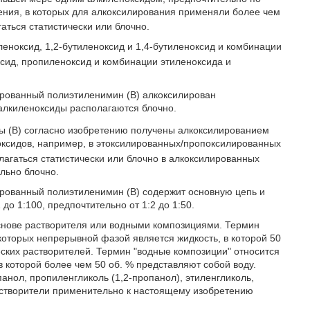
ения, в которых для алкоксилирования применяли более чем
аться статистически или блочно.
еноксид, 1,2-бутиленоксид и 1,4-бутиленоксид и комбинации
сид, пропиленоксид и комбинации этиленоксида и
рованный полиэтиленимин (В) алкоксилирован
 алкиленоксиды располагаются блочно.
ы (В) согласно изобретению получены алкоксилированием
оксидов, например, в этоксилированных/пропоксилированных
лагаться статистически или блочно в алкоксилированных
льно блочно.
рованный полиэтиленимин (В) содержит основную цепь и
до 1:100, предпочтительно от 1:2 до 1:50.
снове растворителя или водными композициями. Термин
 которых непрерывной фазой является жидкость, в которой 50
ских растворителей. Термин "водные композиции" относится
в которой более чем 50 об. % представляют собой воду.
нол, пропиленгликоль (1,2-пропанол), этиленгликоль,
астворители применительно к настоящему изобретению