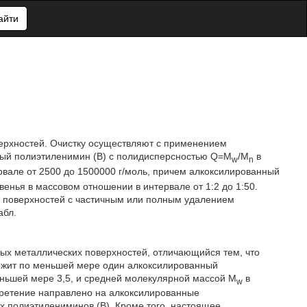
айти
верхностей. Очистку осуществляют с применением
ый полиэтиленимин (В) с полидисперсностью Q=M
/M
в
w
n
рвале от 2500 до 1500000 г/моль, причем алкоксилированный
енья в массовом отношении в интервале от 1:2 до 1:50.
х поверхностей с частичным или полным удалением
абл.
ых металлических поверхностей, отличающийся тем, что
ержит по меньшей мере один алкоксилированный
еньшей мере 3,5, и средней молекулярной массой M
в
w
обретение направлено на алкоксилированные
х полиэтилениминов (В). Кроме того, настоящее