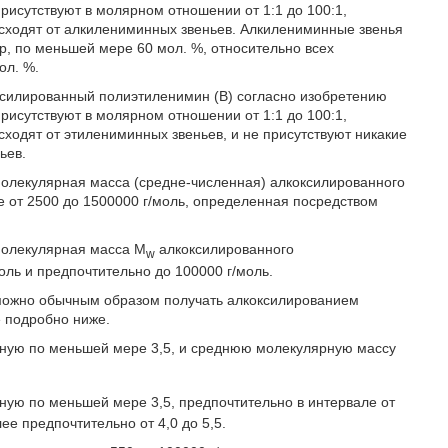
рисутствуют в молярном отношении от 1:1 до 100:1,
исходят от алкилениминных звеньев. Алкилениминные звенья
р, по меньшей мере 60 мол. %, относительно всех
ол. %.
силированный полиэтиленимин (В) согласно изобретению
рисутствуют в молярном отношении от 1:1 до 100:1,
сходят от этилениминных звеньев, и не присутствуют никакие
ьев.
олекулярная масса (средне-численная) алкоксилированного
е от 2500 до 1500000 г/моль, определенная посредством
молекулярная масса M
алкоксилированного
w
ль и предпочтительно до 100000 г/моль.
можно обычным образом получать алкоксилированием
е подробно ниже.
вную по меньшей мере 3,5, и среднюю молекулярную массу
вную по меньшей мере 3,5, предпочтительно в интервале от
ее предпочтительно от 4,0 до 5,5.