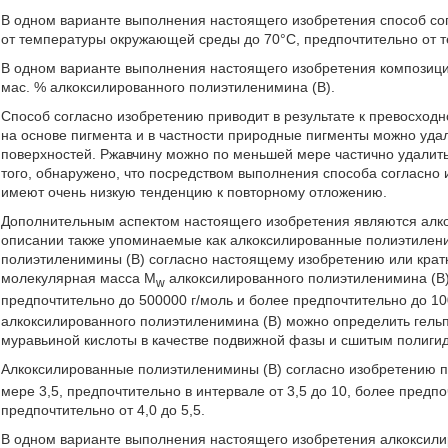
В одном варианте выполнения настоящего изобретения способ со
от температуры окружающей среды до 70°C, предпочтительно от 
В одном варианте выполнения настоящего изобретения композиции
мас. % алкоксилированного полиэтиленимина (В).
Способ согласно изобретению приводит в результате к превосход
на основе пигмента и в частности природные пигменты можно удал
поверхностей. Ржавчину можно по меньшей мере частично удалит
того, обнаружено, что посредством выполнения способа согласно
имеют очень низкую тенденцию к повторному отложению.
Дополнительным аспектом настоящего изобретения являются алко
описании также упоминаемые как алкоксилированные полиэтилени
полиэтиленимины (В) согласно настоящему изобретению или крат
молекулярная масса M
алкоксилированного полиэтиленимина (В) 
w
предпочтительно до 500000 г/моль и более предпочтительно до 
алкоксилированного полиэтиленимина (В) можно определить гель
муравьиной кислоты в качестве подвижной фазы и сшитым полиги
Алкоксилированные полиэтиленимины (В) согласно изобретению 
мере 3,5, предпочтительно в интервале от 3,5 до 10, более предпо
предпочтительно от 4,0 до 5,5.
В одном варианте выполнения настоящего изобретения алкоксили