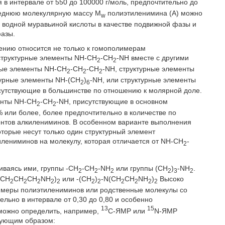
 в интервале от 550 до 100000 г/моль, предпочтительно до
Среднюю молекулярную массу M
полиэтиленимина (А) можно
w
 водной муравьиной кислоты в качестве подвижной фазы и
фазы.
нию относится не только к гомополимерам
структурные элементы NH-CH
-CH
-NH вместе с другими
2
2
ные элементы NH-CH
-CH
-CH
-NH, структурные элементы
2
2
2
турные элементы NH-(CH
)
-NH, или структурные элементы
2
6
сутствующие в большинстве по отношению к молярной доле.
енты NH-CH
-CH
-NH, присутствующие в основном
2
2
% или более, более предпочтительно в количестве по
ментов алкилениминов. В особенном варианте выполнения
торые несут только один структурный элемент
илениминов на молекулу, которая отличается от NH-CH
-
2
чиваясь ими, группы -CH
-CH
-NH
или группы (CH
)
-NH
.
2
2
2
2
3
2
(CH
CH
CH
NH
)
или -(CH
)
-N(CH
CH
NH
)
Высоко
2
2
2
2
2
2
2
2
2
2
2
имеры полиэтилениминов или родственные молекулы со
ельно в интервале от 0,30 до 0,80 и особенно
13
15
 можно определить, например,
С-ЯМР или
N-ЯМР
дующим образом: