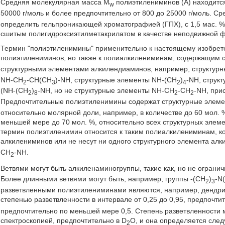
Средняя молекулярная масса M
полиэтилениминов (А) находится
w
50000 г/моль и более предпочтительно от 800 до 25000 г/моль. 
определить гельпроникающей хроматографией (ГПХ), с 1,5 мас. %
сшитым полигидроксиэтилметакрилатом в качестве неподвижной 
Термин "полиэтиленимины" применительно к настоящему изобрете
полиэтилениминов, но также к полиалкилениминам, содержащим 
структурными элементами алкилендиаминов, например, структур
NH-CH
-СН(CH
)-NH, структурные элементы NH-(CH
)
-NH, струк
2
3
2
4
(NH-(CH
)
-NH, но не структурные элементы NH-CH
-CH
-NH, при
2
8
2
2
Предпочтительные полиэтиленимины содержат структурные элем
относительно молярной доли, например, в количестве до 60 мол. 
меньшей мере до 70 мол. %, относительно всех структурных эле
термин полиэтиленимин относится к таким полиалкилениминам, ко
алкилениминов или не несут ни одного структурного элемента алк
CH
-NH.
2
Ветвями могут быть алкиленаминогруппы, такие как, но не ограни
Более длинными ветвями могут быть, например, группы -(CH
)
-N
2
3
разветвленными полиэтилениминами являются, например, дендр
степенью разветвленности в интервале от 0,25 до 0,95, предпочтит
предпочтительно по меньшей мере 0,5. Степень разветвленности
спектроскопией, предпочтительно в D
O, и она определяется сле
2