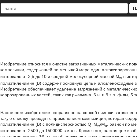
Н
Изобретение относится к очистке загрязненных металлических по
композиции, содержащей по меньшей мере один алкоксилированн
интервале от 3,5 до 10 и средней молекулярной массой M
в инте
w
полиэтиленимин (В) содержит основную цепь и алкиленоксидные зв
Изобретение обеспечивает удаление загрязнений с металлически
коррозированных частей, таких как ржавчина. 6 н. и 9 з.п. ф-лы, 5 т
Настоящее изобретение направлено на способ очистки загрязненн
такую очистку проводят с применением композиции, которая сод
полиэтиленимин (В) с полидисперсностью Q=M
/M
, равной по м
w
n
интервале от 2500 до 1500000 г/моль. Кроме того, настоящее из
полиэтиленимины (В) и способ получения таких алкоксилированны