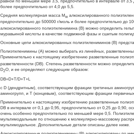
равной по меньшей мере 3,5, предпочтительно в интервале от 3,5 
более предпочтительно от 4,0 до 5,5.
Средняя молекулярная масса M
алкоксилированного полиэтилени
w
предпочтительно до 500000 г/моль и более предпочтительно до 
алкоксилированного полиэтиленимина (В) можно определить гель
муравьиной кислоты в качестве подвижной фазы и сшитым полиги
Основные цепи алкоксилированных полиэтилениминов (В) предста
Полиэтиленимины (А) можно выбирать из линейных, разветвленны
Применительно к настоящему изобретению разветвленные полиэт
разветвленности (DB). Степень разветвленности можно определит
D
O, и ее определяют следующим образом:
2
DB=D+T/D+T+L
с D (дендритным), соответствующим фракции третичных аминогру
аминогрупп, и Т (концевым), соответствующим фракции первичны
Применительно к настоящему изобретению разветвленные полиэт
DB в интервале от 0,1 до 0,95, предпочтительно от 0,25 до 0,90, 
очень особенно предпочтительно по меньшей мере 0,5. Полиэти
мультимодальным по отношению к молекулярно-массовому распр
мультимодальное. Дополнительные детали описаны далее ниже.
Алкоксилированные полиэтиленимины (В) алкоксилированы по ме