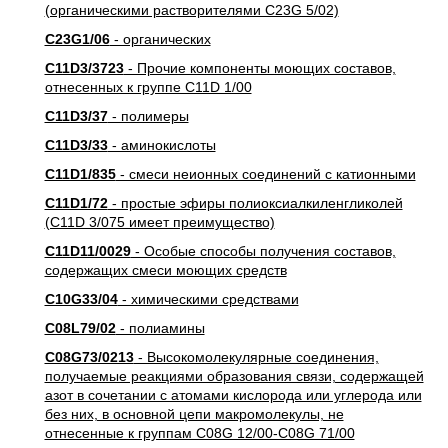
(органическими растворителями C23G 5/02)
C23G1/06
- органических
C11D3/3723
- Прочие компоненты моющих составов,
отнесенных к группе C11D 1/00
C11D3/37
- полимеры
C11D3/33
- аминокислоты
C11D1/835
- смеси неионных соединений с катионными
C11D1/72
- простые эфиры полиоксиалкиленгликолей
(C11D 3/075 имеет преимущество)
C11D11/0029
- Особые способы получения составов,
содержащих смеси моющих средств
C10G33/04
- химическими средствами
C08L79/02
- полиамины
C08G73/0213
- Высокомолекулярные соединения,
получаемые реакциями образования связи, содержащей
азот в сочетании с атомами кислорода или углерода или
без них, в основной цепи макромолекулы, не
отнесенные к группам C08G 12/00-C08G 71/00