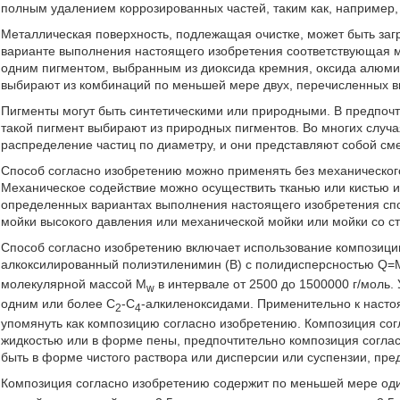
полным удалением коррозированных частей, таким как, например,
Металлическая поверхность, подлежащая очистке, может быть заг
варианте выполнения настоящего изобретения соответствующая м
одним пигментом, выбранным из диоксида кремния, оксида алюмин
выбирают из комбинаций по меньшей мере двух, перечисленных 
Пигменты могут быть синтетическими или природными. В предпоч
такой пигмент выбирают из природных пигментов. Во многих случ
распределение частиц по диаметру, и они представляют собой см
Способ согласно изобретению можно применять без механического
Механическое содействие можно осуществить тканью или кистью и
определенных вариантах выполнения настоящего изобретения спо
мойки высокого давления или механической мойки или мойки со с
Способ согласно изобретению включает использование композици
алкоксилированный полиэтиленимин (В) с полидисперсностью Q=
молекулярной массой M
в интервале от 2500 до 1500000 г/моль.
w
одним или более С
-С
-алкиленоксидами. Применительно к наст
2
4
упомянуть как композицию согласно изобретению. Композиция со
жидкостью или в форме пены, предпочтительно композиция соглас
быть в форме чистого раствора или дисперсии или суспензии, пре
Композиция согласно изобретению содержит по меньшей мере од