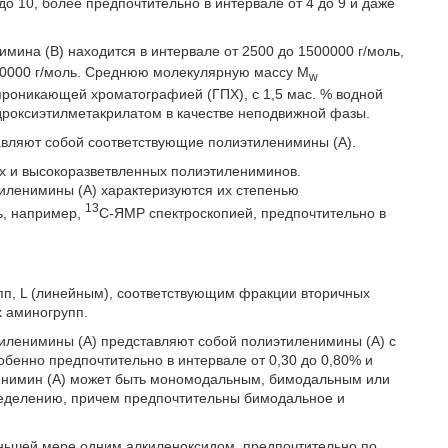
до 10, более предпочтительно в интервале от 4 до 9 и даже
мина (В) находится в интервале от 2500 до 1500000 г/моль,
100000 г/моль. Среднюю молекулярную массу M
w
проникающей хроматографией (ГПХ), с 1,5 мас. % водной
дроксиэтилметакрилатом в качестве неподвижной фазы.
вляют собой соответствующие полиэтиленимины (А).
х и высокоразветвленных полиэтилениминов.
иленимины (А) характеризуются их степенью
13
ь, например,
С-ЯМР спектроскопией, предпочтительно в
пп, L (линейным), соответствующим фракции вторичных
х аминогрупп.
иленимины (А) представляют собой полиэтиленимины (А) с
особенно предпочтительно в интервале от 0,30 до 0,80% и
ленимин (А) может быть мономодальным, бимодальным или
еделению, причем предпочтительны бимодальное и
ньшей мере одним алкиленоксидом, предпочтительно по