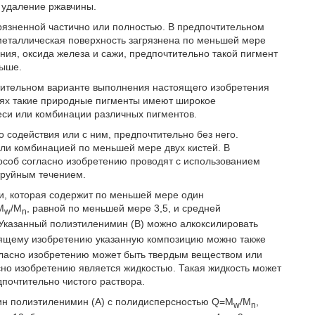
 удаление ржавчины.
рязненной частично или полностью. В предпочтительном
еталлическая поверхность загрязнена по меньшей мере
ия, оксида железа и сажи, предпочтительно такой пигмент
выше.
тительном варианте выполнения настоящего изобретения
аях такие природные пигменты имеют широкое
еси или комбинации различных пигментов.
 содействия или с ним, предпочтительно без него.
ли комбинацией по меньшей мере двух кистей. В
соб согласно изобретению проводят с использованием
труйным течением.
и, которая содержит по меньшей мере один
M
/M
, равной по меньшей мере 3,5, и средней
w
n
 Указанный полиэтиленимин (В) можно алкоксилировать
оящему изобретению указанную композицию можно также
гласно изобретению может быть твердым веществом или
но изобретению является жидкостью. Такая жидкость может
дпочтительно чистого раствора.
ин полиэтиленимин (А) с полидисперсностью Q=M
/M
,
w
n