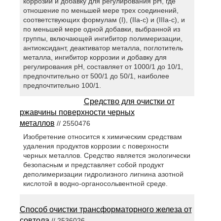
коррозии и добавку для регулирования рН, где
отношение по меньшей мере трех соединений,
соответствующих формулам (I), (IIa-c) и (IIIa-c), и
по меньшей мере одной добавки, выбранной из
группы, включающей ингибитор полимеризации,
антиоксидант, деактиватор металла, поглотитель
металла, ингибитор коррозии и добавку для
регулирования рН, составляет от 1000/1 до 10/1,
предпочтительно от 500/1 до 50/1, наиболее
предпочтительно 100/1.
Средство для очистки от
ржавчины поверхности черных
металлов
// 2550476
Изобретение относится к химическим средствам
удаления продуктов коррозии с поверхности
черных металлов. Средство является экологически
безопасным и представляет собой продукт
деполимеризации гидролизного лигнина азотной
кислотой в водно-органосольвентной среде.
Способ очистки трансформаторного железа от
совтола
// 2536026