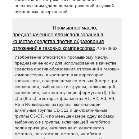
последующим удалением загрязнений и сушкой
очищенных поверхностей.
Промывное масло,
предназначенное для использования в
качестве средства против образования
отложений в газовых компрессорах
// 2673662
Изобретение относится к промывному маслу,
предназначенному для использования в качестве
средства против образования отложений в газовых
компрессорах, в частности в компрессорах
крекинг-газа, содержащему по меньшей мере три
соединения, выбранные из группы, включающей
соединения, соответствующие формулам (I), (IIa-
c) и (IIIa-c), в которых фрагменты R1, R2, R3, R4,
R5 и R6 выбраны из группы, включающей
алкильные группы С1-С12 и циклоалкильные
группы С3-С7, и по меньшей мере одну добавку,
выбранную из группы, включающей ингибитор
полимеризации, антиоксидант, деактиватор
металла, поглотитель металла, ингибитор