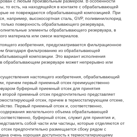
рован с любым произвольным размером. В особенности
, то есть, на находящейся в контакте с обрабатывающей
торые не повреждаются обрабатывающей композицией. При
ся, например, высокосортная сталь, GVP, поливинилхлорид
не только поверхность обрабатывающего резервуара,
полнительные элементы обрабатывающего резервуара, в
кого материала или смеси материалов.
стоящего изобретения, предусматривается фильтрационное
чем благодаря фильтрованию из обрабатывающей
рабатывающей композиции. Это вариант исполнения
 в обрабатывающем резервуаре может непрерывно или
осуществления настоящего изобретения, обрабатывающий
ми, причем первый приемный отсек преимущественно
вуаром буферный приемный отсек для принятия
 второй приемный отсек предпочтительно представляет
рмостатирующий отсек, причем в термостатирующем отсеке,
ство. Первый приемный отсек и, соответственно,
го содержания желательного объема обрабатывающей
соответственно, буферный отсек, служит для принятия и,
редставлять собой части или частицы, которые отделяются от
отсек предпочтительно размещается сбоку рядом с
дана очень хорошая доступность к термостатирующему