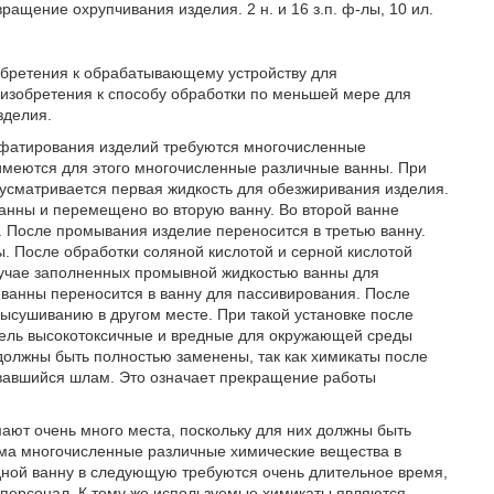
ащение охрупчивания изделия. 2 н. и 16 з.п. ф-лы, 10 ил.
обретения к обрабатывающему устройству для
 изобретения к способу обработки по меньшей мере для
зделия.
фатирования изделий требуются многочисленные
и имеются для этого многочисленные различные ванны. При
дусматривается первая жидкость для обезжиривания изделия.
анны и перемещено во вторую ванну. Во второй ванне
 После промывания изделие переносится в третью ванну.
. После обработки соляной кислотой и серной кислотой
лучае заполненных промывной жидкостью ванны для
ванны переносится в ванну для пассивирования. После
ысушиванию в другом месте. При такой установке после
едель высокотоксичные и вредные для окружающей среды
олжны быть полностью заменены, так как химикаты после
овавшийся шлам. Это означает прекращение работы
мают очень много места, поскольку для них должны быть
сьма многочисленные различные химические вещества в
дной ванну в следующую требуются очень длительное время,
персонал. К тому же используемые химикаты являются