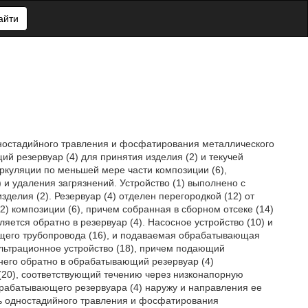
айти
дностадийного травления и фосфатирования металлического
й резервуар (4) для принятия изделия (2) и текучей
ркуляции по меньшей мере части композиции (6),
 и удаления загрязнений. Устройство (1) выполнено с
елия (2). Резервуар (4) отделен перегородкой (12) от
2) композиции (6), причем собранная в сборном отсеке (14)
ется обратно в резервуар (4). Насосное устройство (10) и
ющего трубопровода (16), и подаваемая обрабатывающая
ильтрационное устройство (18), причем подающий
 него обратно в обрабатывающий резервуар (4)
(20), соответствующий течению через низконапорную
брабатывающего резервуара (4) наружу и направления ее
ть одностадийного травления и фосфатирования