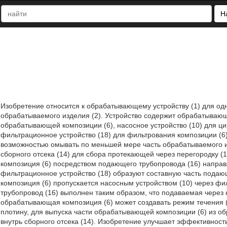
Н
Изобретение относится к обрабатывающему устройству (1) для о
обрабатываемого изделия (2). Устройство содержит обрабатывающи
обрабатывающей композиции (6), насосное устройство (10) для ци
фильтрационное устройство (18) для фильтрования композиции (6)
возможностью омывать по меньшей мере часть обрабатываемого изд
сборного отсека (14) для сбора протекающей через перегородку (1
композиция (6) посредством подающего трубопровода (16) направля
фильтрационное устройство (18) образуют составную часть пода
композиция (6) пропускается насосным устройством (10) через ф
трубопровод (16) выполнен таким образом, что подаваемая через
обрабатывающая композиция (6) может создавать режим течения 
плотину, для выпуска части обрабатывающей композиции (6) из о
внутрь сборного отсека (14). Изобретение улучшает эффективнос