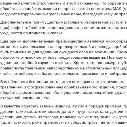
решение является благоприятным в том отношении, что обрабат
обрабатывающей композиции не превышаются нормативы MAK (мак
создаются коррозионно-агрессивные пары, благодаря чему не тре
Дополнительное преимущество настоящего изобретения состоит в
щих) эффект обработки вещества(веществ) достигается значитель
ухудшается пригодность к сварке.
Еще одним дополнительным преимуществом является многообраз
может быть использовано для предварительной и последующей обр
быть применено для удаления оксидного слоя на алюминии. Кром
обработке отливок могут быть предотвращены выцветы. Поэтому с
удалении литейной корки на отливках. Кроме того, например, тру
подвергнуты травлению непосредственно на строительных площадк
чтобы потребовались бы дополнительные промывание и нейтрали
В особенности благоприятно то, что с помощью соответствующего
травлением и фосфатированием обрабатываемого изделия, предп
обрабатываемого изделия, и/или удаление ржавчины, и/или удален
отложений накипи на нем.
В качестве обрабатываемых изделий, сугубо в порядке примера, 
детали, такие как алюминиевые детали, чугунные детали, детали и
детали, или детали из сплавов, полимерные детали, такие как дет
т.д., в частности, рамы транспортных средств, трубы, детали маш