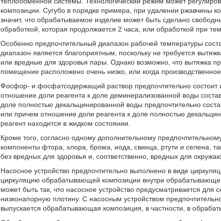
теплообменной системы. Технологический режим может регулиро
композиции. Сугубо в порядке примера, при удалении ржавчины к
значит, что обрабатываемое изделие может быть сделано свобод
обработкой, которая продолжается 2 часа, или обработкой при тем
Особенно предпочтительный диапазон рабочей температуры соста
диапазон является благоприятным, поскольку не требуется вытяжк
или вредные для здоровья пары. Однако возможно, что вытяжка пр
помещение расположено очень низко, или когда производственно
Фосфор- и фосфатсодержащий раствор предпочтительно состоит и
отношение доли реагента к доле деминерализованной воды составл
доле полностью декальцинированной воды предпочтительно составл
или причем отношение доли реагента к доле полностью декальцин
реагент находится в жидком состоянии.
Кроме того, согласно одному дополнительному предпочтительному
компоненты фтора, хлора, брома, иода, свинца, ртути и селена, т
без вредных для здоровья и, соответственно, вредных для окруж
Насосное устройство предпочтительно выполнено в виде циркуляц
циркуляцию обрабатывающей композиции внутри обрабатывающего
может быть так, что насосное устройство предусматривается для 
низконапорную плотину. С насосным устройством предпочтительно
выпускается обрабатывающая композиция, в частности, в обрабаты