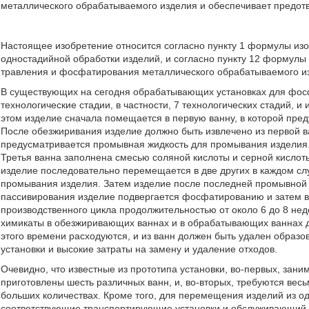
металлического обрабатываемого изделия и обеспечивает предотвр
Настоящее изобретение относится согласно пункту 1 формулы из
одностадийной обработки изделий, и согласно пункту 12 формулы
травления и фосфатирования металлического обрабатываемого и
В существующих на сегодня обрабатывающих установках для фос
технологические стадии, в частности, 7 технологических стадий, 
этом изделие сначала помещается в первую ванну, в которой пре
После обезжиривания изделие должно быть извлечено из первой в
предусматривается промывная жидкость для промывания изделия.
Третья ванна заполнена смесью соляной кислоты и серной кислоты
изделие последовательно перемещается в две других в каждом с
промывания изделия. Затем изделие после последней промывной 
пассивирования изделие подвергается фосфатированию и затем в
производственного цикла продолжительностью от около 6 до 8 н
химикаты в обезжиривающих ваннах и в обрабатывающих ваннах д
этого времени расходуются, и из ванн должен быть удален образ
установки и высокие затраты на замену и удаление отходов.
Очевидно, что известные из прототипа установки, во-первых, зани
приготовлены шесть различных ванн, и, во-вторых, требуются ве
больших количествах. Кроме того, для перемещения изделий из о
соответствующие транспортирующие установки и обслуживающий 