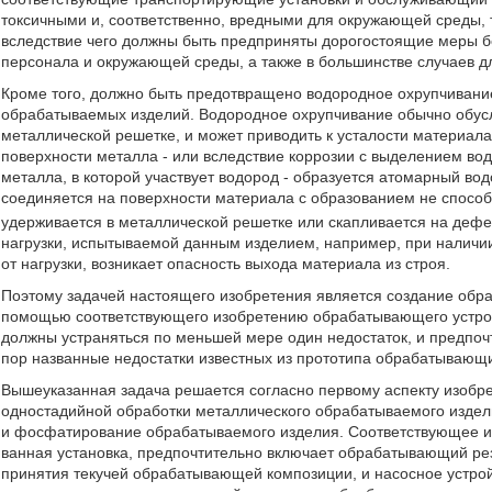
токсичными и, соответственно, вредными для окружающей среды, 
вследствие чего должны быть предприняты дорогостоящие меры бе
персонала и окружающей среды, а также в большинстве случаев д
Кроме того, должно быть предотвращено водородное охрупчивани
обрабатываемых изделий. Водородное охрупчивание обычно обус
металлической решетке, и может приводить к усталости материала
поверхности металла - или вследствие коррозии с выделением вод
металла, в которой участвует водород - образуется атомарный во
соединяется на поверхности материала с образованием не спосо
удерживается в металлической решетке или скапливается на дефек
нагрузки, испытываемой данным изделием, например, при наличи
от нагрузки, возникает опасность выхода материала из строя.
Поэтому задачей настоящего изобретения является создание обра
помощью соответствующего изобретению обрабатывающего устрой
должны устраняться по меньшей мере один недостаток, и предпочт
пор названные недостатки известных из прототипа обрабатывающ
Вышеуказанная задача решается согласно первому аспекту изоб
одностадийной обработки металлического обрабатываемого издел
и фосфатирование обрабатываемого изделия. Соответствующее и
ванная установка, предпочтительно включает обрабатывающий ре
принятия текучей обрабатывающей композиции, и насосное устр