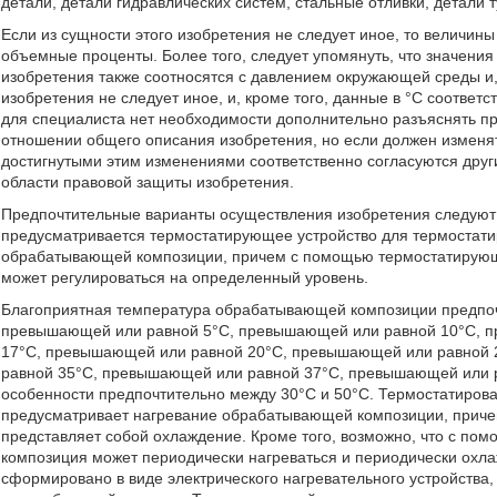
детали, детали гидравлических систем, стальные отливки, детали 
Если из сущности этого изобретения не следует иное, то величин
объемные проценты. Более того, следует упомянуть, что значения
изобретения также соотносятся с давлением окружающей среды и,
изобретения не следует иное, и, кроме того, данные в °С соответ
для специалиста нет необходимости дополнительно разъяснять п
отношении общего описания изобретения, но если должен изменят
достигнутыми этим изменениями соответственно согласуются друг
области правовой защиты изобретения.
Предпочтительные варианты осуществления изобретения следуют
предусматривается термостатирующее устройство для термоста
обрабатывающей композиции, причем с помощью термостатирующ
может регулироваться на определенный уровень.
Благоприятная температура обрабатывающей композиции предпочт
превышающей или равной 5°С, превышающей или равной 10°С, 
17°С, превышающей или равной 20°С, превышающей или равной
равной 35°С, превышающей или равной 37°С, превышающей или ра
особенности предпочтительно между 30°С и 50°С. Термостатиро
предусматривает нагревание обрабатывающей композиции, причем
представляет собой охлаждение. Кроме того, возможно, что с п
композиция может периодически нагреваться и периодически охл
сформировано в виде электрического нагревательного устройства