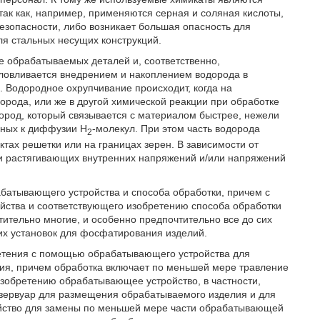
так как, например, применяются серная и соляная кислоты,
зопасности, либо возникает большая опасность для
ля стальных несущих конструкций.
е обрабатываемых деталей и, соответственно,
ловливается внедрением и накоплением водорода в
. Водородное охрупчивание происходит, когда на
орода, или же в другой химической реакции при обработке
дород, который связывается с материалом быстрее, нежели
бных к диффузии Н
-молекул. При этом часть водорода
2
тах решетки или на границах зерен. В зависимости от
и растягивающих внутренних напряжений и/или напряжений
батывающего устройства и способа обработки, причем с
ства и соответствующего изобретению способа обработки
ительно многие, и особенно предпочтительно все до сих
их установок для фосфатирования изделий.
ретения с помощью обрабатывающего устройства для
ия, причем обработка включает по меньшей мере травление
зобретению обрабатывающее устройство, в частности,
зервуар для размещения обрабатываемого изделия и для
ойство для замены по меньшей мере части обрабатывающей