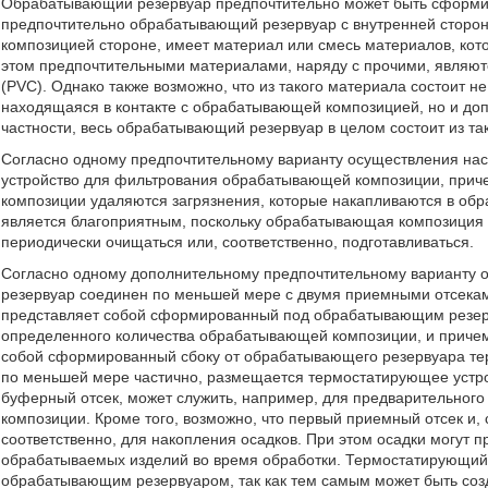
Обрабатывающий резервуар предпочтительно может быть сформи
предпочтительно обрабатывающий резервуар с внутренней стороны
композицией стороне, имеет материал или смесь материалов, ко
этом предпочтительными материалами, наряду с прочими, являют
(PVC). Однако также возможно, что из такого материала состоит 
находящаяся в контакте с обрабатывающей композицией, но и до
частности, весь обрабатывающий резервуар в целом состоит из та
Согласно одному предпочтительному варианту осуществления на
устройство для фильтрования обрабатывающей композиции, при
композиции удаляются загрязнения, которые накапливаются в об
является благоприятным, поскольку обрабатывающая композиция
периодически очищаться или, соответственно, подготавливаться.
Согласно одному дополнительному предпочтительному варианту 
резервуар соединен по меньшей мере с двумя приемными отсека
представляет собой сформированный под обрабатывающим резер
определенного количества обрабатывающей композиции, и причем
собой сформированный сбоку от обрабатывающего резервуара те
по меньшей мере частично, размещается термостатирующее устрой
буферный отсек, может служить, например, для предварительно
композиции. Кроме того, возможно, что первый приемный отсек и, 
соответственно, для накопления осадков. При этом осадки могут п
обрабатываемых изделий во время обработки. Термостатирующий 
обрабатывающим резервуаром, так как тем самым может быть соз