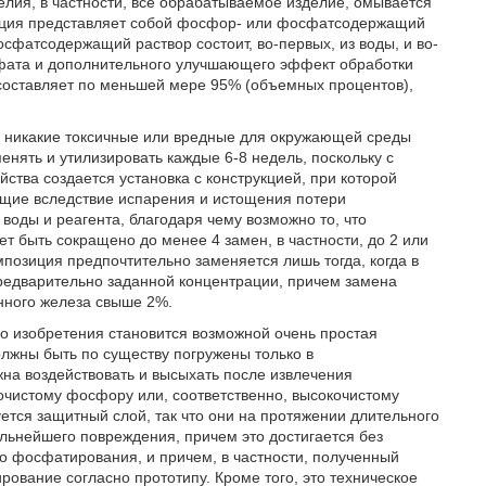
лия, в частности, все обрабатываемое изделие, омывается
ция представляет собой фосфор- или фосфатсодержащий
сфатсодержащий раствор состоит, во-первых, из воды, и во-
осфата и дополнительного улучшающего эффект обработки
составляет по меньшей мере 95% (объемных процентов),
ся никакие токсичные или вредные для окружающей среды
нять и утилизировать каждые 6-8 недель, поскольку с
ва создается установка с конструкцией, при которой
щие вследствие испарения и истощения потери
оды и реагента, благодаря чему возможно то, что
 быть сокращено до менее 4 замен, в частности, до 2 или
позиция предпочтительно заменяется лишь тогда, когда в
редварительно заданной концентрации, причем замена
нного железа свыше 2%.
го изобретения становится возможной очень простая
жны быть по существу погружены только в
 воздействовать и высыхать после извлечения
кочистому фосфору или, соответственно, высокочистому
тся защитный слой, так что они на протяжении длительного
льнейшего повреждения, причем это достигается без
о фосфатирования, и причем, в частности, полученный
вание согласно прототипу. Кроме того, это техническое