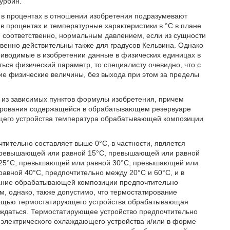
турбин.
ы в процентах в отношении изобретения подразумевают
 в процентах и температурные характеристики в °С в плане
 соответственно, нормальным давлением, если из сущности
ственно действительны также для градусов Кельвина. Однако
риводимые в изобретении данные в физических единицах в
ься физический параметр, то специалисту очевидно, что с
ие физические величины, без выхода при этом за пределы
 из зависимых пунктов формулы изобретения, причем
тирования содержащейся в обрабатывающем резервуаре
его устройства температура обрабатывающей композиции
ительно составляет выше 0°С, в частности, является
превышающей или равной 15°С, превышающей или равной
 25°С, превышающей или равной 30°С, превышающей или
вной 40°С, предпочтительно между 20°С и 60°С, и в
вание обрабатывающей композиции предпочтительно
, однако, также допустимо, что термостатирование
омощью термостатирующего устройства обрабатывающая
аждаться. Термостатирующее устройство предпочтительно
, электрического охлаждающего устройства и/или в форме