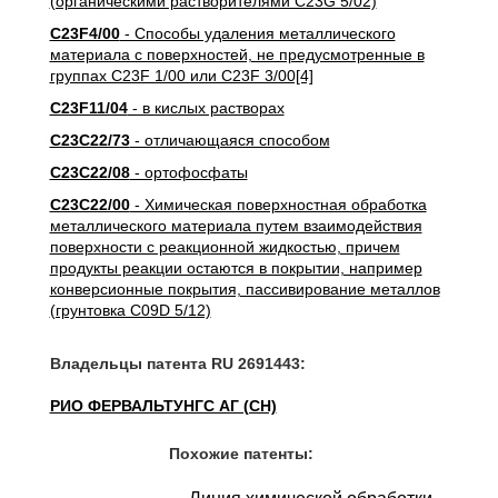
(органическими растворителями C23G 5/02)
C23F4/00
- Способы удаления металлического
материала с поверхностей, не предусмотренные в
группах C23F 1/00 или C23F 3/00[4]
C23F11/04
- в кислых растворах
C23C22/73
- отличающаяся способом
C23C22/08
- ортофосфаты
C23C22/00
- Химическая поверхностная обработка
металлического материала путем взаимодействия
поверхности с реакционной жидкостью, причем
продукты реакции остаются в покрытии, например
конверсионные покрытия, пассивирование металлов
(грунтовка C09D 5/12)
Владельцы патента RU 2691443:
РИО ФЕРВАЛЬТУНГС АГ (CH)
Похожие патенты: