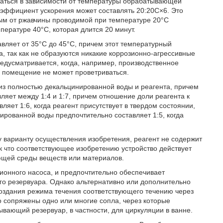
ваться в зависимости от температуры обрабатывающей
оэффициент ускорения может составлять 20:20С×6. Это
ным от ржавчины проводимой при температуре 20°С
пературе 40°С, которая длится 20 минут.
вляет от 35°С до 45°С, причем этот температурный
а, так как не образуются никакие коррозионно-агрессивные
едусматривается, когда, например, производственное
е помещение не может проветриваться.
з полностью декальцинированной воды и реагента, причем
яет между 1:4 и 1:7, причем отношение доли реагента к
яет 1:6, когда реагент присутствует в твердом состоянии,
ированной воды предпочтительно составляет 1:5, когда
 варианту осуществления изобретения, реагент не содержит
ак что соответствующее изобретению устройство действует
ающей среды веществ или материалов.
ионного насоса, и предпочтительно обеспечивает
 резервуара. Однако альтернативно или дополнительно
создания режима течения соответствующего течению через
 сопряжены одно или многие сопла, через которые
вающий резервуар, в частности, для циркуляции в ванне.