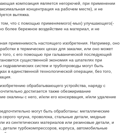
ывающая композиция является негорючей, при применении
симальная концентрация на рабочем месте), и не
буется вытяжка.
 том, что с помощью применяемого(-мых) улучшающего(-
но более бережное воздействие на материал, и не
ная применимость настоящего изобретения. Например, оно
аботки в термических цехах для закалки, или оно может
е того, с его помощью при гальванической последующей
тановится существенной экономия на шпателях при
бы гидравлических систем и трубопроводы могут быть
ах в единственной технологической операции, без того,
зация.
 изобретению обрабатывающего устройства, наряду с
очтительно достигается также обезжиривание
ие окалины с него, и/или его консервация, и/или удаление
предпочтительно могут быть обработаны: металлические
з серого чугуна, проволока, стальные детали, медные
али из синтетических материалов или резиновые детали, и
ин, детали турбокомпрессоров, корпуса, автомобильные