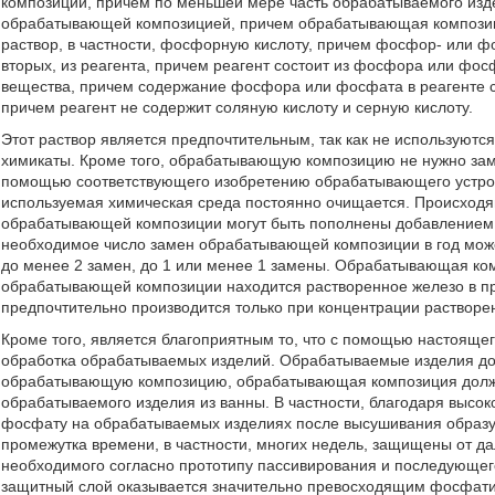
композиции, причем по меньшей мере часть обрабатываемого изде
обрабатывающей композицией, причем обрабатывающая компози
раствор, в частности, фосфорную кислоту, причем фосфор- или фо
вторых, из реагента, причем реагент состоит из фосфора или ф
вещества, причем содержание фосфора или фосфата в реагенте 
причем реагент не содержит соляную кислоту и серную кислоту.
Этот раствор является предпочтительным, так как не используют
химикаты. Кроме того, обрабатывающую композицию не нужно заме
помощью соответствующего изобретению обрабатывающего устройст
используемая химическая среда постоянно очищается. Происходя
обрабатывающей композиции могут быть пополнены добавлением в
необходимое число замен обрабатывающей композиции в год может
до менее 2 замен, до 1 или менее 1 замены. Обрабатывающая ком
обрабатывающей композиции находится растворенное железо в п
предпочтительно производится только при концентрации растворе
Кроме того, является благоприятным то, что с помощью настояще
обработка обрабатываемых изделий. Обрабатываемые изделия дол
обрабатывающую композицию, обрабатывающая композиция должна
обрабатываемого изделия из ванны. В частности, благодаря высо
фосфату на обрабатываемых изделиях после высушивания образуе
промежутка времени, в частности, многих недель, защищены от да
необходимого согласно прототипу пассивирования и последующег
защитный слой оказывается значительно превосходящим фосфатиро