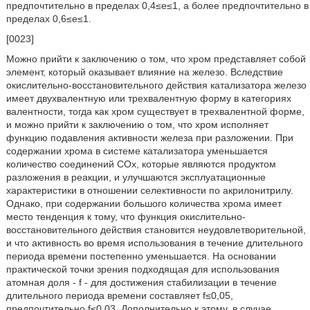
предпочтительно в пределах 0,4≤е≤1, а более предпочтительно в
пределах 0,6≤е≤1.
[0023]
Можно прийти к заключению о том, что хром представляет собой
элемент, который оказывает влияние на железо. Вследствие
окислительно-восстановительного действия катализатора железо
имеет двухвалентную или трехвалентную форму в категориях
валентности, тогда как хром существует в трехвалентной форме,
и можно прийти к заключению о том, что хром исполняет
функцию подавления активности железа при разложении. При
содержании хрома в системе катализатора уменьшается
количество соединений СОх, которые являются продуктом
разложения в реакции, и улучшаются эксплуатационные
характеристики в отношении селективности по акрилонитрилу.
Однако, при содержании большого количества хрома имеет
место тенденция к тому, что функция окислительно-
восстановительного действия становится неудовлетворительной,
и что активность во время использования в течение длительного
периода времени постепенно уменьшается. На основании
практической точки зрения подходящая для использования
атомная доля - f - для достижения стабилизации в течение
длительного периода времени составляет f≤0,05,
предпочтительно f≤0,03. Дополнительно к этому, в случае