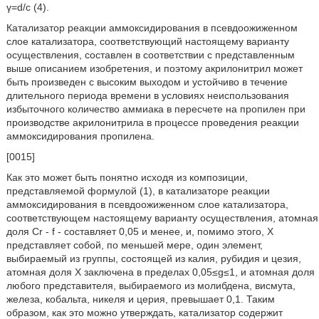
γ=d/c (4).
Катализатор реакции аммоксидирования в псевдоожиженном
слое катализатора, соответствующий настоящему варианту
осуществления, составлен в соответствии с представленным
выше описанием изобретения, и поэтому акрилонитрил может
быть произведен с высоким выходом и устойчиво в течение
длительного периода времени в условиях неиспользования
избыточного количество аммиака в пересчете на пропилен при
производстве акрилонитрила в процессе проведения реакции
аммоксидирования пропилена.
[0015]
Как это может быть понятно исходя из композиции,
представляемой формулой (1), в катализаторе реакции
аммоксидирования в псевдоожиженном слое катализатора,
соответствующем настоящему варианту осуществления, атомная
доля Cr - f - составляет 0,05 и менее, и, помимо этого, Х
представляет собой, по меньшей мере, один элемент,
выбираемый из группы, состоящей из калия, рубидия и цезия,
атомная доля Х заключена в пределах 0,05≤g≤1, и атомная доля
любого представителя, выбираемого из молибдена, висмута,
железа, кобальта, никеля и церия, превышает 0,1. Таким
образом, как это можно утверждать, катализатор содержит