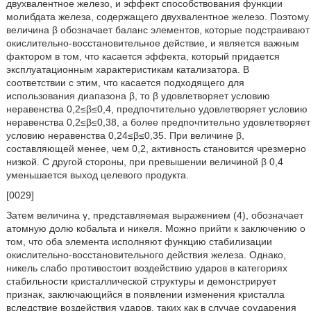
двухвалентное железо, и эффект способствования функции
молибдата железа, содержащего двухвалентное железо. Поэтому
величина β обозначает баланс элементов, которые подстраивают
окислительно-восстановительное действие, и является важным
фактором в том, что касается эффекта, который придается
эксплуатационным характеристикам катализатора. В
соответствии с этим, что касается подходящего для
использования диапазона β, то β удовлетворяет условию
неравенства 0,2≤β≤0,4, предпочтительно удовлетворяет условию
неравенства 0,2≤β≤0,38, а более предпочтительно удовлетворяет
условию неравенства 0,24≤β≤0,35. При величине β,
составляющей менее, чем 0,2, активность становится чрезмерно
низкой. С другой стороны, при превышении величиной β 0,4
уменьшается выход целевого продукта.
[0029]
Затем величина γ, представляемая выражением (4), обозначает
атомную долю кобальта и никеля. Можно прийти к заключению о
том, что оба элемента исполняют функцию стабилизации
окислительно-восстановительного действия железа. Однако,
никель слабо противостоит воздействию ударов в категориях
стабильности кристаллической структуры и демонстрирует
признак, заключающийся в появлении изменения кристалла
вследствие воздействия ударов, таких как в случае соударения