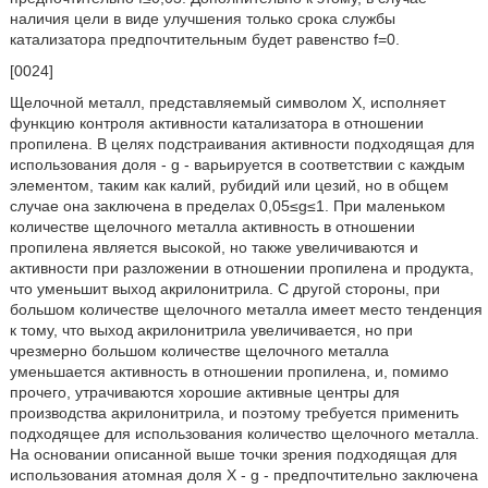
наличия цели в виде улучшения только срока службы
катализатора предпочтительным будет равенство f=0.
[0024]
Щелочной металл, представляемый символом Х, исполняет
функцию контроля активности катализатора в отношении
пропилена. В целях подстраивания активности подходящая для
использования доля - g - варьируется в соответствии с каждым
элементом, таким как калий, рубидий или цезий, но в общем
случае она заключена в пределах 0,05≤g≤1. При маленьком
количестве щелочного металла активность в отношении
пропилена является высокой, но также увеличиваются и
активности при разложении в отношении пропилена и продукта,
что уменьшит выход акрилонитрила. С другой стороны, при
большом количестве щелочного металла имеет место тенденция
к тому, что выход акрилонитрила увеличивается, но при
чрезмерно большом количестве щелочного металла
уменьшается активность в отношении пропилена, и, помимо
прочего, утрачиваются хорошие активные центры для
производства акрилонитрила, и поэтому требуется применить
подходящее для использования количество щелочного металла.
На основании описанной выше точки зрения подходящая для
использования атомная доля Х - g - предпочтительно заключена