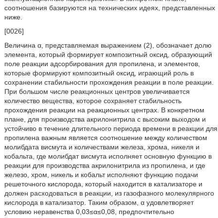
соотношения базируются на технических идеях, представленных
ниже.
[0026]
Величина α, представляемая выражением (2), обозначает долю
элемента, который формирует композитный оксид, образующий
поле реакции адсорбирования для пропилена, и элементов,
которые формируют композитный оксид, играющий роль в
сохранении стабильности прохождения реакции в поле реакции.
При большом числе реакционных центров увеличивается
количество вещества, которое сохраняет стабильность
прохождения реакции на реакционных центрах. В конкретном
плане, для производства акрилонитрила с высоким выходом и
устойчиво в течение длительного периода времени в реакции для
пропилена важным является соотношение между количеством
молибдата висмута и количествами железа, хрома, никеля и
кобальта, где молибдат висмута исполняет основную функцию в
реакции для производства акрилонитрила из пропилена, и где
железо, хром, никель и кобальт исполняют функцию подачи
решеточного кислорода, который находится в катализаторе и
должен расходоваться в реакции, из газофазного молекулярного
кислорода в катализатор. Таким образом, α удовлетворяет
условию неравенства 0,03≤α≤0,08, предпочтительно