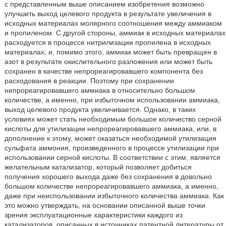
с представленным выше описанием изобретения возможно
улучшить выход целевого продукта в результате увеличения в
исходных материалах молярного соотношения между аммиаком
и пропиленом. С другой стороны, аммиак в исходных материалах
расходуется в процессе нитрилизации пропилена в исходных
материалах, и, помимо этого, аммиак может быть превращен в
азот в результате окислительного разложения или может быть
сохранен в качестве непрореагировавшего компонента без
расходования в реакции. Поэтому при сохранении
непрореагировавшего аммиака в относительно большом
количестве, а именно, при избыточном использовании аммиака,
выход целевого продукта увеличивается. Однако, в таких
условиях может стать необходимым большое количество серной
кислоты для утилизации непрореагировавшего аммиака, или, в
дополнение к этому, может оказаться необходимой утилизация
сульфата аммония, произведенного в процессе утилизации при
использовании серной кислоты. В соответствии с этим, является
желательным катализатор, который позволяет добиться
получения хорошего выхода даже без сохранения в довольно
большом количестве непрореагировавшего аммиака, а именно,
даже при неиспользовании избыточного количества аммиака. Как
это можно утверждать, на основании описанной выше точки
зрения эксплуатационные характеристики каждого из
катализаторов, описанных в источниках патентной литературы от