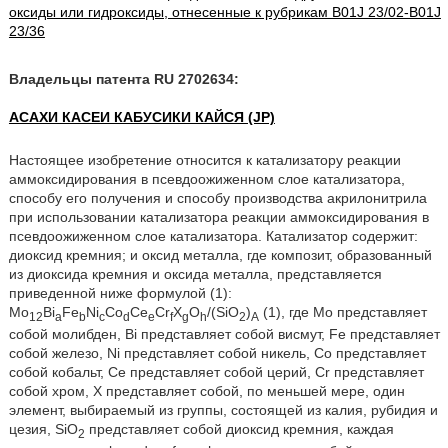
оксиды или гидроксиды, отнесенные к рубрикам B01J 23/02-B01J
23/36
Владельцы патента RU 2702634:
АСАХИ КАСЕИ КАБУСИКИ КАЙСЯ (JP)
Настоящее изобретение относится к катализатору реакции
аммоксидирования в псевдоожиженном слое катализатора,
способу его получения и способу производства акрилонитрила
при использовании катализатора реакции аммоксидирования в
псевдоожиженном слое катализатора. Катализатор содержит:
диоксид кремния; и оксид металла, где композит, образованный
из диоксида кремния и оксида металла, представляется
приведенной ниже формулой (1):
Mo
Bi
Fe
Ni
Co
Ce
Cr
X
O
/(SiO
)
(1), где Мо представляет
12
a
b
c
d
e
f
g
h
2
A
собой молибден, Bi представляет собой висмут, Fe представляет
собой железо, Ni представляет собой никель, Со представляет
собой кобальт, Се представляет собой церий, Cr представляет
собой хром, Х представляет собой, по меньшей мере, один
элемент, выбираемый из группы, состоящей из калия, рубидия и
цезия, SiO
представляет собой диоксид кремния, каждая
2