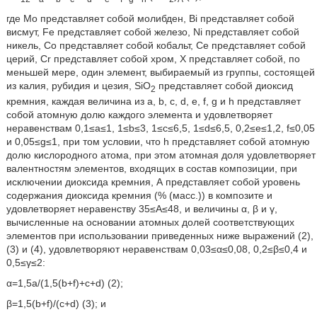
где Мо представляет собой молибден, Bi представляет собой
висмут, Fe представляет собой железо, Ni представляет собой
никель, Со представляет собой кобальт, Се представляет собой
церий, Cr представляет собой хром, Х представляет собой, по
меньшей мере, один элемент, выбираемый из группы, состоящей
из калия, рубидия и цезия, SiO
представляет собой диоксид
2
кремния, каждая величина из a, b, c, d, e, f, g и h представляет
собой атомную долю каждого элемента и удовлетворяет
неравенствам 0,1≤а≤1, 1≤b≤3, 1≤c≤6,5, 1≤d≤6,5, 0,2≤e≤1,2, f≤0,05
и 0,05≤g≤1, при том условии, что h представляет собой атомную
долю кислородного атома, при этом атомная доля удовлетворяет
валентностям элементов, входящих в состав композиции, при
исключении диоксида кремния, А представляет собой уровень
содержания диоксида кремния (% (масс.)) в композите и
удовлетворяет неравенству 35≤А≤48, и величины α, β и γ,
вычисленные на основании атомных долей соответствующих
элементов при использовании приведенных ниже выражений (2),
(3) и (4), удовлетворяют неравенствам 0,03≤α≤0,08, 0,2≤β≤0,4 и
0,5≤γ≤2:
α=1,5а/(1,5(b+f)+c+d) (2);
β=1,5(b+f)/(c+d) (3); и