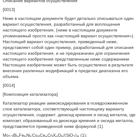
Описание вариантов осуществления
[0013]
Ниже в настоящем документе будет детально описываться один
вариант осуществления, разработанный для воплощения
настоящего изобретения, (ниже в настоящем документе
упоминаемый просто как «настоящий вариант осуществления»).
Настоящий вариант осуществления, приведенный ниже,
представляет собой один пример, разработанный для описания
настоящего изобретения, и не предназначен для ограничения
настоящего изобретения представленным ниже содержанием.
Настоящее изобретение может быть осуществлено в результате
внесения различных модификаций в пределах диапазона его
объема.
[0014]
[Композиция катализатора]
Катализатор реакции аммоксидирования в псевдоожиженном
слое катализатора, соответствующий настоящему варианту
осуществления, содержит: диоксид кремния и оксид металла, где
композит, образованный из диоксида кремния и оксида металла,
представляется приведенной ниже формулой (1).
Mo
Bi
Fe
Ni
Co
Ce
Cr
X
O
/(SiO
)
(1);
12
a
b
c
d
e
f
g
h
2
A