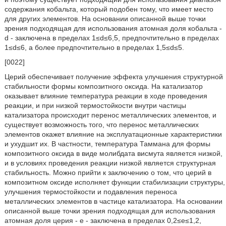
содержания кобальта, который подобен тому, что имеет место
для других элементов. На основании описанной выше точки
зрения подходящая для использования атомная доля кобальта -
d - заключена в пределах 1≤d≤6,5, предпочтительно в пределах
1≤d≤6, а более предпочтительно в пределах 1,5≤d≤5.
[0022]
Церий обеспечивает получение эффекта улучшения структурной
стабильности формы композитного оксида. На катализатор
оказывает влияние температура реакции в ходе проведения
реакции, и при низкой термостойкости внутри частицы
катализатора происходит перенос металлических элементов, и
существует возможность того, что перенос металлических
элементов окажет влияние на эксплуатационные характеристики
и ухудшит их. В частности, температура Таммана для формы
композитного оксида в виде молибдата висмута является низкой,
и в условиях проведения реакции низкой является структурная
стабильность. Можно прийти к заключению о том, что церий в
композитном оксиде исполняет функции стабилизации структуры,
улучшения термостойкости и подавления переноса
металлических элементов в частице катализатора. На основании
описанной выше точки зрения подходящая для использования
атомная доля церия - е - заключена в пределах 0,2≤е≤1,2,