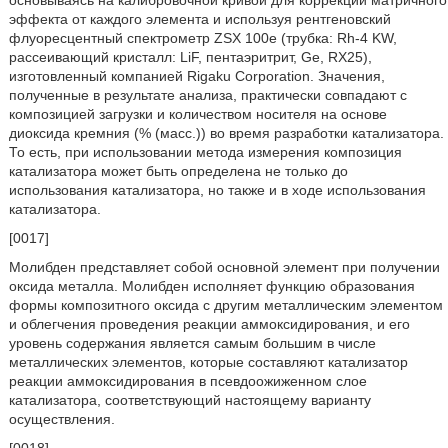
эффекта от каждого элемента и используя рентгеновский
флуоресцентный спектрометр ZSX 100e (трубка: Rh-4 KW,
рассеивающий кристалл: LiF, пентаэритрит, Ge, RX25),
изготовленный компанией Rigaku Corporation. Значения,
полученные в результате анализа, практически совпадают с
композицией загрузки и количеством носителя на основе
диоксида кремния (% (масс.)) во время разработки катализатора.
То есть, при использовании метода измерения композиция
катализатора может быть определена не только до
использования катализатора, но также и в ходе использования
катализатора.
[0017]
Молибден представляет собой основной элемент при получении
оксида металла. Молибден исполняет функцию образования
формы композитного оксида с другим металлическим элементом
и облегчения проведения реакции аммоксидирования, и его
уровень содержания является самым большим в числе
металлических элементов, которые составляют катализатор
реакции аммоксидирования в псевдоожиженном слое
катализатора, соответствующий настоящему варианту
осуществления.
[0018]