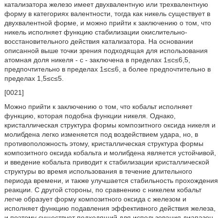
катализатора железо имеет двухвалентную или трехвалентную
форму в категориях валентности, тогда как никель существует в
двухвалентной форме, и можно прийти к заключению о том, что
никель исполняет функцию стабилизации окислительно-
восстановительного действия катализатора. На основании
описанной выше точки зрения подходящая для использования
атомная доля никеля - с - заключена в пределах 1≤с≤6,5,
предпочтительно в пределах 1≤с≤6, а более предпочтительно в
пределах 1,5≤с≤5.
[0021]
Можно прийти к заключению о том, что кобальт исполняет
функцию, которая подобна функции никеля. Однако,
кристаллическая структура формы композитного оксида никеля и
молибдена легко изменяется под воздействием удара, но, в
противоположность этому, кристаллическая структура формы
композитного оксида кобальта и молибдена является устойчивой,
и введение кобальта приводит к стабилизации кристаллической
структуры во время использования в течение длительного
периода времени, и также улучшается стабильность прохождения
реакции. С другой стороны, по сравнению с никелем кобальт
легче образует форму композитного оксида с железом и
исполняет функцию подавления эффективного действия железа,
и поэтому существует подходящий для использования диапазон