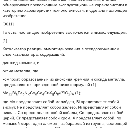
обнаруживает превосходные эксплуатационные характеристики в
категориях характеристик технологичности, и сделали настоящее
изобретение.
[0011]
То есть, настоящее изобретение заключается в нижеследующем.
[1]
Катализатор реакции аммоксидирования в псевдоожиженном
слое катализатора, содержащий:
диоксид кремния; и
оксид металла, где
композит, образованный из диоксида кремния и оксида металла,
представляется приведенной ниже формулой (1):
Mo
Bi
Fe
Ni
Co
Ce
Cr
X
O
/(SiO
)
(1);
12
a
b
c
d
e
f
g
h
2
A
где Мо представляет собой молибден, Bi представляет собой
висмут, Fe представляет собой железо, Ni представляет собой
никель, Со представляет собой кобальт, Се представляет собой
церий, Cr представляет собой хром, Х представляет собой, по
меньшей мере, один элемент, выбираемый из группы, состоящей