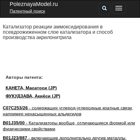
PoleznayaModel.ru
Патентный поиск
Катализатор реакции аммоксидирования в
псевдоожиженном слое катализатора и способ
производства акрилонитрила
Авторы патента:
КАНЕТА, Масатоси (JP)
ФУКУДЗАВА, Акиёси (JP)
C07C253/26
- содержащих углерод-углеродные кратные связи,
например ненасыщенных альдегидов
B01J35/00
- Катализаторы вообще, отличающиеся формой или
физическими свойствами
B01J23/887
- включающие дополнительно другие металлы,