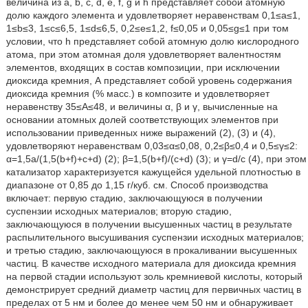
величина из a, b, c, d, e, f, g и h представляет собой атомную
долю каждого элемента и удовлетворяет неравенствам 0,1≤а≤1,
1≤b≤3, 1≤c≤6,5, 1≤d≤6,5, 0,2≤e≤1,2, f≤0,05 и 0,05≤g≤1 при том
условии, что h представляет собой атомную долю кислородного
атома, при этом атомная доля удовлетворяет валентностям
элементов, входящих в состав композиции, при исключении
диоксида кремния, А представляет собой уровень содержания
диоксида кремния (% масс.) в композите и удовлетворяет
неравенству 35≤А≤48, и величины α, β и γ, вычисленные на
основании атомных долей соответствующих элементов при
использовании приведенных ниже выражений (2), (3) и (4),
удовлетворяют неравенствам 0,03≤α≤0,08, 0,2≤β≤0,4 и 0,5≤γ≤2:
α=1,5а/(1,5(b+f)+c+d) (2); β=1,5(b+f)/(c+d) (3); и γ=d/c (4), при этом
катализатор характеризуется кажущейся удельной плотностью в
диапазоне от 0,85 до 1,15 г/куб. см. Способ производства
включает: первую стадию, заключающуюся в получении
суспензии исходных материалов; вторую стадию,
заключающуюся в получении высушенных частиц в результате
распылительного высушивания суспензии исходных материалов;
и третью стадию, заключающуюся в прокаливании высушенных
частиц. В качестве исходного материала для диоксида кремния
на первой стадии используют золь кремниевой кислоты, который
демонстрирует средний диаметр частиц для первичных частиц в
пределах от 5 нм и более до менее чем 50 нм и обнаруживает