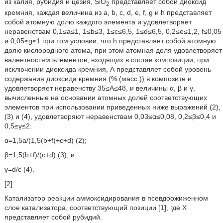
из калия, рубидия и цезия, SiO
представляет собой диоксид
2
кремния, каждая величина из a, b, c, d, e, f, g и h представляет
собой атомную долю каждого элемента и удовлетворяет
неравенствам 0,1≤а≤1, 1≤b≤3, 1≤c≤6,5, 1≤d≤6,5, 0,2≤e≤1,2, f≤0,05
и 0,05≤g≤1 при том условии, что h представляет собой атомную
долю кислородного атома, при этом атомная доля удовлетворяет
валентностям элементов, входящих в состав композиции, при
исключении диоксида кремния, А представляет собой уровень
содержания диоксида кремния (% (масс.)) в композите и
удовлетворяет неравенству 35≤А≤48, и величины α, β и γ,
вычисленные на основании атомных долей соответствующих
элементов при использовании приведенных ниже выражений (2),
(3) и (4), удовлетворяют неравенствам 0,03≤α≤0,08, 0,2≤β≤0,4 и
0,5≤γ≤2:
α=1,5а/(1,5(b+f)+c+d) (2);
β=1,5(b+f)/(c+d) (3); и
γ=d/c (4).
[2]
Катализатор реакции аммоксидирования в псевдоожиженном
слое катализатора, соответствующий позиции [1], где Х
представляет собой рубидий.