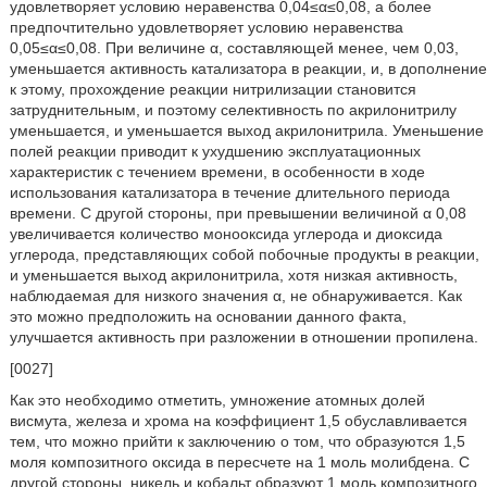
удовлетворяет условию неравенства 0,04≤α≤0,08, а более
предпочтительно удовлетворяет условию неравенства
0,05≤α≤0,08. При величине α, составляющей менее, чем 0,03,
уменьшается активность катализатора в реакции, и, в дополнение
к этому, прохождение реакции нитрилизации становится
затруднительным, и поэтому селективность по акрилонитрилу
уменьшается, и уменьшается выход акрилонитрила. Уменьшение
полей реакции приводит к ухудшению эксплуатационных
характеристик с течением времени, в особенности в ходе
использования катализатора в течение длительного периода
времени. С другой стороны, при превышении величиной α 0,08
увеличивается количество монооксида углерода и диоксида
углерода, представляющих собой побочные продукты в реакции,
и уменьшается выход акрилонитрила, хотя низкая активность,
наблюдаемая для низкого значения α, не обнаруживается. Как
это можно предположить на основании данного факта,
улучшается активность при разложении в отношении пропилена.
[0027]
Как это необходимо отметить, умножение атомных долей
висмута, железа и хрома на коэффициент 1,5 обуславливается
тем, что можно прийти к заключению о том, что образуются 1,5
моля композитного оксида в пересчете на 1 моль молибдена. С
другой стороны, никель и кобальт образуют 1 моль композитного