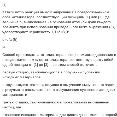
[3]
Катализатор реакции аммоксидирования в псевдоожиженном
слое катализатора, соответствующий позициям [1] или [2], где
величина δ, вычисленная на основании атомной доли каждого
элемента при использовании приведенного ниже выражения (5),
удовлетворяет неравенству 1,1≤δ≤3,0:
δ=е/а (5).
[4]
Способ производства катализатора реакции аммоксидирования в
псевдоожиженном слое катализатора, соответствующего любой
одной позиции от [1] до [3], при этом способ включает:
первую стадию, заключающуюся в получении суспензии
исходных материалов;
вторую стадию, заключающуюся в получении высушенных частиц
в результате распылительного высушивания суспензии исходных
материалов; и
третью стадию, заключающуюся в прокаливании высушенных
частиц, где
в качестве исходного материала для диоксида кремния на первой