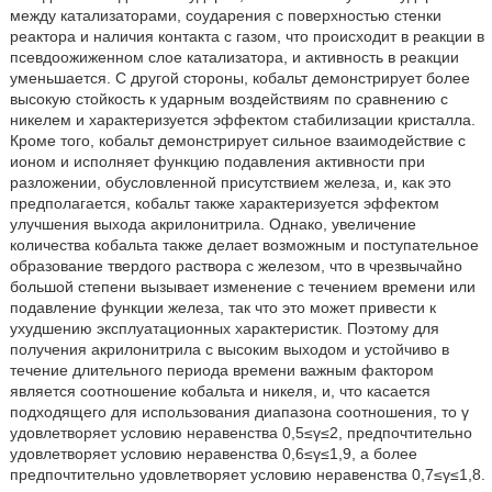
между катализаторами, соударения с поверхностью стенки
реактора и наличия контакта с газом, что происходит в реакции в
псевдоожиженном слое катализатора, и активность в реакции
уменьшается. С другой стороны, кобальт демонстрирует более
высокую стойкость к ударным воздействиям по сравнению с
никелем и характеризуется эффектом стабилизации кристалла.
Кроме того, кобальт демонстрирует сильное взаимодействие с
ионом и исполняет функцию подавления активности при
разложении, обусловленной присутствием железа, и, как это
предполагается, кобальт также характеризуется эффектом
улучшения выхода акрилонитрила. Однако, увеличение
количества кобальта также делает возможным и поступательное
образование твердого раствора с железом, что в чрезвычайно
большой степени вызывает изменение с течением времени или
подавление функции железа, так что это может привести к
ухудшению эксплуатационных характеристик. Поэтому для
получения акрилонитрила с высоким выходом и устойчиво в
течение длительного периода времени важным фактором
является соотношение кобальта и никеля, и, что касается
подходящего для использования диапазона соотношения, то γ
удовлетворяет условию неравенства 0,5≤γ≤2, предпочтительно
удовлетворяет условию неравенства 0,6≤γ≤1,9, а более
предпочтительно удовлетворяет условию неравенства 0,7≤γ≤1,8.