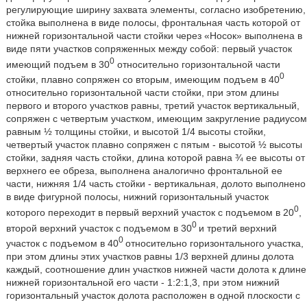
регулирующие ширину захвата элементы, согласно изобретению,
стойка выполнена в виде полосы, фронтальная часть которой от
нижней горизонтальной части стойки через «Носок» выполнена в
виде пяти участков сопряженных между собой: первый участок
0
имеющий подъем в 30
относительно горизонтальной части
0
стойки, плавно сопряжен со вторым, имеющим подъем в 40
относительно горизонтальной части стойки, при этом длины
первого и второго участков равны, третий участок вертикальный,
сопряжен с четвертым участком, имеющим закругление радиусом
равным ½ толщины стойки, и высотой 1/4 высоты стойки,
четвертый участок плавно сопряжен с пятым - высотой ½ высоты
стойки, задняя часть стойки, длина которой равна ¾ ее высоты от
верхнего ее обреза, выполнена аналогично фронтальной ее
части, нижняя 1/4 часть стойки - вертикальная, долото выполнено
в виде фигурной полосы, нижний горизонтальный участок
0
которого переходит в первый верхний участок с подъемом в 20
,
0
второй верхний участок с подъемом в 30
и третий верхний
0
участок с подъемом в 40
относительно горизонтального участка,
при этом длины этих участков равны 1/3 верхней длины долота
каждый, соотношение длин участков нижней части долота к длине
нижней горизонтальной его части - 1:2:1,3, при этом нижний
горизонтальный участок долота расположен в одной плоскости с