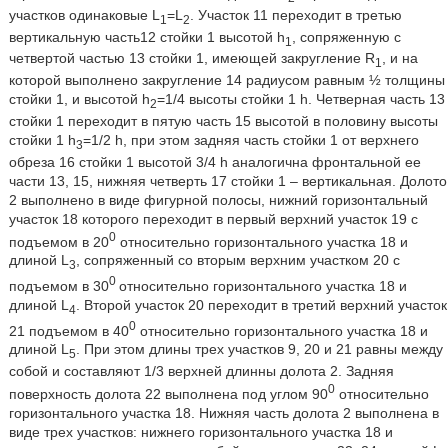
участков одинаковые L
=L
. Участок 11 переходит в третью
1
2
вертикальную часть12 стойки 1 высотой h
, сопряженную с
1
четвертой частью 13 стойки 1, имеющей закругление R
, и на
1
которой выполнено закругление 14 радиусом равным ½ толщины
стойки 1, и высотой h
=1/4 высоты стойки 1 h. Четверная часть 13
2
стойки 1 переходит в пятую часть 15 высотой в половину высоты
стойки 1 h
=1/2 h, при этом задняя часть стойки 1 от верхнего
3
обреза 16 стойки 1 высотой 3/4 h аналогична фронтальной ее
части 13, 15, нижняя четверть 17 стойки 1 – вертикальная. Долото
2 выполнено в виде фигурной полосы, нижний горизонтальный
участок 18 которого переходит в первый верхний участок 19 с
0
подъемом в 20
относительно горизонтального участка 18 и
длиной L
, сопряженный со вторым верхним участком 20 с
3
0
подъемом в 30
относительно горизонтального участка 18 и
длиной L
. Второй участок 20 переходит в третий верхний участок
4
0
21 подъемом в 40
относительно горизонтального участка 18 и
длиной L
. При этом длины трех участков 9, 20 и 21 равны между
5
собой и составляют 1/3 верхней длинны долота 2. Задняя
0
поверхность долота 22 выполнена под углом 90
относительно
горизонтального участка 18. Нижняя часть долота 2 выполнена в
виде трех участков: нижнего горизонтального участка 18 и