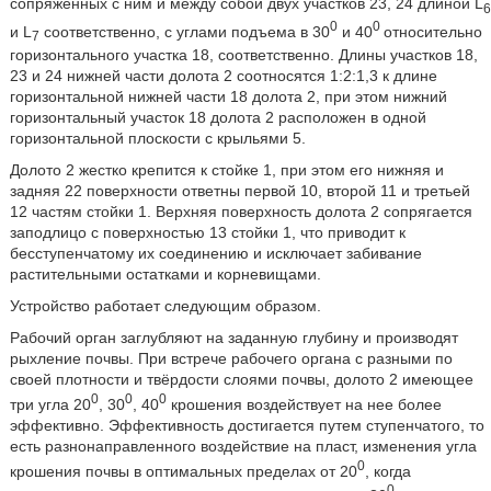
сопряженных с ним и между собой двух участков 23, 24 длиной L
6
0
0
и L
соответственно, с углами подъема в 30
и 40
относительно
7
горизонтального участка 18, соответственно. Длины участков 18,
23 и 24 нижней части долота 2 соотносятся 1:2:1,3 к длине
горизонтальной нижней части 18 долота 2, при этом нижний
горизонтальный участок 18 долота 2 расположен в одной
горизонтальной плоскости с крыльями 5.
Долото 2 жестко крепится к стойке 1, при этом его нижняя и
задняя 22 поверхности ответны первой 10, второй 11 и третьей
12 частям стойки 1. Верхняя поверхность долота 2 сопрягается
заподлицо с поверхностью 13 стойки 1, что приводит к
бесступенчатому их соединению и исключает забивание
растительными остатками и корневищами.
Устройство работает следующим образом.
Рабочий орган заглубляют на заданную глубину и производят
рыхление почвы. При встрече рабочего органа с разными по
своей плотности и твёрдости слоями почвы, долото 2 имеющее
0
0
0
три угла 20
, 30
, 40
крошения воздействует на нее более
эффективно. Эффективность достигается путем ступенчатого, то
есть разнонаправленного воздействие на пласт, изменения угла
0
крошения почвы в оптимальных пределах от 20
, когда
0