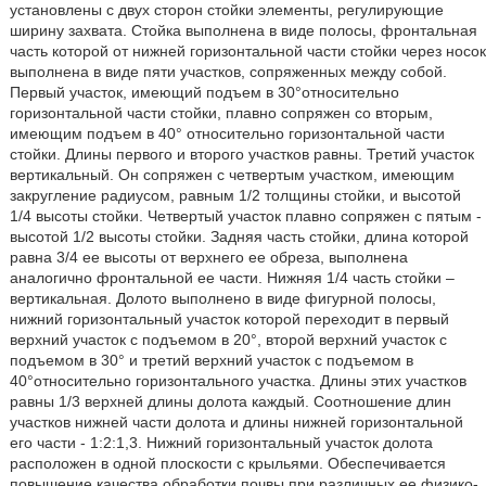
установлены с двух сторон стойки элементы, регулирующие
ширину захвата. Стойка выполнена в виде полосы, фронтальная
часть которой от нижней горизонтальной части стойки через носок
выполнена в виде пяти участков, сопряженных между собой.
Первый участок, имеющий подъем в 30°относительно
горизонтальной части стойки, плавно сопряжен со вторым,
имеющим подъем в 40° относительно горизонтальной части
стойки. Длины первого и второго участков равны. Третий участок
вертикальный. Он сопряжен с четвертым участком, имеющим
закругление радиусом, равным 1/2 толщины стойки, и высотой
1/4 высоты стойки. Четвертый участок плавно сопряжен с пятым -
высотой 1/2 высоты стойки. Задняя часть стойки, длина которой
равна 3/4 ее высоты от верхнего ее обреза, выполнена
аналогично фронтальной ее части. Нижняя 1/4 часть стойки –
вертикальная. Долото выполнено в виде фигурной полосы,
нижний горизонтальный участок которой переходит в первый
верхний участок с подъемом в 20°, второй верхний участок с
подъемом в 30° и третий верхний участок с подъемом в
40°относительно горизонтального участка. Длины этих участков
равны 1/3 верхней длины долота каждый. Соотношение длин
участков нижней части долота и длины нижней горизонтальной
его части - 1:2:1,3. Нижний горизонтальный участок долота
расположен в одной плоскости с крыльями. Обеспечивается
повышение качества обработки почвы при различных ее физико-