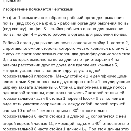
крыльями.
Изобретение поясняется чертежами.
На фиг. 1 схематично изображен рабочий орган для рыхления
почвы (вид сбоку); на фиг. 2 - рабочий орган для рыхления почвы
(вид сверху); на фиг. 3 – стойка рабочего органа для рыхления
почвы; на фиг 4 – долото рабочего органа для рыхления почвы.
Рабочий орган для рыхления почвы содержит стойку 1, долото 2,
с противоположной стороны которого жестко крепятся к стойке 1
с двух ее противоположных сторон два демпфирующих элемента
3, на которых выполнены по их длине по три отверстия 4 на
равном расстоянии друг от друга для крепления крыльев 5,
которые установлены напротив друг друга в одной
горизонтальной плоскости. Между стойкой 1 и демпфирующими
элементами 3 установлены с двух сторон стойки 1 регулирующие
ширину захвата элементы 6. Стойка 1 выполнена в виде полосы
одинаковой толщины, фронтальная часть 7 которой от нижней
горизонтальной части 8 стойки 1 через «Носок» 9 выполнена в
виде пяти участков сопряженных между собой: первой верхней
0
частью 10 стойки 1 имеет подъем в 30
относительно
горизонтальной 8 части стойки 1 и длиной L
сопрягается с ней
1
0
второй верхней частью 11, имеющей подъем в 40
относительно
горизонтальной 8 части стойки 1 длиной L
. При этом длины этих
2