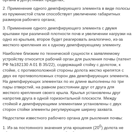
2. Применение одного демпфирующего элемента в виде полосы
из пружинистой стали способствует увеличению габаритных
размеров рабочего органа;
3. Применение одного демпфирующего элемента с двумя
крылами при различной плотности почв и увеличении нагрузки на
одно из крыльев, второе будет реагировать аналогично, из-за
жесткого крепления их к одному демпфирующему элементу.
Наиболее близким по технической сущности к заявляемому
устройству относится рабочий орган для рыхления почвы (патент
РФ №182130 A 01 B 35/22), содержащий стойку с долотом, к
стойке, с противоположной стороны долота жестко крепятся с
двух ее противоположных сторон два демпфирующих элемента.
На демпфирующих элементах по их длине выполнены по три
пары отверстий, на равном расстоянии друг от друга для
жесткого крепления своего крыла. Крылья установлены друг
напротив друга в одной горизонтальной плоскости. Между
стойкой и демпфирующими элементами установлены с двух
сторон стойки элементы регулирующие ширину захвата.
Недостатки известного рабочего органа для рыхления почвы:
0
1. Из-за постоянного значения угла крошения (20
) долота не