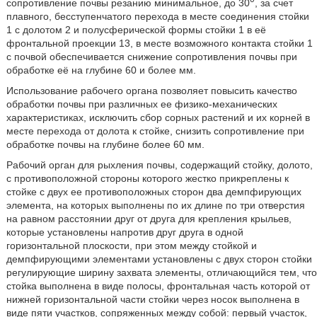
сопротивление почвы резанию минимальное, до 30
, за счет
плавного, бесступенчатого перехода в месте соединения стойки
1 с долотом 2 и полусферической формы стойки 1 в её
фронтальной проекции 13, в месте возможного контакта стойки 1
с почвой обеспечивается снижение сопротивления почвы при
обработке её на глубине 60 и более мм.
Использование рабочего органа позволяет повысить качество
обработки почвы при различных ее физико-механических
характеристиках, исключить сбор сорных растений и их корней в
месте перехода от долота к стойке, снизить сопротивление при
обработке почвы на глубине более 60 мм.
Рабочий орган для рыхления почвы, содержащий стойку, долото,
с противоположной стороны которого жестко прикреплены к
стойке с двух ее противоположных сторон два демпфирующих
элемента, на которых выполнены по их длине по три отверстия
на равном расстоянии друг от друга для крепления крыльев,
которые установлены напротив друг друга в одной
горизонтальной плоскости, при этом между стойкой и
демпфирующими элементами установлены с двух сторон стойки
регулирующие ширину захвата элементы, отличающийся тем, что
стойка выполнена в виде полосы, фронтальная часть которой от
нижней горизонтальной части стойки через носок выполнена в
виде пяти участков, сопряженных между собой: первый участок,