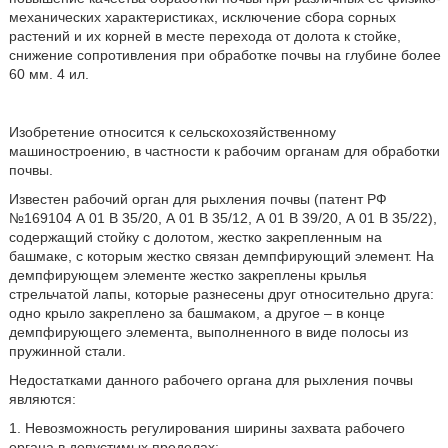
механических характеристиках, исключение сбора сорных
растений и их корней в месте перехода от долота к стойке,
снижение сопротивления при обработке почвы на глубине более
60 мм. 4 ил.
Изобретение относится к сельскохозяйственному
машиностроению, в частности к рабочим органам для обработки
почвы.
Известен рабочий орган для рыхления почвы (патент РФ
№169104 А 01 В 35/20, А 01 В 35/12, А 01 В 39/20, А 01 В 35/22),
содержащий стойку с долотом, жестко закрепленным на
башмаке, с которым жестко связан демпфирующий элемент. На
демпфирующем элементе жестко закреплены крылья
стрельчатой лапы, которые разнесены друг относительно друга:
одно крыло закреплено за башмаком, а другое – в конце
демпфирующего элемента, выполненного в виде полосы из
пружинной стали.
Недостатками данного рабочего органа для рыхления почвы
являются:
1. Невозможность регулирования ширины захвата рабочего
органа в допустимых пределах;