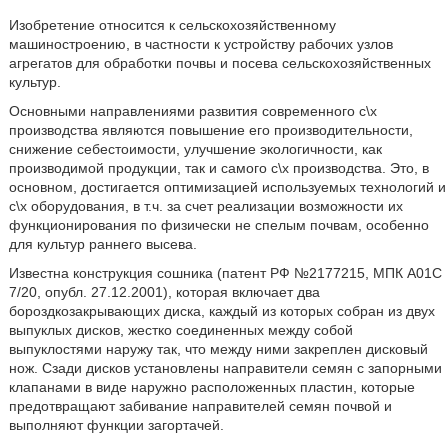
Изобретение относится к сельскохозяйственному
машиностроению, в частности к устройству рабочих узлов
агрегатов для обработки почвы и посева сельскохозяйственных
культур.
Основными направлениями развития современного с\х
производства являются повышение его производительности,
снижение себестоимости, улучшение экологичности, как
производимой продукции, так и самого с\х производства. Это, в
основном, достигается оптимизацией используемых технологий и
с\х оборудования, в т.ч. за счет реализации возможности их
функционирования по физически не спелым почвам, особенно
для культур раннего высева.
Известна конструкция сошника (патент РФ №2177215, МПК А01С
7/20, опубл. 27.12.2001), которая включает два
бороздкозакрывающих диска, каждый из которых собран из двух
выпуклых дисков, жестко соединенных между собой
выпуклостями наружу так, что между ними закреплен дисковый
нож. Сзади дисков установлены направители семян с запорными
клапанами в виде наружно расположенных пластин, которые
предотвращают забивание направителей семян почвой и
выполняют функции загортачей.