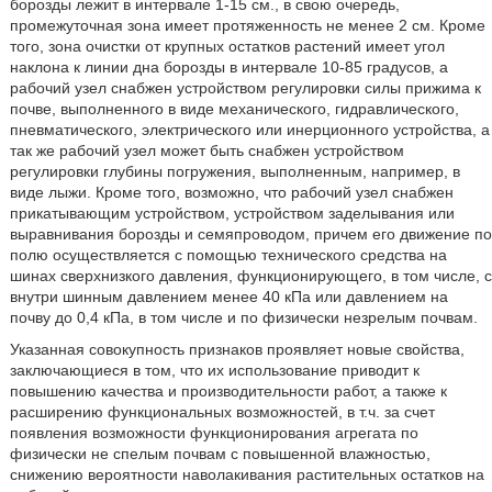
борозды лежит в интервале 1-15 см., в свою очередь,
промежуточная зона имеет протяженность не менее 2 см. Кроме
того, зона очистки от крупных остатков растений имеет угол
наклона к линии дна борозды в интервале 10-85 градусов, а
рабочий узел снабжен устройством регулировки силы прижима к
почве, выполненного в виде механического, гидравлического,
пневматического, электрического или инерционного устройства, а
так же рабочий узел может быть снабжен устройством
регулировки глубины погружения, выполненным, например, в
виде лыжи. Кроме того, возможно, что рабочий узел снабжен
прикатывающим устройством, устройством заделывания или
выравнивания борозды и семяпроводом, причем его движение по
полю осуществляется с помощью технического средства на
шинах сверхнизкого давления, функционирующего, в том числе, с
внутри шинным давлением менее 40 кПа или давлением на
почву до 0,4 кПа, в том числе и по физически незрелым почвам.
Указанная совокупность признаков проявляет новые свойства,
заключающиеся в том, что их использование приводит к
повышению качества и производительности работ, а также к
расширению функциональных возможностей, в т.ч. за счет
появления возможности функционирования агрегата по
физически не спелым почвам с повышенной влажностью,
снижению вероятности наволакивания растительных остатков на