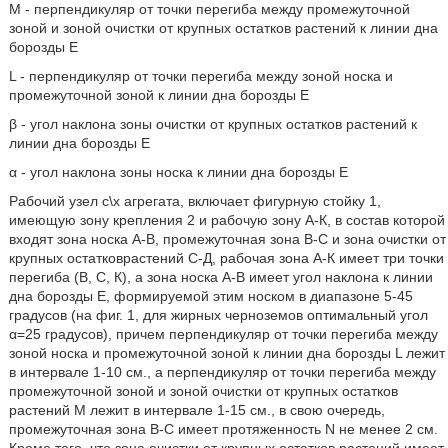
М - перпендикуляр от точки перегиба между промежуточной
зоной и зоной очистки от крупных остатков растений к линии дна
борозды Е
L - перпендикуляр от точки перегиба между зоной носка и
промежуточной зоной к линии дна борозды Е
β - угол наклона зоны очистки от крупных остатков растений к
линии дна борозды Е
α - угол наклона зоны носка к линии дна борозды Е
Рабочий узел с\х агрегата, включает фигурную стойку 1,
имеющую зону крепления 2 и рабочую зону А-К, в состав которой
входят зона носка А-В, промежуточная зона В-С и зона очистки от
крупных остатковрастений С-Д, рабочая зона А-К имеет три точки
перегиба (В, С, К), а зона носка А-В имеет угол наклона к линии
дна борозды Е, формируемой этим носком в диапазоне 5-45
градусов (на фиг. 1, для жирных черноземов оптимальный угол
α=25 градусов), причем перпендикуляр от точки перегиба между
зоной носка и промежуточной зоной к линии дна борозды L лежит
в интервале 1-10 см., а перпендикуляр от точки перегиба между
промежуточной зоной и зоной очистки от крупных остатков
растений М лежит в интервале 1-15 см., в свою очередь,
промежуточная зона В-С имеет протяженность N не менее 2 см.