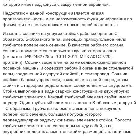
которого имеет вид конуса с закругленной вершиной.
Недостатком данной конструкции является низкая
производительность, и ее невозможность функционирования по
физически не спелым почвам с повышенной влажностью.
Известны сошники на упругих стойках рабочих органов С-
образного, S-образного типа, имеющих прямоугольное и\или
трубчатое поперечное сечение. В качестве рабочего органа
сошника применяется стрельчатая культиваторная лапа
(см.патент РФ 2432729 от 10.11.2011, МПК А01С 7/20, -
прототип). Сошник закреплен на раме сельскохозяйственной
посевной машины и содержит рабочий орган в виде стрельчатой
лапы, соединенной с упругой стойкой, и семяпровод. Сошник
снабжен блоком управления, связанным с лапой посредством
стойки и с гидрораспределителем, соединенным со штуцерами.
Стойка выполнена в виде сварной конструкции из двух упругих
трубчатых элементов. Каждый трубчатый элемент стойки имеет
штуцер. Один трубчатый элемент выполнен S-образным, а другой
- С-образным. Трубчатые элементы выполнены некруглого
поперечного сечения, большая полуось которого
перпендикулярна радиусу кривизны элементов стойки. Полости
трубчатых элементов не соединены между собой, а
во
внутренних полостях элементов стойки размещены пластичные