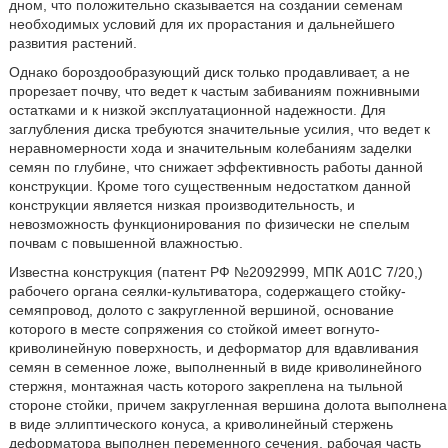
дном, что положительно сказывается на создании семенам
необходимых условий для их прорастания и дальнейшего
развития растений.
Однако бороздообразующий диск только продавливает, а не
прорезает почву, что ведет к частым забиваниям пожнивными
остатками и к низкой эксплуатационной надежности. Для
заглубления диска требуются значительные усилия, что ведет к
неравномерности хода и значительным колебаниям заделки
семян по глубине, что снижает эффективность работы данной
конструкции. Кроме того существенным недостатком данной
конструкции является низкая производительность, и
невозможность функционирования по физически не спелым
почвам с повышенной влажностью.
Известна конструкция (патент РФ №2092999, МПК А01С 7/20,)
рабочего органа сеялки-культиватора, содержащего стойку-
семяпровод, долото с закругленной вершиной, основание
которого в месте сопряжения со стойкой имеет вогнуто-
криволинейную поверхность, и деформатор для вдавливания
семян в семенное ложе, выполненный в виде криволинейного
стержня, монтажная часть которого закреплена на тыльной
стороне стойки, причем закругленная вершина долота выполнена
в виде эллиптического конуса, а криволинейный стержень
деформатора выполнен переменного сечения, рабочая часть