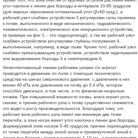
Кроме того, что зона очистки от крупных остатков растений имеет
угол наклона к линии дна борозды в интервале 10-85 градусов
(для жирных черноземов оптимальный угол (β=60 град.), а
рабочий узел снабжен устройством 3 регулировки силы прижима
к почве, выполненного в виде механического, гидравлического,
пневматического, электрического или инерционного устройства,
(в примере на фиг 1, - это гидроцилиндр), а так же рабочий узел
снабжен устройством регулировки глубины погружения 4,
выполненным, например, в виде лыжи. Кроме того, рабочий узел
снабжен прикатывающим устройством, устройством заделывания
или выравнивания борозды 5 и семяпроводом 6.
Укомплектованный такими рабочими узлами с\х агрегат
приводится в движение по полю с помощью технического
средства на шинах сверхнизкого давления, с давлением в них
менее 40 кПа или давлением на почву до 0,4 кПа, которое
способно двигаться, в том числе, и по физически незрелым
почвам. При повышенной влажности почвы, влага играет роль
смазки, и трение рабочего узла о почву существенно снижается,
что ведет к росту производительности. Благодаря тому, что
рабочая зона рабочего узла имеет как минимум две точки
перегиба, а зона носка имеет угол наклона к линии дна борозды,
формируемой этим носком 5-45 градусов, причем перпендикуляр
от точки перегиба между зоной носка и промежуточной зоной к
линии дна борозды лежит в интервале 1-10 см., а перпендикуляр