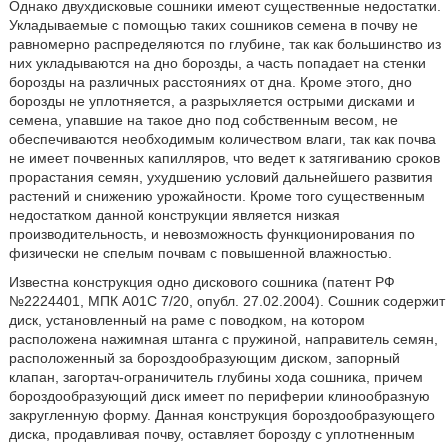
Однако двухдисковые сошники имеют существенные недостатки.
Укладываемые с помощью таких сошников семена в почву не
равномерно распределяются по глубине, так как большинство из
них укладываются на дно борозды, а часть попадает на стенки
борозды на различных расстояниях от дна. Кроме этого, дно
борозды не уплотняется, а разрыхляется острыми дисками и
семена, упавшие на такое дно под собственным весом, не
обеспечиваются необходимым количеством влаги, так как почва
не имеет почвенных капилляров, что ведет к затягиванию сроков
прорастания семян, ухудшению условий дальнейшего развития
растений и снижению урожайности. Кроме того существенным
недостатком данной конструкции является низкая
производительность, и невозможность функционирования по
физически не спелым почвам с повышенной влажностью.
Известна конструкция одно дискового сошника (патент РФ
№2224401, МПК А01С 7/20, опубл. 27.02.2004). Сошник содержит
диск, установленный на раме с поводком, на котором
расположена нажимная штанга с пружиной, направитель семян,
расположенный за бороздообразующим диском, запорный
клапан, загортач-ограничитель глубины хода сошника, причем
бороздообразующий диск имеет по периферии клинообразную
закругленную форму. Данная конструкция бороздообразующего
диска, продавливая почву, оставляет борозду с уплотненным