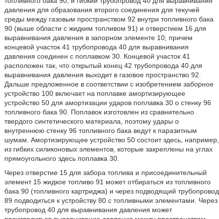
топливного бака 90; и гибкий трубопровод 40 для выравнивания
давления для образования второго соединения для текучей
среды между газовым пространством 92 внутри топливного бака
90 (выше области с жидким топливом 91) и отверстием 16 для
выравнивания давления в запорном элементе 10; причем
концевой участок 41 трубопровода 40 для выравнивания
давления соединен с поплавком 30. Концевой участок 41
расположен так, что открытый конец 42 трубопровода 40 для
выравнивания давления выходит в газовое пространство 92.
Дальше предложенное в соответствии с изобретением заборное
устройство 100 включает на поплавке амортизирующее
устройство 50 для амортизации ударов поплавка 30 о стенку 96
топливного бака 90. Поплавок изготовлен из сравнительно
твердого синтетического материала, поэтому удары о
внутреннюю стенку 96 топливного бака ведут к паразитным
шумам. Амортизирующее устройство 50 состоит здесь, например,
из гибких силиконовых элементов, которые закреплены на углах
прямоугольного здесь поплавка 30.
Через отверстие 15 для забора топлива и присоединительный
элемент 15 жидкое топливо 91 может отбираться из топливного
бака 90 (топливного картриджа) и через подводящий трубопровод
89 подводиться к устройству 80 с топливными элементами. Через
трубопровод 40 для выравнивания давления может