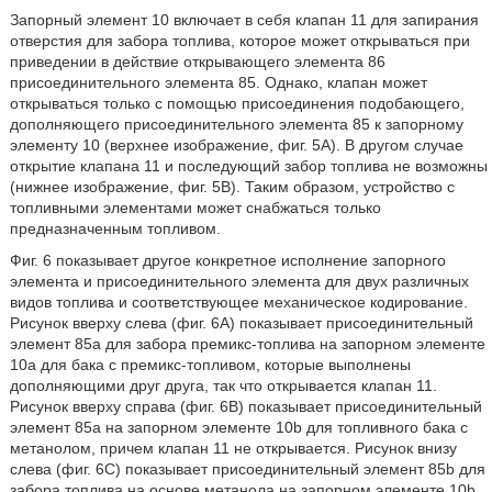
Запорный элемент 10 включает в себя клапан 11 для запирания
отверстия для забора топлива, которое может открываться при
приведении в действие открывающего элемента 86
присоединительного элемента 85. Однако, клапан может
открываться только с помощью присоединения подобающего,
дополняющего присоединительного элемента 85 к запорному
элементу 10 (верхнее изображение, фиг. 5А). В другом случае
открытие клапана 11 и последующий забор топлива не возможны
(нижнее изображение, фиг. 5В). Таким образом, устройство с
топливными элементами может снабжаться только
предназначенным топливом.
Фиг. 6 показывает другое конкретное исполнение запорного
элемента и присоединительного элемента для двух различных
видов топлива и соответствующее механическое кодирование.
Рисунок вверху слева (фиг. 6А) показывает присоединительный
элемент 85а для забора премикс-топлива на запорном элементе
10а для бака с премикс-топливом, которые выполнены
дополняющими друг друга, так что открывается клапан 11.
Рисунок вверху справа (фиг. 6В) показывает присоединительный
элемент 85а на запорном элементе 10b для топливного бака с
метанолом, причем клапан 11 не открывается. Рисунок внизу
слева (фиг. 6С) показывает присоединительный элемент 85b для
забора топлива на основе метанола на запорном элементе 10b