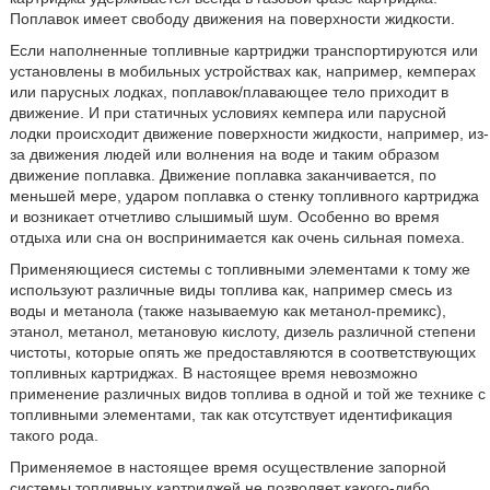
Поплавок имеет свободу движения на поверхности жидкости.
Если наполненные топливные картриджи транспортируются или
установлены в мобильных устройствах как, например, кемперах
или парусных лодках, поплавок/плавающее тело приходит в
движение. И при статичных условиях кемпера или парусной
лодки происходит движение поверхности жидкости, например, из-
за движения людей или волнения на воде и таким образом
движение поплавка. Движение поплавка заканчивается, по
меньшей мере, ударом поплавка о стенку топливного картриджа
и возникает отчетливо слышимый шум. Особенно во время
отдыха или сна он воспринимается как очень сильная помеха.
Применяющиеся системы с топливными элементами к тому же
используют различные виды топлива как, например смесь из
воды и метанола (также называемую как метанол-премикс),
этанол, метанол, метановую кислоту, дизель различной степени
чистоты, которые опять же предоставляются в соответствующих
топливных картриджах. В настоящее время невозможно
применение различных видов топлива в одной и той же технике с
топливными элементами, так как отсутствует идентификация
такого рода.
Применяемое в настоящее время осуществление запорной
системы топливных картриджей не позволяет какого-либо