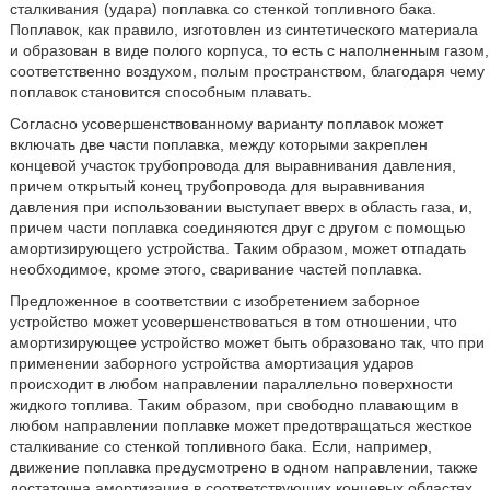
сталкивания (удара) поплавка со стенкой топливного бака.
Поплавок, как правило, изготовлен из синтетического материала
и образован в виде полого корпуса, то есть с наполненным газом,
соответственно воздухом, полым пространством, благодаря чему
поплавок становится способным плавать.
Согласно усовершенствованному варианту поплавок может
включать две части поплавка, между которыми закреплен
концевой участок трубопровода для выравнивания давления,
причем открытый конец трубопровода для выравнивания
давления при использовании выступает вверх в область газа, и,
причем части поплавка соединяются друг с другом с помощью
амортизирующего устройства. Таким образом, может отпадать
необходимое, кроме этого, сваривание частей поплавка.
Предложенное в соответствии с изобретением заборное
устройство может усовершенствоваться в том отношении, что
амортизирующее устройство может быть образовано так, что при
применении заборного устройства амортизация ударов
происходит в любом направлении параллельно поверхности
жидкого топлива. Таким образом, при свободно плавающим в
любом направлении поплавке может предотвращаться жесткое
сталкивание со стенкой топливного бака. Если, например,
движение поплавка предусмотрено в одном направлении, также
достаточна амортизация в соответствующих концевых областях