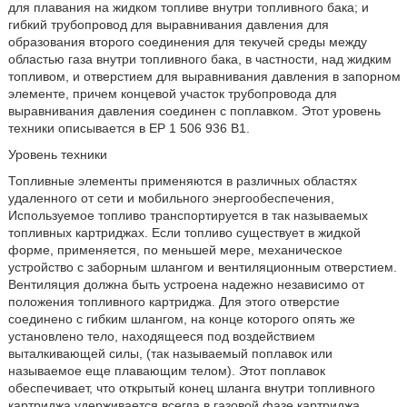
для плавания на жидком топливе внутри топливного бака; и
гибкий трубопровод для выравнивания давления для
образования второго соединения для текучей среды между
областью газа внутри топливного бака, в частности, над жидким
топливом, и отверстием для выравнивания давления в запорном
элементе, причем концевой участок трубопровода для
выравнивания давления соединен с поплавком. Этот уровень
техники описывается в ЕР 1 506 936 В1.
Уровень техники
Топливные элементы применяются в различных областях
удаленного от сети и мобильного энергообеспечения,
Используемое топливо транспортируется в так называемых
топливных картриджах. Если топливо существует в жидкой
форме, применяется, по меньшей мере, механическое
устройство с заборным шлангом и вентиляционным отверстием.
Вентиляция должна быть устроена надежно независимо от
положения топливного картриджа. Для этого отверстие
соединено с гибким шлангом, на конце которого опять же
установлено тело, находящееся под воздействием
выталкивающей силы, (так называемый поплавок или
называемое еще плавающим телом). Этот поплавок
обеспечивает, что открытый конец шланга внутри топливного
картриджа удерживается всегда в газовой фазе картриджа.