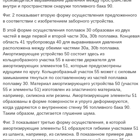
производиться выравнивание давления между пространством
внутри и пространством снаружи топливного бака 90.
Фиг. 2 показывает вторую форму осуществления предложенного
в соответствии с изобретением заборного устройства.
В этой форме осуществления поплавок 30 образован из двух
частей в виде первой и второй части 30а, 30b поплавка. Концевая
область 41 трубопровода 40 для выравнивания давления
расположена между обеими частями 30а, 30b поплавка.
Амортизирующее устройство 50 состоит здесь из
кольцеобразного участка 55 в качестве держателя для
амортизирующих элементов 51, которые предусмотрены
идущими по кругу. Кольцеобразный участок 55 может с силовым
замыканием тянуться по составленному из частей поплавка
поплавку 30. Материал амортизирующего устройства 50 (участок
55 и элементы 51) изготовлен из эластичного материала,
например, силикона или резины. Амортизирующие элементы 51
образованы в форме поверхности и упруго деформируются,
когда ударяются о внутреннюю стенку 96 топливного бака 90.
Таким образом, достигается глушение шума.
Фиг. 3 показывает третью форму осуществления, в которой
амортизирующие элементы 51 образуются гибкими участками 51
из шланга, например, из силикона. В показанном примере два