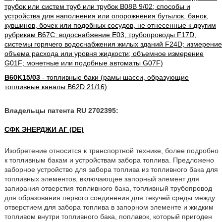
трубок или систем труб или трубок B08B 9/02; способы и
устройства для наполнения или опорожнения бутылок, банок,
кувшинов, бочек или подобных сосудов, не отнесенные к другим
рубрикам B67C; водоснабжение E03; трубопроводы F17D;
системы горячего водоснабжения жилых зданий F24D; измерение
объема расхода или уровня жидкости; объемное измерение
G01F; монетные или подобные автоматы G07F)
B60K15/03
- топливные баки (рамы шасси, образующие
топливные каналы B62D 21/16)
Владельцы патента RU 2702395:
СФК ЭНЕРДЖИ АГ (DE)
Изобретение относится к транспортной технике, более подробно
к топливным бакам и устройствам забора топлива. Предложено
заборное устройство для забора топлива из топливного бака для
топливных элементов, включающее запорный элемент для
запирания отверстия топливного бака, топливный трубопровод
для образования первого соединения для текучей среды между
отверстием для забора топлива в запорном элементе и жидким
топливом внутри топливного бака, поплавок, который пригоден