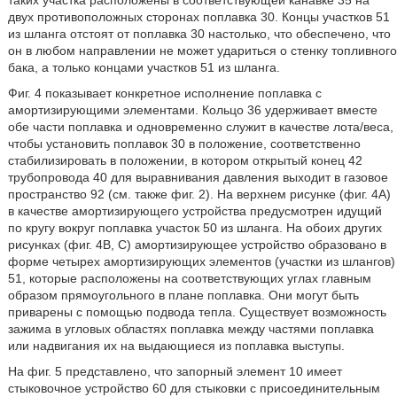
таких участка расположены в соответствующей канавке 35 на
двух противоположных сторонах поплавка 30. Концы участков 51
из шланга отстоят от поплавка 30 настолько, что обеспечено, что
он в любом направлении не может удариться о стенку топливного
бака, а только концами участков 51 из шланга.
Фиг. 4 показывает конкретное исполнение поплавка с
амортизирующими элементами. Кольцо 36 удерживает вместе
обе части поплавка и одновременно служит в качестве лота/веса,
чтобы установить поплавок 30 в положение, соответственно
стабилизировать в положении, в котором открытый конец 42
трубопровода 40 для выравнивания давления выходит в газовое
пространство 92 (см. также фиг. 2). На верхнем рисунке (фиг. 4А)
в качестве амортизирующего устройства предусмотрен идущий
по кругу вокруг поплавка участок 50 из шланга. На обоих других
рисунках (фиг. 4В, С) амортизирующее устройство образовано в
форме четырех амортизирующих элементов (участки из шлангов)
51, которые расположены на соответствующих углах главным
образом прямоугольного в плане поплавка. Они могут быть
приварены с помощью подвода тепла. Существует возможность
зажима в угловых областях поплавка между частями поплавка
или надвигания их на выдающиеся из поплавка выступы.
На фиг. 5 представлено, что запорный элемент 10 имеет
стыковочное устройство 60 для стыковки с присоединительным