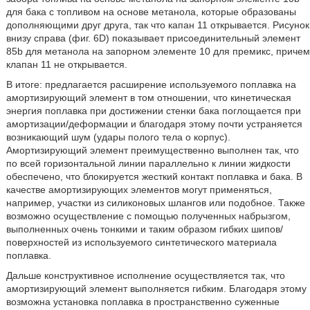
для бака с топливом на основе метанола, которые образованы
дополняющими друг друга, так что капан 11 открывается. Рисунок
внизу справа (фиг. 6D) показывает присоединительный элемент
85b для метанола на запорном элементе 10 для премикс, причем
клапан 11 не открывается.
В итоге: предлагается расширение используемого поплавка на
амортизирующий элемент в том отношении, что кинетическая
энергия поплавка при достижении стенки бака поглощается при
амортизации/деформации и благодаря этому почти устраняется
возникающий шум (удары полого тела о корпус).
Амортизирующий элемент преимущественно выполнен так, что
по всей горизонтальной линии параллельно к линии жидкости
обеспечено, что блокируется жесткий контакт поплавка и бака. В
качестве амортизирующих элементов могут применяться,
например, участки из силиконовых шлангов или подобное. Также
возможно осуществление с помощью полученных набрызгом,
выполненных очень тонкими и таким образом гибких шипов/
поверхностей из используемого синтетического материала
поплавка.
Дальше конструктивное исполнение осуществляется так, что
амортизирующий элемент выполняется гибким. Благодаря этому
возможна установка поплавка в пространственно суженные