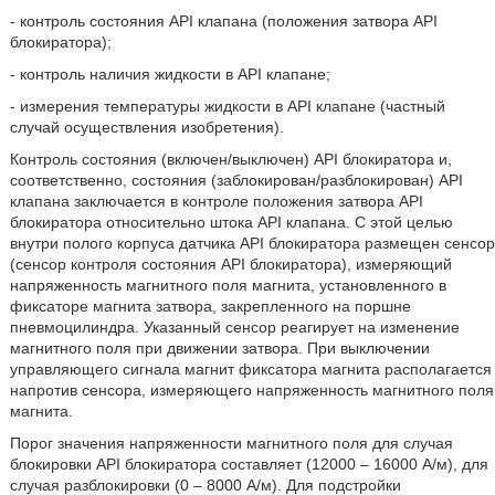
- контроль состояния API клапана (положения затвора API
блокиратора);
- контроль наличия жидкости в API клапане;
- измерения температуры жидкости в API клапане (частный
случай осуществления изобретения).
Контроль состояния (включен/выключен) API блокиратора и,
соответственно, состояния (заблокирован/разблокирован) API
клапана заключается в контроле положения затвора API
блокиратора относительно штока API клапана. С этой целью
внутри полого корпуса датчика API блокиратора размещен сенсор
(сенсор контроля состояния API блокиратора), измеряющий
напряженность магнитного поля магнита, установленного в
фиксаторе магнита затвора, закрепленного на поршне
пневмоцилиндра. Указанный сенсор реагирует на изменение
магнитного поля при движении затвора. При выключении
управляющего сигнала магнит фиксатора магнита располагается
напротив сенсора, измеряющего напряженность магнитного поля
магнита.
Порог значения напряженности магнитного поля для случая
блокировки API блокиратора составляет (12000 – 16000 А/м), для
случая разблокировки (0 – 8000 А/м). Для подстройки