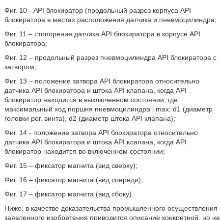
Фиг. 10 - API блокиратор (продольный разрез корпуса API
блокиратора в местах расположения датчика и пневмоцилиндра;
Фиг. 11 – стопорение датчика API блокиратора в корпусе API
блокиратора;
Фиг. 12 – продольный разрез пневмоцилиндра API блокиратора с
затвором;
Фиг. 13 – положение затвора API блокиратора относительно
датчика API блокиратора и штока API клапана, когда API
блокиратор находится в выключенном состоянии, где:
максимальный ход поршня пневмоцилиндра l max; d1 (диаметр
головки рег. винта), d2 (диаметр штока API клапана);
Фиг. 14 - положение затвора API блокиратора относительно
датчика API блокиратора и штока API клапана, когда API
блокиратор находится во включенном состоянии;
Фиг. 15 – фиксатор магнита (вид сверху);
Фиг. 16 – фиксатор магнита (вид спереди);
Фиг. 17 – фиксатор магнита (вид сбоку).
Ниже, в качестве доказательства промышленного осуществления
заявленного изобретения приводится описание конкретной, но не