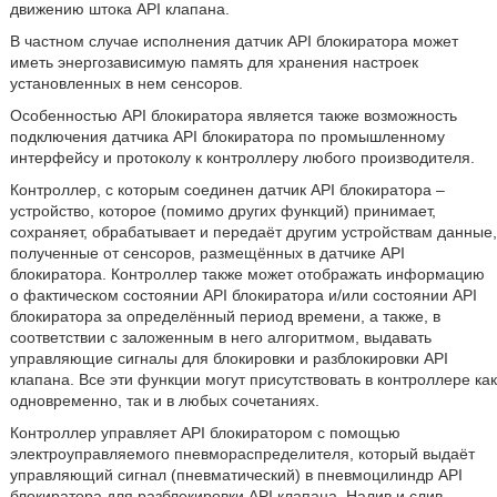
движению штока API клапана.
В частном случае исполнения датчик API блокиратора может
иметь энергозависимую память для хранения настроек
установленных в нем сенсоров.
Особенностью API блокиратора является также возможность
подключения датчика API блокиратора по промышленному
интерфейсу и протоколу к контроллеру любого производителя.
Контроллер, с которым соединен датчик API блокиратора –
устройство, которое (помимо других функций) принимает,
сохраняет, обрабатывает и передаёт другим устройствам данные,
полученные от сенсоров, размещённых в датчике API
блокиратора. Контроллер также может отображать информацию
о фактическом состоянии API блокиратора и/или состоянии API
блокиратора за определённый период времени, а также, в
соответствии с заложенным в него алгоритмом, выдавать
управляющие сигналы для блокировки и разблокировки API
клапана. Все эти функции могут присутствовать в контроллере как
одновременно, так и в любых сочетаниях.
Контроллер управляет API блокиратором с помощью
электроуправляемого пневмораспределителя, который выдаёт
управляющий сигнал (пневматический) в пневмоцилиндр API
блокиратора для разблокировки API клапана. Налив и слив