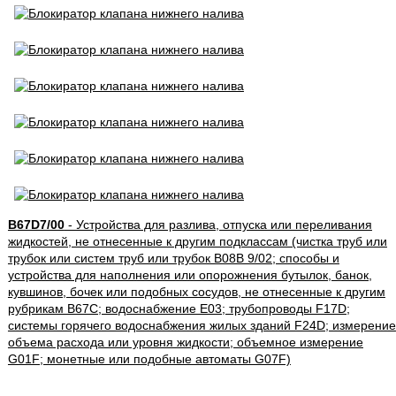
B67D7/00
- Устройства для разлива, отпуска или переливания
жидкостей, не отнесенные к другим подклассам (чистка труб или
трубок или систем труб или трубок B08B 9/02; способы и
устройства для наполнения или опорожнения бутылок, банок,
кувшинов, бочек или подобных сосудов, не отнесенные к другим
рубрикам B67C; водоснабжение E03; трубопроводы F17D;
системы горячего водоснабжения жилых зданий F24D; измерение
объема расхода или уровня жидкости; объемное измерение
G01F; монетные или подобные автоматы G07F)