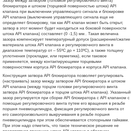
Зазор между затвором (головкой регулировочного винта)
блокиратора и штоком (торцевой поверхностью штока) API
клапана при выключении управляющего сигнала и блокировке
API клапана (выключение управляющего сигнала еще не
определяет блокировку, так как API клапан может быть открыт,
затвор в этот момент будет находиться на боковой поверхности
штока API клапана) составляет (0 -1,5) мм.. Такая величина
зазора компенсирует температурный допуск (расширение/сжатие
материала штока API клапана и регулировочного винта в
диапазоне температур от – 55ºС до + 110ºС), а также толщину
уплотнения (прокладки, или герметика), если таковое
применяется, между контактирующими торцевыми
поверхностями корпуса API блокиратора и корпуса API клапана.
Конструкция затвора API блокиратора позволяет регулировать
(настраивать) зазор между затвором API блокиратора и штоком
API клапана (между торцом головки регулировочного винта
затвора API блокиратора и торцом штока API клапана). Указанный
зазор регулируется при сборке API блокиратора с API клапаном с
помощью регулировочного винта путем его вращения в резьбе
поршня пневмоцилиндра, фиксация регулировочного винта от
его самопроизвольного выкручивания в резьбе поршня
пневмоцилиндра при этом обеспечивается стопорными гайками.
При этом надо отметить, что такое техническое решение не