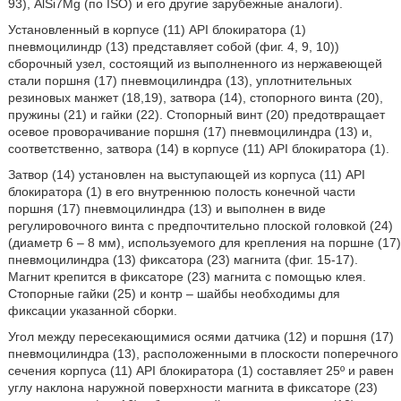
93), AlSi7Mg (по ISO) и его другие зарубежные аналоги).
Установленный в корпусе (11) API блокиратора (1)
пневмоцилиндр (13) представляет собой (фиг. 4, 9, 10))
сборочный узел, состоящий из выполненного из нержавеющей
стали поршня (17) пневмоцилиндра (13), уплотнительных
резиновых манжет (18,19), затвора (14), стопорного винта (20),
пружины (21) и гайки (22). Стопорный винт (20) предотвращает
осевое проворачивание поршня (17) пневмоцилиндра (13) и,
соответственно, затвора (14) в корпусе (11) API блокиратора (1).
Затвор (14) установлен на выступающей из корпуса (11) API
блокиратора (1) в его внутреннюю полость конечной части
поршня (17) пневмоцилиндра (13) и выполнен в виде
регулировочного винта с предпочтительно плоской головкой (24)
(диаметр 6 – 8 мм), используемого для крепления на поршне (17)
пневмоцилиндра (13) фиксатора (23) магнита (фиг. 15-17).
Магнит крепится в фиксаторе (23) магнита с помощью клея.
Стопорные гайки (25) и контр – шайбы необходимы для
фиксации указанной сборки.
Угол между пересекающимися осями датчика (12) и поршня (17)
пневмоцилиндра (13), расположенными в плоскости поперечного
сечения корпуса (11) API блокиратора (1) составляет 25º и равен
углу наклона наружной поверхности магнита в фиксаторе (23)