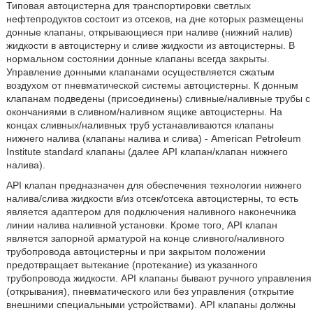
Типовая автоцистерна для транспортировки светлых
нефтепродуктов состоит из отсеков, на дне которых размещены
донные клапаны, открывающиеся при наливе (нижний налив)
жидкости в автоцистерну и сливе жидкости из автоцистерны. В
нормальном состоянии донные клапаны всегда закрыты.
Управление донными клапанами осуществляется сжатым
воздухом от пневматической системы автоцистерны. К донным
клапанам подведены (присоединены) сливные/наливные трубы с
окончаниями в сливном/наливном ящике автоцистерны. На
концах сливных/наливных труб устанавливаются клапаны
нижнего налива (клапаны налива и слива) - American Petroleum
Institute standard клапаны (далее API клапан/клапан нижнего
налива).
API клапан предназначен для обеспечения технологии нижнего
налива/слива жидкости в/из отсек/отсека автоцистерны, то есть
является адаптером для подключения наливного наконечника
линии налива наливной установки. Кроме того, API клапан
является запорной арматурой на конце сливного/наливного
трубопровода автоцистерны и при закрытом положении
предотвращает вытекание (протекание) из указанного
трубопровода жидкости. API клапаны бывают ручного управления
(открывания), пневматического или без управления (открытие
внешними специальными устройствами). API клапаны должны