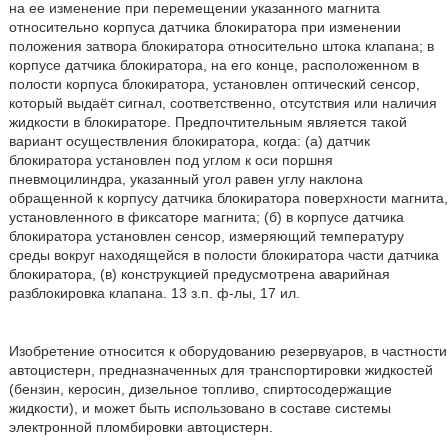
на ее изменение при перемещении указанного магнита
относительно корпуса датчика блокиратора при изменении
положения затвора блокиратора относительно штока клапана; в
корпусе датчика блокиратора, на его конце, расположенном в
полости корпуса блокиратора, установлен оптический сенсор,
который выдаёт сигнал, соответственно, отсутствия или наличия
жидкости в блокираторе. Предпочтительным является такой
вариант осуществления блокиратора, когда: (а) датчик
блокиратора установлен под углом к оси поршня
пневмоцилиндра, указанный угол равен углу наклона
обращенной к корпусу датчика блокиратора поверхности магнита,
установленного в фиксаторе магнита; (б) в корпусе датчика
блокиратора установлен сенсор, измеряющий температуру
среды вокруг находящейся в полости блокиратора части датчика
блокиратора, (в) конструкцией предусмотрена аварийная
разблокировка клапана. 13 з.п. ф-лы, 17 ил.
Изобретение относится к оборудованию резервуаров, в частности
автоцистерн, предназначенных для транспортировки жидкостей
(бензин, керосин, дизельное топливо, спиртосодержащие
жидкости), и может быть использовано в составе системы
электронной пломбировки автоцистерн.