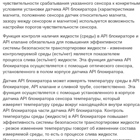
чувствительности срабатывания указанного сенсора к конкретным
условиям установки датчика API блокиратора (характеристикам
магнита, положению сенсора датчик относительно магнита,
зазору между сенсором и магнитом) используется возможность
настройки порогов чувствительности сенсора.
Функция контроля наличия жидкости (среды) в API блокираторе и
API клапане обязательна для повышения эффективности
системы безопасности транспортировки жидкости - изменение
контролируемой среды (есть/нет) является показателем
процесса слива (есть/нет) жидкости. Эта функция датчика API
блокиратора осуществляется с помощью оптического сенсора,
установленного в полом корпусе датчика API блокиратора.
Датчик API блокиратора может измерять температуру среды в API
блокираторе, API клапане и сливной трубе, соответственно. Эта
функция осуществляется с помощью установленного в корпусе
датчика API блокиратора сенсора температуры, который
измеряет температуру среды вокруг находящейся внутри корпуса
API блокиратора части датчика API блокиратора. Контроль
температуры среды (жидкости) в API блокираторе повышает
эффективность системы безопасности транспортировки жидкости
- резкое изменение температуры говорит об изменении состава
измеряемой среды, то есть о процессе слива жидкости.