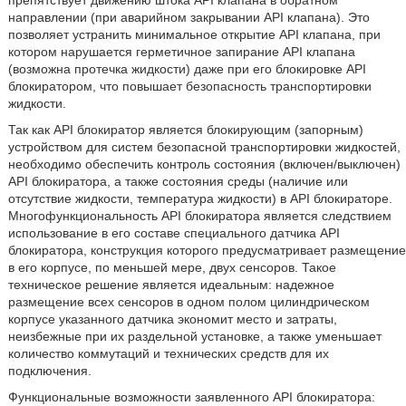
препятствует движению штока API клапана в обратном
направлении (при аварийном закрывании API клапана). Это
позволяет устранить минимальное открытие API клапана, при
котором нарушается герметичное запирание АPI клапана
(возможна протечка жидкости) даже при его блокировке API
блокиратором, что повышает безопасность транспортировки
жидкости.
Так как API блокиратор является блокирующим (запорным)
устройством для систем безопасной транспортировки жидкостей,
необходимо обеспечить контроль состояния (включен/выключен)
API блокиратора, а также состояния среды (наличие или
отсутствие жидкости, температура жидкости) в API блокираторе.
Многофункциональность API блокиратора является следствием
использование в его составе специального датчика API
блокиратора, конструкция которого предусматривает размещение
в его корпусе, по меньшей мере, двух сенсоров. Такое
техническое решение является идеальным: надежное
размещение всех сенсоров в одном полом цилиндрическом
корпусе указанного датчика экономит место и затраты,
неизбежные при их раздельной установке, а также уменьшает
количество коммутаций и технических средств для их
подключения.
Функциональные возможности заявленного API блокиратора: