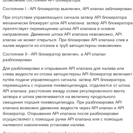
Возможные состояния API блокиратора.
Состояние I - API блокиратор выключен, API клапан заблокирован.
При отсутствии управляющего сигнала затвор API блокиратора
механически блокирует шток API клапана: затвор API блокиратора
препятствует перемещению штока API клапана в осевом
направлении. Движение штока API клапана невозможно, API
клапан не может открыться. При блокировке API клапана слив и
налив жидкости из отсеков и труб автоцистерны невозможен.
Состояние II - API блокиратор включен, а API клапан
разблокирован.
Для разблокировки и открывания API клапана для налива или
слива жидкости из отсека автоцистерны API блокиратор включают
путём подачи управляющего сигнала: затвор API блокиратора,
перемещаясь с поршнем пневмоцилиндра, отдаляется от штока
API клапана: расстояние между осями регулировочного винта
затвора и штока увеличивается на величину продольного
смещения поршня пневмоцилиндра. При разблокировке API
клапана возможно движение жидкости через API клапан и API
блокиратор. Открывание API клапана после разблокировки
осуществляют с помощью ручки API клапана или с помощью
наливного наконечника установки налива.