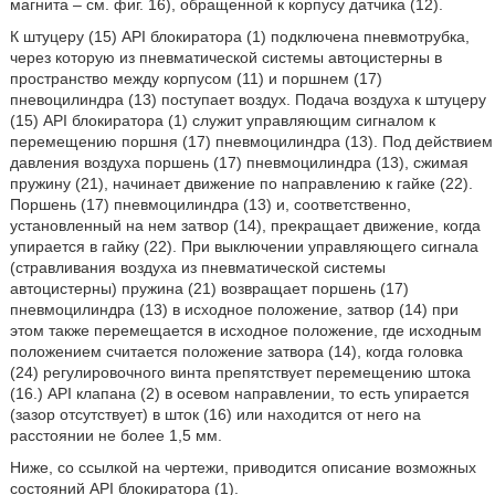
магнита – см. фиг. 16), обращенной к корпусу датчика (12).
К штуцеру (15) API блокиратора (1) подключена пневмотрубка,
через которую из пневматической системы автоцистерны в
пространство между корпусом (11) и поршнем (17)
пневоцилиндра (13) поступает воздух. Подача воздуха к штуцеру
(15) API блокиратора (1) служит управляющим сигналом к
перемещению поршня (17) пневмоцилиндра (13). Под действием
давления воздуха поршень (17) пневмоцилиндра (13), сжимая
пружину (21), начинает движение по направлению к гайке (22).
Поршень (17) пневмоцилиндра (13) и, соответственно,
установленный на нем затвор (14), прекращает движение, когда
упирается в гайку (22). При выключении управляющего сигнала
(стравливания воздуха из пневматической системы
автоцистерны) пружина (21) возвращает поршень (17)
пневмоцилиндра (13) в исходное положение, затвор (14) при
этом также перемещается в исходное положение, где исходным
положением считается положение затвора (14), когда головка
(24) регулировочного винта препятствует перемещению штока
(16.) API клапана (2) в осевом направлении, то есть упирается
(зазор отсутствует) в шток (16) или находится от него на
расстоянии не более 1,5 мм.
Ниже, со ссылкой на чертежи, приводится описание возможных
состояний API блокиратора (1).