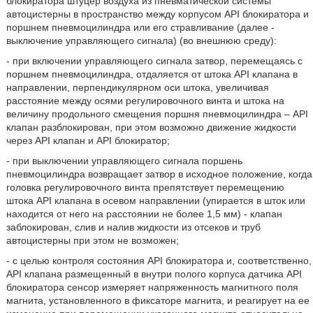
блокиратора штуцер воздуха из пневматической системы
автоцистерны в пространство между корпусом API блокиратора и
поршнем пневмоцилиндра или его стравливание (далее -
выключение управляющего сигнала) (во внешнюю среду):
- при включении управляющего сигнала затвор, перемещаясь с
поршнем пневмоцилиндра, отдаляется от штока API клапана в
направлении, перпендикулярном оси штока, увеличивая
расстояние между осями регулировочного винта и штока на
величину продольного смещения поршня пневмоцилиндра – API
клапан разблокирован, при этом возможно движение жидкости
через API клапан и API блокиратор;
- при выключении управляющего сигнала поршень
пневмоцилиндра возвращает затвор в исходное положение, когда
головка регулировочного винта препятствует перемещению
штока API клапана в осевом направлении (упирается в шток или
находится от него на расстоянии не более 1,5 мм) - клапан
заблокирован, слив и налив жидкости из отсеков и труб
автоцистерны при этом не возможен;
- с целью контроля состояния API блокиратора и, соответственно,
API клапана размещенный в внутри полого корпуса датчика API
блокиратора сенсор измеряет напряженность магнитного поля
магнита, установленного в фиксаторе магнита, и реагирует на ее