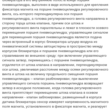
блокиратора в его внутреннюю полость конце поршня
пневмоцилиндра, выполнен в виде используемого для крепления
фиксатора магнита на поршне пневмоцилиндра регулировочного
винта, ось которого перпендикулярна оси поршня
пневмоцилиндра, а головка регулировочного винта направлена в
сторону торца штока клапана, причем оси штока и
регулировочного винта параллельны и лежат в плоскости осевого
перемещения поршня пневмоцилиндра; управляющим сигналом
для перемещения поршня пневмоцилиндра является подача
через встроенный в корпус блокиратора штуцер воздуха из
пневматической системы автоцистерны в пространство между
корпусом блокиратора и поршнем пневмоцилиндра или его
стравливание во внешнюю среду: при включении управляющего
сигнала затвор, перемещаясь с поршнем пневмоцилиндра,
отдаляется от штока клапана в направлении, перпендикулярном
оси штока, увеличивая расстояние между осями регулировочного
винта и штока на величину продольного смещения поршня
пневмоцилиндра – клапан разблокирован; при выключении
управляющего сигнала поршень пневмоцилиндра возвращает
затвор в исходное положение, когда головка регулировочного
винта препятствует перемещению штока клапана в осевом
направлении - клапан заблокирован; размещенный в корпусе
датчика блокиратора сенсор измеряет напряженность магнитного
поля магнита, установленного в фиксаторе магнита, и реагирует