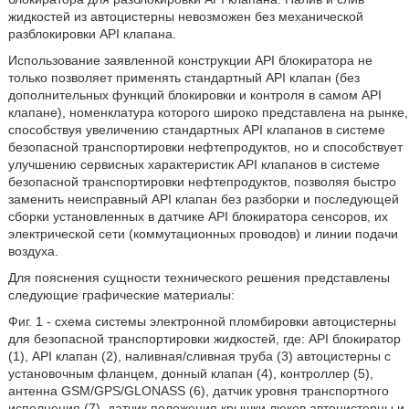
жидкостей из автоцистерны невозможен без механической
разблокировки API клапана.
Использование заявленной конструкции API блокиратора не
только позволяет применять стандартный API клапан (без
дополнительных функций блокировки и контроля в самом API
клапане), номенклатура которого широко представлена на рынке,
способствуя увеличению стандартных API клапанов в системе
безопасной транспортировки нефтепродуктов, но и способствует
улучшению сервисных характеристик API клапанов в системе
безопасной транспортировки нефтепродуктов, позволяя быстро
заменить неисправный API клапан без разборки и последующей
сборки установленных в датчике API блокиратора сенсоров, их
электрической сети (коммутационных проводов) и линии подачи
воздуха.
Для пояснения сущности технического решения представлены
следующие графические материалы:
Фиг. 1 - схема системы электронной пломбировки автоцистерны
для безопасной транспортировки жидкостей, где: API блокиратор
(1), API клапан (2), наливная/сливная труба (3) автоцистерны с
установочным фланцем, донный клапан (4), контроллер (5),
антенна GSM/GPS/GLONASS (6), датчик уровня транспортного
исполнения (7), датчик положения крышки люков автоцистерны и