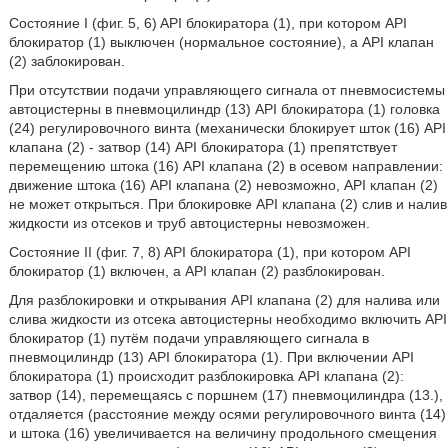
Состояние I (фиг. 5, 6) API блокиратора (1), при котором API
блокиратор (1) выключен (нормальное состояние), а API клапан
(2) заблокирован.
При отсутствии подачи управляющего сигнала от пневмосистемы
автоцистерны в пневмоцилиндр (13) API блокиратора (1) головка
(24) регулировочного винта (механически блокирует шток (16) API
клапана (2) - затвор (14) API блокиратора (1) препятствует
перемещению штока (16) API клапана (2) в осевом направлении:
движение штока (16) API клапана (2) невозможно, API клапан (2)
не может открыться. При блокировке API клапана (2) слив и налив
жидкости из отсеков и труб автоцистерны невозможен.
Состояние II (фиг. 7, 8) API блокиратора (1), при котором API
блокиратор (1) включен, а API клапан (2) разблокирован.
Для разблокировки и открывания API клапана (2) для налива или
слива жидкости из отсека автоцистерны необходимо включить API
блокиратор (1) путём подачи управляющего сигнала в
пневмоцилиндр (13) API блокиратора (1). При включении API
блокиратора (1) происходит разблокировка API клапана (2):
затвор (14), перемещаясь с поршнем (17) пневмоцилиндра (13.),
отдаляется (расстояние между осями регулировочного винта (14)
и штока (16) увеличивается на величину продольного смещения