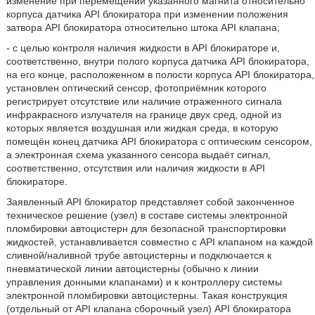
изменение при перемещении указанного магнита относительно
корпуса датчика API блокиратора при изменении положения
затвора API блокиратора относительно штока API клапана;
- c целью контроля наличия жидкости в API блокираторе и,
соответственно, внутри полого корпуса датчика API блокиратора,
на его конце, расположенном в полости корпуса API блокиратора,
установлен оптический сенсор, фотоприёмник которого
регистрирует отсутствие или наличие отраженного сигнала
инфракрасного излучателя на границе двух сред, одной из
которых является воздушная или жидкая среда, в которую
помещён конец датчика API блокиратора с оптическим cенсором,
а электронная схема указанного сенсора выдаёт сигнал,
соответственно, отсутствия или наличия жидкости в API
блокираторе.
Заявленный API блокиратор представляет собой законченное
техническое решение (узел) в составе системы электронной
пломбировки автоцистерн для безопасной транспортировки
жидкостей, устанавливается совместно с API клапаном на каждой
сливной/наливной трубе автоцистерны и подключается к
пневматической линии автоцистерны (обычно к линии
управления донными клапанами) и к контроллеру системы
электронной пломбировки автоцистерны. Такая конструкция
(отдельный от API клапана сборочный узел) API блокиратора