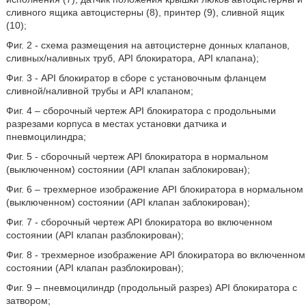
сливного ящика автоцистерны (8), принтер (9), сливной ящик
(10);
Фиг. 2 - схема размещения на автоцистерне донных клапанов,
сливных/наливных труб, API блокиратора, API клапана);
Фиг. 3 - API блокиратор в сборе с установочным фланцем
сливной/наливной трубы и API клапаном;
Фиг. 4 – сборочный чертеж API блокиратора с продольными
разрезами корпуса в местах установки датчика и
пневмоцилиндра;
Фиг. 5 - сборочный чертеж API блокиратора в нормальном
(выключенном) состоянии (API клапан заблокирован);
Фиг. 6 – трехмерное изображение API блокиратора в нормальном
(выключенном) состоянии (API клапан заблокирован);
Фиг. 7 - сборочный чертеж API блокиратора во включенном
состоянии (API клапан разблокирован);
Фиг. 8 - трехмерное изображение API блокиратора во включенном
состоянии (API клапан разблокирован);
Фиг. 9 – пневмоцилиндр (продольный разрез) API блокиратора с
затвором;