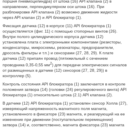
поршня пневмоцилиндра) от штока (16) API клапана (2) в
направлении, перпендикулярном оси штока (16). При
разблокировке API клапана (2) возможно движение жидкости
через API клапан (2) и API блокиратор (1).
Фиксация датчика (12) в корпусе (11) API блокиратора (1)
осуществляется (фиг. 11) с помощью стопорных винтов (26).
Внутри полого цилиндрического корпуса датчика (12)
установлена плата с электронными компонентами (резисторы,
конденсаторы, микросхемы, резонаторы, предохранители,
дроссель фильтры и т.п.) и сенсорами (27, 28, 29). К плате
датчика (12) припаян провод (пятижильный с сечением
2
проводника 0,35-0,55 мм
) для передачи электрических сигналов
от размещенных в датчике (12) сенсоров (27, 28, 29)) в
контроллер (5).
Контроль состояния API блокиратора (1) заключается в контроле
положения затвора (14) (головки (24) регулировочного винта) API
блокиратора (1) относительно штока (2.1) API клапана (2).
В датчике (12) API блокиратора (1) установлен сенсор Холла (27),
измеряющий напряженность магнитного поля магнита,
установленного в фиксаторе (23) магнита, и реагирующий на ее
изменение при движении (поступательном перемещении)
затвора (14) и, соответственно, магнита фиксатора (23) магнита