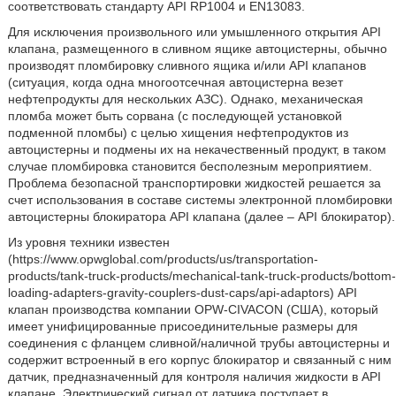
соответствовать стандарту API RP1004 и EN13083.
Для исключения произвольного или умышленного открытия API
клапана, размещенного в сливном ящике автоцистерны, обычно
производят пломбировку сливного ящика и/или API клапанов
(ситуация, когда одна многоотсечная автоцистерна везет
нефтепродукты для нескольких АЗС). Однако, механическая
пломба может быть сорвана (с последующей установкой
подменной пломбы) с целью хищения нефтепродуктов из
автоцистерны и подмены их на некачественный продукт, в таком
случае пломбировка становится бесполезным мероприятием.
Проблема безопасной транспортировки жидкостей решается за
счет использования в составе системы электронной пломбировки
автоцистерны блокиратора API клапана (далее – API блокиратор).
Из уровня техники известен
(https://www.opwglobal.com/products/us/transportation-
products/tank-truck-products/mechanical-tank-truck-products/bottom-
loading-adapters-gravity-couplers-dust-caps/api-adaptors) API
клапан производства компании OPW-CIVACON (США), который
имеет унифицированные присоединительные размеры для
соединения с фланцем сливной/наличной трубы автоцистерны и
содержит встроенный в его корпус блокиратор и связанный с ним
датчик, предназначенный для контроля наличия жидкости в API
клапане. Электрический сигнал от датчика поступает в