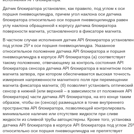
Датчик блокиратора установлен, как правило, под углом к оси
поршня пневмоцилиндра, причем угол наклона оси датчика
блокиратора относительно оси поршня пневмоцилиндра равен
углу наклона обращенной к корпусу датчика блокиратора
поверхности магнита, установленного в фиксаторе магнита.
В частном случае исполнения датчик API блокиратора установлен
под углом 25º к оси поршня пневмоцилиндра. Указанное
относительное положение датчика API блокиратора и поршня
пневмоцилиндра в корпусе API блокиратора (а) соответствует
такому положению, отвечающему за контроль состояния API
блокиратора сенсора датчика API блокиратора в магнитном поле
магнита затвора, при котором обеспечивается высокая точность
измерения напряженности магнитного поля при перемещении
магнита фиксатора магнита; (б) позволяет установить оптический
сенсор в нижней (или верхней – в зависимости от положения API
блокиратора) части датчика API блокиратора, на его конце таким
образом, чтобы он (сенсор) размещался в точке внутреннего
пространства API блокиратора, позволяющей контролировать
минимальное наличие или отсутствие жидкости при сливе
жидкости из сливной трубы автоцистерны. Кроме того, установка
датчика API блокиратора в корпусе API блокиратора под углом 25º
относительно оси поршня пневмоцилиндра не препятствует