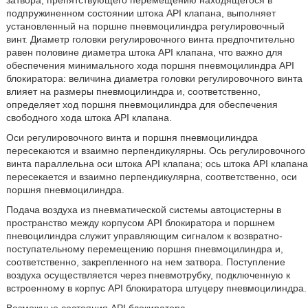
затвора, препятствующего перемещению находящегося в
подпружиненном состоянии штока API клапана, выполняет
установленный на поршне пневмоцилиндра регулировочный
винт. Диаметр головки регулировочного винта предпочтительно
равен половине диаметра штока API клапана, что важно для
обеспечения минимального хода поршня пневмоцилиндра API
блокиратора: величина диаметра головки регулировочного винта
влияет на размеры пневмоцилиндра и, соответственно,
определяет ход поршня пневмоцилиндра для обеспечения
свободного хода штока API клапана.
Оси регулировочного винта и поршня пневмоцилиндра
пересекаются и взаимно перпендикулярны. Ось регулировочного
винта параллельна оси штока API клапана; ось штока API клапана
пересекается и взаимно перпендикулярна, соответственно, оси
поршня пневмоцилиндра.
Подача воздуха из пневматической системы автоцистерны в
пространство между корпусом API блокиратора и поршнем
пневоцилиндра служит управляющим сигналом к возвратно-
поступательному перемещению поршня пневмоцилиндра и,
соответственно, закрепленного на нем затвора. Поступление
воздуха осуществляется через пневмотрубку, подключенную к
встроенному в корпус API блокиратора штуцеру пневмоцилиндра.