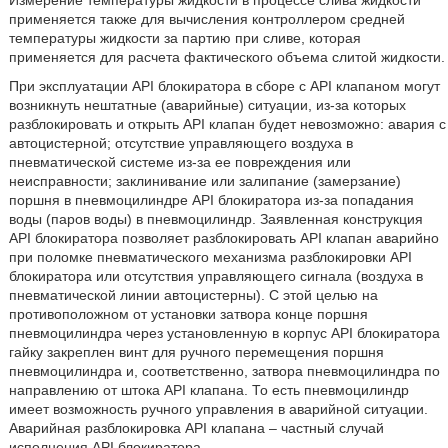
Измерение температуры жидкости в процессе слива жидкости
применяется также для вычисления контроллером средней
температуры жидкости за партию при сливе, которая
применяется для расчета фактического объема слитой жидкости.
При эксплуатации API блокиратора в сборе с API клапаном могут
возникнуть нештатные (аварийные) ситуации, из-за которых
разблокировать и открыть API клапан будет невозможно: авария с
автоцистерной; отсутствие управляющего воздуха в
пневматической системе из-за ее повреждения или
неисправности; заклинивание или залипание (замерзание)
поршня в пневмоцилиндре API блокиратора из-за попадания
воды (паров воды) в пневмоцилиндр. Заявленная конструкция
API блокиратора позволяет разблокировать API клапан аварийно
при поломке пневматического механизма разблокировки API
блокиратора или отсутствия управляющего сигнала (воздуха в
пневматической линии автоцистерны). С этой целью на
противоположном от установки затвора конце поршня
пневмоцилиндра через установленную в корпус API блокиратора
гайку закреплен винт для ручного перемещения поршня
пневмоцилиндра и, соответственно, затвора пневмоцилиндра по
направлению от штока API клапана. То есть пневмоцилиндр
имеет возможность ручного управления в аварийной ситуации.
Аварийная разблокировка API клапана – частный случай
исполнения API блокиратора.