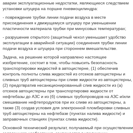
аварии эксплуатационные недостатки, являющиеся следствием
установки штуцера на поршне пневмоцилиндра:
- повреждение трубки линии подачи воздуха в месте
присоединения к движущемуся штуцеру при уменьшении
пластичности материала трубки при минусовых температурах;
- разрушение открытого (защитный чехол уменьшает удобство
эксплуатации в аварийной ситуации) соединения трубки линии
подачи воздуха и штуцера при стороннем вмешательстве.
Задача, на решение которой направлено настоящее
изобретение, состоит в том, чтобы повысить безопасность
транспортировки жидкостей в автоцистерне, (1) обеспечив
контроль полноты слива жидкостей из отсеков автоцистерны и
сливных труб автоцистерны при сливе жидкости из автоцистерны,
(2) предотвратив несанкционированный слив жидкости из (а)
отсеков автоцистерны при транспортировке жидкости от
нефтебазы до АЗС и из (б) сливных трубопроводов на АЗС и/или
смешивание нефтепродуктов при их сливе из автоцистерны, а
также (3) создав условия для электронной пломбировки сливных
труб автоцистерны на нефтебазе (пунктах налива жидкости) и
заправочных станциях (пунктах слива жидкости).
Основной технический результат, получаемый при осуществлении