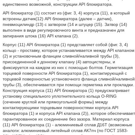
единственно возможной, конструкции API блокиратора.
API блокиратор (1) состоит из (фиг. 3, 4) корпуса (11), в который
встроены датчик(12) API блокиратора (далее – датчик),
пневмоцилиндр (13) с затвором (14 и штуцер (15). Затвор (14)
выполнен в виде регулировочного винта и предназначен для
запирания штока (16) API клапана (2).
Корпус (11) API блокиратора (1) представляет собой (фиг. 3, 4)
кольцо - проставку, которое устанавливается между API клапаном
(2) и установочным фланцем сливной/наливной трубы (3),
присоединенной к донному клапану (4) автоцистерны, и
фиксируется на каждом из них с помощью болтов. Герметизация
торцевой поверхности API блокиратора (1), контактирующей с
торцевой поверхностью установочного фланца сливной/наливной
трубы (3), обеспечивается при помощи герметика или прокладки.
Конструкция корпуса (11) API блокиратора (1) предусматривает
установку специального уплотнительного кольца О-RING
(сечение круглой или прямоугольной формы) между
контактирующими торцевыми поверхностями корпуса API
блокиратора (1) и корпуса API клапана (2)), которое обеспечивает
гарантированное их соединение без зазора. Материал корпуса
(11) API блокиратора (1) - алюминиевый сплав Д16Т (возможные
аналоги: алюминиевый литейный сплав АК7пч (по ГОСТ 1583-