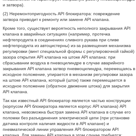
и затвора).
(2) Неремонтопригодность API блокиратора: повреждение
затвора приводит к ремонту или замене API клапана.
Кроме того, существует вероятность неполного закрывания API
клапана в аварийных ситуациях (например, протечка
нефтепродукта в соединениях сливного рукава при сливе
нефтепродукта из автоцистерны) из-за размещения механизма
регулировки (винт специальной формы с регулировочной гайкой)
зазора открытия API клапана на штоке API клапана: при
сбрасывании воздуха в пневоцилиндре в случае аварийного
закрывания API клапана затвор пневмоцилиндра, перемещаясь в
исходное положение, упирается в механизм регулировки зазора
на штоке API клапана, который (шток) также перемещается в
исходное положение (обратное движение штока) для закрытия
API клапана.
Так как известный API блокиратор является частью конструкции
(корпусом API блокиратора является корпус API клапана) API
клапана, невозможна быстрая замена API клапана в случае его
поломки без разъединения электрической цепи (при установке
датчика контроля наличия жидкости в API клапане) и
пневматической линии управления API блокиратором API
клапана. Для замены API клапана в этом случае требуется: