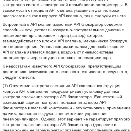
контроллер системы электронной пломбировки автоцистерны. В
зависимости от модели API клапана указанный датчик может
располагаться как в корпусе API клапана, так и снаружи от него.
Встроенный в API клапан известный API блокиратор содержит
способный осуществлять возвратно-поступательное движение
пневмоцилиндр с поршнем, торец (затвор) которого
взаимодействует со штоком API клапана, механически блокируя
его перемещение. Управляющим сигналом для разблокировки
API клапана является подача воздуха от пневмосистемы
автоцистерны через штуцер к поршню пневмоцилиндра.
К недостаткам известного API блокиратора, препятствующим
достижению нижеуказанного основного технического результата,
следует отнести:
(1) Отсутствие контроля состояния API клапана: конструкция
корпуса API клапана не предусматривает установку датчика
контроля положения затвора API блокиратора. Единственный
возможный вариант контроля положения затвора API
блокиратора известной конструкции - это установка и применение
датчика давления воздуха в пневмолинии управления
пневмоцилиндром. Однако, этот вариант не гарантирует прямого
контроля положения затвора API блокиратора (давление в
пневмолинии не гарантирует исправную работу пневмоцилиндра