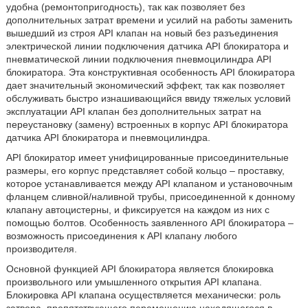
удобна (ремонтопригодность), так как позволяет без
дополнительных затрат времени и усилий на работы заменить
вышедший из строя API клапан на новый без разъединения
электрической линии подключения датчика API блокиратора и
пневматической линии подключения пневмоцилиндра API
блокиратора. Эта конструктивная особенность API блокиратора
дает значительный экономический эффект, так как позволяет
обслуживать быстро изнашивающийся ввиду тяжелых условий
эксплуатации API клапан без дополнительных затрат на
переустановку (замену) встроенных в корпус API блокиратора
датчика API блокиратора и пневмоцилиндра.
API блокиратор имеет унифицированные присоединительные
размеры, его корпус представляет собой кольцо – проставку,
которое устанавливается между API клапаном и установочным
фланцем сливной/наливной трубы, присоединенной к донному
клапану автоцистерны, и фиксируется на каждом из них с
помощью болтов. Особенность заявленного API блокиратора –
возможность присоединения к API клапану любого
производителя.
Основной функцией API блокиратора является блокировка
произвольного или умышленного открытия API клапана.
Блокировка API клапана осуществляется механически: роль