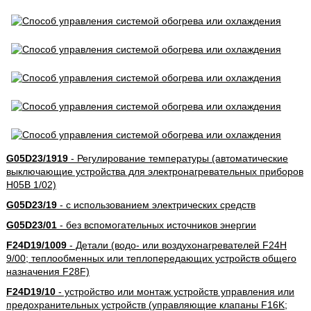
G05D23/1919
- Регулирование температуры (автоматические
выключающие устройства для электронагревательных приборов
H05B 1/02)
G05D23/19
- с использованием электрических средств
G05D23/01
- без вспомогательных источников энергии
F24D19/1009
- Детали (водо- или воздухонагревателей F24H
9/00; теплообменных или теплопередающих устройств общего
назначения F28F)
F24D19/10
- устройство или монтаж устройств управления или
предохранительных устройств (управляющие клапаны F16K;