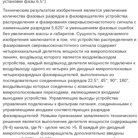
установки фазы 6,5°).
Техническим результатом изобретения является увеличение
количества фазовых разрядов в фазовращателях устройства
распределения и фазирования сверхвысокочастотного сигнала с
наименьшим разрядом 5,625° и уменьшением фазовых ошибок
без увеличения массы и габаритов. Сущность предлагаемого
изобретения заключается в том, что устройство распределения и
фазирования сверхвысокочастотного сигнала содержит
четырехканальный делитель мощности на микрополосковых
линиях, вход/выход которого является входом/выходом
устройства, каждый вход/выход делителя мощности подключен к
входу/выходу одного из четырех pin-диодных микрополосковых
четырехразрядных фазовращателей, выполненных из
последовательно соединенных разрядов 22,5°; 45°; 90°; 180°,
входы/выходы которых соединены с коаксиально-
микрополосковыми переходами, являющимися входами/
выходами устройства. Управляющие выходы устройства
управления подключены к фильтрам питания, соединенными с
управляющими входами соответствующих разрядов
фазовращателей. Новыми признаками заявляемого технического
решения является выполнение делителя мощности содержащим
(N-4) канала, где N - целое число >5. В каждый pin-диодный
микрополосковый фазовращатель дополнительно введены