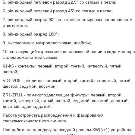
5. pin-диодный петлевой разряд 22,5° со связью в петле;
6. pin-диодный петлевой разряд 45° со связью в петле;
7. pin-диодный разряд 90° на встречно-штыревом направленном
ответвителе;
8. pin-диодный разряд 180°;
9. высокоомные микрополосковые шлейфы;
10. согласующий отрезок микрополосковой линии в виде меандра
с электромагнитной связью;
К1-К6 - контакты: первый, второй, третий, четвертый, пятый,
шестой;
VD1-VD8 - pin-диоды: первый, второй, третий, четвертый, пятый,
шестой, седьмой, восьмой;
ZR1-ZR11 - помехоподавляющие фильтры: первый, второй,
третий, четвертый, пятый, шестой, седьмой, восьмой, девятый,
десятый, одиннадцатый.
Работа устройства распределения и фазирования
сверхвысокочастотного сигнала.
При работе на передачу на входной разъем XW(N+1) устройства