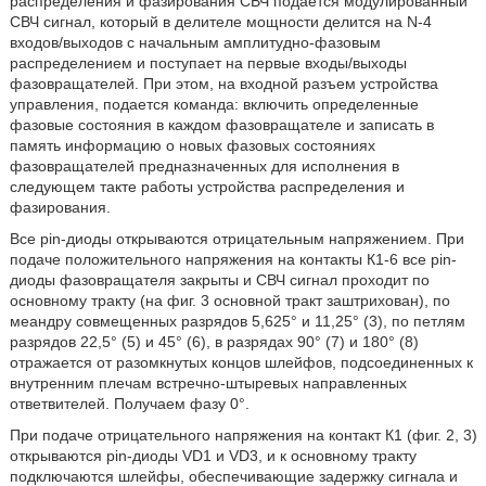
распределения и фазирования СВЧ подается модулированный
СВЧ сигнал, который в делителе мощности делится на N-4
входов/выходов с начальным амплитудно-фазовым
распределением и поступает на первые входы/выходы
фазовращателей. При этом, на входной разъем устройства
управления, подается команда: включить определенные
фазовые состояния в каждом фазовращателе и записать в
память информацию о новых фазовых состояниях
фазовращателей предназначенных для исполнения в
следующем такте работы устройства распределения и
фазирования.
Все pin-диоды открываются отрицательным напряжением. При
подаче положительного напряжения на контакты К1-6 все pin-
диоды фазовращателя закрыты и СВЧ сигнал проходит по
основному тракту (на фиг. 3 основной тракт заштрихован), по
меандру совмещенных разрядов 5,625° и 11,25° (3), по петлям
разрядов 22,5° (5) и 45° (6), в разрядах 90° (7) и 180° (8)
отражается от разомкнутых концов шлейфов, подсоединенных к
внутренним плечам встречно-штыревых направленных
ответвителей. Получаем фазу 0°.
При подаче отрицательного напряжения на контакт К1 (фиг. 2, 3)
открываются pin-диоды VD1 и VD3, и к основному тракту
подключаются шлейфы, обеспечивающие задержку сигнала и