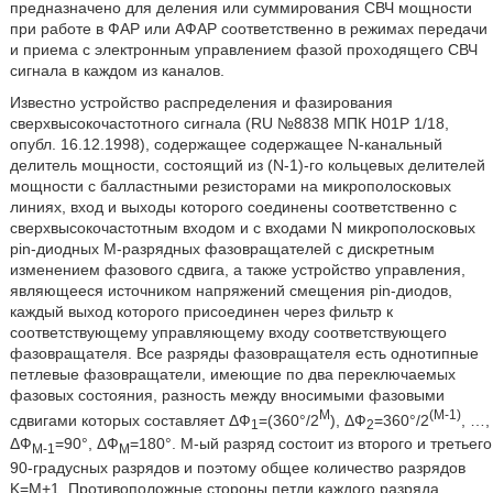
предназначено для деления или суммирования СВЧ мощности
при работе в ФАР или АФАР соответственно в режимах передачи
и приема с электронным управлением фазой проходящего СВЧ
сигнала в каждом из каналов.
Известно устройство распределения и фазирования
сверхвысокочастотного сигнала (RU №8838 МПК Н01Р 1/18,
опубл. 16.12.1998), содержащее содержащее N-канальный
делитель мощности, состоящий из (N-1)-го кольцевых делителей
мощности с балластными резисторами на микрополосковых
линиях, вход и выходы которого соединены соответственно с
сверхвысокочастотным входом и с входами N микрополосковых
pin-диодных М-разрядных фазовращателей с дискретным
изменением фазового сдвига, а также устройство управления,
являющееся источником напряжений смещения pin-диодов,
каждый выход которого присоединен через фильтр к
соответствующему управляющему входу соответствующего
фазовращателя. Все разряды фазовращателя есть однотипные
петлевые фазовращатели, имеющие по два переключаемых
фазовых состояния, разность между вносимыми фазовыми
М
(М-1)
сдвигами которых составляет ΔФ
=(360°/2
), ΔФ
=360°/2
, …,
1
2
ΔФ
=90°, ΔФ
=180°. М-ый разряд состоит из второго и третьего
М-1
М
90-градусных разрядов и поэтому общее количество разрядов
K=М+1. Противоположные стороны петли каждого разряда