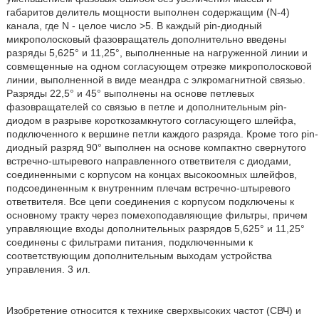
габаритов делитель мощности выполнен содержащим (N-4)
канала, где N - целое число >5. В каждый pin-диодный
микрополосковый фазовращатель дополнительно введены
разряды 5,625° и 11,25°, выполненные на нагруженной линии и
совмещенные на одном согласующем отрезке микрополосковой
линии, выполненной в виде меандра с элкромагнитной связью.
Разряды 22,5° и 45° выполнены на основе петлевых
фазовращателей со связью в петле и дополнительным pin-
диодом в разрыве короткозамкнутого согласующего шлейфа,
подключенного к вершине петли каждого разряда. Кроме того pin-
диодный разряд 90° выполнен на основе компактно свернутого
встречно-штыревого направленного ответвителя с диодами,
соединенными с корпусом на концах высокоомных шлейфов,
подсоединенным к внутренним плечам встречно-штыревого
ответвителя. Все цепи соединения с корпусом подключены к
основному тракту через помехоподавляющие фильтры, причем
управляющие входы дополнительных разрядов 5,625° и 11,25°
соединены с фильтрами питания, подключенными к
соответствующим дополнительным выходам устройства
управления. 3 ил.
Изобретение относится к технике сверхвысоких частот (СВЧ) и