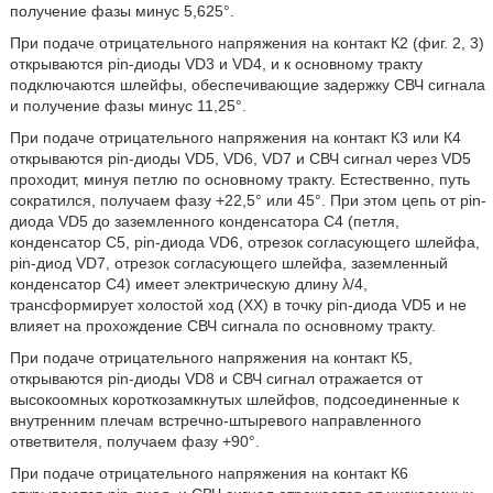
получение фазы минус 5,625°.
При подаче отрицательного напряжения на контакт К2 (фиг. 2, 3)
открываются pin-диоды VD3 и VD4, и к основному тракту
подключаются шлейфы, обеспечивающие задержку СВЧ сигнала
и получение фазы минус 11,25°.
При подаче отрицательного напряжения на контакт К3 или К4
открываются pin-диоды VD5, VD6, VD7 и СВЧ сигнал через VD5
проходит, минуя петлю по основному тракту. Естественно, путь
сократился, получаем фазу +22,5° или 45°. При этом цепь от pin-
диода VD5 до заземленного конденсатора С4 (петля,
конденсатор С5, pin-диода VD6, отрезок согласующего шлейфа,
pin-диод VD7, отрезок согласующего шлейфа, заземленный
конденсатор С4) имеет электрическую длину λ/4,
трансформирует холостой ход (XX) в точку pin-диода VD5 и не
влияет на прохождение СВЧ сигнала по основному тракту.
При подаче отрицательного напряжения на контакт К5,
открываются pin-диоды VD8 и СВЧ сигнал отражается от
высокоомных короткозамкнутых шлейфов, подсоединенные к
внутренним плечам встречно-штыревого направленного
ответвителя, получаем фазу +90°.
При подаче отрицательного напряжения на контакт К6