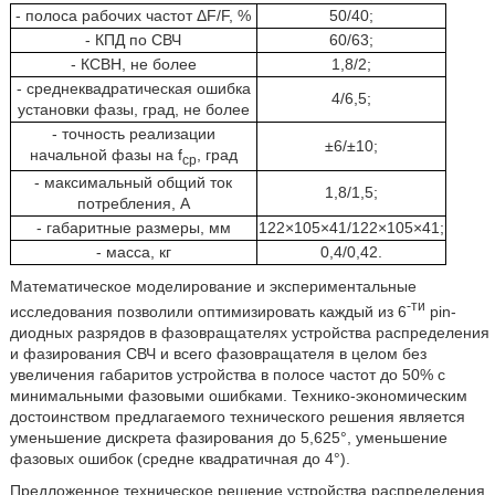
- полоса рабочих частот ΔF/F, %
50/40;
- КПД по СВЧ
60/63;
- КСВН, не более
1,8/2;
- среднеквадратическая ошибка
4/6,5;
установки фазы, град, не более
- точность реализации
±6/±10;
начальной фазы на f
, град
cp
- максимальный общий ток
1,8/1,5;
потребления, А
- габаритные размеры, мм
122×105×41/122×105×41;
- масса, кг
0,4/0,42.
Математическое моделирование и экспериментальные
-ти
исследования позволили оптимизировать каждый из 6
pin-
диодных разрядов в фазовращателях устройства распределения
и фазирования СВЧ и всего фазовращателя в целом без
увеличения габаритов устройства в полосе частот до 50% с
минимальными фазовыми ошибками. Технико-экономическим
достоинством предлагаемого технического решения является
уменьшение дискрета фазирования до 5,625°, уменьшение
фазовых ошибок (средне квадратичная до 4°).
Предложенное техническое решение устройства распределения