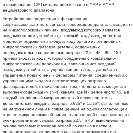
и фазирования СВЧ сигнала реализовано в ФАР и АФАР
дециметрового диапазона.
Устройство распределения и фазирования
сверхвысокочастотного сигнала, содержащее делитель мощности
на микрополосковых линиях, вход/выход которого является
входом/выходом устройства, а каждый вход/выход делителя
мощности подключен к входу/выходу одного из pin-диодных
микрополосковых фазовращателей, содержащих
последовательно соединенные разряды 22,5°; 45°; 90°; 180°,
причем входы/выходы которых соединены с коаксиально-
микрополосковыми переходами, являющимися входами/
выходами устройства, а управляющие выходы устройства
управления подключены к фильтрам питания, соединенными с
управляющими входами соответствующих разрядов
фазовращателей, отличающееся тем, что делитель мощности
выполнен содержащим (N-4) канала, где N - целое число >5, а в
каждый pin-диодный микрополосковый фазовращатель
дополнительно введены разряды 5,625° и 11,25°, выполненные
на нагруженной линии и совмещенные на одном согласующем
отрезке микрополосковой линии, выполненной в виде меандра с
электромагнитной связью, разряды 22,5° и 45° выполнены на
основе петлевых фазовращателей со связью в петле и
дополнительным pin-диодом в разрыве короткозамкнутого