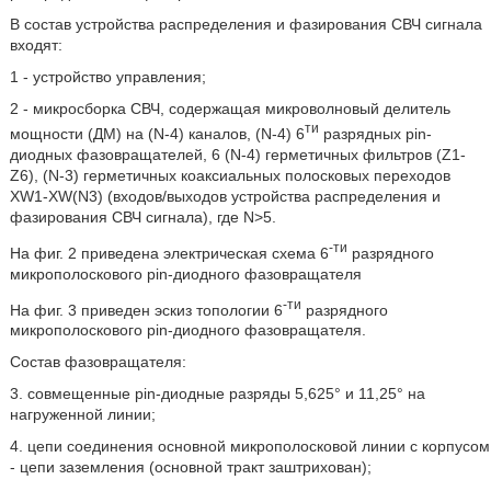
В состав устройства распределения и фазирования СВЧ сигнала
входят:
1 - устройство управления;
2 - микросборка СВЧ, содержащая микроволновый делитель
ти
мощности (ДМ) на (N-4) каналов, (N-4) 6
разрядных pin-
диодных фазовращателей, 6 (N-4) герметичных фильтров (Z1-
Z6), (N-3) герметичных коаксиальных полосковых переходов
XW1-XW(N3) (входов/выходов устройства распределения и
фазирования СВЧ сигнала), где N>5.
-ти
На фиг. 2 приведена электрическая схема 6
разрядного
микрополоскового pin-диодного фазовращателя
-ти
На фиг. 3 приведен эскиз топологии 6
разрядного
микрополоскового pin-диодного фазовращателя.
Состав фазовращателя:
3. совмещенные pin-диодные разряды 5,625° и 11,25° на
нагруженной линии;
4. цепи соединения основной микрополосковой линии с корпусом
- цепи заземления (основной тракт заштрихован);