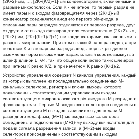
(2K+2)-ым, …, [2K+(K/2)+1]-ым конденсаторами, включенными в
разрыве микрополоски. Если K - нечетное, то первый разряд не
имеет пары и с входом фазовращателя через (2K+1)-ый
конденсатор соединяется анод его первого pin-диода, а
описанные пары разрядов отделяются от первого разряда, друг
от друга и от выхода фазовращателя соответственно (2K+2)-ым,
(2K+3)-им, (2K+[(K+1)/2]+1)-ым конденсаторами, включенными в
разрывы микрополоски. При этом в каждой паре разрядов, а при
нечетном K и в непарном разряде аноды первых pin-диодов
заземлены через высокомный параллельный короткозамкнутый
шлейф длиной L=λ/4, так что общее количество таких шлейфов
при четном K равно K/2, а при нечетном K равно (K+1)/2.
Устройство управления содержит N каналов управления, каждый
из которых выполнен из последовательно соединенных М-
канальных селектора, регистра и ключа, выходы которого
подключены к соответствующим управляющим входам
соответствующего микрополоскового pin-диодного М-разрядного
фазовращателя. Первые М входов всех селекторов соединены с
соответствующими М выходов вычислителя для подачи М-
разрядного кода фазы, (М+1)-ые входы всех селекторов
объединены и подключены к (М+1)-му выходу вычислителя для
подачи сигнала разрешения записи, а (М+2)-ые входы
селекторов присоединены к соответствующим выходам