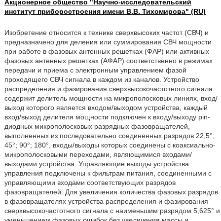
Акционерное общество "Научно-исследовательский
институт приборостроения имени В.В. Тихомирова" (RU)
Изобретение относится к технике сверхвысоких частот (СВЧ) и
предназначено для деления или суммирования СВЧ мощности
при работе в фазовых антенных решетках (ФАР) или активных
фазовых антенных решетках (АФАР) соответственно в режимах
передачи и приема с электронным управлением фазой
проходящего СВЧ сигнала в каждом из каналов. Устройство
распределения и фазирования сверхвысокочастотного сигнала
содержит делитель мощности на микрополосковых линиях, вход/
выход которого является входом/выходом устройства, каждый
вход/выход делителя мощности подключен к входу/выходу pin-
диодных микрополосковых разрядных фазовращателей,
выполненных из последовательно соединенных разрядов 22,5°;
45°; 90°; 180°, входы/выходы которых соединены с коаксиально-
микрополосковыми переходами, являющимися входами/
выходами устройства. Управляющие выходы устройства
управления подключены к фильтрам питания, соединенными с
управляющими входами соответствующих разрядов
фазовращателей. Для увеличения количества фазовых разрядов
в фазовращателях устройства распределения и фазирования
сверхвысокочастотного сигнала с наименьшим разрядом 5,625° и
уменьшением фазовых ошибок без увеличения массы и