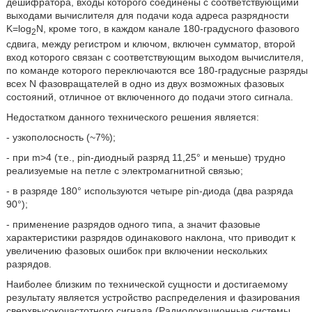
дешифратора, входы которого соединены с соответствующими
выходами вычислителя для подачи кода адреса разрядности
K=log
N, кроме того, в каждом канале 180-градусного фазового
2
сдвига, между регистром и ключом, включен сумматор, второй
вход которого связан с соответствующим выходом вычислителя,
по команде которого переключаются все 180-градусные разряды
всех N фазовращателей в одно из двух возможных фазовых
состояний, отличное от включенного до подачи этого сигнала.
Недостатком данного технического решения является:
- узкополосность (~7%);
- при m>4 (т.е., pin-диодный разряд 11,25° и меньше) трудно
реализуемые на петле с электромагнитной связью;
- в разряде 180° используются четыре pin-диода (два разряда
90°);
- применение разрядов одного типа, а значит фазовые
характеристики разрядов одинакового наклона, что приводит к
увеличению фазовых ошибок при включении нескольких
разрядов.
Наиболее близким по технической сущности и достигаемому
результату является устройство распределения и фазирования
сверхвысокочастотного сигнала (Радиолокационные системы