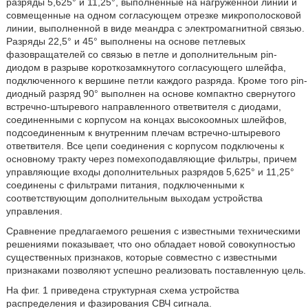
разряды 5,625° и 11,25°, выполненные на нагруженной линии и
совмещенные на одном согласующем отрезке микрополосковой
линии, выполненной в виде меандра с электромагнитной связью.
Разряды 22,5° и 45° выполнены на основе петлевых
фазовращателей со связью в петле и дополнительным pin-
диодом в разрыве короткозамкнутого согласующего шлейфа,
подключенного к вершине петли каждого разряда. Кроме того pin-
диодный разряд 90° выполнен на основе компактно свернутого
встречно-штыревого направленного ответвителя с диодами,
соединенными с корпусом на концах высокоомных шлейфов,
подсоединенным к внутренним плечам встречно-штыревого
ответвителя. Все цепи соединения с корпусом подключены к
основному тракту через помехоподавляющие фильтры, причем
управляющие входы дополнительных разрядов 5,625° и 11,25°
соединены с фильтрами питания, подключенными к
соответствующим дополнительным выходам устройства
управления.
Сравнение предлагаемого решения с известными техническими
решениями показывает, что оно обладает новой совокупностью
существенных признаков, которые совместно с известными
признаками позволяют успешно реализовать поставленную цель.
На фиг. 1 приведена структурная схема устройства
распределения и фазирования СВЧ сигнала.