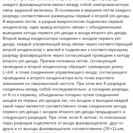
каждого фазовращателя имеют между собой электромагнитную
связь заданной величины. В основании и вершине петли каждого
разряда соответственно размещены первый и второй pin-диоды.
В вершине петли, в разрыв микрополоски подключен первый
конденсатор, один вывод которого связан с объединенными
выводами катода первого pin-диода и анода второго pin-диода.
Второй вывод конденсатора соединен с анодом первого pin-
диода, каждый управляющий вход связан через соответствующий
второй конденсатор с землей и подключен к соответствующему
разряду фазовращателя через согласующий проводник к катоду
второго pin-диода. Причем половина петли, согласующий
проводник и второй конденсатор образуют суммарную длину
L=λ/4, а точка соединения управляющего входа, согласующего
проводника и второго конденсатора есть точка короткого
замыкания по сверхвысокой частоте. При этом все K разрядов
соединены между собой последовательно, а соседние разряды,
от K-го к первому, объединены попарно путем соединения
анодов их первых pin-диодов так, что входом и выходом каждой
такой пары являются соответственно точки соединения катода
первого pin-диода с анодом второго pin-диода предыдущего и
следующего разрядов. При этом, если K четное, то описанные
пары разрядов отделяются от входа фазовращателя, друг от
друга и от выхода фазовращателя соответственно (2K+1)-ым,