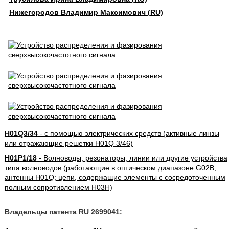
Нижегородов Владимир Максимович (RU)
H01Q3/34
- с помощью электрических средств (активные линзы
или отражающие решетки H01Q 3/46)
H01P1/18
- Волноводы; резонаторы, линии или другие устройства
типа волноводов (работающие в оптическом диапазоне G02B;
антенны H01Q; цепи, содержащие элементы с сосредоточенным
полным сопротивлением H03H)
Владельцы патента RU 2699041: