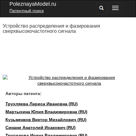
PoleznayaModel.ru
Патентный поиск
Устройство распределения и фазирования
сверхвысокочастотного сигнала
Авторы патента:
Трухляева Лариса Ивановна (RU)
Мартыхина Юлия Владимировна (RU)
Кузьменков Виктор Михайлович (RU)
Синани Анатолий Исакович (RU)
Трусилова Ирина Владимировна (RU)