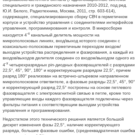
специального и гражданского назначения 2010-2012, под ред.
Ю.И. Белого, Радиотехника, Москва, 2011, стр. 603-614),
содержащее, специализированную сборку СВЧ в герметичном
корпусе и устройство управления с соединителями интерфейсов
управления, программирования и контроля. В микросборке
-х
находится 4
канальный делитель мощности на
микрополосковых линиях, вход/выход которого соединен с
коаксиально-полосковым герметичным переходом входом/
выходом устройства распределения и фазирования, а каждый из
входов/выходов делителя соединен со входом/выходом одного из
-х
4
четырехразрядных pin-диодных фазовращателей с разрядами
22,5°, 45°, 90°, 180° и корректирующим разрядом 22,5°, причем
разряд 180° реализован на встречно-штыревом направленном
микрополосковом ответвителе, а фазовые разряды 22,5°, 45°, 90°
и корректирующий разряд 22,5° построены на основе петлевого
фазовращателя с электромагнитной связью в петле, кроме того
управляющие входы каждого фазовращателя подключены через
фильтры питания к соответствующим выходам устройства
управления и программирования.
Недостатком этого технического решения является большой
дискрет изменения фазы 22,5°, наличие корректирующего
разряда, большие фазовые ошибки, (среднеквадратичная ошибка