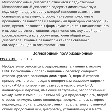
Микрополосковый диплексер относится к радиотехнике.
Микрополосковый диплексер содержит диэлектрическую
подложку, на одну сторону которой нанесено заземляемое
основание, а на вторую сторону нанесены полосковые
проводники резонаторов и П-образный проводник согласующей
цепи, причем резонаторы формируют фильтры низкочастотного
и высокочастотного каналов, один конец согласующей цепи
короткозамкнут, а ко второму подключен общий вход
диплексера, входные резонаторы каналов связаны с
согласующей цепью электромагнитно.
Волноводный поляризационный
селектор
// 2691673
Изобретение относится к радиотехнике, а именно к технике
СВЧ. Волноводный поляризационный селектор содержит
отрезок круглого волновода диаметром D, первый отрезок
прямоугольного волновода с поперечным размером широких
стенок A>D и поперечным размером узких стенок B<D,
волноводный переход, имеющий N ступеней, расположенный
между ними и имеющий с ними общую продольную ось, второй
отрезок прямоугольного волновода, продольная ось которого
перпендикулярна, а широкие стенки параллельны упомянутой
общей продольной оси, диафрагму, установленную в месте