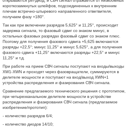
открываются pin-диод, и СВЧ сигнал отражается от низкоомных
короткозамкнутых шлейфов, подсоединенных к внутренним
плечам встречно-штыревого направленного ответвителя,
получаем фазу +180°.
Так как при включении разрядов 5,625° и 11,25°, происходит
задержка сигнала, то фазовый сдвиг со знаком минус, в
остальных фазовых разрядах фазовый сдвиг со знаком плюс.
Поэтому для получения фазового сдвига +5,625 включаются
разряды +22,5°; минус 11,25° и минус 5,625°, а для получения
фазового сдвига +11,25° включаются разряды +22,5° и минус
11,25° и т.д.
При работе на прием СВЧ сигналы поступают на входы/выходы
XW1-XWN и проходят через фазовращатели, суммируются в
делителе мощности и поступают на вход/выход XWN+1
устройства распределения и фазирования СВЧ сигнала.
Сравнение предлагаемого технического решения с прототипом,
при четырехканальном делителе мощности в устройстве
распределения и фазирования СВЧ сигнала (предлагаемое
изобретение/прототип):
- количество разрядов 6/4;
- количество диодов 14/10;