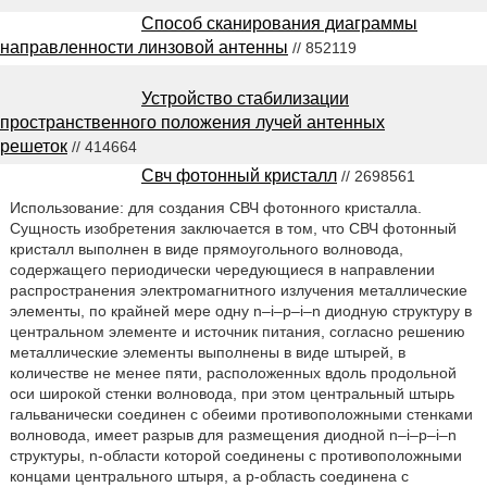
Способ сканирования диаграммы
направленности линзовой антенны
// 852119
Устройство стабилизации
пространственного положения лучей антенных
решеток
// 414664
Свч фотонный кристалл
// 2698561
Использование: для создания СВЧ фотонного кристалла.
Сущность изобретения заключается в том, что СВЧ фотонный
кристалл выполнен в виде прямоугольного волновода,
содержащего периодически чередующиеся в направлении
распространения электромагнитного излучения металлические
элементы, по крайней мере одну n–i–p–i–n диодную структуру в
центральном элементе и источник питания, согласно решению
металлические элементы выполнены в виде штырей, в
количестве не менее пяти, расположенных вдоль продольной
оси широкой стенки волновода, при этом центральный штырь
гальванически соединен с обеими противоположными стенками
волновода, имеет разрыв для размещения диодной n–i–p–i–n
структуры, n-области которой соединены с противоположными
концами центрального штыря, а p-область соединена с