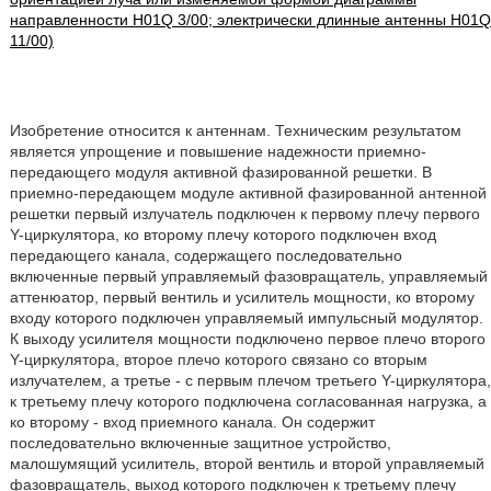
направленности H01Q 3/00; электрически длинные антенны H01Q
11/00)
Изобретение относится к антеннам. Техническим результатом
является упрощение и повышение надежности приемно-
передающего модуля активной фазированной решетки. В
приемно-передающем модуле активной фазированной антенной
решетки первый излучатель подключен к первому плечу первого
Y-циркулятора, ко второму плечу которого подключен вход
передающего канала, содержащего последовательно
включенные первый управляемый фазовращатель, управляемый
аттенюатор, первый вентиль и усилитель мощности, ко второму
входу которого подключен управляемый импульсный модулятор.
К выходу усилителя мощности подключено первое плечо второго
Y-циркулятора, второе плечо которого связано со вторым
излучателем, а третье - с первым плечом третьего Y-циркулятора,
к третьему плечу которого подключена согласованная нагрузка, а
ко второму - вход приемного канала. Он содержит
последовательно включенные защитное устройство,
малошумящий усилитель, второй вентиль и второй управляемый
фазовращатель, выход которого подключен к третьему плечу