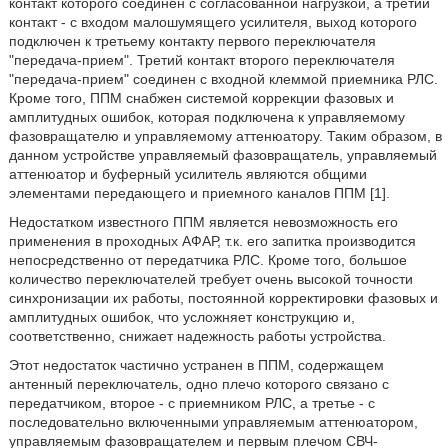
контакт которого соединен с согласованной нагрузкой, а третий
контакт - с входом малошумящего усилителя, выход которого
подключен к третьему контакту первого переключателя
"передача-прием". Третий контакт второго переключателя
"передача-прием" соединен с входной клеммой приемника РЛС.
Кроме того, ППМ снабжен системой коррекции фазовых и
амплитудных ошибок, которая подключена к управляемому
фазовращателю и управляемому аттенюатору. Таким образом, в
данном устройстве управляемый фазовращатель, управляемый
аттенюатор и буферный усилитель являются общими
элементами передающего и приемного каналов ППМ [1].
Недостатком известного ППМ является невозможность его
применения в проходных АФАР, т.к. его запитка производится
непосредственно от передатчика РЛС. Кроме того, большое
количество переключателей требует очень высокой точности
синхронизации их работы, постоянной корректировки фазовых и
амплитудных ошибок, что усложняет конструкцию и,
соответственно, снижает надежность работы устройства.
Этот недостаток частично устранен в ППМ, содержащем
антенный переключатель, одно плечо которого связано с
передатчиком, второе - с приемником РЛС, а третье - с
последовательно включенными управляемым аттенюатором,
управляемым фазовращателем и первым плечом СВЧ-