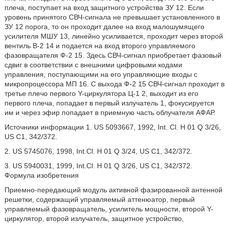
плеча, поступает на вход защитного устройства ЗУ 12. Если
уровень принятого СВЧ-сигнала не превышает установленного в
ЗУ 12 порога, то он проходит далее на вход малошумящего
усилителя МШУ 13, линейно усиливается, проходит через второй
вентиль В-2 14 и подается на вход второго управляемого
фазовращателя Ф-2 15. Здесь СВЧ-сигнал приобретает фазовый
сдвиг в соответствии с внешними цифровыми кодами
управления, поступающими на его управляющие входы с
микропроцессора МП 16. С выхода Ф-2 15 СВЧ-сигнал проходит в
третье плечо первого Y-циркулятора Ц-1 2, выходит из его
первого плеча, попадает в первый излучатель 1, фокусируется
им и через эфир попадает в приемную часть облучателя АФАР.
Источники информации 1. US 5093667, 1992, Int. Cl. H 01 Q 3/26,
US C1, 342/372.
2. US 5745076, 1998, Int.Cl. H 01 Q 3/24, US C1, 342/372.
3. US 5940031, 1999, Int.Cl. H 01 Q 3/26, US C1, 342/372.
Формула изобретения
Приемно-передающий модуль активной фазированной антенной
решетки, содержащий управляемый аттенюатор, первый
управляемый фазовращатель, усилитель мощности, второй Y-
циркулятор, второй излучатель, защитное устройство,