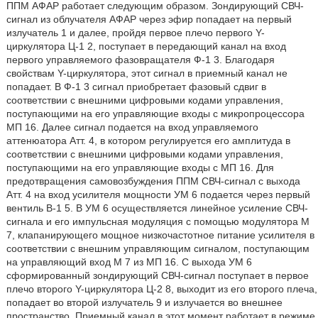
ППМ АФАР работает следующим образом. Зондирующий СВЧ-
сигнал из облучателя АФАР через эфир попадает на первый
излучатель 1 и далее, пройдя первое плечо первого Y-
циркулятора Ц-1 2, поступает в передающий канал на вход
первого управляемого фазовращателя Ф-1 3. Благодаря
свойствам Y-циркулятора, этот сигнал в приемный канал не
попадает. В Ф-1 3 сигнал приобретает фазовый сдвиг в
соответствии с внешними цифровыми кодами управления,
поступающими на его управляющие входы с микропроцессора
МП 16. Далее сигнал подается на вход управляемого
аттенюатора Атт. 4, в котором регулируется его амплитуда в
соответствии с внешними цифровыми кодами управления,
поступающими на его управляющие входы с МП 16. Для
предотвращения самовозбуждения ППМ СВЧ-сигнал с выхода
Атт. 4 на вход усилителя мощности УМ 6 подается через первый
вентиль В-1 5. В УМ 6 осуществляется линейное усиление СВЧ-
сигнала и его импульсная модуляция с помощью модулятора М
7, клапанирующего мощное низкочастотное питание усилителя в
соответствии с внешним управляющим сигналом, поступающим
на управляющий вход М 7 из МП 16. С выхода УМ 6
сформированный зондирующий СВЧ-сигнал поступает в первое
плечо второго Y-циркулятора Ц-2 8, выходит из его второго плеча,
попадает во второй излучатель 9 и излучается во внешнее
пространство. Приемный канал в этот момент работает в режиме