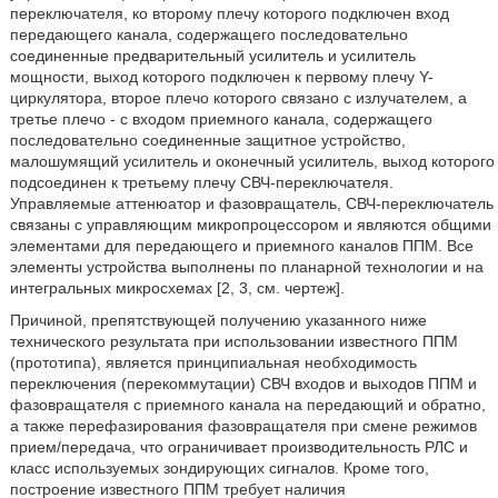
переключателя, ко второму плечу которого подключен вход
передающего канала, содержащего последовательно
соединенные предварительный усилитель и усилитель
мощности, выход которого подключен к первому плечу Y-
циркулятора, второе плечо которого связано с излучателем, а
третье плечо - с входом приемного канала, содержащего
последовательно соединенные защитное устройство,
малошумящий усилитель и оконечный усилитель, выход которого
подсоединен к третьему плечу СВЧ-переключателя.
Управляемые аттенюатор и фазовращатель, СВЧ-переключатель
связаны с управляющим микропроцессором и являются общими
элементами для передающего и приемного каналов ППМ. Все
элементы устройства выполнены по планарной технологии и на
интегральных микросхемах [2, 3, см. чертеж].
Причиной, препятствующей получению указанного ниже
технического результата при использовании известного ППМ
(прототипа), является принципиальная необходимость
переключения (перекоммутации) СВЧ входов и выходов ППМ и
фазовращателя с приемного канала на передающий и обратно,
а также перефазирования фазовращателя при смене режимов
прием/передача, что ограничивает производительность РЛС и
класс используемых зондирующих сигналов. Кроме того,
построение известного ППМ требует наличия