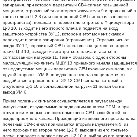
запирания, при котором паразитный СВЧ-сигнал повышенной
мощности, отразившийся от второго излучателя 9 и прошедший в
третье плечо Ц-2 8 (или посторонний СВЧ-сигнал из внешнего
пространства), попадает в первое плечо третьего Y-циркулятора
Ц-3 10, выходит из его второго плеча и подается на вход
защитного устройства ЗУ 12, которое в этот момент скачком
переходит в режим запирания (ограничения). Отразившись от
входа ЗУ 12, паразитный СВЧ-сигнал возвращается во второе
плечо Ц-3 10, выходит из его третьего плеча и гасится в
согласованной нагрузке 11. Таким образом, с одной стороны
малошумящий усилитель МШУ 13 приемного канала защищается
от недопустимо мощных паразитных СВЧ входных сигналов, а с
другой стороны - УМ 6 передающего канала защищается от
воздействия отраженного от ЗУ 12 СВЧ-сигнала, который в
отсутствие Ц-3 10 и согласованной нагрузки 11 попал бы на
выход УМ 6.
Прием полезных сигналов осуществляется в паузах между
импульсами, излучаемыми передающим каналом ППМ, и при
отсутствии мощных внешних помеховых СВЧ-воздействий на
входе приемного канала. Приходящий из внешнего пространства
полезный СВЧ-сигнал принимается вторым излучателем 9, из
него проходит во второе плечо Ц-2 8, выходит из его третьего
плеча, попадает в первое плечо Ц-3 10 и, выйдя из его второго