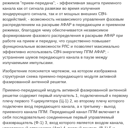
режимов "прием-передача"; - эффективная защита приемного
канала как от сигнала развязки во время излучения
зондирующего сигнала, так и от мощных внешних СВЧ-
воздействий; - возможность независимого управления фазовым
распределением на раскрыве АФАР в передающем и приемном
режимах, благодаря чему обеспечивается независимое
формирование фазового распределения в раскрыве АФАР при
работе на прием и передачу, что существенно повышает
функциональные возможности РЛС и позволяет максимально
эффективно использовать СВЧ-энергетику ППМ АФАР; -
устранение шумов передающего канала в паузе между
излучаемыми импульсами.
Изобретение поясняется чертежом, на котором изображена
структурная схема приемно-передающего модуля активной
фазированной антенной решетки.
Приемно-передающий модуль активной фазированной антенной
решетки содержит первый излучатель 1, подключенный к первому
плечу первого Y-циркулятора (Ц-1) 2, ко второму плечу которого
подключен вход передающего канала, а к третьему - выход
приемного канала ППМ. Передающий канал ППМ включает в
себя последовательно соединенные первый управляемый
фазовращатель (Ф-1) 3, вход которого является входом канала,