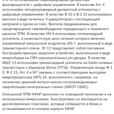
фазовращатели с цифровым управлением. В качестве Атт. 4
использован четырехразрядный дискретный аттенюатор с
цифровым управлением. В качестве В-15 и В-2 14 использованы
вентили в виде печатных Y-циркуляторов с поглощающей
нагрузкой в одном из плеч. Вентили предназначены для
предотвращения самовозбуждения передающего и приемного
каналов ППМ. В качестве УМ 6 использован пятикаскадный
усилитель, в низкочастотную цепь питания которого включен
управляемый импульсный модулятор (М) 7, выполненный в виде
транзисторного ключа. ЗУ 12 представляет собой пассивное
быстродействующее защитное устройство, выполненное в виде
микросборки на СВЧ ограничительных pin-диодах. В качестве
МШУ 13 использован трехкаскадный усилитель на GaAs полевых
транзисторах с барьером Шотки (ПТШ). Управляющие входы Ф-1
3, Ф-2 15, Атт. 4 и М7 связаны с соответствующими выходами
микропроцессора (МП) 16, выполненного, например, на
логических кремний-металл-окисел-полупроводниковых
сверхбольших интегральных схемах (КМОП СБИС).
Описанный ППМ АФАР выполнен по планарной технологии и на
интегральных микросхемах. Конструктивно он монтируется на
диэлектрических пластинах, которые собираются в блоки и
устанавливаются в силовом корпусе АФАР.