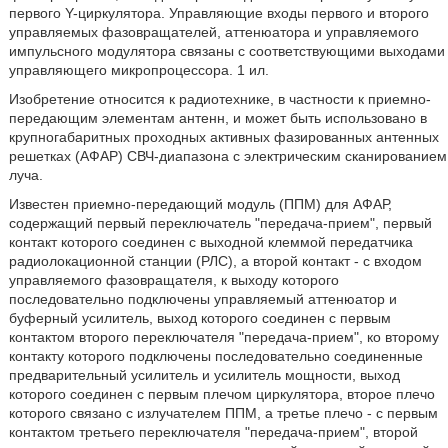
первого Y-циркулятора. Управляющие входы первого и второго
управляемых фазовращателей, аттенюатора и управляемого
импульсного модулятора связаны с соответствующими выходами
управляющего микропроцессора. 1 ил.
Изобретение относится к радиотехнике, в частности к приемно-
передающим элементам антенн, и может быть использовано в
крупногабаритных проходных активных фазированных антенных
решетках (АФАР) СВЧ-диапазона с электрическим сканированием
луча.
Известен приемно-передающий модуль (ППМ) для АФАР,
содержащий первый переключатель "передача-прием", первый
контакт которого соединен с выходной клеммой передатчика
радиолокационной станции (РЛС), а второй контакт - с входом
управляемого фазовращателя, к выходу которого
последовательно подключены управляемый аттенюатор и
буферный усилитель, выход которого соединен с первым
контактом второго переключателя "передача-прием", ко второму
контакту которого подключены последовательно соединенные
предварительный усилитель и усилитель мощности, выход
которого соединен с первым плечом циркулятора, второе плечо
которого связано с излучателем ППМ, а третье плечо - с первым
контактом третьего переключателя "передача-прием", второй