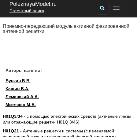
PoleznayaModel.ru
Патентный поиск
Приемно-передающий модуль активной фазированной
антенной решетки
Авторы патента:
Бункин Б.В.
Кашин В.А.
Леманский А.А.
Митяшев М.Б.
H01Q3/34
- с помощью электрических средств (активные линзы
или отражающие решетки H01Q 3/46)
H01Q21
- Антенные решетки и системы (с изменяемой
ориентацией луча или изменяемой формой диаграммы