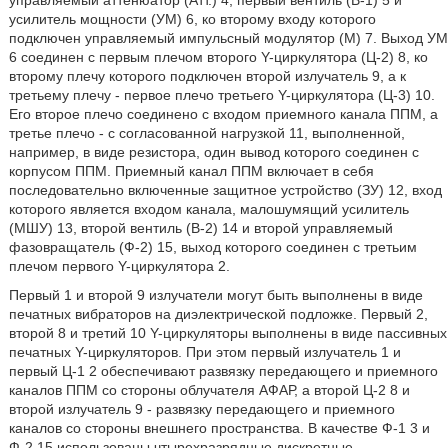
управляемый аттенюатор (Атт.) 4, первый вентиль (В-1) 5 и
усилитель мощности (УМ) 6, ко второму входу которого
подключен управляемый импульсный модулятор (М) 7. Выход УМ
6 соединен с первым плечом второго Y-циркулятора (Ц-2) 8, ко
второму плечу которого подключен второй излучатель 9, а к
третьему плечу - первое плечо третьего Y-циркулятора (Ц-3) 10.
Его второе плечо соединено с входом приемного канала ППМ, а
третье плечо - с согласованной нагрузкой 11, выполненной,
например, в виде резистора, один вывод которого соединен с
корпусом ППМ. Приемный канал ППМ включает в себя
последовательно включенные защитное устройство (ЗУ) 12, вход
которого является входом канала, малошумящий усилитель
(МШУ) 13, второй вентиль (В-2) 14 и второй управляемый
фазовращатель (Ф-2) 15, выход которого соединен с третьим
плечом первого Y-циркулятора 2.
Первый 1 и второй 9 излучатели могут быть выполнены в виде
печатных вибраторов на диэлектрической подложке. Первый 2,
второй 8 и третий 10 Y-циркуляторы выполнены в виде пассивных
печатных Y-циркуляторов. При этом первый излучатель 1 и
первый Ц-1 2 обеспечивают развязку передающего и приемного
каналов ППМ со стороны облучателя АФАР, а второй Ц-2 8 и
второй излучатель 9 - развязку передающего и приемного
каналов со стороны внешнего пространства. В качестве Ф-1 3 и
Ф-2 15 использованы чтырехразрядные дискретные