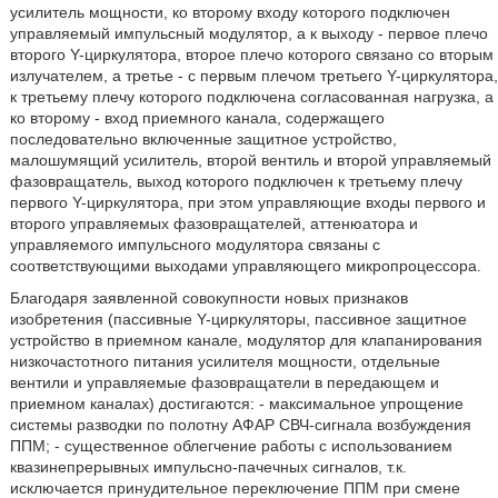
усилитель мощности, ко второму входу которого подключен
управляемый импульсный модулятор, а к выходу - первое плечо
второго Y-циркулятора, второе плечо которого связано со вторым
излучателем, а третье - с первым плечом третьего Y-циркулятора,
к третьему плечу которого подключена согласованная нагрузка, а
ко второму - вход приемного канала, содержащего
последовательно включенные защитное устройство,
малошумящий усилитель, второй вентиль и второй управляемый
фазовращатель, выход которого подключен к третьему плечу
первого Y-циркулятора, при этом управляющие входы первого и
второго управляемых фазовращателей, аттенюатора и
управляемого импульсного модулятора связаны с
соответствующими выходами управляющего микропроцессора.
Благодаря заявленной совокупности новых признаков
изобретения (пассивные Y-циркуляторы, пассивное защитное
устройство в приемном канале, модулятор для клапанирования
низкочастотного питания усилителя мощности, отдельные
вентили и управляемые фазовращатели в передающем и
приемном каналах) достигаются: - максимальное упрощение
системы разводки по полотну АФАР СВЧ-сигнала возбуждения
ППМ; - существенное облегчение работы с использованием
квазинепрерывных импульсно-пачечных сигналов, т.к.
исключается принудительное переключение ППМ при смене