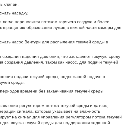
ь клапан.
ржать насадку.
а легче переносится потоком горячего воздуха и более
едотвращению образования лужиц в нижней части камеры для
ржать насос Вентури для распыления текучей среды в
я создания падения давления, что заставляет текучую среду
ля создания давления, таком как насос, для подачи текучей
ещения подачи текучей среды, подлежащей подаче в
кучей среды.
 периодов времени без заканчивания текучей среды,
авления регулятором потока текучей среды и датчик,
нерации сигнала, который указывает на влажность
ирует на сигнал для управления регулятором потока текучей
ия для впуска текучей среды для поддержания заданной