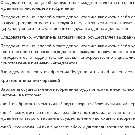
Следовательно, пищевой продукт превосходного качества по срав
мультипечи настоящего изобретения.
Предпочтительно, способ может дополнительно включать в себя о
воздуха, регулировку потока текучей среды в зависимости от изм
циркулирующего потока горячего воздуха в заданном диапазоне.
Следовательно, мультипечь автоматически осуществляет выбранны
Предпочтительно, способ может дополнительно включать в себя 
приготовления пищевых ингредиентов, вызывая циркуляцию потока
ингредиентов, и подачу текучей среды непосредственно в циркули
приготовления пищевых ингредиентов.
Эти и другие аспекты изобретения будут понятны и объяснены со
Краткое описание чертежей
Варианты осуществления изобретения будут описаны ниже только 
чертежи, на которых
фиг.1 изображает схематичный вид в разрезе сбоку мультипечи п
фиг.2 - схематичный вид в разрезе сбоку резервуара, регулятора п
мультипечи второго варианта осуществления настоящего изобрете
фиг.3 - схематичный вид в разрезе сбоку мультипечи третьего ва