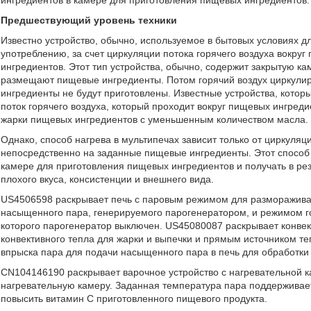
ингредиентов в камере для приготовления пищевых ингредиентов.
Предшествующий уровень техники
Известно устройство, обычно, используемое в бытовых условиях 
употреблению, за счет циркуляции потока горячего воздуха вокру
ингредиентов. Этот тип устройства, обычно, содержит закрытую к
размещают пищевые ингредиенты. Потом горячий воздух циркулиру
ингредиенты не будут приготовлены. Известные устройства, котор
поток горячего воздуха, который проходит вокруг пищевых ингред
жарки пищевых ингредиентов с уменьшенным количеством масла. Т
Однако, способ нагрева в мультипечах зависит только от циркуляци
непосредственно на заданные пищевые ингредиенты. Этот способ 
камере для приготовления пищевых ингредиентов и получать в ре
плохого вкуса, консистенции и внешнего вида.
US4506598 раскрывает печь с паровым режимом для размораживан
насыщенного пара, генерируемого парогенератором, и режимом го
которого парогенератор выключен. US45080087 раскрывает конвек
конвективного тепла для жарки и выпечки и прямым источником те
впрыска пара для подачи насыщенного пара в печь для обработки
CN104146190 раскрывает варочное устройство с нагревательной к
нагревательную камеру. Заданная температура пара поддерживает
повысить витамин C приготовленного пищевого продукта.