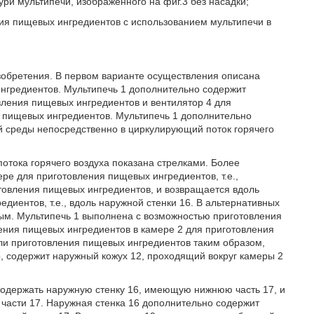
ури мультипечи, изображенного на фиг.3 без насадки;
ния пищевых ингредиентов с использованием мультипечи в
зобретения. В первом варианте осуществления описана
нгредиентов. Мультипечь 1 дополнительно содержит
овления пищевых ингредиентов и вентилятор 4 для
я пищевых ингредиентов. Мультипечь 1 дополнительно
ей среды непосредственно в циркулирующий поток горячего
отока горячего воздуха показана стрелками. Более
мере для приготовления пищевых ингредиентов, т.е.,
отовления пищевых ингредиентов, и возвращается вдоль
иентов, т.е., вдоль наружной стенки 16. В альтернативных
ым. Мультипечь 1 выполнена с возможностью приготовления
ния пищевых ингредиентов в камере 2 для приготовления
ли приготовления пищевых ингредиентов таким образом,
р, содержит наружный кожух 12, проходящий вокруг камеры 2
содержать наружную стенку 16, имеющую нижнюю часть 17, и
й части 17. Наружная стенка 16 дополнительно содержит