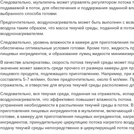
Следовательно, мультипечь может управлять регулятором потока т
подаваемой в поток, для обеспечения и поддержания заданной в
выбранного способа готовки.
Предпочтительно, воздухонагреватель может быть выполнен с воз
воздуха таким образом, что масса текучей среды, поданной в пото
воздухонагревателем.
Следовательно, уровень влажности в камере для приготовления п
обеспечены оптимальные условия готовки. Кроме того, жидкость 
пищевых ингредиентов, и образование лужиц жидкости минимизир
В качестве альтернативы, скорость потока текучей среды может п
значение может зависеть среди прочего от размера камеры для пр
пищевого продукта, подлежащего приготовлению. Например, при ве
составлять 5-7 мл/мин, более предпочтительно, около 6 мл/мин. 
отражатель, и отверстие для впуска текучей среды расположено д
Следовательно, вся текучая среда, поданная на отражатель, испар
воздухонагревателя, что эффективно повышает влажность потока. 
устранения необходимости в распылении текучей среды в поток. В
приготовления пищевых ингредиентов в мультипечи, включающий
готовке, в камеру для приготовления пищевых ингредиентов, нагр
ингредиентов, принудительную циркуляцию потока нагретого возд
подачу текучей среды непосредственно в циркулирующий поток гор