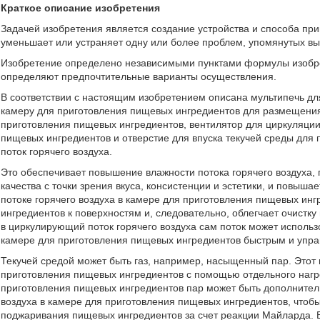
Краткое описание изобретения
Задачей изобретения является создание устройства и способа при
уменьшает или устраняет одну или более проблем, упомянутых в
Изобретение определено независимыми пунктами формулы изобр
определяют предпочтительные варианты осуществления.
В соответствии с настоящим изобретением описана мультипечь д
камеру для приготовления пищевых ингредиентов для размещения
приготовления пищевых ингредиентов, вентилятор для циркуляции 
пищевых ингредиентов и отверстие для впуска текучей среды для
поток горячего воздуха.
Это обеспечивает повышение влажности потока горячего воздуха, 
качества с точки зрения вкуса, консистенции и эстетики, и повыша
потоке горячего воздуха в камере для приготовления пищевых и
ингредиентов к поверхностям и, следовательно, облегчает очистку
в циркулирующий поток горячего воздуха сам поток может использ
камере для приготовления пищевых ингредиентов быстрым и упр
Текучей средой может быть газ, например, насыщенный пар. Этот
приготовления пищевых ингредиентов с помощью отдельного нагре
приготовления пищевых ингредиентов пар может быть дополнитель
воздуха в камере для приготовления пищевых ингредиентов, чтобы 
поджаривания пищевых ингредиентов за счет реакции Майларда. В