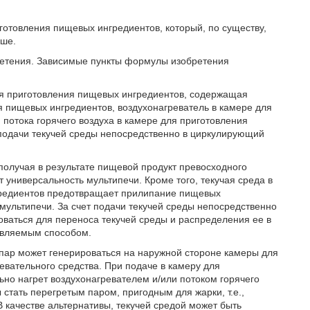
готовления пищевых ингредиентов, который, по существу,
ыше.
етения. Зависимые пункты формулы изобретения
ля приготовления пищевых ингредиентов, содержащая
 пищевых ингредиентов, воздухонагреватель в камере для
потока горячего воздуха в камере для приготовления
 подачи текучей среды непосредственно в циркулирующий
получая в результате пищевой продукт превосходного
ет универсальность мультипечи. Кроме того, текучая среда в
нгредиентов предотвращает прилипание пищевых
 мультипечи. За счет подачи текучей среды непосредственно
оваться для переноса текучей среды и распределения ее в
авляемым способом.
 пар может генерироваться на наружной стороне камеры для
вательного средства. При подаче в камеру для
но нагрет воздухонагревателем и/или потоком горячего
стать перегретым паром, пригодным для жарки, т.е.,
 качестве альтернативы, текучей средой может быть