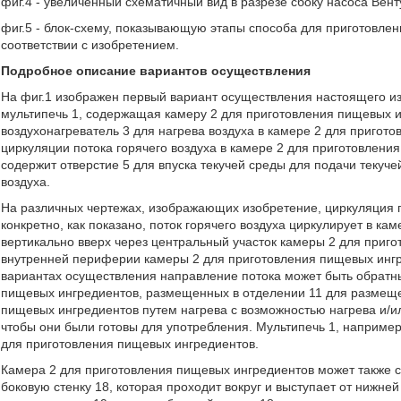
фиг.4 - увеличенный схематичный вид в разрезе сбоку насоса Вент
фиг.5 - блок-схему, показывающую этапы способа для приготовле
соответствии с изобретением.
Подробное описание вариантов осуществления
На фиг.1 изображен первый вариант осуществления настоящего и
мультипечь 1, содержащая камеру 2 для приготовления пищевых и
воздухонагреватель 3 для нагрева воздуха в камере 2 для пригот
циркуляции потока горячего воздуха в камере 2 для приготовлени
содержит отверстие 5 для впуска текучей среды для подачи текуч
воздуха.
На различных чертежах, изображающих изобретение, циркуляция п
конкретно, как показано, поток горячего воздуха циркулирует в ка
вертикально вверх через центральный участок камеры 2 для приг
внутренней периферии камеры 2 для приготовления пищевых ингред
вариантах осуществления направление потока может быть обратн
пищевых ингредиентов, размещенных в отделении 11 для размеще
пищевых ингредиентов путем нагрева с возможностью нагрева и/и
чтобы они были готовы для употребления. Мультипечь 1, наприме
для приготовления пищевых ингредиентов.
Камера 2 для приготовления пищевых ингредиентов может также 
боковую стенку 18, которая проходит вокруг и выступает от нижне