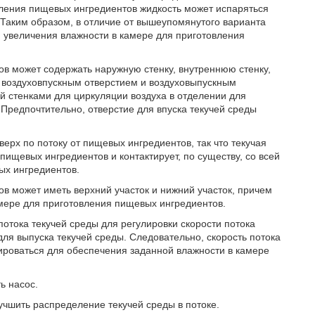
овления пищевых ингредиентов жидкость может испаряться
. Таким образом, в отличие от вышеупомянутого варианта
я увеличения влажности в камере для приготовления
в может содержать наружную стенку, внутреннюю стенку,
воздуховпускным отверстием и воздуховыпускным
й стенками для циркуляции воздуха в отделении для
редпочтительно, отверстие для впуска текучей среды
верх по потоку от пищевых ингредиентов, так что текучая
пищевых ингредиентов и контактирует, по существу, со всей
х ингредиентов.
в может иметь верхний участок и нижний участок, причем
амере для приготовления пищевых ингредиентов.
отока текучей среды для регулировки скорости потока
 для выпуска текучей среды. Следовательно, скорость потока
лироваться для обеспечения заданной влажности в камере
ь насос.
учшить распределение текучей среды в потоке.