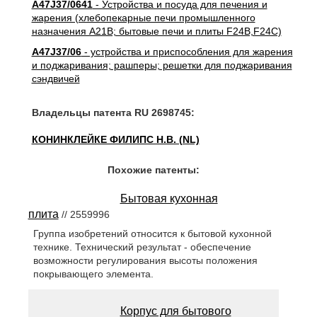
A47J37/0641
- Устройства и посуда для печения и
жарения (хлебопекарные печи промышленного
назначения A21B; бытовые печи и плиты F24B,F24C)
A47J37/06
- устройства и приспособления для жарения
и поджаривания; рашперы; решетки для поджаривания
сэндвичей
Владельцы патента RU 2698745:
КОНИНКЛЕЙКЕ ФИЛИПС Н.В. (NL)
Похожие патенты:
Бытовая кухонная
плита
// 2559996
Группа изобретений относится к бытовой кухонной
технике. Технический результат - обеспечение
возможности регулирования высоты положения
покрывающего элемента.
Корпус для бытового