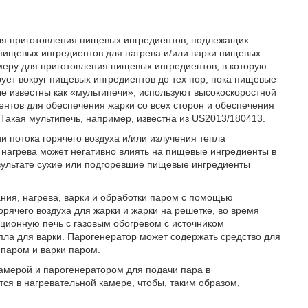
для приготовления пищевых ингредиентов, подлежащих
г пищевых ингредиентов для нагрева и/или варки пищевых
амеру для приготовления пищевых ингредиентов, в которую
ет вокруг пищевых ингредиентов до тех пор, пока пищевые
ые известны как «мультипечи», используют высокоскоростной
иентов для обеспечения жарки со всех сторон и обеспечения
акая мультипечь, например, известна из US2013/180413.
и потока горячего воздуха и/или излучения тепла
нагрева может негативно влиять на пищевые ингредиенты в
зультате сухие или подгоревшие пищевые ингредиенты
ия, нагрева, варки и обработки паром с помощью
рячего воздуха для жарки и жарки на решетке, во время
ционную печь с газовым обогревом с источником
пла для варки. Парогенератор может содержать средство для
 паром и варки паром.
амерой и парогенератором для подачи пара в
ся в нагревательной камере, чтобы, таким образом,