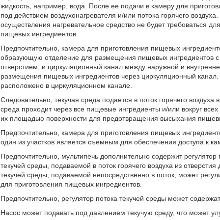
жидкость, например, вода. После ее подачи в камеру для пригот
под действием воздухонагревателя и/или потока горячего воздуха
осуществления нагревательное средство не будет требоваться дл
пищевых ингредиентов.
Предпочтительно, камера для приготовления пищевых ингредиенто
образующую отделение для размещения пищевых ингредиентов с 
отверстием, и циркуляционный канал между наружной и внутренне
размещения пищевых ингредиентов через циркуляционный канал. П
расположено в циркуляционном канале.
Следовательно, текучая среда подается в поток горячего воздуха в
среда проходит через все пищевые ингредиенты и/или вокруг всех 
их площадью поверхности для предотвращения высыхания пищевы
Предпочтительно, камера для приготовления пищевых ингредиенто
один из участков является съемным для обеспечения доступа к к
Предпочтительно, мультипечь дополнительно содержит регулятор п
текучей среды, подаваемой в поток горячего воздуха из отверстия
текучей среды, подаваемой непосредственно в поток, может регу
для приготовления пищевых ингредиентов.
Предпочтительно, регулятор потока текучей среды может содержат
Насос может подавать под давлением текучую среду, что может ул