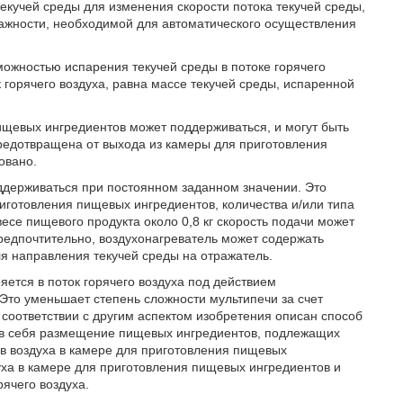
екучей среды для изменения скорости потока текучей среды,
лажности, необходимой для автоматического осуществления
можностью испарения текучей среды в потоке горячего
к горячего воздуха, равна массе текучей среды, испаренной
ищевых ингредиентов может поддерживаться, и могут быть
предотвращена от выхода из камеры для приготовления
овано.
оддерживаться при постоянном заданном значении. Это
иготовления пищевых ингредиентов, количества и/или типа
се пищевого продукта около 0,8 кг скорость подачи может
Предпочтительно, воздухонагреватель может содержать
ля направления текучей среды на отражатель.
яется в поток горячего воздуха под действием
Это уменьшает степень сложности мультипечи за счет
 соответствии с другим аспектом изобретения описан способ
 в себя размещение пищевых ингредиентов, подлежащих
ев воздуха в камере для приготовления пищевых
уха в камере для приготовления пищевых ингредиентов и
ячего воздуха.