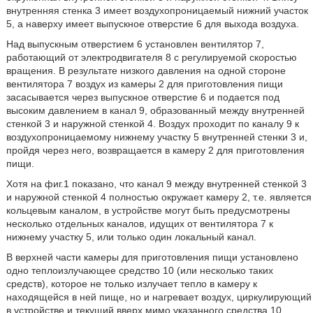
внутренняя стенка 3 имеет воздухопроницаемый нижний участок
5, а наверху имеет выпускное отверстие 6 для выхода воздуха.
Над выпускным отверстием 6 установлен вентилятор 7,
работающий от электродвигателя 8 с регулируемой скоростью
вращения. В результате низкого давления на одной стороне
вентилятора 7 воздух из камеры 2 для приготовления пищи
засасывается через выпускное отверстие 6 и подается под
высоким давлением в канал 9, образованный между внутренней
стенкой 3 и наружной стенкой 4. Воздух проходит по каналу 9 к
воздухопроницаемому нижнему участку 5 внутренней стенки 3 и,
пройдя через него, возвращается в камеру 2 для приготовления
пищи.
Хотя на фиг.1 показано, что канал 9 между внутренней стенкой 3
и наружной стенкой 4 полностью окружает камеру 2, т.е. является
кольцевым каналом, в устройстве могут быть предусмотрены
несколько отдельных каналов, идущих от вентилятора 7 к
нижнему участку 5, или только один локальный канал.
В верхней части камеры для приготовления пищи установлено
одно теплоизлучающее средство 10 (или несколько таких
средств), которое не только излучает тепло в камеру к
находящейся в ней пище, но и нагревает воздух, циркулирующий
в устройстве и текущий вверх мимо указанного средства 10.