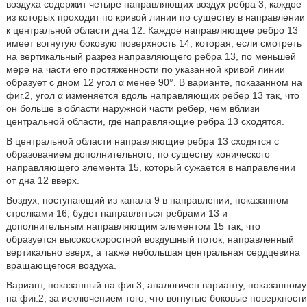
воздуха содержит четыре направляющих воздух ребра 3, каждое
из которых проходит по кривой линии по существу в направлении
к центральной области дна 12. Каждое направляющее ребро 13
имеет вогнутую боковую поверхность 14, которая, если смотреть
на вертикальный разрез направляющего ребра 13, по меньшей
мере на части его протяженности по указанной кривой линии
образует с дном 12 угол α менее 90°. В варианте, показанном на
фиг.2, угол α изменяется вдоль направляющих ребер 13 так, что
он больше в области наружной части ребер, чем вблизи
центральной области, где направляющие ребра 13 сходятся.
В центральной области направляющие ребра 13 сходятся с
образованием дополнительного, по существу конического
направляющего элемента 15, который сужается в направлении
от дна 12 вверх.
Воздух, поступающий из канала 9 в направлении, показанном
стрелками 16, будет направляться ребрами 13 и
дополнительным направляющим элементом 15 так, что
образуется высокоскоростной воздушный поток, направленный
вертикально вверх, а также небольшая центральная сердцевина
вращающегося воздуха.
Вариант, показанный на фиг.3, аналогичен варианту, показанному
на фиг.2, за исключением того, что вогнутые боковые поверхности