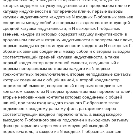
которых содержит катушку индуктивности в продольном плече и
катушку индуктивности в поперечном плече, первые выводы
катушек индуктивности каждого из N входных Г-образных звеньев
соединены между собой и с первым выводом соответствующей
средней катушки индуктивности, и N выходных Г-образных
звеньев, каждое из которых содержит катушку индуктивности в
продольном плече и катушку индуктивности в поперечном плече,
первые выводы катушек индуктивности каждого из N выходных Г-
образных звеньев соединены между собой и с вторым выводом
соответствующей средней катушки индуктивности, а также
первый конденсатор переменной емкости, соединенный с
первым неподвижным контактом каждого из N первых
трехконтактных переключателей, вторые неподвижные контакты
которых соединены с общей шиной, и второй конденсатор
переменной емкости, соединенный с первым неподвижным
контактом каждого из N вторых трехконтактных переключателей,
вторые неподвижные контакты которых соединены с общей
шиной, при этом вход каждого входного Г-образного звена
подключен к входному разъему фильтра гармоник через
соответствующий входной переключатель, а выход каждого
выходного Г-образного звена подключен к выходному разъему
фильтра гармоник через соответствующий выходной
переключатель, в каждое из N входных Г-образных звеньев