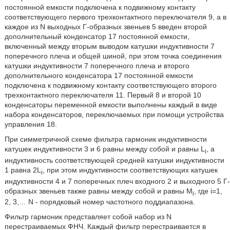
постоянной емкости подключена к подвижному контакту
соответствующего первого трехконтактного переключателя 9, а в
каждое из N выходных Г-образных звеньев 5 введен второй
дополнительный конденсатор 17 постоянной емкости,
включенный между вторым выводом катушки индуктивности 7
поперечного плеча и общей шиной, при этом точка соединения
катушки индуктивности 7 поперечного плеча и второго
дополнительного конденсатора 17 постоянной емкости
подключена к подвижному контакту соответствующего второго
трехконтактного переключателя 11. Первый 8 и второй 10
конденсаторы переменной емкости выполнены каждый в виде
набора конденсаторов, переключаемых при помощи устройства
управления 18.
При симметричной схеме фильтра гармоник индуктивности
катушек индуктивности 3 и 6 равны между собой и равны L
, а
i
индуктивность соответствующей средней катушки индуктивности
1 равна 2L
, при этом индуктивности соответствующих катушек
i
индуктивности 4 и 7 поперечных плеч входного 2 и выходного 5 Г-
образных звеньев также равны между собой и равны M
, где i=1,
i
2, 3,… N - порядковый номер частотного поддиапазона.
Фильтр гармоник представляет собой набор из N
перестраиваемых ФНЧ. Каждый фильтр перестраивается в