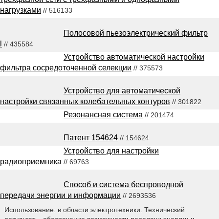
нагрузками
// 516133
Полосовой пьезоэлектрический фильтр
l
// 435584
Устройство автоматической настройки
фильтра сосредоточенной селекции
// 375573
Устройство для автоматической
настройки связанных колебательных контуров
// 301822
Резонансная система
// 201474
Патент 154624
// 154624
Устройство для настройки
радиоприемника
// 69763
Способ и система беспроводной
передачи энергии и информации
// 2693536
Использование: в области электротехники. Технический