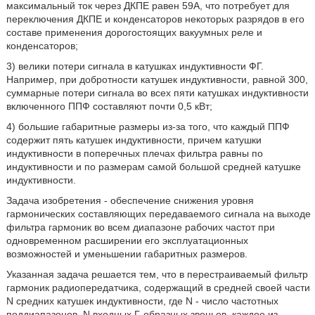
максимальный ток через ДКПЕ равен 59А, что потребует для
переключения ДКПЕ и конденсаторов некоторых разрядов в его
составе применения дорогостоящих вакуумных реле и
конденсаторов;
3) велики потери сигнала в катушках индуктивности ФГ.
Например, при добротности катушек индуктивности, равной 300,
суммарные потери сигнала во всех пяти катушках индуктивности
включенного ППФ составляют почти 0,5 кВт;
4) большие габаритные размеры из-за того, что каждый ППФ
содержит пять катушек индуктивности, причем катушки
индуктивности в поперечных плечах фильтра равны по
индуктивности и по размерам самой большой средней катушке
индуктивности.
Задача изобретения - обеспечение снижения уровня
гармонических составляющих передаваемого сигнала на выходе
фильтра гармоник во всем диапазоне рабочих частот при
одновременном расширении его эксплуатационных
возможностей и уменьшении габаритных размеров.
Указанная задача решается тем, что в перестраиваемый фильтр
гармоник радиопередатчика, содержащий в средней своей части
N средних катушек индуктивности, где N - число частотных
поддиапазонов, N входных Г-образных звеньев, каждое из