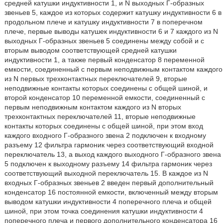
средней катушки индуктивности 1, и N выходных Г-образных
звеньев 5, каждое из которых содержит катушку индуктивности 6 в
продольном плече и катушку индуктивности 7 в поперечном
плече, первые выводы катушек индуктивности 6 и 7 каждого из N
выходных Г-образных звеньев 5 соединены между собой и с
вторым выводом соответствующей средней катушки
индуктивности 1, а также первый конденсатор 8 переменной
емкости, соединенный с первым неподвижным контактом каждого
из N первых трехконтактных переключателей 9, вторые
неподвижные контакты которых соединены с общей шиной, и
второй конденсатор 10 переменной емкости, соединенный с
первым неподвижным контактом каждого из N вторых
трехконтактных переключателей 11, вторые неподвижные
контакты которых соединены с общей шиной, при этом вход
каждого входного Г-образного звена 2 подключен к входному
разъему 12 фильтра гармоник через соответствующий входной
переключатель 13, а выход каждого выходного Г-образного звена
5 подключен к выходному разъему 14 фильтра гармоник через
соответствующий выходной переключатель 15. В каждое из N
входных Г-образных звеньев 2 введен первый дополнительный
конденсатор 16 постоянной емкости, включенный между вторым
выводом катушки индуктивности 4 поперечного плеча и общей
шиной, при этом точка соединения катушки индуктивности 4
поперечного плеча и первого дополнительного конденсатора 16