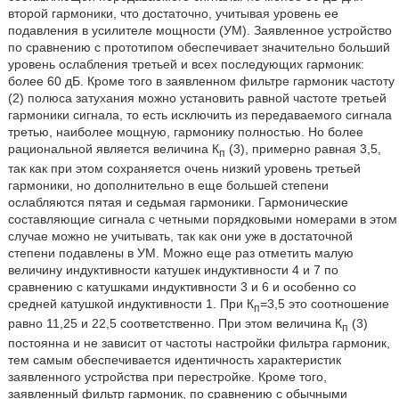
второй гармоники, что достаточно, учитывая уровень ее
подавления в усилителе мощности (УМ). Заявленное устройство
по сравнению с прототипом обеспечивает значительно больший
уровень ослабления третьей и всех последующих гармоник:
более 60 дБ. Кроме того в заявленном фильтре гармоник частоту
(2) полюса затухания можно установить равной частоте третьей
гармоники сигнала, то есть исключить из передаваемого сигнала
третью, наиболее мощную, гармонику полностью. Но более
рациональной является величина К
(3), примерно равная 3,5,
п
так как при этом сохраняется очень низкий уровень третьей
гармоники, но дополнительно в еще большей степени
ослабляются пятая и седьмая гармоники. Гармонические
составляющие сигнала с четными порядковыми номерами в этом
случае можно не учитывать, так как они уже в достаточной
степени подавлены в УМ. Можно еще раз отметить малую
величину индуктивности катушек индуктивности 4 и 7 по
сравнению с катушками индуктивности 3 и 6 и особенно со
средней катушкой индуктивности 1. При К
=3,5 это соотношение
п
равно 11,25 и 22,5 соответственно. При этом величина К
(3)
п
постоянна и не зависит от частоты настройки фильтра гармоник,
тем самым обеспечивается идентичность характеристик
заявленного устройства при перестройке. Кроме того,
заявленный фильтр гармоник, по сравнению с обычными