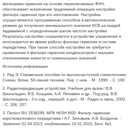
фильтрами гармоник на основе переключаемых ФНЧ,
обеспечивает исключение трудоемкой операции настройки
фильтра гармоник при его изготовлении. Настройка
осуществляется программным способом в автоматическом
режиме до получения минимального значения КСВ на каждой
задаваемой с определенным шагом частоте настройки.
Результаты настройки сохраняются в устройстве управления и
используются во время работы фильтра гармоник в составе
передатчика. При таком способе настройки не требуется
применение в фильтре гармоник конденсаторов с малыми
отклонениями емкости от номинальных значений.
Источники информации:
1. Ред Э. Справочное пособие по высокочастотной схемотехнике:
Схемы, блоки, 50-омная техника: Пер. с нем. - М.: 1990. - С. 100.
2. Радиопередающие устройства: Учебник для вузов / В.В.
Шахгильдян, В.Б. Козырев, А.А. Ляховкин и др.; Под ред. В.В.
Шахгильдяна.- 3-е изд., перераб. и доп.- М.: Радио и связь, 2003.
- С. 206, 207.
3. Патент RU 2538299, МПК Н03Н 9/00. Фильтр гармоник
коротковолнового передатчика / А.Г. Зиновьев, А.В. Богданов. -
Заявлено 01.04.2013; опубликовано 10.01.2015, Бюл. №1.