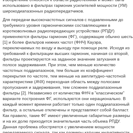
использовано в фильтрах гармоник усилителей мощности (УМ)
широкодиапазонных радиопередатчиков.
Для передачи высокочастотных сигналов с подавленными до
требуемого уровня гармоническими составляющими в
коротковолновых радиопередающих устройствах (РПДУ)
применяются фильтры гармоник (ФГ), содержащие обычно шесть
[1] и более фильтров нижних частот (ФНЧ) Кауэра,
переключаемых по входу и выходу при помощи реле. Исходя из
требований к фильтрации высших гармоник, начиная со второй,
фильтры проектируются на заданное значение затухания в
полосе задерживания. При этом, чем меньше количество
частотных поддиапазонов, тем больше их коэффициент
перекрытия по частоте, тем меньше на амплитудно-частотной
характеристике (АЧХ) переходная область между полосами
пропускания и задерживания, тем сложнее поддиапазонные
фильтры [2]. Независимо от количества ФНЧ в "классическом"
варианте построения ФГ, используются они нерационально. В
каждый момент времени работает только один поддиапазонный
фильтр, а остальные отключены и представляют собой балласт.
Как правило, такие ФГ имеют увеличенные габаритные размеры
и на их долю приходится значительная часть объема РПДУ.
Данная проблема обостряется с увеличением мощности
передаваемого сигнала, так как размеры катушек индуктивности