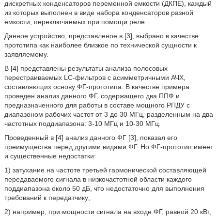
дискретных конденсаторов переменной емкости (ДКПЕ), каждый
из которых выполнен в виде набора конденсаторов разной
емкости, переключаемых при помощи реле.
Данное устройство, представленое в [3], выбрано в качестве
прототипа как наиболее близкое по технической сущности к
заявляемому.
В [4] представлены результаты анализа полосовых
перестраиваемых LC-фильтров с асимметричными АЧХ,
составляющих основу ФГ-прототипа. В качестве примера
проведен анализ данного ФГ, содержащего два ППФ и
предназначенного для работы в составе мощного РПДУ с
диапазоном рабочих частот от 3 до 30 МГц, разделенным на два
частотных поддиапазона: 3-10 МГц и 10-30 МГц.
Проведенный в [4] анализ данного ФГ [3], показал его
преимущества перед другими видами ФГ. Но ФГ-прототип имеет
и существенные недостатки:
1) затухание на частоте третьей гармонической составляющей
передаваемого сигнала в низкочастотной области каждого
поддиапазона около 50 дБ, что недостаточно для выполнения
требований к передатчику;
2) например, при мощности сигнала на входе ФГ, равной 20 кВт,