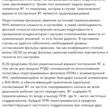
тоже увеличиваются. Кроме того возникает задача защиты
элементов ФГ от перегрева, которая в случае "классического"
варианта построения ФГ является трудноразрешимой.
Недостатками фильтров гармоник на основе переключаемых
ФНЧ являются сложность в настройке, а также необходимость
высокой точности изготовления катушек индуктивности и
применения конденсаторов с малыми отклонениями емкости от
номинальных значений, то есть более дорогих. В противном
случае не удается обеспечить необходимый уровень
согласования фильтра гармоник, так как коэффициент стоячей
волны (КСВ) на входе фильтра гармоник наиболее чувствителен к
точности его настройки.
В [3] предложен более рациональный вариант построения ФГ, в
том числе для мощных РПДУ, основанный на использовании
полосовых перестраиваемых фильтров (ППФ) с асимметричной
АЧХ, приближающейся по форме благодаря сильной асимметрии
к АЧХ ФНЧ, и обеспечивающий практически идеальное
согласование ФГ на частоте передаваемого сигнала во всем
диапазоне рабочих частот передатчика. ФГ содержит N
переключаемых по входу и выходу ППФ, где N - число частотных
поддиапазонов. Каждый ППФ перестраивается в пределах
соответствующего частотного поддиапазона при помощи двух