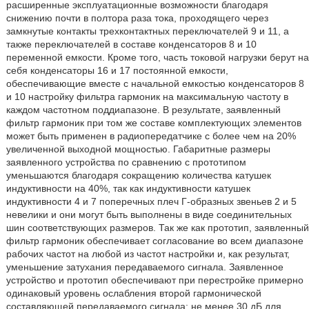
расширенные эксплуатационные возможности благодаря
снижению почти в полтора раза тока, проходящего через
замкнутые контакты трехконтактных переключателей 9 и 11, а
также переключателей в составе конденсаторов 8 и 10
переменной емкости. Кроме того, часть токовой нагрузки берут на
себя конденсаторы 16 и 17 постоянной емкости,
обеспечивающие вместе с начальной емкостью конденсаторов 8
и 10 настройку фильтра гармоник на максимальную частоту в
каждом частотном поддиапазоне. В результате, заявленный
фильтр гармоник при том же составе комплектующих элементов
может быть применен в радиопередатчике с более чем на 20%
увеличенной выходной мощностью. Габаритные размеры
заявленного устройства по сравнению с прототипом
уменьшаются благодаря сокращению количества катушек
индуктивности на 40%, так как индуктивности катушек
индуктивности 4 и 7 поперечных плеч Г-образных звеньев 2 и 5
невелики и они могут быть выполнены в виде соединительных
шин соответствующих размеров. Так же как прототип, заявленный
фильтр гармоник обеспечивает согласование во всем диапазоне
рабочих частот на любой из частот настройки и, как результат,
уменьшение затухания передаваемого сигнала. Заявленное
устройство и прототип обеспечивают при перестройке примерно
одинаковый уровень ослабления второй гармонической
составляющей передаваемого сигнала: не менее 30 дБ для