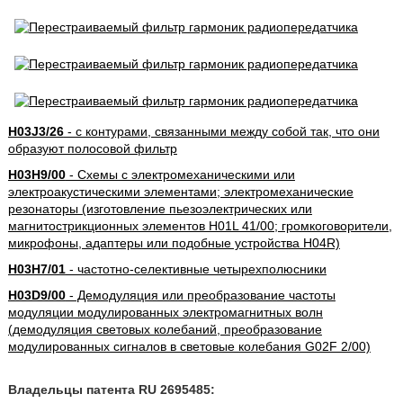
H03J3/26
- с контурами, связанными между собой так, что они
образуют полосовой фильтр
H03H9/00
- Схемы с электромеханическими или
электроакустическими элементами; электромеханические
резонаторы (изготовление пьезоэлектрических или
магнитострикционных элементов H01L 41/00; громкоговорители,
микрофоны, адаптеры или подобные устройства H04R)
H03H7/01
- частотно-селективные четырехполюсники
H03D9/00
- Демодуляция или преобразование частоты
модуляции модулированных электромагнитных волн
(демодуляция световых колебаний, преобразование
модулированных сигналов в световые колебания G02F 2/00)
Владельцы патента RU 2695485: