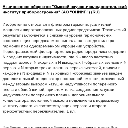
Акционерное общество "Омский научно-исследовательский
институт приборостроения" (АО "ОНИИП") (RU)
Изобретение относится к фильтрам гармоник усилителей
мощности широкодиапазонных радиопередатчиков. Технический
результат заключается в снижении уровня гармонических
составляющих передаваемого сигнала на выходе фильтра
гармоник при одновременном упрощении устройства.
Перестраиваемый фильтр гармоник радиопередатчика содержит
N средних катушек индуктивности, где N - число частотных
поддиапазонов, N входных и N выходных Г-образных звеньев и N
первых и N вторых трехконтактных переключателей, причем в
каждое из N входных и N выходных Г-образных звеньев введен
дополнительный конденсатор постоянной емкости, включенный
между вторым выводом катушки индуктивности поперечного
плеча и общей шиной, при этом точка соединения катушки
индуктивности поперечного плеча и дополнительного
конденсатора постоянной емкости подключена к подвижному
контакту одного из соответствующих первого и второго
трехконтактных переключателей. 1 ил.
Изобретение относится к области радиотехники и может быть