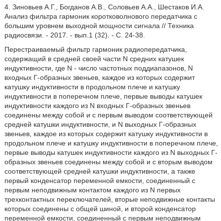
4. Зиновьев А.Г., Богданов А.В., Соловьев А.А., Шестаков И.А.
Анализ фильтра гармоник коротковолнового передатчика с
большим уровнем выходной мощности сигнала // Техника
радиосвязи. - 2017. - вып.1 (32). - С. 24-38.
Перестраиваемый фильтр гармоник радиопередатчика,
содержащий в средней своей части N средних катушек
индуктивности, где N - число частотных поддиапазонов, N
входных Г-образных звеньев, каждое из которых содержит
катушку индуктивности в продольном плече и катушку
индуктивности в поперечном плече, первые выводы катушек
индуктивности каждого из N входных Г-образных звеньев
соединены между собой и с первым выводом соответствующей
средней катушки индуктивности, и N выходных Г-образных
звеньев, каждое из которых содержит катушку индуктивности в
продольном плече и катушку индуктивности в поперечном плече,
первые выводы катушек индуктивности каждого из N выходных Г-
образных звеньев соединены между собой и с вторым выводом
соответствующей средней катушки индуктивности, а также
первый конденсатор переменной емкости, соединенный с
первым неподвижным контактом каждого из N первых
трехконтактных переключателей, вторые неподвижные контакты
которых соединены с общей шиной, и второй конденсатор
переменной емкости, соединенный с первым неподвижным