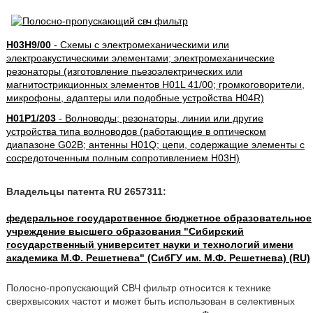
H03H9/00
- Схемы с электромеханическими или
электроакустическими элементами; электромеханические
резонаторы (изготовление пьезоэлектрических или
магнитострикционных элементов H01L 41/00; громкоговорители,
микрофоны, адаптеры или подобные устройства H04R)
H01P1/203
- Волноводы; резонаторы, линии или другие
устройства типа волноводов (работающие в оптическом
диапазоне G02B; антенны H01Q; цепи, содержащие элементы с
сосредоточенным полным сопротивлением H03H)
Владельцы патента RU 2657311:
федеральное государственное бюджетное образовательное
учреждение высшего образования "Сибирский
государственный университет науки и технологий имени
академика М.Ф. Решетнева" (СибГУ им. М.Ф. Решетнева) (RU)
Полосно-пропускающий СВЧ фильтр относится к технике
сверхвысоких частот и может быть использован в селективных