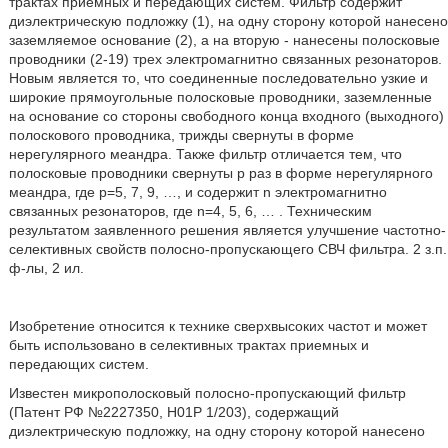
трактах приемных и передающих систем. Фильтр содержит
диэлектрическую подложку (1), на одну сторону которой нанесено
заземляемое основание (2), а на вторую - нанесены полосковые
проводники (2-19) трех электромагнитно связанных резонаторов.
Новым является то, что соединенные последовательно узкие и
широкие прямоугольные полосковые проводники, заземленные
на основание со стороны свободного конца входного (выходного)
полоскового проводника, трижды свернуты в форме
нерегулярного меандра. Также фильтр отличается тем, что
полосковые проводники свернуты p раз в форме нерегулярного
меандра, где р=5, 7, 9, …, и содержит n электромагнитно
связанных резонаторов, где n=4, 5, 6, … . Техническим
результатом заявленного решения является улучшение частотно-
селективных свойств полосно-пропускающего СВЧ фильтра. 2 з.п.
ф-лы, 2 ил.
Изобретение относится к технике сверхвысоких частот и может
быть использовано в селективных трактах приемных и
передающих систем.
Известен микрополосковый полосно-пропускающий фильтр
(Патент РФ №2227350, Н01Р 1/203), содержащий
диэлектрическую подложку, на одну сторону которой нанесено