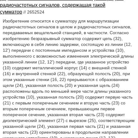
радиочастотных сигналов, содержащая такой
сумматор
// 2652524
Изобретение относится к сумматору для маршрутизации
радиочастотных сигналов в целом и радиочастотных сигналов,
передаваемых вещательной станцией, в частности. Согласно
изобретению безразрывный сумматор содержит цепь (32),
включающую в себя линию задержки, состоящую из линии (12,
12') передачи с постоянным импедансом и устройства (10),
выполненного с возможностью изменения электрической длины
указанной линии (12, 12') передачи, где указанное устройство
(10) содержит металлический корпус (14) с внешней стенкой
(16) и внутренней стенкой (22), образующей полость (20), при
этом указанные стенки (16, 22) прерываются с образованием
щели (24), указанная полость (20) и указанная щель (24)
расположены вдоль по меньшей мере части длины указанного
устройства (10), указанная полость (20) содержит первую часть
(21) с первым поперечным сечением и вторую часть (23) со
вторым поперечным сечением, превышающим первое
поперечное сечение, указанная вторая часть (23) содержит
диэлектрический элемент (27) с вырезом (25), соответствующим
указанной щели (24), указанная первая часть (21) и указанная
вторая часть (23) ориентированы в продольном направлении