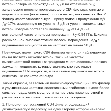
потерь (потерь на прохождение S
и на отражение S
)
21
11
заявляемого полосно-пропускающего СВЧ фильтра, снятые в
широкой и узкой (на вставке) полосе частот, показаны на Фиг. 2.
Фильтр имеет относительную ширину полосы пропускания Δƒ/
ƒ
≈17%, измеренную по уровню -3 дБ от уровня минимальных
0
потерь, которые составляли величину L
≈1.4 дБ на
min
центральной частоте полосы пропускания ƒ
≈0.94 ГГц. Ширина
0
расширенной высокочастотной полосы заграждения ~3ƒ
с
0
подавлением мощности на ее частотах не менее 50 дБ.
Преимуществами такого СВЧ фильтра являются наблюдаемые
как на частотах низкочастотной, так и на частотах
высокочастотной полосы заграждения многочисленные полюса
затухания мощности, которые значительно усиливают
подавление СВЧ мощности, и тем самым улучшают частотно-
селективные свойства фильтра.
Таким образом, заявляемый полосно-пропускающий СВЧ фильтр
с улучшенными частотно-селективными свойствами имеет более
сильное подавление мощности на частотах низкочастотной и
расширенной высокочастотной полос заграждения.
1. Полосно-пропускающий СВЧ фильтр, содержащий
диэлектрическую подложку, на одну сторону которой нанесено