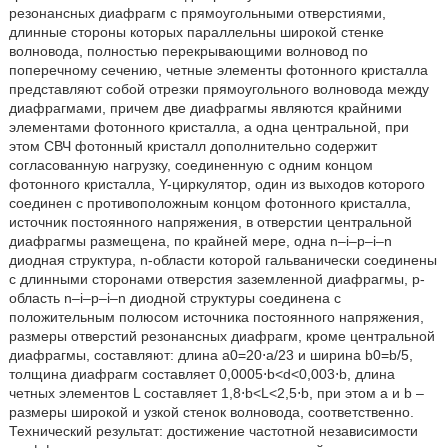
резонансных диафрагм с прямоугольными отверстиями,
длинные стороны которых параллельны широкой стенке
волновода, полностью перекрывающими волновод по
поперечному сечению, четные элементы фотонного кристалла
представляют собой отрезки прямоугольного волновода между
диафрагмами, причем две диафрагмы являются крайними
элементами фотонного кристалла, а одна центральной, при
этом СВЧ фотонный кристалл дополнительно содержит
согласованную нагрузку, соединенную с одним концом
фотонного кристалла, Y-циркулятор, один из выходов которого
соединен с противоположным концом фотонного кристалла,
источник постоянного напряжения, в отверстии центральной
диафрагмы размещена, по крайней мере, одна n–i–p–i–n
диодная структура, n-области которой гальванически соединены
с длинными сторонами отверстия заземленной диафрагмы, p-
область n–i–p–i–n диодной структуры соединена с
положительным полюсом источника постоянного напряжения,
размеры отверстий резонансных диафрагм, кроме центральной
диафрагмы, составляют: длина a0=20⋅a/23 и ширина b0=b/5,
толщина диафрагм составляет 0,0005⋅b<d<0,003⋅b, длина
четных элементов L составляет 1,8⋅b<L<2,5⋅b, при этом a и b –
размеры широкой и узкой стенок волновода, соответственно.
Технический результат: достижение частотной независимости