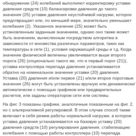
обнаружении (24) колебаний выполняют корректировку уставки
давления средств (10) балансировки давления до такого
значения (25) уставки давления неустойчивой нагрузки, которое
предотвращает или, по меньшей мере, значительно уменьшает
колебания (2). Указанное значение (25) может быть
установленным заданным значением, однако оно также может
быть значением, вычисленным посредством алгоритма в
зависимости от множества различных параметров, таких как
температуры в сети (1), условия окружающей среды и т.д. Когда
значение физической величины увеличивается выше второго
порога (26) (опционально такого же, что и первый порог (21)),
уставка контроллера перепада давления устанавливается
обратно на номинальное значение уставки (20) давления.
Уставка (20) давления и/или первое (21) и/или второе пороговые
значения (26) могут быть установлены вручную или динамически/
автоматически с помощью графиков или предварительных
расчетов, или заданы оператором сети или системы.
На фиг. 3 показаны графики, аналогичные показанным на фиг. 2,
но с альтернативной регулировкой. В этом случае способ также
включает в себя режим работы нормальной нагрузки, в котором
уставка давления устанавливается на базовую уставку (20)
давления средств (10) регулирования давления, стабилизацию
колебания с помощью работы контроллера (10) перепада