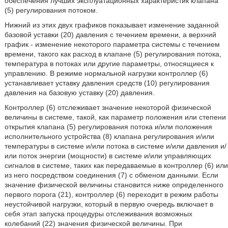
обеспечения лучших эксплуатационных характеристик клапана
(5) регулирования потоком.
Нижний из этих двух графиков показывает изменение заданной
базовой уставки (20) давления с течением времени, а верхний
график - изменение некоторого параметра системы с течением
времени, такого как расход в клапане (5) регулирования потока,
температура в потоках или другие параметры, относящиеся к
управлению. В режиме нормальной нагрузки контроллер (6)
устанавливает уставку давления средств (10) регулирования
давления на базовую уставку (20) давления.
Контроллер (6) отслеживает значение некоторой физической
величины в системе, такой, как параметр положения или степени
открытия клапана (5) регулирования потока и/или положения
исполнительного устройства (8) клапана регулирования и/или
температуры в системе и/или потока в системе и/или давления и/
или поток энергии (мощности) в системе и/или управляющих
сигналов в системе, таких как передаваемые в контроллер (6) или
из него посредством соединения (7) с обменом данными. Если
значение физической величины становится ниже определенного
первого порога (21), контроллер (6) переходит в режим работы
неустойчивой нагрузки, который в первую очередь включает в
себя этап запуска процедуры отслеживания возможных
колебаний (22) значения физической величины. При