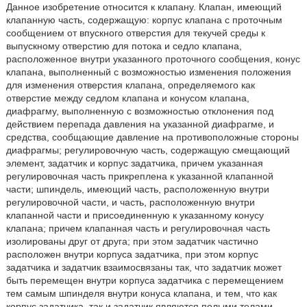
Данное изобретение относится к клапану. Клапан, имеющий
клапанную часть, содержащую: корпус клапана с проточным
сообщением от впускного отверстия для текучей среды к
выпускному отверстию для потока и седло клапана,
расположенное внутри указанного проточного сообщения, конус
клапана, выполненный с возможностью изменения положения
для изменения отверстия клапана, определяемого как
отверстие между седлом клапана и конусом клапана,
диафрагму, выполненную с возможностью отклонения под
действием перепада давления на указанной диафрагме, и
средства, сообщающие давление на противоположные стороны
диафрагмы; регулировочную часть, содержащую смещающий
элемент, задатчик и корпус задатчика, причем указанная
регулировочная часть прикреплена к указанной клапанной
части; шпиндель, имеющий часть, расположенную внутри
регулировочной части, и часть, расположенную внутри
клапанной части и присоединенную к указанному конусу
клапана; причем клапанная часть и регулировочная часть
изолированы друг от друга; при этом задатчик частично
расположен внутри корпуса задатчика, при этом корпус
задатчика и задатчик взаимосвязаны так, что задатчик может
быть перемещен внутри корпуса задатчика с перемещением
тем самым шпинделя внутри конуса клапана, и тем, что как
корпус задатчика, так и задатчик являются полыми телами.