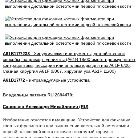
A61B17/7233
- Хирургические инструменты, устройства или
способы, например турникеты (A61B 18/00 имеет преимущество;
контрацептивы, пессарии или аппликаторы для них A61F 6/00;
глазная хирургия A61F 9/007, хирургия уха A61F 11/00)
A61B17/72
- интрамедулярные устройства
Владельцы патента RU 2694470:
Савинцев Александр Михайлович (RU)
Изобретение относится к медицине. Устройство для фиксации
костных фрагментов при выполнении дистальной остеотомии
первой плюсневой кости включает изогнутый корпус с
основанием и ножкой и отверстие в основании корпуса для