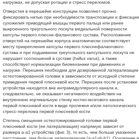
нагрузках, не допуская ротации и стресс переломов.
Отверстия в перешейке конструкции позволяют прочно
фиксировать нитью при необходимости транспозиции и фиксации
сухожилия приводящей мышцы первого пальца или ранее
выкроенного треугольного лоскута медиальной поверхности
капсулы первого плюсне-фалангового сустава. Расположение
отверстий на перешейке корпуса анатомически соответствует
месту прикрепления капсулы первого плюснефалангового
сустава и при подшивании треугольного капсульного лоскута не
нарушает соотношений в суставе (hallux varus), а также
способствует нормализации биомеханики при движениях и
нагрузке. Перешеек необходим для дозированной латерализации
остеотомированной головки в зависимости от исходной степени
приведения первой плюсневой кости. Перешеек после установки
устройства находится вне интрамедуллярного канала и,
следовательно, не оказывает негативного воздействия на
внутреннюю кортикальную стенку костно-мозгового канала
первой плюсневой кости в виде пролежня и/или патологического
стресс-перелома первой плюсневой кости.
Степень смещения остеотомированной головки первой
плюсневой кости (ее латерализация) напрямую зависит от
размера a-a1 устройства (фиг. 3), то есть, чем больше указанное
расстояние, тем больше латерализация (a-a1=b-b1). Основание и