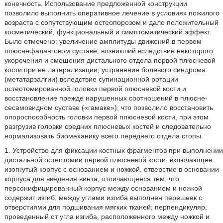
конечность. Использование предложенной конструкции
позволило выполнить оперативное лечение в условиях пожилого
возраста с сопутствующим остеопорозом и дало положительный
косметический, функциональный и симптоматический эффект.
Было отмечено: увеличение амплитуды движений в первом
плюснефаланговом суставе, возникший вследствие некоторого
укорочения и смещения дистального отдела первой плюсневой
кости при ее латерализации; устранение болевого синдрома
(метатарзалгии) вследствие супинационной ротации
остеотомированной головки первой плюсневой кости и
восстановление прежде нарушенных соотношений в плюсне-
сесамовидном суставе («гамаке»), что позволило восстановить
опороспособность головки первой плюсневой кости, при этом
разгрузив головки средних плюсневых костей и следовательно
нормализовать биомеханику всего переднего отдела стопы.
1. Устройство для фиксации костных фрагментов при выполнении
дистальной остеотомии первой плюсневой кости, включающее
изогнутый корпус с основанием и ножкой, отверстие в основании
корпуса для введения винта, отличающееся тем, что
персонифицированный корпус между основанием и ножкой
содержит изгиб; между углами изгиба выполнен перешеек с
отверстиями для подшивания мягких тканей; перпендикуляр,
проведенный от угла изгиба, расположенного между ножкой и