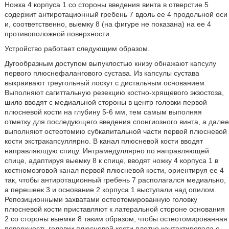
Ножка 4 корпуса 1 со стороны введения винта в отверстие 5
содержит антиротационный гребень 7 вдоль ее 4 продольной оси
и, соответственно, выемку 8 (на фигуре не показана) на ее 4
противоположной поверхности.
Устройство работает следующим образом.
Дугообразным доступом выпуклостью книзу обнажают капсулу
первого плюснефалангового сустава. Из капсулы сустава
выкраивают треугольный лоскут с дистальным основанием.
Выполняют сагиттальную резекцию костно-хрящевого экзостоза,
шило вводят с медиальной стороны в центр головки первой
плюсневой кости на глубину 5-6 мм, тем самым выполняя
отметку для последующего введения спонгиозного винта, а далее
выполняют остеотомию субкапитальной части первой плюсневой
кости экстракапсуллярно. В канал плюсневой кости вводят
направляющую спицу. Интрамедуллярно по направляющей
спице, адаптируя выемку 8 к спице, вводят ножку 4 корпуса 1 в
костномозговой канал первой плюсневой кости, ориентируя ее 4
так, чтобы антиротационный гребень 7 располагался медиально,
а перешеек 3 и основание 2 корпуса 1 выступали над опилом.
Репозиционными захватами остеотомированную головку
плюсневой кости приставляют к латеральной стороне основания
2 со стороны выемки 8 таким образом, чтобы остеотомированная
поверхность головки плюсневой кости плотно контактировала с