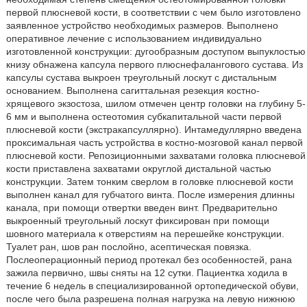
первой плюсневой кости, в соответствии с чем было изготовлено
заявленное устройство необходимых размеров. Выполнено
оперативное лечение с использованием индивидуально
изготовленной конструкции: дугообразным доступом выпуклостью
книзу обнажена капсула первого плюснефалангового сустава. Из
капсулы сустава выкроен треугольный лоскут с дистальным
основанием. Выполнена сагиттальная резекция костно-
хрящевого экзостоза, шилом отмечен центр головки на глубину 5-
6 мм и выполнена остеотомия субкапитальной части первой
плюсневой кости (экстракапсуллярно). Интамедуллярно введена
проксимальная часть устройства в костно-мозговой канал первой
плюсневой кости. Репозиционными захватами головка плюсневой
кости приставлена захватами округлой дистальной частью
конструкции. Затем тонким сверлом в головке плюсневой кости
выполнен канал для губчатого винта. После измерения длинны
канала, при помощи отвертки введен винт. Предварительно
выкроенный треугольный лоскут фиксирован при помощи
шовного материала к отверстиям на перешейке конструкции.
Туалет ран, шов ран послойно, асептическая повязка.
Послеоперационный период протекал без особенностей, рана
зажила первично, швы сняты на 12 сутки. Пациентка ходила в
течение 6 недель в специализированной ортопедической обуви,
после чего была разрешена полная нагрузка на левую нижнюю