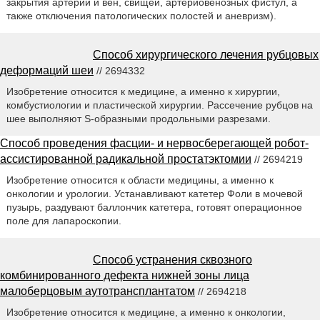
закрытия артерий и вен, свищей, артериовенозных фистул, а
также отключения патологических полостей и аневризм).
Способ хирургического лечения рубцовых
деформаций шеи
// 2694332
Изобретение относится к медицине, а именно к хирургии,
комбустиологии и пластической хирургии. Рассечение рубцов на
шее выполняют S-образными продольными разрезами.
Способ проведения фасции- и нервосберегающей робот-
ассистированной радикальной простатэктомии
// 2694219
Изобретение относится к области медицины, а именно к
онкологии и урологии. Устанавливают катетер Фоли в мочевой
пузырь, раздувают баллончик катетера, готовят операционное
поле для лапароскопии.
Способ устранения сквозного
комбинированного дефекта нижней зоны лица
малоберцовым аутотрансплантатом
// 2694218
Изобретение относится к медицине, а именно к онкологии,