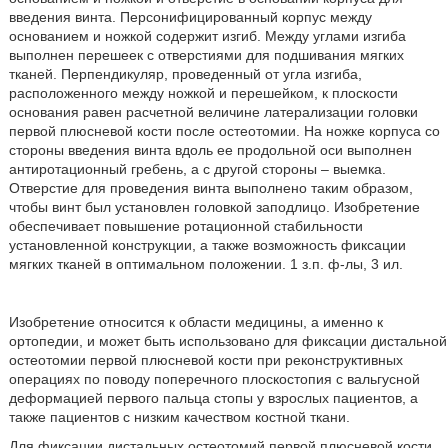
введения винта. Персонифицированный корпус между
основанием и ножкой содержит изгиб. Между углами изгиба
выполнен перешеек с отверстиями для подшивания мягких
тканей. Перпендикуляр, проведенный от угла изгиба,
расположенного между ножкой и перешейком, к плоскости
основания равен расчетной величине латерализации головки
первой плюсневой кости после остеотомии. На ножке корпуса со
стороны введения винта вдоль ее продольной оси выполнен
антиротационный гребень, а с другой стороны – выемка.
Отверстие для проведения винта выполнено таким образом,
чтобы винт был установлен головкой заподлицо. Изобретение
обеспечивает повышение ротационной стабильности
установленной конструкции, а также возможность фиксации
мягких тканей в оптимальном положении. 1 з.п. ф-лы, 3 ил.
Изобретение относится к области медицины, а именно к
ортопедии, и может быть использовано для фиксации дистальной
остеотомии первой плюсневой кости при реконструктивных
операциях по поводу поперечного плоскостопия с вальгусной
деформацией первого пальца стопы у взрослых пациентов, а
также пациентов с низким качеством костной ткани.
Для фиксации дистальных остеотомий первой плюсневой кости