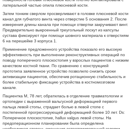
латеральной частью опила плюсневой кости.
Затем тонким сверлом просверливают в головке плюсневой кости
канал для губчатого винта через отверстие 5 основания 2. После
измерения длины канала при помощи отвертки закручивают винт.
Предварительно выкроенный треугольный лоскут из капсулы
сустава фиксируют при помощи шовного материала к отверстиям
6 на перешейке 3 корпуса 1.
Применение предложенного устройства показало его высокую
эффективность при выполнении реконструктивных операций по
поводу поперечного плоскостопия у взрослых пациентов с низким
качеством костной ткани. По сравнению с конструкцией
прототипа заявленное устройство позволило снизить сроки
активизации пациентов, обеспечив ротационную стабильность и
более стабильную фиксацию устройства в костномозговом
канале.
Пациентка М, 78 лет, обратилась в отделение травматологии и
ортопедии с выраженной вальгусной деформацией первого
пальца левой стопы, страдает болью в левой стопе с
постепенной прогрессирующей деформацией более 10 лет. Ds:
Поперечное плоскостопие, hallux valgus левой стопы. На
предоперационном планировании была определена
необходимая степень смещения остеотомированной головки