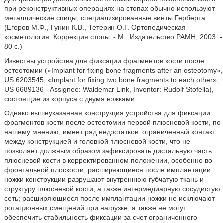
при реконструктивных операциях на стопах обычно используют
металлические спицы, специализированные винты Герберта
(Егоров М.Ф., Гунин К.В., Тетерин О.Г. Ортопедическая
косметология. Коррекция стопы. - М.: Издательство РАМН, 2003. -
80 с.)
Известны устройства для фиксации фрагментов кости после
остеотомии («Implant for fixing bone fragments after an osteotomy»,
US 6203545, «Implant for fixing two bone fragments to each other»,
US 6689136 - Assignee: Waldemar Link, Inventor: Rudolf Stofella),
состоящие из корпуса с двумя ножками.
Однако вышеуказанная конструкция устройства для фиксации
фрагментов кости после остеотомии первой плюсневой кости, по
нашему мнению, имеет ряд недостатков: ограниченный контакт
между конструкцией и головкой плюсневой кости, что не
позволяет должным образом зафиксировать дистальную часть
плюсневой кости в корректированном положении, особенно во
фронтальной плоскости; расширяющиеся после имплантации
ножки конструкции разрушают внутреннюю губчатую ткань и
структуру плюсневой кости, а также интермедиарную сосудистую
сеть; расширяющиеся после имплантации ножки не исключают
ротационных смещений при нагрузке, а также не могут
обеспечить стабильность фиксации за счет ограниченного