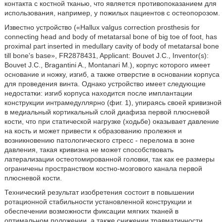
контакта с костной тканью, что является противопоказанием для
использования, например, у пожилых пациентов с остеопорозом.
Известно устройство («Hallux valgus correction prosthesis for
connecting head and body of metatarsal bone of big toe of foot, has
proximal part inserted in medullary cavity of body of metatarsal bone
till bone's base», FR2878431, Applicant: Bouvet J.C., Inventor(s):
Bouvet J.C., Bragantini A., Montanari M.), корпус которого имеет
основание и ножку, изгиб, а также отверстие в основании корпуса
для проведения винта. Однако устройство имеет следующие
недостатки: изгиб корпуса находится после имплантации
конструкции интрамедуллярно (фиг. 1), упираясь своей кривизной
в медиальный кортикальный слой диафиза первой плюсневой
кости, что при статической нагрузке (ходьбе) оказывает давление
на кость и может привести к образованию пролежня и
возникновению патологического стресс - перелома в зоне
давления, такая кривизна не может способствовать
латерализации остеотомированной головки, так как ее размеры
ограничены пространством костно-мозгового канала первой
плюсневой кости.
Технический результат изобретения состоит в повышении
ротационной стабильности установленной конструкции и
обеспечении возможности фиксации мягких тканей в
оптимальном положении, а также снижении травматичности