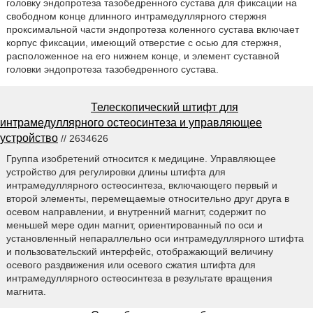
головку эндопротеза тазобедренного сустава для фиксации на
свободном конце длинного интрамедуллярного стержня
проксимальной части эндопротеза коленного сустава включает
корпус фиксации, имеющий отверстие с осью для стержня,
расположенное на его нижнем конце, и элемент суставной
головки эндопротеза тазобедренного сустава.
Телескопический штифт для
интрамедуллярного остеосинтеза и управляющее
устройство
// 2634626
Группа изобретений относится к медицине. Управляющее
устройство для регулировки длины штифта для
интрамедуллярного остеосинтеза, включающего первый и
второй элементы, перемещаемые относительно друг друга в
осевом направлении, и внутренний магнит, содержит по
меньшей мере один магнит, ориентированный по оси и
установленный непараллельно оси интрамедуллярного штифта
и пользовательский интерфейс, отображающий величину
осевого раздвижения или осевого сжатия штифта для
интрамедуллярного остеосинтеза в результате вращения
магнита.