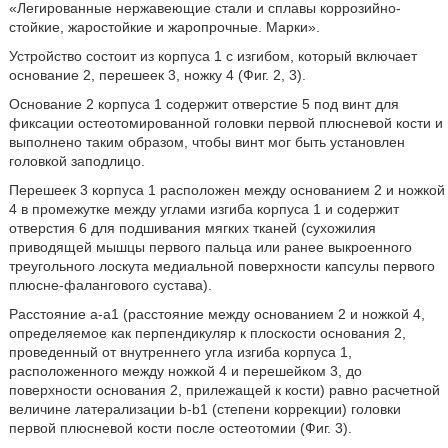
«Легированные нержавеющие стали и сплавы коррозийно-
стойкие, жаростойкие и жаропрочные. Марки».
Устройство состоит из корпуса 1 с изгибом, который включает
основание 2, перешеек 3, ножку 4 (Фиг. 2, 3).
Основание 2 корпуса 1 содержит отверстие 5 под винт для
фиксации остеотомированной головки первой плюсневой кости и
выполнено таким образом, чтобы винт мог быть установлен
головкой заподлицо.
Перешеек 3 корпуса 1 расположен между основанием 2 и ножкой
4 в промежутке между углами изгиба корпуса 1 и содержит
отверстия 6 для подшивания мягких тканей (сухожилия
приводящей мышцы первого пальца или ранее выкроенного
треугольного лоскута медиальной поверхности капсулы первого
плюсне-фалангового сустава).
Расстояние a-a1 (расстояние между основанием 2 и ножкой 4,
определяемое как перпендикуляр к плоскости основания 2,
проведенный от внутреннего угла изгиба корпуса 1,
расположенного между ножкой 4 и перешейком 3, до
поверхности основания 2, прилежащей к кости) равно расчетной
величине латерализации b-b1 (степени коррекции) головки
первой плюсневой кости после остеотомии (Фиг. 3).