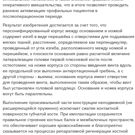
оперативного вмешательства, что в итоге позволяет проводить
раннюю активизацию профильных пациентов в
послеоперационном периоде.
Результат изобретения достигается за счет того, что
персонифицированный корпус между основанием и ножкой
содержит изгиб в виде перешейка с отверстиями для подшивания
мягких тканей; расстояние, определяемое как перпендикуляр,
проведенный от угла изгиба, расположенного между ножкой и
перешейком, к плоскости основания равно расчетной величине
латерализации головки первой плюсневой кости после
остеотомии; на ножке корпуса со стороны введения винта вдоль
ее продольной оси выполнен антиротационный гребень, а с
другой стороны - выемка; основание корпуса имеет отверстие
для проведения винта, выполненное таким образом, чтобы винт
был установлен головкой заподлицо. Основание и ножка корпуса
могут быть параллельны.
Выполнение проксимальной части конструкции неподвижной (не
расширяющейся пружинно) исключает сжатие контактной
поверхности губчатой кости. При имплантации сохраняется
правильное строение костных балок и межбалочных пространств,
что обеспечивает хорошее кровоснабжение и благоприятно
сказывается на процессах репаративной регенерации костной