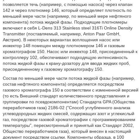
позволяется течь (например, с помощью насоса) через клапан
142 и через плотномер 146, который определяет плотность по
меньшей мере части (например, по меньшей мере нефтяного
компонента) потока жидкой фазы. Подходящие плотномеры
включают в себя L-Dens 313 Stainless steel 316Ti Online Density
Transmitter (поставляемый, например, Anton Paar GmbH,
Австрия). В некоторых вариантах воплощения насос или
инжектор 148 помещен между плотномером 146 и газовым
хроматографом 150. Насос или инжектор 148, присоединенный к
контроллеру 102, обеспечивают подходящую интенсивность
потока жидкой фазы к крану-дозатору для ввода жидких проб,
присоединенному к газовому хроматографу 150.
Состав по меньшей мере части потока жидкой фазы (например,
состав нефтяного компонента) определяется посредством
газового хроматографа 150 в соответствии с измененной версией
(то есть Внешний стандарт количественного представления и
группировки по псевдокомпонентам) Стандарта GPA (Общества
переработчиков газа) 2186-02 ("Способ углубленного анализа
углеводородных жидких смесей, содержащих азот и углекислый
газ, посредством газовой хроматографии с программированием
температуры", пересмотренный и принятый как Стандарт 2002,
Общество переработчиков газа), который внесен в настоящий
документ посредством ссылки. Компоненты образца, в 100