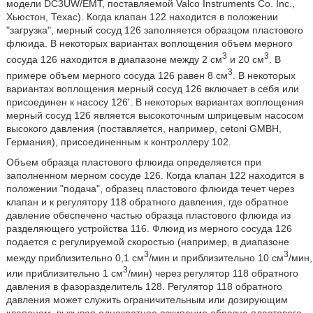
модели DC3UW/EMT, поставляемой Valco Instruments Co. Inc.,
Хьюстон, Техас). Когда клапан 122 находится в положении
"загрузка", мерный сосуд 126 заполняется образцом пластового
флюида. В некоторых вариантах воплощения объем мерного
3
3
сосуда 126 находится в диапазоне между 2 см
и 20 см
. В
3
примере объем мерного сосуда 126 равен 8 см
. В некоторых
вариантах воплощения мерный сосуд 126 включает в себя или
присоединен к насосу 126'. В некоторых вариантах воплощения
мерный сосуд 126 является высокоточным шприцевым насосом
высокого давления (поставляется, например, cetoni GMBH,
Германия), присоединенным к контроллеру 102.
Объем образца пластового флюида определяется при
заполненном мерном сосуде 126. Когда клапан 122 находится в
положении "подача", образец пластового флюида течет через
клапан и к регулятору 118 обратного давления, где обратное
давление обеспечено частью образца пластового флюида из
разделяющего устройства 116. Флюид из мерного сосуда 126
подается с регулируемой скоростью (например, в диапазоне
3
3
между приблизительно 0,1 см
/мин и приблизительно 10 см
/мин,
3
или приблизительно 1 см
/мин) через регулятор 118 обратного
давления в фазоразделитель 128. Регулятор 118 обратного
давления может служить ограничительным или дозирующим