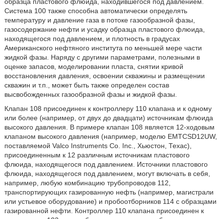
образца пластового флюида, находившегося под давлением.
Система 100 также способна автоматически определять
температуру и давление газа в потоке газообразной фазы,
газосодержание нефти и усадку образца пластового флюида,
находящегося под давлением, и плотность в градусах
Американского нефтяного института по меньшей мере части
жидкой фазы. Наряду с другими параметрами, полезными в
оценке запасов, моделировании пласта, снятии кривой
восстановления давления, освоении скважины и размещении
скважин и т.п., может быть также определен состав
высвобожденных газообразной фазы и жидкой фазы.
Клапан 108 присоединен к контроллеру 110 клапана и к одному
или более (например, от двух до двадцати) источникам флюида
высокого давления. В примере клапан 108 является 12-ходовым
клапаном высокого давления (например, моделю EMTCSD12UW,
поставляемой Valco Instruments Co. Inc., Хьюстон, Техас),
присоединенным к 12 различным источникам пластового
флюида, находящегося под давлением. Источники пластового
флюида, находящегося под давлением, могут включать в себя,
например, любую комбинацию трубопроводов 112,
транспортирующих газированную нефть (например, магистрали
или устьевое оборудование) и пробоотборников 114 с образцами
газированной нефти. Контроллер 110 клапана присоединен к