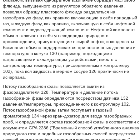
клапаном, вызывая однократное вскипание образца пластового
флюида, выпущенного из регулятора обратного давления,
позволяя образцу пластового флюида разделиться на
газообразную фазу, как правило включающую в себя природный
газ, и жидкую фазу, как правило, включающую в себя нефтяной
компонент и водосодержащий компонент. Нефтяной компонент
обычно включает в себя углеводороды природного
происхождения, присутствующие в сырой нефти, и конденсаты.
Вскипание обычно поддерживается при постоянных давлении и
температуре в кожухе 130 (например, подходящими
нагревающим и охлаждающим устройствами, вместе с
контроллером температуры, присоединенным к контроллеру
102), пока вся жидкость в мерном сосуде 126 практически не
исчерпана.
Потоку газообразной фазы позволяется выйти из
фазоразделителя 128. Температура и давление потока
газообразной фазы определяются посредством датчика 132
давления/температуры, присоединенного к контроллеру 102.
Поток газообразной фазы затем поступает в газовый
хроматограф 134 через кран-дозатор для ввода газообразных
проб, и определяется состав газообразной фазы в соответствии с
документом GPA 2286 ("Временный способ углубленного анализа
природного газа и подобных газообразных смесей посредством
газовой хроматографии с программированием температуры",