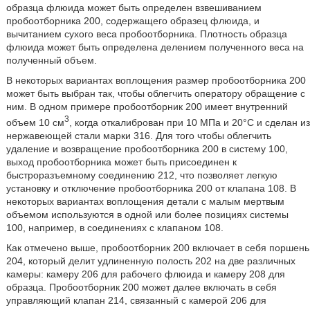
образца флюида может быть определен взвешиванием
пробоотборника 200, содержащего образец флюида, и
вычитанием сухого веса пробоотборника. Плотность образца
флюида может быть определена делением полученного веса на
полученный объем.
В некоторых вариантах воплощения размер пробоотборника 200
может быть выбран так, чтобы облегчить оператору обращение с
ним. В одном примере пробоотборник 200 имеет внутренний
3
объем 10 см
, когда откалиброван при 10 МПа и 20°C и сделан из
нержавеющей стали марки 316. Для того чтобы облегчить
удаление и возвращение пробоотборника 200 в систему 100,
выход пробоотборника может быть присоединен к
быстроразъемному соединению 212, что позволяет легкую
установку и отключение пробоотборника 200 от клапана 108. В
некоторых вариантах воплощения детали с малым мертвым
объемом используются в одной или более позициях системы
100, например, в соединениях с клапаном 108.
Как отмечено выше, пробоотборник 200 включает в себя поршень
204, который делит удлиненную полость 202 на две различных
камеры: камеру 206 для рабочего флюида и камеру 208 для
образца. Пробоотборник 200 может далее включать в себя
управляющий клапан 214, связанный с камерой 206 для