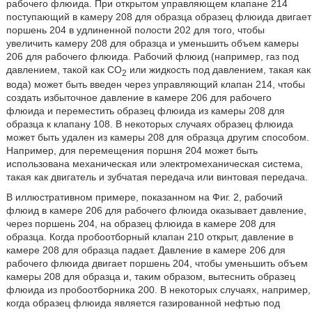
рабочего флюида. При открытом управляющем клапане 214
поступающий в камеру 208 для образца образец флюида двигает
поршень 204 в удлиненной полости 202 для того, чтобы
увеличить камеру 208 для образца и уменьшить объем камеры
206 для рабочего флюида. Рабочий флюид (например, газ под
давлением, такой как CO
или жидкость под давлением, такая как
2
вода) может быть введен через управляющий клапан 214, чтобы
создать избыточное давление в камере 206 для рабочего
флюида и переместить образец флюида из камеры 208 для
образца к клапану 108. В некоторых случаях образец флюида
может быть удален из камеры 208 для образца другим способом.
Например, для перемещения поршня 204 может быть
использована механическая или электромеханическая система,
такая как двигатель и зубчатая передача или винтовая передача.
В иллюстративном примере, показанном на Фиг. 2, рабочий
флюид в камере 206 для рабочего флюида оказывает давление,
через поршень 204, на образец флюида в камере 208 для
образца. Когда пробоотборный клапан 210 открыт, давление в
камере 208 для образца падает. Давление в камере 206 для
рабочего флюида двигает поршень 204, чтобы уменьшить объем
камеры 208 для образца и, таким образом, вытеснить образец
флюида из пробоотборника 200. В некоторых случаях, например,
когда образец флюида является газированной нефтью под