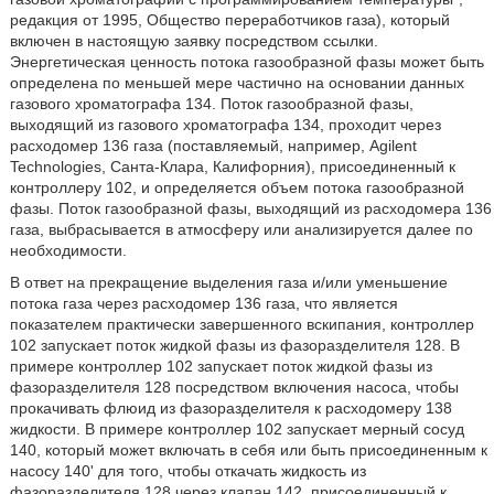
редакция от 1995, Общество переработчиков газа), который
включен в настоящую заявку посредством ссылки.
Энергетическая ценность потока газообразной фазы может быть
определена по меньшей мере частично на основании данных
газового хроматографа 134. Поток газообразной фазы,
выходящий из газового хроматографа 134, проходит через
расходомер 136 газа (поставляемый, например, Agilent
Technologies, Санта-Клара, Калифорния), присоединенный к
контроллеру 102, и определяется объем потока газообразной
фазы. Поток газообразной фазы, выходящий из расходомера 136
газа, выбрасывается в атмосферу или анализируется далее по
необходимости.
В ответ на прекращение выделения газа и/или уменьшение
потока газа через расходомер 136 газа, что является
показателем практически завершенного вскипания, контроллер
102 запускает поток жидкой фазы из фазоразделителя 128. В
примере контроллер 102 запускает поток жидкой фазы из
фазоразделителя 128 посредством включения насоса, чтобы
прокачивать флюид из фазоразделителя к расходомеру 138
жидкости. В примере контроллер 102 запускает мерный сосуд
140, который может включать в себя или быть присоединенным к
насосу 140' для того, чтобы откачать жидкость из
фазоразделителя 128 через клапан 142, присоединенный к