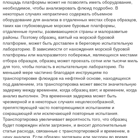
площадь платформы может не позволять иметь оборудование,
необходимое, чтобы анализировать флюид подробно. В
некоторых случаях непрактично содержать объемное
оборудование для анализа в отдаленных местах сбора образцов,
таких как глубоководные морские буровые платформы,
отдаленные пункты, развивающиеся страны и малоразвитые
районы. Поэтому образец, взятый на морской буровой
платформе, может быть доставлен в береговую испытательную
лабораторию. В зависимости от нахождения морской буровой
платформы или малоразвитого побережья, являющихся местами
отбора образцов, образец может проехать сотни или тысячи миль
для того, чтобы попасть в испытательную лабораторию. По
меньшей мере частично благодаря инструкциям по
транспортировке флюидов на нефтяной основе, находящихся
под давлением, эта транспортировка может ввести значительную
задержку между временем, когда образец взят, и временем, когда
анализ выполнен. Эта временная задержка может быть
чрезмерной и в некоторых случаях нецелесообразной,
препятствующей часто повторяющимся испытаниям и
сокращающей или исключающей повторные испытания.
Транспортировка увеличивает вероятность того, что образец
будет поврежден и/или загрязнен, и вносит дополнительные
статьи расхода, связанные с транспортировкой и временем, в
цену анализа. Если образец загрязнен или засорен во время