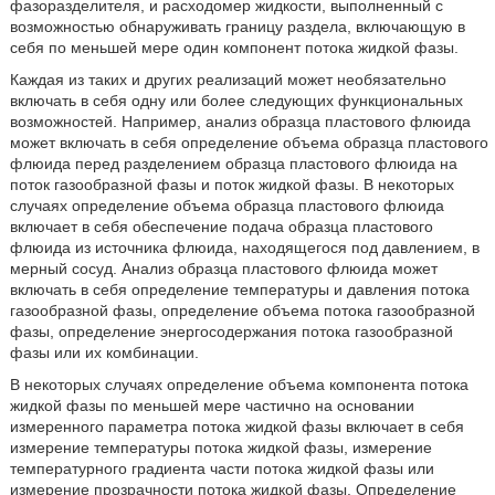
фазоразделителя, и расходомер жидкости, выполненный с
возможностью обнаруживать границу раздела, включающую в
себя по меньшей мере один компонент потока жидкой фазы.
Каждая из таких и других реализаций может необязательно
включать в себя одну или более следующих функциональных
возможностей. Например, анализ образца пластового флюида
может включать в себя определение объема образца пластового
флюида перед разделением образца пластового флюида на
поток газообразной фазы и поток жидкой фазы. В некоторых
случаях определение объема образца пластового флюида
включает в себя обеспечение подача образца пластового
флюида из источника флюида, находящегося под давлением, в
мерный сосуд. Анализ образца пластового флюида может
включать в себя определение температуры и давления потока
газообразной фазы, определение объема потока газообразной
фазы, определение энергосодержания потока газообразной
фазы или их комбинации.
В некоторых случаях определение объема компонента потока
жидкой фазы по меньшей мере частично на основании
измеренного параметра потока жидкой фазы включает в себя
измерение температуры потока жидкой фазы, измерение
температурного градиента части потока жидкой фазы или
измерение прозрачности потока жидкой фазы. Определение