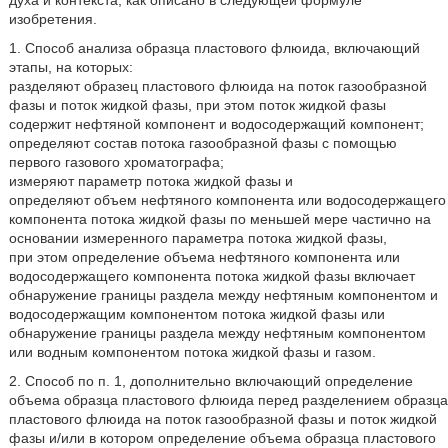
духа и контекста, как описано в следующей формуле
изобретения.
1. Способ анализа образца пластового флюида, включающий
этапы, на которых:
разделяют образец пластового флюида на поток газообразной
фазы и поток жидкой фазы, при этом поток жидкой фазы
содержит нефтяной компонент и водосодержащий компонент;
определяют состав потока газообразной фазы с помощью
первого газового хроматографа;
измеряют параметр потока жидкой фазы и
определяют объем нефтяного компонента или водосодержащего
компонента потока жидкой фазы по меньшей мере частично на
основании измеренного параметра потока жидкой фазы,
при этом определение объема нефтяного компонента или
водосодержащего компонента потока жидкой фазы включает
обнаружение границы раздела между нефтяным компонентом и
водосодержащим компонентом потока жидкой фазы или
обнаружение границы раздела между нефтяным компонентом
или водным компонентом потока жидкой фазы и газом.
2. Способ по п. 1, дополнительно включающий определение
объема образца пластового флюида перед разделением образца
пластового флюида на поток газообразной фазы и поток жидкой
фазы и/или в котором определение объема образца пластового