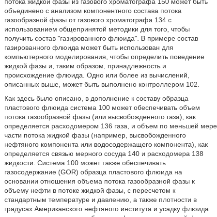
потока жидкой фазы из газового хроматографа 150 может быть
объединено с анализом компонентного состава потока
газообразной фазы от газового хроматографа 134 с
использованием общепринятой методики для того, чтобы
получить состав "газированного флюида". В примере состав
газированного флюида может быть использован для
компьютерного моделирования, чтобы определить поведение
жидкой фазы и, таким образом, принадлежность и
происхождение флюида. Одно или более из вычислений,
описанных выше, может быть выполнено контроллером 102.
Как здесь было описано, в дополнение к составу образца
пластового флюида система 100 может обеспечивать объем
потока газообразной фазы (или высвобожденного газа), как
определяется расходомером 136 газа, и объем по меньшей мере
части потока жидкой фазы (например, высвобожденного
нефтяного компонента или водосодержащего компонента), как
определяется связью мерного сосуда 140 и расходомера 138
жидкости. Система 100 может также обеспечивать
газосодержание (GOR) образца пластового флюида на
основании отношения объема потока газообразной фазы к
объему нефти в потоке жидкой фазы, с пересчетом к
стандартным температуре и давлению, а также плотности в
градусах Американского нефтяного института и усадку флюида