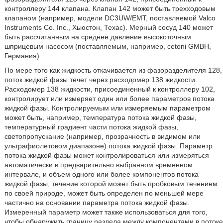
контроллеру 144 клапана. Клапан 142 может быть трехходовым
клапаном (например, модели DC3UW/EMT, поставляемой Valco
Instruments Co. Inc., Хьюстон, Техас). Мерный сосуд 140 может
быть рассчитанным на среднее давление высокоточным
шприцевым насосом (поставляемым, например, cetoni GMBH,
Германия).
По мере того как жидкость откачивается из фазоразделителя 128,
поток жидкой фазы течет через расходомер 138 жидкости.
Расходомер 138 жидкости, присоединенный к контроллеру 102,
контролирует или измеряет один или более параметров потока
жидкой фазы. Контролируемым или измеряемым параметром
может быть, например, температура потока жидкой фазы,
температурный градиент части потока жидкой фазы,
светопропускание (например, прозрачность в видимом или
ультрафиолетовом диапазоне) потока жидкой фазы. Параметр
потока жидкой фазы может контролироваться или измеряться
автоматически в предварительно выбранном временном
интервале, и объем одного или более компонентов потока
жидкой фазы, течение которой может быть пробковым течением
по своей природе, может быть определен по меньшей мере
частично на основании параметра потока жидкой фазы.
Измеренный параметр может также использоваться для того,
чтобы обнаружить границу раздела между компонентами в потоке