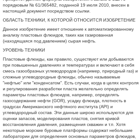
порядковым № 61/365482, поданной 19 июля 2010, внесен в
настоящий документ посредством ссылки.
ОБЛАСТЬ ТЕХНИКИ, К КОТОРОЙ ОТНОСИТСЯ ИЗОБРЕТЕНИЕ
Данное изобретение имеет отношение к автоматизированному
анализу пластовых флюидов, таких как газированная
(находящаяся под давлением) сырая нефть.
УРОВЕНЬ ТЕХНИКИ
Пластовые флюиды, как правило, существуют или добываются
при повышенных давлениях и температурах и включают в себя
смесь газообразных углеводородов (например, природный газ) и
сложные углеводородные флюиды, обычно называемые
"нефтью" или "конденсатом". Есть случаи, когда в целях контроля
и регулирования разработки пласта желательно определять
параметры пластовых флюидов, например, определять
газосодержание нефти (GOR), усадку флюида, плотность в
градусах Американского нефтяного института (API) и
углеводородный состав. Эти данные широко используются для
оценки запасов, моделирования пластов, снятия кривой
восстановления давления, размещения скважин и т.п. Хотя
некоторые морские буровые платформы содержат небольшие
лаборатории для определения основных параметров флюидов,