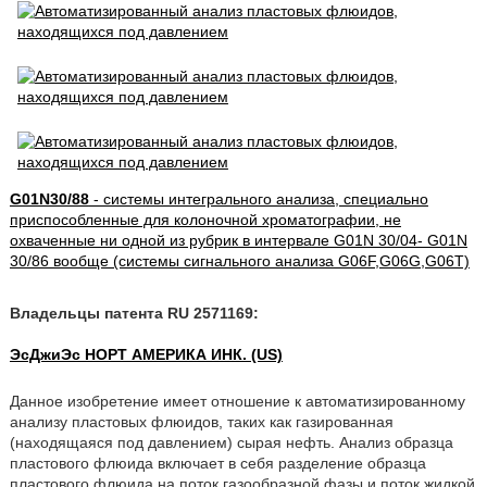
G01N30/88
- системы интегрального анализа, специально
приспособленные для колоночной хроматографии, не
охваченные ни одной из рубрик в интервале G01N 30/04- G01N
30/86 вообще (системы сигнального анализа G06F,G06G,G06T)
Владельцы патента RU 2571169:
ЭсДжиЭс НОРТ АМЕРИКА ИНК. (US)
Данное изобретение имеет отношение к автоматизированному
анализу пластовых флюидов, таких как газированная
(находящаяся под давлением) сырая нефть. Анализ образца
пластового флюида включает в себя разделение образца
пластового флюида на поток газообразной фазы и поток жидкой