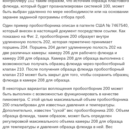
контроллеру 102 таким образом, что источник образца пластового
флюида, который будет проанализирован системой 100, может
быть выбран удаленно по мере необходимости или на основании
заранее заданной программы отбора проб.
Один пример пробоотборника описан в патенте США № 7467540,
который внесен в настоящий документ посредством ссылки. Как
показано на Фиг. 2, пробоотборник 200 образует внутри
удлиненную полость 202, которая герметично принимает
поршень 204. Поршень 204 делит удлиненную полость 202 на
две различных камеры: камеру 206 для рабочего флюида и
камеру 208 для образца. Камера 208 для образца выполнена с
возможностью получать образец флюида через пробоотборный
клапан 210. После получения образца флюида пробоотборный
клапан 210 может быть закрыт для того, чтобы сохранить образец
флюида в камере 208 для образца.
В некоторых вариантах воплощения пробоотборник 200 может
быть выполнен с возможностью функционировать в качестве
пикнометра. С этой целью максимальный объем пробоотборника
200 откалиброван для известных давления и температуры.
Дополнительно, известен "сухой" вес пробоотборника 200. Объем
образца флюида, таким образом, может быть определен
регулировкой максимального объема камеры 208 для образца
для температуры и давления образца флюида в ней. Вес