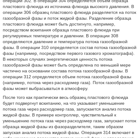
операции 302. В операции 304 определяется объем образца
пластового флюида из источника флюида высокого давления. В
операции 306 образец пластового флюида разделяется на поток
газообразной фазы и поток жидкой фазы. Разделение образца
пластового флюида может быть достигнуто, например,
посредством вскипания образца пластового флюида при
регулируемых температуре и давлении. В операции 308
определяются давление и температура потока газообразной
фазы. В операции 310 определяется состав потока газообразной
фазы (например, посредством первого газового хроматографа).
В некоторых случаях энергетическая ценность потока
газообразной фазы может быть определена по меньшей мере
частично на основании состава потока газообразной фазы. В
операции 312 определяется объем потока газообразной фазы
(например, потока через расходомер газа). Поток газообразной
фазы может выбрасываться в атмосферу.
После того как практически весь образец пластового флюида
будет подвергнут вскипанию, на что указывает уменьшение
потока газа через расходомер газа, запускается анализ потока
жидкой фазы. В примере контроллер, чувствительный к
уменьшению потока газа через расходомер газа, запускает поток
образца жидкой фазы из фазоразделителя, таким образом
запуская анализ потока жидкой фазы. Операция 314 включает в