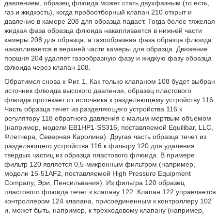
давлением, образец флюида может стать двухфазным (то есть,
газ и жидкость), когда пробоотборный клапан 210 открыт и
давление в камере 208 для образца падает. Тогда более тяжелая
жидкая фаза образца флюида накапливается в нижней части
камеры 208 для образца, а газообразная фаза образца флюида
накапливается в верхней части камеры для образца. Движение
поршня 204 удаляет газообразную фазу и жидкую фазу образца
флюида через клапан 108.
Обратимся снова к Фиг. 1. Как только клапаном 108 будет выбран
источник флюида высокого давления, образец пластового
флюида протекает от источника к разделяющему устройству 116.
Часть образца течет из разделяющего устройства 116 к
регулятору 118 обратного давления с малым мертвым объемом
(например, модели EB1HP1-SS316, поставляемой Equilibar, LLC,
Флетчера, Северная Каролина). Другая часть образца течет из
разделяющего устройства 116 к фильтру 120 для удаления
твердых частиц из образца пластового флюида. В примере
фильтр 120 является 0,5-микронным фильтром (например,
модели 15-51AF2, поставляемой High Pressure Equipment
Company, Эри, Пенсильвания). Из фильтра 120 образец
пластового флюида течет к клапану 122. Клапан 122 управляется
контроллером 124 клапана, присоединенным к контроллеру 102
и, может быть, например, к трехходовому клапану (например,