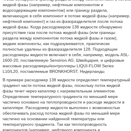
жидкой фазы (например, нефтяным компонентом и
водосодержащим компонентом) или границу раздела,
включающую в себя компонент в потоке жидкой фазы (например,
нефтяной компонент) и газ из фазоразделителя после потока
жидкой фазы. Когда расходомером 138 жидкости обнаружено
присутствие газа после потока жидкой фазы (или границы
раздела между компонентом потока жидкой фазы и газом),
жидкие компоненты, как подразумевается, практически
полностью удалены из фазоразделителя 128. Подходящие
расходомеры жидкости включают в себя, например, модель ASL-
1600-20, поставляемую Sensirion AG, Швейцария, и цифровые
массовые расходомеры/контроллеры LIQUI-FLOW Series
L10/L20, поставляемые BRONKHORST, Нидерланды.
В примере расходомер 138 жидкости определяет температурный
градиент части потока жидкой фазы, поскольку поток жидкой
фазы течет через капилляр с нагревательным элементом.
Определение температурного градиента по меньшей мере
частично основано на теплопроводности и расходе жидкости в
капилляре. Расходомер жидкости выполнен с возможностью
обеспечивать расход потока жидкой фазы по меньшей мере
частично на основании найденной температуры или
температурного градиента. Так как теплопроводность
компонентов (например, нефтяного компонента и