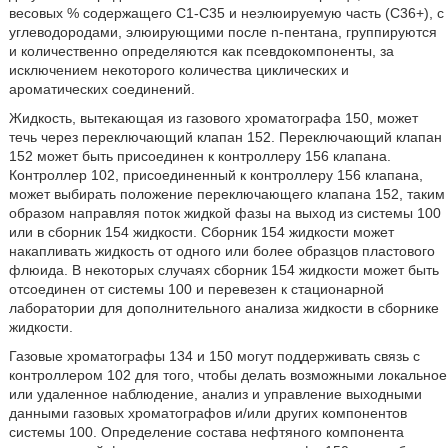
весовых % содержащего C1-C35 и неэлюируемую часть (C36+), с
углеводородами, элюирующими после n-пентана, группируются
и количественно определяются как псевдокомпоненты, за
исключением некоторого количества циклических и
ароматических соединений.
Жидкость, вытекающая из газового хроматографа 150, может
течь через переключающий клапан 152. Переключающий клапан
152 может быть присоединен к контроллеру 156 клапана.
Контроллер 102, присоединенный к контроллеру 156 клапана,
может выбирать положение переключающего клапана 152, таким
образом направляя поток жидкой фазы на выход из системы 100
или в сборник 154 жидкости. Сборник 154 жидкости может
накапливать жидкость от одного или более образцов пластового
флюида. В некоторых случаях сборник 154 жидкости может быть
отсоединен от системы 100 и перевезен к стационарной
лаборатории для дополнительного анализа жидкости в сборнике
жидкости.
Газовые хроматографы 134 и 150 могут поддерживать связь с
контроллером 102 для того, чтобы делать возможными локальное
или удаленное наблюдение, анализ и управление выходными
данными газовых хроматографов и/или других компонентов
системы 100. Определение состава нефтяного компонента