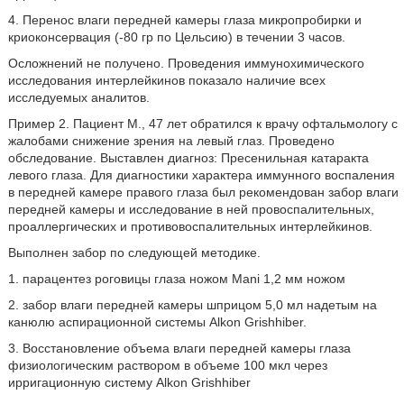
4. Перенос влаги передней камеры глаза микропробирки и
криоконсервация (-80 гр по Цельсию) в течении 3 часов.
Осложнений не получено. Проведения иммунохимического
исследования интерлейкинов показало наличие всех
исследуемых аналитов.
Пример 2. Пациент М., 47 лет обратился к врачу офтальмологу с
жалобами снижение зрения на левый глаз. Проведено
обследование. Выставлен диагноз: Пресенильная катаракта
левого глаза. Для диагностики характера иммунного воспаления
в передней камере правого глаза был рекомендован забор влаги
передней камеры и исследование в ней провоспалительных,
проаллергических и противовоспалительных интерлейкинов.
Выполнен забор по следующей методике.
1. парацентез роговицы глаза ножом Mani 1,2 мм ножом
2. забор влаги передней камеры шприцом 5,0 мл надетым на
канюлю аспирационной системы Alkon Grishhiber.
3. Восстановление объема влаги передней камеры глаза
физиологическим раствором в объеме 100 мкл через
ирригационную систему Alkon Grishhiber