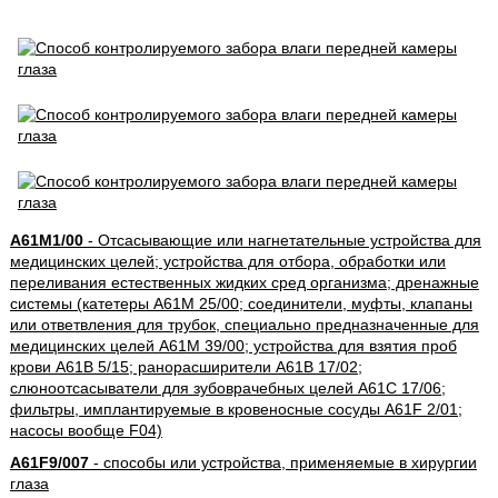
A61M1/00
- Отсасывающие или нагнетательные устройства для
медицинских целей; устройства для отбора, обработки или
переливания естественных жидких сред организма; дренажные
системы (катетеры A61M 25/00; соединители, муфты, клапаны
или ответвления для трубок, специально предназначенные для
медицинских целей A61M 39/00; устройства для взятия проб
крови A61B 5/15; ранорасширители A61B 17/02;
слюноотсасыватели для зубоврачебных целей A61C 17/06;
фильтры, имплантируемые в кровеносные сосуды A61F 2/01;
насосы вообще F04)
A61F9/007
- способы или устройства, применяемые в хирургии
глаза