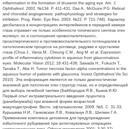
inflammation in the formation of drusenin the aging eye. Am. J.
Ophthalmol. 2002. №134. P. 411-431; Das A., McGuire P.G. Retinal
and choroidal angiogenesis: pathophysiology and strategies for
inhibition. Prog. Retin. Eye Res. 2003. №22. P. 721-748). Характер
дисбаланса в концентрациях интерлейкинов в передней камере
глаза отражает не только особенности топического синтеза этих
молекул, но и соотношения провоспалительного,
проаллергического и противовоспалительного потенциалов в
патологическом процессе на роговице, радужке и хрусталике
глаза (Chua J., Vania М., Cheung С.М., Ang М. et al. Expression
profile of inflammatory cytokines in aqueous from glaucomatous
eyes. Molecular Vision 2012; 18:431-438; Sawada H., Fukuchi Т.,
Tanaka Т., Abe H. Tumor necrosis factor-alpha concentrations in the
aqueous humor of patients with glaucoma. Invest Ophthalmol Vis Sci
2010). Эта информация является не только диагностически
значимой для патологии этих структур глаза, но и определяющей
для выбора лечебной тактики (Байбородов Я.В., Быков И.Ю.
Первый опыт интравитреального введения луцентиса
(ранибизумаба) при влажной форме возрастной
макулодистрофии. Вестн. офтальмологии. 2009. №5. С. 31-33;
Курышева Н.И., Ганковская Л.В., Ковальчук Л.В., Шилкин Г.А.
Применение комплекса цитокинов для предупреждения
избыточного рубцевания при антиглаукомных операциях
непроникающего типа. Офтальмохирургия 2001; 3:30-37).