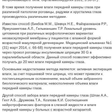
В тоже время получение влаги передней камеры глаза при
различной патологии роговицы, радужки и хрусталика глаза
производилось различными методами.
Известен способ (Бикбов М.М., Шевчук Н.Е., Файзрахманов P.P.,
Ярмухаметова А.Л., Гильманшин Т.Р. Локальный уровень
цитокинов при различных морфологических вариантах
неоваскулярной мембраны у пациентов с влажной формой
возрастной макулярной дегенерации. Медицинский альманах №1
(31) март 2014, с. 66-68) получения влаги передней камеры глаза
через прокол роговицы инсулиновым шприцем 30 G в
паралимбальной области. Данный способ позволяет эффективно
получать до 20 мкл влаги передней камеры глаза.
Основными недостатками метода являются: активная экспирация
влаги, за счет поршневой тяги шприца, что может привезти к
постинъекционным осложнениям; малый объем забранного
биологического материала; невосполнение объема влаги
передней камеры глаза.
Другой способ забора влаги передней камеры глаза (Шпак А.А.,
Гехт А.Б., Дружкова Т.А., Козлова К.И. Соотношения
нейротрофических факторов в слезной жидкости и влаге
передней камеры у больных с возрастной катарактой.