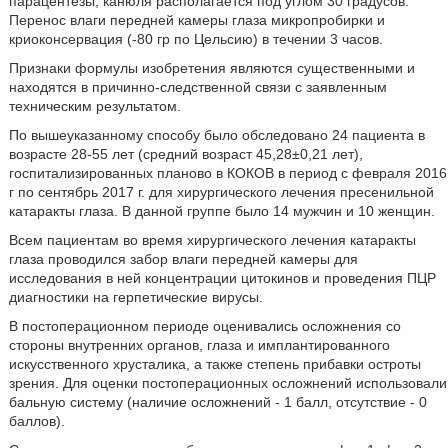
парацентезы, канюля располагается под углом 30 градусов.
Перенос влаги передней камеры глаза микропробирки и
криоконсервация (-80 гр по Цельсию) в течении 3 часов.
Признаки формулы изобретения являются существенными и
находятся в причинно-следственной связи с заявленным
техническим результатом.
По вышеуказанному способу было обследовано 24 пациента в
возрасте 28-55 лет (средний возраст 45,28±0,21 лет),
госпитализированных планово в КОКОВ в период с февраля 2016
г по сентябрь 2017 г. для хирургического лечения пресенильной
катаракты глаза. В данной группе было 14 мужчин и 10 женщин.
Всем пациентам во время хирургического лечения катаракты
глаза проводился забор влаги передней камеры для
исследования в ней концентрации цитокинов и проведения ПЦР
диагностики на герпетические вирусы.
В постоперационном периоде оценивались осложнения со
стороны внутренних органов, глаза и имплантированного
искусственного хрусталика, а также степень прибавки остроты
зрения. Для оценки постоперационных осложнений использовали
бальную систему (наличие осложнений - 1 балл, отсутствие - 0
баллов).