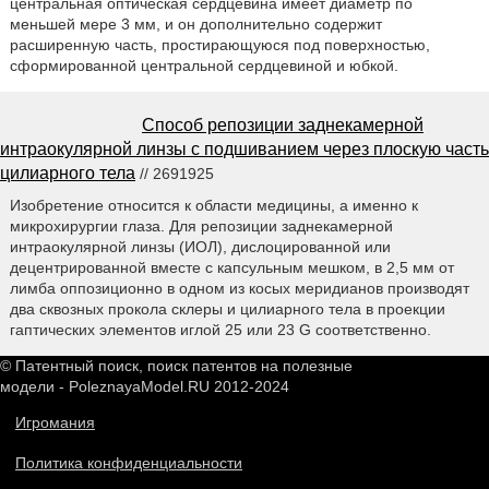
центральная оптическая сердцевина имеет диаметр по
меньшей мере 3 мм, и он дополнительно содержит
расширенную часть, простирающуюся под поверхностью,
сформированной центральной сердцевиной и юбкой.
Способ репозиции заднекамерной
интраокулярной линзы с подшиванием через плоскую часть
цилиарного тела
// 2691925
Изобретение относится к области медицины, а именно к
микрохирургии глаза. Для репозиции заднекамерной
интраокулярной линзы (ИОЛ), дислоцированной или
децентрированной вместе с капсульным мешком, в 2,5 мм от
лимба оппозиционно в одном из косых меридианов производят
два сквозных прокола склеры и цилиарного тела в проекции
гаптических элементов иглой 25 или 23 G соответственно.
© Патентный поиск, поиск патентов на полезные
модели - PoleznayaModel.RU 2012-2024
Игромания
Политика конфиденциальности