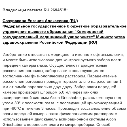
Владельцы патента RU 2694515:
Созуракова Евгения Алексеевна (RU)
Федеральное государственное бюджетное образовательное
учреждение высшего образования "Кемеровский
государственный медицинский университет" Министерства
здравоохранения Российской Федерации (RU)
Изобретение относится к медицине, а именно к офтальмологии,
и может быть использовано для контролируемого забора влаги
передней камеры глаза. Осуществляют парацентезные
рассечения роговицы, забор влаги с последующим ее
восполнением физиологическим раствором. Парацентезные
рассечения роговицы проводят горизонтально на расстоянии 1
мм от лимба параллельно друг другу. Забор влаги передней
камеры производят шприцом 5,0 мл через канюлю
аспирационной системы Alcon Grieshaber, расположенную под
углом 30° к плоскости глаза, с последующей криоконсервацией
при -80°С в течение 3 часов. Производят восстановление объема
влаги передней камеры глаза физиологическим раствором с
использованием двух канюль аспирационной системы Alcon
Grieshaber с переносом влаги из микропробирки. Способ