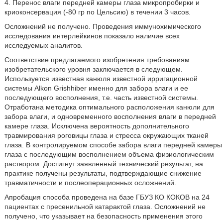
4. Перенос влаги передней камеры глаза микропробирки и
криоконсервация (-80 гр по Цельсию) в течении 3 часов.
Осложнений не получено. Проведения иммунохимического
исследования интерлейкинов показало наличие всех
исследуемых аналитов.
Соответствие предлагаемого изобретения требованиям
изобретательского уровня заключается в следующем.
Используется известная канюля известной ирригационной
системы Alkon Grishhiber именно для забора влаги и ее
последующего восполнения, т.е. часть известной системы.
Отработана методика оптимального расположения канюли для
забора влаги, и одновременного восполнения влаги в передней
камере глаза. Исключена вероятность дополнительного
травмирования роговицы глаза и стресса окружающих тканей
глаза. В контролируемом способе забора влаги передней камеры
глаза с последующим восполнением объема физиологическим
раствором. Достигнут заявленный технический результат, на
практике получены результаты, подтверждающие снижение
травматичности и послеоперационных осложнений.
Апробация способа проведена на базе ГБУЗ КО КОКОВ на 24
пациентах с пресенильной катарактой глаза. Осложнений не
получено, что указывает на безопасность применения этого