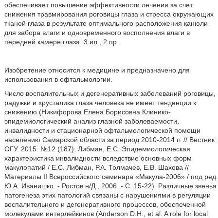
обеспечивает повышение эффективности лечения за счет
снижения травмирования роговицы глаза и стресса окружающих
тканей глаза в результате оптимального расположения канюли
для забора влаги и одновременного восполнения влаги в
передней камере глаза. 3 ил., 2 пр.
Изобретение относится к медицине и предназначено для
использования в офтальмологии.
Число воспалительных и дегенеративных заболеваний роговицы,
радужки и хрусталика глаза человека не имеет тенденции к
снижению (Никифорова Елена Борисовна Клинико-
эпидемиологический анализ глазной заболеваемости,
инвалидности и стационарной офтальмологической помощи
населению Самарской области за период 2010-2014 гг // Вестник
ОГУ. 2015. №12 (187); Либман, Е.С. Эпидемиологическая
характеристика инвалидности вследствие основных форм
макулопатий / Е.С. Либман, Р.А. Толмачев, Е.В. Шахова //
Материалы II Всероссийского семинара «Макула-2006» / под ред.
Ю.А. Иванишко. - Ростов н/Д., 2006. - С. 15-22). Различные звенья
патогенеза этих патологий связаны с нарушениями в регуляции
воспалительного и дегенеративного процессов, обеспеченной
молекулами интерлейкинов (Anderson D.H., et al. A role for local