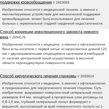
поддержки кровообращения
// 2683069
Изобретение относится к медицинской технике, а именно к
имплантируемым устройствам для механической поддержки
кровообращения, может быть использовано для лечения
больных с терминальной стадией сердечной недостаточности.
Способ коррекции инволюционного заворота нижнего
века
// 2694176
Изобретение относится к медицине, а именно к офтальмологии.
Вкол иглы-носителя с первой нитью из капролактона длиной 120
мм с двунаправленными сходящимися насечками и свободной
от насечек центральной зоной осуществляют в височной
области перпендикулярно поверхности кожи.
Способ хирургического лечения глаукомы
// 2693824
Изобретение относится к медицине, а именно к офтальмологии,
и предназначено для хирургического лечения глаукомы. Суть
изобретения: выкраивают поверхностный склеральный лоскут
размером 4×4 мм, заходящий в прозрачные слои роговицы на
0,8-1,0 мм, глубокий склеральный лоскут формируют с
вершиной, выступающей за край поверхностного лоскута на 1-