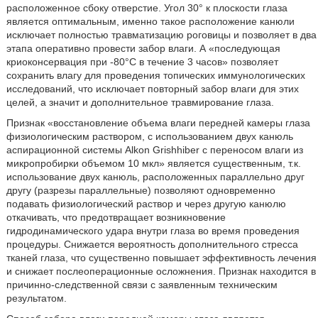
расположенное сбоку отверстие. Угол 30° к плоскости глаза
является оптимальным, именно такое расположение канюли
исключает полностью травматизацию роговицы и позволяет в два
этапа оперативно провести забор влаги. А «последующая
криоконсервация при -80°С в течение 3 часов» позволяет
сохранить влагу для проведения топических иммунологических
исследований, что исключает повторный забор влаги для этих
целей, а значит и дополнительное травмирование глаза.
Признак «восстановление объема влаги передней камеры глаза
физиологическим раствором, с использованием двух канюль
аспирационной системы Alkon Grishhiber с переносом влаги из
микропробирки объемом 10 мкл» является существенным, т.к.
использование двух канюль, расположенных параллельно друг
другу (разрезы параллельные) позволяют одновременно
подавать физиологический раствор и через другую канюлю
откачивать, что предотвращает возникновение
гидродинамического удара внутри глаза во время проведения
процедуры. Снижается вероятность дополнительного стресса
тканей глаза, что существенно повышает эффективность лечения
и снижает послеоперационные осложнения. Признак находится в
причинно-следственной связи с заявленным техническим
результатом.