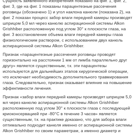
Сущность заявленного изобретения показано на фиг. 1, фиг. 2,
фиг. 3, где на фиг. 1 показаны парацентезные рассечения
роговицы (обозначено 1) и угол наклона канюли (показана 2), на
фиг. 2 показан процесс забор влаги передней камеры производят
шприцом 5,0 мл через канюлю аспирационной системы Alkon
Grishhiber расположенную под углом 30° к плоскости глаза, на
фиг. 3 восстановление объема влаги передней камеры глаза
физиологическим раствором, с использованием двух канюль
аспирационной системы Alkon Grishhiber.
Признак «парацентезные рассечения роговицы проводят
горизонтально на расстоянии 1 мм от лимба параллельно друг
другу» является существенным, т.к. эти парацентезы
используются для дальнейших этапов хирургической операции,
что исключает необходимость дополнительного травмирования
глаза. Следовательно, признак оказывает влияние на повышение
эффективности лечения.
Признак «забор влаги передней камеры производят шприцом 5,0
мл через канюлю аспирационной системы Alkon Grishhiber
расположенную под углом 30° к плоскости глаза с последующей
криоконсервацией при -80°С в течение 3 часов» является
существенным, т.к. на практике доказано, что для забора влаги
оптимально подходит канюля именно от аспирационной системы
Alkon Grishhiber по своим параметрам, а именно диаметр и