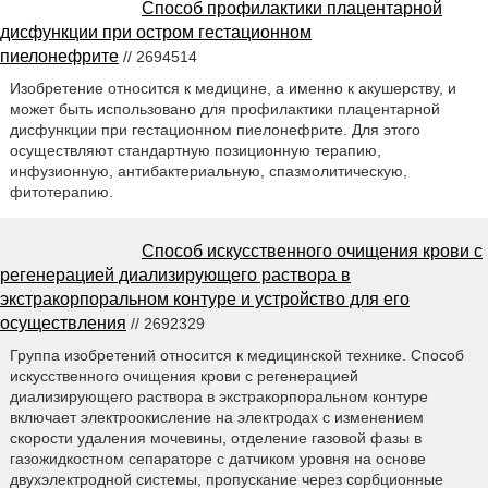
Способ профилактики плацентарной
дисфункции при остром гестационном
пиелонефрите
// 2694514
Изобретение относится к медицине, а именно к акушерству, и
может быть использовано для профилактики плацентарной
дисфункции при гестационном пиелонефрите. Для этого
осуществляют стандартную позиционную терапию,
инфузионную, антибактериальную, спазмолитическую,
фитотерапию.
Способ искусственного очищения крови с
регенерацией диализирующего раствора в
экстракорпоральном контуре и устройство для его
осуществления
// 2692329
Группа изобретений относится к медицинской технике. Способ
искусственного очищения крови с регенерацией
диализирующего раствора в экстракорпоральном контуре
включает электроокисление на электродах с изменением
скорости удаления мочевины, отделение газовой фазы в
газожидкостном сепараторе с датчиком уровня на основе
двухэлектродной системы, пропускание через сорбционные