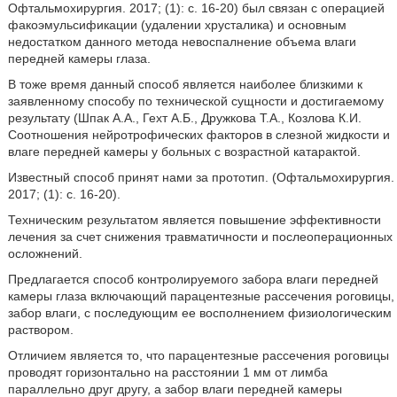
Офтальмохирургия. 2017; (1): с. 16-20) был связан с операцией
факоэмульсификации (удалении хрусталика) и основным
недостатком данного метода невоспалнение объема влаги
передней камеры глаза.
В тоже время данный способ является наиболее близкими к
заявленному способу по технической сущности и достигаемому
результату (Шпак А.А., Гехт А.Б., Дружкова Т.А., Козлова К.И.
Соотношения нейротрофических факторов в слезной жидкости и
влаге передней камеры у больных с возрастной катарактой.
Известный способ принят нами за прототип. (Офтальмохирургия.
2017; (1): с. 16-20).
Техническим результатом является повышение эффективности
лечения за счет снижения травматичности и послеоперационных
осложнений.
Предлагается способ контролируемого забора влаги передней
камеры глаза включающий парацентезные рассечения роговицы,
забор влаги, с последующим ее восполнением физиологическим
раствором.
Отличием является то, что парацентезные рассечения роговицы
проводят горизонтально на расстоянии 1 мм от лимба
параллельно друг другу, а забор влаги передней камеры