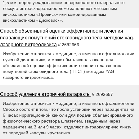
1,5 мм, перед укладыванием поверхностного склерального
лоскута интрасклеральное ложе заполняют когезивным
вискоэластиком «Провиск» или комбинированным
вискоэластиком «Дисковиск».
Способ объективной оценки эффективности лечения
плавающих помутнений стекловидного тела методом yag-
лазерного витреолизиса
// 2692666
Изобретение относится к медицине, а именно к офтальмологии,
лучевой диагностике, и может быть использовано для
объективной оценки эффективности лечения плавающих
помутнений стекловидного тела (ППСТ) методом YAG-
лазерного витреолизиса.
Способ удаления вторичной катаракты
// 2692657
Изобретение относится к медицине, а именно к офтальмологии.
Способ состоит в том, что после установки через парацентез на
6 часах ирригационной канюли для подачи сбалансированного
физиологического раствора шпателем, введенным через
парацентез на 3 или 9 часах, отделяют интраокулярную линзу
от передней капсулы хрусталика.