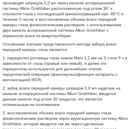
производят шприцом 5,0 мл через канюлю аспирационной
системы Alkon Grishhiber расположенную под углом 30° к
плоскости глаза с последующей криоконсервацией при -80°С в
течение 3 часов, и восстановление объема влаги передней
камеры глаза физиологическим раствором, с использованием
двух канюль аспирационной системы Alkon Grishhiber с
переносом влаги из микропробирки.
Основными этапами представленного метода забора влаги
передней камеры глаза являются:
1. парацентез роговицы глаза ножом Mani 1,2 мм на 3 ч или 9 ч в
зависимости от глаза (правый или левый), и далее эти
парацентезы используются для дальнейших этапов
хирургической операции (факоэмульсификация катаракты с
имплантацией ИОЛ).
2. забор влаги передней камеры шприцом 5,0 мл надетым на
канюлю аспирационной системы Alkon Grishhiber, вводится
данная канюля под углом 30 градусов, что является
оптимальным ее положением.
3. восстановление объема влаги передней камеры глаза
физиологическим раствором через ирригационную систему Alkon
Grishhiber, которая вводится так же через сделанные