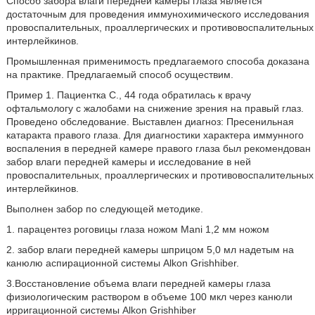
Способ забора влаги передней камеры глаза является
достаточным для проведения иммунохимического исследования
провоспалительных, проаллергических и противовоспалительных
интерлейкинов.
Промышленная применимость предлагаемого способа доказана
на практике. Предлагаемый способ осуществим.
Пример 1. Пациентка С., 44 года обратилась к врачу
офтальмологу с жалобами на снижение зрения на правый глаз.
Проведено обследование. Выставлен диагноз: Пресенильная
катаракта правого глаза. Для диагностики характера иммунного
воспаления в передней камере правого глаза был рекомендован
забор влаги передней камеры и исследование в ней
провоспалительных, проаллергических и противовоспалительных
интерлейкинов.
Выполнен забор по следующей методике.
1. парацентез роговицы глаза ножом Mani 1,2 мм ножом
2. забор влаги передней камеры шприцом 5,0 мл надетым на
канюлю аспирационной системы Alkon Grishhiber.
3.Восстановление объема влаги передней камеры глаза
физиологическим раствором в объеме 100 мкл через канюли
ирригационной системы Alkon Grishhiber