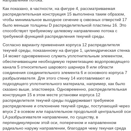
направлении потока.
Как показано, в частности, на фигуре 4, рассматриваемая
распределительная конструкция 15 выполнена таким образом,
чтобы минимальное выходное сечение q сквозных отверстий 17
было меньше толщины D распределительной пластины 16. Это
способствует требуемому целевому направлению потока с
требуемой функцией распределения текучей среды.
Согласно варианту применения корпуса 12 распределителя
текучей среды, показанному на фигуре 1, цилиндрическая стенка
14 может одновременно служить уплотнительным элементом,
обеспечивающим необходимую герметизацию водопроводящего
канала 5 относительно шарового шарнира 8 или области
соединения соединительного элемента 6 и основного корпуса 7
разбрызгивателя. Для этого стенку 14 изготавливают из
подходящего уплотнительного материала, например, как было
сказано выше, эластомера. Одновременно, распределительная
конструкция 15 в этом месте установки корпуса 12
распределителя текучей среды поддерживает требуемое
распределение и отклонение текучей среды, поступающей через
впуск 2 в осевом или параллельном продольной центральной оси
LA разбрызгивателя направлении, по существу, в
перпендикулярном этой оси, поперечном и направленном
радиально наружу направлении, благодаря чему текучая среда