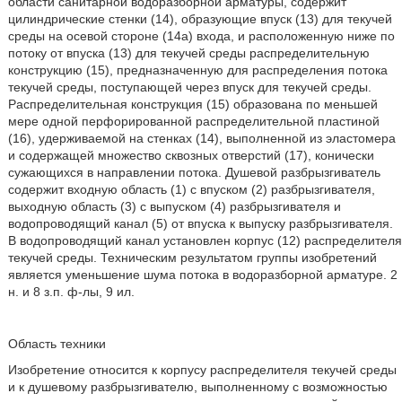
области санитарной водоразборной арматуры, содержит
цилиндрические стенки (14), образующие впуск (13) для текучей
среды на осевой стороне (14а) входа, и расположенную ниже по
потоку от впуска (13) для текучей среды распределительную
конструкцию (15), предназначенную для распределения потока
текучей среды, поступающей через впуск для текучей среды.
Распределительная конструкция (15) образована по меньшей
мере одной перфорированной распределительной пластиной
(16), удерживаемой на стенках (14), выполненной из эластомера
и содержащей множество сквозных отверстий (17), конически
сужающихся в направлении потока. Душевой разбрызгиватель
содержит входную область (1) с впуском (2) разбрызгивателя,
выходную область (3) с выпуском (4) разбрызгивателя и
водопроводящий канал (5) от впуска к выпуску разбрызгивателя.
В водопроводящий канал установлен корпус (12) распределителя
текучей среды. Техническим результатом группы изобретений
является уменьшение шума потока в водоразборной арматуре. 2
н. и 8 з.п. ф-лы, 9 ил.
Область техники
Изобретение относится к корпусу распределителя текучей среды
и к душевому разбрызгивателю, выполненному с возможностью