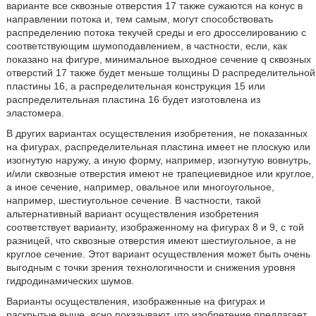
варианте все сквозные отверстия 17 также сужаются на конус в
направлении потока и, тем самым, могут способствовать
распределению потока текучей среды и его дросселированию с
соответствующим шумоподавлением, в частности, если, как
показано на фигуре, минимальное выходное сечение q сквозных
отверстий 17 также будет меньше толщины D распределительной
пластины 16, а распределительная конструкция 15 или
распределительная пластина 16 будет изготовлена из
эластомера.
В других вариантах осуществления изобретения, не показанных
на фигурах, распределительная пластина имеет не плоскую или
изогнутую наружу, а иную форму, например, изогнутую вовнутрь,
и/или сквозные отверстия имеют не трапециевидное или круглое,
а иное сечение, например, овальное или многоугольное,
например, шестиугольное сечение. В частности, такой
альтернативный вариант осуществления изобретения
соответствует варианту, изображенному на фигурах 8 и 9, с той
разницей, что сквозные отверстия имеют шестиугольное, а не
круглое сечение. Этот вариант осуществления может быть очень
выгодным с точки зрения технологичности и снижения уровня
гидродинамических шумов.
Варианты осуществления, изображенные на фигурах и
раскрытые выше, ясно показывают, что изобретение предлагает