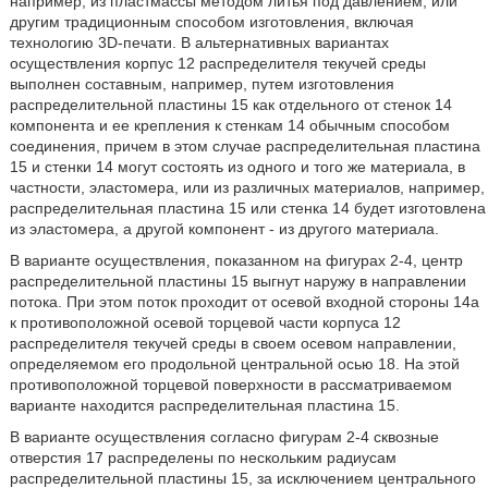
например, из пластмассы методом литья под давлением, или
другим традиционным способом изготовления, включая
технологию 3D-печати. В альтернативных вариантах
осуществления корпус 12 распределителя текучей среды
выполнен составным, например, путем изготовления
распределительной пластины 15 как отдельного от стенок 14
компонента и ее крепления к стенкам 14 обычным способом
соединения, причем в этом случае распределительная пластина
15 и стенки 14 могут состоять из одного и того же материала, в
частности, эластомера, или из различных материалов, например,
распределительная пластина 15 или стенка 14 будет изготовлена
из эластомера, а другой компонент - из другого материала.
В варианте осуществления, показанном на фигурах 2-4, центр
распределительной пластины 15 выгнут наружу в направлении
потока. При этом поток проходит от осевой входной стороны 14а
к противоположной осевой торцевой части корпуса 12
распределителя текучей среды в своем осевом направлении,
определяемом его продольной центральной осью 18. На этой
противоположной торцевой поверхности в рассматриваемом
варианте находится распределительная пластина 15.
В варианте осуществления согласно фигурам 2-4 сквозные
отверстия 17 распределены по нескольким радиусам
распределительной пластины 15, за исключением центрального