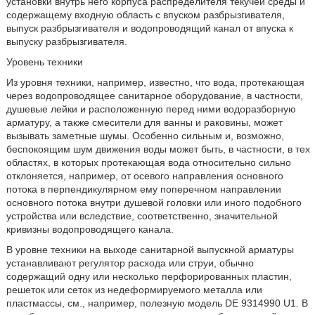
установки внутрь него корпуса распределителя текучей среды и
содержащему входную область с впуском разбрызгивателя,
выпуск разбрызгивателя и водопроводящий канал от впуска к
выпуску разбрызгивателя.
Уровень техники
Из уровня техники, например, известно, что вода, протекающая
через водопроводящее санитарное оборудование, в частности,
душевые лейки и расположенную перед ними водоразборную
арматуру, а также смесители для ванны и раковины, может
вызывать заметные шумы. Особенно сильным и, возможно,
беспокоящим шум движения воды может быть, в частности, в тех
областях, в которых протекающая вода относительно сильно
отклоняется, например, от осевого направления основного
потока в перпендикулярном ему поперечном направлении
основного потока внутри душевой головки или иного подобного
устройства или вследствие, соответственно, значительной
кривизны водопроводящего канала.
В уровне техники на выходе санитарной выпускной арматуры
устанавливают регулятор расхода или струи, обычно
содержащий одну или несколько перфорированных пластин,
решеток или сеток из недеформируемого металла или
пластмассы, см., например, полезную модель DE 9314990 U1. В