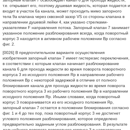
запорный клапан 7 освобождает канал 6 для прохода жидкости,
т.е. открывает его, поэтому душевая жидкость, которая подается и
входит в участок 6а канала, может проходить мимо запорного
тела 9а клапана через сквозной зазор VS со стороны клапана в
направлении душевой лейки 4, как указано стрелками-
указателями F направления потока. Запорный клапан 7 занимает
указанное положение разблокирования всегда, когда поворотный
корпус 3 находится в активном рабочем положении Bp согласно
фиг. 2.
[0026] В предпочтительном варианте осуществления
изобретения запорный клапан 7 имеет гистерезис переключения,
в соответствии с которым клапан начинает разблокирование
канала 6 для прохода жидкости во время поворота поворотного
корпуса 3 из исходного положения Rp в направлении рабочего
положения Bp с некоторой задержкой в отличие от полного
блокирования канала для прохода жидкости во время поворота
поворотного корпуса 3 из рабочего положения Bp в направлении
исходного положения Rp. Иными словами, когда поворотный
корпус 3 поворачивается из его исходного положения Rp,
запорный клапан 7 остается в положении блокирования согласно
фиг. 1 и 4 до тех пор, пока поворотный корпус 3 не достигнет
углового положения разблокирования, которое определено
предварительно заданным углом разблокирования. В результате
дальнейшего поворота поворотного корпуса 3 в направлении