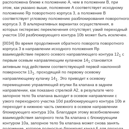
расположена ближе к положению А, чем в положении В, при
этом, как указано выше, положение А соответствует исходному
положению Rp поворотного корпуса 3, а положение В
соответствует угловому положению разблокирования поворотного
корпуса 3. В альтернативных вариантах осуществления, в
которых гистерезис переключения отсутствует, узкий переходный
участок 10d разблокирующего контура 10b может быть исключен.
[0034] Во время продолжения обратного поворота поворотного
корпуса 3 в направлении исходного положения Rp
взаимодействие первого осевого направляющего контура 12
с
1
первым осевым направляющим кулачком 14
становится
1
активным под действием соответствующей первой наклонной
поверхности 13
, проходящей по первому осевому
1
направляющему кулачку 14
. Это приводит к осевому
1
перемещению управляющей втулки 8а клапана в заднем
направлении, как показано стрелкой А2, в результате чего
запорное тело 9а клапана выходит в осевом направлении с
узкого переходного участка 10d разблокирующего контура 10b и
переходит в нижнюю часть смежного в осевом направлении
блокирующего контура 10а. Благодаря этому возобновлению
взаимодействия запорного тела 9а клапана с блокирующим
контуром 10а, запорное тело 9а клапана может снова занять
положение, которое полностью блокирует канал 6 для прохода