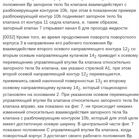
положения Bp запорное тело 9а клапана взаимодействует с
разблокирующим контуром 10b, при этом в показанном примере
разблокирующий контур 10b поднимает запорное тело 9а
клапана от контура 11 седла клапана, и, таким образом,
запорный клапан 7 открывает канал 6 для прохода жидкости.
[0032] Кроме того, во время продолжения поворота поворотного
корпуса 3 в направлении его рабочего положения Bp
взаимодействие второго осевого направляющего контура 12
со
2
вторым осевым направляющим кулачком 14
приводит к осевому
2
перемещению управляющей втулки 8а клапана относительно
запорного тела 9а клапана, как указано стрелкой А1, при этом
второй осевой направляющий контур 12
перемещается,
2
прижимаясь своей наклонной поверхностью 13
ко второму
2
осевому направляющему кулачку 14
, который стационарно
2
установлен на основании 2. При указанном осевом перемещении
управляющей втулки 8а клапана относительно запорного тела 9а
клапана вправо, как показано на фиг. 7, не происходит никаких
изменений относительно взаимодействия запорного тела 9а
клапана с разблокирующим контуром 10b, который для этой цели
имеет достаточную осевую ширину. В центральной части фиг. 7
показано положение С управляющей втулки 8а клапана, когда
поворотный корпус 3 достигает своего рабочего положения Bp.