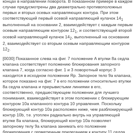
концах в направлении поворота. В показанном примере в каждом
случае предусмотрены два диаметрально противоположных
первых и вторых осевых направляющих контура. При этом
соответствующий первый осевой направляющий кулачок 14
1
выполненный на основании 2, взаимодействует с каждым первым
осевым направляющим контуром 12
, и соответствующий второй
1
осевой направляющий кулачок 14
, выполненный на основании
2
2, взаимодействует со вторым осевым направляющим контуром
12
.
2
[0030] Показанное слева на фиг. 7 положение А втулки 8а седла
клапана соответствует положению блокирования запорного
клапана 7, когда согласно фиг. 1 и 3 поворотный корпус 3
находится в исходном положении Rp. Запорное тело 9а клапана,
которое показано на фиг. 7 в его положении относительно втулки
8а седла клапана и прерывистыми линиями в его,
соответственно, предшествующем положении для лучшего
понимания, взаимодействует в этом положении с блокирующим
контуром 10а клапанного контура 10 управления. Поскольку
блокирующий контур 10а расположен ниже, чем разблокирующий
контур 10b, т.е. утоплен радиально внутрь на управляющей
втулке 8а клапана, блокирующий контур 10а позволяет
запорному телу 9а клапана занимать его положение
блокирования с герметичным прилеганием к контуру 11 седла