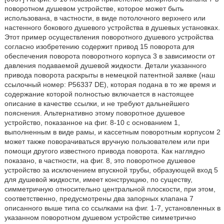
поворотном душевом устройстве, которое может быть
использована, в частности, в виде потолочного верхнего или
настенного бокового душевого устройства в душевых установках.
Этот пример осуществления поворотного душевого устройства
согласно изобретению содержит привод 15 поворота для
обеспечения поворота поворотного корпуса 3 в зависимости от
давления подаваемой душевой жидкости. Детали указанного
привода поворота раскрыты в немецкой патентной заявке (наш
ссылочный номер: Р56337 DE), которая подана в то же время и
содержание которой полностью включается в настоящее
описание в качестве ссылки, и не требуют дальнейшего
пояснения. Альтернативно этому поворотное душевое
устройство, показанное на фиг. 8-10 с основанием 1,
выполненным в виде рамы, и кассетным поворотным корпусом 2
может также поворачиваться вручную пользователем или при
помощи другого известного привода поворота. Как наглядно
показано, в частности, на фиг. 8, это поворотное душевое
устройство за исключением впускной трубы, образующей вход 5
для душевой жидкости, имеет конструкцию, по существу,
симметричную относительно центральной плоскости, при этом,
соответственно, предусмотрены два запорных клапана 7
описанного выше типа со ссылками на фиг. 1-7, установленных в
указанном поворотном душевом устройстве симметрично