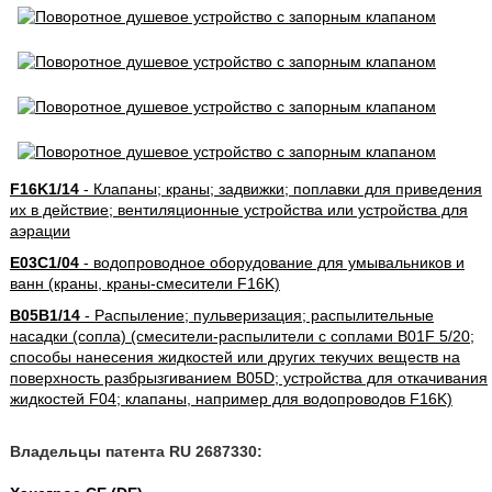
F16K1/14
- Клапаны; краны; задвижки; поплавки для приведения
их в действие; вентиляционные устройства или устройства для
аэрации
E03C1/04
- водопроводное оборудование для умывальников и
ванн (краны, краны-смесители F16K)
B05B1/14
- Распыление; пульверизация; распылительные
насадки (сопла) (смесители-распылители с соплами B01F 5/20;
способы нанесения жидкостей или других текучих веществ на
поверхность разбрызгиванием B05D; устройства для откачивания
жидкостей F04; клапаны, например для водопроводов F16K)
Владельцы патента RU 2687330: