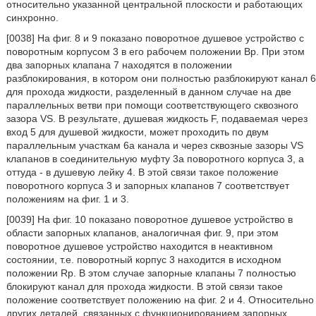
относительно указанной центральной плоскости и работающих
синхронно.
[0038] На фиг. 8 и 9 показано поворотное душевое устройство с
поворотным корпусом 3 в его рабочем положении Bp. При этом
два запорных клапана 7 находятся в положении
разблокирования, в котором они полностью разблокируют канал 6
для прохода жидкости, разделенный в данном случае на две
параллельных ветви при помощи соответствующего сквозного
зазора VS. В результате, душевая жидкость F, подаваемая через
вход 5 для душевой жидкости, может проходить по двум
параллельным участкам 6а канала и через сквозные зазоры VS
клапанов в соединительную муфту 3а поворотного корпуса 3, а
оттуда - в душевую лейку 4. В этой связи такое положение
поворотного корпуса 3 и запорных клапанов 7 соответствует
положениям на фиг. 1 и 3.
[0039] На фиг. 10 показано поворотное душевое устройство в
области запорных клапанов, аналогичная фиг. 9, при этом
поворотное душевое устройство находится в неактивном
состоянии, т.е. поворотный корпус 3 находится в исходном
положении Rp. В этом случае запорные клапаны 7 полностью
блокируют канал для прохода жидкости. В этой связи такое
положение соответствует положению на фиг. 2 и 4. Относительно
других деталей, связанных с функционированием запорных