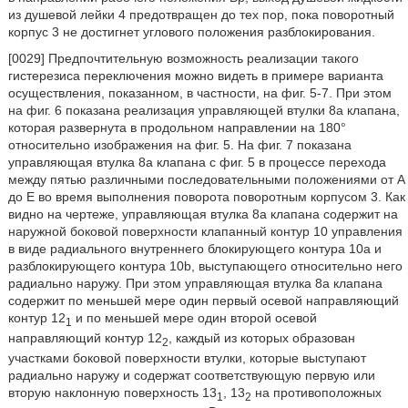
из душевой лейки 4 предотвращен до тех пор, пока поворотный
корпус 3 не достигнет углового положения разблокирования.
[0029] Предпочтительную возможность реализации такого
гистерезиса переключения можно видеть в примере варианта
осуществления, показанном, в частности, на фиг. 5-7. При этом
на фиг. 6 показана реализация управляющей втулки 8а клапана,
которая развернута в продольном направлении на 180°
относительно изображения на фиг. 5. На фиг. 7 показана
управляющая втулка 8а клапана с фиг. 5 в процессе перехода
между пятью различными последовательными положениями от А
до Е во время выполнения поворота поворотным корпусом 3. Как
видно на чертеже, управляющая втулка 8а клапана содержит на
наружной боковой поверхности клапанный контур 10 управления
в виде радиального внутреннего блокирующего контура 10а и
разблокирующего контура 10b, выступающего относительно него
радиально наружу. При этом управляющая втулка 8а клапана
содержит по меньшей мере один первый осевой направляющий
контур 12
и по меньшей мере один второй осевой
1
направляющий контур 12
, каждый из которых образован
2
участками боковой поверхности втулки, которые выступают
радиально наружу и содержат соответствующую первую или
вторую наклонную поверхность 13
, 13
на противоположных
1
2