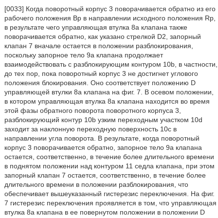
[0033] Когда поворотный корпус 3 поворачивается обратно из его
рабочего положения Bp в направлении исходного положения Rp,
в результате чего управляющая втулка 8а клапана также
поворачивается обратно, как указано стрелкой D2, запорный
клапан 7 вначале остается в положении разблокирования,
поскольку запорное тело 9а клапана продолжает
взаимодействовать с разблокирующим контуром 10b, в частности,
до тех пор, пока поворотный корпус 3 не достигнет углового
положения блокирования. Оно соответствует положению D
управляющей втулки 8а клапана на фиг. 7. В осевом положении,
в котором управляющая втулка 8а клапана находится во время
этой фазы обратного поворота поворотного корпуса 3,
разблокирующий контур 10b узким переходным участком 10d
заходит за наклонную переходную поверхность 10с в
направлении угла поворота. В результате, когда поворотный
корпус 3 поворачивается обратно, запорное тело 9а клапана
остается, соответственно, в течение более длительного времени
в поднятом положении над контуром 11 седла клапана, при этом
запорный клапан 7 остается, соответственно, в течение более
длительного времени в положении разблокирования, что
обеспечивает вышеуказанный гистерезис переключения. На фиг.
7 гистерезис переключения проявляется в том, что управляющая
втулка 8а клапана в ее повернутом положении в положении D