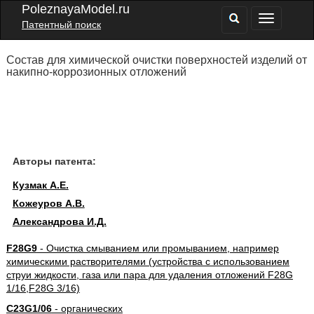
PoleznayaModel.ru
Патентный поиск
Состав для химической очистки поверхностей изделий от
накипно-коррозионных отложений
Авторы патента:
Кузмак А.Е.
Кожеуров А.В.
Александрова И.Д.
F28G9
- Очистка смыванием или промыванием, например
химическими растворителями (устройства с использованием
струи жидкости, газа или пара для удаления отложений F28G
1/16,F28G 3/16)
C23G1/06
- органических