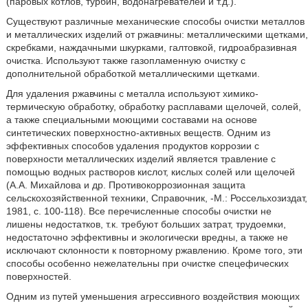
(паровых котлов, турбин, водонагревателей и т.д.).
Существуют различные механические способы очистки металлов
и металлических изделий от ржавчины: металлическими щетками,
скребками, наждачными шкурками, галтовкой, гидроабразивная
очистка. Используют также газопламенную очистку с
дополнительной обработкой металлическими щетками.
Для удаления ржавчины с металла используют химико-
термическую обработку, обработку расплавами щелочей, солей,
а также специальными моющими составами на основе
синтетических поверхностно-активных веществ. Одним из
эффективных способов удаления продуктов коррозии с
поверхности металлических изделий является травление с
помощью водных растворов кислот, кислых солей или щелочей
(А.А. Михайлова и др. Противокоррозионная защита
сельскохозяйственной техники, Справочник, -М.: Россельхозиздат,
1981, с. 100-118). Все перечисленные способы очистки не
лишены недостатков, т.к. требуют больших затрат, трудоемки,
недостаточно эффективны и экологически вредны, а также не
исключают склонности к повторному ржавлению. Кроме того, эти
способы особенно нежелательны при очистке спецефических
поверхностей.
Одним из путей уменьшения агрессивного воздействия моющих