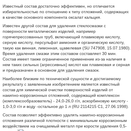
Известный состав достаточно эффективен, но отличается
избирательностью по отношению к типу отложений, содержащих
в качестве основного компонента оксалат кальция.
Известен другой состав для удаления стеклосмазки с
поверхности металлических изделий, например
горячепрессованных труб, включающий плавиковую кислоту,
серную кислоту, персульфат аммония и органическую кислоту,
такую как винная, лимонная, щавелевая (SU 747908, 15.07.1980).
Время удаления смазки этим составом составляет 30 мин.
Состав имеет также ограниченное применение из-за наличия в
нем таких сильных (агрессивных) кислот как плавиковая и серная
и предназначен в основном для удаления смазок.
Наиболее близким по технической сущности и достигаемому
результату с заявленным изобретением является известный
состав для химической очистки поверхностей изделий от
накипно-коррозионных отложений, содержащий комплексон
(комплексообразователь) - 24,0-26,0 г/л, аскорбиновую кислоту -
1,0-3,0 г/л и воду -остальное до 1 л (RU 2114215 C1, 27.06.1998).
Состав позволяет эффективно удалять накипно-коррозионные
отложения различной плотности с минимальным коррозионным
воздействием на очищаемый металл при корости удаления 0,5-