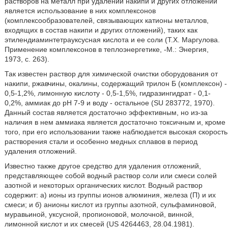
растворов на металл при удалении накипи и других отложений
является использование в них комплексонов
(комплексообразователей, связывающих катионы металлов,
входящих в состав накипи и других отложений), таких как
этилендиаминтетрауксусная кислота и ее соли (Т.Х. Маргулова.
Применение комплексонов в теплоэнергетике, -М.: Энергия,
1973, с. 263).
Так известен раствор для химической очистки оборудования от
накипи, ржавчины, окалины, содержащий трилон Б (комплексон) -
0,5-1,2%, лимонную кислоту - 0,5-1,5%, гидразингидрат - 0,1-
0,2%, аммиак до рН 7-9 и воду - остальное (SU 283772, 1970).
Данный состав является достаточно эффективным, но из-за
наличия в нем аммиака является достаточно токсичным и, кроме
того, при его использовании также наблюдается высокая скорость
растворения стали и особенно медных сплавов в период
удаления отложений.
Известно также другое средство для удаления отложений,
представляющее собой водный раствор соли или смеси солей
азотной и некоторых органических кислот. Водный раствор
содержит: а) ионы из группы ионов алюминия, железа (П) и их
смеси; и б) анионы кислот из группы азотной, сульфаминовой,
муравьиной, уксусной, пропионовой, молочной, винной,
лимонной кислот и их смесей (US 4264463, 28.04.1981).