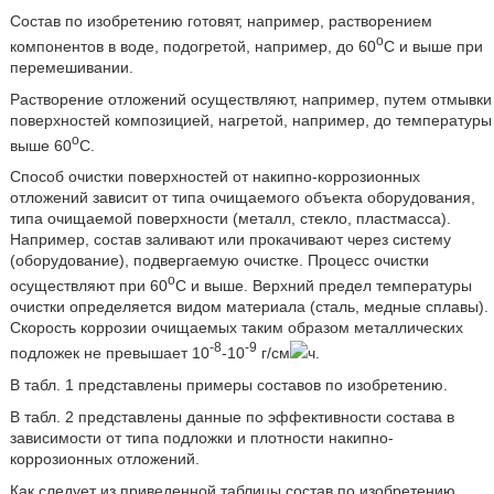
Состав по изобретению готовят, например, растворением
o
компонентов в воде, подогретой, например, до 60
С и выше при
перемешивании.
Растворение отложений осуществляют, например, путем отмывки
поверхностей композицией, нагретой, например, до температуры
o
выше 60
С.
Способ очистки поверхностей от накипно-коррозионных
отложений зависит от типа очищаемого объекта оборудования,
типа очищаемой поверхности (металл, стекло, пластмасса).
Например, состав заливают или прокачивают через систему
(оборудование), подвергаемую очистке. Процесс очистки
o
осуществляют при 60
С и выше. Верхний предел температуры
очистки определяется видом материала (сталь, медные сплавы).
Скорость коррозии очищаемых таким образом металлических
-8
-9
подложек не превышает 10
-10
г/см
ч.
В табл. 1 представлены примеры составов по изобретению.
В табл. 2 представлены данные по эффективности состава в
зависимости от типа подложки и плотности накипно-
коррозионных отложений.
Как следует из приведенной таблицы состав по изобретению