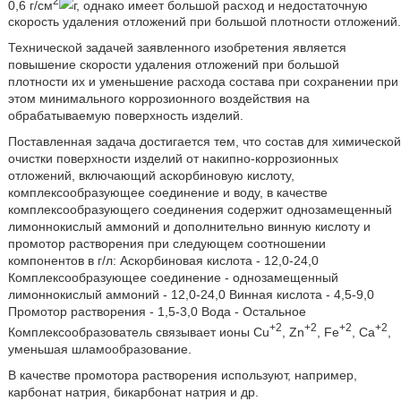
2
0,6 г/см
г, однако имеет большой расход и недостаточную
скорость удаления отложений при большой плотности отложений.
Технической задачей заявленного изобретения является
повышение скорости удаления отложений при большой
плотности их и уменьшение расхода состава при сохранении при
этом минимального коррозионного воздействия на
обрабатываемую поверхность изделий.
Поставленная задача достигается тем, что состав для химической
очистки поверхности изделий от накипно-коррозионных
отложений, включающий аскорбиновую кислоту,
комплексообразующее соединение и воду, в качестве
комплексообразующего соединения содержит однозамещенный
лимоннокислый аммоний и дополнительно винную кислоту и
промотор растворения при следующем соотношении
компонентов в г/л: Аскорбиновая кислота - 12,0-24,0
Комплексообразующее соединение - однозамещенный
лимоннокислый аммоний - 12,0-24,0 Винная кислота - 4,5-9,0
Промотор растворения - 1,5-3,0 Вода - Остальное
+2
+2
+2
+2
Комплексообразователь связывает ионы Сu
, Zn
, Fe
, Са
,
уменьшая шламообразование.
В качестве промотора растворения используют, например,
карбонат натрия, бикарбонат натрия и др.