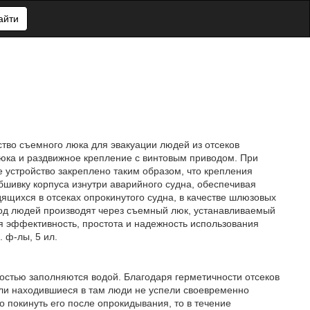
айти
ство съемного люка для эвакуации людей из отсеков
юка и раздвижное крепление с винтовым приводом. При
е устройство закреплено таким образом, что крепления
бшивку корпуса изнутри аварийного судна, обеспечивая
ящихся в отсеках опрокинутого судна, в качестве шлюзовых
ход людей производят через съемный люк, устанавливаемый
я эффективность, простота и надежность использования
 ф-лы, 5 ил.
ностью заполняются водой. Благодаря герметичности отсеков
сли находившиеся в там люди не успели своевременно
 покинуть его после опрокидывания, то в течение