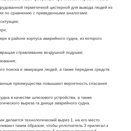
орудованной герметичной цистерной для вывода людей из
ми по сравнению с приведенными аналогами:
 ситуации;
ерн;
рн в районе корпуса аварийного судна, из которого
отвращая стравливание воздушной подушки;
зования;
го поиска и эвакуации людей, а также передачи средств
азанные преимущества повышают вероятность спасания
дна в качестве шлюзового устройства, а также
гического выреза га днище аварийного судна.
ми делается технологический вырез 1, на его место
ливают таким образом, чтобы уплотнитель 3 прилегал к