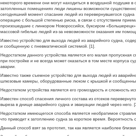
некоторого времени они могут находиться в воздушной подушке в
затопленных помещениях люди лишены возможности существенно 
сегодняшний момент спасание людей из перевернувшегося судна 
операцию с большой степенью риска, в связи с отсутствием прием
произошедшие с линкором Новороссийск, буксиром «Большерецк»,
массовой гибелью людей из-за невозможности оказания им помощ
Известно устройство для выхода людей из аварийного судна, со
и сообщенную с пневматической системой. [1].
Недостатком данного устройства является его малая пропускная сп
при постройке и не всегда может оказаться в том месте корпуса с
аварии.
Известно также съемное устройство для выхода людей из аварий
шлюзовые камеры, оборудованные люком с крышкой и сообщенные 
Недостатком устройства является его громоздкость и сложность и
Известен способ спасения личного состава из отсеков перевернут
выреза в днище аварийного судна и эвакуации людей через него. [3
Недостатком имеющегося способа является необратимое стравлив
что приводит к затоплению судна за короткое время. Вероятность
Данный способ взят за прототип, так как является наиболее близк