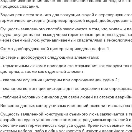
Задачей изобретения является обеспечение спасания людей из от
процесса спасания.
Задача решается тем, что для эвакуации людей с перевернувшегос
герметичные цистерны (например пресной воды), дооборудованн
Сущность заявленного способа заключается в том, что экипаж и п
судна, осуществляют выход через герметичные цистерны судна, к
через съемный люк, устанавливаемый спасателями в технологичес
Схема дооборудованной цистерны приведена на фиг. 1.
Цистерны дооборудуют следующими элементами:
- герметичным люком с приводом его открывания как снаружи так 
цистерны, а так же как отдельный элемент;
- клапаном осушения цистерны при опрокидывании судна 2;
- клапаном вентиляции цистерны для ее осушения при опрокидыва
- таблицей условных сигналов для связи людей из отсеков аварийн
Внесение данных конструктивных изменений позволит использоват
Сущность заявленной конструкции съемного люка заключается в те
аварийного судна установлен с помощью раздвижных креплений с
обеспечивает герметичность корпуса судна. Крепится съемный лю
системы набора, либо в обшивку корпуса 6 изнутри аварийного су