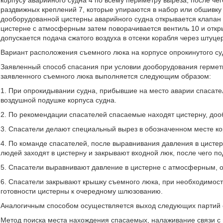
корпусу аварийного судна 4 по всему периметру выреза, после че
раздвижных креплений 7, которые упираются в набор или обшивку 
дооборудованной цистерны аварийного судна открывается клапан
цистерне с атмосферным затем поворачивается вентиль 10 и откр
допускается подача сжатого воздуха в отсеки корабля через штуц
Вариант расположения съемного люка на корпусе опрокинутого суд
Заявленный способ спасания при условии дооборудования гермет
заявленного съемного люка выполняется следующим образом:
1. При опрокидывании судна, прибывшие на место аварии спасате
воздушной подушке корпуса судна.
2. По рекомендации спасателей спасаемые находят цистерну, дооб
3. Спасатели делают специальный вырез в обозначенном месте к
4. По команде спасателей, после выравнивания давления в цисте
людей заходят в цистерну и закрывают входной люк, после чего по
5. Спасатели выравнивают давление в цистерне с атмосферным, 
6. Спасатели закрывают крышку съемного люка, при необходимост
готовности цистерны к очередному шлюзованию.
Аналогичным способом осуществляется выход следующих партий
Метод поиска места нахождения спасаемых, налаживание связи с н