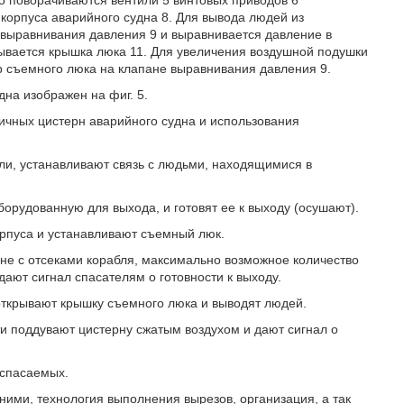
го поворачиваются вентили 5 винтовых приводов 6
корпуса аварийного судна 8. Для вывода людей из
 выравнивания давления 9 и выравнивается давление в
ывается крышка люка 11. Для увеличения воздушной подушки
ер съемного люка на клапане выравнивания давления 9.
на изображен на фиг. 5.
ичных цистерн аварийного судна и использования
ли, устанавливают связь с людьми, находящимися в
орудованную для выхода, и готовят ее к выходу (осушают).
орпуса и устанавливают съемный люк.
рне с отсеками корабля, максимально возможное количество
дают сигнал спасателям о готовности к выходу.
открывают крышку съемного люка и выводят людей.
и поддувают цистерну сжатым воздухом и дают сигнал о
 спасаемых.
ими, технология выполнения вырезов, организация, а так