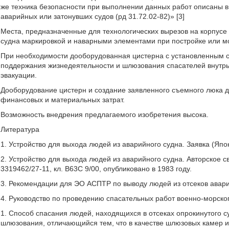
же техника безопасности при выполнении данных работ описаны 
аварийных или затонувших судов (рд 31.72.02-82)» [3]
Места, предназначенные для технологических вырезов на корпусе
судна маркировкой и наварными элементами при постройке или м
При необходимости дооборудованная цистерна с установленным 
поддержания жизнедеятельности и шлюзования спасателей внутрь 
эвакуации.
Дооборудование цистерн и создание заявленного съемного люка 
финансовых и материальных затрат.
Возможность внедрения предлагаемого изобретения высока.
Литература
1. Устройство для выхода людей из аварийного судна. Заявка (Япо
2. Устройство для выхода людей из аварийного судна. Авторское 
3319462/27-11, кл. В63С 9/00, опубликовано в 1983 году.
3. Рекомендации для ЭО АСПТР по выводу людей из отсеков аварий
4. Руководство по проведению спасательных работ военно-морск
1. Способ спасания людей, находящихся в отсеках опрокинутого 
шлюзования, отличающийся тем, что в качестве шлюзовых камер и