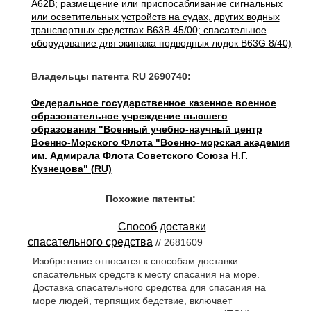
A62B; размещение или приспосабливание сигнальных
или осветительных устройств на судах, других водных
транспортных средствах B63B 45/00; спасательное
оборудование для экипажа подводных лодок B63G 8/40)
Владельцы патента RU 2690740:
Федеральное государственное казенное военное
образовательное учреждение высшего
образования "Военный учебно-научный центр
Военно-Морского Флота "Военно-морская академия
им. Адмирала Флота Советского Союза Н.Г.
Кузнецова" (RU)
Похожие патенты:
Способ доставки
спасательного средства
// 2681609
Изобретение относится к способам доставки
спасательных средств к месту спасания на море.
Доставка спасательного средства для спасания на
море людей, терпящих бедствие, включает