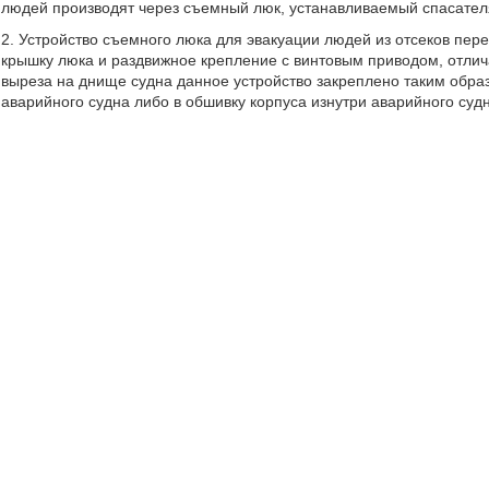
людей производят через съемный люк, устанавливаемый спасателя
2. Устройство съемного люка для эвакуации людей из отсеков п
крышку люка и раздвижное крепление с винтовым приводом, отлича
выреза на днище судна данное устройство закреплено таким обра
аварийного судна либо в обшивку корпуса изнутри аварийного суд