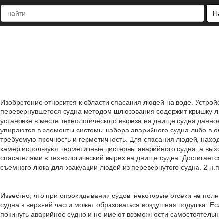
Н
Изобретение относится к области спасания людей на воде. Устрой
перевернувшегося судна методом шлюзования содержит крышку л
установке в месте технологического выреза на днище судна данно
упираются в элементы системы набора аварийного судна либо в о
требуемую прочность и герметичность. Для спасания людей, наход
камер используют герметичные цистерны аварийного судна, а вы
спасателями в технологический вырез на днище судна. Достигаетс
съемного люка для эвакуации людей из перевернутого судна. 2 н.п.
Известно, что при опрокидывании судов, некоторые отсеки не пол
судна в верхней части может образоваться воздушная подушка. Е
покинуть аварийное судно и не имеют возможности самостоятельно