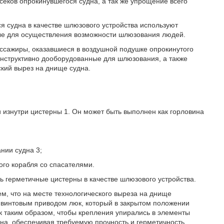
секов опрокинувшегося судна, а так же упрощение всего
я судна в качестве шлюзового устройства используют
ые для осуществления возможности шлюзования людей.
ассажиры, оказавшиеся в воздушной подушке опрокинутого
онструктивно дооборудованные для шлюзования, а также
кий вырез на днище судна.
и изнутри цистерны 1. Он может быть выполнен как горловина
нии судна 3;
ого корабля со спасателями.
ь герметичные цистерны в качестве шлюзового устройства.
м, что на месте технологического выреза на днище
 винтовым приводом люк, который в закрытом положении
к таким образом, чтобы крепления упирались в элементы
дна, обеспечивая требуемую прочность и герметичность.