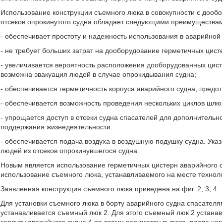
Использование конструкции съемного люка в совокупности с дооб
отсеков опрокинутого судна обладает следующими преимущества
- обеспечивает простоту и надежность использования в аварийной
- не требует больших затрат на дооборудование герметичных цист
- увеличивается вероятность расположения дооборудованных цисте
возможна эвакуация людей в случае опрокидывания судна;
- обеспечивается герметичность корпуса аварийного судна, пред
- обеспечивается возможность проведения нескольких циклов шлю
- упрощается доступ в отсеки судна спасателей для дополнительно
поддержания жизнедеятельности.
- обеспечивается подача воздуха в воздушную подушку судна. Ук
людей из отсеков опрокинувшегося судна.
Новым является использование герметичных цистерн аварийного су
использование съемного люка, устанавливаемого на месте техноло
Заявленная конструкция съемного люка приведена на фиг. 2, 3, 4.
Для установки съемного люка в борту аварийного судна спасателя
устанавливается съемный люк 2. Для этого съемный люк 2 устанав