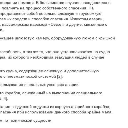
 ожидании помощи. В большинстве случаев находящиеся в
повлиять на процесс собственного спасения. На
представляет собой довольно сложную и трудоемкую
лемых средств и способов спасания. Известны аварии,
 пассажирским паромом «Севол» и другие, связанные с
и.
держащее шлюзовую камеру, оборудованную люком с крышкой
особность, а так же то, что оно устанавливается на судно
удна, из которого необходима эвакуация людей в случае
ного судна, содержащее основную и дополнительную
с пневматической системой [2].
спользования в реальных условиях аварии.
ого корабля, основанный на выполнении специального
, 4].
ание воздушной подушки из корпуса аварийного корабля,
 спасания при использовании данного способа крайне мала.
им по технической сущности.