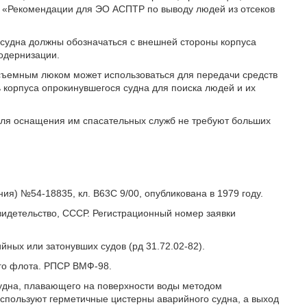
в «Рекомендации для ЭО АСПТР по выводу людей из отсеков
 судна должны обозначаться с внешней стороны корпуса
одернизации.
съемным люком может использоваться для передачи средств
корпуса опрокинувшегося судна для поиска людей и их
для оснащения им спасательных служб не требуют больших
ния) №54-18835, кл. В63С 9/00, опубликована в 1979 году.
свидетельство, СССР. Регистрационный номер заявки
ных или затонувших судов (рд 31.72.02-82).
ого флота. РПСР ВМФ-98.
судна, плавающего на поверхности воды методом
спользуют герметичные цистерны аварийного судна, а выход