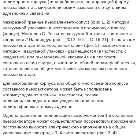
полимерного корпуса (типа «оболочки», повторяющей форму
пьезоэлемента с микроскопическим зазором и с отсутствием
адгезионных связей на
межфазной границе пьезоэлемент/корпус) (фиг. 1, 2) методом
«вакуумной упаковки» пьезоэлемента в полимерную пленку
(корпус) [Нестеров С. Развитие вакуумной техники: состояние и
тенденции // Наноиндустрия. - 2012, №8. - С. 16-21]. В составном
пьезоактюаторе типа «составной слой» (фиг. 3) пьезоэлементы
методом «вакуумной упаковки» размещаются (в частности, с
квадратной или гексагональной укладкой их в плоскости
составного слоя) внутри, в частности, общей полимерной пленки,
которая является общим многосвязным корпусом составного
пьезоактюатора.
Для изготовления корпуса или общего многосвязного корпуса
составного пьезоактюатора может быть использована
«термоусадочная пленка», в частности, пленка
поливинилхлоридная термоусадочная или пленка
полиолефиновая термоусадочная.
Однонаправленная поляризация пьезоэлементов 1 в составном
пьезоактюаторе может осуществляться посредством приложения
постоянного высокого электрического напряжения на общие
управляющие электроды 3, 4 пьезоактюатора (фиг. 3, 4).