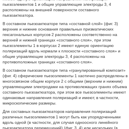
пьезоэлементов 1 и общие управляющие электроды 3, 4
расположены на внешней поверхности составного
пьезоактюатора.
В составном пьезоактюаторе типа «составной слой» (фиг. 3)
верхние и нижние основания правильных призматических
гексагональных корпусов 2 расположены соответственно на
верхней и нижней границах «составного слоя», при этом
пьезоэлементы 1 в корпусах 2 имеют единую ориентацию
поляризаций вдоль нормали к плоскости «составного слоя» и
общие управляющие электроды 3, 4 расположены на
противоположных границах «составного слоя».
В составном пьезоактюаторе типа «гранулированный композит»
(фиг. 4) сферические пьезоэлементы 1 хаотично распределены в
многосвязном общем корпусе 2 с общими (верхним и нижним)
управляющими электродами на противолежащих гранях объема
составного пьезоактюатора, при этом все пьезоэлементы имеют
одинаковые направления поляризаций и имеют, в частности,
микроскопические размеры.
Для составных пьезоактюаторов направления поляризаций
различных пьезоэлементов 1 могут быть как упорядоченными
вдоль одной (в частности, для случая одноосного линейного
пьезоактюатора перемещений) (фиг. 3, 4) или нескольких (в