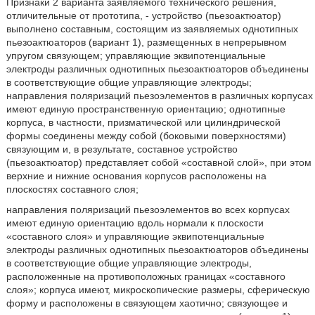
Признаки 2 варианта заявляемого технического решения,
отличительные от прототипа, - устройство (пьезоактюатор)
выполнено составным, состоящим из заявляемых однотипных
пьезоактюаторов (вариант 1), размещенных в непрерывном
упругом связующем; управляющие эквипотенциальные
электроды различных однотипных пьезоактюаторов объединены
в соответствующие общие управляющие электроды;
направления поляризаций пьезоэлементов в различных корпусах
имеют единую пространственную ориентацию; однотипные
корпуса, в частности, призматической или цилиндрической
формы соединены между собой (боковыми поверхностями)
связующим и, в результате, составное устройство
(пьезоактюатор) представляет собой «составной слой», при этом
верхние и нижние основания корпусов расположены на
плоскостях составного слоя;
направления поляризаций пьезоэлементов во всех корпусах
имеют единую ориентацию вдоль нормали к плоскости
«составного слоя» и управляющие эквипотенциальные
электроды различных однотипных пьезоактюаторов объединены
в соответствующие общие управляющие электроды,
расположенные на противоположных границах «составного
слоя»; корпуса имеют, микроскопические размеры, сферическую
форму и расположены в связующем хаотично; связующее и