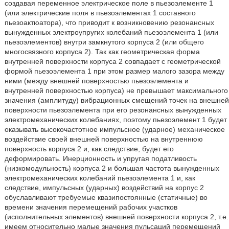
создавая переменное электрическое поле в пьезоэлементе 1
(или электрические поля в пьезоэлементах 1 составного
пьезоактюатора), что приводит к возникновению резонансных
вынужденных электроупругих колебаний пьезоэлемента 1 (или
пьезоэлементов) внутри замкнутого корпуса 2 (или общего
многосвязного корпуса 2). Так как геометрическая форма
внутренней поверхности корпуса 2 совпадает с геометрической
формой пьезоэлемента 1 при этом размер малого зазора между
ними (между внешней поверхностью пьезоэлемента и
внутренней поверхностью корпуса) не превышает максимального
значения (амплитуду) вибрационных смещений точек на внешней
поверхности пьезоэлемента при его резонансных вынужденных
электромеханических колебаниях, поэтому пьезоэлемент 1 будет
оказывать высокочастотное импульсное (ударное) механическое
воздействие своей внешней поверхностью на внутреннюю
поверхность корпуса 2 и, как следствие, будет его
деформировать. Инерционность и упругая податливость
(низкомодульность) корпуса 2 и большая частота вынужденных
электромеханических колебаний пьезоэлемента 1 и, как
следствие, импульсных (ударных) воздействий на корпус 2
обуславливают требуемые квазипостоянные (статичные) во
времени значения перемещений рабочих участков
(исполнительных элементов) внешней поверхности корпуса 2, т.е.
имеем относительно малые значения пульсаций перемещений