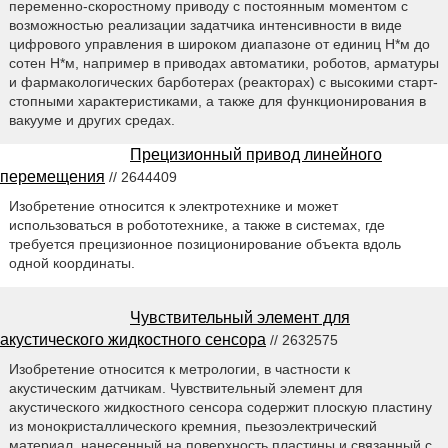
переменно-скоростному приводу с постоянным моментом с
возможностью реализации задатчика интенсивности в виде
цифрового управления в широком диапазоне от единиц Н*м до
сотен Н*м, например в приводах автоматики, роботов, арматуры
и фармакологических барботерах (реакторах) с высокими старт-
стопными характеристиками, а также для функционирования в
вакууме и других средах.
Прецизионный привод линейного
перемещения
// 2644409
Изобретение относится к электротехнике и может
использоваться в робототехнике, а также в системах, где
требуется прецизионное позиционирование объекта вдоль
одной координаты.
Чувствительный элемент для
акустического жидкостного сенсора
// 2632575
Изобретение относится к метрологии, в частности к
акустическим датчикам. Чувствительный элемент для
акустического жидкостного сенсора содержит плоскую пластину
из монокристаллического кремния, пьезоэлектрический
материал, нанесенный на поверхность пластины и связанный с