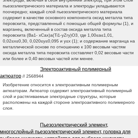
пьезоэлектрического материала и электроды укладываются
поочередно; каждый слой пьезоэлектрического материала
содержит в качестве основного компонента оксид металла типа
перовскита, представленный с помощью общей формулы (1), и
марганец, включенный в состав оксида металла типа
перовскита (Ba1- xCax)a(Ti1-yZry)O3, где 1,00≤a≤1,01,
0,02≤x≤0,30, 0,020≤y≤0,095 и y≤x (1); и содержание марганца на
металлической основе по отношению к 100 весовым частям
оксида металла типа перовскита составляет 0,02 весовые части
или более и 0,40 весовых частей или менее.
Электроактивный полимерный
актюатор
// 2568944
Изобретение относится к электроактивным полимерным
актюаторам. Актюатор содержит электроактивный полимерный
слой и растягиваемые электродные структуры, которые
расположены на каждой стороне электроактивного полимерного
слоя.
Пьезоэлектрический элемент,
многослойный пьезоэлектрический элемент, головка для