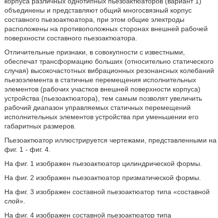
корпуса различных однотипных пьезоактюаторов (вариант 1)
объединены и представляют общий многосвязный корпус
составного пьезоактюатора, при этом общие электроды
расположены на противоположных сторонах внешней рабочей
поверхности составного пьезоактюатора.
Отличительные признаки, в совокупности с известными,
обеспечат трансформацию больших (относительно статического
случая) высокочастотных вибрационных резонансных колебаний
пьезоэлемента в статичные перемещения исполнительных
элементов (рабочих участков внешней поверхности корпуса)
устройства (пьезоактюатора), тем самым позволят увеличить
рабочий диапазон управляемых статичных перемещений
исполнительных элементов устройства при уменьшении его
габаритных размеров.
Пьезоактюатор иллюстрируется чертежами, представленными на
фиг. 1 - фиг. 4.
На фиг. 1 изображен пьезоактюатор цилиндрической формы.
На фиг. 2 изображен пьезоактюатор призматической формы.
На фиг. 3 изображен составной пьезоактюатор типа «составной
слой».
На фиг. 4 изображен составной пьезоактюатор типа