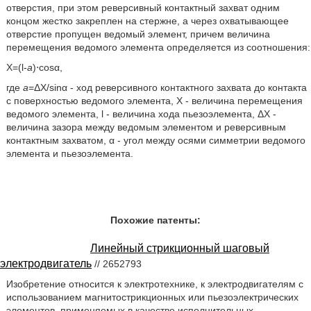
отверстия, при этом реверсивный контактный захват одним
концом жестко закреплен на стержне, а через охватывающее
отверстие пропущен ведомый элемент, причем величина
перемещения ведомого элемента определяется из соотношения:
X=(l-
a
)⋅cosα,
где
a
=ΔХ/sinα - ход реверсивного контактного захвата до контакта
с поверхностью ведомого элемента, X - величина перемещения
ведомого элемента, l - величина хода пьезоэлемента, ΔХ -
величина зазора между ведомым элементом и реверсивным
контактным захватом, α - угол между осями симметрии ведомого
элемента и пьезоэлемента.
Похожие патенты:
Линейный стрикционный шаговый
электродвигатель
// 2652793
Изобретение относится к электротехнике, к электродвигателям с
использованием магнитострикционных или пьезоэлектрических
элементов, применяемых в качестве исполнительных