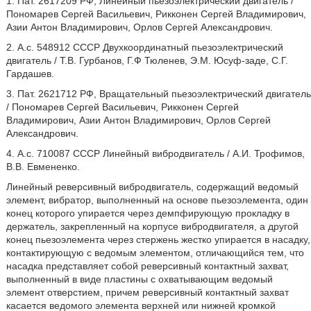
1. Пат. 2617209 РФ, Линейный пьезоэлектрический двигатель /
Пономарев Сергей Васильевич, Рикконен Сергей Владимирович,
Азии Антон Владимирович, Орлов Сергей Александрович.
2. А.с. 548912 СССР Двухкоординатный пьезоэлектрический
двигатель / Т.В. Гурбанов, Г.Ф Тюленев, Э.М. Юсуф-заде, С.Г.
Гардашев.
3. Пат. 2621712 РФ, Вращательный пьезоэлектрический двигатель
/ Пономарев Сергей Васильевич, Рикконен Сергей
Владимирович, Азии Антон Владимирович, Орлов Сергей
Александрович.
4. А.с. 710087 СССР Линейный вибродвигатель / А.И. Трофимов,
В.В. Евмененко.
Линейный реверсивный вибродвигатель, содержащий ведомый
элемент, вибратор, выполненный на основе пьезоэлемента, один
конец которого упирается через демпфирующую прокладку в
держатель, закрепленный на корпусе вибродвигателя, а другой
конец пьезоэлемента через стержень жестко упирается в насадку,
контактирующую с ведомым элементом, отличающийся тем, что
насадка представляет собой реверсивный контактный захват,
выполненный в виде пластины с охватывающим ведомый
элемент отверстием, причем реверсивный контактный захват
касается ведомого элемента верхней или нижней кромкой