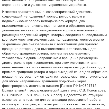
пьезоэлемента, это увеличивает массогабаритные
характеристики и усложняет управление устройства.
Известен вращательный пьезоэлектрический двигатель,
содержащий неподвижный корпус, ротор с валом в
подшипниковых опорах неподвижного корпуса, два
пьезоэлемента с толкателями прямого и обратного хода,
дополнительно внутри неподвижного корпуса коаксиально
размещен подвижный корпус, который соединен с неподвижным
корпусом упругими элементами, на подвижном корпусе жестко
закреплены два пьезоэлемента с толкателями для прямого
вращения ротора и два пьезоэлемента с толкателями для
обратного вращения ротора, причем пьезоэлементы с
толкателями с одним направлением вращения размещены
диаметрально противоположно, при этом источник питания
пьезоэлементов с толкателями имеет один выходной канал для
прямого вращения ротора и один выходной канал для обратного
вращения ротора, причем один из пьезоэлементов с толкателем
для обоих направлений вращения подключен через
фазовращатель источника питания [Патент РФ №2621712
Вращательный пьезоэлектрический двигатель / С.В. Пономарев,
С.В. Рикконен, А.В. Азии, С.А. Орлов]. Недостаток конструкции
заключается в том, что для организации реверсивной работы
используются по два, встречно расположенных пьезоэлемента,
имеется подвижный корпус, дополнительные упругости - это