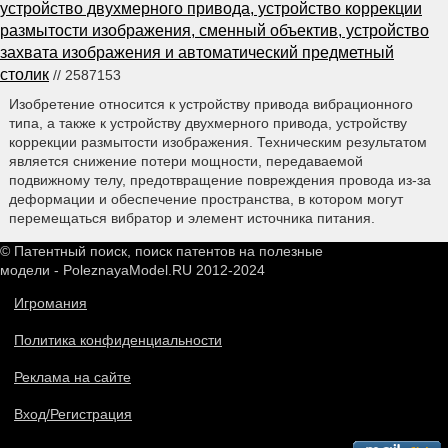
устройство двухмерного привода, устройство коррекции
размытости изображения, сменный объектив, устройство
захвата изображения и автоматический предметный
столик
// 2587153
Изобретение относится к устройству привода вибрационного
типа, а также к устройству двухмерного привода, устройству
коррекции размытости изображения. Техническим результатом
является снижение потери мощности, передаваемой
подвижному телу, предотвращение повреждения провода из-за
деформации и обеспечение пространства, в котором могут
перемещаться вибратор и элемент источника питания.
© Патентный поиск, поиск патентов на полезные
модели - PoleznayaModel.RU 2012-2024
Игромания
Политика конфиденциальности
Реклама на сайте
Вход/Регистрация