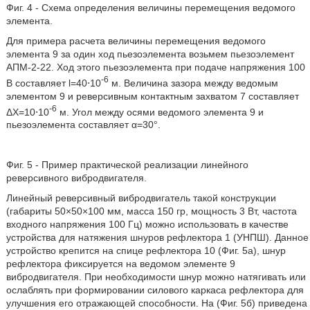
Фиг. 4 - Схема определения величины перемещения ведомого
элемента.
Для примера расчета величины перемещения ведомого
элемента 9 за один ход пьезоэлемента возьмем пьезоэлемент
АПМ-2-22. Ход этого пьезоэлемента при подаче напряжения 100
-6
В составляет l=40⋅10
м. Величина зазора между ведомым
элементом 9 и реверсивным контактным захватом 7 составляет
-6
ΔХ=10⋅10
м. Угол между осями ведомого элемента 9 и
пьезоэлемента составляет α=30°.
Фиг. 5 - Пример практической реализации линейного
реверсивного вибродвигателя.
Линейный реверсивный вибродвигатель такой конструкции
(габариты 50×50×100 мм, масса 150 гр, мощность 3 Вт, частота
входного напряжения 100 Гц) можно использовать в качестве
устройства для натяжения шнуров рефлектора 1 (УНПШ). Данное
устройство крепится на спице рефлектора 10 (Фиг. 5а), шнур
рефлектора фиксируется на ведомом элементе 9
вибродвигателя. При необходимости шнур можно натягивать или
ослаблять при формировании силового каркаса рефлектора для
улучшения его отражающей способности. На (Фиг. 5б) приведена