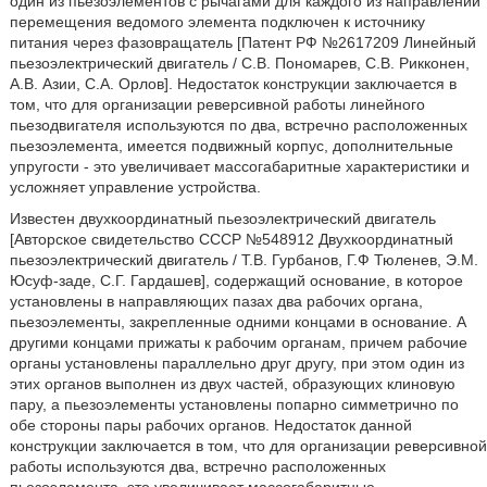
один из пьезоэлементов с рычагами для каждого из направлений
перемещения ведомого элемента подключен к источнику
питания через фазовращатель [Патент РФ №2617209 Линейный
пьезоэлектрический двигатель / С.В. Пономарев, С.В. Рикконен,
А.В. Азии, С.А. Орлов]. Недостаток конструкции заключается в
том, что для организации реверсивной работы линейного
пьезодвигателя используются по два, встречно расположенных
пьезоэлемента, имеется подвижный корпус, дополнительные
упругости - это увеличивает массогабаритные характеристики и
усложняет управление устройства.
Известен двухкоординатный пьезоэлектрический двигатель
[Авторское свидетельство СССР №548912 Двухкоординатный
пьезоэлектрический двигатель / Т.В. Гурбанов, Г.Ф Тюленев, Э.М.
Юсуф-заде, С.Г. Гардашев], содержащий основание, в которое
установлены в направляющих пазах два рабочих органа,
пьезоэлементы, закрепленные одними концами в основание. А
другими концами прижаты к рабочим органам, причем рабочие
органы установлены параллельно друг другу, при этом один из
этих органов выполнен из двух частей, образующих клиновую
пару, а пьезоэлементы установлены попарно симметрично по
обе стороны пары рабочих органов. Недостаток данной
конструкции заключается в том, что для организации реверсивной
работы используются два, встречно расположенных