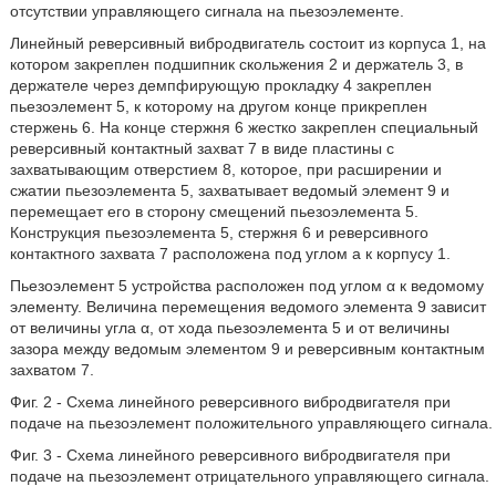
отсутствии управляющего сигнала на пьезоэлементе.
Линейный реверсивный вибродвигатель состоит из корпуса 1, на
котором закреплен подшипник скольжения 2 и держатель 3, в
держателе через демпфирующую прокладку 4 закреплен
пьезоэлемент 5, к которому на другом конце прикреплен
стержень 6. На конце стержня 6 жестко закреплен специальный
реверсивный контактный захват 7 в виде пластины с
захватывающим отверстием 8, которое, при расширении и
сжатии пьезоэлемента 5, захватывает ведомый элемент 9 и
перемещает его в сторону смещений пьезоэлемента 5.
Конструкция пьезоэлемента 5, стержня 6 и реверсивного
контактного захвата 7 расположена под углом а к корпусу 1.
Пьезоэлемент 5 устройства расположен под углом α к ведомому
элементу. Величина перемещения ведомого элемента 9 зависит
от величины угла α, от хода пьезоэлемента 5 и от величины
зазора между ведомым элементом 9 и реверсивным контактным
захватом 7.
Фиг. 2 - Схема линейного реверсивного вибродвигателя при
подаче на пьезоэлемент положительного управляющего сигнала.
Фиг. 3 - Схема линейного реверсивного вибродвигателя при
подаче на пьезоэлемент отрицательного управляющего сигнала.