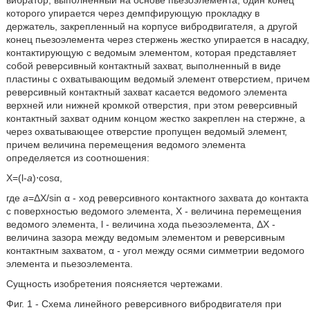
вибратор, выполненный на основе пьезоэлемента, один конец
которого упирается через демпфирующую прокладку в
держатель, закрепленный на корпусе вибродвигателя, а другой
конец пьезоэлемента через стержень жестко упирается в насадку,
контактирующую с ведомым элементом, которая представляет
собой реверсивный контактный захват, выполненный в виде
пластины с охватывающим ведомый элемент отверстием, причем
реверсивный контактный захват касается ведомого элемента
верхней или нижней кромкой отверстия, при этом реверсивный
контактный захват одним концом жестко закреплен на стержне, а
через охватывающее отверстие пропущен ведомый элемент,
причем величина перемещения ведомого элемента
определяется из соотношения:
X=(l-
а
)⋅cosα,
где
a
=ΔХ/sin α - ход реверсивного контактного захвата до контакта
с поверхностью ведомого элемента, X - величина перемещения
ведомого элемента, l - величина хода пьезоэлемента, ΔХ -
величина зазора между ведомым элементом и реверсивным
контактным захватом, α - угол между осями симметрии ведомого
элемента и пьезоэлемента.
Сущность изобретения поясняется чертежами.
Фиг. 1 - Схема линейного реверсивного вибродвигателя при