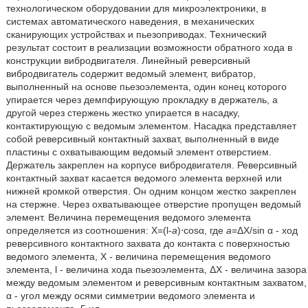
технологическом оборудовании для микроэлектроники, в
системах автоматического наведения, в механических
сканирующих устройствах и пьезоприводах. Технический
результат состоит в реализации возможности обратного хода в
конструкции вибродвигателя. Линейный реверсивный
вибродвигатель содержит ведомый элемент, вибратор,
выполненный на основе пьезоэлемента, один конец которого
упирается через демпфирующую прокладку в держатель, а
другой через стержень жестко упирается в насадку,
контактирующую с ведомым элементом. Насадка представляет
собой реверсивный контактный захват, выполненный в виде
пластины с охватывающим ведомый элемент отверстием.
Держатель закреплен на корпусе вибродвигателя. Реверсивный
контактный захват касается ведомого элемента верхней или
нижней кромкой отверстия. Он одним концом жестко закреплен
на стержне. Через охватывающее отверстие пропущен ведомый
элемент. Величина перемещения ведомого элемента
определяется из соотношения: X=(l-
а
)⋅cosα, где
a
=ΔХ/sin α - ход
реверсивного контактного захвата до контакта с поверхностью
ведомого элемента, X - величина перемещения ведомого
элемента, l - величина хода пьезоэлемента, ΔХ - величина зазора
между ведомым элементом и реверсивным контактным захватом,
α - угол между осями симметрии ведомого элемента и