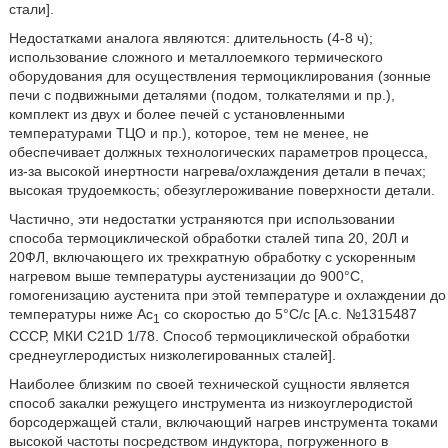
стали].
Недостатками аналога являются: длительность (4-8 ч);
использование сложного и металлоемкого термического
оборудования для осуществления термоциклирования (зонные
печи с подвижными деталями (подом, толкателями и пр.),
комплект из двух и более печей с установленными
температурами ТЦО и пр.), которое, тем не менее, не
обеспечивает должных технологических параметров процесса,
из-за высокой инертности нагрева/охлаждения детали в печах;
высокая трудоемкость; обезуглероживание поверхности детали.
Частично, эти недостатки устраняются при использовании
способа термоциклической обработки сталей типа 20, 20Л и
20ФЛ, включающего их трехкратную обработку с ускоренным
нагревом выше температуры аустенизации до 900°С,
гомогенизацию аустенита при этой температуре и охлаждении до
температуры ниже Ac
со скоростью до 5°С/с [А.с. №1315487
1
СССР, МКИ C21D 1/78. Способ термоциклической обработки
среднеуглеродистых низколегированных сталей].
Наиболее близким по своей технической сущности является
способ закалки режущего инструмента из низкоуглеродистой
борсодержащей стали, включающий нагрев инструмента токами
высокой частоты посредством индуктора, погруженного в