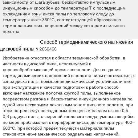
зависимости от шага зубьев, бесконтактно импульсным
индукционным способом до температуры T с последующим
охлаждением зоны диска пилы по тепловому следу до
температуры ниже 350°С, соответствующей образованию
термопластических напряжений между секторами пильного
полотна.
Способ термодинамического натяжения
дисковой пилы
// 2660466
Изобретение относится к области термической обработки, в
частности к дисковой пиле, используемой в
деревообрабатывающей промышленности. Для создания
термодинамических напряжений в полотне пилы в оптимальных
зонах диска пилы, повышения динамической устойчивости пил
при эксплуатации и качества подготовки к работе способ
включает натяжение полотна круглой пилы, выполненное
посредством разгона и бесконтактно индукционного нагрева по
одной или нескольким локальным зонам пильного полотна, при
этом нагрев ведут по заданным кольцевым следам в зоне 0,5-
0,8 радиуса пилы, с шириной теплового следа, уменьшающейся
по мере приближения к периферии диска, до температуры 400–
600°С, при которой предел текучести материала пилы
становится ниже механических радиальных напряжений,