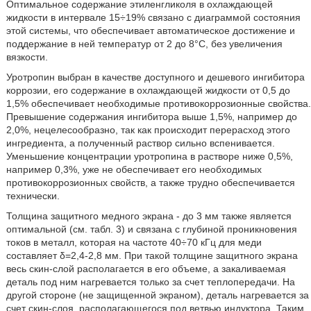
Оптимальное содержание этиленгликоля в охлаждающей
жидкости в интервале 15÷19% связано с диаграммой состояния
этой системы, что обеспечивает автоматическое достижение и
поддержание в ней температур от 2 до 8°С, без увеличения
вязкости.
Уротропин выбран в качестве доступного и дешевого ингибитора
коррозии, его содержание в охлаждающей жидкости от 0,5 до
1,5% обеспечивает необходимые противокоррозионные свойства.
Превышение содержания ингибитора выше 1,5%, например до
2,0%, нецелесообразно, так как происходит перерасход этого
ингредиента, а полученный раствор сильно вспенивается.
Уменьшение концентрации уротропина в растворе ниже 0,5%,
например 0,3%, уже не обеспечивает его необходимых
противокоррозионных свойств, а также трудно обеспечивается
технически.
Толщина защитного медного экрана - до 3 мм также является
оптимальной (см. табл. 3) и связана с глубиной проникновения
токов в металл, которая на частоте 40÷70 кГц для меди
составляет δ=2,4-2,8 мм. При такой толщине защитного экрана
весь скин-слой располагается в его объеме, а закаливаемая
деталь под ним нагревается только за счет теплопередачи. На
другой стороне (не защищенной экраном), деталь нагревается за
счет скин-слоя, располагающегося под ветвью индуктора. Таким