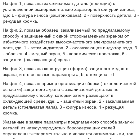
На фиг. 1, показана закаливаемая деталь (проекция) с
установленной экспериментально характерной фигурой износа,
где: 1 - фигура износа (заштрихована), 2 - поверхность детали, 3 -
режущая кромка.
На фиг. 2, показан образец, закаливаемый по предлагаемому
способу и защищенный с одной стороны медным экраном от
избыточного воздействия высокочастотного электромагнитного
поля, где: 1 - ветки индуктора, 2 - охлаждающая индуктор вода, 3
- образец, 4 - медный экран, 5 - керамическая проставка, 6 -
защитная (охлаждающая) среда.
На фиг. 3, показана конструкция (форма) защитного медного
экрана, и его основные параметры
а
, b, c толщина - d.
На фиг. 4, показан пример организации сборки (технологической
оснастки) защитного экрана с закаливаемой деталью по
предлагаемому способу, который затем размещают в
охлаждающей среде, где: 1 - защитный экран, 2 - закаливаемая
деталь (стрельчатая лапа), 3 - фигура износа, 4 - режущая
кромка.
Указанные в заявке параметры предлагаемого способа закалки
деталей из низкоуглеродистых борсодержащих сталей
определены экспериментально и являются оптимальными, так