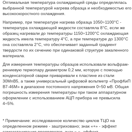
Оптимальная температура охлаждающей среды определялась
выбранной температурой нагрева образца и необходимостью его
высокоскоростного охлаждения.
Например, при температуре нагрева образца 1050÷1100°С -
температура охлаждающей жидкости составляла 8°С, если же
образец нагревали до температуры 1150÷1200°С охлаждающая
жидкость имела температуру 4°С, а при температуре до 1300°С
она составляла 2°С, что обеспечивает заданный градиент
твердости по их сечению при одинаковой структуре закаленного
материала.
Для измерения температуры образцов использовали вольфрам-
рениевую термопару диаметром 0,2 мм, которую с помощью
конденсаторной сварки приваривали к пластине из стали
30MnB5, а также универсальный цифровой вольтметр «ПрофКиП
В7-46М» в диапазоне постоянного напряжения 0÷50 мВ. Общая
погрешность измерения температуры при таком аппаратурном
оформлении с использованием АЦП прибора не превысила
4÷5%.
* Примечание: исследованное количество циклов ТЦО на
определенном режиме - заштриховано; знак «+» - эффект
самозатачивания проявляется, знак «-» -эффект