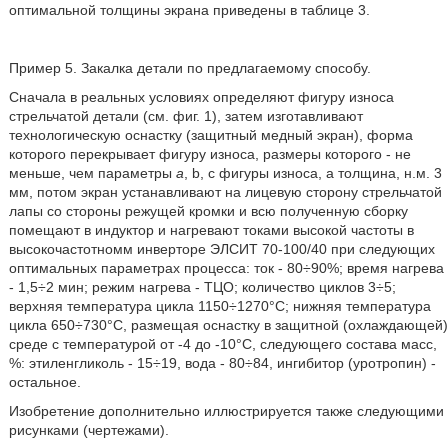
оптимальной толщины экрана приведены в таблице 3.
Пример 5. Закалка детали по предлагаемому способу.
Сначала в реальных условиях определяют фигуру износа
стрельчатой детали (см. фиг. 1), затем изготавливают
технологическую оснастку (защитный медный экран), форма
которого перекрывает фигуру износа, размеры которого - не
меньше, чем параметры
а
, b, c фигуры износа, а толщина, н.м. 3
мм, потом экран устанавливают на лицевую сторону стрельчатой
лапы со стороны режущей кромки и всю полученную сборку
помещают в индуктор и нагревают токами высокой частоты в
высокочастотномм инверторе ЭЛСИТ 70-100/40 при следующих
оптимальных параметрах процесса: ток - 80÷90%; время нагрева
- 1,5÷2 мин; режим нагрева - ТЦО; количество циклов 3÷5;
верхняя температура цикла 1150÷1270°С; нижняя температура
цикла 650÷730°С, размещая оснастку в защитной (охлаждающей)
среде с температурой от -4 до -10°С, следующего состава масс,
%: этиленгликоль - 15÷19, вода - 80÷84, ингибитор (уротропин) -
остальное.
Изобретение дополнительно иллюстрируется также следующими
рисунками (чертежами).