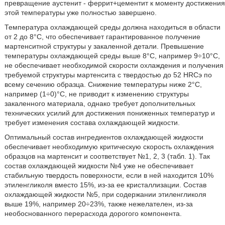
превращение аустенит - феррит+цементит к моменту достижения
этой температуры уже полностью завершено.
Температура охлаждающей среды должна находиться в области
от 2 до 8°С, что обеспечивает гарантированное получение
мартенситной структуры у закаленной детали. Превышение
температуры охлаждающей среды выше 8°С, например 9÷10°С,
не обеспечивает необходимой скорости охлаждения и получения
требуемой структуры мартенсита с твердостью до 52 НRСэ по
всему сечению образца. Снижение температуры ниже 2°С,
например (1÷0)°С, не приводит к изменению структуры
закаленного материала, однако требует дополнительных
технических усилий для достижения пониженных температур и
требует изменения состава охлаждающей жидкости.
Оптимальный состав ингредиентов охлаждающей жидкости
обеспечивает необходимую критическую скорость охлаждения
образцов на мартенсит и соответствует №1, 2, 3 (табл. 1). Так
состав охлаждающей жидкости №4 уже не обеспечивает
стабильную твердость поверхности, если в ней находится 10%
этиленгликоля вместо 15%, из-за ее кристаллизации. Состав
охлаждающей жидкости №5, при содержании этиленгликоля
выше 19%, например 20÷23%, также нежелателен, из-за
необоснованного перерасхода дорогого компонента.