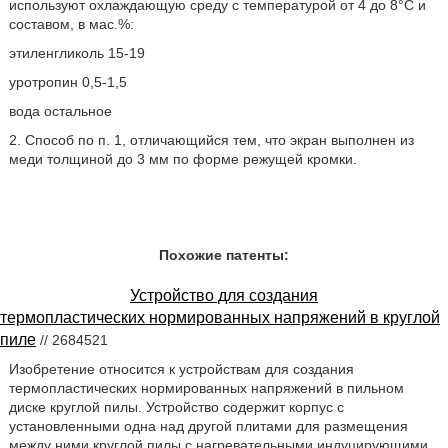
используют охлаждающую среду с температурой от 4 до 8°С и
составом, в мас.%:
этиленгликоль 15-19
уротропин 0,5-1,5
вода остальное
2. Способ по п. 1, отличающийся тем, что экран выполнен из
меди толщиной до 3 мм по форме режущей кромки.
Похожие патенты:
Устройство для создания
термопластических нормированных напряжений в круглой
пиле
// 2684521
Изобретение относится к устройствам для создания
термопластических нормированных напряжений в пильном
диске круглой пилы. Устройство содержит корпус с
установленными одна над другой плитами для размещения
между ними круглой пилы с нагревательными индуцирующими