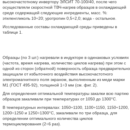
высокочастотному инвертору ЭЛСИТ 70-100/40, после чего
осуществляли скоростной ТВЧ-нагрев образцов в охлаждающей
среде содержащей следующие ингредиенты, масс. %:
этиленгликоль 10÷20; уротропин 0,5÷2,0; вода - остальное.
Исследованные составы охлаждающей среды приведены в
таблице 1.
Образцы (по 3 шт.) нагревали в индукторе в одинаковых условиях
(частота, время нагрева, количество циклов нагрева) при этом с
одной из сторон (обратной) поверхность образца предварительно
защищали от избыточного воздействия высокочастотного
электромагнитного поля экраном, выполненным из меди марки
M1 (ГОСТ 495-92), толщиной 1÷3 мм (см. фиг. 2).
Для определения оптимальной температуры закалки всю партию
образцов закаливали при температурах от 1050 до 1300°С.
В температурных интервалах: 1050÷1100, 1100÷1150, 1150÷1200,
1200÷1250 и 1250÷1300°С, закаливали по три образца, для
определении оптимального количества циклов
термоциклирования (2÷6 раз).