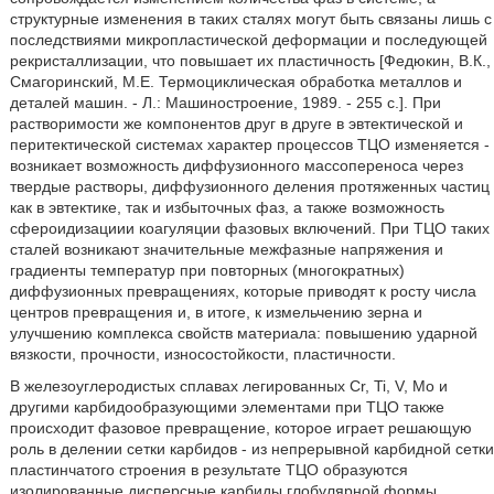
структурные изменения в таких сталях могут быть связаны лишь с
последствиями микропластической деформации и последующей
рекристаллизации, что повышает их пластичность [Федюкин, В.К.,
Смагоринский, М.Е. Термоциклическая обработка металлов и
деталей машин. - Л.: Машиностроение, 1989. - 255 с.]. При
растворимости же компонентов друг в друге в эвтектической и
перитектической системах характер процессов ТЦО изменяется -
возникает возможность диффузионного массопереноса через
твердые растворы, диффузионного деления протяженных частиц
как в эвтектике, так и избыточных фаз, а также возможность
сфероидизациии коагуляции фазовых включений. При ТЦО таких
сталей возникают значительные межфазные напряжения и
градиенты температур при повторных (многократных)
диффузионных превращениях, которые приводят к росту числа
центров превращения и, в итоге, к измельчению зерна и
улучшению комплекса свойств материала: повышению ударной
вязкости, прочности, износостойкости, пластичности.
В железоуглеродистых сплавах легированных Cr, Ti, V, Mo и
другими карбидообразующими элементами при ТЦО также
происходит фазовое превращение, которое играет решающую
роль в делении сетки карбидов - из непрерывной карбидной сетки
пластинчатого строения в результате ТЦО образуются
изолированные дисперсные карбиды глобулярной формы,