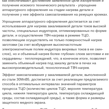
как обеспечивают достижение заявленной цели изобретения и
получение искомого технического результата - упрощение
аппаратурного оформления на стадии нагрева детали и
получение у нее эффекта самозатачивания на режущих кромках.
Упрощение аппаратурного оформления достигается за счет
использования для нагрева закаливаемой детали токов высокой
частоты, специальных индукторов, оптимизированных по форме
детали, и осуществление ТВЧ-нагрева в режиме ТЦО,
позволяющим осуществлять не только поверхностный нагрев
заготовки (за счет возбуждения высокочастотным
электромагнитным полем индуктора вихревых токов в ее скин-
слое), но и объемный нагрев более глубоких слоев заготовки и ее
сердцевины - теплопередачей, что, в конечном итоге, позволяет
заменить объемный нагрев под закалку детали в печах на
высокопроизводительный, технологичный ТВЧ-нагрев.
Эффект замозатачивания у закаливаемой детали, выполненной
из стали 30MnB5, достигается за счет реализации предлагаемого
способа в оптимальных интервалах значений параметров
процесса ТЦО (количество циклов ТЦО, верхняя температура
цикла, нижняя температура цикла, температура охлаждающей
среды, состав охлаждающей среды), а также форма и размеры
защитного медного экрана.