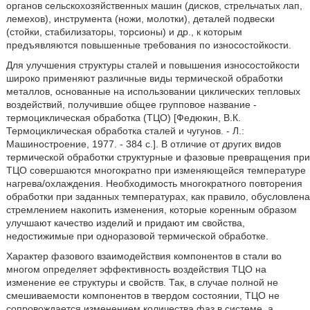
органов сельскохозяйственных машин (дисков, стрельчатых лап,
лемехов), инструмента (ножи, молотки), деталей подвески
(стойки, стабилизаторы, торсионы) и др., к которым
предъявляются повышенные требования по износостойкости.
Для улучшения структуры сталей и повышения износостойкости
широко применяют различные виды термической обработки
металлов, основанные на использовании циклических тепловых
воздействий, получившие общее групповое название -
термоциклическая обработка (ТЦО) [Федюкин, В.К.
Термоциклическая обработка сталей и чугунов. - Л.:
Машиностроение, 1977. - 384 с.]. В отличие от других видов
термической обработки структурные и фазовые превращения при
ТЦО совершаются многократно при изменяющейся температуре
нагрева/охлаждения. Необходимость многократного повторения
обработки при заданных температурах, как правило, обусловлена
стремлением накопить изменения, которые коренным образом
улучшают качество изделий и придают им свойства,
недостижимые при одноразовой термической обработке.
Характер фазового взаимодействия компонентов в стали во
многом определяет эффективность воздействия ТЦО на
изменение ее структуры и свойств. Так, в случае полной не
смешиваемости компонентов в твердом состоянии, ТЦО не
сопровождается изменением количества фаз в системе, а