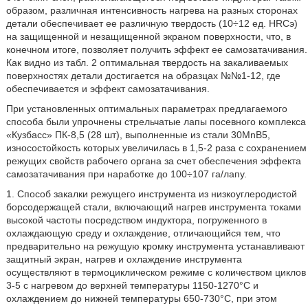
образом, различная интенсивность нагрева на разных сторонах
детали обеспечивает ее различную твердость (10÷12 ед. HRCэ)
на защищенной и незащищенной экраном поверхности, что, в
конечном итоге, позволяет получить эффект ее самозатачивания.
Как видно из табл. 2 оптимальная твердость на закаливаемых
поверхностях детали достигается на образцах №№1-12, где
обеспечивается и эффект самозатачивания.
При установленных оптимальных параметрах предлагаемого
способа были упрочнены стрельчатые лапы посевного комплекса
«Кузбасс» ПК-8,5 (28 шт), выполненные из стали 30MnB5,
износостойкость которых увеличилась в 1,5-2 раза с сохранением
режущих свойств рабочего органа за счет обеспечения эффекта
самозатачивания при наработке до 100÷107 га/лапу.
1. Способ закалки режущего инструмента из низкоуглеродистой
борсодержащей стали, включающий нагрев инструмента токами
высокой частоты посредством индуктора, погруженного в
охлаждающую среду и охлаждение, отличающийся тем, что
предварительно на режущую кромку инструмента устанавливают
защитный экран, нагрев и охлаждение инструмента
осуществляют в термоциклическом режиме с количеством циклов
3-5 с нагревом до верхней температуры 1150-1270°С и
охлаждением до нижней температуры 650-730°С, при этом