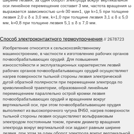
ширине лезвия, за один оборот электрода вокруг вертикальной
оси линейное перемещение составит 3 мм, частота вращения ω
выражается зависимостью ω=k⋅30 мин1, где k=1,5 при толщине
лезвия 2,0 ≤ δ ≤ 3,0 мм, k=1,0 при толщине лезвия 3,1 ≤ δ ≤ 5,0
мм, k=0,8 при толщине лезвия 5,1 ≤ δ ≤ 7,0 мм.
Способ электроконтактного термоупрочнения
// 2678723
Изобретение относится к сельскохозяйственному
машиностроению, в частности к изготовлению рабочих органов
почвообрабатывающих орудий. Для повышения
износостойкости и эксплуатационных характеристик лезвий
рабочих органов почвообрабатывающих орудий осуществляют
нагрев поверхности тыльной стороны лезвия электрической
дугой обратной полярности при перемещении электрода по
криволинейной траектории, образованной линейным
перемещением параллельно острой кромки лезвия
почвообрабатывающих орудий и вращением вокруг
вертикальной оси, при этом почвообрабатывающие орудия
выполняют из высокопрочного чугуна ВЧ50, нагрев поверхности
тыльной стороны лезвия осуществляют вольфрамовым
электродом постоянным током, причем диаметр вращения
электрода вокруг вертикальной оси задают равным ширине
лезвия, при этом за один оборот электрода вокруг вертикальной