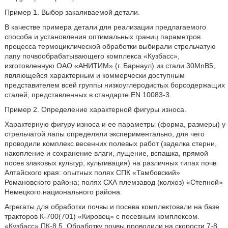
Пример 1. Выбор закаливаемой детали.
В качестве примера детали для реализации предлагаемого
способа и установления оптимальных границ параметров
процесса термоциклической обработки выбирали стрельчатую
лапу почвообрабатывающего комплекса «Кузбасс»,
изготовленную ОАО «АНИТИМ» (г. Барнаул) из стали 30MnB5,
являющейся характерным и коммерчески доступным
представителем всей группы низкоуглеродистых борсодержащих
сталей, представленных в стандарте EN 10083-3.
Пример 2. Определение характерной фигуры износа.
Характерную фигуру износа и ее параметры (форма, размеры) у
стрельчатой лапы определяли экспериментально, для чего
проводили комплекс весенних полевых работ (заделка стерни,
накопление и сохранение влаги, лущение, вспашка, прямой
посев злаковых культур, культивация) на различных типах почв
Алтайского края: опытных полях СПК «Тамбовский»
Романовского района; полях СХА племзавод (колхоз) «Степной»
Немецкого национального района.
Агрегаты для обработки почвы и посева комплектовали на базе
тракторов К-700(701) «Кировец» с посевным комплексом.
«Кузбасс» ПК-8,5. Обработку почвы проводили на скорости 7-8