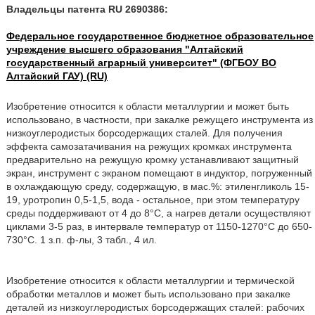
Владельцы патента RU 2690386:
Федеральное государственное бюджетное образовательное
учреждение высшего образования "Алтайский
государственный аграрный университет" (ФГБОУ ВО
Алтайский ГАУ) (RU)
Изобретение относится к области металлургии и может быть
использовано, в частности, при закалке режущего инструмента из
низкоуглеродистых борсодержащих сталей. Для получения
эффекта самозатачивания на режущих кромках инструмента
предварительно на режущую кромку устанавливают защитный
экран, инструмент с экраном помещают в индуктор, погруженный
в охлаждающую среду, содержащую, в мас.%: этиленгликоль 15-
19, уротропин 0,5-1,5, вода - остальное, при этом температуру
среды поддерживают от 4 до 8°С, а нагрев детали осуществляют
циклами 3-5 раз, в интервале температур от 1150-1270°С до 650-
730°С. 1 з.п. ф-лы, 3 табл., 4 ил.
Изобретение относится к области металлургии и термической
обработки металлов и может быть использовано при закалке
деталей из низкоуглеродистых борсодержащих сталей: рабочих