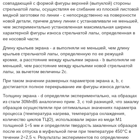
совпадающей с формой фигуры верхней (выпуклой) стороны
стрельчатой лапы, осуществляя ее сгибание из плоской листовой
медной заготовки по линии - с непосредственно на поверхности
новой детали, причем длину линии с устанавливали не меньшей,
чем экспериментально установленная максимальная ширина
характерной фигуры износа стрельчатой лапы, определенная в
ее носовой части.
Длину крыльев экрана -
а
выполняли не меньшей, чем длину
крыльев стрельчатой лапы, определенную по ее режущей
кромке, а расстояние между крыльями экрана - b выполняли не
меньшей, чем расстояние между крыльями новой стрельчатой
лапы, за вычетом величины 2с.
При таком значении размерных параметров экрана а, b, с
достигается полное перекрывание им фигуры износа детали.
Толщину экрана - d определяли экспериментально, на образцах
из стали 30MnB5 аналогично прим. 3, с той разницей, что закалку
образцов осуществляли при оптимальных значениях параметра
процесса (температура нагрева, температура охлаждения,
количество циклов ТЦО), использовали экран из меди M1
толщиной 1÷5 мм и определяли твердость закаленных образцов
после их отпуска в муфельной печи при температуре 450°С в
течении 2÷2,5 ч. Результаты экспериментов по определению