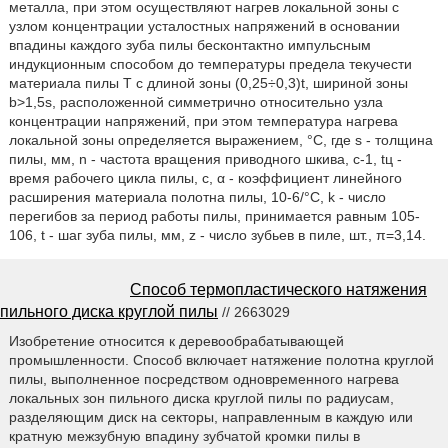
металла, при этом осуществляют нагрев локальной зоны с
узлом концентрации усталостных напряжений в основании
впадины каждого зуба пилы бесконтактно импульсным
индукционным способом до температуры предела текучести
материала пилы Т с длиной зоны (0,25÷0,3)t, шириной зоны
b>1,5s, расположенной симметрично относительно узла
концентрации напряжений, при этом температура нагрева
локальной зоны определяется выражением, °С, где s - толщина
пилы, мм, n - частота вращения приводного шкива, с-1, tц -
время рабочего цикла пилы, с, α - коэффициент линейного
расширения материала полотна пилы, 10-6/°С, k - число
перегибов за период работы пилы, принимается равным 105-
106, t - шаг зуба пилы, мм, z - число зубьев в пиле, шт., π=3,14.
Способ термопластического натяжения
пильного диска круглой пилы
// 2663029
Изобретение относится к деревообрабатывающей
промышленности. Способ включает натяжение полотна круглой
пилы, выполненное посредством одновременного нагрева
локальных зон пильного диска круглой пилы по радиусам,
разделяющим диск на секторы, направленным в каждую или
кратную межзубную впадину зубчатой кромки пилы в