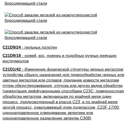
C21D9/24
- пильных полотен
C21D9/18
- ножей, кос, ножниц и подобных ручных режущих
инструментов
C21D1/42
- Изменение физической структуры черных металлов;
устройства общего назначения для термообработки черных или
цветных металлов или сплавов; придание ковкости металлам
путем обезуглероживания, отпуска или других видов обработки
(цементация диффузионными способами C23C; поверхностная
обработка металлов, включающая по крайней мере один
процесс, предусмотренный в классе C23, и по крайней мере
другой процесс, охватываемый этим подклассом, C23F 17/00;
однонаправленное отвердевание эвтектики или
однонаправленное разделение эвтектик C30B)