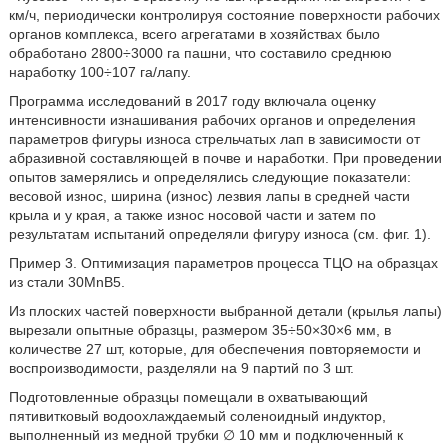
км/ч, периодически контролируя состояние поверхности рабочих
органов комплекса, всего агрегатами в хозяйствах было
обработано 2800÷3000 га пашни, что составило среднюю
наработку 100÷107 га/лапу.
Программа исследований в 2017 году включала оценку
интенсивности изнашивания рабочих органов и определения
параметров фигуры износа стрельчатых лап в зависимости от
абразивной составляющей в почве и наработки. При проведении
опытов замерялись и определялись следующие показатели:
весовой износ, ширина (износ) лезвия лапы в средней части
крыла и у края, а также износ носовой части и затем по
результатам испытаний определяли фигуру износа (см. фиг. 1).
Пример 3. Оптимизация параметров процесса ТЦО на образцах
из стали 30MnB5.
Из плоских частей поверхности выбранной детали (крылья лапы)
вырезали опытные образцы, размером 35÷50×30×6 мм, в
количестве 27 шт, которые, для обеспечения повторяемости и
воспроизводимости, разделяли на 9 партий по 3 шт.
Подготовленные образцы помещали в охватывающий
пятивитковый водоохлаждаемый соленоидный индуктор,
выполненный из медной трубки ∅ 10 мм и подключенный к