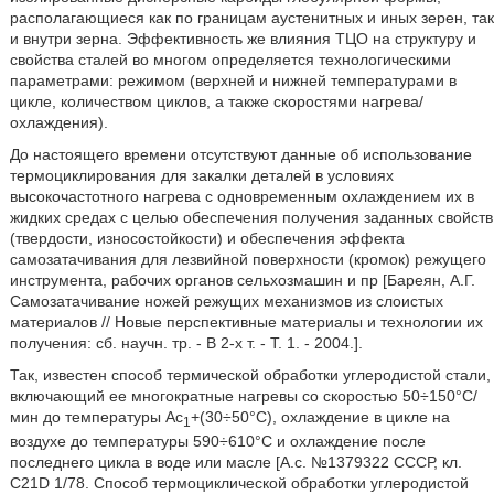
располагающиеся как по границам аустенитных и иных зерен, так
и внутри зерна. Эффективность же влияния ТЦО на структуру и
свойства сталей во многом определяется технологическими
параметрами: режимом (верхней и нижней температурами в
цикле, количеством циклов, а также скоростями нагрева/
охлаждения).
До настоящего времени отсутствуют данные об использование
термоциклирования для закалки деталей в условиях
высокочастотного нагрева с одновременным охлаждением их в
жидких средах с целью обеспечения получения заданных свойств
(твердости, износостойкости) и обеспечения эффекта
самозатачивания для лезвийной поверхности (кромок) режущего
инструмента, рабочих органов сельхозмашин и пр [Бареян, А.Г.
Самозатачивание ножей режущих механизмов из слоистых
материалов // Новые перспективные материалы и технологии их
получения: сб. научн. тр. - В 2-х т. - Т. 1. - 2004.].
Так, известен способ термической обработки углеродистой стали,
включающий ее многократные нагревы со скоростью 50÷150°С/
мин до температуры Ac
+(30÷50°C), охлаждение в цикле на
1
воздухе до температуры 590÷610°С и охлаждение после
последнего цикла в воде или масле [А.с. №1379322 СССР, кл.
C21D 1/78. Способ термоциклической обработки углеродистой