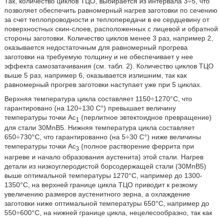
Так, количество циклов ТЦО, выбирается из интервала 3÷5, что
позволяет обеспечить равномерный нагрев заготовки по сечению
за счет теплопроводности и теплопередачи в ее сердцевину от
поверхностных скин-слоев, расположенных с лицевой и обратной
стороны заготовки. Количество циклов менее 3 раз, например 2,
оказывается недостаточным для равномерный прогрева
заготовки на требуемую толщину и не обеспечивает у нее
эффекта самозатачивания (см. табл. 2). Количество циклов ТЦО
выше 5 раз, например 6, оказывается излишним, так как
равномерный прогрев заготовки наступает уже при 5 циклах.
Верхняя температура цикла составляет 1150÷1270°С, что
гарантировано (на 120÷130 С°) превышает величину
температуры точки Ac
(перлитное эвтектоидное превращение)
1
для стали 30MnB5. Нижняя температура цикла составляет
650÷730°С, что гарантированно (на 5÷30 С°) ниже величины
температуры точки Ас
(полное растворение феррита при
3
нагреве и начало образования аустенита) этой стали. Нагрев
детали из низкоуглеродистой борсодержащей стали (30MnB5)
выше оптимальной температуры 1270°С, например до 1300-
1350°С, на верхней границе цикла ТЦО приводит к резкому
увеличению размеров аустенитного зерна, а охлаждение
заготовки ниже оптимальной температуры 650°С, например до
550÷600°С, на нижней границе цикла, нецелесообразно, так как