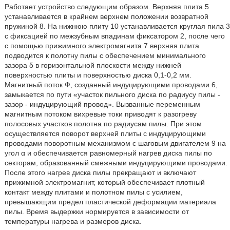
Работает устройство следующим образом. Верхняя плита 5
устанавливается в крайнем верхнем положении возвратной
пружиной 8. На нижнюю плиту 10 устанавливается круглая пила 3
с фиксацией по межзубным впадинам фиксатором 2, после чего
с помощью прижимного электромагнита 7 верхняя плита
подводится к полотну пилы с обеспечением минимального
зазора δ в горизонтальной плоскости между нижней
поверхностью плиты и поверхностью диска 0,1-0,2 мм.
Магнитный поток Ф, созданный индуцирующими проводами 6,
замыкается по пути «участок пильного диска по радиусу пилы -
зазор - индуцирующий провод». Вызванные переменным
магнитным потоком вихревые токи приводят к разогреву
полосовых участков полотна по радиусам пилы. При этом
осуществляется поворот верхней плиты с индуцирующими
проводами поворотным механизмом с шаговым двигателем 9 на
угол α и обеспечивается равномерный нагрев диска пилы по
секторам, образованный смежными индуцирующими проводами.
После этого нагрев диска пилы прекращают и включают
прижимной электромагнит, который обеспечивает плотный
контакт между плитами и полотном пилы с усилием,
превышающим предел пластической деформации материала
пилы. Время выдержки нормируется в зависимости от
температуры нагрева и размеров диска.