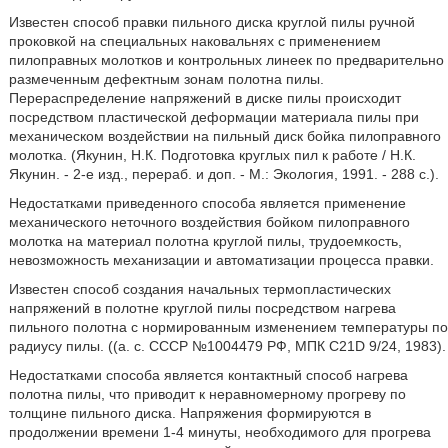
Известен способ правки пильного диска круглой пилы ручной
проковкой на специальных наковальнях с применением
пилоправных молотков и контрольных линеек по предварительно
размеченным дефектным зонам полотна пилы.
Перераспределение напряжений в диске пилы происходит
посредством пластической деформации материала пилы при
механическом воздействии на пильный диск бойка пилоправного
молотка. (Якунин, Н.К. Подготовка круглых пил к работе / Н.К.
Якунин. - 2-е изд., перераб. и доп. - М.: Экология, 1991. - 288 с.).
Недостатками приведенного способа является применение
механического неточного воздействия бойком пилоправного
молотка на материал полотна круглой пилы, трудоемкость,
невозможность механизации и автоматизации процесса правки.
Известен способ создания начальных термопластических
напряжений в полотне круглой пилы посредством нагрева
пильного полотна с нормированным изменением температуры по
радиусу пилы. ((а. с. СССР №1004479 РФ, МПК С21D 9/24, 1983).
Недостатками способа является контактный способ нагрева
полотна пилы, что приводит к неравномерному прогреву по
толщине пильного диска. Напряжения формируются в
продолжении времени 1-4 минуты, необходимого для прогрева