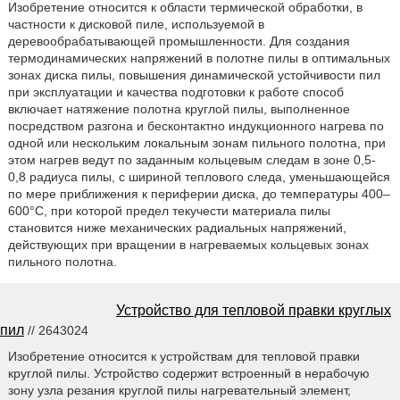
Изобретение относится к области термической обработки, в
частности к дисковой пиле, используемой в
деревообрабатывающей промышленности. Для создания
термодинамических напряжений в полотне пилы в оптимальных
зонах диска пилы, повышения динамической устойчивости пил
при эксплуатации и качества подготовки к работе способ
включает натяжение полотна круглой пилы, выполненное
посредством разгона и бесконтактно индукционного нагрева по
одной или нескольким локальным зонам пильного полотна, при
этом нагрев ведут по заданным кольцевым следам в зоне 0,5-
0,8 радиуса пилы, с шириной теплового следа, уменьшающейся
по мере приближения к периферии диска, до температуры 400–
600°С, при которой предел текучести материала пилы
становится ниже механических радиальных напряжений,
действующих при вращении в нагреваемых кольцевых зонах
пильного полотна.
Устройство для тепловой правки круглых
пил
// 2643024
Изобретение относится к устройствам для тепловой правки
круглой пилы. Устройство содержит встроенный в нерабочую
зону узла резания круглой пилы нагревательный элемент,