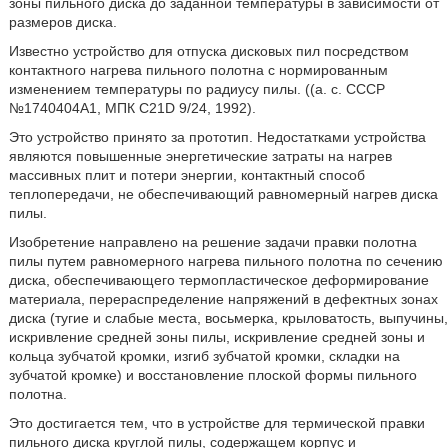
зоны пильного диска до заданной температуры в зависимости от
размеров диска.
Известно устройство для отпуска дисковых пил посредством
контактного нагрева пильного полотна с нормированным
изменением температуры по радиусу пилы. ((а. с. СССР
№1740404А1, МПК С21D 9/24, 1992).
Это устройство принято за прототип. Недостатками устройства
являются повышенные энергетические затраты на нагрев
массивных плит и потери энергии, контактный способ
теплопередачи, не обеспечивающий равномерный нагрев диска
пилы.
Изобретение направлено на решение задачи правки полотна
пилы путем равномерного нагрева пильного полотна по сечению
диска, обеспечивающего термопластическое деформирование
материала, перераспределение напряжений в дефектных зонах
диска (тугие и слабые места, восьмерка, крыловатость, выпучины,
искривление средней зоны пилы, искривление средней зоны и
кольца зубчатой кромки, изгиб зубчатой кромки, складки на
зубчатой кромке) и восстановление плоской формы пильного
полотна.
Это достигается тем, что в устройстве для термической правки
пильного диска круглой пилы, содержащем корпус и