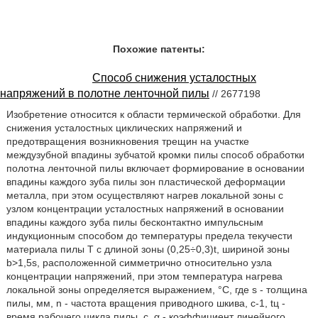
Похожие патенты:
Способ снижения усталостных
напряжений в полотне ленточной пилы
// 2677198
Изобретение относится к области термической обработки. Для
снижения усталостных циклических напряжений и
предотвращения возникновения трещин на участке
междузубной впадины зубчатой кромки пилы способ обработки
полотна ленточной пилы включает формирование в основании
впадины каждого зуба пилы зон пластической деформации
металла, при этом осуществляют нагрев локальной зоны с
узлом концентрации усталостных напряжений в основании
впадины каждого зуба пилы бесконтактно импульсным
индукционным способом до температуры предела текучести
материала пилы Т с длиной зоны (0,25÷0,3)t, шириной зоны
b>1,5s, расположенной симметрично относительно узла
концентрации напряжений, при этом температура нагрева
локальной зоны определяется выражением, °С, где s - толщина
пилы, мм, n - частота вращения приводного шкива, с-1, tц -
время рабочего цикла пилы, с, α - коэффициент линейного