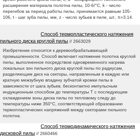
расширения материала полотна пилы, 10-6/°С, k - число
перегибов за период работы пилы, принимается равным 105-
106, t - шаг зуба пилы, мм, z - число зубьев в пиле, шт., π=3,14.
Способ термопластического натяжения
пильного диска круглой пилы
// 2663029
Изобретение относится к деревообрабатывающей
промышленности. Способ включает натяжение полотна круглой
пилы, выполненное посредством одновременного нагрева
локальных зон пильного диска круглой пилы по радиусам,
разделяющим диск на секторы, направленным в каждую или
кратную межзубную впадину зубчатой кромки пилы в
зависимости от шага зубьев, бесконтактно импульсным
индукционным способом до температуры T с последующим
охлаждением зоны диска пилы по тепловому следу до
температуры ниже 350°С, соответствующей образованию
термопластических напряжений между секторами пильного
полотна.
Способ термодинамического натяжения
дисковой пилы
// 2660466