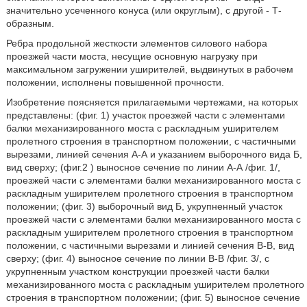
значительно усеченного конуса (или округлым), с другой - Т-
образным.
Ребра продольной жесткости элементов силового набора
проезжей части моста, несущие основную нагрузку при
максимальном загружении уширителей, выдвинутых в рабочем
положении, исполнены повышенной прочности.
Изобретение поясняется прилагаемыми чертежами, на которых
представлены: (фиг. 1) участок проезжей части с элементами
балки механизированного моста с раскладным уширителем
пролетного строения в транспортном положении, с частичными
вырезами, линией сечения А-А и указанием выборочного вида Б,
вид сверху; (фиг.2 ) выносное сечение по линии А-А /фиг. 1/,
проезжей части с элементами балки механизированного моста с
раскладным уширителем пролетного строения в транспортном
положении; (фиг. 3) выборочный вид Б, укрупненный участок
проезжей части с элементами балки механизированного моста с
раскладным уширителем пролетного строения в транспортном
положении, с частичными вырезами и линией сечения В-В, вид
сверху; (фиг. 4) выносное сечение по линии В-В /фиг. 3/, с
укрупненным участком конструкции проезжей части балки
механизированного моста с раскладным уширителем пролетного
строения в транспортном положении; (фиг. 5) выносное сечение