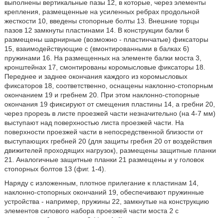
выполнены вертикальные пазы 12, в которые, через элементы
крепления, размещенные на усиленных ребрах продольной
жесткости 10, введены стопорные болты 13. Внешние торцы
пазов 12 замкнуты пластинами 14. В конструкции балки 6
размещены шарнирные (возможно - пластинчатые) фиксаторы
15, взаимодействующие с (вмонтированными в балках 6)
пружинами 16. На размещенных на элементе балки моста 3,
кронштейнах 17, смонтированы коромысловые фиксаторы 18.
Переднее и заднее окончания каждого из коромысловых
фиксаторов 18, соответственно, оснащены наклонно-стопорным
окончанием 19 и гребнем 20. При этом наклонно-стопорные
окончания 19 фиксируют от смещения пластины 14, а гребни 20,
через прорезь в листе проезжей части незначительно (на 4-7 мм)
выступают над поверхностью листа проезжей части. На
поверхности проезжей части в непосредственной близости от
выступающих гребней 20 (для защиты гребня 20 от воздействия
движителей проходящих нагрузок), размещены защитные планки
21. Аналогичные защитные планки 21 размещены и у головок
стопорных болтов 13 (фиг. 1-4).
Наряду с изложенным, плотное прилегание к пластинам 14,
наклонно-стопорных окончаний 19, обеспечивают пружинные
устройства - например, пружины 22, замкнутые на конструкцию
элементов силового набора проезжей части моста 2 с