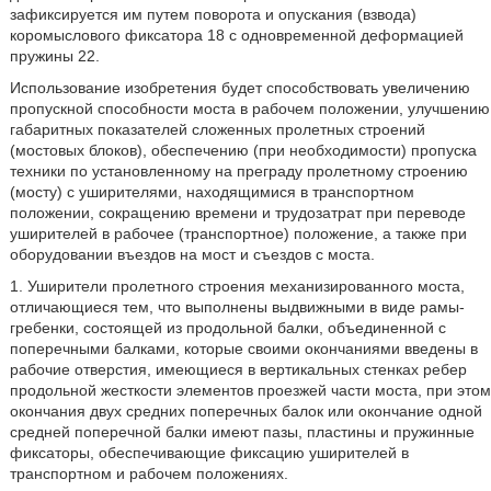
зафиксируется им путем поворота и опускания (взвода)
коромыслового фиксатора 18 с одновременной деформацией
пружины 22.
Использование изобретения будет способствовать увеличению
пропускной способности моста в рабочем положении, улучшению
габаритных показателей сложенных пролетных строений
(мостовых блоков), обеспечению (при необходимости) пропуска
техники по установленному на преграду пролетному строению
(мосту) с уширителями, находящимися в транспортном
положении, сокращению времени и трудозатрат при переводе
уширителей в рабочее (транспортное) положение, а также при
оборудовании въездов на мост и съездов с моста.
1. Уширители пролетного строения механизированного моста,
отличающиеся тем, что выполнены выдвижными в виде рамы-
гребенки, состоящей из продольной балки, объединенной с
поперечными балками, которые своими окончаниями введены в
рабочие отверстия, имеющиеся в вертикальных стенках ребер
продольной жесткости элементов проезжей части моста, при этом
окончания двух средних поперечных балок или окончание одной
средней поперечной балки имеют пазы, пластины и пружинные
фиксаторы, обеспечивающие фиксацию уширителей в
транспортном и рабочем положениях.