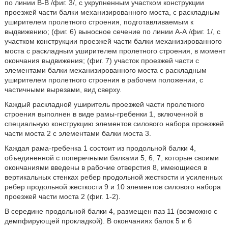
по линии В-В /фиг. 3/, с укрупненным участком конструкции
проезжей части балки механизированного моста, с раскладным
уширителем пролетного строения, подготавливаемым к
выдвижению; (фиг. 6) выносное сечение по линии А-А /фиг. 1/, с
участком конструкции проезжей части балки механизированного
моста с раскладным уширителем пролетного строения, в момент
окончания выдвижения; (фиг. 7) участок проезжей части с
элементами балки механизированного моста с раскладным
уширителем пролетного строения в рабочем положении, с
частичными вырезами, вид сверху.
Каждый раскладной уширитель проезжей части пролетного
строения выполнен в виде рамы-гребенки 1, включенной в
специальную конструкцию элементов силового набора проезжей
части моста 2 с элементами балки моста 3.
Каждая рама-гребенка 1 состоит из продольной балки 4,
объединенной с поперечными балками 5, 6, 7, которые своими
окончаниями введены в рабочие отверстия 8, имеющиеся в
вертикальных стенках ребер продольной жесткости и усиленных
ребер продольной жесткости 9 и 10 элементов силового набора
проезжей части моста 2 (фиг. 1-2).
В середине продольной балки 4, размещен паз 11 (возможно с
демпфирующей прокладкой). В окончаниях балок 5 и 6