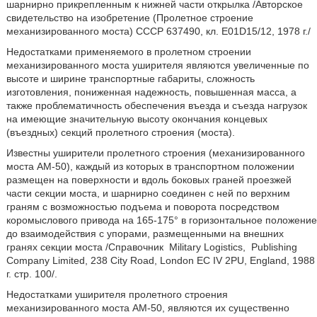
шарнирно прикрепленным к нижней части открылка /Авторское
свидетельство на изобретение (Пролетное строение
механизированного моста) СССР 637490, кл. Е01D15/12, 1978 г./
Недостатками применяемого в пролетном строении
механизированного моста уширителя являются увеличенные по
высоте и ширине транспортные габариты, сложность
изготовления, пониженная надежность, повышенная масса, а
также проблематичность обеспечения въезда и съезда нагрузок
на имеющие значительную высоту окончания концевых
(въездных) секций пролетного строения (моста).
Известны уширители пролетного строения (механизированного
моста АМ-50), каждый из которых в транспортном положении
размещен на поверхности и вдоль боковых граней проезжей
части секции моста, и шарнирно соединен с ней по верхним
граням с возможностью подъема и поворота посредством
коромыслового привода на 165-175° в горизонтальное положение
до взаимодействия с упорами, размещенными на внешних
гранях секции моста /Справочник
Military Logistics,
Publishing
Company Limited, 238 City Road, London EC IV 2PU, England, 1988
г. стр. 100/.
Недостатками уширителя пролетного строения
механизированного моста АМ-50, являются их существенно