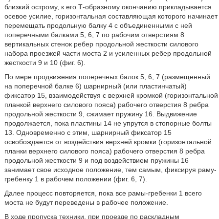
близкий острому, к его Т-образному окончанию прикладывается
осевое усилие, горизонтальная составляющая которого начинает
перемещать продольную балку 4 с объединенными с ней
поперечными балками 5, 6, 7 по рабочим отверстиям 8
вертикальных стенок ребер продольной жесткости силового
набора проезжей части моста 2 и усиленных ребер продольной
жесткости 9 и 10 (фиг. 6).
По мере продвижения поперечных балок 5, 6, 7 (размещенный
на поперечной балке 6) шарнирный (или пластинчатый)
фиксатор 15, взаимодействуя с верхней кромкой (горизонтальной
планкой верхнего силового пояса) рабочего отверстия 8 ребра
продольной жесткости 9, сжимает пружину 16. Выдвижение
продолжается, пока пластины 14 не упрутся в стопорные болты
13. Одновременно с этим, шарнирный фиксатор 15
освобождается от воздействия верхней кромки (горизонтальной
планки верхнего силового пояса) рабочего отверстия 8 ребра
продольной жесткости 9 и под воздействием пружины 16
занимает свое исходное положение, тем самым, фиксируя раму-
гребенку 1 в рабочем положении (фиг. 6, 7).
Далее процесс повторяется, пока все рамы-гребенки 1 всего
моста не будут переведены в рабочее положение.
В ходе пропуска техники, при проезде по раскладным