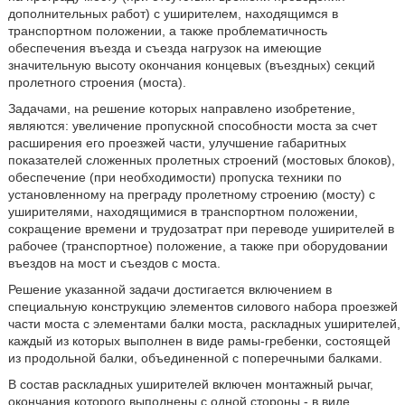
дополнительных работ) с уширителем, находящимся в
транспортном положении, а также проблематичность
обеспечения въезда и съезда нагрузок на имеющие
значительную высоту окончания концевых (въездных) секций
пролетного строения (моста).
Задачами, на решение которых направлено изобретение,
являются: увеличение пропускной способности моста за счет
расширения его проезжей части, улучшение габаритных
показателей сложенных пролетных строений (мостовых блоков),
обеспечение (при необходимости) пропуска техники по
установленному на преграду пролетному строению (мосту) с
уширителями, находящимися в транспортном положении,
сокращение времени и трудозатрат при переводе уширителей в
рабочее (транспортное) положение, а также при оборудовании
въездов на мост и съездов с моста.
Решение указанной задачи достигается включением в
специальную конструкцию элементов силового набора проезжей
части моста с элементами балки моста, раскладных уширителей,
каждый из которых выполнен в виде рамы-гребенки, состоящей
из продольной балки, объединенной с поперечными балками.
В состав раскладных уширителей включен монтажный рычаг,
окончания которого выполнены с одной стороны - в виде