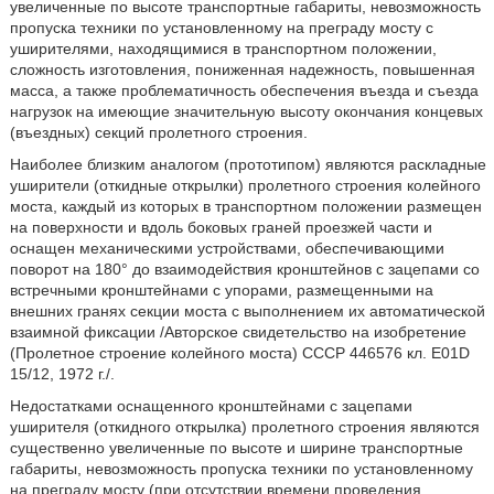
увеличенные по высоте транспортные габариты, невозможность
пропуска техники по установленному на преграду мосту с
уширителями, находящимися в транспортном положении,
сложность изготовления, пониженная надежность, повышенная
масса, а также проблематичность обеспечения въезда и съезда
нагрузок на имеющие значительную высоту окончания концевых
(въездных) секций пролетного строения.
Наиболее близким аналогом (прототипом) являются раскладные
уширители (откидные открылки) пролетного строения колейного
моста, каждый из которых в транспортном положении размещен
на поверхности и вдоль боковых граней проезжей части и
оснащен механическими устройствами, обеспечивающими
поворот на 180° до взаимодействия кронштейнов с зацепами со
встречными кронштейнами с упорами, размещенными на
внешних гранях секции моста с выполнением их автоматической
взаимной фиксации /Авторское свидетельство на изобретение
(Пролетное строение колейного моста) СССР 446576 кл. Е01D
15/12, 1972 г./.
Недостатками оснащенного кронштейнами с зацепами
уширителя (откидного открылка) пролетного строения являются
существенно увеличенные по высоте и ширине транспортные
габариты, невозможность пропуска техники по установленному
на преграду мосту (при отсутствии времени проведения