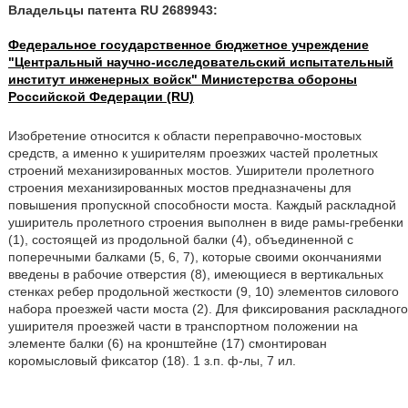
Владельцы патента RU 2689943:
Федеральное государственное бюджетное учреждение
"Центральный научно-исследовательский испытательный
институт инженерных войск" Министерства обороны
Российской Федерации (RU)
Изобретение относится к области переправочно-мостовых
средств, а именно к уширителям проезжих частей пролетных
строений механизированных мостов. Уширители пролетного
строения механизированных мостов предназначены для
повышения пропускной способности моста. Каждый раскладной
уширитель пролетного строения выполнен в виде рамы-гребенки
(1), состоящей из продольной балки (4), объединенной с
поперечными балками (5, 6, 7), которые своими окончаниями
введены в рабочие отверстия (8), имеющиеся в вертикальных
стенках ребер продольной жесткости (9, 10) элементов силового
набора проезжей части моста (2). Для фиксирования раскладного
уширителя проезжей части в транспортном положении на
элементе балки (6) на кронштейне (17) смонтирован
коромысловый фиксатор (18). 1 з.п. ф-лы, 7 ил.