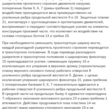
уширителям пролетного строения движителя нагрузки,
поперечные балки 5, 6, 7 (рамы-гребенки 1) передают
воздействие приходящегося веса преимущественно на
усиленные ребра продольной жесткости 9 и 10. Защитные планки
21, контактируя с грунтозацепами и протекторами движителей,
воспринимают и передают соответствующие усилия на элементы
конструкции проезжей части, что исключает их воздействие на
головки стопорных болтов 13 и гребни 20.
При необходимости уменьшить транспортную ширину моста,
каждый раскладной уширитель пролетного строения переводится
в транспортное положение. В ходе перевода раскладного
уширителя в транспортное положение к шарнирному фиксатору
15 прикладывается усилие, сжимающее пружину 16 и
исключающее его упирание в верхнюю кромку (горизонтальную
планку верхнего силового пояса) рабочего отверстия 8
усиленного ребра продольной жесткости 9. Далее, с целью
исключения упирания шарнирного фиксатора 15, рама-гребенка
1 поперечными балками 5, 6, 7 незначительно вдвигается в
рабочие отверстия 8 усиленного ребра продольной жесткости 9.
В средней части на продольную балку 4 одевается перекладина
Т-образного окончания монтажного рычага 23 и рама-гребенка 1
втягивается. Действие продолжается пока пластина 14 не
достигнет грани наклонно-стопорного окончания 19 и не