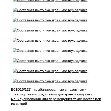
E01D15/127
- комбинированные с наземными
транспортными средствами для транспортировки,
манипулирования или перемещения таких мостов или
их секций