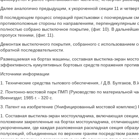
Далее аналогично предыдущим, к укороченной секции 11 и четверт
В последующем процесс операций пристыковки с поочередным сме
противоположные стороны по направлениям, перпендикулярным ос
полностью собрано выстилочное покрытие, (фиг. 10). В дальней
пропуск техники, (фиг. 11).
Демонтаж выстилочного покрытия, собранного с использованием с
обратной последовательности.
Размещаемая на бортах машины, составная выстилка-экран мостоу
эффективность кумулятивных бортовых средств поражения против
Источники информации
1. Технические средства тылового обеспечения, / Д.В. Булгаков, В.И. 
2. Понтонно-мостовой парк ПМП (Руководство по материальной част
Воениздат, 1985 г. - 320 с.
3. Патент на изобретение (Унифицированный мостовой комплекс) R
1. Составная выстилка-экран мостоукладчика, включающая секци
положении закрепленные на бортах мостоукладчика, отличающаяся
укороченными, где каждая разложенная раскладная секция образу
полусекций, объединенных по верхним граням посредством размещ