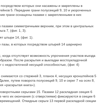
, посредством которых они насажены и закреплены в
ейнов 5. Передние грани полусекций 9, 10 и укороченных
адние грани оснащены пазами с закрепленными в них
ы пазами симметричными верхним, при этом в центральных
а 7, (фиг. 1, 3).
т штыри 14, (фиг. 1).
е пазы, в которых посредством штырей 14 шарнирно
, когда отсутствует возможность упрочнения участков въезда
бразом. После раскрытия и выкладки мостоукладочной
г с недостаточной несущей способностью, (фиг. 4)
 снимаются со стержней 3, планок 4, несущих кронштейнов 5
Далее, путем поворота полусекций 9, 10 и серег 7 на осях 8,
я «раскрытая книга»).
поворотными серьгами 15. Пазами 12 раскладная секция 6
е чего их окончания (с отверстиями) фиксируются в секции 6
еремещений. Откидные серьги 13 первой раскладной секции