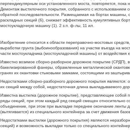
перпендикулярным оси установленного моста, повторяется, пока 
Демонтаж выстилочного покрытия, собранного с использованием с
обратной последовательности. Размещаемая на бортах машины, с
раскладных секций (6), снижает эффективность кумулятивных бор
мостоукладочную машину (1). 2 з.п. ф-лы, 11 ил.
Изобретение относится к области переправочно-мостовых средств
выработки грунта (выбоинообразования) на участке въезда на мо
части мостоукладчика (мостоукладочной машины) от воздействия 
Известно возимое сборно-разборное дорожное покрытие (СРДП), в
бакелизированной фанеры, обрамленные металлической окантов
гранях их окантовки стыковыми замками, состоящими из заштырив
Недостатками сборно-разборного дорожного покрытия являются: о
их секций между собой, недостаточная длина выкладываемого доро
Известна выстилка (дорожное покрытие), представляющее собой 
ряды секций, при этом каждый ряд секций смещен относительно со
объединение, при этом при выкладке переднее окончание ленты д
(вытягивается) из специального контейнера за счет движения базо
Недостатками выстилки (дорожного покрытия) являются неразборн
секций) и возможность выкладки только со специального контейн