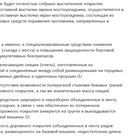
не будет полностью собрано выстилочное покрытие.
оставной выстилки-экрана мостоукладчика, осуществляется в
оставная выстилка-экран мостоукладчика, состоящая из
товых средств поражения противника, направленных в
, а именно, к специализированным средствам снижения
ст (съезда с моста) и повышения защищенности бортовой
кумулятивных боеприпасов.
ключающее секции (плиты), изготовленные из
кой и соединяемые между собой размещенными на торцевых
аемых двойных и одиночных проушин /1/.
тсутствие возможности поперечной стыковки боковых граней
жного покрытия, а так же значительная масса секций.
продольно шарнирно и неразборно объединенные в ленту,
седних, в связи с чем обеспечено их поперечное
орожного покрытия анкерится на грунте и выкладывается
вой машины /2/.
ость дорожного покрытия (объединенных в ленту рядов
ера, размещенного на базовой машине, недостаточная длина