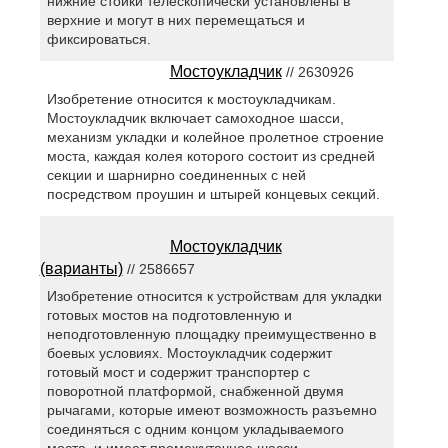
нижние стойки телескопически установлены в
верхние и могут в них перемещаться и
фиксироваться.
Мостоукладчик
// 2630926
Изобретение относится к мостоукладчикам.
Мостоукладчик включает самоходное шасси,
механизм укладки и колейное пролетное строение
моста, каждая колея которого состоит из средней
секции и шарнирно соединенных с ней
посредством проушин и штырей концевых секций.
Мостоукладчик
(варианты)
// 2586657
Изобретение относится к устройствам для укладки
готовых мостов на подготовленную и
неподготовленную площадку преимущественно в
боевых условиях. Мостоукладчик содержит
готовый мост и содержит транспортер с
поворотной платформой, снабженной двумя
рычагами, которые имеют возможность разъемно
соединяться с одним концом укладываемого
моста, и имеет промежуточное шасси,