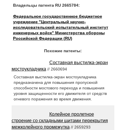
Владельцы патента RU 2665784:
Федеральное государственное бюджетное
учреждение "Центральный научно-
исследовательский испытательный институт
инженерных войск" Министерства обороны
Российской Федерации (RU)
Похожие патенты:
Составная выстилка-экран
мостоукладчика
// 2660694
Составная выстилка-экран мостоукладчика
предназначена для повышения пропускной
способности мостового перехода и повышения
уровня защищенности его движителя от средств
огневого поражения во время движения.
Колейное пролетное
строение со складными щитами перекрытия
межколейного промежутка
// 2659293