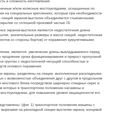
ть и сложность изготовления.
ничные и/или колесные мостоукладчики, оснащенные по
ми на специальных креплениях, которые при необходимости
я секций экранов-выстилок объединяются стыковочными
крытие со сплошной проезжей частью /3/.
се экранов-выстилок являются недостаточная длина
ытия, значительные размеры и масса секций, недостаточная
ментов со стороны бортов) от поражения кумулятивными
тение, является: увеличение длины выкладываемого перед
о продление срока функционирования и прирост пропускной
на грунтах с недостаточной несущей способностью и
ств огневого поражения.
лки-экраны, разделены на секции, выполненные раскладными,
ых с возможностью объединения друг с другом в продольном
 мостового блока посредством шарнирно откидных серег и
ом которых в транспортном положении насажены и
 мостоукладчика, для повышения уровня защищенности его
едставлены: (фиг. 1) транспортное положение машины с
 вырезами на раскладной секции выстилки-экрана, концевой