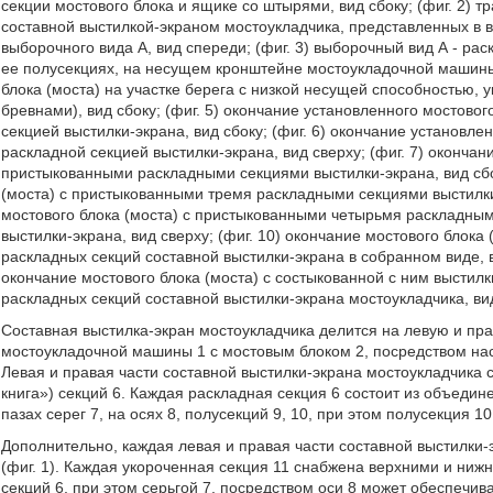
секции мостового блока и ящике со штырями, вид сбоку; (фиг. 2)
составной выстилкой-экраном мостоукладчика, представленных в 
выборочного вида А, вид спереди; (фиг. 3) выборочный вид А - ра
ее полусекциях, на несущем кронштейне мостоукладочной машины,
блока (моста) на участке берега с низкой несущей способностью
бревнами), вид сбоку; (фиг. 5) окончание установленного мостово
секцией выстилки-экрана, вид сбоку; (фиг. 6) окончание установле
раскладной секцией выстилки-экрана, вид сверху; (фиг. 7) окончан
пристыкованными раскладными секциями выстилки-экрана, вид сбок
(моста) с пристыкованными тремя раскладными секциями выстилки-
мостового блока (моста) с пристыкованными четырьмя раскладным
выстилки-экрана, вид сверху; (фиг. 10) окончание мостового блока
раскладных секций составной выстилки-экрана в собранном виде, в
окончание мостового блока (моста) с состыкованной с ним выстилк
раскладных секций составной выстилки-экрана мостоукладчика, вид
Составная выстилка-экран мостоукладчика делится на левую и пра
мостоукладочной машины 1 с мостовым блоком 2, посредством нас
Левая и правая части составной выстилки-экрана мостоукладчика 
книга») секций 6. Каждая раскладная секция 6 состоит из объеди
пазах серег 7, на осях 8, полусекций 9, 10, при этом полусекция 10
Дополнительно, каждая левая и правая части составной выстилки-
(фиг. 1). Каждая укороченная секция 11 снабжена верхними и н
секций 6, при этом серьгой 7, посредством оси 8 может обеспечив