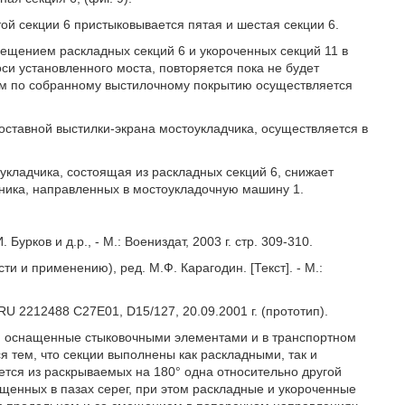
ой секции 6 пристыковывается пятая и шестая секции 6.
щением раскладных секций 6 и укороченных секций 11 в
и установленного моста, повторяется пока не будет
шем по собранному выстилочному покрытию осуществляется
оставной выстилки-экрана мостоукладчика, осуществляется в
кладчика, состоящая из раскладных секций 6, снижает
ника, направленных в мостоукладочную машину 1.
Бурков и д.р., - М.: Воениздат, 2003 г. стр. 309-310.
и и применению), ред. М.Ф. Карагодин. [Текст]. - М.:
U 2212488 C27E01, D15/127, 20.09.2001 г. (прототип).
и, оснащенные стыковочными элементами и в транспортном
 тем, что секции выполнены как раскладными, так и
ется из раскрываемых на 180° одна относительно другой
енных в пазах серег, при этом раскладные и укороченные