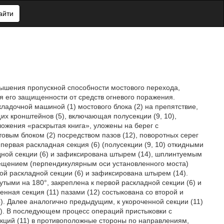
айти
вышения пропускной способности мостового перехода,
 его защищенности от средств огневого поражения.
ладочной машиной (1) мостового блока (2) на препятствие,
щих кронштейнов (5), включающая полусекции (9, 10),
оложения «раскрытая книга», уложены на берег с
овым блоком (2) посредством пазов (12), поворотных серег
 первая раскладная секция (6) (полусекции (9, 10) откидными
адной секции (6) и зафиксирована штырем (14), шплинтуемым
мещением (перпендикулярным оси установленного моста)
вой раскладной секции (6) и зафиксирована штырем (14).
утыми на 180°, закреплена к первой раскладной секции (6) и
енная секция (11) пазами (12) состыкована со второй и
). Далее аналогично предыдущим, к укороченной секции (11)
(6). В последующем процесс операций пристыковки с
кций (11) в противоположные стороны по направлениям,