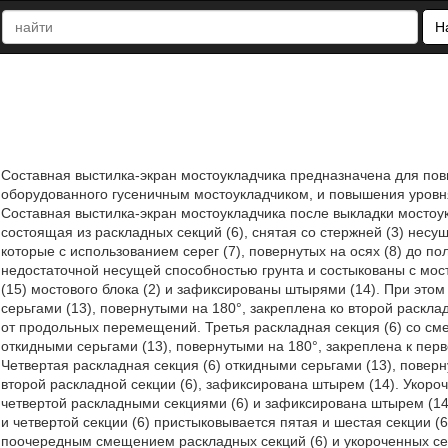
Н
Составная выстилка-экран мостоукладчика предназначена для по
оборудованного гусеничным мостоукладчиком, и повышения уровня
Составная выстилка-экран мостоукладчика после выкладки мостоук
состоящая из раскладных секций (6), снятая со стержней (3) несу
которые с использованием серег (7), повернутых на осях (8) до п
недостаточной несущей способностью грунта и состыкованы с мост
(15) мостового блока (2) и зафиксированы штырями (14). При этом
серьгами (13), повернутыми на 180°, закреплена ко второй раскл
от продольных перемещений. Третья раскладная секция (6) со с
откидными серьгами (13), повернутыми на 180°, закреплена к пер
Четвертая раскладная секция (6) откидными серьгами (13), поверн
второй раскладной секции (6), зафиксирована штырем (14). Укороч
четвертой раскладными секциями (6) и зафиксирована штырем (14
и четвертой секции (6) пристыковывается пятая и шестая секции 
поочередным смещением раскладных секций (6) и укороченных се