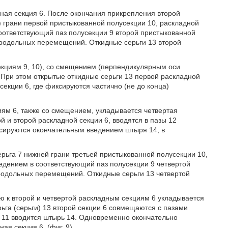
дная секция 6. После окончания прикрепления второй
) грани первой пристыкованной полусекции 10, раскладной
оответствующий паз полусекции 9 второй пристыкованной
продольных перемещений. Откидные серьги 13 второй
секциям 9, 10), со смещением (перпендикулярным оси
. При этом открытые откидные серьги 13 первой раскладной
 секции 6, где фиксируются частично (не до конца)
иям 6, также со смещением, укладывается четвертая
й и второй раскладной секции 6, вводятся в пазы 12
иксируются окончательным введением штыря 14, в
ерьга 7 нижней грани третьей пристыкованной полусекции 10,
едением в соответствующий паз полусекции 9 четвертой
родольных перемещений. Откидные серьги 13 четвертой
ю к второй и четвертой раскладным секциям 6 укладывается
рьга (серьги) 13 второй секции 6 совмещаются с пазами
и 11 вводится штырь 14. Одновременно окончательно
я секция 6, (фиг. 9).