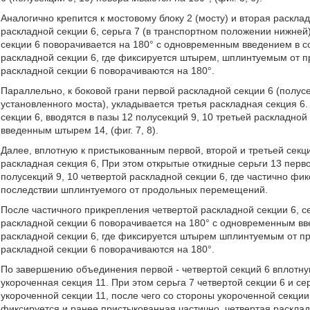
Аналогично крепится к мостовому блоку 2 (мосту) и вторая раскла
раскладной секции 6, серьга 7 (в транспортном положении нижней
секции 6 поворачивается на 180° с одновременным введением в с
раскладной секции 6, где фиксируется штырем, шплинтуемым от 
раскладной секции 6 поворачиваются на 180°.
Параллельно, к боковой грани первой раскладной секции 6 (полу
установленного моста), укладывается третья раскладная секция 6
секции 6, вводятся в пазы 12 полусекций 9, 10 третьей раскладной
введенным штырем 14, (фиг. 7, 8).
Далее, вплотную к пристыкованным первой, второй и третьей секц
раскладная секция 6, При этом открытые откидные серьги 13 перво
полусекций 9, 10 четвертой раскладной секции 6, где частично ф
последствии шплинтуемого от продольных перемещений.
После частичного прикрепления четвертой раскладной секции 6, с
раскладной секции 6 поворачивается на 180° с одновременным вв
раскладной секции 6, где фиксируется штырем шплинтуемым от п
раскладной секции 6 поворачиваются на 180°.
По завершению объединения первой - четвертой секций 6 вплотну
укороченная секция 11. При этом серьга 7 четвертой секции 6 и се
укороченной секции 11, после чего со стороны укороченной секци
фиксируется и ранее пристыкованная частично, четвертая раскладна