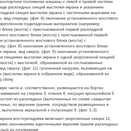
 транспортное положение машины с левой и правой частями
виде раскладных секций выстилки-экрана и указанием
складная секция выстилки-экрана с частичными вырезами на
 вид спереди; (фиг. 4) окончание установленного мостового
, укрепленном подкладочным материалом (например,
го блока (моста) с пристыкованной первой раскладной
нного мостового блока (моста) с пристыкованной первой
ие установленного мостового блока (моста) с
у; (фиг. 8) окончание установленного мостового блока
экрана, вид сверху; (фиг. 9) окончание установленного
и секциями выстилки-экрана и одной укороченной секцией
 (моста) с выстилкой, образованной из состыкованных
ид сверху; (фиг. 11) гусеничная нагрузка, въезжающая на
и (выстилки-экрана в собранном виде), образованной из
 сбоку.
вую части и, соответственно, размещается на бортах
аживания на стержни 3, планок 4, несущих кронштейнов 5.
состоят из раскладных (выполненных по схеме «закрытая
ненных, по верхним граням, посредством размещенных в
, выполнена зеркальной к полусекции 9, (фиг. 1-3).
экрана мостоукладчика включают укороченные секции 11,
ижними окончаниями идентичными верхним граням раскладных
аться их сочленение.