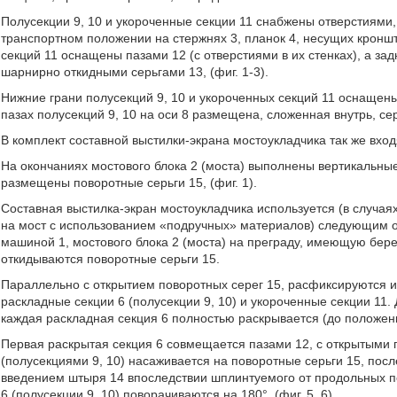
Полусекции 9, 10 и укороченные секции 11 снабжены отверстиями
транспортном положении на стержнях 3, планок 4, несущих кроншт
секций 11 оснащены пазами 12 (с отверстиями в их стенках), а з
шарнирно откидными серьгами 13, (фиг. 1-3).
Нижние грани полусекций 9, 10 и укороченных секций 11 оснащен
пазах полусекций 9, 10 на оси 8 размещена, сложенная внутрь, серьг
В комплект составной выстилки-экрана мостоукладчика так же входя
На окончаниях мостового блока 2 (моста) выполнены вертикальны
размещены поворотные серьги 15, (фиг. 1).
Составная выстилка-экран мостоукладчика используется (в случаях
на мост с использованием «подручных» материалов) следующим о
машиной 1, мостового блока 2 (моста) на преграду, имеющую бере
откидываются поворотные серьги 15.
Параллельно с открытием поворотных серег 15, расфиксируются и
раскладные секции 6 (полусекции 9, 10) и укороченные секции 11. 
каждая раскладная секция 6 полностью раскрывается (до положени
Первая раскрытая секция 6 совмещается пазами 12, с открытыми 
(полусекциями 9, 10) насаживается на поворотные серьги 15, посл
введением штыря 14 впоследствии шплинтуемого от продольных п
6 (полусекции 9, 10) поворачиваются на 180°, (фиг. 5, 6).