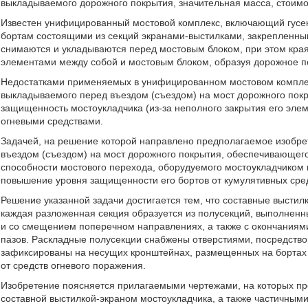
выкладываемого дорожного покрытия, значительная масса, стоимос
Известен унифицированный мостовой комплекс, включающий гусе
бортам состоящими из секций экранами-выстилками, закрепленны
снимаются и укладываются перед мостовым блоком, при этом кра
элементами между собой и мостовым блоком, образуя дорожное по
Недостатками применяемых в унифицированном мостовом комплек
выкладываемого перед въездом (съездом) на мост дорожного покр
защищенность мостоукладчика (из-за неполного закрытия его эле
огневыми средствами.
Задачей, на решение которой направлено предполагаемое изобре
въездом (съездом) на мост дорожного покрытия, обеспечивающег
способности мостового перехода, оборудуемого мостоукладчиком 
повышение уровня защищенности его бортов от кумулятивных сред
Решение указанной задачи достигается тем, что составные высти
каждая разложенная секция образуется из полусекций, выполненн
и со смещением поперечном направлениях, а также с окончаниями
пазов. Раскладные полусекции снабжены отверстиями, посредств
зафиксированы на несущих кронштейнах, размещенных на бортах
от средств огневого поражения.
Изобретение поясняется прилагаемыми чертежами, на которых пр
составной выстилкой-экраном мостоукладчика, а также частичными