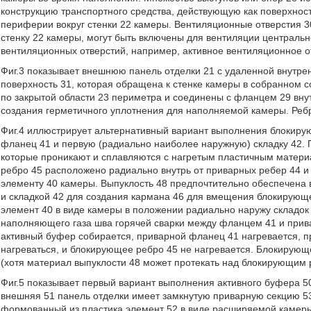
конструкцию транспортного средства, действующую как поверхнос
периферии вокруг стенки 22 камеры. Вентиляционные отверстия 30
стенку 22 камеры, могут быть включены для вентиляции центральн
вентиляционных отверстий, например, активное вентиляционное от
Фиг.3 показывает внешнюю панель отделки 21 с удаленной внутр
поверхность 31, которая обращена к стенке камеры в собранном 
по закрытой области 23 периметра и соединены с фланцем 29 внут
создания герметичного уплотнения для наполняемой камеры. Реб
Фиг.4 иллюстрирует альтернативный вариант выполнения блокиру
фланец 41 и первую (радиально наиболее наружную) складку 42. 
которые проникают и сплавляются с нагретым пластичным матер
ребро 45 расположено радиально внутрь от приварных ребер 44 
элементу 40 камеры. Выпуклость 48 предпочтительно обеспечена
и складкой 42 для создания кармана 46 для вмещения блокирующ
элемент 40 в виде камеры в положении радиально наружу складок 
наполняющего газа шва горячей сварки между фланцем 41 и прив
активный буфер собирается, приварной фланец 41 нагревается, пр
нагреваться, и блокирующее ребро 45 не нагревается. Блокирующ
(хотя материал выпуклости 48 может протекать над блокирующим 
Фиг.5 показывает первый вариант выполнения активного буфера 5
внешняя 51 панель отделки имеет замкнутую приварную секцию 53
формованный из пластика элемент 52 в виде расширяемой камеры.