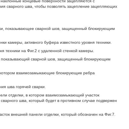
 наклонные концевые поверхности зацепляются с
ия сварного шва, чтобы позволять зацепление зацепляющих
хники, показывающее сварной шов, защищенный блокирующим
енки камеры, активного буфера известного уровня техники.
ня техники на Фиг.2 с удаленной стенкой камеры.
ики, показывающий сварной шов, защищенный блокирующим
 в котором взаимозамыкающие блокирующие ребра
ния шва горячей сварки.
нели отделки, в котором взаимозамыкающий участок
сварного шва, который будет в противном случае подвержен
асток внешней панели отделки, который обозначен на Фиг.7.