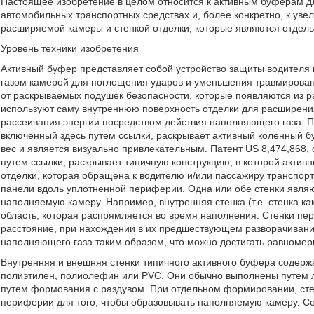
Настоящее изобретение в целом относится к активным буферам д
автомобильных транспортных средствах и, более конкретно, к ув
расширяемой камеры и стенкой отделки, которые являются отде
Уровень техники изобретения
Активный буфер представляет собой устройство защиты водителя 
газом камерой для поглощения ударов и уменьшения травмировани
от раскрываемых подушек безопасности, которые появляются из 
используют саму внутреннюю поверхность отделки для расширени
рассеивания энергии посредством действия наполняющего газа. Па
включенный здесь путем ссылки, раскрывает активный коленный бу
вес и является визуально привлекательным. Патент US 8,474,868, 
путем ссылки, раскрывает типичную конструкцию, в которой актив
отделки, которая обращена к водителю и/или пассажиру транспорт
панели вдоль уплотненной периферии. Одна или обе стенки явля
наполняемую камеру. Например, внутренняя стенка (т.е. стенка к
область, которая распрямляется во время наполнения. Стенки пе
расстояние, при нахождении в их предшествующем разворачивани
наполняющего газа таким образом, что можно достигать равноме
Внутренняя и внешняя стенки типичного активного буфера содер
полиэтилен, полиолефин или PVC. Они обычно выполнены путем л
путем формования с раздувом. При отдельном формировании, сте
периферии для того, чтобы образовывать наполняемую камеру. С