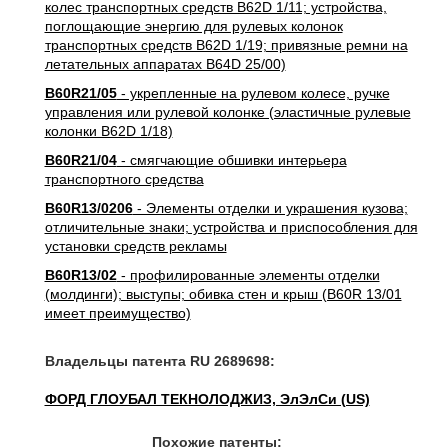
колес транспортных средств B62D 1/11; устройства,
поглощающие энергию для рулевых колонок
транспортных средств B62D 1/19; привязные ремни на
летательных аппаратах B64D 25/00)
B60R21/05
- укрепленные на рулевом колесе, ручке
управления или рулевой колонке (эластичные рулевые
колонки B62D 1/18)
B60R21/04
- смягчающие обшивки интерьера
транспортного средства
B60R13/0206
- Элементы отделки и украшения кузова;
отличительные знаки; устройства и приспособления для
установки средств рекламы
B60R13/02
- профилированные элементы отделки
(молдинги); выступы; обивка стен и крыш (B60R 13/01
имеет преимущество)
Владельцы патента RU 2689698:
ФОРД ГЛОУБАЛ ТЕКНОЛОДЖИЗ, ЭлЭлСи (US)
Похожие патенты: