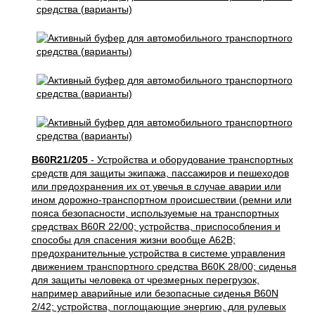
B60R21/205
- Устройства и оборудование транспортных
средств для защиты экипажа, пассажиров и пешеходов
или предохранения их от увечья в случае аварии или
ином дорожно-транспортном происшествии (ремни или
пояса безопасности, используемые на транспортных
средствах B60R 22/00; устройства, приспособления и
способы для спасения жизни вообще A62B;
предохранительные устройства в системе управления
движением транспортного средства B60K 28/00; сиденья
для защиты человека от чрезмерных перегрузок,
например аварийные или безопасные сиденья B60N
2/42; устройства, поглощающие энергию, для рулевых