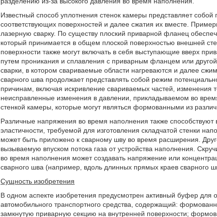
разделению из-за высокого давления во время наполнения.
Известный способ уплотнения стенок камеры представляет собой г
соответствующих поверхностей и далее сжатия их вместе. Примеры
лазерную сварку. По существу плоский приварной фланец обеспеч
который принимается в общем плоской поверхностью внешней стен
поверхности также могут включать в себя выступающие вверх при
путем проникания и сплавления с приварным фланцем или другой
сварки, в котором свариваемые области нагреваются и далее сжи
сварного шва продолжает представлять собой режим потенциальн
причинам, включая искривление свариваемых частей, изменения т
неисправленные изменения в давлении, прикладываемом во время 
стенкой камеры, которые могут являться формованными из различ
Различные напряжения во время наполнения также способствуют 
эластичности, требуемой для изготовления складчатой стенки на
может быть приложено к сварному шву во время расширения. Друг
вызываемую впуском потока газа от устройства наполнения. Скру
во время наполнения может создавать напряжение или концентр
сварного шва (например, вдоль длинных прямых краев сварного ш
Сущность изобретения
В одном аспекте изобретения предусмотрен активный буфер для 
автомобильного транспортного средства, содержащий: формован
замкнутую приварную секцию на внутренней поверхности; формов