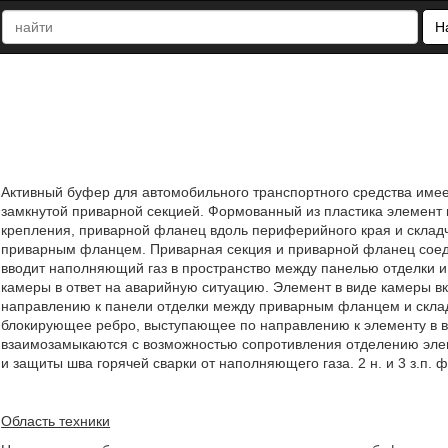
Н
Активный буфер для автомобильного транспортного средства име
замкнутой приварной секцией. Формованный из пластика элемент
крепления, приварной фланец вдоль периферийного края и склад
приварным фланцем. Приварная секция и приварной фланец соед
вводит наполняющий газ в пространство между панелью отделки 
камеры в ответ на аварийную ситуацию. Элемент в виде камеры 
направлению к панели отделки между приварным фланцем и склад
блокирующее ребро, выступающее по направлению к элементу в 
взаимозамыкаются с возможностью сопротивления отделению элем
и защиты шва горячей сварки от наполняющего газа. 2 н. и 3 з.п. ф
Область техники