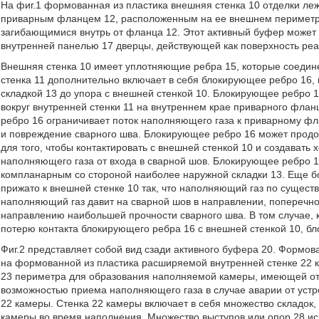
На фиг.1 формованная из пластика внешняя стенка 10 отделки ле
приварным фланцем 12, расположенным на ее внешнем периметре 
загибающимися внутрь от фланца 12. Этот активный буфер может 
внутренней панелью 17 дверцы, действующей как поверхность реак
Внешняя стенка 10 имеет уплотняющие ребра 15, которые соедин
стенка 11 дополнительно включает в себя блокирующее ребро 16,
складкой 13 до упора с внешней стенкой 10. Блокирующее ребро 
вокруг внутренней стенки 11 на внутреннем крае приварного фланц
ребро 16 ограничивает поток наполняющего газа к приварному фл
и повреждение сварного шва. Блокирующее ребро 16 может продо
для того, чтобы контактировать с внешней стенкой 10 и создават
наполняющего газа от входа в сварной шов. Блокирующее ребро 1
компланарным со стороной наиболее наружной складки 13. Еще б
прижато к внешней стенке 10 так, что наполняющий газ по существ
наполняющий газ давит на сварной шов в направлении, поперечн
направлению наибольшей прочности сварного шва. В том случае, 
потерю контакта блокирующего ребра 16 с внешней стенкой 10, бл
Фиг.2 представляет собой вид сзади активного буфера 20. Формов
на формованной из пластика расширяемой внутренней стенке 22 к
23 периметра для образования наполняемой камеры, имеющей от
возможностью приема наполняющего газа в случае аварии от устро
22 камеры. Стенка 22 камеры включает в себя множество складок,
камеры во время наполнения. Множество выступов или опор 28 ис