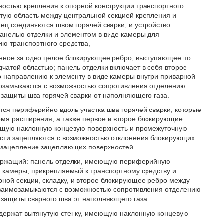
стью крепления к опорной конструкции транспортного
тую область между центральной секцией крепления и
ц соединяются швом горячей сварки; и устройство
панелью отделки и элементом в виде камеры для
ию транспортного средства,
анное за одно целое блокирующее ребро, выступающее по
атой областью; панель отделки включает в себя второе
 направлению к элементу в виде камеры внутри приварной
мозамыкаются с возможностью сопротивления отделению
 защиты шва горячей сварки от наполняющего газа.
ся периферийно вдоль участка шва горячей сварки, которые
мя расширения, а также первое и второе блокирующие
еющую наклонную концевую поверхность и промежуточную
сти зацепляются с возможностью отклонения блокирующих
ь зацепление зацепляющих поверхностей.
держащий: панель отделки, имеющую периферийную
 камеры, прикрепляемый к транспортному средству и
ой секции, складку, и второе блокирующее ребро между
взаимозамыкаются с возможностью сопротивления отделению
 защиты сварного шва от наполняющего газа.
одержат вытянутую стенку, имеющую наклонную концевую