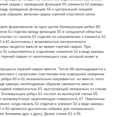
рячей сварки с приварным фланцем 55 элемента 52 камеры.
между приварным фланцем 55 и центральной секцией
тным образом, включая сварку горячей пластиной и/или
ервое формованное за одно целое блокирующее ребро 60,
нели 51 отделки между фланцем 55 и складчатой областью
тупает от панели 51 отделки по направлению к элементу 52
0 и 61 выполнены с возможностью механического
меры сводятся вместе во время горячей сварки. При
о A) сопротивляться отделению элемента 52 в виде камеры
 горячей сварки от наполняющего газа, который может в
 процессе горячей сварки вместе. Тепло 68 прикладывается к
контакта с нагретыми пластинами или освещения лазерным
ребра 60 и 61 незначительно нагреваются, но вместо этого
 виде камеры необходимым образом сжимаются вместе.
нцевой поверхностью 63, выступающей латерально от стенки
Блокирующее ребро 61 состоит из вытянутой стенки 65,
и промежуточную зацепляющую поверхность 67. Наклонные
ения, когда панель 51 отделки и элемент 52 в виде камеры
 и 65 являются достаточно гибкими для латерального
е близкими друг к другу. Далее стенки 62 и 65