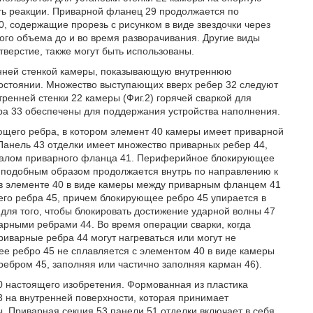
ть реакции. Приварной фланец 29 продолжается по
, содержащие прорезь с рисунком в виде звездочки через
ого объема до и во время разворачивания. Другие виды
верстие, также могут быть использованы.
енней стенкой камеры, показывающую внутреннюю
состоянии. Множество выступающих вверх ребер 32 следуют
ренней стенки 22 камеры (Фиг.2) горячей сваркой для
ра 33 обеспечены для поддержания устройства наполнения.
ющего ребра, в котором элемент 40 камеры имеет приварной
Панель 43 отделки имеет множество приварных ребер 44,
иалом приварного фланца 41. Периферийное блокирующее
и подобным образом продолжается внутрь по направлению к
 в элементе 40 в виде камеры между приварным фланцем 41
его ребра 45, причем блокирующее ребро 45 упирается в
для того, чтобы блокировать достижение ударной волны 47
арными ребрами 44. Во время операции сварки, когда
иварные ребра 44 могут нагреваться или могут не
ее ребро 45 не сплавляется с элементом 40 в виде камеры
ребром 45, заполняя или частично заполняя карман 46).
0 настоящего изобретения. Формованная из пластика
 на внутренней поверхности, которая принимает
 Приварная секция 53 панели 51 отделки включает в себя