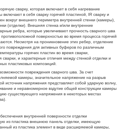
орячую сварку, которая включает в себя нагревание
 включают в себя сварку горячей пластиной, IR сварку и
ен вокруг внешнего периметра внутренней стенки (камеры),
ки (отделки). Внешняя стенка и/или внутренние
варные ребра, которые увеличивают прочность сварного шва
 противоположной поверхностью во время процесса горячей
маются. Несмотря на проникновение этих ребер, отделение
ого повреждения для активных буферов по различным
емпературы горячих пластин во время сварки,
сварки, и характерные отличия между стенкой отделки и
ных пластиковых композиций.
возможности повреждения сварного шва. За счет
полняемой камеры, значительное напряжение на разрыв
ой источник напряжения представляет собой ударную волну,
чивание и неравномерное вздутие общей конструкции камеры
ацию существующего напряжения в некоторых местах
ва).
обеспечения внутренней поверхности отделки
ную из пластика внешнюю панель отделки, имеющую
анный из пластика элемент в виде расширяемой камеры,