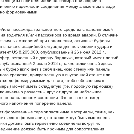
ля защиты водителя и/или пассажира при аварии в
еличению надежности соединения между элементом в виде
льно формованными.
и/или пассажира транспортного средства с наполняемой
я водителя и/или пассажиров во время аварии. В отличие
различных отверстий при наполнении, активные буферы
я в начале аварийной ситуации для поглощения удара и
тент US 8,205,909, опубликованный 26 июня 2012 г.,
фер, встроенный в дверцу бардачка, который имеет легкий
опубликованный 2 июля 2013 г., также включенный здесь
ный буфер включает в себя внешнюю стенку или панель
ного средства, прикрепленную к внутренней стенке или
ются деформируемыми для того, чтобы обеспечивать
амеры) может иметь складчатую (т.е. подобную гармошке)
рвоначально разнесены друг от друга на небольшое
ю ненаполненном состоянии. Это позволяет вход
рного наполнения поперечно панели.
жат формованные термопластичные материалы, такие, как
итьевого формования, но также могут быть выполнены
нки должны быть герметично соединены вокруг их
оединение должно быть прочным для сопротивления