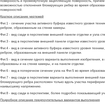
поверхность и промежуточную зацепляющую поверхность, причем
возможностью отклонения блокирующих ребер во время образован
поверхностей.
Краткое описание чертежей
Фиг.1 - сечение участка активного буфера известного уровня те
ребром, образованным на стенке камеры.
Фиг.2 - вид сзади в перспективе внешней панели отделки и узла ст
Фиг.3 - вид в перспективе внешней панели отделки известного уров
Фиг.4 - вид в сечении активного буфера известного уровня техн
ребром, образованным на внешней панели отделки.
Фиг.5 - вид в сечении одного варианта выполнения изобретения,
образованы и на стенке камеры, и на панели отделки.
Фиг.6 - вид в поперечном сечении узла на Фиг.5 во время образова
Фиг.7 - вид сзади в перспективе варианта выполнения внешней па
блокирующего ребра расположен только вдоль участка периферии 
наивысшему напряжению.
Фиг.8 - вид сзади в перспективе, более подробно показывающий уч
Подробное описание предпочтительных вариантов выполнения