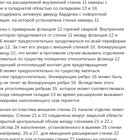
жит на расширяемой внутренней стенке 11 камеры с
и складчатой областью со складками 13 и 14,
содержать активную дверцу бардачка с поворотной
ции, на которой установлена стенка камеры 11.
ены с приварным фланцем 12 горячей сваркой. Внутренняя
 которое продолжается от стенки 11 между фланцем 12 и
16 может предпочтительно продолжаться по всей периферии
а 12. За счет его упора с внешней стенкой 10, блокирующее
анцу 12, что может в противном случае вызывать отделение
лжаться по существу поперечно относительно фланца 12
ь хороший уплотняющий контакт для предотвращения
6 может предпочтительно по существу являться
олее предпочтительно, блокирующее ребро 16 может быть
у не течет за блокирующее ребро 16. Вследствие этого
ом уплотняющим ребрам 15, которое может соответствовать
когда смещение складки 13 во время расширения вызывает
окировка наполняющего газа теряется.
анная из пластика внешняя стенка 21 панели отделки лежит
амеры. Стенки 21 и 22 соединены вокруг закрытой области
крытый центральный объем между стенками 21 и 22 с
йства 24 наполнения, установленного в выемке 25 стенки
 например, 26 и 27, для вмещения расширения стенки 22
пользуются для установки стенки 22 камеры на опорную