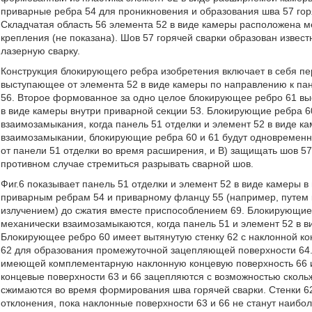
приварные ребра 54 для проникновения и образования шва 57 го
Складчатая область 56 элемента 52 в виде камеры расположена 
крепления (не показана). Шов 57 горячей сварки образован извес
лазерную сварку.
Конструкция блокирующего ребра изобретения включает в себя п
выступающее от элемента 52 в виде камеры по направлению к па
56. Второе формованное за одно целое блокирующее ребро 61 выс
в виде камеры внутри приварной секции 53. Блокирующие ребра 6
взаимозамыкания, когда панель 51 отделки и элемент 52 в виде ка
взаимозамыкании, блокирующие ребра 60 и 61 будут одновременн
от панели 51 отделки во время расширения, и B) защищать шов 57
противном случае стремиться разрывать сварной шов.
Фиг.6 показывает панель 51 отделки и элемент 52 в виде камеры в
приварным ребрам 54 и приварному фланцу 55 (например, путем 
излучением) до сжатия вместе приспособлением 69. Блокирующие 
механически взаимозамыкаются, когда панель 51 и элемент 52 в
Блокирующее ребро 60 имеет вытянутую стенку 62 с наклонной ко
62 для образования промежуточной зацепляющей поверхности 64. 
имеющей комплементарную наклонную концевую поверхность 66 
концевые поверхности 63 и 66 зацепляются с возможностью скольж
сжимаются во время формирования шва горячей сварки. Стенки 62
отклонения, пока наклонные поверхности 63 и 66 не станут наиболе