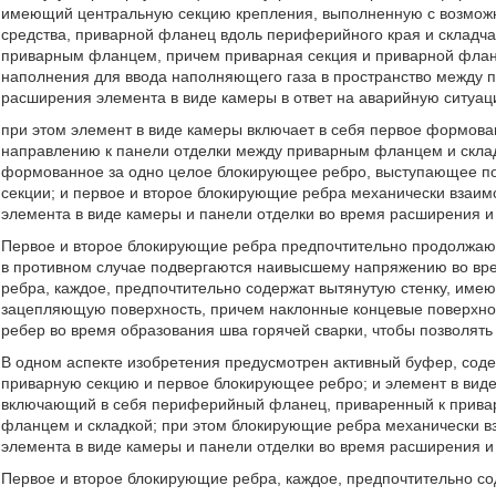
имеющий центральную секцию крепления, выполненную с возможно
средства, приварной фланец вдоль периферийного края и складча
приварным фланцем, причем приварная секция и приварной флане
наполнения для ввода наполняющего газа в пространство между 
расширения элемента в виде камеры в ответ на аварийную ситуац
при этом элемент в виде камеры включает в себя первое формов
направлению к панели отделки между приварным фланцем и складч
формованное за одно целое блокирующее ребро, выступающее по
секции; и первое и второе блокирующие ребра механически взаи
элемента в виде камеры и панели отделки во время расширения и
Первое и второе блокирующие ребра предпочтительно продолжают
в противном случае подвергаются наивысшему напряжению во вре
ребра, каждое, предпочтительно содержат вытянутую стенку, им
зацепляющую поверхность, причем наклонные концевые поверхно
ребер во время образования шва горячей сварки, чтобы позволят
В одном аспекте изобретения предусмотрен активный буфер, со
приварную секцию и первое блокирующее ребро; и элемент в виде
включающий в себя периферийный фланец, приваренный к приварн
фланцем и складкой; при этом блокирующие ребра механически 
элемента в виде камеры и панели отделки во время расширения и
Первое и второе блокирующие ребра, каждое, предпочтительно с