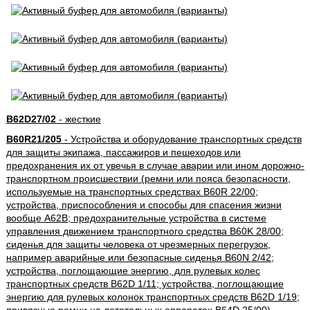
B62D27/02
- жесткие
B60R21/205
- Устройства и оборудование транспортных средств
для защиты экипажа, пассажиров и пешеходов или
предохранения их от увечья в случае аварии или ином дорожно-
транспортном происшествии (ремни или пояса безопасности,
используемые на транспортных средствах B60R 22/00;
устройства, приспособления и способы для спасения жизни
вообще A62B; предохранительные устройства в системе
управления движением транспортного средства B60K 28/00;
сиденья для защиты человека от чрезмерных перегрузок,
например аварийные или безопасные сиденья B60N 2/42;
устройства, поглощающие энергию, для рулевых колес
транспортных средств B62D 1/11; устройства, поглощающие
энергию для рулевых колонок транспортных средств B62D 1/19;