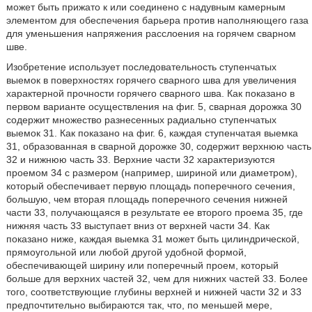
может быть прижато к или соединено с надувным камерным
элементом для обеспечения барьера против наполняющего газа
для уменьшения напряжения расслоения на горячем сварном
шве.
Изобретение использует последовательность ступенчатых
выемок в поверхностях горячего сварного шва для увеличения
характерной прочности горячего сварного шва. Как показано в
первом варианте осуществления на фиг. 5, сварная дорожка 30
содержит множество разнесенных радиально ступенчатых
выемок 31. Как показано на фиг. 6, каждая ступенчатая выемка
31, образованная в сварной дорожке 30, содержит верхнюю часть
32 и нижнюю часть 33. Верхние части 32 характеризуются
проемом 34 с размером (например, шириной или диаметром),
который обеспечивает первую площадь поперечного сечения,
большую, чем вторая площадь поперечного сечения нижней
части 33, получающаяся в результате ее второго проема 35, где
нижняя часть 33 выступает вниз от верхней части 34. Как
показано ниже, каждая выемка 31 может быть цилиндрической,
прямоугольной или любой другой удобной формой,
обеспечивающей ширину или поперечный проем, который
больше для верхних частей 32, чем для нижних частей 33. Более
того, соответствующие глубины верхней и нижней части 32 и 33
предпочтительно выбираются так, что, по меньшей мере,