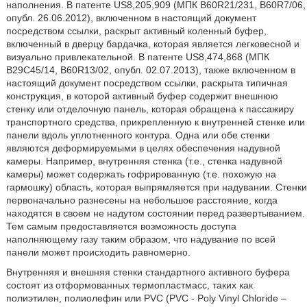
наполнения. В патенте US8,205,909 (МПК B60R21/231, B60R7/06,
опубл. 26.06.2012), включенном в настоящий документ
посредством ссылки, раскрыт активный коленный буфер,
включенный в дверцу бардачка, которая является легковесной и
визуально привлекательной. В патенте US8,474,868 (МПК
B29C45/14, B60R13/02, опубл. 02.07.2013), также включенном в
настоящий документ посредством ссылки, раскрыта типичная
конструкция, в которой активный буфер содержит внешнюю
стенку или отделочную панель, которая обращена к пассажиру
транспортного средства, прикрепленную к внутренней стенке или
панели вдоль уплотненного контура. Одна или обе стенки
являются деформируемыми в целях обеспечения надувной
камеры. Например, внутренняя стенка (т.е., стенка надувной
камеры) может содержать гофрированную (т.е. похожую на
гармошку) область, которая выпрямляется при надувании. Стенки
первоначально разнесены на небольшое расстояние, когда
находятся в своем не надутом состоянии перед развертыванием.
Тем самым предоставляется возможность доступа
наполняющему газу таким образом, что надувание по всей
панели может происходить равномерно.
Внутренняя и внешняя стенки стандартного активного буфера
состоят из отформованных термопластмасс, таких как
полиэтилен, полиолефин или PVC (PVC - Poly Vinyl Chloride –