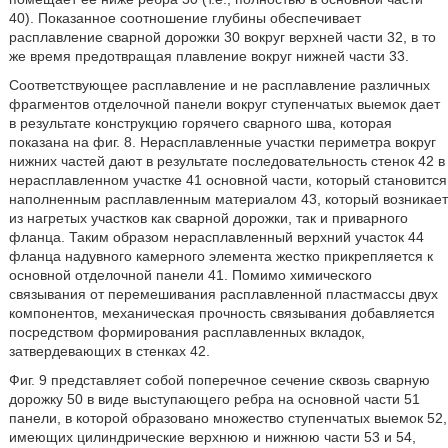
40). Показанное соотношение глубины обеспечивает
расплавление сварной дорожки 30 вокруг верхней части 32, в то
же время предотвращая плавление вокруг нижней части 33.
Соответствующее расплавление и не расплавление различных
фрагментов отделочной панели вокруг ступенчатых выемок дает
в результате конструкцию горячего сварного шва, которая
показана на фиг. 8. Нерасплавленные участки периметра вокруг
нижних частей дают в результате последовательность стенок 42 в
нерасплавленном участке 41 основной части, который становится
наполненным расплавленным материалом 43, который возникает
из нагретых участков как сварной дорожки, так и приварного
фланца. Таким образом нерасплавленный верхний участок 44
фланца надувного камерного элемента жестко прикрепляется к
основной отделочной панели 41. Помимо химического
связывания от перемешивания расплавленной пластмассы двух
компонентов, механическая прочность связывания добавляется
посредством формирования расплавленных вкладок,
затвердевающих в стенках 42.
Фиг. 9 представляет собой поперечное сечение сквозь сварную
дорожку 50 в виде выступающего ребра на основной части 51
панели, в которой образовано множество ступенчатых выемок 52,
имеющих цилиндрические верхнюю и нижнюю части 53 и 54,