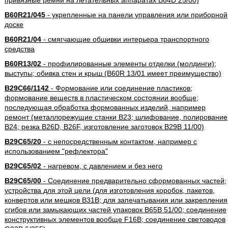
привязные ремни на летательных аппаратах B64D 25/00)
B60R21/045
- укрепленные на панели управления или приборной
доске
B60R21/04
- смягчающие обшивки интерьера транспортного
средства
B60R13/02
- профилированные элементы отделки (молдинги);
выступы; обивка стен и крыш (B60R 13/01 имеет преимущество)
B29C66/1142
- Формование или соединение пластиков;
формование веществ в пластическом состоянии вообще;
последующая обработка формованных изделий, например
ремонт (металлорежущие станки B23; шлифование, полирование
B24; резка B26D, B26F, изготовление заготовок B29B 11/00)
B29C65/20
- с непосредственным контактом, например с
использованием "рефлектора"
B29C65/02
- нагревом, с давлением и без него
B29C65/00
- Соединение предварительно сформованных частей;
устройства для этой цели (для изготовления коробок, пакетов,
конвертов или мешков B31B; для запечатывания или закрепления
сгибов или замыкающих частей упаковок B65B 51/00; соединение
конструктивных элементов вообще F16B; соединение световодов