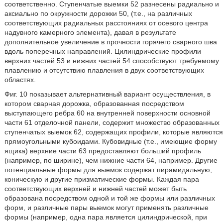
соответственно. Ступенчатые выемки 52 разнесены радиально и
аксиально по окружности дорожки 50, (т.е., на различных
соответствующих радиальных расстояниях от осевого центра
надувного камерного элемента), давая в результате
дополнительное увеличение в прочности горячего сварного шва
вдоль поперечных направлений. Цилиндрические профили
верхних частей 53 и нижних частей 54 способствуют требуемому
плавлению и отсутствию плавления в двух соответствующих
областях.
Фиг. 10 показывает альтернативный вариант осуществления, в
котором сварная дорожка, образованная посредством
выступающего ребра 60 на внутренней поверхности основной
части 61 отделочной панели, содержит множество образованных
ступенчатых выемок 62, содержащих профили, которые являются
прямоугольными кубоидами. Кубовидные (т.е., имеющие форму
ящика) верхние части 63 предоставляют больший профиль
(например, по ширине), чем нижние части 64, например. Другие
потенциальные формы для выемок содержат пирамидальную,
коническую и другие призматические формы. Каждая пара
соответствующих верхней и нижней частей может быть
образована посредством одной и той же формы или различных
форм, и различные пары выемок могут применять различные
формы (например, одна пара является цилиндрической, при