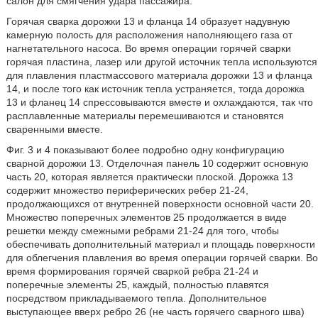
салон для смягчения удара пассажира.
Горячая сварка дорожки 13 и фланца 14 образует надувную
камерную полость для расположения наполняющего газа от
нагнетательного насоса. Во время операции горячей сварки
горячая пластина, лазер или другой источник тепла используются
для плавления пластмассового материала дорожки 13 и фланца
14, и после того как источник тепла устраняется, тогда дорожка
13 и фланец 14 спрессовываются вместе и охлаждаются, так что
расплавленные материалы перемешиваются и становятся
сваренными вместе.
Фиг. 3 и 4 показывают более подробно одну конфигурацию
сварной дорожки 13. Отделочная панель 10 содержит основную
часть 20, которая является практически плоской. Дорожка 13
содержит множество периферических ребер 21-24,
продолжающихся от внутренней поверхности основной части 20.
Множество поперечных элементов 25 продолжается в виде
решетки между смежными ребрами 21-24 для того, чтобы
обеспечивать дополнительный материал и площадь поверхности
для облегчения плавления во время операции горячей сварки. Во
время формирования горячей сваркой ребра 21-24 и
поперечные элементы 25, каждый, полностью плавятся
посредством прикладываемого тепла. Дополнительное
выступающее вверх ребро 26 (не часть горячего сварного шва)