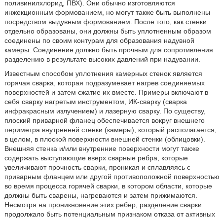
поливинилхлорид, ПВХ). Они обычно изготовляются
инжекционным формованием, но могут также быть выполнены
посредством выдувным формованием. После того, как стенки
отдельно образованы, они должны быть уплотненным образом
соединены по своим контурам для образования надувной
камеры. Соединение должно быть прочным для сопротивления
разделению в результате высоких давлений при надувании.
Известным способом уплотнения камерных стенок является
горячая сварка, которая подразумевает нагрев соединяемых
поверхностей и затем сжатие их вместе. Примеры включают в
себя сварку нагретым инструментом, ИК-сварку (сварка
инфракрасным излучением) и лазерную сварку. По существу,
плоский приварной фланец обеспечивается вокруг внешнего
периметра внутренней стенки (камеры), который располагается,
в целом, в плоской поверхности внешней стенки (облицовки).
Внешняя стенка и/или внутренние поверхности могут также
содержать выступающие вверх сварные ребра, которые
увеличивают прочность сварки, проникая и сплавляясь с
приварным фланцем или другой противоположной поверхностью
во время процесса горячей сварки, в котором области, которые
должны быть сварены, нагреваются и затем прижимаются.
Несмотря на проникновение этих ребер, разделение сварки
продолжало быть потенциальным признаком отказа от активных