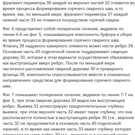
фрагмент периметра 36 каждой из верхних частей 32 плавится во
время процесса формирования горячего сварного шва, в то
время, как, по меньшей мере, фрагмент периметра 37 каждой
нижней части 33 не плавится посредством горячей сварки.
Фиг. 6 представляет собой поперечное сечение, видимое по
линии 6-6 на фиг. 5, показывающее компоненты буфера в сборе
во время процесса формирования горячего сварного шва.
Фланец 38 надувного камерного элемента может нести ребро 39.
Основная часть 40 отделочной панели поддерживает сварную
дорожку 30, которая в этом варианте осуществления образована
как выступающее вверх ребро. После по меньшей мере
частичного расплавления сварной дорожки 30 и приварного
фланца 38, компоненты спрессовываются вместе в показанных
направлениях средством для формирования горячего сварного
шва.
Фиг. 7 показывает поперечное сечение, видимое по линии 7-7 на
фиг. 5, при этом сварная дорожка 30 видна как выступающее
ребро. Выемка 31 иллюстрирует предпочтительные глубины
выемок, при этом верхняя часть 32 имеет такую глубину, что она
располагается полностью в выступающем ребре 30 (т.е., верхняя
часть 32 не продолжается в основную часть 40 отделочной
панели), в то время как нижняя часть 33 имеет глубину, которая
помещает ее ниже ребра 30 (т.е., полностью в основной части