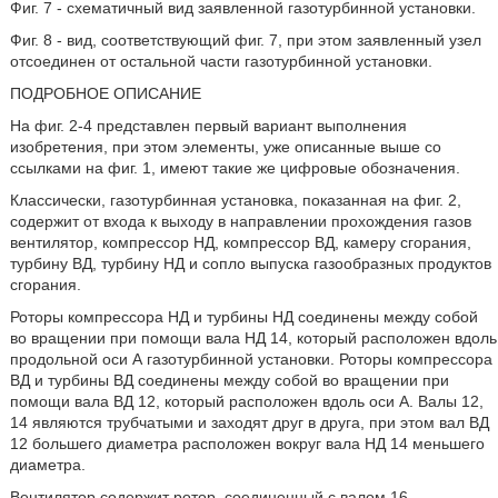
Фиг. 7 - схематичный вид заявленной газотурбинной установки.
Фиг. 8 - вид, соответствующий фиг. 7, при этом заявленный узел
отсоединен от остальной части газотурбинной установки.
ПОДРОБНОЕ ОПИСАНИЕ
На фиг. 2-4 представлен первый вариант выполнения
изобретения, при этом элементы, уже описанные выше со
ссылками на фиг. 1, имеют такие же цифровые обозначения.
Классически, газотурбинная установка, показанная на фиг. 2,
содержит от входа к выходу в направлении прохождения газов
вентилятор, компрессор НД, компрессор ВД, камеру сгорания,
турбину ВД, турбину НД и сопло выпуска газообразных продуктов
сгорания.
Роторы компрессора НД и турбины НД соединены между собой
во вращении при помощи вала НД 14, который расположен вдоль
продольной оси А газотурбинной установки. Роторы компрессора
ВД и турбины ВД соединены между собой во вращении при
помощи вала ВД 12, который расположен вдоль оси А. Валы 12,
14 являются трубчатыми и заходят друг в друга, при этом вал ВД
12 большего диаметра расположен вокруг вала НД 14 меньшего
диаметра.
Вентилятор содержит ротор, соединенный с валом 16,