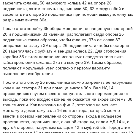
закрепить фланец 50 наружного кольца 42 на опоре 26
подшипника, затем стянуть подшипники 50, 62 между собой и
закрепить на опоре 26 подшипника при помощи вышеупомянутых
разрывных винтов 36а.
После этого коробку 35 обора мощности, оснащенную шестерней
20 и подшипниками 31 качения, располагают сзади опоры 26
подшипника таким образом, чтобы фланец 37а ее лапки 37
опирался на выступ 39 опоры 26 подшипника и чтобы шестерня
20 зацеплялась с зубчатым венцом колеса 22. Для стопорения
коробки 35 в этом положении используют средства типа винт-
гайка крепления фланца 27а на выступе 39. Таким образом,
получают модульный узел согласно первому варианту
выполнения изобретения.
После этого опору 26 подшипника можно закрепить ее наружным
краем на статоре 31 при помощи винтов 36b. Вал НД 14
присоединяют путем осевого поступательного перемещения от
выхода, пока его входной конец не окажется на входе системы 38
трансмиссии. Как показано на фиг. 2, этот узел не мешает
монтажу и демонтажу вала 16 вентилятора, который можно
ввести в осевом направлении со стороны входа в кольцевое
пространство, ограниченное, с одной стороны, валом НД 14 и, с
другой стороны, наружным кольцом 42 и муфтой 55. Перед этим