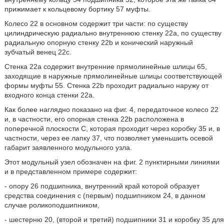
прижимает к кольцевому бортику 57 муфты.
Колесо 22 в основном содержит три части: по существу
цилиндрическую радиально внутреннюю стенку 22а, по существу
радиальную опорную стенку 22b и конический наружный
зубчатый венец 22с.
Стенка 22а содержит внутренние прямолинейные шлицы 65,
заходящие в наружные прямолинейные шлицы соответствующей
формы муфты 55. Стенка 22b проходит радиально наружу от
входного конца стенки 22а.
Как более наглядно показано на фиг. 4, передаточное колесо 22
и, в частности, его опорная стенка 22b расположена в
поперечной плоскости С, которая проходит через коробку 35 и, в
частности, через ее лапку 37, что позволяет уменьшить осевой
габарит заявленного модульного узла.
Этот модульный узел обозначен на фиг. 2 пунктирными линиями
и в представленном примере содержит:
- опору 26 подшипника, внутренний край которой образует
средства соединения с (первым) подшипником 24, в данном
случае роликоподшипником,
- шестерню 20, (второй и третий) подшипники 31 и коробку 35 для