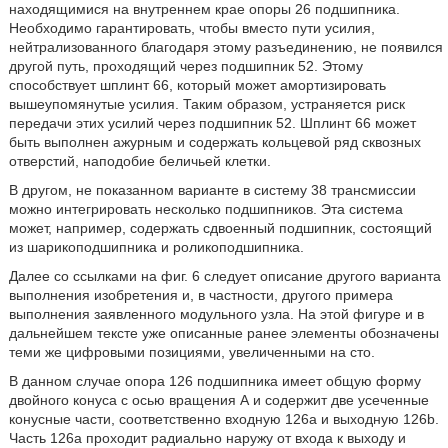
находящимися на внутреннем крае опоры 26 подшипника.
Необходимо гарантировать, чтобы вместо пути усилия,
нейтрализованного благодаря этому разъединению, не появился
другой путь, проходящий через подшипник 52. Этому
способствует шплинт 66, который может амортизировать
вышеупомянутые усилия. Таким образом, устраняется риск
передачи этих усилий через подшипник 52. Шплинт 66 может
быть выполнен ажурным и содержать кольцевой ряд сквозных
отверстий, наподобие беличьей клетки.
В другом, не показанном варианте в систему 38 трансмиссии
можно интегрировать несколько подшипников. Эта система
может, например, содержать сдвоенный подшипник, состоящий
из шарикоподшипника и роликоподшипника.
Далее со ссылками на фиг. 6 следует описание другого варианта
выполнения изобретения и, в частности, другого примера
выполнения заявленного модульного узла. На этой фигуре и в
дальнейшем тексте уже описанные ранее элементы обозначены
теми же цифровыми позициями, увеличенными на сто.
В данном случае опора 126 подшипника имеет общую форму
двойного конуса с осью вращения А и содержит две усеченные
конусные части, соответственно входную 126а и выходную 126b.
Часть 126а проходит радиально наружу от входа к выходу и