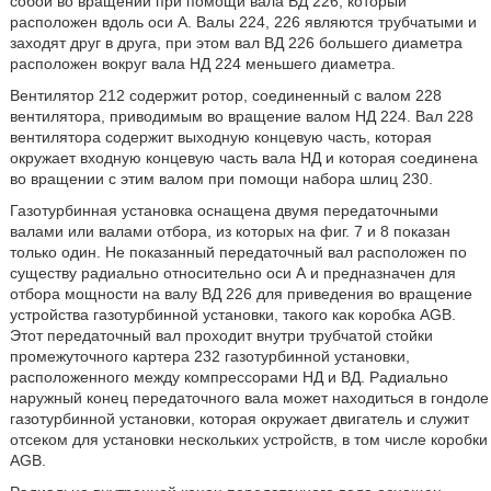
собой во вращении при помощи вала ВД 226, который
расположен вдоль оси А. Валы 224, 226 являются трубчатыми и
заходят друг в друга, при этом вал ВД 226 большего диаметра
расположен вокруг вала НД 224 меньшего диаметра.
Вентилятор 212 содержит ротор, соединенный с валом 228
вентилятора, приводимым во вращение валом НД 224. Вал 228
вентилятора содержит выходную концевую часть, которая
окружает входную концевую часть вала НД и которая соединена
во вращении с этим валом при помощи набора шлиц 230.
Газотурбинная установка оснащена двумя передаточными
валами или валами отбора, из которых на фиг. 7 и 8 показан
только один. Не показанный передаточный вал расположен по
существу радиально относительно оси А и предназначен для
отбора мощности на валу ВД 226 для приведения во вращение
устройства газотурбинной установки, такого как коробка AGB.
Этот передаточный вал проходит внутри трубчатой стойки
промежуточного картера 232 газотурбинной установки,
расположенного между компрессорами НД и ВД. Радиально
наружный конец передаточного вала может находиться в гондоле
газотурбинной установки, которая окружает двигатель и служит
отсеком для установки нескольких устройств, в том числе коробки
AGB.