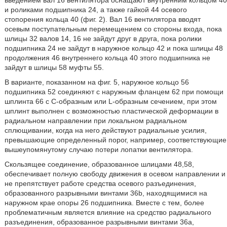
введением вал 16 вентилятора оснащают внутренним кольцом 40
и роликами подшипника 24, а также гайкой 44 осевого
стопорения кольца 40 (фиг. 2). Вал 16 вентилятора вводят
осевым поступательным перемещением со стороны входа, пока
шлицы 32 валов 14, 16 не зайдут друг в друга, пока ролики
подшипника 24 не зайдут в наружное кольцо 42 и пока шлицы 48
продолжения 46 внутреннего кольца 40 этого подшипника не
зайдут в шлицы 58 муфты 55.
В варианте, показанном на фиг. 5, наружное кольцо 56
подшипника 52 соединяют с наружным фланцем 62 при помощи
шплинта 66 с С-образным или L-образным сечением, при этом
шплинт выполнен с возможностью пластической деформации в
радиальном направлении при локальном радиальном
сплющивании, когда на него действуют радиальные усилия,
превышающие определенный порог, например, соответствующие
вышеупомянутому случаю потери лопатки вентилятора.
Скользящее соединение, образованное шлицами 48,58,
обеспечивает полную свободу движения в осевом направлении и
не препятствует работе средства осевого разъединения,
образованного разрывными винтами 36b, находящимися на
наружном крае опоры 26 подшипника. Вместе с тем, более
проблематичным является влияние на средство радиального
разъединения, образованное разрывными винтами 36а,