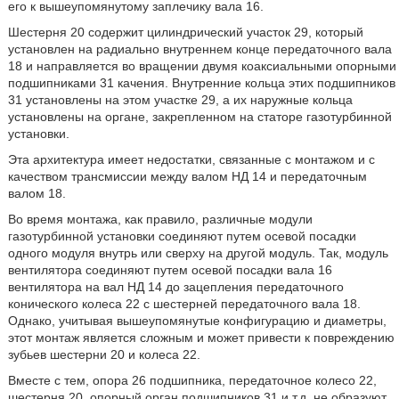
его к вышеупомянутому заплечику вала 16.
Шестерня 20 содержит цилиндрический участок 29, который
установлен на радиально внутреннем конце передаточного вала
18 и направляется во вращении двумя коаксиальными опорными
подшипниками 31 качения. Внутренние кольца этих подшипников
31 установлены на этом участке 29, а их наружные кольца
установлены на органе, закрепленном на статоре газотурбинной
установки.
Эта архитектура имеет недостатки, связанные с монтажом и с
качеством трансмиссии между валом НД 14 и передаточным
валом 18.
Во время монтажа, как правило, различные модули
газотурбинной установки соединяют путем осевой посадки
одного модуля внутрь или сверху на другой модуль. Так, модуль
вентилятора соединяют путем осевой посадки вала 16
вентилятора на вал НД 14 до зацепления передаточного
конического колеса 22 с шестерней передаточного вала 18.
Однако, учитывая вышеупомянутые конфигурацию и диаметры,
этот монтаж является сложным и может привести к повреждению
зубьев шестерни 20 и колеса 22.
Вместе с тем, опора 26 подшипника, передаточное колесо 22,
шестерня 20, опорный орган подшипников 31 и т.д. не образуют