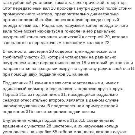
газотурбинной установки, такого как электрический генератор.
Этот передаточный вал 18 проходит внутри другой полой стойки
промежуточного картера, предпочтительно диаметрально
противоположной стойке, через которую проходит первый
передаточный вал. Радиально наружный конец передаточного
вала тоже может находиться в гондоле, а его радиально
внутренний конец оснащен конической шестерней 20, которая
зацепляется с передаточным коническим колесом 22.
В частности, шестерня 20 содержит цилиндрический или
трубчатый участок 29, который установлен на радиально
внутреннем конце передаточного вала 18 и который центрован и
направляется во вращении вокруг по существу радиальной оси В
при помощи двух подшипников 31 качения.
Подшипники 31 качения являются коаксиальными, имеют
одинаковый диаметр и расположены недалеко друг от друга.
Первый 31а из подшипников 31, находящийся радиально
снаружи относительно второго, является в данном случае
шарикоподшипником. В представленном примере второй
подшипник 31b является роликоподшипником.
Внутренние кольца подшипников 31а,31b соединены во
вращении с участком 28 шестерни, а их наружные кольца
установлены на коробке 35 отбора мощности, которая служит