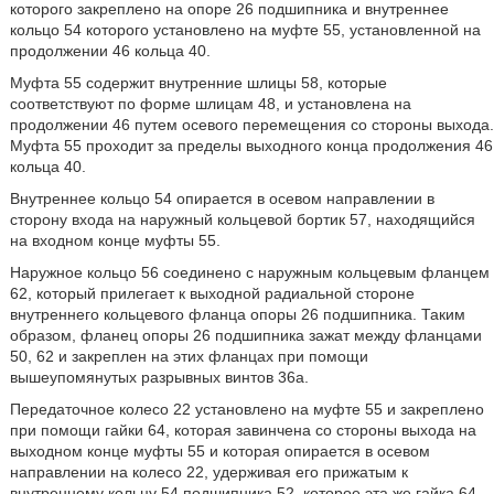
которого закреплено на опоре 26 подшипника и внутреннее
кольцо 54 которого установлено на муфте 55, установленной на
продолжении 46 кольца 40.
Муфта 55 содержит внутренние шлицы 58, которые
соответствуют по форме шлицам 48, и установлена на
продолжении 46 путем осевого перемещения со стороны выхода.
Муфта 55 проходит за пределы выходного конца продолжения 46
кольца 40.
Внутреннее кольцо 54 опирается в осевом направлении в
сторону входа на наружный кольцевой бортик 57, находящийся
на входном конце муфты 55.
Наружное кольцо 56 соединено с наружным кольцевым фланцем
62, который прилегает к выходной радиальной стороне
внутреннего кольцевого фланца опоры 26 подшипника. Таким
образом, фланец опоры 26 подшипника зажат между фланцами
50, 62 и закреплен на этих фланцах при помощи
вышеупомянутых разрывных винтов 36а.
Передаточное колесо 22 установлено на муфте 55 и закреплено
при помощи гайки 64, которая завинчена со стороны выхода на
выходном конце муфты 55 и которая опирается в осевом
направлении на колесо 22, удерживая его прижатым к
внутреннему кольцу 54 подшипника 52, которое эта же гайка 64