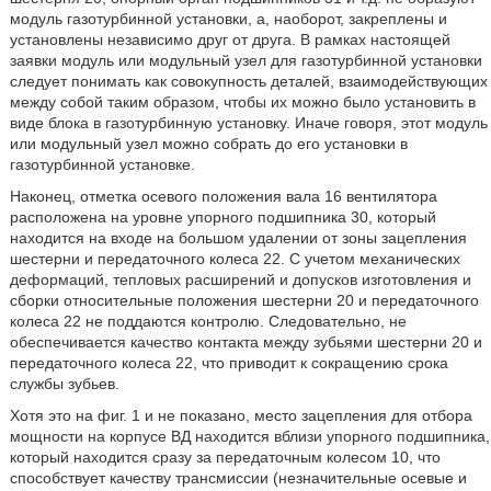
модуль газотурбинной установки, а, наоборот, закреплены и
установлены независимо друг от друга. В рамках настоящей
заявки модуль или модульный узел для газотурбинной установки
следует понимать как совокупность деталей, взаимодействующих
между собой таким образом, чтобы их можно было установить в
виде блока в газотурбинную установку. Иначе говоря, этот модуль
или модульный узел можно собрать до его установки в
газотурбинной установке.
Наконец, отметка осевого положения вала 16 вентилятора
расположена на уровне упорного подшипника 30, который
находится на входе на большом удалении от зоны зацепления
шестерни и передаточного колеса 22. С учетом механических
деформаций, тепловых расширений и допусков изготовления и
сборки относительные положения шестерни 20 и передаточного
колеса 22 не поддаются контролю. Следовательно, не
обеспечивается качество контакта между зубьями шестерни 20 и
передаточного колеса 22, что приводит к сокращению срока
службы зубьев.
Хотя это на фиг. 1 и не показано, место зацепления для отбора
мощности на корпусе ВД находится вблизи упорного подшипника,
который находится сразу за передаточным колесом 10, что
способствует качеству трансмиссии (незначительные осевые и