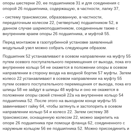
опоры шестерни 20, ее подшипников 31 и для соединения с
опорой 26 подшипника, содержащую, в частности, лапку 37,
- систему трансмиссии, образованную, в частности,
передаточным колесом 22, (четвертым) подшипником 52, в
данном случае шарикоподшипником, соединенным также с
внутренним краем опоры 26 подшипника, и муфтой 55.
Перед монтажом в газотурбинной установке заявленный
модульный узел можно собрать следующим образом.
Подшипник 52 устанавливают в осевом направлении на муфту 55
путем осевого поступательного перемещения от выхода, пока его
внутреннее кольцо 54 не окажется в положении опоры в осевом
направлении в сторону входа на входной бортик 57 муфты. Затем
колесо 22 устанавливают в осевом направлении на муфту 55
путем осевого поступательного перемещения от выхода, пока его
шлицы 58 не зайдут в шлицы 48 муфты и оно не окажется в
положении опоры своей стенкой 22а на внутреннее кольцо 54
подшипника 52. После этого на выходном конце муфты 55
завинчивают гайку 64, чтобы затянуть и застопорить в осевом
направлении кольцо 54 и колесо 22. Затем систему 38
трансмиссии, оснащенную колесом 22, можно закрепить на
опоре 26 подшипника при помощи фланца 62, соединенного с
наружным кольцом 56 ее подшипника 52. Можно присоединить и