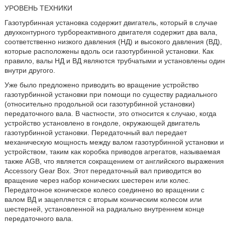
УРОВЕНЬ ТЕХНИКИ
Газотурбинная установка содержит двигатель, который в случае
двухконтурного турбореактивного двигателя содержит два вала,
соответственно низкого давления (НД) и высокого давления (ВД),
которые расположены вдоль оси газотурбинной установки. Как
правило, валы НД и ВД являются трубчатыми и установлены один
внутри другого.
Уже было предложено приводить во вращение устройство
газотурбинной установки при помощи по существу радиального
(относительно продольной оси газотурбинной установки)
передаточного вала. В частности, это относится к случаю, когда
устройство установлено в гондоле, окружающей двигатель
газотурбинной установки. Передаточный вал передает
механическую мощность между валом газотурбинной установки и
устройством, таким как коробка приводов агрегатов, называемая
также AGB, что является сокращением от английского выражения
Accessory Gear Box. Этот передаточный вал приводится во
вращение через набор конических шестерен или колес.
Передаточное коническое колесо соединено во вращении с
валом ВД и зацепляется с вторым коническим колесом или
шестерней, установленной на радиально внутреннем конце
передаточного вала.