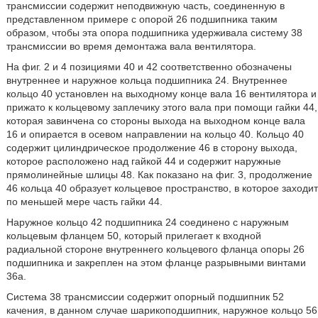
трансмиссии содержит неподвижную часть, соединенную в
представленном примере с опорой 26 подшипника таким
образом, чтобы эта опора подшипника удерживала систему 38
трансмиссии во время демонтажа вала вентилятора.
На фиг. 2 и 4 позициями 40 и 42 соответственно обозначены
внутреннее и наружное кольца подшипника 24. Внутреннее
кольцо 40 установлен на выходному конце вала 16 вентилятора и
прижато к кольцевому заплечику этого вала при помощи гайки 44,
которая завинчена со стороны выхода на выходном конце вала
16 и опирается в осевом направлении на кольцо 40. Кольцо 40
содержит цилиндрическое продолжение 46 в сторону выхода,
которое расположено над гайкой 44 и содержит наружные
прямолинейные шлицы 48. Как показано на фиг. 3, продолжение
46 кольца 40 образует кольцевое пространство, в которое заходит
по меньшей мере часть гайки 44.
Наружное кольцо 42 подшипника 24 соединено с наружным
кольцевым фланцем 50, который прилегает к входной
радиальной стороне внутреннего кольцевого фланца опоры 26
подшипника и закреплен на этом фланце разрывными винтами
36а.
Система 38 трансмиссии содержит опорный подшипник 52
качения, в данном случае шарикоподшипник, наружное кольцо 56