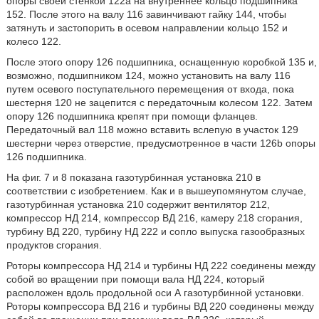
опоры своей стенкой 122а на внутреннее кольцо подшипника
152. После этого на валу 116 завинчивают гайку 144, чтобы
затянуть и застопорить в осевом направлении кольцо 152 и
колесо 122.
После этого опору 126 подшипника, оснащенную коробкой 135 и,
возможно, подшипником 124, можно установить на валу 116
путем осевого поступательного перемещения от входа, пока
шестерня 120 не зацепится с передаточным колесом 122. Затем
опору 126 подшипника крепят при помощи фланцев.
Передаточный вал 118 можно вставить вслепую в участок 129
шестерни через отверстие, предусмотренное в части 126b опоры
126 подшипника.
На фиг. 7 и 8 показана газотурбинная установка 210 в
соответствии с изобретением. Как и в вышеупомянутом случае,
газотурбинная установка 210 содержит вентилятор 212,
компрессор НД 214, компрессор ВД 216, камеру 218 сгорания,
турбину ВД 220, турбину НД 222 и сопло выпуска газообразных
продуктов сгорания.
Роторы компрессора НД 214 и турбины НД 222 соединены между
собой во вращении при помощи вала НД 224, который
расположен вдоль продольной оси А газотурбинной установки.
Роторы компрессора ВД 216 и турбины ВД 220 соединены между