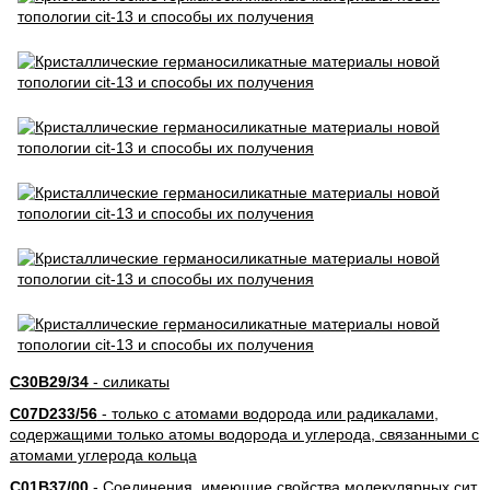
C30B29/34
- силикаты
C07D233/56
- только с атомами водорода или радикалами,
содержащими только атомы водорода и углерода, связанными с
атомами углерода кольца
C01B37/00
- Соединения, имеющие свойства молекулярных сит,