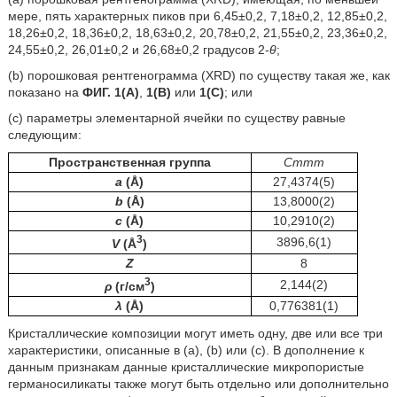
мере, пять характерных пиков при 6,45±0,2, 7,18±0,2, 12,85±0,2,
18,26±0,2, 18,36±0,2, 18,63±0,2, 20,78±0,2, 21,55±0,2, 23,36±0,2,
24,55±0,2, 26,01±0,2 и 26,68±0,2 градусов 2-
θ
;
(b) порошковая рентгенограмма (XRD) по существу такая же, как
показано на
ФИГ. 1(A)
,
1(B)
или
1(C)
; или
(c) параметры элементарной ячейки по существу равные
следующим:
Пространственная группа
Cmmm
a
(Å)
27,4374(5)
b
(Å)
13,8000(2)
c
(Å)
10,2910(2)
3
3896,6(1)
V
(Å
)
Z
8
3
2,144(2)
ρ
(г/см
)
λ
(Å)
0,776381(1)
Кристаллические композиции могут иметь одну, две или все три
характеристики, описанные в (а), (b) или (с). В дополнение к
данным признакам данные кристаллические микропористые
германосиликаты также могут быть отдельно или дополнительно