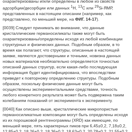
охарактеризованы и/или определены в любом из свойств
1
13
29
адсорбции/десорбции или данных
H,
C или
Si-ЯМР,
представленных в настоящем описании (например, как
представлено, по меньшей мере, на
ФИГ. 14-17
).
[0039] Следует принимать во внимание, что данные
кристаллические германосиликаты также могут быть
охарактеризованы/определены исходя из любой комбинации
структурных и физических данных. Подобным образом, в то
время как полагают, что структуры, описанные в настоящей
заявке, являются достоверными и точными, новизна данных
новых материалов необязательно определяется точностью
описаний данных структур, если какая-либо последующая
информация будет идентифицирована, что впоследствии
приведет к повторному определению структуры. Подобным
образом, поскольку физические данные могут быть
осуществлены экспериментальными средствами, точность
любого конкретного результата может быть подвержена таким
колебаниям показаний от эксперимента к эксперименту.
[0040] Как описано выше, кристаллические микропористые
германосиликатные композиции могут быть определены исходя
из их порошковой рентгенограммы (XRD) как имеющие, по
меньшей мере, пять характерных пиков при 6,45±0,2, 7,18±0,2,
12,85±0,2, 18,26±0,2, 18,36±0,2, 18,63±0,2, 20,78±0,2, 21,55±0,2,