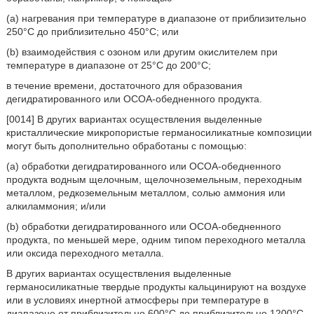
(а) нагревания при температуре в диапазоне от приблизительно
250°С до приблизительно 450°С; или
(b) взаимодействия с озоном или другим окислителем при
температуре в диапазоне от 25°С до 200°С;
в течение времени, достаточного для образования
дегидратированного или ОСОА-обедненного продукта.
[0014] В других вариантах осуществления выделенные
кристаллические микропористые германосиликатные композиции
могут быть дополнительно обработаны с помощью:
(а) обработки дегидратированного или ОСОА-обедненного
продукта водным щелочным, щелочноземельным, переходным
металлом, редкоземельным металлом, солью аммония или
алкиламмония; и/или
(b) обработки дегидратированного или ОСОА-обедненного
продукта, по меньшей мере, одним типом переходного металла
или оксида переходного металла.
В других вариантах осуществления выделенные
германосиликатные твердые продукты кальцинируют на воздухе
или в условиях инертной атмосферы при температуре в
диапазоне от приблизительно 600°С до приблизительно 1200°С,