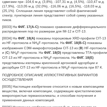
сдвигами при -104,6 м.д. (3,8%), -107,31 м.д. (4,5%), -110,47 м.д.
(17,9%), -113,05 м.д. (32,0%), -116,06 м.д. (16,5%), -118,03 м.д.
(25,1%). Сплошная линия представляет собой фактический
спектр; пунктирная линия представляет собой сумму указанных
пиков.
[0033] На
ФИГ. 17(A-C)
показано сравнение дифференциального
распределения пор по размерам для IM-12 и CIT-13.
[0034] На
ФИГ.
18(A)
показаны порошковые XRD-профили CIT-13
из HF-протокола и NH
F-протокола. На
ФИГ.
18(B-C)
показаны
4
изображения СЭМ-микрофотографии CIT-13 из (
B
) HF-протокола
и (
C
) NH
F-протокола. На
ФИГ.
18(D)
представлены ТГА-профили
4
CIT-13 из HF-протокола и NH
F-протокола. На
ФИГ.
18(E)
4
представлены изотермы криогенной аргоновой адсорбции и
десорбции CIT-13 из HF-протокола и NH
F-протокола при 87 K.
4
ПОДРОБНОЕ ОПИСАНИЕ ИЛЛЮСТРАТИВНЫХ ВАРИАНТОВ
ОСУЩЕСТВЛЕНИЯ
[0035] Настоящее изобретение относится к новым композициям
вещества, включая композиции, содержащие кристаллические
микропористые германосиликаты, и способам получения и
применения данных композиций.
[0036] Настоящее изобретение может быть легко понято со