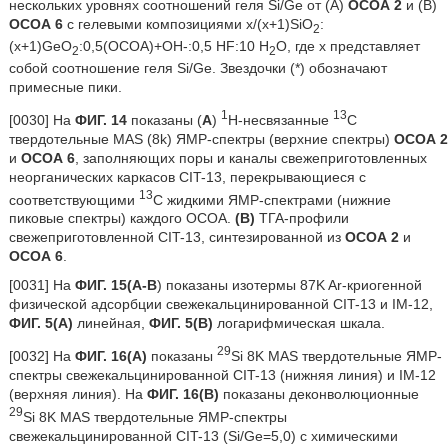
нескольких уровнях соотношений геля Si/Ge от (A)
ОСОА 2
и (B)
ОСОА 6
с гелевыми композициями x/(x+1)SiO
:
2
(x+1)GeO
:0,5(ОСОА)+OH-:0,5 HF:10 H
O, где x представляет
2
2
собой соотношение геля Si/Ge. Звездочки (*) обозначают
примесные пики.
1
13
[0030] На
ФИГ.
14
показаны (
A
)
H-несвязанные
C
твердотельные MAS (8k) ЯМР-спектры (верхние спектры)
ОСОА 2
и
ОСОА 6
, заполняющих поры и каналы свежеприготовленных
неорганических каркасов CIT-13, перекрывающиеся с
13
соответствующими
C жидкими ЯМР-спектрами (нижние
пиковые спектры) каждого ОСОА.
(B)
ТГА-профили
свежеприготовленной CIT-13, синтезированной из
ОСОА 2
и
ОСОА 6
.
[0031] На
ФИГ.
15(A-B
) показаны изотермы 87K Ar-криогенной
физической адсорбции свежекальцинированной CIT-13 и IM-12,
ФИГ. 5(A)
линейная,
ФИГ. 5(B)
логарифмическая шкала.
29
[0032] На
ФИГ.
16(A)
показаны
Si 8K MAS твердотельные ЯМР-
спектры свежекальцинированной CIT-13 (нижняя линия) и IM-12
(верхняя линия). На
ФИГ. 16(B)
показаны деконволюционные
29
Si 8K MAS твердотельные ЯМР-спектры
свежекальцинированной CIT-13 (Si/Ge=5,0) с химическими