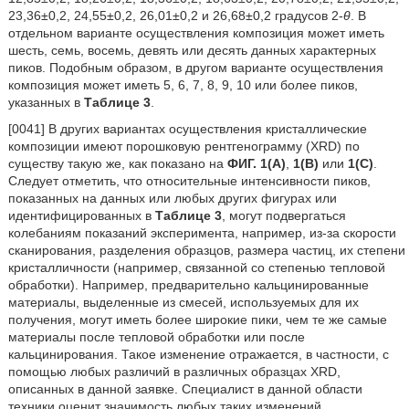
23,36±0,2, 24,55±0,2, 26,01±0,2 и 26,68±0,2 градусов 2-
θ
. В
отдельном варианте осуществления композиция может иметь
шесть, семь, восемь, девять или десять данных характерных
пиков. Подобным образом, в другом варианте осуществления
композиция может иметь 5, 6, 7, 8, 9, 10 или более пиков,
указанных в
Таблице 3
.
[0041] В других вариантах осуществления кристаллические
композиции имеют порошковую рентгенограмму (XRD) по
существу такую же, как показано на
ФИГ. 1(A)
,
1(B)
или
1(C)
.
Следует отметить, что относительные интенсивности пиков,
показанных на данных или любых других фигурах или
идентифицированных в
Таблице 3
, могут подвергаться
колебаниям показаний эксперимента, например, из-за скорости
сканирования, разделения образцов, размера частиц, их степени
кристалличности (например, связанной со степенью тепловой
обработки). Например, предварительно кальцинированные
материалы, выделенные из смесей, используемых для их
получения, могут иметь более широкие пики, чем те же самые
материалы после тепловой обработки или после
кальцинирования. Такое изменение отражается, в частности, с
помощью любых различий в различных образцах XRD,
описанных в данной заявке. Специалист в данной области
техники оценит значимость любых таких изменений.