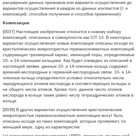
расширения данных признаков или варианта осуществления до
вариантов осуществления в каждом из данных контекстов (т. е.
композиций, способов получения и способов применения).
Композиции
[0037] Настоящее изобретение относится к новому набору
композиций, описанных в совокупности как CIT-13. В некоторых
вариантах осуществления новые композиции описаны исходя из
кристаллических микропористых германосиликатных композиций,
содержащих трехмерный каркас, имеющий поры, определяемые
10- и 14-членными кольцами. Как будет очевидно из описаний в
настоящей заявке, данные 10- и 14-членные кольца содержат
кремний-кислородные и германий-кислородные связи. 10- и 14-
членные кольца определяются условно относительно числа
чередующихся атомов кислорода в соответствующих кольцах и
не общего числа атомов. Кроме того, данное число атомов
кислорода в кольце также равно числу тетраэдрических атомов в
кольце.
[0038] В других вариантах осуществления кристаллические
микропористые германосиликатные композиции могут быть
описаны исходя из таких композиций, которые проявляют, по
меньшей мере, одну из характеристик:
(а) порошковая рентгенограмма (XRD), имеющая, по меньшей