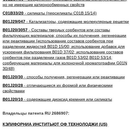
но не имеющие катионообменных свойств
C01B33/20
- силикаты (персиликаты C01B 15/14)
B01J29/047
- Катализаторы, содержащие молекулярные решетки
B01J20/3057
- Составы твердых сорбентов или составы
фильтрующих материалов; способы их получения, регенерации
или реактивации (использование составов сорбентов при
разделении жидкостей B01D 15/00; использование добавок для
ускорения фильтрования B01D 37/02; использование составов
сорбентов при разделении газов B01D 53/02,B01D 53/14;
сорбирующие материалы для колоночной хроматографии G01N
30/48)
B01J20/30
- способы получения, регенерации или реактивации
B01J20/28
- отличающиеся их формой или физическими
свойствами
B01J20/10
- содержащие диоксид кремния или силикаты
Владельцы патента RU 2686907:
КЭЛИФОРНИА ИНСТИТЬЮТ ОФ ТЕКНОЛОДЖИ (US)