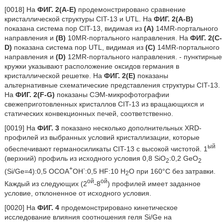
[0018] На
ФИГ. 2(A-E)
продемонстрировано сравнение
кристаллической структуры CIT-13 и UTL. На
ФИГ. 2(A-B)
показана система пор CIT-13, видимая из
(A)
14MR-портального
направления и
(B)
10MR-портального направления. На
ФИГ. 2(C-
D)
показана система пор UTL, видимая из
(C)
14MR-портального
направления и
(D)
12MR-портального направления. - пунктирные
кружки указывают расположение оксидов германия в
кристаллической решетке. На
ФИГ. 2(E)
показаны
альтернативные схематические представления структуры CIT-13.
На
ФИГ. 2(F-G)
показаны СЭМ-микрофотографии
свежеприготовленных кристаллов CIT-13 из вращающихся и
статических конвекционных печей, соответственно.
[0019] На
ФИГ. 3
показано несколько дополнительных XRD-
профилей из выбранных условий кристаллизации, которые
ый
обеспечивают германосиликаты CIT-13 с высокой чистотой. 1
(верхний) профиль из исходного условия 0,8 SiO
:0,2 GeO
2
2
+
-
(Si/Ge=4):0,5 ОСОА
OH
:0,5 HF:10 H
O при 160°C без затравки.
2
ой
ой
Каждый из следующих (2
-8
) профилей имеет заданное
условие, отклоненное от исходного условия.
[0020] На
ФИГ. 4
продемонстрировано кинетическое
исследование влияния соотношения геля Si/Ge на