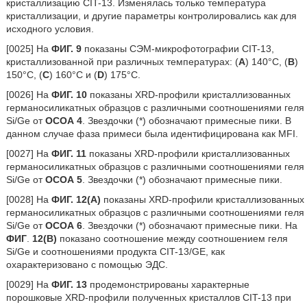
кристаллизацию CIT-13. Изменялась только температура
кристаллизации, и другие параметры контролировались как для
исходного условия.
[0025] На
ФИГ. 9
показаны СЭМ-микрофотографии CIT-13,
кристаллизованной при различных температурах: (
A
) 140°C, (
B
)
150°C, (
C
) 160°C и (
D
) 175°C.
[0026] На
ФИГ.
10
показаны XRD-профили кристаллизованных
германосиликатных образцов с различными соотношениями геля
Si/Ge от
ОСОА 4
. Звездочки (*) обозначают примесные пики. В
данном случае фаза примеси была идентифицирована как MFI.
[0027] На
ФИГ.
11
показаны XRD-профили кристаллизованных
германосиликатных образцов с различными соотношениями геля
Si/Ge от
ОСОА 5
. Звездочки (*) обозначают примесные пики.
[0028] На
ФИГ.
12(A)
показаны XRD-профили кристаллизованных
германосиликатных образцов с различными соотношениями геля
Si/Ge от
ОСОА
6
. Звездочки (*) обозначают примесные пики. На
ФИГ
.
12(B)
показано соотношение между соотношением геля
Si/Ge и соотношениями продукта CIT-13/GE, как
охарактеризовано с помощью ЭДС.
[0029] На
ФИГ.
13
продемонстрированы характерные
порошковые XRD-профили полученных кристаллов CIT-13 при