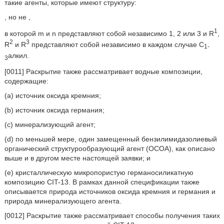
такие агенты, которые имеют структуру:
, но не
,
1
в которой m и n представляют собой независимо 1, 2 или 3 и R
,
2
3
R
и R
представляют собой независимо в каждом случае C
1-
алкил.
3
[0011] Раскрытие также рассматривает водные композиции,
содержащие:
(a) источник оксида кремния;
(b) источник оксида германия;
(c) минерализующий агент;
(d) по меньшей мере, один замещенный бензилимидазолиевый
органический структурообразующий агент (ОСОА), как описано
выше и в другом месте настоящей заявки; и
(e) кристаллическую микропористую германосиликатную
композицию CIT-13. В рамках данной спецификации также
описывается природа источников оксида кремния и германия и
природа минерализующего агента.
[0012] Раскрытие также рассматривает способы получения таких