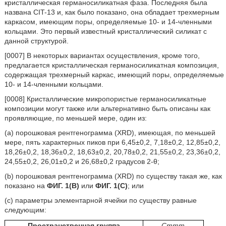
кристаллическая германосиликатная фаза. Последняя была
названа CIT-13 и, как было показано, она обладает трехмерным
каркасом, имеющим поры, определяемые 10- и 14-членными
кольцами. Это первый известный кристаллический силикат с
данной структурой.
[0007] В некоторых вариантах осуществления, кроме того,
предлагается кристаллическая германосиликатная композиция,
содержащая трехмерный каркас, имеющий поры, определяемые
10- и 14-членными кольцами.
[0008] Кристаллические микропористые германосиликатные
композиции могут также или альтернативно быть описаны как
проявляющие, по меньшей мере, один из:
(а) порошковая рентгенограмма (XRD), имеющая, по меньшей
мере, пять характерных пиков при 6,45±0,2, 7,18±0,2, 12,85±0,2,
18,26±0,2, 18,36±0,2, 18,63±0,2, 20,78±0,2, 21,55±0,2, 23,36±0,2,
24,55±0,2, 26,01±0,2 и 26,68±0,2 градусов 2-θ;
(b) порошковая рентгенограмма (XRD) по существу такая же, как
показано на
ФИГ. 1(B)
или
ФИГ. 1(С)
; или
(c) параметры элементарной ячейки по существу равные
следующим:
Пространственная группа
Cmmm