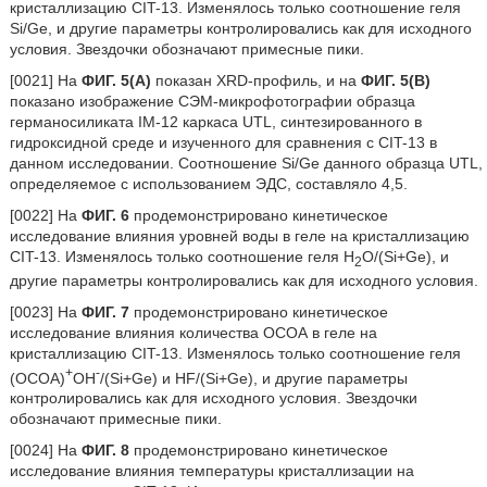
кристаллизацию CIT-13. Изменялось только соотношение геля
Si/Ge, и другие параметры контролировались как для исходного
условия. Звездочки обозначают примесные пики.
[0021] На
ФИГ. 5(A)
показан XRD-профиль, и на
ФИГ.
5(B)
показано изображение СЭМ-микрофотографии образца
германосиликата IM-12 каркаса UTL, синтезированного в
гидроксидной среде и изученного для сравнения с CIT-13 в
данном исследовании. Соотношение Si/Ge данного образца UTL,
определяемое с использованием ЭДС, составляло 4,5.
[0022] На
ФИГ.
6
продемонстрировано кинетическое
исследование влияния уровней воды в геле на кристаллизацию
CIT-13. Изменялось только соотношение геля H
O/(Si+Ge), и
2
другие параметры контролировались как для исходного условия.
[0023] На
ФИГ.
7
продемонстрировано кинетическое
исследование влияния количества ОСОА в геле на
кристаллизацию CIT-13. Изменялось только соотношение геля
+
-
(ОСОА)
OH
/(Si+Ge) и HF/(Si+Ge), и другие параметры
контролировались как для исходного условия. Звездочки
обозначают примесные пики.
[0024] На
ФИГ.
8
продемонстрировано кинетическое
исследование влияния температуры кристаллизации на