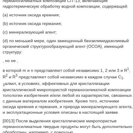
германосиликатных композиций CIT-13, включающие
гидротермическую обработку водной композиции, содержащей:
(a) источник оксида кремния;
(b) источник оксида германия;
(c) минерализующий агент;
(d) по меньшей мере, один замещенный бензилимидазолиевый
органический структурообразующий агент (ОСОА), имеющий
структуру:
, но не
,
1
в которой m и n представляют собой независимо 1, 2 или 3 и R
,
2
3
R
и R
представляют собой независимо в каждом случае C
1-
алкил, в условиях, эффективных для кристаллизации
3
кристаллической микропористой германосиликатной композиции
топологии изобретения и/или любой из характеристик, связанных
с данным материалом изобретения. Кроме того, источники
оксида кремния и германия, и природа минерализующего агента,
и эксплуатационные условия описаны в настоящей заявке.
[0013] После выделения кристаллические микропористые
германосиликатные твердые продукты могут быть дополнительно
обработаны, например, с помощью