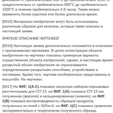
предпочтительно от приблизительно 800°С до приблизительно
1000°С в течение приблизительно 4-8 часов. Также можно
применять более короткое или более длительное время.
[0015] Материалы изобретения могут быть использованы
различным образом для катализа, которые также описаны в
настоящей заявке.
КРАТКОЕ ОПИСАНИЕ ЧЕРТЕЖЕЙ
[0016] Настоящая заявка дополнительно понимается в сочетании
с прилагаемыми чертежами. В целях иллюстрации объекта
изобретения на чертежах показаны примерные варианты
осуществления объекта изобретения; однако, в настоящее время
раскрытый объект изобретения не ограничивается
определенными раскрытыми способами, устройствами и
системами. Кроме того, чертежи необязательно представлены в
масштабе. На чертежах:
[0017] На
ФИГ. 1(A-C)
показано несколько наборов порошковых
рентгенограмм для CIT-13: на
ФИГ. 1(A)
показана CIT-13 как
полученная (верхняя) и кальцинированная (нижняя); на
ФИГ.
1(B)
показана воспроизводимость образцов продуктов,
полученных из гелей с Si/Ge=4; на
ФИГ. 1(C)
показано сравнение
экспериментально и теоретически полученного образца.