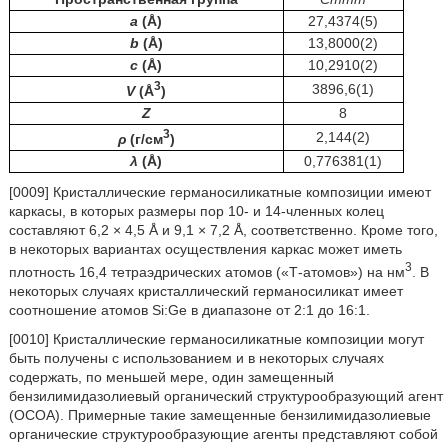
a
(Å)
27,4374(5)
b
(Å)
13,8000(2)
c
(Å)
10,2910(2)
3
3896,6(1)
V
(Å
)
Z
8
3
2,144(2)
ρ
(г/см
)
λ
(Å)
0,776381(1)
[0009] Кристаллические германосиликатные композиции имеют
каркасы, в которых размеры пор 10- и 14-членных колец
составляют 6,2 × 4,5
Å и 9,1 × 7,2 Å, соответственно. Кроме того,
в некоторых вариантах осуществления каркас может иметь
3
плотность 16,4 тетраэдрических атомов («Т-атомов») на нм
. В
некоторых случаях кристаллический германосиликат имеет
соотношение атомов Si:Ge в диапазоне от 2:1 до 16:1.
[0010] Кристаллические германосиликатные композиции могут
быть получены с использованием и в некоторых случаях
содержать, по меньшей мере, один замещенный
бензилимидазолиевый органический структурообразующий агент
(ОСОА). Примерные такие замещенные бензилимидазолиевые
органические структурообразующие агенты представляют собой