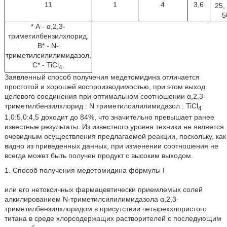
11
1
4
3,6
25,
5
* А - α,2,3-
триметилбензилхлорид.
В* - N-
триметилсилилимидазол,
С* - TiCl
.
4
Заявленный способ получения медетомидина отличается
простотой и хорошей воспроизводимостью, при этом выход
целевого соединения при оптимальном соотношении α,2,3-
триметилбензилхлорид : N триметилсилилимидазол : TiCl
4
1,0:5,0:4,5 доходит до 84%, что значительно превышает ранее
известные результаты. Из известного уровня техники не является
очевидным осуществления предлагаемой реакции, поскольку, как
видно из приведенных данных, при изменении соотношения не
всегда может быть получен продукт с высоким выходом.
1. Способ получения медетомидина формулы I
или его нетоксичных фармацевтически приемлемых солей
алкилированием N-триметилсилилимидазола α,2,3-
триметилбензилхлоридом в присутствии четыреххлористого
титана в среде хлорсодержащих растворителей с последующим