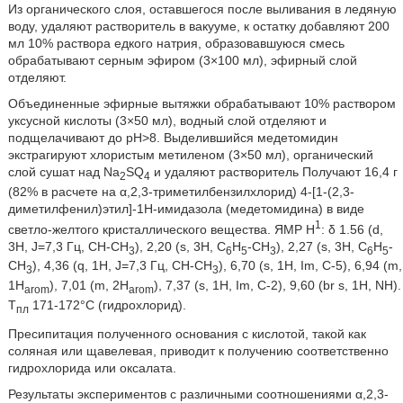
Из органического слоя, оставшегося после выливания в ледяную
воду, удаляют растворитель в вакууме, к остатку добавляют 200
мл 10% раствора едкого натрия, образовавшуюся смесь
обрабатывают серным эфиром (3×100 мл), эфирный слой
отделяют.
Объединенные эфирные вытяжки обрабатывают 10% раствором
уксусной кислоты (3×50 мл), водный слой отделяют и
подщелачивают до рН>8. Выделившийся медетомидин
экстрагируют хлористым метиленом (3×50 мл), органический
слой сушат над Na
SQ
и удаляют растворитель Получают 16,4 г
2
4
(82% в расчете на α,2,3-триметилбензилхлорид) 4-[1-(2,3-
диметилфенил)этил]-1H-имидазола (медетомидина) в виде
1
светло-желтого кристаллического вещества. ЯМР Н
: δ 1.56 (d,
3H, J=7,3 Гц, СН-CH
), 2,20 (s, 3H, C
H
-CH
), 2,27 (s, 3H, C
H
-
3
6
5
3
6
5
CH
), 4,36 (q, 1H, J=7,3 Гц, СН-CH
), 6,70 (s, 1H, Im, C-5), 6,94 (m,
3
3
1H
), 7,01 (m, 2H
), 7,37 (s, 1H, Im, C-2), 9,60 (br s, 1H, NH).
arom
arom
Т
171-172°С (гидрохлорид).
пл
Пресипитация полученного основания с кислотой, такой как
соляная или щавелевая, приводит к получению соответственно
гидрохлорида или оксалата.
Результаты экспериментов с различными соотношениями α,2,3-