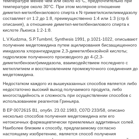
температуре менее чем или около 45°С, предпочтительно при
температуре около 30°С. При этом молярное отношение
диметил-метилбензилового спирта к N-триметилсилилимидазолу
составляет от 1:2 до 1:8, преимущественно 1:4 или 1:3 (стр.6
описания), а отношение диметил-метилбензилового спирта к
кислоте Льюиса 1:2-1:8.
L.V.Kudzma, S.P.Tumbml, Synthesis 1991, p.1021-1022, описывают
получение медетомидина путем ацилирования бисзащищенного
имидазола хлорангидридом 2,3-диметилбензойной кислоты;
гидролизом полученного производного до 4-(2,3-
диметилбензоил)имидазола, взаимодействием последнего с
метиллитием и восстановлением промежуточного соединения до
медетомидина.
Недостатком каждого из вышеуказанных способов является либо
недостаточно высокий выход получаемого продукта, либо
многостадийность и сложность при осуществлении способов с
использованием реагентов Гриньяра.
В ЕР 0072615 В1, опубл. 23.02.1983, C07D 233/58, описано
несколько способов получения медетомидина или его
нетоксичных фармацевтически приемлемых аддитивных солей.
Наиболее близким к способу, предлагаемому согласно
настоящему изобретению, является способ получения