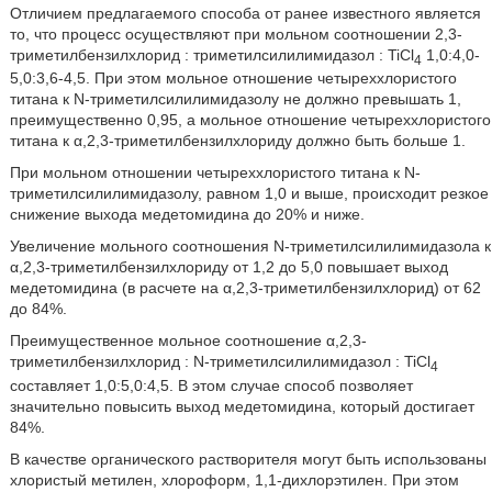
Отличием предлагаемого способа от ранее известного является
то, что процесс осуществляют при мольном соотношении 2,3-
триметилбензилхлорид : триметилсилилимидазол : TiCl
1,0:4,0-
4
5,0:3,6-4,5. При этом мольное отношение четыреххлористого
титана к N-триметилсилилимидазолу не должно превышать 1,
преимущественно 0,95, а мольное отношение четыреххлористого
титана к α,2,3-триметилбензилхлориду должно быть больше 1.
При мольном отношении четыреххлористого титана к N-
триметилсилилимидазолу, равном 1,0 и выше, происходит резкое
снижение выхода медетомидина до 20% и ниже.
Увеличение мольного соотношения N-триметилсилилимидазола к
α,2,3-триметилбензилхлориду от 1,2 до 5,0 повышает выход
медетомидина (в расчете на α,2,3-триметилбензилхлорид) от 62
до 84%.
Преимущественное мольное соотношение α,2,3-
триметилбензилхлорид : N-триметилсилилимидазол : TiCl
4
составляет 1,0:5,0:4,5. В этом случае способ позволяет
значительно повысить выход медетомидина, который достигает
84%.
В качестве органического растворителя могут быть использованы
хлористый метилен, хлороформ, 1,1-дихлорэтилен. При этом