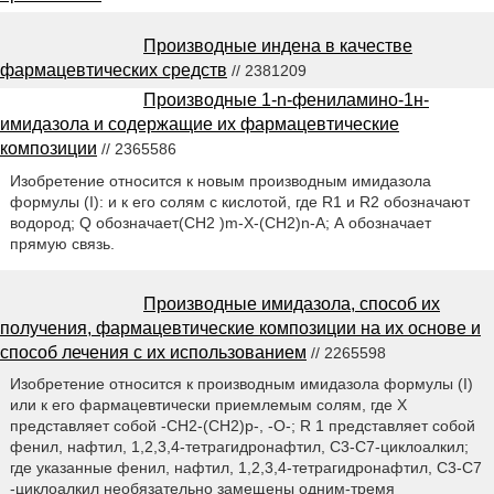
Производные индена в качестве
фармацевтических средств
// 2381209
Производные 1-n-фениламино-1н-
имидазола и содержащие их фармацевтические
композиции
// 2365586
Изобретение относится к новым производным имидазола
формулы (I): и к его солям с кислотой, где R1 и R2 обозначают
водород; Q обозначает(СН2 )m-Х-(СН2)n-А; А обозначает
прямую связь.
Производные имидазола, способ их
получения, фармацевтические композиции на их основе и
способ лечения с их использованием
// 2265598
Изобретение относится к производным имидазола формулы (I)
или к его фармацевтически приемлемым солям, где Х
представляет собой -СН2-(СН2)р-, -О-; R 1 представляет собой
фенил, нафтил, 1,2,3,4-тетрагидронафтил, С3-С7-циклоалкил;
где указанные фенил, нафтил, 1,2,3,4-тетрагидронафтил, С3-С7
-циклоалкил необязательно замещены одним-тремя