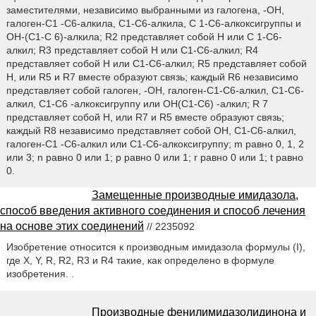
заместителями, независимо выбранными из галогена, -ОН,
галоген-С1 -С6-алкила, C1-C6-алкила, C 1-C6-алкоксигруппы и
ОН-(С1-С 6)-алкила; R2 представляет собой Н или C 1-C6-
алкил; R3 представляет собой Н или C1-С6-алкил; R4
представляет собой Н или C1-C6-алкил; R5 представляет собой
Н, или R5 и R7 вместе образуют связь; каждый R6 независимо
представляет собой галоген, -ОН, галоген-С1-С6-алкил, C1-С6-
алкил, C1-C6 -алкоксигруппу или ОН(C1-С6) -алкил; R 7
представляет собой Н, или R7 и R5 вместе образуют связь;
каждый R8 независимо представляет собой ОН, C1-С6-алкил,
галоген-С1 -С6-алкил или C1-C6-алкоксигруппу; m равно 0, 1, 2
или 3; n равно 0 или 1; р равно 0 или 1; r равно 0 или 1; t равно
0.
Замещенные производные имидазола,
способ введения активного соединения и способ лечения
на основе этих соединений
// 2235092
Изобретение относится к производным имидазола формулы (I),
где X, Y, R, R2, R3 и R4 такие, как определено в формуле
изобретения. .
Производные фенилимидазолидинона и