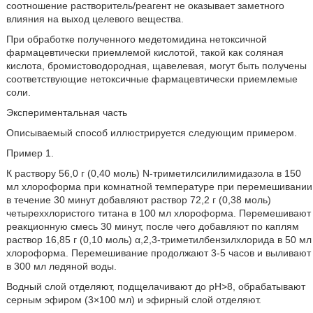
соотношение растворитель/реагент не оказывает заметного
влияния на выход целевого вещества.
При обработке полученного медетомидина нетоксичной
фармацевтически приемлемой кислотой, такой как соляная
кислота, бромистоводородная, щавелевая, могут быть получены
соответствующие нетоксичные фармацевтически приемлемые
соли.
Экспериментальная часть
Описываемый способ иллюстрируется следующим примером.
Пример 1.
К раствору 56,0 г (0,40 моль) N-триметилсилилимидазола в 150
мл хлороформа при комнатной температуре при перемешивании
в течение 30 минут добавляют раствор 72,2 г (0,38 моль)
четыреххлористого титана в 100 мл хлороформа. Перемешивают
реакционную смесь 30 минут, после чего добавляют по каплям
раствор 16,85 г (0,10 моль) α,2,3-триметилбензилхлорида в 50 мл
хлороформа. Перемешивание продолжают 3-5 часов и выливают
в 300 мл ледяной воды.
Водный слой отделяют, подщелачивают до рН>8, обрабатывают
серным эфиром (3×100 мл) и эфирный слой отделяют.