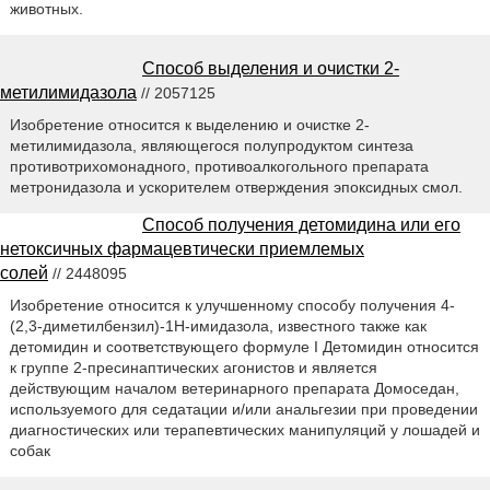
животных.
Способ выделения и очистки 2-
метилимидазола
// 2057125
Изобретение относится к выделению и очистке 2-
метилимидазола, являющегося полупродуктом синтеза
противотрихомонадного, противоалкогольного препарата
метронидазола и ускорителем отверждения эпоксидных смол.
Способ получения детомидина или его
нетоксичных фармацевтически приемлемых
солей
// 2448095
Изобретение относится к улучшенному способу получения 4-
(2,3-диметилбензил)-1Н-имидазола, известного также как
детомидин и соответствующего формуле I Детомидин относится
к группе 2-пресинаптических агонистов и является
действующим началом ветеринарного препарата Домоседан,
используемого для седатации и/или анальгезии при проведении
диагностических или терапевтических манипуляций у лошадей и
собак