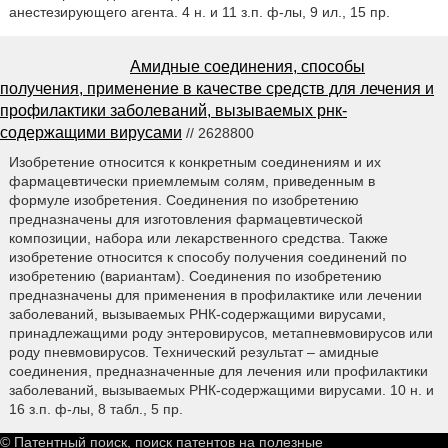
анестезирующего агента. 4 н. и 11 з.п. ф-лы, 9 ил., 15 пр.
Амидные соединения, способы
получения, применение в качестве средств для лечения и
профилактики заболеваний, вызываемых рнк-
содержащими вирусами
// 2628800
Изобретение относится к конкретным соединениям и их
фармацевтически приемлемым солям, приведенным в
формуле изобретения. Соединения по изобретению
предназначены для изготовления фармацевтической
композиции, набора или лекарственного средства. Также
изобретение относится к способу получения соединений по
изобретению (вариантам). Соединения по изобретению
предназначены для применения в профилактике или лечении
заболеваний, вызываемых РНК-содержащими вирусами,
принадлежащими роду энтеровирусов, метапневмовирусов или
роду пневмовирусов. Технический результат – амидные
соединения, предназначенные для лечения или профилактики
заболеваний, вызываемых РНК-содержащими вирусами. 10 н. и
16 з.п. ф-лы, 8 табл., 5 пр.
© Патентный поиск, поиск патентов на полезные