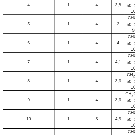
4
1
4
3,8
50, 
1
CH
5
1
4
2
50, 
5
CH
6
1
4
4
50, 
1
CH
7
1
4
4,1
50, 
1
CH
2
8
1
4
3,6
50, 
1
CH
2
9
1
4
3,6
50, 
1
CH
10
1
5
4,5
50, 
1
CH