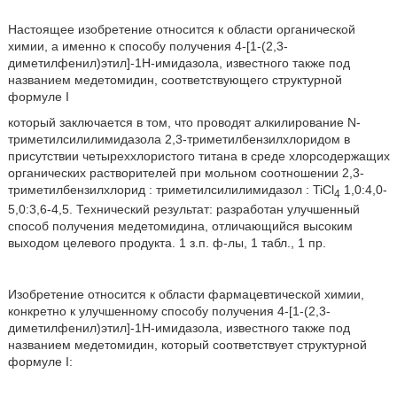
Настоящее изобретение относится к области органической
химии, а именно к способу получения 4-[1-(2,3-
диметилфенил)этил]-1Н-имидазола, известного также под
названием медетомидин, соответствующего структурной
формуле I
который заключается в том, что проводят алкилирование N-
триметилсилилимидазола 2,3-триметилбензилхлоридом в
присутствии четыреххлористого титана в среде хлорсодержащих
органических растворителей при мольном соотношении 2,3-
триметилбензилхлорид : триметилсилилимидазол : TiCl
1,0:4,0-
4
5,0:3,6-4,5. Технический результат: разработан улучшенный
способ получения медетомидина, отличающийся высоким
выходом целевого продукта. 1 з.п. ф-лы, 1 табл., 1 пр.
Изобретение относится к области фармацевтической химии,
конкретно к улучшенному способу получения 4-[1-(2,3-
диметилфенил)этил]-1Н-имидазола, известного также под
названием медетомидин, который соответствует структурной
формуле I: