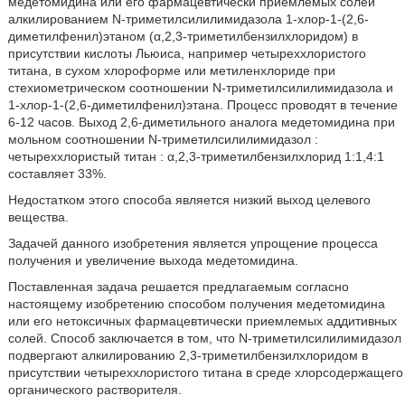
медетомидина или его фармацевтически приемлемых солей
алкилированием N-триметилсилилимидазола 1-хлор-1-(2,6-
диметилфенил)этаном (α,2,3-триметилбензилхлоридом) в
присутствии кислоты Льюиса, например четыреххлористого
титана, в сухом хлороформе или метиленхлориде при
стехиометрическом соотношении N-триметилсилилимидазола и
1-хлор-1-(2,6-диметилфенил)этана. Процесс проводят в течение
6-12 часов. Выход 2,6-диметильного аналога медетомидина при
мольном соотношении N-триметилсилилимидазол :
четыреххлористый титан : α,2,3-триметилбензилхлорид 1:1,4:1
составляет 33%.
Недостатком этого способа является низкий выход целевого
вещества.
Задачей данного изобретения является упрощение процесса
получения и увеличение выхода медетомидина.
Поставленная задача решается предлагаемым согласно
настоящему изобретению способом получения медетомидина
или его нетоксичных фармацевтически приемлемых аддитивных
солей. Способ заключается в том, что N-триметилсилилимидазол
подвергают алкилированию 2,3-триметилбензилхлоридом в
присутствии четыреххлористого титана в среде хлорсодержащего
органического растворителя.