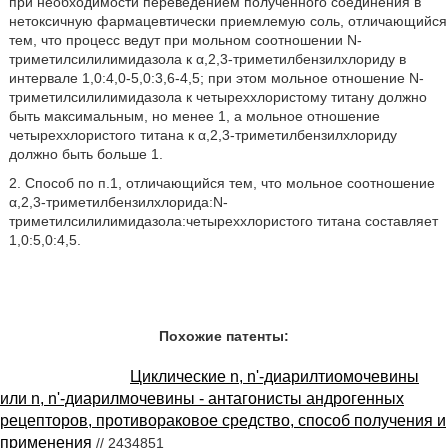
при необходимости переведением полученного соединения в
нетоксичную фармацевтически приемлемую соль, отличающийся
тем, что процесс ведут при мольном соотношении N-
триметилсилилимидазола к α,2,3-триметилбензилхлориду в
интервале 1,0:4,0-5,0:3,6-4,5; при этом мольное отношение N-
триметилсилилимидазола к четыреххлористому титану должно
быть максимальным, но менее 1, а мольное отношение
четыреххлористого титана к α,2,3-триметилбензилхлориду
должно быть больше 1.
2. Способ по п.1, отличающийся тем, что мольное соотношение
α,2,3-триметилбензилхлорида:N-
триметилсилилимидазола:четыреххлористого титана составляет
1,0:5,0:4,5.
Похожие патенты:
Циклические n, n'-диарилтиомочевины
или n, n'-диарилмочевины - антагонисты андрогенных
рецепторов, противораковое средство, способ получения и
применения
// 2434851