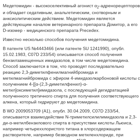
Медетомидин - высокоселективный агонист α
-адренорецепторов
2
и обладает седативным, анальгетическим, снотворным и
анксиолитическим действием. Медетомидин является
действующим началом ветеринарного препарата Домитор, а его
D-изомер - медицинского препарата Precedex.
Известно несколько способов получения медетомидина.
В патенте US №4443466 (или патенте SU 1241990), опубл.
15.02.1983, C07D 233/54) описывается способ получения
бензилзамещенных имидазолов, в том числе медетомидина.
Способ заключается в том, что проводят последовательно
реакцию 2,3-диметилфенилмагнийбромида и
метилмагнийбромида с эфиром 4-имидазолкарбоновой кислоты с
получением 4-[[α-(2,3-диметилфенил)-α-
метил]оксиметил]имидазола, с последующей дегидратацией
полученного третичного спирта для получения соответствующего
алкена, который гидрируют до медетомидина.
В WO 2009053709 (А1), опубл. 30.04.2009, C07D 233/54,
описывается взаимодействие N-триметилсилилимидазола и 2,3-
ди-α-метилбензилового спирта в присутствии кислоты Льюиса,
например четыреххлористого титана в хлорсодержащем
растворителе, например безводном метиленхлориде, при