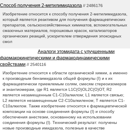
Способ получения 2-метилимидазола
// 2486176
Изобретение относится к способу получения 2-метилимидазола,
который является реактивом для получения фармацевтических
препаратов, сельскохозяйственных химикатов, вспомогательных
смазочных материалов, порошковых красок, катализаторов
органических реакций, ускорителем отверждения эпоксидных
смол
Аналоги этомидата с улучшенными
фармакокинетическими и фармакодинамическими
свойствами
// 2540116
Изобретение относится к области органической химии, а именно
к производным бензимидазола общей формулы (I) и к их
фармацевтически приемлемым солям, смесям стереоизомеров
и энантиомерам, где R1 является L1C(O)OL2C(O)OT; R2
является незамещенным C1-С10алкилом; L1 является связью;
L2 является незамещенным С2-С10алкиленом; Т является C1-
С10алкилом. Также изобретение относится к фармацевтической
композиции на основе соединения формулы (I) и способу
обеспечения анестезии, основанному на использовании
соединения формулы (I). Технический результат: получены
новые производные имидазола, полезные в качестве