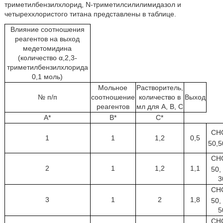
триметилбензилхлорид, N-триметилсилилимидазол и
четыреххлористого титана представлены в таблице.
Влияние соотношения
реагентов на выход
медетомидина
(количество α,2,3-
триметилбензилхлорида
0,1 моль)
Мольное
Растворитель,
№ п/п
соотношение
количество в
Выход
реагентов
мл для А, В, С
А*
B*
С*
CH
1
1
1,2
0,5
50,5
CH
2
1
1,2
1,1
50,
3
CH
3
1
2
1,8
50,
5
CH