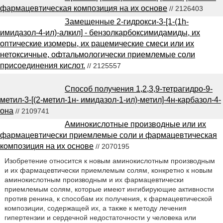
фармацевтическая композиция на их основе
// 2126403
Замещенные 2-гидрокси-3-[1-(1h-
имидазол-4-ил)-алкил] - бензолкарбоксимидамиды, их
оптические изомеры, их рацемические смеси или их
нетоксичные, офтальмологически приемлемые соли
присоединения кислот.
// 2125557
Способ получения 1,2,3,9-тетрагидро-9-
метил-3-[(2-метил-1н- имидазол-1-ил)-метил]-4н-карбазол-4-
она
// 2109741
Аминокислотные производные или их
фармацевтически приемлемые соли и фармацевтическая
композиция на их основе
// 2070195
Изобретение относится к новым аминокислотным производным
и их фармацевтически приемлемым солям, конкретно к новым
аминокислотным производным и их фармацевтически
приемлемым солям, которые имеют ингибирующие активности
против ренина, к способам их получения, к фармацевтической
композиции, содержащей их, а также к методу лечения
гипертензии и сердечной недостаточности у человека или