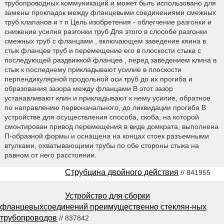
трубопроводных коммуникаций и может быть использовано для
замены прокладок между фланцевыми соединениями смежных
труб клапанов и т п Цель изобретения - облегчение разгонки и
снижение усилия разгонки труб Для этого в слособе разгонки
смежных труб с фланцами , включающем заведение кяина в
стык фланцев труб и перемещение его в плоскости стыка с
последующей раздвижкой фланцев , перед заведением клина в
стык к последнему прикладывают усилие в плоскости
перпендикулярной продольной оси труб до их прогиба и
образования зазора между фланцами В этот зазор
устанавливают клин и прикладывают к нему усилие, обратное
по направлению первоначального, до ликвидации прогиба В
устройстве для осуществления способа, скоба, на которой
смонтирован привод перемещения в виде домкрата, выполнена
П-образной формы и оснащена на концах стоек разъемными
втулками, охватывающими трубы по обе стороны стыка на
равном от него расстоянии.
Струбцина двойного действия
// 841955
Устройство для сборки
фланцевыхсоединений преимущественно стеклян-ных
трубопроводов
// 837842