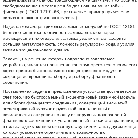
эксцентриковый кулачок, вращающийся на шпильке, у которой на
свободном конце имеется резьба для навинчивания гайки-
фиксатора (ГОСТ 12191-66, приложение, пример применения
вильчатого эксцентрикового кулачка).
Недостатком эксцентриковых зажимных модулей по ГОСТ 12191-
66 является нетехнологичность зажима деталей через
имеющиеся в них отверстия, а также увеличенные габариты,
большая металлоемкость, сложность регулировки хода и усилия
зажима эксцентрикового кулачка.
Задачей, на решение которой направлено заявляемое
устройство, является повышение конструкторско-технологических
характеристик быстросъемного эксцентрикового модуля и
сокращение времени на сборку и разборку фланцевого
соединения.
Поставленная задача в предложенном устройстве достигается за
счет того, что быстросъемный эксцентриковый зажимной модуль
для сборки фланцевого соединения, содержащий вильчатый
эксцентриковый кулачок с рукояткой, выполненный с
возможностью опирания на одну из наружных поверхностей
фланцевого соединения и установленный на оси его вращения, и
шпильку, одним концом связанную с кулачком, а на другом конце
которой установлен ограничитель с возможностью