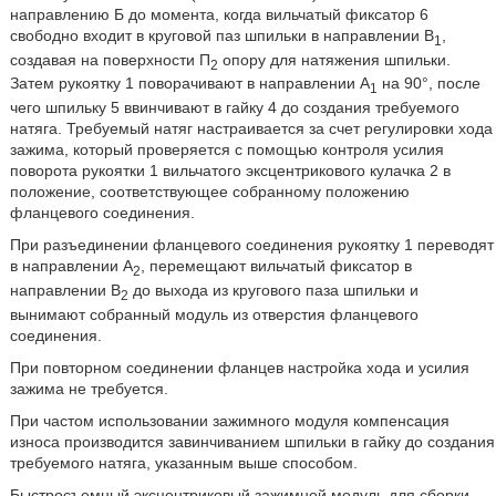
направлению Б до момента, когда вильчатый фиксатор 6
свободно входит в круговой паз шпильки в направлении B
,
1
создавая на поверхности П
опору для натяжения шпильки.
2
Затем рукоятку 1 поворачивают в направлении A
на 90°, после
1
чего шпильку 5 ввинчивают в гайку 4 до создания требуемого
натяга. Требуемый натяг настраивается за счет регулировки хода
зажима, который проверяется с помощью контроля усилия
поворота рукоятки 1 вильчатого эксцентрикового кулачка 2 в
положение, соответствующее собранному положению
фланцевого соединения.
При разъединении фланцевого соединения рукоятку 1 переводят
в направлении А
, перемещают вильчатый фиксатор в
2
направлении В
до выхода из кругового паза шпильки и
2
вынимают собранный модуль из отверстия фланцевого
соединения.
При повторном соединении фланцев настройка хода и усилия
зажима не требуется.
При частом использовании зажимного модуля компенсация
износа производится завинчиванием шпильки в гайку до создания
требуемого натяга, указанным выше способом.
Быстросъемный эксцентриковый зажимной модуль для сборки