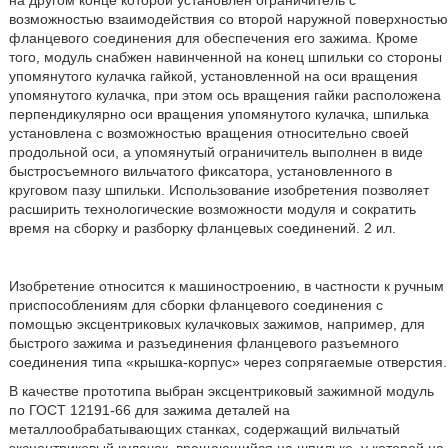
на другом конце которой установлен ограничитель с
возможностью взаимодействия со второй наружной поверхностью
фланцевого соединения для обеспечения его зажима. Кроме
того, модуль снабжен навинченной на конец шпильки со стороны
упомянутого кулачка гайкой, установленной на оси вращения
упомянутого кулачка, при этом ось вращения гайки расположена
перпендикулярно оси вращения упомянутого кулачка, шпилька
установлена с возможностью вращения относительно своей
продольной оси, а упомянутый ограничитель выполнен в виде
быстросъемного вильчатого фиксатора, установленного в
круговом пазу шпильки. Использование изобретения позволяет
расширить технологические возможности модуля и сократить
время на сборку и разборку фланцевых соединений. 2 ил.
Изобретение относится к машиностроению, в частности к ручным
приспособлениям для сборки фланцевого соединения с
помощью эксцентриковых кулачковых зажимов, например, для
быстрого зажима и разъединения фланцевого разъемного
соединения типа «крышка-корпус» через сопрягаемые отверстия.
В качестве прототипа выбран эксцентриковый зажимной модуль
по ГОСТ 12191-66 для зажима деталей на
металлообрабатывающих станках, содержащий вильчатый