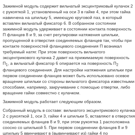
Зажимной модуль содержит вильчатый эксцентриковый кулачок 2
с рукояткой 1, установленный на оси 3 в гайке 4, при этом гайка
навинчена на шпильку 5, имеющую круговой паз, в который
вставлен вильчатый фиксатор 6. В собранном состоянии
зажимной модуль удерживает в состоянии контакта поверхность
П фланцев 8 и 9, за счет регулировки натяжения шпильки,
пропущенной в отверстия соединяемых фланцев так, чтобы при
контакте поверхностей фланцевого соединения П возникал
требуемый натяг. При этом поверхность вильчатого
эксцентрикового кулачка 2 давит на прижимаемую поверхность
П
, а вильчатый фиксатор 6 опирается на поверхность П
1
2
фланцевого соединения. Для настройки натяжения шпильки при
первом соединении фланцев может быть использовано осевое
вращение шпильки со стороны вильчатого фиксатора известными
способами, например, закручивание с помощью отвертки, либо
вращение гайки совместно с кулачком.
Зажимной модуль работает следующим образом.
Собранный модуль в составе: вильчатого эксцентрикового кулачка
2 с рукояткой 1, оси 3, гайки 4 и шпильки 5, вставляют в отверстия
соединяемых фланцев 8 и 9, при этом рукоятка 1 расположена
соосно со шпилькой 5. При первом соединении фланцев 8 и 9
шпильку 5 ввинчивают в (вывинчивают из) гайки 4 по