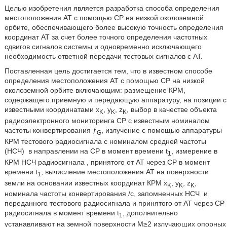
Целью изобретения является разработка способа определения
местоположения AT с помощью CP на низкой околоземной
орбите, обеспечивающего более высокую точность определения
координат AT за счет более точного определения частотных
сдвигов сигналов системы и одновременно исключающего
необходимость ответной передачи тестовых сигналов с AT.
Поставленная цель достигается тем, что в известном способе
определения местоположения AT с помощью CP на низкой
околоземной орбите включающим: размещение КРМ,
содержащего приемную и передающую аппаратуру, на позиции с
известными координатами x
, y
, z
, выбор в качестве объекта
K
K
K
радиоэлектронного мониторинга CP с известным номиналом
частоты конвертирования ƒ
, излучение с помощью аппаратуры
G
КРМ тестового радиосигнала с номиналом средней частоты
(НСЧ)
в направлении на CP в момент времени t
, измерение в
1
КРМ НСЧ радиосигнала
, принятого от AT через CP в момент
времени t
, вычисление местоположения AT на поверхности
1
земли на основании известных координат КРМ x
, y
, z
,
K
K
K
номинала частоты конвертирования /с, запомненных НСЧ
и
переданного тестового радиосигнала и принятого от AT через CP
радиосигнала в момент времени t
, дополнительно
1
устанавливают на земной поверхности М≥2 излучающих опорных