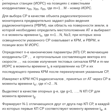
реперных станции (ИОРС) на позициях с известными
координатами x
, y
, z
, где m=1…М - номер ИОРС.
Im
Im
Im
Для выбора CP в качестве объекта радиоэлектронного
мониторинга предварительно задают район ведения
радиомониторинга (РВРМ), как область на поверхности земли, в
которой необходимо определить местоположение AT и выбирают
n-е моменты времени t
, где n=1…N, N≥3, при которых зона
n
освещенности указанного CP охватывает и КРМ, и РВРМ, и
позиции всех М ИОРС.
Определяют n-е канонические параметры (КП) CP, включающие
координаты CP
,
,
и ортогональные составляющие вектора его
скорости
,
,
на основе излучения тестовых сигналов КРМ и m-ми
ИОРС в моменты времени t
в направлении на CP и их
n
последующего приема КРМ после переизлучения указанным CP,
Измеряют в КРМ НСЧ радиосигналов
, принятых от AT через CP в
моменты времени t
, где n'=2…N.
n'
Выделяют в качестве опорных g-е, где g=1, …, N КП CP для
момента времени t
.
g
Формируют N-1 отличающихся друг от друга пар КП CP, в каждой
из которых первые КП CP соответствуют моменту времени t
, а
g