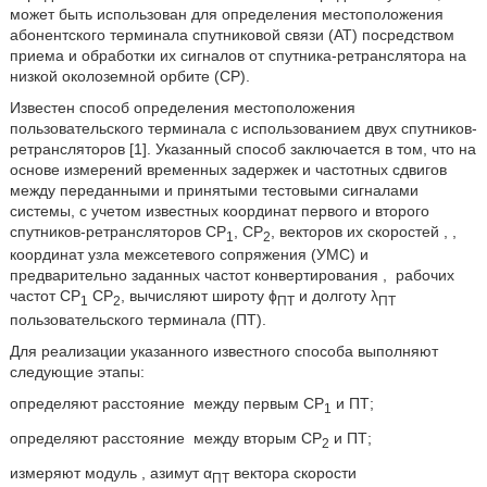
может быть использован для определения местоположения
абонентского терминала спутниковой связи (AT) посредством
приема и обработки их сигналов от спутника-ретранслятора на
низкой околоземной орбите (CP).
Известен способ определения местоположения
пользовательского терминала с использованием двух спутников-
ретрансляторов [1]. Указанный способ заключается в том, что на
основе измерений временных задержек и частотных сдвигов
между переданными и принятыми тестовыми сигналами
системы, с учетом известных координат первого и второго
спутников-ретрансляторов CP
, СР
, векторов их скоростей
,
,
1
2
координат узла межсетевого сопряжения (УМС) и
предварительно заданных частот конвертирования
,
рабочих
частот СР
СР
, вычисляют широту ϕ
и долготу λ
1
2
ПТ
ПТ
пользовательского терминала (ПТ).
Для реализации указанного известного способа выполняют
следующие этапы:
определяют расстояние
между первым CP
и ПТ;
1
определяют расстояние
между вторым СР
и ПТ;
2
измеряют модуль
, азимут α
вектора скорости
ПТ