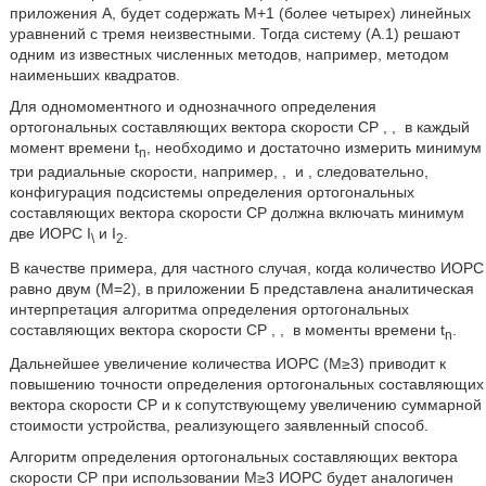
приложения А, будет содержать М+1 (более четырех) линейных
уравнений с тремя неизвестными. Тогда систему (А.1) решают
одним из известных численных методов, например, методом
наименьших квадратов.
Для одномоментного и однозначного определения
ортогональных составляющих вектора скорости CP
,
,
в каждый
момент времени t
, необходимо и достаточно измерить минимум
n
три радиальные скорости, например,
,
и
, следовательно,
конфигурация подсистемы определения ортогональных
составляющих вектора скорости CP должна включать минимум
две ИОРС I
и I
.
\
2
В качестве примера, для частного случая, когда количество ИОРС
равно двум (М=2), в приложении Б представлена аналитическая
интерпретация алгоритма определения ортогональных
составляющих вектора скорости CP
,
,
в моменты времени t
.
n
Дальнейшее увеличение количества ИОРС (М≥3) приводит к
повышению точности определения ортогональных составляющих
вектора скорости CP и к сопутствующему увеличению суммарной
стоимости устройства, реализующего заявленный способ.
Алгоритм определения ортогональных составляющих вектора
скорости CP при использовании М≥3 ИОРС будет аналогичен