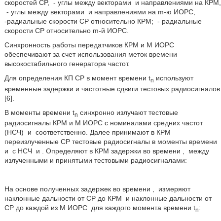
скоростей CP,
- углы между векторами
и направлениями на КРМ,
- углы между векторами
и направлениями на m-ю ИОРС,
-радиальные скорости CP относительно КРМ;
- радиальные
скорости CP относительно m-й ИОРС.
Синхронность работы передатчиков КРМ и М ИОРС
обеспечивают за счет использования меток времени
высокостабильного генератора частот.
Для определения КП CP в момент времени t
используют
n
временные задержки и частотные сдвиги тестовых радиосигналов
[6].
В моменты времени t
синхронно излучают тестовые
n
радиосигналы КРМ и М ИОРС с номиналами средних частот
(НСЧ)
и
соответственно. Далее принимают в КРМ
переизлученные CP тестовые радиосигналы в моменты времени
и
с НСЧ
и
. Определяют в КРМ задержки во времени
,
между
излученными и принятыми тестовыми радиосигналами:
На основе полученных задержек во времени
,
измеряют
наклонные дальности от CP до КРМ
и наклонные дальности от
CP до каждой из М ИОРС
для каждого момента времени t
:
n