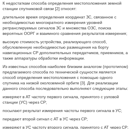
К недостаткам способа определения местоположения земной
станции спутниковой связи [2] относят:
длительное время определения координат ЗС, связанное с
необходимостью многократного измерения уровней
ретранслируемых сигналов ЗС и множества ОЗС, поиска
вероятных ООРГ и взаимного сравнения результатов измерения;
высокую стоимость устройства, реализующего способ,
обусловленную необходимостью размещения на борту
навигационных CP дополнительных передатчиков, приемников, а
также аппаратуры обработки информации.
Из известных способов наиболее близким аналогом (прототипом)
предлагаемого способа по технической сущности является
способ определения местоположения с помощью одного
спутника на низкой околоземной орбите [3]. Для реализации
данного способа последовательно выполняют следующие этапы:
измеряют в AT частоту первого сигнала, принятого с узловой
станции (УС) через CP;
посылают результат измерения частоты первого сигнала в УС;
передают второй сигнал с AT в УС через CP;
измеряют в УС частоту второго сигнала, принятого с AT через CP;