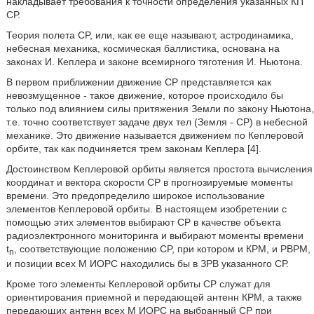
накладывает требования к точности определения указанных КП
СР.
Теория полета CP, или, как ее еще называют, астродинамика,
небесная механика, космическая баллистика, основана на
законах И. Кеплера и законе всемирного тяготения И. Ньютона.
В первом приближении движение CP представляется как
невозмущенное - такое движение, которое происходило бы
только под влиянием силы притяжения Земли по закону Ньютона,
т.е. точно соответствует задаче двух тел (Земля - CP) в небесной
механике. Это движение называется движением по Кеплеровой
орбите, так как подчиняется трем законам Кеплера [4].
Достоинством Кеплеровой орбиты является простота вычисления
координат и вектора скорости CP в прогнозируемые моменты
времени. Это предопределило широкое использование
элементов Кеплеровой орбиты. В настоящем изобретении с
помощью этих элементов выбирают CP в качестве объекта
радиоэлектронного мониторинга и выбирают моменты времени
t
, соответствующие положению CP, при котором и КРМ, и РВРМ,
n
и позиции всех М ИОРС находились бы в ЗРВ указанного СР.
Кроме того элементы Кеплеровой орбиты CP служат для
ориентирования приемной и передающей антенн КРМ, а также
передающих антенн всех М ИОРС на выбранный CP при