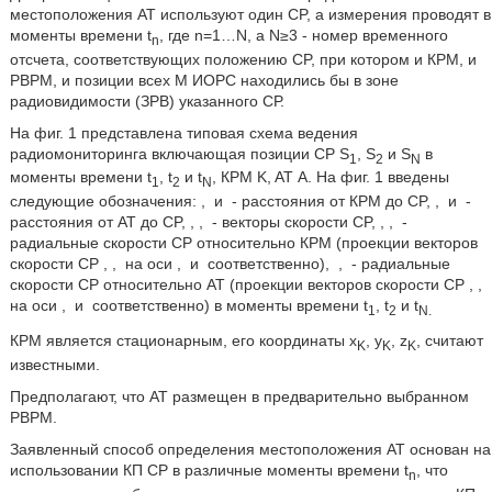
местоположения AT используют один CP, а измерения проводят в
моменты времени t
, где n=1…N, a N≥3 - номер временного
n
отсчета, соответствующих положению CP, при котором и КРМ, и
РВРМ, и позиции всех М ИОРС находились бы в зоне
радиовидимости (ЗРВ) указанного СР.
На фиг. 1 представлена типовая схема ведения
радиомониторинга включающая позиции CP S
, S
и S
в
1
2
N
моменты времени t
, t
и t
, КРМ K, AT А. На фиг. 1 введены
1
2
N
следующие обозначения:
,
и
- расстояния от КРМ до CP,
,
и
-
расстояния от AT до CP,
,
,
- векторы скорости CP,
,
,
-
радиальные скорости CP относительно КРМ (проекции векторов
скорости CP
,
,
на оси
,
и
соответственно),
,
- радиальные
скорости CP относительно AT (проекции векторов скорости CP
,
,
на оси
,
и
соответственно) в моменты времени t
, t
и t
1
2
N.
КРМ является стационарным, его координаты x
, y
, z
, считают
K
K
K
известными.
Предполагают, что AT размещен в предварительно выбранном
РВРМ.
Заявленный способ определения местоположения AT основан на
использовании КП CP в различные моменты времени t
, что
n