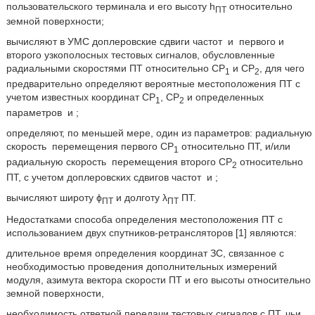
пользовательского терминала и его высоту h
относительно
ПТ
земной поверхности;
вычисляют в УМС доплеровские сдвиги частот
и
первого и
второго узкополосных тестовых сигналов, обусловленные
радиальными скоростями ПТ относительно CP
и СР
, для чего
1
2
предварительно определяют вероятные местоположения ПТ с
учетом известных координат CP
, СР
и определенных
1
2
параметров
и
;
определяют, по меньшей мере, один из параметров: радиальную
скорость
перемещения первого CP
относительно ПТ, и/или
1
радиальную скорость
перемещения второго СР
относительно
2
ПТ, с учетом доплеровских сдвигов частот
и
;
вычисляют широту ϕ
и долготу λ
ПТ.
ПТ
ПТ
Недостатками способа определения местоположения ПТ с
использованием двух спутников-ретрансляторов [1] являются:
длительное время определения координат ЗС, связанное с
необходимостью проведения дополнительных измерений
модуля, азимута вектора скорости ПТ и его высоты относительно
земной поверхности,
необходимость ответной передачи тестовых сигналов с ПТ, чьи