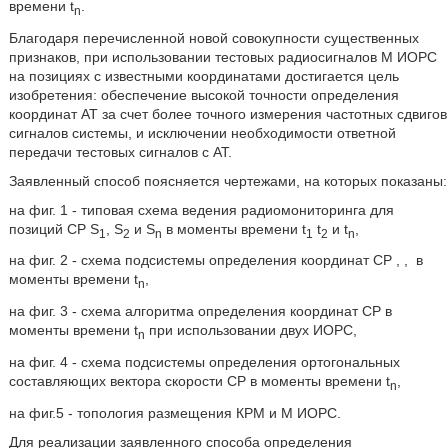
времени t
.
n
Благодаря перечисленной новой совокупности существенных
признаков, при использовании тестовых радиосигналов М ИОРС
на позициях с известными координатами достигается цель
изобретения: обеспечение высокой точности определения
координат AT за счет более точного измерения частотных сдвигов
сигналов системы, и исключении необходимости ответной
передачи тестовых сигналов с AT.
Заявленный способ поясняется чертежами, на которых показаны:
на фиг. 1 - типовая схема ведения радиомониторинга для
позиций CP S
, S
и S
в моменты времени t
t
и t
,
1
2
n
1
2
n
на фиг. 2 - схема подсистемы определения координат CP
,
,
в
моменты времени t
,
n
на фиг. 3 - схема алгоритма определения координат CP в
моменты времени t
при использовании двух ИОРС,
n
на фиг. 4 - схема подсистемы определения ортогональных
составляющих вектора скорости CP в моменты времени t
,
n
на фиг.5 - топология размещения КРМ и М ИОРС.
Для реализации заявленного способа определения