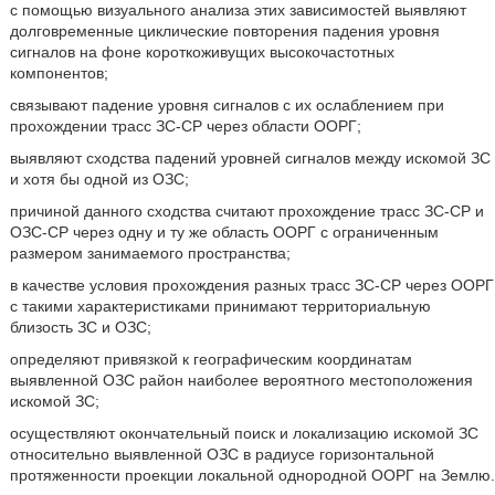
с помощью визуального анализа этих зависимостей выявляют
долговременные циклические повторения падения уровня
сигналов на фоне короткоживущих высокочастотных
компонентов;
связывают падение уровня сигналов с их ослаблением при
прохождении трасс ЗС-СР через области ООРГ;
выявляют сходства падений уровней сигналов между искомой ЗС
и хотя бы одной из ОЗС;
причиной данного сходства считают прохождение трасс ЗС-СР и
ОЗС-СР через одну и ту же область ООРГ с ограниченным
размером занимаемого пространства;
в качестве условия прохождения разных трасс ЗС-СР через ООРГ
с такими характеристиками принимают территориальную
близость ЗС и ОЗС;
определяют привязкой к географическим координатам
выявленной ОЗС район наиболее вероятного местоположения
искомой ЗС;
осуществляют окончательный поиск и локализацию искомой ЗС
относительно выявленной ОЗС в радиусе горизонтальной
протяженности проекции локальной однородной ООРГ на Землю.