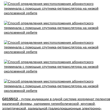
G01S5/12
- путем индикации в одной системе координат пеленгов
различной формы, например гиперболической, круговой,
эллиптической, радиальной (радиолокационные электронно-