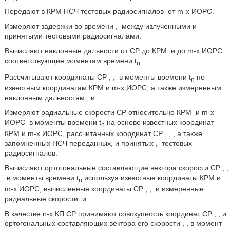
Передают в КРМ НСЧ тестовых радиосигналов
от m-х ИОРС.
Измеряют задержки во времени
,
между излученными и
принятыми тестовыми радиосигналами.
Вычисляют наклонные дальности от CP до КРМ
и до m-х ИОРС
соответствующие моментам времени t
.
n
Рассчитывают координаты CP
,
,
в моменты времени t
по
n
известным координатам КРМ и m-х ИОРС, а также измеренным
наклонным дальностям
, и
.
Измеряют радиальные скорости CP относительно КРМ
и m-х
ИОРС
в моменты времени t
на основе известных координат
n
КРМ и m-х ИОРС, рассчитанных координат CP
,
,
, а также
запомненных НСЧ переданных
,
и принятых
,
тестовых
радиосигналов.
Вычисляют ортогональные составляющие вектора скорости CP
,
,
в моменты времени t
используя известные координаты КРМ и
n
m-х ИОРС, вычисленные координаты CP
,
,
и измеренные
радиальные скорости
и
.
В качестве n-х КП CP принимают совокупность координат CP
,
,
и
ортогональных составляющих вектора его скорости
,
,
в момент