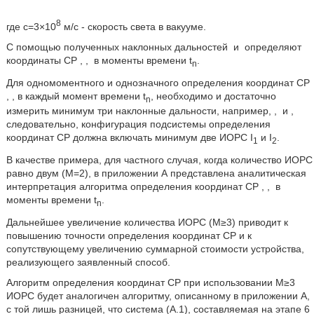
8
где с=3×10
м/с - скорость света в вакууме.
С помощью полученных наклонных дальностей
и
определяют
координаты CP
,
,
в моменты времени t
.
n
Для одномоментного и однозначного определения координат CP
,
,
в каждый момент времени t
, необходимо и достаточно
n
измерить минимум три наклонные дальности, например,
,
и
,
следовательно, конфигурация подсистемы определения
координат CP должна включать минимум две ИОРС I
и I
.
1
2
В качестве примера, для частного случая, когда количество ИОРС
равно двум (М=2), в приложении А представлена аналитическая
интерпретация алгоритма определения координат CP
,
,
в
моменты времени t
.
n
Дальнейшее увеличение количества ИОРС (М≥3) приводит к
повышению точности определения координат CP и к
сопутствующему увеличению суммарной стоимости устройства,
реализующего заявленный способ.
Алгоритм определения координат CP при использовании М≥3
ИОРС будет аналогичен алгоритму, описанному в приложении А,
с той лишь разницей, что система (А.1), составляемая на этапе 6