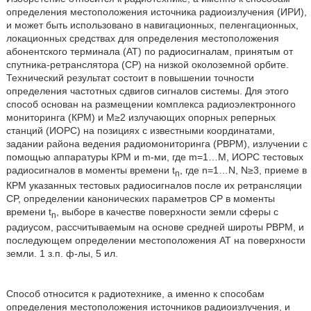
определения местоположения источника радиоизлучения (ИРИ),
и может быть использовано в навигационных, пеленгационных,
локационных средствах для определения местоположения
абонентского терминала (AT) по радиосигналам, принятым от
спутника-ретранслятора (CP) на низкой околоземной орбите.
Технический результат состоит в повышении точности
определения частотных сдвигов сигналов системы. Для этого
способ основан на размещении комплекса радиоэлектронного
мониторинга (КРМ) и М≥2 излучающих опорных реперных
станций (ИОРС) на позициях с известными координатами,
задании района ведения радиомониторинга (РВРМ), излучении с
помощью аппаратуры КРМ и m-ми, где m=1…М, ИОРС тестовых
радиосигналов в моменты времени t
, где n=1…N, N≥3, приеме в
n
КРМ указанных тестовых радиосигналов после их ретрансляции
CP, определении канонических параметров CP в моменты
времени t
, выборе в качестве поверхности земли сферы с
n
радиусом, рассчитываемым на основе средней широты РВРМ, и
последующем определении местоположения AT на поверхности
земли. 1 з.п. ф-лы, 5 ил.
Способ относится к радиотехнике, а именно к способам
определения местоположения источников радиоизлучения, и