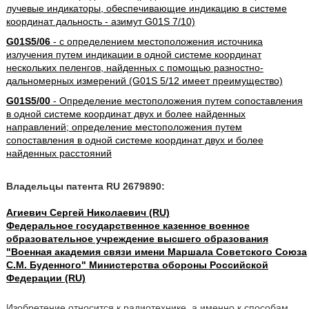
лучевые индикаторы, обеспечивающие индикацию в системе
координат дальность - азимут G01S 7/10)
G01S5/06
- с определением местоположения источника
излучения путем индикации в одной системе координат
нескольких пеленгов, найденных с помощью разностно-
дальномерных измерений (G01S 5/12 имеет преимущество)
G01S5/00
- Определение местоположения путем сопоставления
в одной системе координат двух и более найденных
направлений; определение местоположения путем
сопоставления в одной системе координат двух и более
найденных расстояний
Владельцы патента RU 2679890:
Агиевич Сергей Николаевич (RU)
Федеральное государственное казенное военное
образовательное учреждение высшего образования
"Военная академия связи имени Маршала Советского Союза
С.М. Буденного" Министерства обороны Российской
Федерации (RU)
Изобретение относится к радиотехнике, а именно к способам