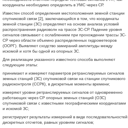
координаты необходимо определить в УМС через СР.
Известен способ определения местоположения земной станции
спутниковой связи [2], заключающийся в том, что координаты
земной станции (ЗС) определяют на основе анализа условий
распространения радиоволн на трассе ЗС-СР. Падение уровня
сигналов связывают с ослаблением при прохождении трассы ЗС-
СР через области объемно распределенных гидрометеоров
(ООРГ). Выявляют сходство замираний амплитуды между
искомой и хотя бы одной из опорных ЗС.
Для реализации указанного известного способа выполняют
следующие этапы:
принимают и измеряют параметров ретранслируемых сигналов
земных станций (ЗС) спутниковой связи на станции спутникового
радиоконтроля (ССРК), в дискретные моменты времени;
измеряют уровни ретранслируемых сигналов от одновременно
работающих через CP опорных земных станций (ОЗС)
спутниковой связи с известными географическими координатами
и искомой ЗС;
регистрируют результаты измерений в виде последовательностей
дискретных отсчетов, равных уровням сигналов;