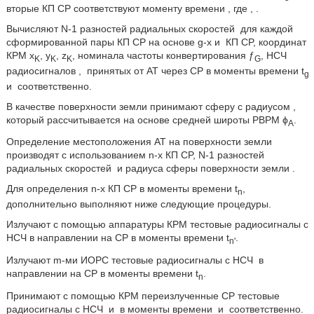
вторые КП CP соответствуют моменту времени
, где
,
.
Вычисляют N-1 разностей радиальных скоростей
для каждой
сформированной пары КП CP на основе g-x и
КП CP, координат
КРМ x
, y
, z
, номинала частоты конвертирования ƒ
, НСЧ
K
K
K
G
радиосигналов
,
принятых от AT через CP в моменты времени t
g
и
соответственно.
В качестве поверхности земли принимают сферу с радиусом
,
который рассчитывается на основе средней широты РВРМ ϕ
.
A
Определение местоположения AT на поверхности земли
производят с использованием n-х КП CP, N-1 разностей
радиальных скоростей
и радиуса сферы поверхности земли
.
Для определения n-х КП CP в моменты времени t
,
n
дополнительно выполняют ниже следующие процедуры.
Излучают с помощью аппаратуры КРМ тестовые радиосигналы с
НСЧ
в направлении на CP в моменты времени t
.
n'
Излучают m-ми ИОРС тестовые радиосигналы с НСЧ
в
направлении на CP в моменты времени t
.
n
Принимают с помощью КРМ переизлученные CP тестовые
радиосигналы с НСЧ
и
в моменты времени
и
соответственно.