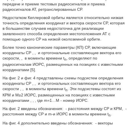
передаче и приеме тестовых радиосигналов и приема
радиосигналов AT, ретранслированных СР.
Недостатком Кеплеровой орбиты является относительно низкая
точность определения координат и вектора скорости CP, которая
в большинстве случаев недостаточна для реализации
заявленного способа определения местоположения AT с
помощью одного CP на низкой околоземной орбите.
Более точно канонические параметры (КП) CP, включающие
координаты CP
,
,
и ортогональные составляющие вектора его
скорости
,
,
в моменты времени t
, определяют по
n
радиосигналам ИОРС, размещенных на позициях с известными
координатами [5].
На фиг. 2 и фиг. 4 представлены схемы подсистем определения
координаты CP
,
,
и ортогональных составляющих вектора его
скорости
,
,
в моменты времени t
. Эти подсистемы состоят из
n
КРМ и М≥2 ИОРС, размещенных на позициях с известными
координатами
,
,
, где m=1…М - номер ИОРС.
На фиг. 2 введены обозначения:
- расстояния между CP и КРМ,
-
расстояния между CP и m-и ИОРС в моменты времени t
.
n
На фиг. 4 дополнительно введены обозначения:
- векторы