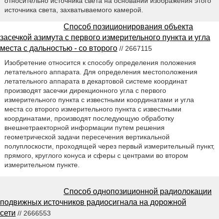
относительно источника света на основании изображения этого
источника света, захватываемого камерой.
Способ позиционирования объекта
засечкой азимута с первого измерительного пункта и угла
места с дальностью - со второго
// 2667115
Изобретение относится к способу определения положения
летательного аппарата. Для определения местоположения
летательного аппарата в декартовой системе координат
производят засечки дирекционного угла с первого
измерительного пункта с известными координатами и угла
места со второго измерительного пункта с известными
координатами, производят последующую обработку
внешнетраекторной информации путем решения
геометрической задачи пересечения вертикальной
полуплоскости, проходящей через первый измерительный пункт,
прямого, круглого конуса и сферы с центрами во втором
измерительном пункте.
Способ однопозиционной радиолокации
подвижных источников радиосигнала на дорожной
сети
// 2666553