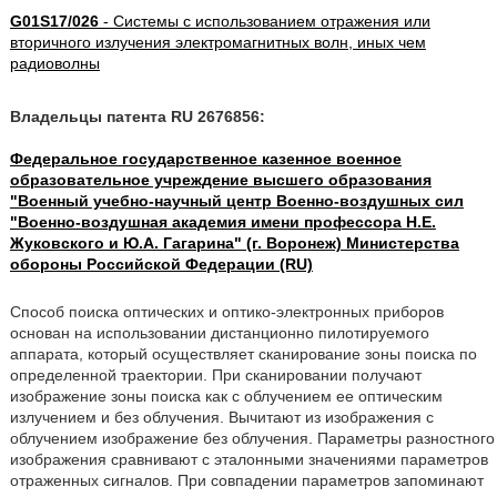
G01S17/026
- Системы с использованием отражения или
вторичного излучения электромагнитных волн, иных чем
радиоволны
Владельцы патента RU 2676856:
Федеральное государственное казенное военное
образовательное учреждение высшего образования
"Военный учебно-научный центр Военно-воздушных сил
"Военно-воздушная академия имени профессора Н.Е.
Жуковского и Ю.А. Гагарина" (г. Воронеж) Министерства
обороны Российской Федерации (RU)
Способ поиска оптических и оптико-электронных приборов
основан на использовании дистанционно пилотируемого
аппарата, который осуществляет сканирование зоны поиска по
определенной траектории. При сканировании получают
изображение зоны поиска как с облучением ее оптическим
излучением и без облучения. Вычитают из изображения с
облучением изображение без облучения. Параметры разностного
изображения сравнивают с эталонными значениями параметров
отраженных сигналов. При совпадении параметров запоминают