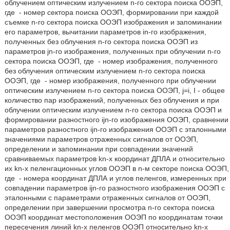
облучением оптическим излучением n-го сектора поиска ООЭП,
где
- номер сектора поиска ООЭП, формировании при каждой
съемке n-го сектора поиска ООЭП изображения и запоминании
его параметров, вычитании параметров in-го изображения,
полученных без облучения n-го сектора поиска ООЭП из
параметров jn-го изображения, полученных при облучении n-го
сектора поиска ООЭП, где
- номер изображения, полученного
без облучения оптическим излучением n-го сектора поиска
ООЭП, где
- номер изображения, полученного при облучении
оптическим излучением n-го сектора поиска ООЭП, j=i, I - общее
количество пар изображений, полученных без облучения и при
облучении оптическим излучением n-го сектора поиска ООЭП и
формировании разностного ijn-го изображения ООЭП, сравнении
параметров разностного ijn-го изображения ООЭП с эталонными
значениями параметров отраженных сигналов от ООЭП,
определении и запоминании при совпадении значений
сравниваемых параметров kn-х координат ДПЛА и относительно
их kn-х пеленгационных углов ООЭП в n-м секторе поиска ООЭП,
где
- номера координат ДПЛА и углов пеленгов, измеренных при
совпадении параметров ijn-го разностного изображения ООЭП с
эталонными с параметрами отраженных сигналов от ООЭП,
определении при завершении просмотра n-го сектора поиска
ООЭП координат местоположения ООЭП по координатам точки
пересечения линий kn-х пеленгов ООЭП относительно kn-х