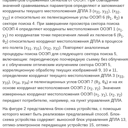
параметров отраженных сигналов от ООЭП. При совпадении
значений сравниваемых параметров определяют и запоминают
координаты текущего местоположения ДПЛА 3 (х
, у
), (х
,
31
31
32
у
) и относительно их пеленгационные углы ООЭП 6 (θ
, θ
) в
32
1
2
секторе поиска 4. При завершении просмотра сектора поиска
ООЭП 4 определяют координаты местоположения ООЭП 1 (х
,
1
у
) по координатам точки пересечения линий их пеленгов 6 (θ
,
1
1
θ
) относительно координат местоположения ДПЛА в процессе
2
его полета (х
, y
), (х
, y
). Повторяют аналогичные
31
31
32
32
процедуры поиска ООЭП для следующего сектора поиска 5,
включающие: периодическую поочередную съемку без облучения
и с облучением оптическим излучением сектора ООЭП 5,
корреляционную обработку текущих изображений 9, 10 и 11,
определении координат текущего местоположения ДПЛА 3 (х
,
33
у
), (х
, y
) и пеленгационных углов ООЭП 7 (θ
, θ
) и на их
33
34
34
3
4
основе координат местоположения ООЭП 2 (х
, у
). Значения
2
2
измеренных координат местоположения ООЭП (x
, y
), (х
, y
)
1
1
2
2
передают потребителю, например, на пункт управления ДПЛА.
На фигуре 2 представлена блок-схема устройства, с помощью
которого может быть реализован предлагаемый способ. Блок-
схема устройства содержит: выносной блок управления ДПЛА 13,
оптико-электронное передающее устройство 15, оптико-