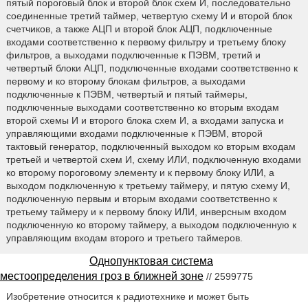
пятый пороговый блок и второй блок схем И, последовательно
соединенные третий таймер, четвертую схему И и второй блок
счетчиков, а также АЦП и второй блок АЦП, подключенные
входами соответственно к первому фильтру и третьему блоку
фильтров, а выходами подключенные к ПЭВМ, третий и
четвертый блоки АЦП, подключенные входами соответственно к
первому и ко второму блокам фильтров, а выходами
подключенные к ПЭВМ, четвертый и пятый таймеры,
подключенные выходами соответственно ко вторым входам
второй схемы И и второго блока схем И, а входами запуска и
управляющими входами подключенные к ПЭВМ, второй
тактовый генератор, подключенный выходом ко вторым входам
третьей и четвертой схем И, схему ИЛИ, подключенную входами
ко второму пороговому элементу и к первому блоку ИЛИ, а
выходом подключенную к третьему таймеру, и пятую схему И,
подключенную первым и вторым входами соответственно к
третьему таймеру и к первому блоку ИЛИ, инверсным входом
подключенную ко второму таймеру, а выходом подключенную к
управляющим входам второго и третьего таймеров.
Однопунктовая система
местоопределения гроз в ближней зоне
// 2599775
Изобретение относится к радиотехнике и может быть