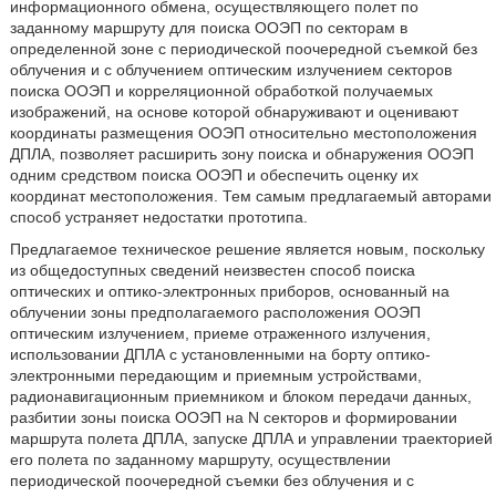
информационного обмена, осуществляющего полет по
заданному маршруту для поиска ООЭП по секторам в
определенной зоне с периодической поочередной съемкой без
облучения и с облучением оптическим излучением секторов
поиска ООЭП и корреляционной обработкой получаемых
изображений, на основе которой обнаруживают и оценивают
координаты размещения ООЭП относительно местоположения
ДПЛА, позволяет расширить зону поиска и обнаружения ООЭП
одним средством поиска ООЭП и обеспечить оценку их
координат местоположения. Тем самым предлагаемый авторами
способ устраняет недостатки прототипа.
Предлагаемое техническое решение является новым, поскольку
из общедоступных сведений неизвестен способ поиска
оптических и оптико-электронных приборов, основанный на
облучении зоны предполагаемого расположения ООЭП
оптическим излучением, приеме отраженного излучения,
использовании ДПЛА с установленными на борту оптико-
электронными передающим и приемным устройствами,
радионавигационным приемником и блоком передачи данных,
разбитии зоны поиска ООЭП на N секторов и формировании
маршрута полета ДПЛА, запуске ДПЛА и управлении траекторией
его полета по заданному маршруту, осуществлении
периодической поочередной съемки без облучения и с