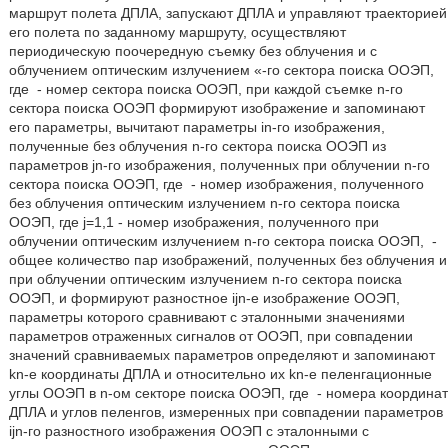
маршрут полета ДПЛА, запускают ДПЛА и управляют траекторией
его полета по заданному маршруту, осуществляют
периодическую поочередную съемку без облучения и с
облучением оптическим излучением «-го сектора поиска ООЭП,
где
- номер сектора поиска ООЭП, при каждой съемке n-го
сектора поиска ООЭП формируют изображение и запоминают
его параметры, вычитают параметры in-го изображения,
полученные без облучения n-го сектора поиска ООЭП из
параметров jn-го изображения, полученных при облучении n-го
сектора поиска ООЭП, где
- номер изображения, полученного
без облучения оптическим излучением n-го сектора поиска
ООЭП, где j=1,1 - номер изображения, полученного при
облучении оптическим излучением n-го сектора поиска ООЭП,
-
общее количество пар изображений, полученных без облучения и
при облучении оптическим излучением n-го сектора поиска
ООЭП, и формируют разностное ijn-е изображение ООЭП,
параметры которого сравнивают с эталонными значениями
параметров отраженных сигналов от ООЭП, при совпадении
значений сравниваемых параметров определяют и запоминают
kn-е координаты ДПЛА и относительно их kn-е пеленгационные
углы ООЭП в n-ом секторе поиска ООЭП, где
- номера координат
ДПЛА и углов пеленгов, измеренных при совпадении параметров
ijn-го разностного изображения ООЭП с эталонными с