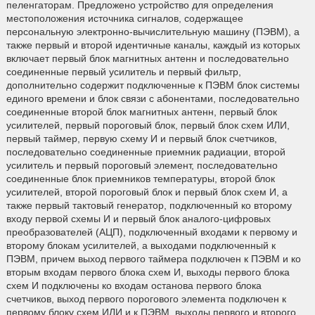
пеленгаторам. Предложено устройство для определения
местоположения источника сигналов, содержащее
персональную электронно-вычислительную машину (ПЭВМ), а
также первый и второй идентичные каналы, каждый из которых
включает первый блок магнитных антенн и последовательно
соединенные первый усилитель и первый фильтр,
дополнительно содержит подключенные к ПЭВМ блок системы
единого времени и блок связи с абонентами, последовательно
соединенные второй блок магнитных антенн, первый блок
усилителей, первый пороговый блок, первый блок схем ИЛИ,
первый таймер, первую схему И и первый блок счетчиков,
последовательно соединенные приемник радиации, второй
усилитель и первый пороговый элемент, последовательно
соединенные блок приемников температуры, второй блок
усилителей, второй пороговый блок и первый блок схем И, а
также первый тактовый генератор, подключенный ко второму
входу первой схемы И и первый блок аналого-цифровых
преобразователей (АЦП), подключенный входами к первому и
второму блокам усилителей, а выходами подключенный к
ПЭВМ, причем выход первого таймера подключен к ПЭВМ и ко
вторым входам первого блока схем И, выходы первого блока
схем И подключены ко входам останова первого блока
счетчиков, выход первого порогового элемента подключен к
первому блоку схем ИЛИ и к ПЭВМ, выходы первого и второго