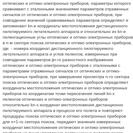
оптических и оптико-электронных приборов, параметры которого
сравнивают с эталонными значениями параметров отраженных
сигналов от оптических и оптико-электронных приборов, при
совпадении значений сравниваемых параметров определяют и
запоминают kn-е координаты местоположения дистанционного
пилотируемого летательного аппарата и относительно их kn-е
пеленгационные углы оптических и оптико-электронных приборов
в n-м секторе поиска оптических и оптико-электронных приборов,
где
- номера координат дистанционного пилотируемого
летательного аппарата и углов пеленгов, измеренных при
совпадении параметров ijn-го разностного изображения
оптических и оптико-электронных приборов с эталонными с
параметрами отраженных сигналов от оптических и оптико-
электронных приборов, при завершении просмотра n-го сектора
поиска оптических и оптико-электронных приборов определяют
координаты местоположения оптических и оптико-электронных
приборов по координатам точки пересечения линий kn-х
пеленгов оптических и оптико-электронных приборов
относительно kn-х координат местоположения дистанционно
пилотируемого аппарата в процессе его полета и повторяют
процедуры поиска оптических и оптико-электронных приборов
для n+1-го сектора поиска, передают значения измеренных
координат местоположения оптических и оптико-электронных
приборов на пункт управления дистанционно пилотируемого