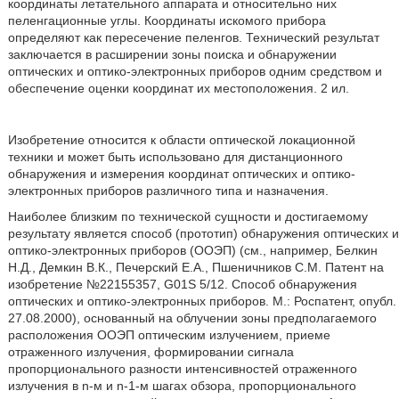
координаты летательного аппарата и относительно них
пеленгационные углы. Координаты искомого прибора
определяют как пересечение пеленгов. Технический результат
заключается в расширении зоны поиска и обнаружении
оптических и оптико-электронных приборов одним средством и
обеспечение оценки координат их местоположения. 2 ил.
Изобретение относится к области оптической локационной
техники и может быть использовано для дистанционного
обнаружения и измерения координат оптических и оптико-
электронных приборов различного типа и назначения.
Наиболее близким по технической сущности и достигаемому
результату является способ (прототип) обнаружения оптических и
оптико-электронных приборов (ООЭП) (см., например, Белкин
Н.Д., Демкин В.К., Печерский Е.А., Пшеничников С.М. Патент на
изобретение №22155357, G01S 5/12. Способ обнаружения
оптических и оптико-электронных приборов. М.: Роспатент, опубл.
27.08.2000), основанный на облучении зоны предполагаемого
расположения ООЭП оптическим излучением, приеме
отраженного излучения, формировании сигнала
пропорционального разности интенсивностей отраженного
излучения в n-м и n-1-м шагах обзора, пропорционального