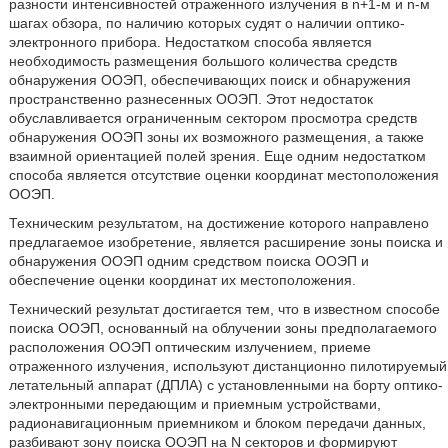
разности интенсивностей отраженного излучения в n+1-м и n-м
шагах обзора, по наличию которых судят о наличии оптико-
электронного прибора. Недостатком способа является
необходимость размещения большого количества средств
обнаружения ООЭП, обеспечивающих поиск и обнаружения
пространственно разнесенных ООЭП. Этот недостаток
обуславливается ограниченным сектором просмотра средств
обнаружения ООЭП зоны их возможного размещения, а также
взаимной ориентацией полей зрения. Еще одним недостатком
способа является отсутствие оценки координат местоположения
ООЭП.
Техническим результатом, на достижение которого направлено
предлагаемое изобретение, является расширение зоны поиска и
обнаружения ООЭП одним средством поиска ООЭП и
обеспечение оценки координат их местоположения.
Технический результат достигается тем, что в известном способе
поиска ООЭП, основанный на облучении зоны предполагаемого
расположения ООЭП оптическим излучением, приеме
отраженного излучения, используют дистанционно пилотируемый
летательный аппарат (ДПЛА) с установленными на борту оптико-
электронными передающим и приемным устройствами,
радионавигационным приемником и блоком передачи данных,
разбивают зону поиска ООЭП на N секторов и формируют