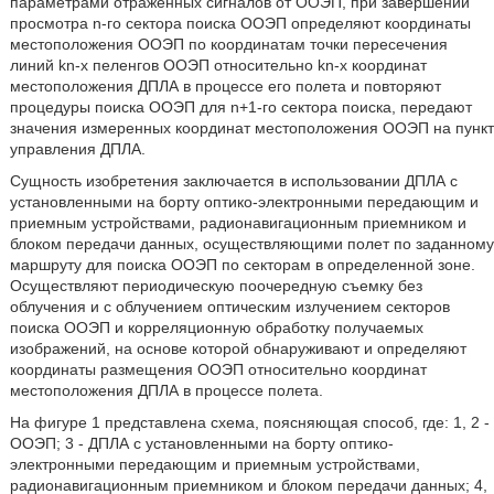
параметрами отраженных сигналов от ООЭП, при завершении
просмотра n-го сектора поиска ООЭП определяют координаты
местоположения ООЭП по координатам точки пересечения
линий kn-х пеленгов ООЭП относительно kn-х координат
местоположения ДПЛА в процессе его полета и повторяют
процедуры поиска ООЭП для n+1-го сектора поиска, передают
значения измеренных координат местоположения ООЭП на пункт
управления ДПЛА.
Сущность изобретения заключается в использовании ДПЛА с
установленными на борту оптико-электронными передающим и
приемным устройствами, радионавигационным приемником и
блоком передачи данных, осуществляющими полет по заданному
маршруту для поиска ООЭП по секторам в определенной зоне.
Осуществляют периодическую поочередную съемку без
облучения и с облучением оптическим излучением секторов
поиска ООЭП и корреляционную обработку получаемых
изображений, на основе которой обнаруживают и определяют
координаты размещения ООЭП относительно координат
местоположения ДПЛА в процессе полета.
На фигуре 1 представлена схема, поясняющая способ, где: 1, 2 -
ООЭП; 3 - ДПЛА с установленными на борту оптико-
электронными передающим и приемным устройствами,
радионавигационным приемником и блоком передачи данных; 4,