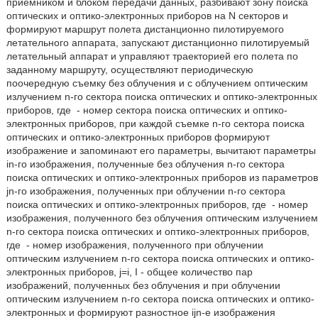
приемником и блоком передачи данных, разбивают зону поиска
оптических и оптико-электронных приборов на N секторов и
формируют маршрут полета дистанционно пилотируемого
летательного аппарата, запускают дистанционно пилотируемый
летательный аппарат и управляют траекторией его полета по
заданному маршруту, осуществляют периодическую
поочередную съемку без облучения и с облучением оптическим
излучением n-го сектора поиска оптических и оптико-электронных
приборов, где
- номер сектора поиска оптических и оптико-
электронных приборов, при каждой съемке n-го сектора поиска
оптических и оптико-электронных приборов формируют
изображение и запоминают его параметры, вычитают параметры
in-го изображения, полученные без облучения n-го сектора
поиска оптических и оптико-электронных приборов из параметров
jn-го изображения, полученных при облучении n-го сектора
поиска оптических и оптико-электронных приборов, где
- номер
изображения, полученного без облучения оптическим излучением
n-го сектора поиска оптических и оптико-электронных приборов,
где
- номер изображения, полученного при облучении
оптическим излучением n-го сектора поиска оптических и оптико-
электронных приборов, j=i, I - общее количество пар
изображений, полученных без облучения и при облучении
оптическим излучением n-го сектора поиска оптических и оптико-
электронных и формируют разностное ijn-е изображения