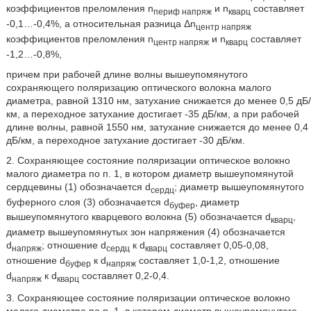
коэффициентов преломления n
и n
составляет
периф напряж
кварц
-0,1…-0,4%, а относительная разница Δn
центр напряж
коэффициентов преломления n
и n
составляет
центр напряж
кварц
-1,2…-0,8%,
причем при рабочей длине волны вышеупомянутого
сохраняющего поляризацию оптического волокна малого
диаметра, равной 1310 нм, затухание снижается до менее 0,5 дБ/
км, а переходное затухание достигает -35 дБ/км, а при рабочей
длине волны, равной 1550 нм, затухание снижается до менее 0,4
дБ/км, а переходное затухание достигает -30 дБ/км.
2. Сохраняющее состояние поляризации оптическое волокно
малого диаметра по п. 1, в котором диаметр вышеупомянутой
сердцевины (1) обозначается d
; диаметр вышеупомянутого
сердц
буферного слоя (3) обозначается d
, диаметр
буфер
вышеупомянутого кварцевого волокна (5) обозначается d
,
кварц
диаметр вышеупомянутых зон напряжения (4) обозначается
d
; отношение d
к d
составляет 0,05-0,08,
напряж
сердц
кварц
отношение d
к d
составляет 1,0-1,2, отношение
бyфep
нaпpяж
d
к d
составляет 0,2-0,4.
нaпpяж
кварц
3. Сохраняющее состояние поляризации оптическое волокно
малого диаметра по п. 1, в котором диаметр вышеупомянутого