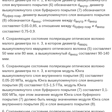
слоя внутреннего покрытия (6) обозначается d
, диаметр
внутр
вышеупомянутого слоя буферного покрытия (7) обозначается
d
, диаметр вышеупомянутого слоя внешнего покрытия
бyфep покр
(8) обозначается d
; отношение между d
и d
внеш
внутр
внеш
составляет 0,65-0,85, а отношение между d
и d
бyфep покр
внеш
составляет 0,75-0,9.
4. Сохраняющее состояние поляризации оптическое волокно
малого диаметра по п. 3, в котором диаметр d
кварц
вышеупомянутого кварцевого оптического волокна (5) составляет
50 мкм или 80 мкм, а вышеупомянутый d
составляет 90-140
внеш
мкм.
5. Сохраняющее состояние поляризации оптическое волокно
малого диаметра по п. 3, в котором модуль Юнга
вышеупомянутого слоя внутреннего покрытия (6) составляет
0,05-20 МПа, модуль Юнга вышеупомянутого слоя внешнего
покрытия (8) составляет 0,5-1,5 ГПа, модуль Юнга
вышеупомянутого слоя буферного покрытия (7) составляет 0,1-
600 МПа, при этом значение модуля Юнга слоя буферного
покрытия (7) должно быть между значениями модуля Юнга слоя
внутреннего покрытия (6) и слоя внешнего покрытия (8).
6. Сохраняющее состояние поляризации оптическое волокно