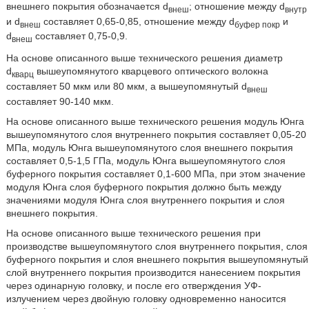
внешнего покрытия обозначается d
; отношение между d
внеш
внутр
и d
составляет 0,65-0,85, отношение между d
и
внеш
бyфep покр
d
составляет 0,75-0,9.
внеш
На основе описанного выше технического решения диаметр
d
вышеупомянутого кварцевого оптического волокна
кварц
составляет 50 мкм или 80 мкм, а вышеупомянутый d
внеш
составляет 90-140 мкм.
На основе описанного выше технического решения модуль Юнга
вышеупомянутого слоя внутреннего покрытия составляет 0,05-20
МПа, модуль Юнга вышеупомянутого слоя внешнего покрытия
составляет 0,5-1,5 ГПа, модуль Юнга вышеупомянутого слоя
буферного покрытия составляет 0,1-600 МПа, при этом значение
модуля Юнга слоя буферного покрытия должно быть между
значениями модуля Юнга слоя внутреннего покрытия и слоя
внешнего покрытия.
На основе описанного выше технического решения при
производстве вышеупомянутого слоя внутреннего покрытия, слоя
буферного покрытия и слоя внешнего покрытия вышеупомянутый
слой внутреннего покрытия производится нанесением покрытия
через одинарную головку, и после его отверждения УФ-
излучением через двойную головку одновременно наносится