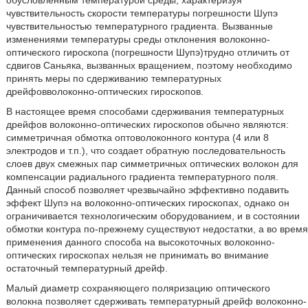
обусловленным температурой среды, характеризуя
чувствительность скорости температуры погрешности Шупэ
чувствительностью температурного градиента. Вызванные
изменениями температуры среды отклонения волоконно-
оптического гироскопа (погрешности Шупэ)трудно отличить от
сдвигов Саньяка, вызванных вращением, поэтому необходимо
принять меры по сдерживанию температурных
дрейфовволоконно-оптических гироскопов.
В настоящее время способами сдерживания температурных
дрейфов волоконно-оптических гироскопов обычно являются:
симметричная обмотка оптоволоконного контура (4 или 8
электродов и т.п.), что создает обратную последовательность
слоев двух смежных пар симметричных оптических волокон для
компенсации радиального градиента температурного поля.
Данный способ позволяет чрезвычайно эффективно подавить
эффект Шупэ на волоконно-оптических гироскопах, однако он
ограничивается технологическим оборудованием, и в состоянии
обмотки контура по-прежнему существуют недостатки, а во время
применения данного способа на высокоточных волоконно-
оптических гироскопах нельзя не принимать во внимание
остаточный температурный дрейф.
Малый диаметр сохраняющего поляризацию оптического
волокна позволяет сдерживать температурный дрейф волоконно-