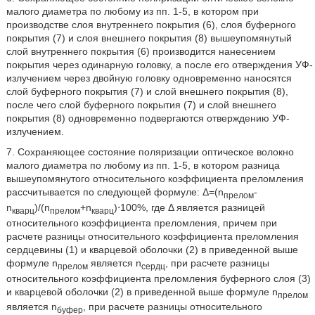
малого диаметра по любому из пп. 1-5, в котором при
производстве слоя внутреннего покрытия (6), слоя буферного
покрытия (7) и слоя внешнего покрытия (8) вышеупомянутый
слой внутреннего покрытия (6) производится нанесением
покрытия через одинарную головку, а после его отверждения УФ-
излучением через двойную головку одновременно наносятся
слой буферного покрытия (7) и слой внешнего покрытия (8),
после чего слой буферного покрытия (7) и слой внешнего
покрытия (8) одновременно подвергаются отверждению УФ-
излучением.
7. Сохраняющее состояние поляризации оптическое волокно
малого диаметра по любому из пп. 1-5, в котором разница
вышеупомянутого относительного коэффициента преломления
рассчитывается по следующей формуле: Δ=(n
-
прелом
n
)/(n
+n
)⋅100%, где Δ является разницей
кварц
прелом
кварц
относительного коэффициента преломления, причем при
расчете разницы относительного коэффициента преломления
сердцевины (1) и кварцевой оболочки (2) в приведенной выше
формуле n
является n
, при расчете разницы
прелом
сердц
относительного коэффициента преломления буферного слоя (3)
и кварцевой оболочки (2) в приведенной выше формуле n
прелом
является n
, при расчете разницы относительного
буфер