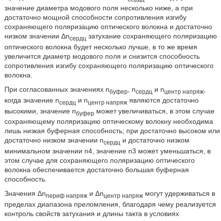
значение диаметра модового поля несколько ниже, а при
достаточно мощной способности сопротивления изгибу
сохраняющего поляризацию оптического волокна и достаточно
низком значении Δn
затухание сохраняющего поляризацию
сердц
оптического волокна будет несколько лучше, в то же время
увеличится диаметр модового поля и снизится способность
сопротивления изгибу сохраняющего поляризацию оптического
волокна.
При согласованных значениях n
, n
и n
,
буфер
сердц
центр напряж
когда значение n
и n
являются достаточно
сердц
центр напряж
высокими, значение n
может увеличиваться, в этом случае
буфер
сохраняющему поляризацию оптическому волокну необходима
лишь низкая буферная способность; при достаточно высоком или
достаточно низком значении n
и достаточно низком
сердц
минимальном значении n4, значение n3 может уменьшаться, в
этом случае для сохраняющего поляризацию оптического
волокна обеспечивается достаточно большая буферная
способность.
Значения Δn
и Δn
могут удерживаться в
периф напряж
центр напряж
пределах диапазона преломления, благодаря чему реализуется
контроль свойств затухания и длины такта в условиях