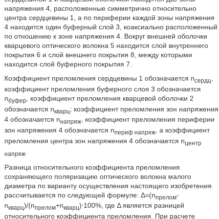
напряжения 4, расположенные симметрично относительно
центра сердцевины 1, а по периферии каждой зоны напряжения
4 находится один буферный слой 3, коаксиально расположенный
по отношению к зоне напряжения 4. Вокруг внешней оболочки
кварцевого оптического волокна 5 находится слой внутреннего
покрытия 6 и слой внешнего покрытия 8, между которыми
находится слой буферного покрытия 7.
Коэффициент преломления сердцевины 1 обозначается n
,
сердц
коэффициент преломления буферного слоя 3 обозначается
n
, коэффициент преломления кварцевой оболочки 2
буфер
обозначается n
; коэффициент преломления зон напряжения
кварц
4 обозначается n
, коэффициент преломления периферии
напряж
зон напряжения 4 обозначается n
, а коэффициент
периф напряж
преломления центра зон напряжения 4 обозначается n
центр
.
напряж
Разница относительного коэффициента преломления
сохраняющего поляризацию оптического волокна малого
диаметра по варианту осуществления настоящего изобретения
рассчитывается по следующей формуле: Δ=(n
-
прелом
n
)/(n
+n
)⋅100%, где Δ является разницей
кварц
прелом
кварц
относительного коэффициента преломления. При расчете