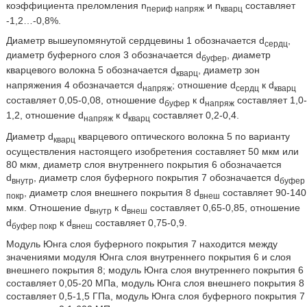
коэффициента преломления n
и n
составляет
периф напряж
кварц
-1,2…-0,8%.
Диаметр вышеупомянутой сердцевины 1 обозначается d
,
сердц
диаметр буферного слоя 3 обозначается d
, диаметр
буфер
кварцевого волокна 5 обозначается d
, диаметр зон
кварц
напряжения 4 обозначается d
; отношение d
к d
напряж
сердц
кварц
составляет 0,05-0,08, отношение d
к d
составляет 1,0-
буфер
напряж
1,2, отношение d
к d
составляет 0,2-0,4.
напряж
кварц
Диаметр d
кварцевого оптического волокна 5 по варианту
кварц
осуществления настоящего изобретения составляет 50 мкм или
80 мкм, диаметр слоя внутреннего покрытия 6 обозначается
d
, диаметр слоя буферного покрытия 7 обозначается d
внутр
буфер
, диаметр слоя внешнего покрытия 8 d
составляет 90-140
покр
внеш
мкм. Отношение d
к d
составляет 0,65-0,85, отношение
внутр
внеш
d
к d
составляет 0,75-0,9.
буфер покр
внеш
Модуль Юнга слоя буферного покрытия 7 находится между
значениями модуля Юнга слоя внутреннего покрытия 6 и слоя
внешнего покрытия 8; модуль Юнга слоя внутреннего покрытия 6
составляет 0,05-20 МПа, модуль Юнга слоя внешнего покрытия 8
составляет 0,5-1,5 ГПа, модуль Юнга слоя буферного покрытия 7