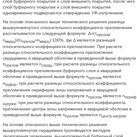
слой буферного покрытия и слой внешнего покрытия, после чего
слой буферного покрытия и слой внешнего покрытия
одновременно подвергаются отверждению УФ-излучением.
На основе описанного выше технического решения разница
вышеупомянутого относительного коэффициента преломления
рассчитывается по следующей формуле: Δ=(т
-
прелом
n
)/(n
+n
)⋅100%, где Δ является разницей
кварц
прелом
кварц
относительного коэффициента преломления. При расчете
разницы относительного коэффициента преломления
сердцевины и кварцевой оболочки в приведенной выше формуле
n
является n
; при расчете разницы относительного
прелом
сердц
коэффициента преломления буферного слоя и кварцевой
оболочки в приведенной выше формуле n
является
прелом
n
; при расчете разницы относительного коэффициента
буфер
преломления периферии зоны напряжения и кварцевой
оболочки в приведенной выше формуле n
является n
прелом
периф
; при расчете разницы относительного коэффициента
напряж
преломления центра зоны напряжения и кварцевой оболочки в
приведенной выше формуле n
является n
.
прелом
центр напряж
На основе описанного выше технического решения
вышеупомянутая сердцевина производится методом
легирования германием, вышеупомянутый буферный слой