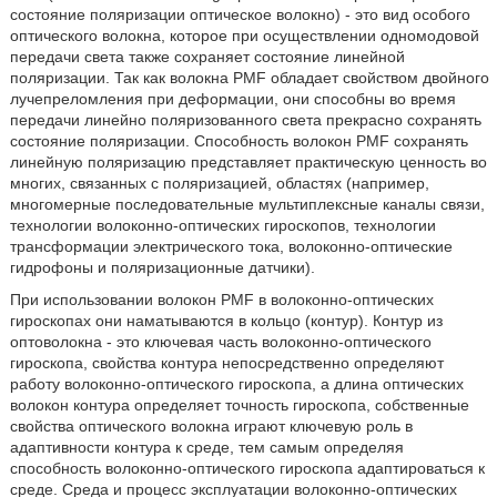
состояние поляризации оптическое волокно) - это вид особого
оптического волокна, которое при осуществлении одномодовой
передачи света также сохраняет состояние линейной
поляризации. Так как волокна PMF обладает свойством двойного
лучепреломления при деформации, они способны во время
передачи линейно поляризованного света прекрасно сохранять
состояние поляризации. Способность волокон PMF сохранять
линейную поляризацию представляет практическую ценность во
многих, связанных с поляризацией, областях (например,
многомерные последовательные мультиплексные каналы связи,
технологии волоконно-оптических гироскопов, технологии
трансформации электрического тока, волоконно-оптические
гидрофоны и поляризационные датчики).
При использовании волокон PMF в волоконно-оптических
гироскопах они наматываются в кольцо (контур). Контур из
оптоволокна - это ключевая часть волоконно-оптического
гироскопа, свойства контура непосредственно определяют
работу волоконно-оптического гироскопа, а длина оптических
волокон контура определяет точность гироскопа, собственные
свойства оптического волокна играют ключевую роль в
адаптивности контура к среде, тем самым определяя
способность волоконно-оптического гироскопа адаптироваться к
среде. Среда и процесс эксплуатации волоконно-оптических