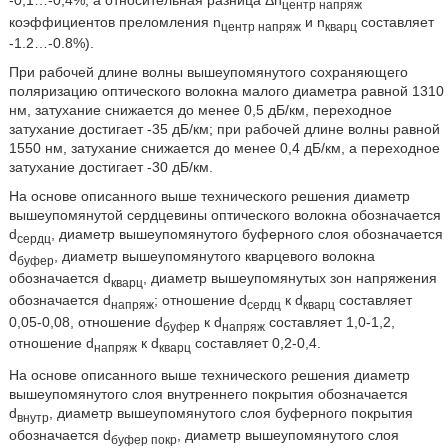
центр напряж
коэффициентов преломления n
и n
составляет
центр напряж
кварц
-1.2…-0.8%).
При рабочей длине волны вышеупомянутого сохраняющего
поляризацию оптического волокна малого диаметра равной 1310
нм, затухание снижается до менее 0,5 дБ/км, переходное
затухание достигает -35 дБ/км; при рабочей длине волны равной
1550 нм, затухание снижается до менее 0,4 дБ/км, а переходное
затухание достигает -30 дБ/км.
На основе описанного выше технического решения диаметр
вышеупомянутой сердцевины оптического волокна обозначается
d
, диаметр вышеупомянутого буферного слоя обозначается
сердц
d
, диаметр вышеупомянутого кварцевого волокна
буфер
обозначается d
, диаметр вышеупомянутых зон напряжения
кварц
обозначается d
; отношение d
к d
составляет
напряж
сердц
кварц
0,05-0,08, отношение d
к d
составляет 1,0-1,2,
буфер
напряж
отношение d
к d
составляет 0,2-0,4.
напряж
кварц
На основе описанного выше технического решения диаметр
вышеупомянутого слоя внутреннего покрытия обозначается
d
, диаметр вышеупомянутого слоя буферного покрытия
внутр
обозначается d
, диаметр вышеупомянутого слоя
буфер покр