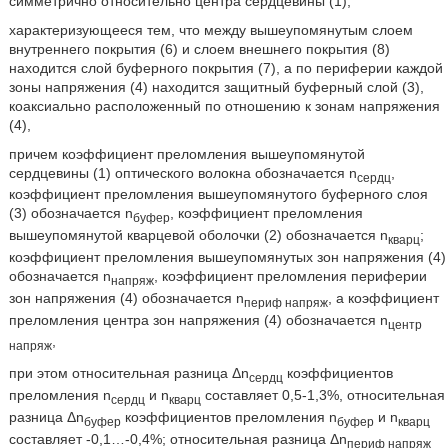
симметрично относительно центра сердцевины (1),
характеризующееся тем, что между вышеупомянутым слоем
внутреннего покрытия (6) и слоем внешнего покрытия (8)
находится слой буферного покрытия (7), а по периферии каждой
зоны напряжения (4) находится защитный буферный слой (3),
коаксиально расположенный по отношению к зонам напряжения
(4),
причем коэффициент преломления вышеупомянутой
сердцевины (1) оптического волокна обозначается n
,
сердц
коэффициент преломления вышеупомянутого буферного слоя
(3) обозначается n
, коэффициент преломления
буфер
вышеупомянутой кварцевой оболочки (2) обозначается n
;
кварц
коэффициент преломления вышеупомянутых зон напряжения (4)
обозначается n
, коэффициент преломления периферии
напряж
зон напряжения (4) обозначается n
, а коэффициент
периф напряж
преломления центра зон напряжения (4) обозначается n
центр
,
напряж
при этом относительная разница Δn
коэффициентов
сердц
преломления n
и n
составляет 0,5-1,3%, относительная
сердц
кварц
разница Δn
коэффициентов преломления n
и n
буфер
буфер
кварц
составляет -0,1…-0,4%; относительная разница Δn
периф напряж