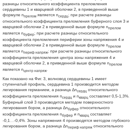
разницы относительного коэффициента преломления
сердцевины 1 и кварцевой оболочки 2, в приведенной выше
формуле n
является n
; при расчете разницы
прелом
сердц
относительного коэффициента преломления буферного слоя 3 и
кварцевой оболочки 2 в приведенной выше формуле n
прелом
является n
; при расчете разницы относительного
буфер
коэффициента преломления периферии зоны напряжения 4 и
кварцевой оболочки 2 в приведенной выше формуле n
прелом
является n
; при расчете разницы относительного
периф напряж
коэффициента преломления центра зоны напряжения 4 и
кварцевой оболочки 2, в приведенной выше формуле n
прелом
является n
.
центр напряж
Как показано на Фиг. 3, волновод сердцевины 1 имеет
ступенчатый профиль, сердцевина 1 производится методом
легирования германием, а разница Δn
относительного
сердц
коэффициента преломления n
и n
составляет 0,5-1,3%.
сердц
кварц
Буферный слой 3 производится методом поверхностного
легирования бором, а разница Δn
относительного
буфер
коэффициента преломления n
и n
составляет
буфер
кварц
-0,1…-0,4%. Зоны напряжения 4 производятся методом глубокого
легирования бором, а разница Δn
относительного
периф напряж