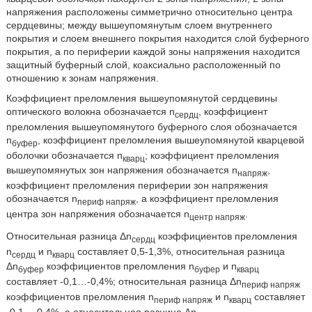
напряжения расположены симметрично относительно центра
сердцевины; между вышеупомянутым слоем внутреннего
покрытия и слоем внешнего покрытия находится слой буферного
покрытия, а по периферии каждой зоны напряжения находится
защитный буферный слой, коаксиально расположенный по
отношению к зонам напряжения.
Коэффициент преломления вышеупомянутой сердцевины
оптического волокна обозначается n
, коэффициент
сердц
преломления вышеупомянутого буферного слоя обозначается
n
, коэффициент преломления вышеупомянутой кварцевой
буфер
оболочки обозначается n
; коэффициент преломления
кварц
вышеупомянутых зон напряжения обозначается n
,
напряж
коэффициент преломления периферии зон напряжения
обозначается n
, а коэффициент преломления
периф напряж
центра зон напряжения обозначается n
.
центр напряж
Относительная разница Δn
коэффициентов преломления
сердц
n
и n
составляет 0,5-1,3%, относительная разница
сердц
кварц
Δn
коэффициентов преломления n
и n
буфер
буфер
кварц
составляет -0,1…-0,4%; относительная разница Δn
периф напряж
коэффициентов преломления n
и n
составляет
периф напряж
кварц
-0,1…-0,4%, а относительная разница Δn