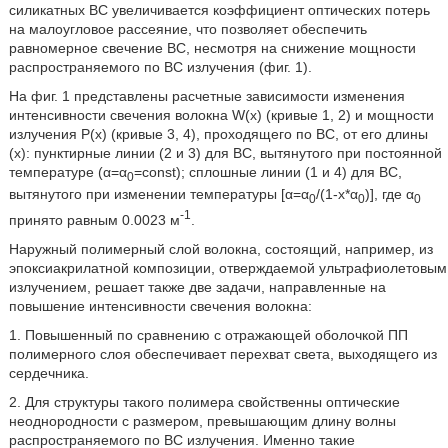
силикатных ВС увеличивается коэффициент оптических потерь
на малоугловое рассеяние, что позволяет обеспечить
равномерное свечение ВС, несмотря на снижение мощности
распространяемого по ВС излучения (фиг. 1).
На фиг. 1 представлены расчетные зависимости изменения
интенсивности свечения волокна W(x) (кривые 1, 2) и мощности
излучения Р(х) (кривые 3, 4), проходящего по ВС, от его длины
(х): пунктирные линии (2 и 3) для ВС, вытянутого при постоянной
температуре (α=α
=const); сплошные линии (1 и 4) для ВС,
0
вытянутого при изменении температуры [α=α
/(1-х*α
)], где α
0
0
0
-1
принято равным 0.0023 м
.
Наружный полимерный слой волокна, состоящий, например, из
эпоксиакрилатной композиции, отверждаемой ультрафиолетовым
излучением, решает также две задачи, направленные на
повышение интенсивности свечения волокна:
1. Повышенный по сравнению с отражающей оболочкой ПП
полимерного слоя обеспечивает перехват света, выходящего из
сердечника.
2. Для структуры такого полимера свойственны оптические
неоднородности с размером, превышающим длину волны
распространяемого по ВС излучения. Именно такие