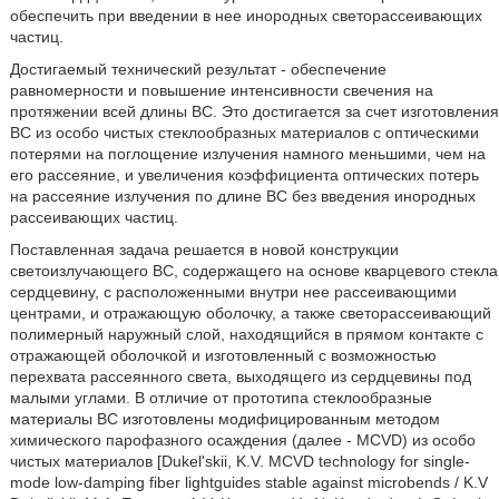
обеспечить при введении в нее инородных светорассеивающих
частиц.
Достигаемый технический результат - обеспечение
равномерности и повышение интенсивности свечения на
протяжении всей длины ВС. Это достигается за счет изготовления
ВС из особо чистых стеклообразных материалов с оптическими
потерями на поглощение излучения намного меньшими, чем на
его рассеяние, и увеличения коэффициента оптических потерь
на рассеяние излучения по длине ВС без введения инородных
рассеивающих частиц.
Поставленная задача решается в новой конструкции
светоизлучающего ВС, содержащего на основе кварцевого стекла
сердцевину, с расположенными внутри нее рассеивающими
центрами, и отражающую оболочку, а также светорассеивающий
полимерный наружный слой, находящийся в прямом контакте с
отражающей оболочкой и изготовленный с возможностью
перехвата рассеянного света, выходящего из сердцевины под
малыми углами. В отличие от прототипа стеклообразные
материалы ВС изготовлены модифицированным методом
химического парофазного осаждения (далее - MCVD) из особо
чистых материалов [Dukel'skii, K.V. MCVD technology for single-
mode low-damping fiber lightguides stable against microbends / K.V