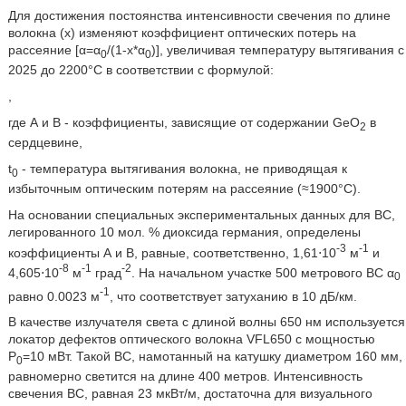
Для достижения постоянства интенсивности свечения по длине
волокна (х) изменяют коэффициент оптических потерь на
рассеяние [α=α
/(1-x*α
)], увеличивая температуру вытягивания с
0
0
2025 до 2200°С в соответствии с формулой:
,
где А и В - коэффициенты, зависящие от содержании GeO
в
2
сердцевине,
t
- температура вытягивания волокна, не приводящая к
0
избыточным оптическим потерям на рассеяние (≈1900°С).
На основании специальных экспериментальных данных для ВС,
легированного 10 мол. % диоксида германия, определены
-3
-1
коэффициенты А и В, равные, соответственно, 1,61⋅10
м
и
-8
-1
-2
4,605⋅10
м
град
. На начальном участке 500 метрового ВС α
0
-1
равно 0.0023 м
, что соответствует затуханию в 10 дБ/км.
В качестве излучателя света с длиной волны 650 нм используется
локатор дефектов оптического волокна VFL650 с мощностью
Р
=10 мВт. Такой ВС, намотанный на катушку диаметром 160 мм,
0
равномерно светится на длине 400 метров. Интенсивность
свечения ВС, равная 23 мкВт/м, достаточна для визуального