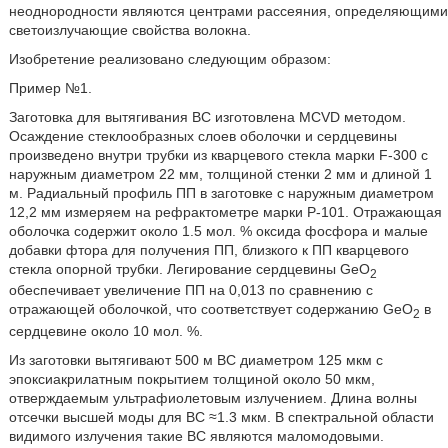
неоднородности являются центрами рассеяния, определяющими
светоизлучающие свойства волокна.
Изобретение реализовано следующим образом:
Пример №1.
Заготовка для вытягивания ВС изготовлена MCVD методом.
Осаждение стеклообразных слоев оболочки и сердцевины
произведено внутри трубки из кварцевого стекла марки F-300 с
наружным диаметром 22 мм, толщиной стенки 2 мм и длиной 1
м. Радиальный профиль ПП в заготовке с наружным диаметром
12,2 мм измеряем на рефрактометре марки Р-101. Отражающая
оболочка содержит около 1.5 мол. % оксида фосфора и малые
добавки фтора для получения ПП, близкого к ПП кварцевого
стекла опорной трубки. Легирование сердцевины GeO
2
обеспечивает увеличение ПП на 0,013 по сравнению с
отражающей оболочкой, что соответствует содержанию GeO
в
2
сердцевине около 10 мол. %.
Из заготовки вытягивают 500 м ВС диаметром 125 мкм с
эпоксиакрилатным покрытием толщиной около 50 мкм,
отверждаемым ультрафиолетовым излучением. Длина волны
отсечки высшей моды для ВС ≈1.3 мкм. В спектральной области
видимого излучения такие ВС являются маломодовыми.