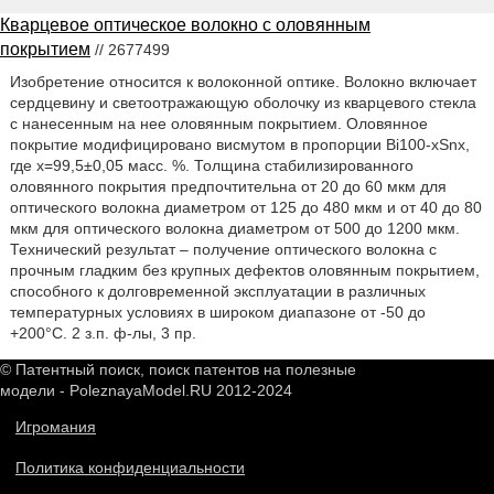
Кварцевое оптическое волокно с оловянным
покрытием
// 2677499
Изобретение относится к волоконной оптике. Волокно включает
сердцевину и светоотражающую оболочку из кварцевого стекла
с нанесенным на нее оловянным покрытием. Оловянное
покрытие модифицировано висмутом в пропорции Bi100-xSnx,
где х=99,5±0,05 масс. %. Толщина стабилизированного
оловянного покрытия предпочтительна от 20 до 60 мкм для
оптического волокна диаметром от 125 до 480 мкм и от 40 до 80
мкм для оптического волокна диаметром от 500 до 1200 мкм.
Технический результат – получение оптического волокна с
прочным гладким без крупных дефектов оловянным покрытием,
способного к долговременной эксплуатации в различных
температурных условиях в широком диапазоне от -50 до
+200°С. 2 з.п. ф-лы, 3 пр.
© Патентный поиск, поиск патентов на полезные
модели - PoleznayaModel.RU 2012-2024
Игромания
Политика конфиденциальности