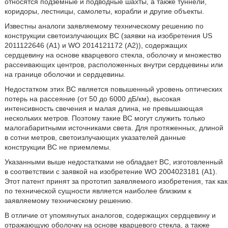
относятся подземные и подводные шахты, а также туннели,
коридоры, лестницы, самолеты, корабли и другие объекты.
Известны аналоги заявляемому техническому решению по
конструкции светоизлучающих ВС (заявки на изобретения US
2011122646 (A1) и WO 2014121172 (A2)), содержащих
сердцевину на основе кварцевого стекла, оболочку и множество
рассеивающих центров, расположенных внутри сердцевины или
на границе оболочки и сердцевины.
Недостатком этих ВС является повышенный уровень оптических
потерь на рассеяние (от 50 до 6000 дБ/км), высокая
интенсивность свечения и малая длина, не превышающая
нескольких метров. Поэтому такие ВС могут служить только
малогабаритными источниками света. Для протяженных, длиной
в сотни метров, светоизлучающих указателей данные
конструкции ВС не приемлемы.
Указанными выше недостатками не обладает ВС, изготовленный
в соответствии с заявкой на изобретение WO 2004023181 (A1).
Этот патент принят за прототип заявляемого изобретения, так как
по технической сущности является наиболее близким к
заявляемому техническому решению.
В отличие от упомянутых аналогов, содержащих сердцевину и
отражающую оболочку на основе кварцевого стекла, а также