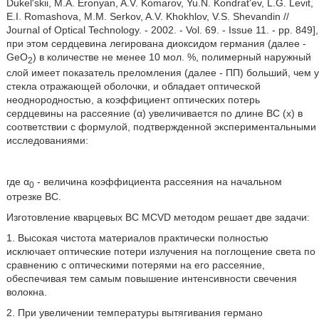
Dukel'skii, M.A. Eronyan, A.V. Komarov, Yu.N. Kondrat'ev, L.G. Levit,
E.I. Romashova, M.M. Serkov, A.V. Khokhlov, V.S. Shevandin //
Journal of Optical Technology. - 2002. - Vol. 69. - Issue 11. - pp. 849],
при этом сердцевина легирована диоксидом германия (далее -
GeO
) в количестве не менее 10 мол. %, полимерный наружный
2
слой имеет показатель преломления (далее - ПП) больший, чем у
стекла отражающей оболочки, и обладает оптической
неоднородностью, а коэффициент оптических потерь
сердцевины на рассеяние (α) увеличивается по длине ВС (х) в
соответствии с формулой, подтвержденной экспериментальными
исследованиями:
где α
- величина коэффициента рассеяния на начальном
0
отрезке ВС.
Изготовление кварцевых ВС MCVD методом решает две задачи:
1. Высокая чистота материалов практически полностью
исключает оптические потери излучения на поглощение света по
сравнению с оптическими потерями на его рассеяние,
обеспечивая тем самым повышение интенсивности свечения
волокна.
2. При увеличении температуры вытягивания германо