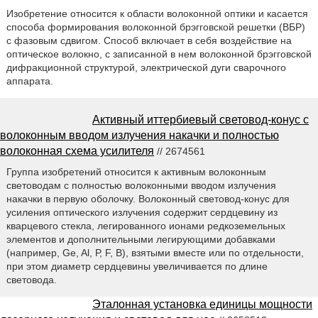
Изобретение относится к области волоконной оптики и касается
способа формирования волоконной брэгговской решетки (ВБР)
с фазовым сдвигом. Способ включает в себя воздействие на
оптическое волокно, с записанной в нем волоконной брэгговской
дифракционной структурой, электрической дуги сварочного
аппарата.
Активный иттербиевый световод-конус с
волоконным вводом излучения накачки и полностью
волоконная схема усилителя
// 2674561
Группа изобретений относится к активным волоконным
световодам с полностью волоконными вводом излучения
накачки в первую оболочку. Волоконный световод-конус для
усиления оптического излучения содержит сердцевину из
кварцевого стекла, легированного ионами редкоземельных
элементов и дополнительными легирующими добавками
(например, Ge, Al, Р, F, В), взятыми вместе или по отдельности,
при этом диаметр сердцевины увеличивается по длине
световода.
Эталонная установка единицы мощности