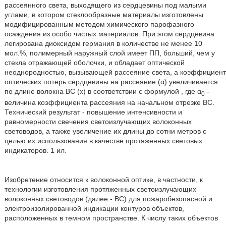
рассеянного света, выходящего из сердцевины под малыми
углами, в котором стеклообразные материалы изготовлены
модифицированным методом химического парофазного
осаждения из особо чистых материалов. При этом сердцевина
легирована диоксидом германия в количестве не менее 10
мол.%, полимерный наружный слой имеет ПП, больший, чем у
стекла отражающей оболочки, и обладает оптической
неоднородностью, вызывающей рассеяние света, а коэффициент
оптических потерь сердцевины на рассеяние (α) увеличивается
по длине волокна ВС (х) в соответствии с формулой , где α
-
0
величина коэффициента рассеяния на начальном отрезке ВС.
Технический результат - повышение интенсивности и
равномерности свечения светоизлучающих волоконных
световодов, а также увеличение их длины до сотни метров с
целью их использования в качестве протяженных световых
индикаторов. 1 ил.
Изобретение относится к волоконной оптике, в частности, к
технологии изготовления протяженных светоизлучающих
волоконных световодов (далее - ВС) для пожаробезопасной и
электроизолированной индикации контуров объектов,
расположенных в темном пространстве. К числу таких объектов