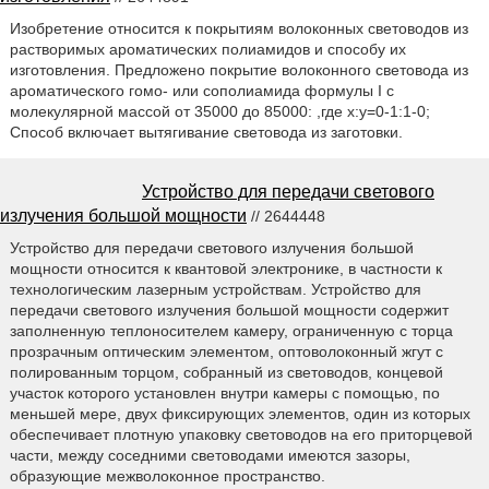
Изобретение относится к покрытиям волоконных световодов из
растворимых ароматических полиамидов и способу их
изготовления. Предложено покрытие волоконного световода из
ароматического гомо- или сополиамида формулы I с
молекулярной массой от 35000 до 85000: ,где х:у=0-1:1-0;
Способ включает вытягивание световода из заготовки.
Устройство для передачи светового
излучения большой мощности
// 2644448
Устройство для передачи светового излучения большой
мощности относится к квантовой электронике, в частности к
технологическим лазерным устройствам. Устройство для
передачи светового излучения большой мощности содержит
заполненную теплоносителем камеру, ограниченную с торца
прозрачным оптическим элементом, оптоволоконный жгут с
полированным торцом, собранный из световодов, концевой
участок которого установлен внутри камеры с помощью, по
меньшей мере, двух фиксирующих элементов, один из которых
обеспечивает плотную упаковку световодов на его приторцевой
части, между соседними световодами имеются зазоры,
образующие межволоконное пространство.