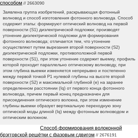
способом
// 2663090
Заявлена группа изобретений, раскрывающая фотонный
волновод и способ изготовления фотонного волновода. Способ
содержит этапы: формируют оптический волновод на первой
поверхности (S1) диэлектрической подложки; производят
утонение диэлектрической подложки для формирования
фотонного волновода; отличается тем, что утонение
осуществляют путем вырезания второй поверхности (S2)
диэлектрической подложки, противоположной первой
поверхности (S1), при этом утонение содержит выемку, профиль
которой проходит параллельно оптическому волноводу, при
этом глубина выемки изменяется непрерывно и постепенно
между первой точкой Р1 нулевой глубины на высоте второй
поверхности (S2) и максимальной глубиной (е) на заранее
определенном расстоянии (Iq) от первого конца фотонного
волновода, причем первый конец предназначен для
присоединения оптического волокна, при этом изменение
глубины выемки образует вертикальную переходную зону
оптической моды длиной (Iq) между фотонным волноводом и
оптическим волокном.
Способ формирования волоконной
брэгговской решётки с фазовым сдвигом
// 2676191