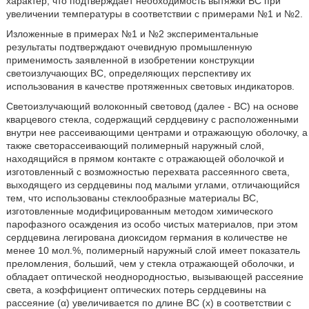
характер, что подтверждает необходимость вытяжки ВС при
увеличении температуры в соответствии с примерами №1 и №2.
Изложенные в примерах №1 и №2 экспериментальные
результаты подтверждают очевидную промышленную
применимость заявленной в изобретении конструкции
светоизлучающих ВС, определяющих перспективу их
использования в качестве протяженных световых индикаторов.
Светоизлучающий волоконный световод (далее - ВС) на основе
кварцевого стекла, содержащий сердцевину с расположенными
внутри нее рассеивающими центрами и отражающую оболочку, а
также светорассеивающий полимерный наружный слой,
находящийся в прямом контакте с отражающей оболочкой и
изготовленный с возможностью перехвата рассеянного света,
выходящего из сердцевины под малыми углами, отличающийся
тем, что использованы стеклообразные материалы ВС,
изготовленные модифицированным методом химического
парофазного осаждения из особо чистых материалов, при этом
сердцевина легирована диоксидом германия в количестве не
менее 10 мол.%, полимерный наружный слой имеет показатель
преломления, больший, чем у стекла отражающей оболочки, и
обладает оптической неоднородностью, вызывающей рассеяние
света, а коэффициент оптических потерь сердцевины на
рассеяние (α) увеличивается по длине ВС (х) в соответствии с