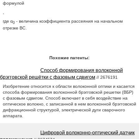
формулой
,
где α
- величина коэффициента рассеяния на начальном
0
отрезке ВС.
Похожие патенты:
Способ формирования волоконной
брэгговской решётки с фазовым сдвигом
// 2676191
Изобретение относится к области волоконной оптики и касается
способа формирования волоконной брэгговской решетки (ВБР)
с фазовым сдвигом. Способ включает в себя воздействие на
оптическое волокно, с записанной в нем волоконной брэгговской
дифракционной структурой, электрической дуги сварочного
аппарата.
Цифровой волоконно-оптический датчик