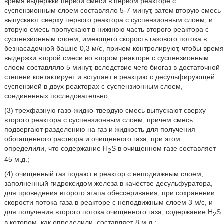
время выдержки первой смеси в первом реакторе с
суспензионным слоем составляло 5-7 минут, затем вторую смесь
выпускают сверху первого реактора с суспензионным слоем, и
вторую смесь пропускают в нижнюю часть второго реактора с
суспензионным слоем, имеющего скорость газового потока в
безнасадочной башне 0,3 м/с, причем контролируют, чтобы время
выдержки второй смеси во втором реакторе с суспензионным
слоем составляло 5 минут, вследствие чего биогаз в достаточной
степени контактирует и вступает в реакцию с десульфирующей
суспензией в двух реакторах с суспензионным слоем,
соединенных последовательно;
(3) трехфазную газо-жидко-твердую смесь выпускают сверху
второго реактора с суспензионным слоем, причем смесь
подвергают разделению на газ и жидкость для получения
обогащенного раствора и очищенного газа, при этом
определили, что содержание H
S в очищенном газе составляет
2
45 м.д.;
(4) очищенный газ подают в реактор с неподвижным слоем,
заполненный гидроксидом железа в качестве десульфуратора,
для проведения второго этапа обессеривания, при сохранении
скорости потока газа в реакторе с неподвижным слоем 3 м/с, и
для получения второго потока очищенного газа, содержание H
S
2
в котором, как определили, составляет 8 м.д.;