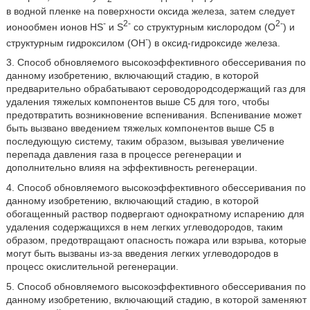
в водной пленке на поверхности оксида железа, затем следует
-
2-
2-
ионообмен ионов HS
и S
со структурным кислородом (О
) и
-
структурным гидроксилом (ОН
) в оксид-гидроксиде железа.
3. Способ обновляемого высокоэффективного обессеривания по
данному изобретению, включающий стадию, в которой
предварительно обрабатывают сероводородсодержащий газ для
удаления тяжелых компонентов выше С5 для того, чтобы
предотвратить возникновение вспенивания. Вспенивание может
быть вызвано введением тяжелых компонентов выше С5 в
последующую систему, таким образом, вызывая увеличение
перепада давления газа в процессе регенерации и
дополнительно влияя на эффективность регенерации.
4. Способ обновляемого высокоэффективного обессеривания по
данному изобретению, включающий стадию, в которой
обогащенный раствор подвергают однократному испарению для
удаления содержащихся в нем легких углеводородов, таким
образом, предотвращают опасность пожара или взрыва, которые
могут быть вызваны из-за введения легких углеводородов в
процесс окислительной регенерации.
5. Способ обновляемого высокоэффективного обессеривания по
данному изобретению, включающий стадию, в которой заменяют