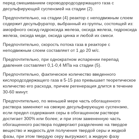
перед смешиванием сероводородсодержащего газа с
десульфирующей суспензией на стадии (2).
Предпочтительно, на стадии (4) реактор с неподвижным слоем
содержит десульфуратор, выбранный из группы, состоящей из:
аморфного оксид-гидроксида железа, оксида железа, гидроксида
железа, оксида меди, оксида цинка и любой их смеси.
Предпочтительно, скорость потока газа в реакторе с
неподвижным слоем составляет от 1 до 20 м/с.
Предпочтительно, при однократном испарении перепад
давления составляет 0,1-0,4 МПа на стадии (5).
Предпочтительно, фактическое количество введенного
кислородсодержащего газа в 5-15 раз превышает теоретическое
количество его расхода, причем регенерация длится в течение
30-60 минут.
Предпочтительно, по меньшей мере часть обогащенного
раствора заменяют на свежую десульфирующую суспензию,
если предел содержания серы в обогащенном растворе
достигает 300% или более; и при этом замененную часть
обогащенного раствора подвергают разделению на твердое
вещество и жидкость для получения твердой серы и жидкой
фазы, при этом твердую серу выгружают, а жидкую фазу