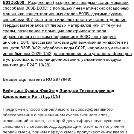
B01D53/00
- Разделение (разделение твердых частиц мокрыми
способами B03B,B03D; с помощью пневматических отсадочных
машин или концентрационных столов B03B, другими сухими
способами B07; магнитное или электростатическое отделение
твердых материалов от твердых материалов или от текучей
среды, разделение с помощью электрического поля,
образованного высоким напряжением B03C; центрифуги,
циклоны B04; прессы как таковые для выжимания жидкостей из
веществ B30B 9/02; обработка воды C02F, например умягчение
ионообменом C02F 1/42; расположение или установка фильтров
в устройствах для кондиционирования, увлажнения воздуха,
вентиляции F24F 13/28)
Владельцы патента RU 2677648:
Бейджинг Хуаши Юнайтед Энерджи Технолоджи энд
Девелопмент Ко., Лтд. (CN)
Предложен способ обновляемого высокоэффективного
обессеривания с применением суспензионного слоя,
включающий стадию, в которой десульфирующую суспензию
смешивают с сероводородсодержащим газом для получения
первой смеси, причем первую смесь пропускают снизу вверх в