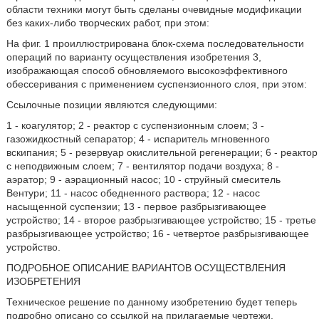
области техники могут быть сделаны очевидные модификации
без каких-либо творческих работ, при этом:
На фиг. 1 проиллюстрирована блок-схема последовательности
операций по варианту осуществления изобретения 3,
изображающая способ обновляемого высокоэффективного
обессеривания с применением суспензионного слоя, при этом:
Ссылочные позиции являются следующими:
1 - коагулятор; 2 - реактор с суспензионным слоем; 3 -
газожидкостный сепаратор; 4 - испаритель мгновенного
вскипания; 5 - резервуар окислительной регенерации; 6 - реактор
с неподвижным слоем; 7 - вентилятор подачи воздуха; 8 -
аэратор; 9 - аэрационный насос; 10 - струйный смеситель
Вентури; 11 - насос обедненного раствора; 12 - насос
насыщенной суспензии; 13 - первое разбрызгивающее
устройство; 14 - второе разбрызгивающее устройство; 15 - третье
разбрызгивающее устройство; 16 - четвертое разбрызгивающее
устройство.
ПОДРОБНОЕ ОПИСАНИЕ ВАРИАНТОВ ОСУЩЕСТВЛЕНИЯ
ИЗОБРЕТЕНИЯ
Техническое решение по данному изобретению будет теперь
подробно описано со ссылкой на прилагаемые чертежи.