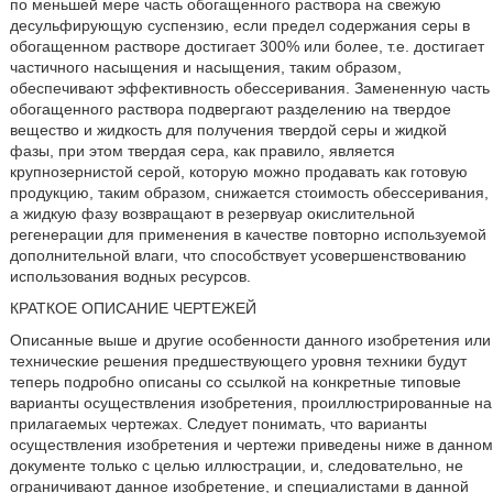
по меньшей мере часть обогащенного раствора на свежую
десульфирующую суспензию, если предел содержания серы в
обогащенном растворе достигает 300% или более, т.е. достигает
частичного насыщения и насыщения, таким образом,
обеспечивают эффективность обессеривания. Замененную часть
обогащенного раствора подвергают разделению на твердое
вещество и жидкость для получения твердой серы и жидкой
фазы, при этом твердая сера, как правило, является
крупнозернистой серой, которую можно продавать как готовую
продукцию, таким образом, снижается стоимость обессеривания,
а жидкую фазу возвращают в резервуар окислительной
регенерации для применения в качестве повторно используемой
дополнительной влаги, что способствует усовершенствованию
использования водных ресурсов.
КРАТКОЕ ОПИСАНИЕ ЧЕРТЕЖЕЙ
Описанные выше и другие особенности данного изобретения или
технические решения предшествующего уровня техники будут
теперь подробно описаны со ссылкой на конкретные типовые
варианты осуществления изобретения, проиллюстрированные на
прилагаемых чертежах. Следует понимать, что варианты
осуществления изобретения и чертежи приведены ниже в данном
документе только с целью иллюстрации, и, следовательно, не
ограничивают данное изобретение, и специалистами в данной