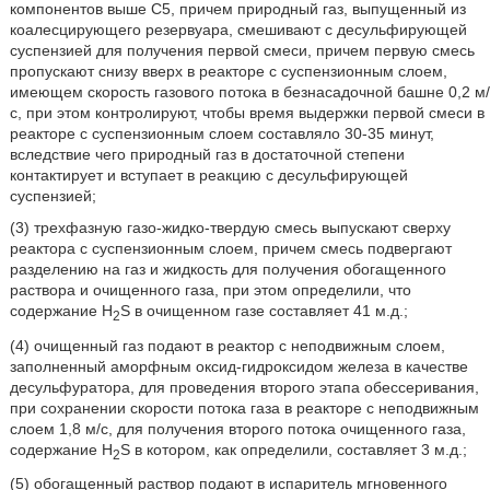
компонентов выше С5, причем природный газ, выпущенный из
коалесцирующего резервуара, смешивают с десульфирующей
суспензией для получения первой смеси, причем первую смесь
пропускают снизу вверх в реакторе с суспензионным слоем,
имеющем скорость газового потока в безнасадочной башне 0,2 м/
с, при этом контролируют, чтобы время выдержки первой смеси в
реакторе с суспензионным слоем составляло 30-35 минут,
вследствие чего природный газ в достаточной степени
контактирует и вступает в реакцию с десульфирующей
суспензией;
(3) трехфазную газо-жидко-твердую смесь выпускают сверху
реактора с суспензионным слоем, причем смесь подвергают
разделению на газ и жидкость для получения обогащенного
раствора и очищенного газа, при этом определили, что
содержание H
S в очищенном газе составляет 41 м.д.;
2
(4) очищенный газ подают в реактор с неподвижным слоем,
заполненный аморфным оксид-гидроксидом железа в качестве
десульфуратора, для проведения второго этапа обессеривания,
при сохранении скорости потока газа в реакторе с неподвижным
слоем 1,8 м/с, для получения второго потока очищенного газа,
содержание H
S в котором, как определили, составляет 3 м.д.;
2
(5) обогащенный раствор подают в испаритель мгновенного