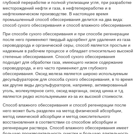
глубокой переработке и полной утилизации угля, при разработке
месторождений нефти и газа, в нефтепереработке и в
нефтехимическом производстве. В настоящее время
промышленный способ обессеривания делится на два вида:
способ сухого обессеривания и способ влажного обессеривания.
При способе сухого обессеривания и при способе регенерации
после него применяют твердый адсорбент для удаления из газа
сероводорода и органической серы, способ является простым и
надежным в рабочем процессе и обладает относительно высокой
степенью обессеривания. Способ сухого обессеривания
подходит для обработки газа, имеющего низкое содержание
сероводорода, и его часто применяют для глубокого
обессеривания. Оксид железа является широко используемым
десульфуратором для способа сухого обессеривания, в то время
как другие виды десульфураторов, например, активированный
уголь, молекулярное сито, оксид марганца, оксид цинка и т.д.
являются редко используемыми из-за их высокой стоимости.
Способ влажного обессеривания и способ регенерации после
него может быть разделен на метод физической абсорбции,
метод химической абсорбции и метод окислительного
восстановления в соответствии со способом абсорбции и
регенерации раствора. Способ влажного обессеривания имеет
большую производительность очистки и большую длительность