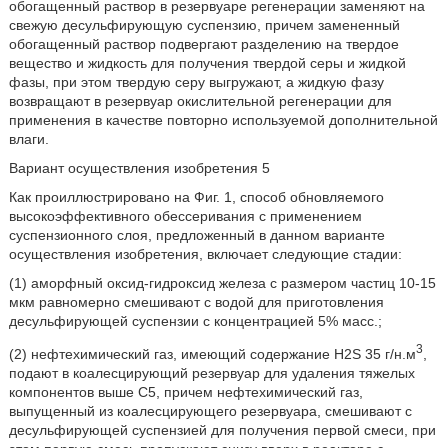
обогащенный раствор в резервуаре регенерации заменяют на
свежую десульфирующую суспензию, причем замененный
обогащенный раствор подвергают разделению на твердое
вещество и жидкость для получения твердой серы и жидкой
фазы, при этом твердую серу выгружают, а жидкую фазу
возвращают в резервуар окислительной регенерации для
применения в качестве повторно используемой дополнительной
влаги.
Вариант осуществления изобретения 5
Как проиллюстрировано на Фиг. 1, способ обновляемого
высокоэффективного обессеривания с применением
суспензионного слоя, предложенный в данном варианте
осуществления изобретения, включает следующие стадии:
(1) аморфный оксид-гидроксид железа с размером частиц 10-15
мкм равномерно смешивают с водой для приготовления
десульфирующей суспензии с концентрацией 5% масс.;
3
(2) нефтехимический газ, имеющий содержание H2S 35 г/н.м
,
подают в коалесцирующий резервуар для удаления тяжелых
компонентов выше С5, причем нефтехимический газ,
выпущенный из коалесцирующего резервуара, смешивают с
десульфирующей суспензией для получения первой смеси, при