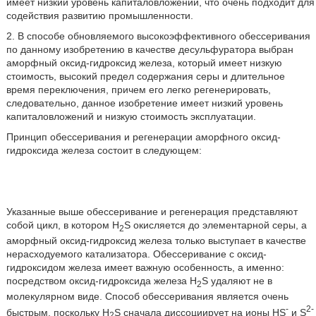
имеет низкий уровень капиталовложений, что очень подходит для
содействия развитию промышленности.
2. В способе обновляемого высокоэффективного обессеривания
по данному изобретению в качестве десульфуратора выбран
аморфный оксид-гидроксид железа, который имеет низкую
стоимость, высокий предел содержания серы и длительное
время переключения, причем его легко регенерировать,
следовательно, данное изобретение имеет низкий уровень
капиталовложений и низкую стоимость эксплуатации.
Принцип обессеривания и регенерации аморфного оксид-
гидроксида железа состоит в следующем:
Указанные выше обессеривание и регенерация представляют
собой цикл, в котором H
S окисляется до элементарной серы, а
2
аморфный оксид-гидроксид железа только выступает в качестве
нерасходуемого катализатора. Обессеривание с оксид-
гидроксидом железа имеет важную особенность, а именно:
посредством оксид-гидроксида железа H
S удаляют не в
2
молекулярном виде. Способ обессеривания является очень
-
2-
быстрым, поскольку H
S сначала диссоциирует на ионы HS
и S
2