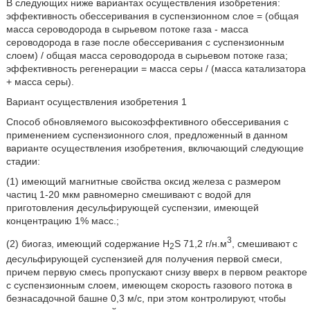
В следующих ниже вариантах осуществления изобретения:
эффективность обессеривания в суспензионном слое = (общая
масса сероводорода в сырьевом потоке газа - масса
сероводорода в газе после обессеривания с суспензионным
слоем) / общая масса сероводорода в сырьевом потоке газа;
эффективность регенерации = масса серы / (масса катализатора
+ масса серы).
Вариант осуществления изобретения 1
Способ обновляемого высокоэффективного обессеривания с
применением суспензионного слоя, предложенный в данном
варианте осуществления изобретения, включающий следующие
стадии:
(1) имеющий магнитные свойства оксид железа с размером
частиц 1-20 мкм равномерно смешивают с водой для
приготовления десульфирующей суспензии, имеющей
концентрацию 1% масс.;
3
(2) биогаз, имеющий содержание H
S 71,2 г/н.м
, смешивают с
2
десульфирующей суспензией для получения первой смеси,
причем первую смесь пропускают снизу вверх в первом реакторе
с суспензионным слоем, имеющем скорость газового потока в
безнасадочной башне 0,3 м/с, при этом контролируют, чтобы