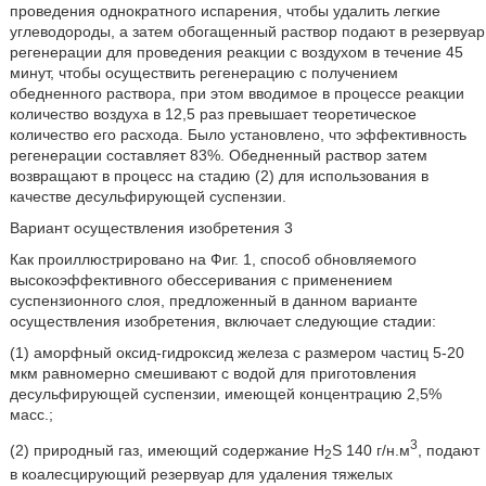
проведения однократного испарения, чтобы удалить легкие
углеводороды, а затем обогащенный раствор подают в резервуар
регенерации для проведения реакции с воздухом в течение 45
минут, чтобы осуществить регенерацию с получением
обедненного раствора, при этом вводимое в процессе реакции
количество воздуха в 12,5 раз превышает теоретическое
количество его расхода. Было установлено, что эффективность
регенерации составляет 83%. Обедненный раствор затем
возвращают в процесс на стадию (2) для использования в
качестве десульфирующей суспензии.
Вариант осуществления изобретения 3
Как проиллюстрировано на Фиг. 1, способ обновляемого
высокоэффективного обессеривания с применением
суспензионного слоя, предложенный в данном варианте
осуществления изобретения, включает следующие стадии:
(1) аморфный оксид-гидроксид железа с размером частиц 5-20
мкм равномерно смешивают с водой для приготовления
десульфирующей суспензии, имеющей концентрацию 2,5%
масс.;
3
(2) природный газ, имеющий содержание H
S 140 г/н.м
, подают
2
в коалесцирующий резервуар для удаления тяжелых