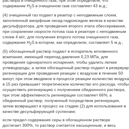
раствора и очищенного газа, при этом определили, что
содержание H
S в очищенном газе составляет 43 м.д.;
2
(4) очищенный газ подают в реактор с неподвижным слоем,
заполненный аморфным оксид-гидроксидом железа в качестве
десульфуратора, для проведения второго этапа обессеривания,
при сохранении скорости потока газа в реакторе с неподвижным
слоем 4 м/с, для получения второго потока очищенного газа,
содержание H
S в котором, как определили, составляет 5 м.д.;
2
(5) обогащенный раствор подают в испаритель мгновенного
вскипания, имеющий перепад давления 0,23 МПа, для
проведения однократного испарения, чтобы удалить легкие
углеводороды, а затем обогащенный раствор подают в резервуар
регенерации для проведения реакции с воздухом в течение 50
минут, при этом вводимое в процессе реакции количество воздуха
в 15 раз превышает теоретическое количество его расхода, чтобы
осуществить регенерацию с получением обедненного раствора,
при этом эффективность регенерации составляет 66%; а
обедненный раствор, полученный посредством регенерации,
затем возвращают в процесс на стадию (2) для использования в
качестве десульфирующей суспензии;
если предел содержания серы в обогащенном растворе
достигает 300%, то раствор считается насыщенным, и весь