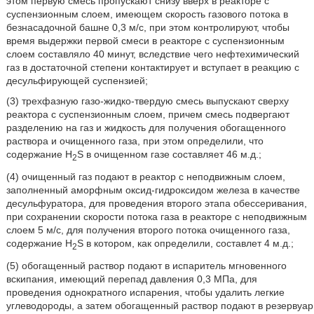
этом первую смесь пропускают снизу вверх в реакторе с
суспензионным слоем, имеющем скорость газового потока в
безнасадочной башне 0,3 м/с, при этом контролируют, чтобы
время выдержки первой смеси в реакторе с суспензионным
слоем составляло 40 минут, вследствие чего нефтехимический
газ в достаточной степени контактирует и вступает в реакцию с
десульфирующей суспензией;
(3) трехфазную газо-жидко-твердую смесь выпускают сверху
реактора с суспензионным слоем, причем смесь подвергают
разделению на газ и жидкость для получения обогащенного
раствора и очищенного газа, при этом определили, что
содержание H
S в очищенном газе составляет 46 м.д.;
2
(4) очищенный газ подают в реактор с неподвижным слоем,
заполненный аморфным оксид-гидроксидом железа в качестве
десульфуратора, для проведения второго этапа обессеривания,
при сохранении скорости потока газа в реакторе с неподвижным
слоем 5 м/с, для получения второго потока очищенного газа,
содержание H
S в котором, как определили, составлет 4 м.д.;
2
(5) обогащенный раствор подают в испаритель мгновенного
вскипания, имеющий перепад давления 0,3 МПа, для
проведения однократного испарения, чтобы удалить легкие
углеводороды, а затем обогащенный раствор подают в резервуар