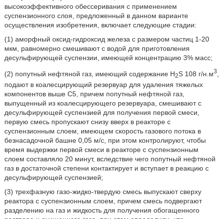
высокоэффективного обессеривания с применением
суспензионного слоя, предложенный в данном варианте
осуществления изобретения, включает следующие стадии:
(1) аморфный оксид-гидроксид железа с размером частиц 1-20
мкм, равномерно смешивают с водой для приготовления
десульфирующей суспензии, имеющей концентрацию 3% масс;
3
(2) попутный нефтяной газ, имеющий содержание H
S 108 г/н.м
,
2
подают в коалесцирующий резервуар для удаления тяжелых
компонентов выше С5, причем попутный нефтяной газ,
выпущенный из коалесцирующего резервуара, смешивают с
десульфирующей суспензией для получения первой смеси,
первую смесь пропускают снизу вверх в реакторе с
суспензионным слоем, имеющем скорость газового потока в
безнасадочной башне 0,05 м/с, при этом контролируют, чтобы
время выдержки первой смеси в реакторе с суспензионным
слоем составляло 20 минут, вследствие чего попутный нефтяной
газ в достаточной степени контактирует и вступает в реакцию с
десульфирующей суспензией;
(3) трехфазную газо-жидко-твердую смесь выпускают сверху
реактора с суспензионным слоем, причем смесь подвергают
разделению на газ и жидкость для получения обогащенного