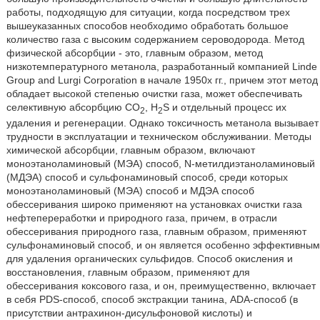
работы, подходящую для ситуации, когда посредством трех
вышеуказанных способов необходимо обработать большое
количество газа с высоким содержанием сероводорода. Метод
физической абсорбции - это, главным образом, метод
низкотемпературного метанола, разработанный компанией Linde
Group and Lurgi Corporation в начале 1950х гг., причем этот метод
обладает высокой степенью очистки газа, может обеспечивать
селективную абсорбцию СО
, H
S и отдельный процесс их
2
2
удаления и регенерации. Однако токсичность метанола вызывает
трудности в эксплуатации и техническом обслуживании. Методы
химической абсорбции, главным образом, включают
моноэтаноламиновый (МЭА) способ, N-метилдиэтаноламиновый
(МДЭА) способ и сульфонаминовый способ, среди которых
моноэтаноламиновый (МЭА) способ и МДЭА способ
обессеривания широко применяют на установках очистки газа
нефтепереработки и природного газа, причем, в отрасли
обессеривания природного газа, главным образом, применяют
сульфонаминовый способ, и он является особенно эффективным
для удаления органических сульфидов. Способ окисления и
восстановления, главным образом, применяют для
обессеривания коксового газа, и он, преимущественно, включает
в себя PDS-способ, способ экстракции танина, ADA-способ (в
присутствии антрахинон-дисульфоновой кислоты) и