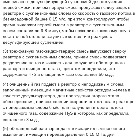
смешивают с десульфирующей суспензией для получения
первой смеси, причем первую смесь пропускают снизу вверх в
реакторе с суспензионным слоем со скоростью газового потока в
безнасадочной башне 0,15 м/с, при этом контролируют, чтобы
время выдержки первой смеси в реакторе с суспензионным
слоем составляло 6-8 минут, чтобы позволить коксовому газу в
достаточной степени вступить в контакт и в реакцию с
десульфирующей суспензией;
(3) трехфазную газо-жидко-твердую смесь выпускают сверху
реактора с суспензионным слоем, причем смесь подвергают
разделению на газ и жидкость для получения обогащенного
раствора и очищенного газа, при этом определили, что
содержание H
S в очищенном газе составляет 50 м.д.;
2
(4) очищенный газ подают в реактор с неподвижным слоем,
заполненный имеющим магнитные свойства оксидом железа в
качестве десульфуратора, для проведения второго этапа
обессеривания, при сохранении скорости потока газа в реакторе
с неподвижным слоем 6 м/с, для получения второго потока
очищенного газа, содержание H
S в котором, как определили,
2
составляет 3 м.д.;
(5) обогащенный раствор подают в испаритель мгновенного
вскипания, имеющий перепад давления 0,15 МПа, для