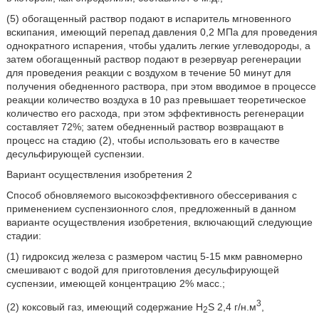
(5) обогащенный раствор подают в испаритель мгновенного
вскипания, имеющий перепад давления 0,2 МПа для проведения
однократного испарения, чтобы удалить легкие углеводороды, а
затем обогащенный раствор подают в резервуар регенерации
для проведения реакции с воздухом в течение 50 минут для
получения обедненного раствора, при этом вводимое в процессе
реакции количество воздуха в 10 раз превышает теоретическое
количество его расхода, при этом эффективность регенерации
составляет 72%; затем обедненный раствор возвращают в
процесс на стадию (2), чтобы использовать его в качестве
десульфирующей суспензии.
Вариант осуществления изобретения 2
Способ обновляемого высокоэффективного обессеривания с
применением суспензионного слоя, предложенный в данном
варианте осуществления изобретения, включающий следующие
стадии:
(1) гидроксид железа с размером частиц 5-15 мкм равномерно
смешивают с водой для приготовления десульфирующей
суспензии, имеющей концентрацию 2% масс.;
3
(2) коксовый газ, имеющий содержание H
S 2,4 г/н.м
,
2