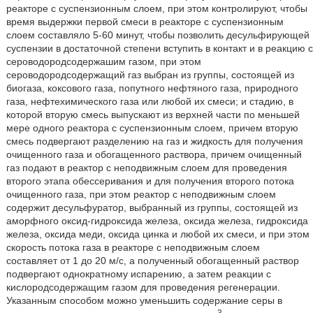
реакторе с суспензионным слоем, при этом контролируют, чтобы
время выдержки первой смеси в реакторе с суспензионным
слоем составляло 5-60 минут, чтобы позволить десульфирующей
суспензии в достаточной степени вступить в контакт и в реакцию с
сероводородсодержашим газом, при этом
сероводородсодержащий газ выбран из группы, состоящей из
биогаза, коксового газа, попутного нефтяного газа, природного
газа, нефтехимического газа или любой их смеси; и стадию, в
которой вторую смесь выпускают из верхней части по меньшей
мере одного реактора с суспензионным слоем, причем вторую
смесь подвергают разделению на газ и жидкость для получения
очищенного газа и обогащенного раствора, причем очищенный
газ подают в реактор с неподвижным слоем для проведения
второго этапа обессеривания и для получения второго потока
очищенного газа, при этом реактор с неподвижным слоем
содержит десульфуратор, выбранный из группы, состоящей из
аморфного оксид-гидроксида железа, оксида железа, гидроксида
железа, оксида меди, оксида цинка и любой их смеси, и при этом
скорость потока газа в реакторе с неподвижным слоем
составляет от 1 до 20 м/с, а полученный обогащенный раствор
подвергают однократному испарению, а затем реакции с
кислородсодержащим газом для проведения регенерации.
Указанным способом можно уменьшить содержание серы в
3