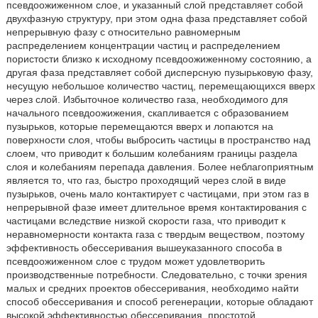
псевдоожиженном слое, и указанный слой представляет собой
двухфазную структуру, при этом одна фаза представляет собой
непрерывную фазу с относительно равномерным
распределением концентрации частиц и распределением
пористости близко к исходному псевдоожиженному состоянию, а
другая фаза представляет собой дисперсную пузырьковую фазу,
несущую небольшое количество частиц, перемещающихся вверх
через слой. Избыточное количество газа, необходимого для
начального псевдоожижения, скапливается с образованием
пузырьков, которые перемещаются вверх и лопаются на
поверхности слоя, чтобы выбросить частицы в пространство над
слоем, что приводит к большим колебаниям границы раздела
слоя и колебаниям перепада давления. Более неблагоприятным
является то, что газ, быстро проходящий через слой в виде
пузырьков, очень мало контактирует с частицами, при этом газ в
непрерывной фазе имеет длительное время контактирования с
частицами вследствие низкой скорости газа, что приводит к
неравномерности контакта газа с твердым веществом, поэтому
эффективность обессеривания вышеуказанного способа в
псевдоожиженном слое с трудом может удовлетворить
производственные потребности. Следовательно, с точки зрения
малых и средних проектов обессеривания, необходимо найти
способ обессеривания и способ регенерации, которые обладают
высокой эффективностью обессеривания, простотой