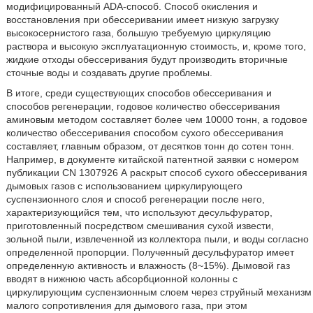
модифицированный ADA-способ. Способ окисления и
восстановления при обессеривании имеет низкую загрузку
высокосернистого газа, большую требуемую циркуляцию
раствора и высокую эксплуатационную стоимость, и, кроме того,
жидкие отходы обессеривания будут производить вторичные
сточные воды и создавать другие проблемы.
В итоге, среди существующих способов обессеривания и
способов регенерации, годовое количество обессеривания
аминовым методом составляет более чем 10000 тонн, а годовое
количество обессеривания способом сухого обессеривания
составляет, главным образом, от десятков тонн до сотен тонн.
Например, в документе китайской патентной заявки с номером
публикации CN 1307926 А раскрыт способ сухого обессеривания
дымовых газов с использованием циркулирующего
суспензионного слоя и способ регенерации после него,
характеризующийся тем, что используют десульфуратор,
приготовленный посредством смешивания сухой извести,
зольной пыли, извлеченной из коллектора пыли, и воды согласно
определенной пропорции. Полученный десульфуратор имеет
определенную активность и влажность (8~15%). Дымовой газ
вводят в нижнюю часть абсорбционной колонны с
циркулирующим суспензионным слоем через струйный механизм
малого сопротивления для дымового газа, при этом