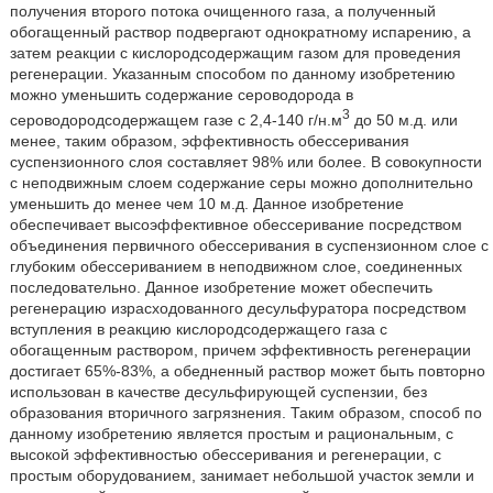
получения второго потока очищенного газа, а полученный
обогащенный раствор подвергают однократному испарению, а
затем реакции с кислородсодержащим газом для проведения
регенерации. Указанным способом по данному изобретению
можно уменьшить содержание сероводорода в
3
сероводородсодержащем газе с 2,4-140 г/н.м
до 50 м.д. или
менее, таким образом, эффективность обессеривания
суспензионного слоя составляет 98% или более. В совокупности
с неподвижным слоем содержание серы можно дополнительно
уменьшить до менее чем 10 м.д. Данное изобретение
обеспечивает высоэффективное обессеривание посредством
объединения первичного обессеривания в суспензионном слое с
глубоким обессериванием в неподвижном слое, соединенных
последовательно. Данное изобретение может обеспечить
регенерацию израсходованного десульфуратора посредством
вступления в реакцию кислородсодержащего газа с
обогащенным раствором, причем эффективность регенерации
достигает 65%-83%, а обедненный раствор может быть повторно
использован в качестве десульфирующей суспензии, без
образования вторичного загрязнения. Таким образом, способ по
данному изобретению является простым и рациональным, с
высокой эффективностью обессеривания и регенерации, с
простым оборудованием, занимает небольшой участок земли и