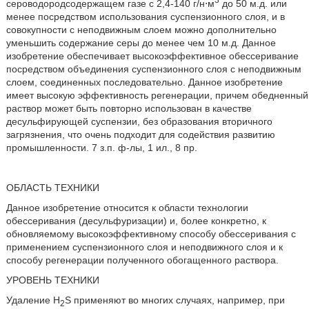
сероводородсодержащем газе с 2,4-140 г/н⋅м
до 50 м.д. или
менее посредством использования суспензионного слоя, и в
совокупности с неподвижным слоем можно дополнительно
уменьшить содержание серы до менее чем 10 м.д. Данное
изобретение обеспечивает высокоэффективное обессеривание
посредством объединения суспензионного слоя с неподвижным
слоем, соединенных последовательно. Данное изобретение
имеет высокую эффективность регенерации, причем обедненный
раствор может быть повторно использован в качестве
десульфирующей суспензии, без образования вторичного
загрязнения, что очень подходит для содействия развитию
промышленности. 7 з.п. ф-лы, 1 ил., 8 пр.
ОБЛАСТЬ ТЕХНИКИ
Данное изобретение относится к области технологии
обессеривания (десульфуризации) и, более конкретно, к
обновляемому высокоэффективному способу обессеривания с
применением суспензионного слоя и неподвижного слоя и к
способу регенерации полученного обогащенного раствора.
УРОВЕНЬ ТЕХНИКИ
Удаление H
S применяют во многих случаях, например, при
2