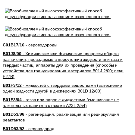
C01B17/16
- сероводороды
B01J8/00
- Химические или физические процессы общего
назначения, проводимые в присутствии жидкости или газа и
твердых частиц; аппараты для их проведения (способы и
устройства для гранулирования материалов B01J 2/00; печи
F27B)
B01F3/12
- жидкостей с твердыми веществами (вытеснение
одной жидкости другой в дисперсиях B01D 12/00)
B01F3/04
- газов или паров с жидкостями (смешивание не
алкогольных напитков с газами A23L 2/54)
B01D53/96
- регенерация, реактивация или рециркуляция
реактантов
B01D53/52
- сероводород