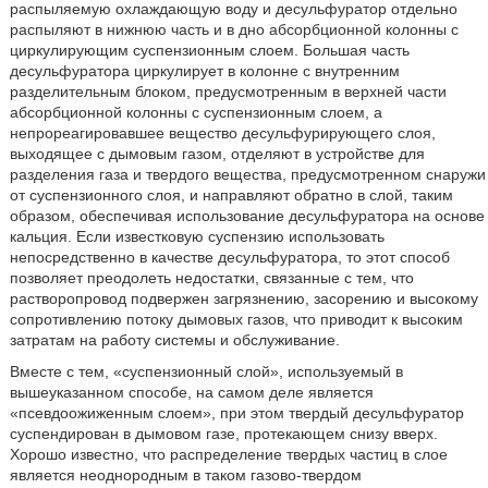
распыляемую охлаждающую воду и десульфуратор отдельно
распыляют в нижнюю часть и в дно абсорбционной колонны с
циркулирующим суспензионным слоем. Большая часть
десульфуратора циркулирует в колонне с внутренним
разделительным блоком, предусмотренным в верхней части
абсорбционной колонны с суспензионным слоем, а
непрореагировавшее вещество десульфурирующего слоя,
выходящее с дымовым газом, отделяют в устройстве для
разделения газа и твердого вещества, предусмотренном снаружи
от суспензионного слоя, и направляют обратно в слой, таким
образом, обеспечивая использование десульфуратора на основе
кальция. Если известковую суспензию использовать
непосредственно в качестве десульфуратора, то этот способ
позволяет преодолеть недостатки, связанные с тем, что
растворопровод подвержен загрязнению, засорению и высокому
сопротивлению потоку дымовых газов, что приводит к высоким
затратам на работу системы и обслуживание.
Вместе с тем, «суспензионный слой», используемый в
вышеуказанном способе, на самом деле является
«псевдоожиженным слоем», при этом твердый десульфуратор
суспендирован в дымовом газе, протекающем снизу вверх.
Хорошо известно, что распределение твердых частиц в слое
является неоднородным в таком газово-твердом