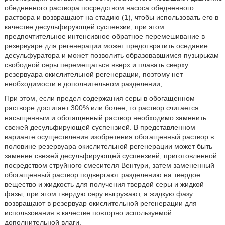
обедненного раствора посредством насоса обедненного
раствора и возвращают на стадию (1), чтобы использовать его в
качестве десульфирующей суспензии; при этом
предпочтительное интенсивное обратное перемешивание в
резервуаре для регенерации может предотвратить оседание
десульфуратора и может позволить образовавшимся пузырькам
свободной серы перемещаться вверх и плавать сверху
резервуара окислительной регенерации, поэтому нет
необходимости в дополнительном разделении;
При этом, если предел содержания серы в обогащенном
растворе достигает 300% или более, то раствор считается
насыщенным и обогащенный раствор необходимо заменить
свежей десульфирующей суспензией. В представленном
варианте осуществления изобретения обогащенный раствор в
половине резервуара окислительной регенерации может быть
заменен свежей десульфирующей суспензией, приготовленной
посредством струйного смесителя Вентури, затем замененный
обогащенный раствор подвергают разделению на твердое
вещество и жидкость для получения твердой серы и жидкой
фазы, при этом твердую серу выгружают, а жидкую фазу
возвращают в резервуар окислительной регенерации для
использования в качестве повторно используемой
дополнительной влаги.