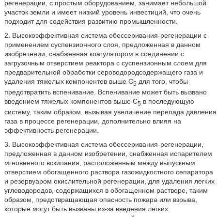
регенерации, с простым оборудованием, занимает небольшой
участок земли и имеет низкий уровень инвестиций, что очень
подходит для содействия развитию промышленности.
2. Высокоэффективная система обессеривания-регенерации с
применением суспензионного слоя, предложенная в данном
изобретении, снабженная коагулятором в соединении с
загрузочным отверстием реактора с суспензионным слоем для
предварительной обработки сероводородсодержащего газа и
удаления тяжелых компонентов выше C
для того, чтобы
5
предотвратить вспенивание. Вспенивание может быть вызвано
введением тяжелых компонентов выше C
в последующую
5
систему, таким образом, вызывая увеличение перепада давления
газа в процессе регенерации, дополнительно влияя на
эффективность регенерации.
3. Высокоэффективная система обессеривания-регенерации,
предложенная в данном изобретении, снабженная испарителем
мгновенного вскипания, расположенным между выпускным
отверстием обогащенного раствора газожидкостного сепаратора
и резервуаром окислительной регенерации, для удаления легких
углеводородов, содержащихся в обогащенном растворе, таким
образом, предотвращающая опасность пожара или взрыва,
которые могут быть вызваны из-за введения легких