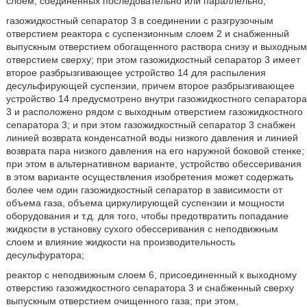
слоем, соединенных последовательно или параллельно;
газожидкостный сепаратор 3 в соединении с разгрузочным
отверстием реактора с суспензионным слоем 2 и снабженный
выпускным отверстием обогащенного раствора снизу и выходным
отверстием сверху; при этом газожидкостный сепаратор 3 имеет
второе разбрызгивающее устройство 14 для распыления
десульфирующей суспензии, причем второе разбрызгивающее
устройство 14 предусмотрено внутри газожидкостного сепаратора
3 и расположено рядом с выходным отверстием газожидкостного
сепаратора 3; и при этом газожидкостный сепаратор 3 снабжен
линией возврата конденсатной воды низкого давления и линией
возврата пара низкого давления на его наружной боковой стенке;
при этом в альтернативном варианте, устройство обессеривания
в этом варианте осуществления изобретения может содержать
более чем один газожидкостный сепаратор в зависимости от
объема газа, объема циркулирующей суспензии и мощности
оборудования и т.д. для того, чтобы предотвратить попадание
жидкости в установку сухого обессеривания с неподвижным
слоем и влияние жидкости на производительность
десульфуратора;
реактор с неподвижным слоем 6, присоединенный к выходному
отверстию газожидкостного сепаратора 3 и снабженный сверху
выпускным отверстием очищенного газа; при этом,