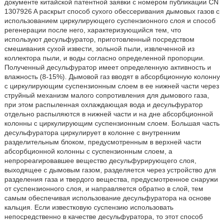
документе китайской патентной заявки с номером публикации CN
1307926 A раскрыт способ сухого обессеривания дымовых газов с
использованием циркулирующего суспензионного слоя и способ
регенерации после него, характеризующийся тем, что
используют десульфуратор, приготовленный посредством
смешивания сухой извести, зольной пыли, извлеченной из
коллектора пыли, и воды согласно определенной пропорции.
Полученный десульфуратор имеет определенную активность и
влажность (8-15%). Дымовой газ вводят в абсорбционную колонну
с циркулирующим суспензионным слоем в ее нижней части через
струйный механизм малого сопротивления для дымового газа,
при этом распыленная охлаждающая вода и десульфуратор
отдельно распыляются в нижней части и на дне абсорбционной
колонны с циркулирующим суспензионным слоем. Большая часть
десульфуратора циркулирует в колонне с внутренним
разделительным блоком, предусмотренным в верхней части
абсорбционной колонны с суспензионным слоем, а
непрореагировавшее вещество десульфурирующего слоя,
выходящее с дымовым газом, разделяется через устройство для
разделения газа и твердого вещества, предусмотренное снаружи
от суспензионного слоя, и направляется обратно в слой, тем
самым обеспечивая использование десульфуратора на основе
кальция. Если известковую суспензию использовать
непосредственно в качестве десульфуратора, то этот способ