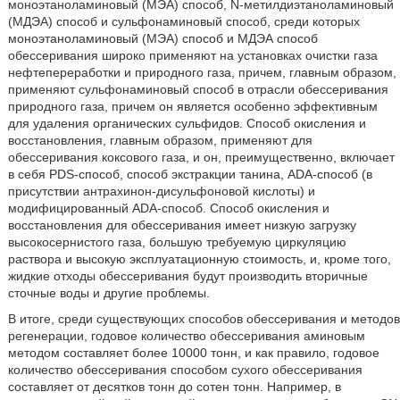
моноэтаноламиновый (МЭА) способ, N-метилдиэтаноламиновый
(МДЭА) способ и сульфонаминовый способ, среди которых
моноэтаноламиновый (МЭА) способ и МДЭА способ
обессеривания широко применяют на установках очистки газа
нефтепереработки и природного газа, причем, главным образом,
применяют сульфонаминовый способ в отрасли обессеривания
природного газа, причем он является особенно эффективным
для удаления органических сульфидов. Способ окисления и
восстановления, главным образом, применяют для
обессеривания коксового газа, и он, преимущественно, включает
в себя PDS-способ, способ экстракции танина, ADA-способ (в
присутствии антрахинон-дисульфоновой кислоты) и
модифицированный ADA-способ. Способ окисления и
восстановления для обессеривания имеет низкую загрузку
высокосернистого газа, большую требуемую циркуляцию
раствора и высокую эксплуатационную стоимость, и, кроме того,
жидкие отходы обессеривания будут производить вторичные
сточные воды и другие проблемы.
В итоге, среди существующих способов обессеривания и методов
регенерации, годовое количество обессеривания аминовым
методом составляет более 10000 тонн, и как правило, годовое
количество обессеривания способом сухого обессеривания
составляет от десятков тонн до сотен тонн. Например, в