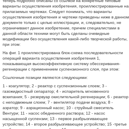
теперь подробно описаны со ссылкой на конкретные типовые
варианты осуществления изобретения, проиллюстрированные на
прилагаемых чертежах. Следует понимать, что варианты
осуществления изобретения и чертежи приведены ниже в данном
документе только с целью иллюстрации, и, следовательно, не
ограничивают данное изобретение, причем специалистами в
данной области техники могут быть сделаны очевидные
модификации без осуществления какой-либо творческой работы,
при этом:
На фиг. 1 проиллюстрирована блок-схема последовательности
операций варианта осуществления изобретения 1,
показывающая высокоэффективную систему обессеривания-
регенерации с применением суспензионного слоя, при этом:
Ссылочные позиции являются следующими:
1 - коагулятор; 2 - реактор с суспензионным слоем; 3 -
газожидкостный сепаратор; 4 - испаритель мгновенного
вскипания; 5 - резервуар окислительной регенерации; 6 - реактор
с неподвижным слоем; 7 - вентилятор подачи воздуха; 8 -
аэратор; 9 - аэрационный насос; 10 - струйный смеситель
Вентури; 11 - насос обедненного раствора; 12 - насос
насыщенной суспензии; 13 - первое разбрызгивающее
устройство; 14 - второе разбрызгивающее устройство; 15 -третье