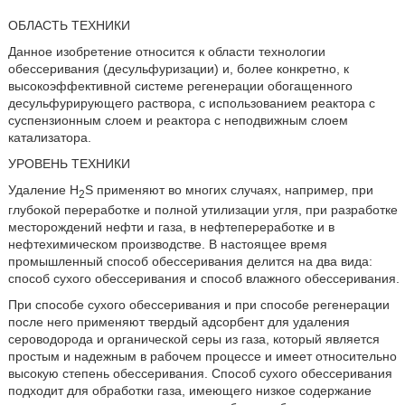
ОБЛАСТЬ ТЕХНИКИ
Данное изобретение относится к области технологии
обессеривания (десульфуризации) и, более конкретно, к
высокоэффективной системе регенерации обогащенного
десульфурирующего раствора, с использованием реактора с
суспензионным слоем и реактора с неподвижным слоем
катализатора.
УРОВЕНЬ ТЕХНИКИ
Удаление H
S применяют во многих случаях, например, при
2
глубокой переработке и полной утилизации угля, при разработке
месторождений нефти и газа, в нефтепереработке и в
нефтехимическом производстве. В настоящее время
промышленный способ обессеривания делится на два вида:
способ сухого обессеривания и способ влажного обессеривания.
При способе сухого обессеривания и при способе регенерации
после него применяют твердый адсорбент для удаления
сероводорода и органической серы из газа, который является
простым и надежным в рабочем процессе и имеет относительно
высокую степень обессеривания. Способ сухого обессеривания
подходит для обработки газа, имеющего низкое содержание