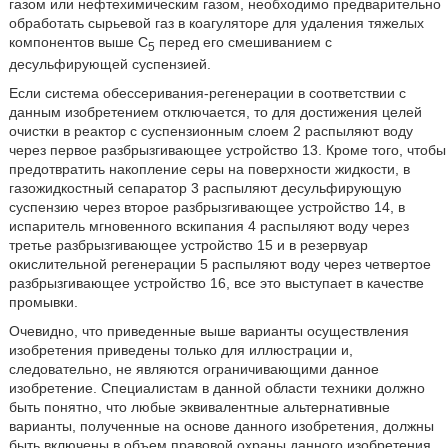
газом или нефтехимическим газом, необходимо предварительно
обработать сырьевой газ в коагуляторе для удаления тяжелых
компонентов выше C
перед его смешиванием с
5
десульфирующей суспензией.
Если система обессеривания-регенерации в соответствии с
данным изобретением отключается, то для достижения целей
очистки в реактор с суспензионным слоем 2 распыляют воду
через первое разбрызгивающее устройство 13. Кроме того, чтобы
предотвратить накопление серы на поверхности жидкости, в
газожидкостный сепаратор 3 распыляют десульфирующую
суспензию через второе разбрызгивающее устройство 14, в
испаритель мгновенного вскипания 4 распыляют воду через
третье разбрызгивающее устройство 15 и в резервуар
окислительной регенерации 5 распыляют воду через четвертое
разбрызгивающее устройство 16, все это выступает в качестве
промывки.
Очевидно, что приведенные выше варианты осуществления
изобретения приведены только для иллюстрации и,
следовательно, не являются ограничивающими данное
изобретение. Специалистам в данной области техники должно
быть понятно, что любые эквивалентные альтернативные
варианты, полученные на основе данного изобретения, должны
быть включены в объем правовой охраны данного изобретения.