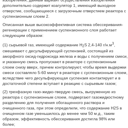
дополнительно содержит коагулятор 1, имеющий выходное
отверстие, сообщающееся с загрузочным отверстием реактора с
суспензионным слоем 2.
Описанная выше высокоэффективная система обессеривания-
регенерации с применением суспензионного слоя работает
следующим образом:
3
(1) сырьевой газ, имеющий содержание H
S 2,4-140 г/н.м
,
2
смешивают с десульфирующей суспензией, состоящей из
аморфного оксид-гидроксида железа и воды с получением смеси,
и указанную смесь пропускают в реакторе с суспензионным
слоем снизу вверх, причем контролируют, чтобы время выдержки
смеси составляло 5-60 минут в реакторе с суспензионным слоем,
вследствие чего десульфирующая суспензия контактирует и в
достаточной степени вступает в реакцию с сырьевым газом;
(2) трехфазную газо-жидко-твердую смесь, выгруженную из
реактора с суспензионным слоем, подвергают газожидкостному
разделению для получения обогащенного раствора и
очищенного газа, при этом определили, что содержание H2S в
очищенном газе уменьшилось до менее чем 50 м.д., таким
образом, эффективность обессеривания достигла 98% или
более;