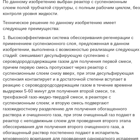
По данному изобретению выбран реактор с суспензионным
слоем полой трубчатой структуры, с полным рабочим циклом, без
контроля уровня жидкости.
Техническое решение по данному изобретению имеет
следующие преимущества:
1. Высокоэффективная система обессеривания-регенерации с
применением суспензионного слоя, предложенная в данном
изобретении, выполнена с возможностью реализации следующих
стадий: смешивают десульфирующую суспензию с
сероводородсодержащим газом для получения первой смеси,
причем первую смесь пропускают через реактор с
суспензионным слоем снизу вверх, при этом десульфирующая
суспензия контактирует и в достаточной степени вступает в
реакцию с сероводородсодержащим газом в течение времени
выдержки 5-60 минут для получения второй смеси, т.е.
трехфазной газо-жидко-твердой смеси, в реакторе с
суспензионным слоем; и вторую смесь подвергают
газожидкостному разделению для получения обогащенного
раствора и очищенного газа, при этом очищенный газ подают в
реактор с неподвижным слоем для проведения второго этапа
обессеривания для получения второго очищенного газа, а
обогащенный раствор постепенно подают в испаритель
мгновенного вскипания для проведения однократного испарения