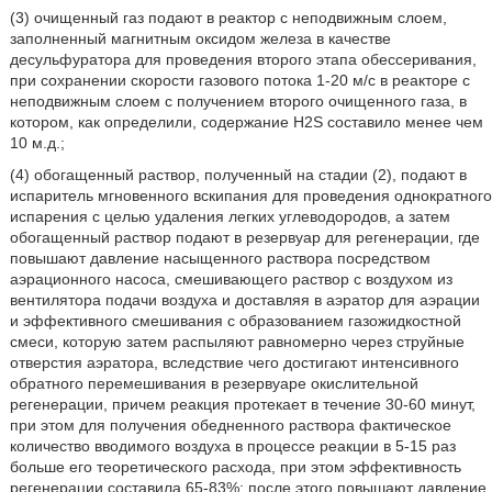
(3) очищенный газ подают в реактор с неподвижным слоем,
заполненный магнитным оксидом железа в качестве
десульфуратора для проведения второго этапа обессеривания,
при сохранении скорости газового потока 1-20 м/с в реакторе с
неподвижным слоем с получением второго очищенного газа, в
котором, как определили, содержание H2S составило менее чем
10 м.д.;
(4) обогащенный раствор, полученный на стадии (2), подают в
испаритель мгновенного вскипания для проведения однократного
испарения с целью удаления легких углеводородов, а затем
обогащенный раствор подают в резервуар для регенерации, где
повышают давление насыщенного раствора посредством
аэрационного насоса, смешивающего раствор с воздухом из
вентилятора подачи воздуха и доставляя в аэратор для аэрации
и эффективного смешивания с образованием газожидкостной
смеси, которую затем распыляют равномерно через струйные
отверстия аэратора, вследствие чего достигают интенсивного
обратного перемешивания в резервуаре окислительной
регенерации, причем реакция протекает в течение 30-60 минут,
при этом для получения обедненного раствора фактическое
количество вводимого воздуха в процессе реакции в 5-15 раз
больше его теоретического расхода, при этом эффективность
регенерации составила 65-83%; после этого повышают давление