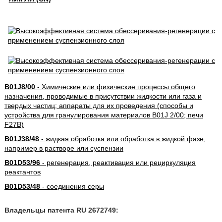
B01J8/00
- Химические или физические процессы общего
назначения, проводимые в присутствии жидкости или газа и
твердых частиц; аппараты для их проведения (способы и
устройства для гранулирования материалов B01J 2/00; печи
F27B)
B01J38/48
- жидкая обработка или обработка в жидкой фазе,
например в растворе или суспензии
B01D53/96
- регенерация, реактивация или рециркуляция
реактантов
B01D53/48
- соединения серы
Владельцы патента RU 2672749: