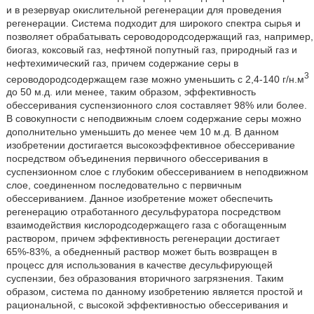
и в резервуар окислительной регенерации для проведения
регенерации. Система подходит для широкого спектра сырья и
позволяет обрабатывать сероводородсодержащий газ, например,
биогаз, коксовый газ, нефтяной попутный газ, природный газ и
нефтехимический газ, причем содержание серы в
3
сероводородсодержащем газе можно уменьшить с 2,4-140 г/н.м
до 50 м.д. или менее, таким образом, эффективность
обессеривания суспензионного слоя составляет 98% или более.
В совокупности с неподвижным слоем содержание серы можно
дополнительно уменьшить до менее чем 10 м.д. В данном
изобретении достигается высокоэффективное обессеривание
посредством объединения первичного обессеривания в
суспензионном слое с глубоким обессериванием в неподвижном
слое, соединенном последовательно с первичным
обессериванием. Данное изобретение может обеспечить
регенерацию отработанного десульфуратора посредством
взаимодействия кислородсодержащего газа с обогащенным
раствором, причем эффективность регенерации достигает
65%-83%, а обедненный раствор может быть возвращен в
процесс для использования в качестве десульфирующей
суспензии, без образования вторичного загрязнения. Таким
образом, система по данному изобретению является простой и
рациональной, с высокой эффективностью обессеривания и