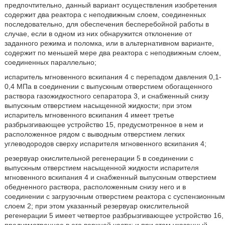
предпочтительно, данный вариант осуществления изобретения
содержит два реактора с неподвижным слоем, соединенных
последовательно, для обеспечения бесперебойной работы в
случае, если в одном из них обнаружится отклонение от
заданного режима и поломка, или в альтернативном варианте,
содержит по меньшей мере два реактора с неподвижным слоем,
соединенных параллельно;
испаритель мгновенного вскипания 4 с перепадом давления 0,1-
0,4 МПа в соединении с выпускным отверстием обогащенного
раствора газожидкостного сепаратора 3, и снабженный снизу
выпускным отверстием насыщенной жидкости; при этом
испаритель мгновенного вскипания 4 имеет третье
разбрызгивающее устройство 15, предусмотренное в нем и
расположенное рядом с выводным отверстием легких
углеводородов сверху испарителя мгновенного вскипания 4;
резервуар окислительной регенерации 5 в соединении с
выпускным отверстием насыщенной жидкости испарителя
мгновенного вскипания 4 и снабженный выпускным отверстием
обедненного раствора, расположенным снизу него и в
соединении с загрузочным отверстием реактора с суспензионным
слоем 2; при этом указанный резервуар окислительной
регенерации 5 имеет четвертое разбрызгивающее устройство 16,
предусмотренное в его верхней части; и при этом указанный