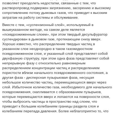
позволяет преодолеть недостатки, связанные с тем, что
растворопровод подвержен загрязнению, засорению и высокому
сопротивлению потоку дымовых газов, что приводит к высоким
затратам на работу системы и обслуживание.
Вместе с тем, «суспензионный слой», используемый в
вышеуказанном методе, на самом деле является
«псевдоожиженным слоем», при этом твердый десульфуратор
суспендирован в дымовом газе, протекающем снизу вверх.
Хорошо известно, что распределение твердых частиц в
указанном слое неоднородно в таком газожидкостном
псевдоожиженном слое, и указанный слой представляет собой
двухфазную структуру, при этом одна фаза представляет собой
непрерывную фазу с относительно равномерным
распределением концентрации частиц и распределением
пористости вблизи начального псевдоожиженного состояния, а
другая фаза - дисперсная пузырьковая фаза, несущая
небольшое количество частиц, перемещающихся вверх через
слой. Избыточное количество газа, необходимого для начального
псевдоожижения, скапливается с образованием пузырьков,
которые перемещаются вверх и лопаются на поверхности слоя,
чтобы выбросить частицы в пространство над слоем, что
приводит к большим колебаниям границы раздела слоя и
колебаниям перепада давления. Более неблагоприятно то, что