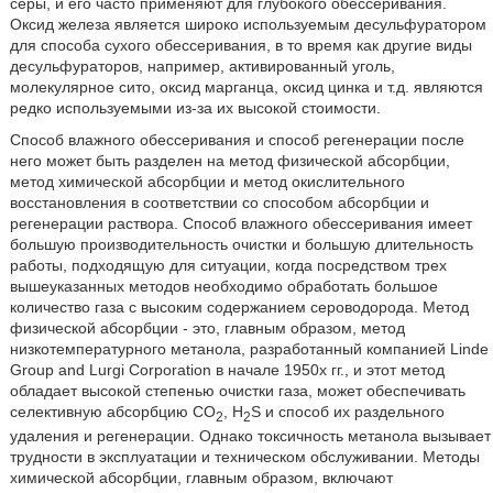
серы, и его часто применяют для глубокого обессеривания.
Оксид железа является широко используемым десульфуратором
для способа сухого обессеривания, в то время как другие виды
десульфураторов, например, активированный уголь,
молекулярное сито, оксид марганца, оксид цинка и т.д. являются
редко используемыми из-за их высокой стоимости.
Способ влажного обессеривания и способ регенерации после
него может быть разделен на метод физической абсорбции,
метод химической абсорбции и метод окислительного
восстановления в соответствии со способом абсорбции и
регенерации раствора. Способ влажного обессеривания имеет
большую производительность очистки и большую длительность
работы, подходящую для ситуации, когда посредством трех
вышеуказанных методов необходимо обработать большое
количество газа с высоким содержанием сероводорода. Метод
физической абсорбции - это, главным образом, метод
низкотемпературного метанола, разработанный компанией Linde
Group and Lurgi Corporation в начале 1950x гг., и этот метод
обладает высокой степенью очистки газа, может обеспечивать
селективную абсорбцию СО
, H
S и способ их раздельного
2
2
удаления и регенерации. Однако токсичность метанола вызывает
трудности в эксплуатации и техническом обслуживании. Методы
химической абсорбции, главным образом, включают