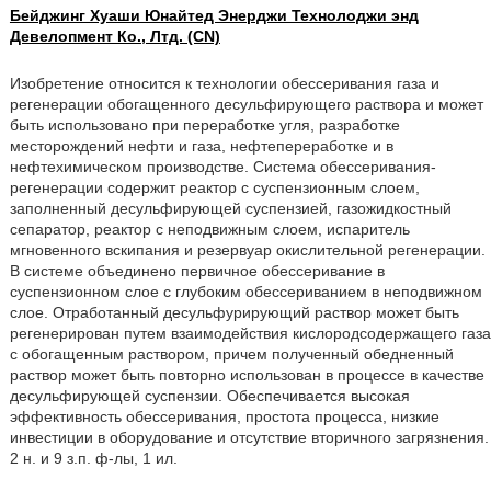
Бейджинг Хуаши Юнайтед Энерджи Технолоджи энд
Девелопмент Ко., Лтд. (CN)
Изобретение относится к технологии обессеривания газа и
регенерации обогащенного десульфирующего раствора и может
быть использовано при переработке угля, разработке
месторождений нефти и газа, нефтепереработке и в
нефтехимическом производстве. Система обессеривания-
регенерации содержит реактор с суспензионным слоем,
заполненный десульфирующей суспензией, газожидкостный
сепаратор, реактор с неподвижным слоем, испаритель
мгновенного вскипания и резервуар окислительной регенерации.
В системе объединено первичное обессеривание в
суспензионном слое с глубоким обессериванием в неподвижном
слое. Отработанный десульфурирующий раствор может быть
регенерирован путем взаимодействия кислородсодержащего газа
с обогащенным раствором, причем полученный обедненный
раствор может быть повторно использован в процессе в качестве
десульфирующей суспензии. Обеспечивается высокая
эффективность обессеривания, простота процесса, низкие
инвестиции в оборудование и отсутствие вторичного загрязнения.
2 н. и 9 з.п. ф-лы, 1 ил.