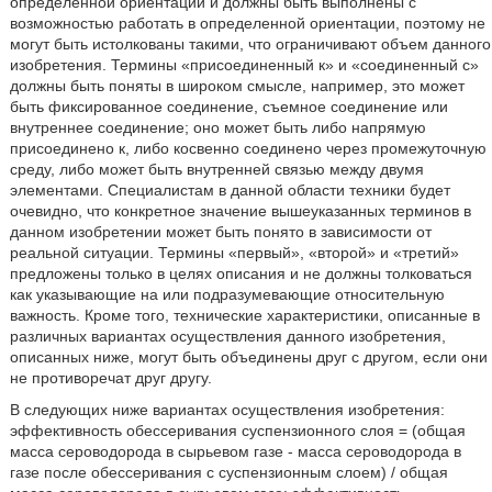
определенной ориентации и должны быть выполнены с
возможностью работать в определенной ориентации, поэтому не
могут быть истолкованы такими, что ограничивают объем данного
изобретения. Термины «присоединенный к» и «соединенный с»
должны быть поняты в широком смысле, например, это может
быть фиксированное соединение, съемное соединение или
внутреннее соединение; оно может быть либо напрямую
присоединено к, либо косвенно соединено через промежуточную
среду, либо может быть внутренней связью между двумя
элементами. Специалистам в данной области техники будет
очевидно, что конкретное значение вышеуказанных терминов в
данном изобретении может быть понято в зависимости от
реальной ситуации. Термины «первый», «второй» и «третий»
предложены только в целях описания и не должны толковаться
как указывающие на или подразумевающие относительную
важность. Кроме того, технические характеристики, описанные в
различных вариантах осуществления данного изобретения,
описанных ниже, могут быть объединены друг с другом, если они
не противоречат друг другу.
В следующих ниже вариантах осуществления изобретения:
эффективность обессеривания суспензионного слоя = (общая
масса сероводорода в сырьевом газе - масса сероводорода в
газе после обессеривания с суспензионным слоем) / общая