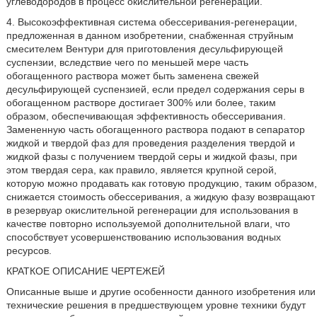
углеводородов в процесс окислительной регенерации.
4. Высокоэффективная система обессеривания-регенерации,
предложенная в данном изобретении, снабженная струйным
смесителем Вентури для приготовления десульфирующей
суспензии, вследствие чего по меньшей мере часть
обогащенного раствора может быть заменена свежей
десульфирующей суспензией, если предел содержания серы в
обогащенном растворе достигает 300% или более, таким
образом, обеспечивающая эффективность обессеривания.
Замененную часть обогащенного раствора подают в сепаратор
жидкой и твердой фаз для проведения разделения твердой и
жидкой фазы с получением твердой серы и жидкой фазы, при
этом твердая сера, как правило, является крупной серой,
которую можно продавать как готовую продукцию, таким образом,
снижается стоимость обессеривания, а жидкую фазу возвращают
в резервуар окислительной регенерации для использования в
качестве повторно используемой дополнительной влаги, что
способствует усовершенствованию использования водных
ресурсов.
КРАТКОЕ ОПИСАНИЕ ЧЕРТЕЖЕЙ
Описанные выше и другие особенности данного изобретения или
технические решения в предшествующем уровне техники будут