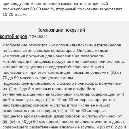
при следующем соотношении компонентов: вторичный
поликарбонат 80-90 мас.%, вторичный полиэтилентерефталат
10-20 мас.%.
Композиции покрытий
контейнеров
// 2645341
Изобретение относится к композициям покрытий контейнеров
на основе смол сложных полиэфиров. Описана жидкая
композиция покрытия для нанесения на поверхность
контейнера для пищевых продуктов или напитков или его часть,
которая по существу не содержит бисфенола А и его
производных, при этом композиция покрытия содержит: (А) от
70 до 90 массовых процентов смолы
гидроксилфункционального сложного полиэфира, полученной
из: (i) от 1 до 8 молярных процентов альфа,бета-
этиленненасыщенной дикарбоновой кислоты, содержащей от 4
до 5 атомов углерода, (ii) от 10 до 30 молярных процентов
нафталиндикарбоновой кислоты, в том числе ее низших
алкиловых сложных эфиров, (iii) от 10 до 30 молярных
процентов ароматической дикарбоновой кислоты, отличной от
(ii), (iv) от 40 до 60 молярных процентов алифатического диола,
содержащего разветвленные алкильные группы, и (v) от 0,2 до 4