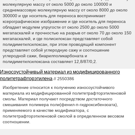
молекулярную массу от около 5000 до около 100000 и
среднемассовую молекулярную массу от около 8000 до около
300000 и где носитель для переноса воспринимает
ксерографическое изображение и где носитель для переноса
обладает модулем упругости от около 2500 до около 5000
мегапаскалей и прочностью на разрыв от около 70 до около 150
мегапаскалей, и где полисилоксан представляет собой
полидиметилсилоксан, при этом проводящий компонент
представляет собой углеродную сажу и соотношение
углеродной сажи, биарилполикарбоната и
полидиметилсилоксана составляет 12,8/87/0,2.
Износоустойчивый материал из модифицированного
политетрафторэтилена
// 2550386
Изобретение относится к получению износоустойчивого
материала из модифицированной политетрафторэтиленовой
смолы. Материал получают посредством достаточного
смешивания полимера поли(фенил-п-гидроксибензоата),
применяемого в качестве модификатора, с
политетрафторэтиленовой смолой в определенном весовом
соотношении.