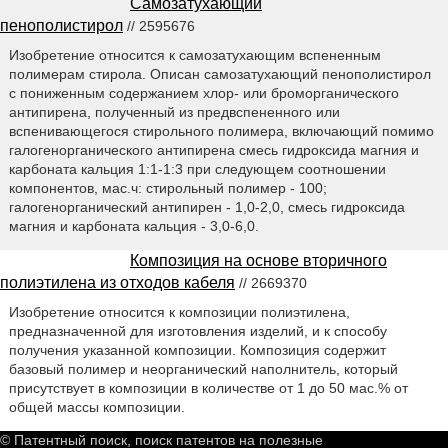
Самозатухающий
пенополистирол
// 2595676
Изобретение относится к самозатухающим вспененным
полимерам стирола. Описан самозатухающий пенополистирол
с пониженным содержанием хлор- или броморганического
антипирена, полученный из предвспененного или
вспенивающегося стирольного полимера, включающий помимо
галогенорганического антипирена смесь гидроксида магния и
карбоната кальция 1:1-1:3 при следующем соотношении
компонентов, мас.ч: стирольный полимер - 100;
галогенорганический антипирен - 1,0-2,0, смесь гидроксида
магния и карбоната кальция - 3,0-6,0.
Композиция на основе вторичного
полиэтилена из отходов кабеля
// 2669370
Изобретение относится к композиции полиэтилена,
предназначенной для изготовления изделий, и к способу
получения указанной композиции. Композиция содержит
базовый полимер и неорганический наполнитель, который
присутствует в композиции в количестве от 1 до 50 мас.% от
общей массы композиции.
© Патентный поиск, поиск патентов на полезные