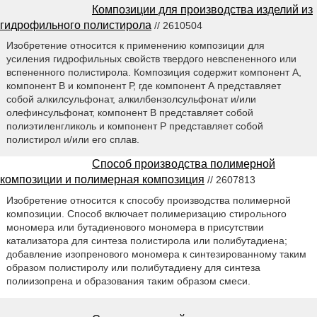
Композиции для производства изделий из
гидрофильного полистирола
// 2610504
Изобретение относится к применению композиции для
усиления гидрофильных свойств твердого невспененного или
вспененного полистирола. Композиция содержит компонент А,
компонент В и компонент Р, где компонент А представляет
собой алкилсульфонат, алкилбензолсульфонат и/или
олефинсульфонат, компонент В представляет собой
полиэтиленгликоль и компонент Р представляет собой
полистирол и/или его сплав.
Способ производства полимерной
композиции и полимерная композиция
// 2607813
Изобретение относится к способу производства полимерной
композиции. Способ включает полимеризацию стирольного
мономера или бутадиенового мономера в присутствии
катализатора для синтеза полистирола или полибутадиена;
добавление изопренового мономера к синтезированному таким
образом полистиролу или полибутадиену для синтеза
полиизопрена и образования таким образом смеси.