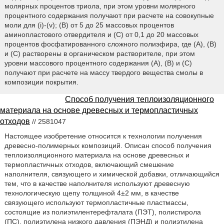
молярных процентов триола, при этом уровни молярного
процентного содержания получают при расчете на совокупные
моли для (i)-(v); (B) от 5 до 25 массовых процентов
аминопластового отвердителя и (С) от 0,1 до 20 массовых
процентов фосфатированного сложного полиэфира, где (А), (B)
и (С) растворены в органическом растворителе, при этом
уровни массового процентного содержания (А), (В) и (С)
получают при расчете на массу твердого вещества смолы в
композиции покрытия.
Способ получения теплоизоляционного
материала на основе древесных и термопластичных
отходов
// 2581047
Настоящее изобретение относится к технологии получения
древесно-полимерных композиций. Описан способ получения
теплоизоляционного материала на основе древесных и
термопластичных отходов, включающий смешение
наполнителя, связующего и химической добавки, отличающийся
тем, что в качестве наполнителя используют древесную
технологическую щепу толщиной 4±2 мм, в качестве
связующего используют термопластичные пластмассы,
состоящие из полиэтилентерефталата (ПЭТ), полистирола
(ПС), полиэтилена низкого давления (ПЭНД) и полиэтилена