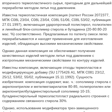
вторичного термопластичного сырья, пригодным для дальнейшей
переработки методом литья под давлением.
Известна термопластичная композиция (патент России 2072377,
МПК C08L 23/04, C08L 23/04, C08L 51/06, C08L 53/02, публикация
27.01.1997), включающая ударопрочный полистирол, полиэтилен
и линейный блок-сополимер стирола и бутадиена (20-80:80-20
мас. %) соответственно. Предлагаемые по патенту смеси легко
перерабатываются и находят применение для изготовления
изделий, обладающих высокими механическими свойствами.
Однако данная композиция не обеспечивает получение
качественных изделий методом литья под давлением с
изотропными механическими свойствами по контуру изделий.
Известны композиции, включающие отходы термопластов и
модифицирующую добавку (SU 1775426 А1, МПК С081 23/12,
25/12, 53/02, 55/02, публикация 15.11.1992). Сущность
изобретения: композиция содержит, мас. ч.: сополимер стирола с
акрилонитрилом и метилметакрилатом 80-85, полипропилен или
акрилонитрилбутадиенстирольный сополимер 10-15;
бутадиенстирольный термоэластопласт радиального строения с
содержанием связанного стирола 30%.
Однако, использование модификатора трех-замещенного