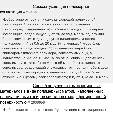
Самозатухающая полимерная
композиция
// 2645485
Изобретение относится к самозатухающей полимерной
композиции. Описана самозатухающая полимерная
композиция, содержащая: a) стабилизирующую полимерную
композицию, содержащую: i) от 80 до 99,5 мас.% одного или
более совместимых друг с другом винилароматических
полимеров; и ii) от 0,5 до 20 мас.% по меньшей мере блок-
сополимера, содержащего: 1) по меньшей мере блок
винилароматического полимера, совместимый с (i), в
количестве не менее 15 мас.%, по отношению к целому блок-
сополимеру, а также 2) по меньшей мере блок винилового
сополимера, содержащий эпоксидные группы, так чтобы масса
оксиранового кислорода составляла от 0,7 до 19 мас.% по
отношению к целому блок-сополимеру; и b) от 0,03 до 10 мас.ч.
Способ получения композиционных
материалов в виде полимерных матриц, наполненных
наночастицами оксидов металлов с модифицированной
поверхностью
// 2638658
Изобретение относится к способу получения композиционных