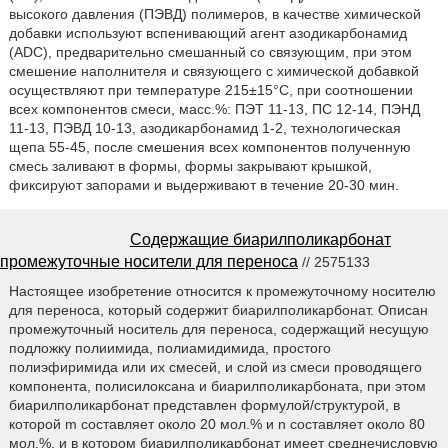
высокого давления (ПЭВД) полимеров, в качестве химической
добавки используют вспенивающий агент азодикарбонамид
(ADC), предварительно смешанный со связующим, при этом
смешение наполнителя и связующего с химической добавкой
осуществляют при температуре 215±15°C, при соотношении
всех компонентов смеси, масс.%: ПЭТ 11-13, ПС 12-14, ПЭНД
11-13, ПЭВД 10-13, азодикарбонамид 1-2, технологическая
щепа 55-45, после смешения всех компонентов полученную
смесь заливают в формы, формы закрывают крышкой,
фиксируют запорами и выдерживают в течение 20-30 мин.
Содержащие биарилполикарбонат
промежуточные носители для переноса
// 2575133
Настоящее изобретение относится к промежуточному носителю
для переноса, который содержит биарилполикарбонат. Описан
промежуточный носитель для переноса, содержащий несущую
подложку полиимида, полиамидимида, простого
полиэфиримида или их смесей, и слой из смеси проводящего
компонента, полисилоксана и биарилполикарбоната, при этом
биарилполикарбонат представлен формулой/структурой, в
которой m составляет около 20 мол.% и n составляет около 80
мол.%, и в котором биарилполикарбонат имеет среднечисловую