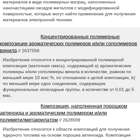
материалов в виде полимерных матриц, наполненных
наночастицами оксидов металлов с модифицированной
поверхностью, которые могут найти применение для получения
материалов электронной техники.
Концентрированные полимерные
композиции ароматических полимеров и/или сополимеров
винила
// 2637558
Изобретение относится к концентрированной полимерной
композиции (маточная смесь), содержащей a) ароматические
полимеры и/или сополимеры винила в количестве, равном по
меньшей мере 10 мас.%, по отношению к целой композиции, b)
по меньшей мере одно соединение, содержащее
функциональные эпоксидные группы, в количестве от 0,01 до 5
мас.
Композиция, наполненная порошком
актиноида и ароматическим полимером и/или
полиметилметакрилатом
// 2628599
Изобретение относится к области композиций для получения
ядерного топлива на основе порошка актиноида. Композиция