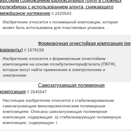
высоким содержанием карбоксильных групп в сложных
полиэфирах с использованием агента, снижающего
межфазное натяжение
// 2420543
Изобретение относится к полимерной композиции, которая
может быть использована для пластиковых упаковок. .
Формовочная огнестойкая композиция (ее
варианты)
// 1578158
Изобретение относится к формовочным огнестойким
композициям на основе полибутилентерефталата (ПБТФ),
которые могут найти применение в электротехнике и
электронике.
Самозатухающая полимерная
композиция
// 2645547
Настоящее изобретение относится к стабилизированным
самозатухающим винилароматическим полимерным
композициям. Описана самозатухающая полимерная
композиция, содержащая: a) стабилизирующую полимерную
композицию, содержащую: i.