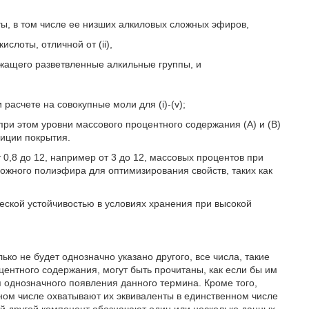
ты, в том числе ее низших алкиловых сложных эфиров,
ислоты, отличной от (ii),
ржащего разветвленные алкильные группы, и
асчете на совокупные моли для (i)-(v);
при этом уровни массового процентного содержания (А) и (В)
зиции покрытия.
 0,8 до 12, например от 3 до 12, массовых процентов при
ожного полиэфира для оптимизирования свойств, таких как
ской устойчивостью в условиях хранения при высокой
ько не будет однозначно указано другого, все числа, такие
ентного содержания, могут быть прочитаны, как если бы им
 однозначного появления данного термина. Кроме того,
ном числе охватывают их эквиваленты в единственном числе