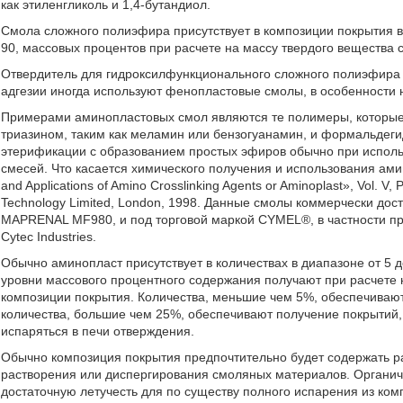
как этиленгликоль и 1,4-бутандиол.
Смола сложного полиэфира присутствует в композиции покрытия в к
90, массовых процентов при расчете на массу твердого вещества 
Отвердитель для гидроксилфункционального сложного полиэфира 
адгезии иногда используют фенопластовые смолы, в особенности 
Примерами аминопластовых смол являются те полимеры, которые 
триазином, таким как меламин или бензогуанамин, и формальдег
этерификации с образованием простых эфиров обычно при использ
смесей. Что касается химического получения и использования ами
and Applications of Amino Crosslinking Agents or Aminoplast», Vol. V, Pa
Technology Limited, London, 1998. Данные смолы коммерчески до
MAPRENAL MF980, и под торговой маркой CYMEL®, в частности п
Cytec Industries.
Обычно аминопласт присутствует в количествах в диапазоне от 5 до
уровни массового процентного содержания получают при расчете 
композиции покрытия. Количества, меньшие чем 5%, обеспечивают
количества, большие чем 25%, обеспечивают получение покрытий,
испаряться в печи отверждения.
Обычно композиция покрытия предпочтительно будет содержать раз
растворения или диспергирования смоляных материалов. Органи
достаточную летучесть для по существу полного испарения из ком