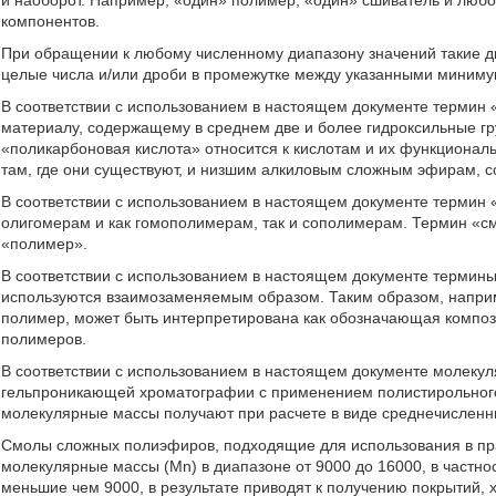
и наоборот. Например, «один» полимер, «один» сшиватель и любо
компонентов.
При обращении к любому численному диапазону значений такие 
целые числа и/или дроби в промежутке между указанными миним
В соответствии с использованием в настоящем документе термин 
материалу, содержащему в среднем две и более гидроксильные гр
«поликарбоновая кислота» относится к кислотам и их функциона
там, где они существуют, и низшим алкиловым сложным эфирам, 
В соответствии с использованием в настоящем документе термин
олигомерам и как гомополимерам, так и сополимерам. Термин «
«полимер».
В соответствии с использованием в настоящем документе термины
используются взаимозаменяемым образом. Таким образом, наприм
полимер, может быть интерпретирована как обозначающая компо
полимеров.
В соответствии с использованием в настоящем документе молеку
гельпроникающей хроматографии с применением полистирольного с
молекулярные массы получают при расчете в виде среднечисленн
Смолы сложных полиэфиров, подходящие для использования в пра
молекулярные массы (Mn) в диапазоне от 9000 до 16000, в частно
меньшие чем 9000, в результате приводят к получению покрытий,