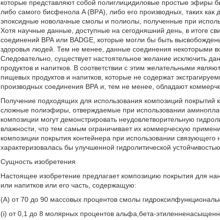
которые представляют собой полиглицидиловые простые эфиры би
либо самого бисфенола A (BPА), либо его производных, таких ка
эпоксидные новолачные смолы и полиолы, полученные при исполь
Хотя научные данные, доступные на сегодняшний день, в итоге св
соединений ВРА или BADGE, которые могли бы быть высвобождены
здоровья людей. Тем не менее, данные соединения некоторыми в
Следовательно, существует настоятельное желание исключить да
продуктов и напитков. В соответствии с этим желательными являю
пищевых продуктов и напитков, которые не содержат экстрагируе
производных соединения ВРА и, тем не менее, обладают коммерч
Получение подходящих для использования композиций покрытий 
сложные полиэфиры, отверждаемые при использовании аминоплас
композиции могут демонстрировать неудовлетворительную гидроли
влажности, что тем самым ограничивает их коммерческую примени
композиции покрытия контейнера при использовании связующего 
характеризовалась бы улучшенной гидролитической устойчивостью
Сущность изобретения
Настоящее изобретение предлагает композицию покрытия для нан
или напитков или его часть, содержащую:
(А) от 70 до 90 массовых процентов смолы гидроксилфункциональ
(i) от 0,1 до 8 молярных процентов альфа,бета-этиленненасыщен