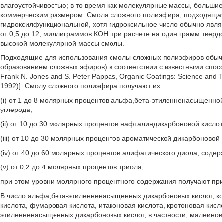
влагоустойчивостью; в то время как молекулярные массы, большие
коммерческим размером. Смола сложного полиэфира, подходящая 
гидроксилфункциональной, хотя гидроксильное число обычно явля
от 0,5 до 12, миллиграммов КОН при расчете на один грамм твер
высокой молекулярной массы смолы.
Подходящие для использования смолы сложных полиэфиров обычн
образованием сложных эфиров) в соответствии с известными спосо
Frank N. Jones and S. Peter Pappas, Organic Coatings: Science and T
1992)]. Смолу сложного полиэфира получают из:
(i) от 1 до 8 молярных процентов альфа,бета-этиленненасыщенно
углерода,
(ii) от 10 до 30 молярных процентов нафталиндикарбоновой кисло
(iii) от 10 до 30 молярных процентов ароматической дикарбоновой к
(iv) от 40 до 60 молярных процентов алифатического диола, соде
(v) от 0,2 до 4 молярных процентов триола,
при этом уровни молярного процентного содержания получают при р
В число альфа,бета-этиленненасыщенных дикарбоновых кислот, к
кислота, фумаровая кислота, итаконовая кислота, кротоновая кисл
этиленненасыщенных дикарбоновых кислот, в частности, малеиново