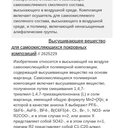
самоокисляемого смоляного состава,
высыхающего в воздушной среде. Композиция
включает осушитель для самоокисляемого
смоляного состава, высыхающего в воздушной
среде, и полимер, включающий ненасыщенные
алифатические группы.
Высушивающее вещество
для самоокисляющихся покровных
композиций
// 2625229
Изобретение относится к высыхающей на воздухе
самоокислющейся полимерной композиции,
содержащей высушивающее вещество на основе
марганца. Самоокисляющаяся полимерная
композиция включает высушивающее вещество,
полученное путем смешивания 1,4,7-
триалкил-1,4,7-триазациклононана (L) и соли
марганца, имеющей общую формулу Mn2+[X]n, в
которой в качестве аниона X выбирают PF6-,
SbF6-, AsF6-, BF4-, B(C6F5)4-, Cl-, Br-, I-, NO3- или
R2COO-, и в этом случае n=2, или анион X
представляет собой SO42-, и в этом случае n=1,
причем R2 представляет собой C1-C20-алкил.