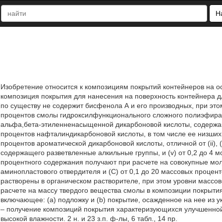
Н
Изобретение относится к композициям покрытий контейнеров на 
композиция покрытия для нанесения на поверхность контейнера дл
по существу не содержит бисфенола А и его производных, при это
процентов смолы гидроксилфункционального сложного полиэфира, п
альфа,бета-этиленненасыщенной дикарбоновой кислоты, содержащей
процентов нафталиндикарбоновой кислоты, в том числе ее низших 
процентов ароматической дикарбоновой кислоты, отличной от (ii), 
содержащего разветвленные алкильные группы, и (v) от 0,2 до 4 
процентного содержания получают при расчете на совокупные моли 
аминопластового отвердителя и (С) от 0,1 до 20 массовых процент
растворены в органическом растворителе, при этом уровни массово
расчете на массу твердого вещества смолы в композиции покрыти
включающее: (a) подложку и (b) покрытие, осажденное на нее из 
– получение композиций покрытия характеризующихся улучшенной
высокой влажности. 2 н. и 23 з.п. ф-лы, 6 табл., 14 пр.