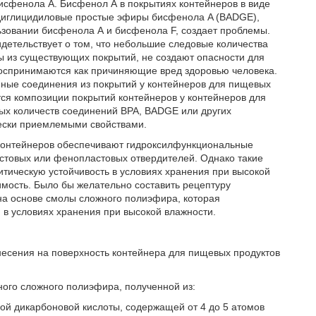
сфенола А. Бисфенол А в покрытиях контейнеров в виде
к диглицидиловые простые эфиры бисфенола A (BADGE),
зовании бисфенола А и бисфенола F, создает проблемы.
идетельствует о том, что небольшие следовые количества
 из существующих покрытий, не создают опасности для
оспринимаются как причиняющие вред здоровью человека.
нные соединения из покрытий у контейнеров для пищевых
тся композиции покрытий контейнеров у контейнеров для
мых количеств соединений ВРА, BADGE или других
ески приемлемыми свойствами.
контейнеров обеспечивают гидроксилфункциональные
товых или фенопластовых отвердителей. Однако такие
тическую устойчивость в условиях хранения при высокой
мость. Было бы желательно составить рецептуру
на основе смолы сложного полиэфира, которая
 в условиях хранения при высокой влажности.
есения на поверхность контейнера для пищевых продуктов
ного сложного полиэфира, полученной из:
ной дикарбоновой кислоты, содержащей от 4 до 5 атомов