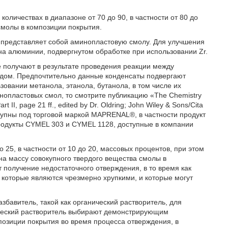
оличествах в диапазоне от 70 до 90, в частности от 80 до
смолы в композиции покрытия.
представляет собой аминопластовую смолу. Для улучшения
на алюминии, подвергнутом обработке при использовании Zr.
получают в результате проведения реакции между
идом. Предпочтительно данные конденсаты подвергают
овании метанола, этанола, бутанола, в том числе их
нопластовых смол, то смотрите публикацию «The Chemistry
rt II, page 21 ff., edited by Dr. Oldring; John Wiley & Sons/Cita
ступны под торговой маркой MAPRENAL®, в частности продукт
родукты CYMEL 303 и CYMEL 1128, доступные в компании
 25, в частности от 10 до 20, массовых процентов, при этом
на массу совокупного твердого вещества смолы в
 получение недостаточного отверждения, в то время как
 которые являются чрезмерно хрупкими, и которые могут
бавитель, такой как органический растворитель, для
ческий растворитель выбирают демонстрирующим
позиции покрытия во время процесса отверждения, в