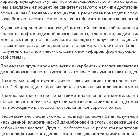
характеризующихся улучшенной отверждаемостью, о чем свидетель
чем 1 молярный процент, не свидетельствуют о наличии достаточн
большие чем 8 молярных процентов, в результате приводят к полу
воздействию высоких температур способа изготовления консервно
В условиях хранения композиций покрытий при высокой влажности
являются нафталиндикарбоновые кислоты, в частности, их димет
молярных процентов, в результате приводят к получению недостат
высокотемпературной влажности; в то время как количества, боль
получению кристаллических сложных полиэфиров, формирующих 
свойствами.
Примерами других ароматических дикарбоновых кислот являются 
дикарбоновые кислоты в указанных количествах уменьшают тенде
Примерами алифатических диолов, включающих алкильное разветв
этил-1,3-пропандиол. Данные диолы в указанных количествах уме
Примерами триолов являются триметилолпропан и триметилолэтан.
обеспечивает получение лучшей химической стойкости и надлежащ
что необходимо в способе изготовления консервной банки.
Необязательно смола сложного полиэфира может быть получена п
насыщенной алифатической дикарбоновой кислоты, содержащей от 
себациновая кислота. Другие необязательные реагенты представл
циклоалифатического диола, такого как циклогександиметанол, и 