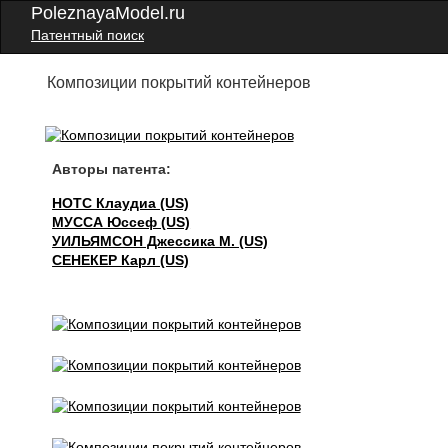
PoleznayaModel.ru
Патентный поиск
Композиции покрытий контейнеров
Авторы патента:
НОТС Клаудиа (US)
МУССА Юссеф (US)
УИЛЬЯМСОН Джессика М. (US)
СЕНЕКЕР Карл (US)