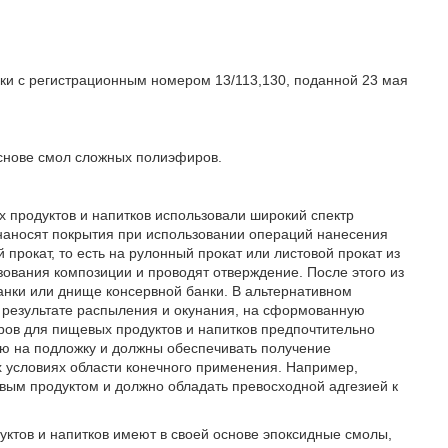
ки с регистрационным номером 13/113,130, поданной 23 мая
основе смол сложных полиэфиров.
 продуктов и напитков использовали широкий спектр
наносят покрытия при использовании операций нанесения
прокат, то есть на рулонный прокат или листовой прокат из
ования композиции и проводят отверждение. После этого из
нки или днище консервной банки. В альтернативном
 результате распыления и окунания, на сформованную
еров для пищевых продуктов и напитков предпочтительно
ю на подложку и должны обеспечивать получение
х условиях области конечного применения. Например,
евым продуктом и должно обладать превосходной адгезией к
ктов и напитков имеют в своей основе эпоксидные смолы,