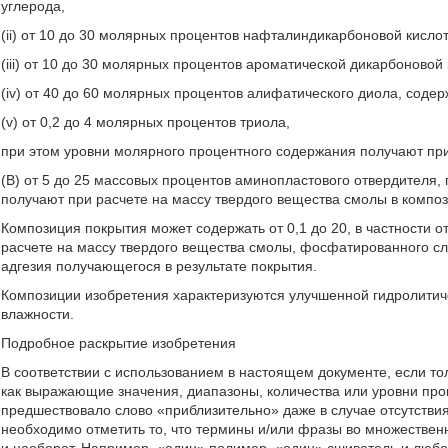
углерода,
(ii) от 10 до 30 молярных процентов нафталиндикарбоновой кисло
(iii) от 10 до 30 молярных процентов ароматической дикарбоновой к
(iv) от 40 до 60 молярных процентов алифатического диола, соде
(v) от 0,2 до 4 молярных процентов триола,
при этом уровни молярного процентного содержания получают при р
(В) от 5 до 25 массовых процентов аминопластового отвердителя, 
получают при расчете на массу твердого вещества смолы в компо
Композиция покрытия может содержать от 0,1 до 20, в частности от
расчете на массу твердого вещества смолы, фосфатированного сл
адгезия получающегося в результате покрытия.
Композиции изобретения характеризуются улучшенной гидролитиче
влажности.
Подробное раскрытие изобретения
В соответствии с использованием в настоящем документе, если тол
как выражающие значения, диапазоны, количества или уровни проц
предшествовало слово «приблизительно» даже в случае отсутствия
необходимо отметить то, что термины и/или фразы во множествен