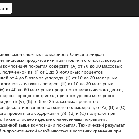
айти
основе смол сложных полиэфиров. Описана жидкая
я пищевых продуктов или напитков или его часть, которая
м композиция покрытия содержит: (А) от 70 до 90 массовых
олученной из: (i) от 1 до 8 молярных процентов
 от 4 до 5 атомов углерода, (ii) от 10 до 30 молярных
алкиловых сложных эфиров, (iii) от 10 до 30 молярных
(iv) от 40 до 60 молярных процентов алифатического диола,
молярных процентов триола, при этом уровни молярного
для (i)-(v); (B) от 5 до 25 массовых процентов
ов фосфатированного сложного полиэфира, где (А), (B) и (С)
го процентного содержания (А), (В) и (С) получают при
я. Также описано изделие с нанесенным покрытием,
указанной выше композиции покрытия. Технический результат
 гидролитической устойчивостью в условиях хранения при