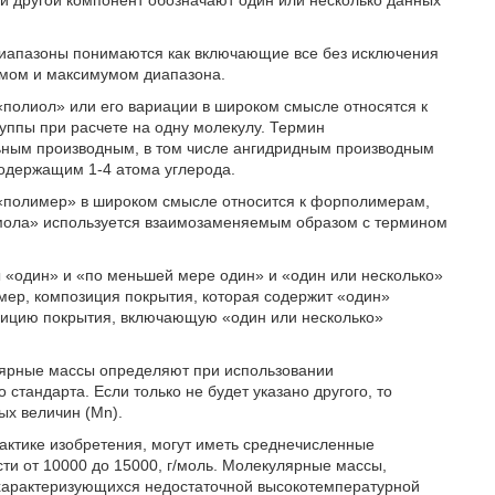
й другой компонент обозначают один или несколько данных
диапазоны понимаются как включающие все без исключения
умом и максимумом диапазона.
«полиол» или его вариации в широком смысле относятся к
уппы при расчете на одну молекулу. Термин
льным производным, в том числе ангидридным производным
содержащим 1-4 атома углерода.
 «полимер» в широком смысле относится к форполимерам,
смола» используется взаимозаменяемым образом с термином
 «один» и «по меньшей мере один» и «один или несколько»
ер, композиция покрытия, которая содержит «один»
зицию покрытия, включающую «один или несколько»
лярные массы определяют при использовании
тандарта. Если только не будет указано другого, то
ых величин (Mn).
ктике изобретения, могут иметь среднечисленные
сти от 10000 до 15000, г/моль. Молекулярные массы,
 характеризующихся недостаточной высокотемпературной