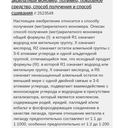
акрилатный мономер, полимер, покровное
средство, способ получения и способ
сшивания
// 2523549
Настоящее изобретение относится к способу
получения (мет)акрилатного мономера. Описан
способ получения (мет)акрилатного мономера
общей формулы (I): в которой R1 означает
водород или метильную группу, X означает
кислород, R2 означает остаток алкильной группы с
3-6 атомами углерода и одной альдегидной
группой, отличающийся тем, что исходный продукт
формулы (III): в которой R1 означает водород или
метильную группу, X означает кислород, и R5
означает ненасыщенный алкильный остаток по
меньшей мере с одной двойной связью и 3-6
атомами углерода, подвергают взаимодействию с
монооксидом углерода и водородом в присутствии
катализатора, который является комплексом,
содержащим родий, иридий, палладий и/или
кобальт и фосфорсодержащее соединение в
качестве лиганда, причем отношение металла к
лиганду предпочтительно составляет от 1:1 до
1:1000, особенно предпочтительно от 1:2 до 1:200.