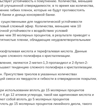
ствует устойчивость к помутнению. Количества, меньшие
ой улучшенной отверждаемости; в то время как количества,
чению гибких пленок, которые не будут противостоять
й банки и днища консервной банки.
 существенными для гидролитической устойчивости
иловый сложный эфир. Количества, меньшие чем 10
очной устойчивости к воздействию условий
шие чем 30 молярных процентов, в результате приводят к
пятнистые пленки, обладающие неудовлетворительными
изофталевая кислота и терефталевая кислота. Данные
нцию сложного полиэфира к кристаллизации.
ление, являются 2-метил-1,3-пропандиол и 2-бутил-2-
ньшают тенденцию сложного полиэфира к кристаллизации.
 Присутствие триолов в указанных количествах
ей смеси из твердости и гибкости в отвержденном покрытии,
ри использовании вплоть до 15 молярных процентов
4 до 12 атомов углерода, такой как адипиновая кислота и
яют собой вплоть до 5 молярных процентов
вплоть до 15 молярных процентов линейного диола, такого