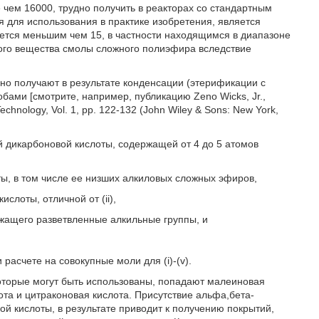
 чем 16000, трудно получить в реакторах со стандартным
для использования в практике изобретения, является
ется меньшим чем 15, в частности находящимся в диапазоне
дого вещества смолы сложного полиэфира вследствие
о получают в результате конденсации (этерификации с
бами [смотрите, например, публикацию Zeno Wicks, Jr.,
echnology, Vol. 1, pp. 122-132 (John Wiley & Sons: New York,
й дикарбоновой кислоты, содержащей от 4 до 5 атомов
ты, в том числе ее низших алкиловых сложных эфиров,
ислоты, отличной от (ii),
ржащего разветвленные алкильные группы, и
асчете на совокупные моли для (i)-(v).
оторые могут быть использованы, попадают малеиновая
ота и цитраконовая кислота. Присутствие альфа,бета-
й кислоты, в результате приводит к получению покрытий,