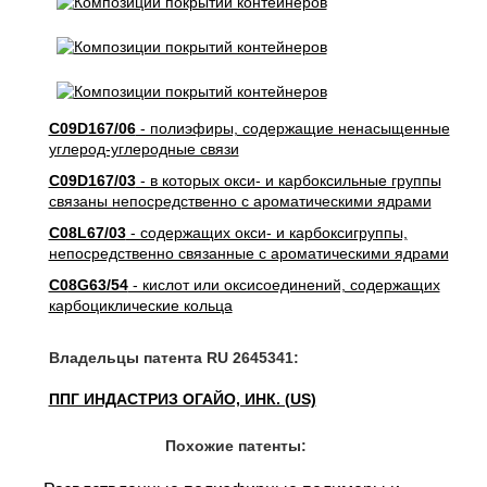
C09D167/06
- полиэфиры, содержащие ненасыщенные
углерод-углеродные связи
C09D167/03
- в которых окси- и карбоксильные группы
связаны непосредственно с ароматическими ядрами
C08L67/03
- содержащих окси- и карбоксигруппы,
непосредственно связанные с ароматическими ядрами
C08G63/54
- кислот или оксисоединений, содержащих
карбоциклические кольца
Владельцы патента RU 2645341:
ППГ ИНДАСТРИЗ ОГАЙО, ИНК. (US)
Похожие патенты: