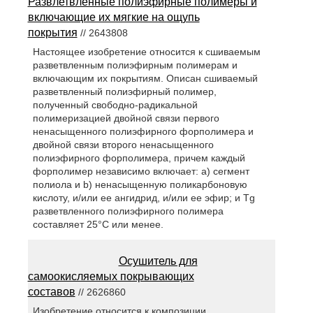
Развлетвленные полиэфирные полимеры и
включающие их мягкие на ощупь
покрытия
// 2643808
Настоящее изобретение относится к сшиваемым
разветвленным полиэфирным полимерам и
включающим их покрытиям. Описан сшиваемый
разветвленный полиэфирный полимер,
полученный свободно-радикальной
полимеризацией двойной связи первого
ненасыщенного полиэфирного форполимера и
двойной связи второго ненасыщенного
полиэфирного форполимера, причем каждый
форполимер независимо включает: a) сегмент
полиола и b) ненасыщенную поликарбоновую
кислоту, и/или ее ангидрид, и/или ее эфир; и Tg
разветвленного полиэфирного полимера
составляет 25°C или менее.
Осушитель для
самоокисляемых покрывающих
составов
// 2626860
Изобретение относится к композиции