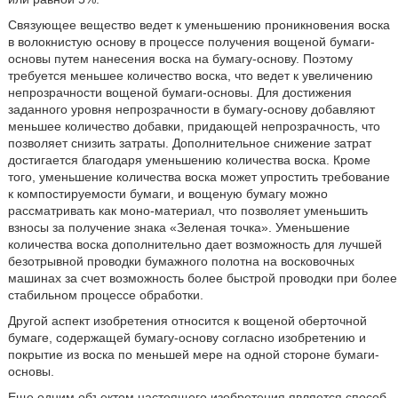
Связующее вещество ведет к уменьшению проникновения воска
в волокнистую основу в процессе получения вощеной бумаги-
основы путем нанесения воска на бумагу-основу. Поэтому
требуется меньшее количество воска, что ведет к увеличению
непрозрачности вощеной бумаги-основы. Для достижения
заданного уровня непрозрачности в бумагу-основу добавляют
меньшее количество добавки, придающей непрозрачность, что
позволяет снизить затраты. Дополнительное снижение затрат
достигается благодаря уменьшению количества воска. Кроме
того, уменьшение количества воска может упростить требование
к компостируемости бумаги, и вощеную бумагу можно
рассматривать как моно-материал, что позволяет уменьшить
взносы за получение знака «Зеленая точка». Уменьшение
количества воска дополнительно дает возможность для лучшей
безотрывной проводки бумажного полотна на восковочных
машинах за счет возможность более быстрой проводки при более
стабильном процессе обработки.
Другой аспект изобретения относится к вощеной оберточной
бумаге, содержащей бумагу-основу согласно изобретению и
покрытие из воска по меньшей мере на одной стороне бумаги-
основы.
Еще одним объектом настоящего изобретения является способ