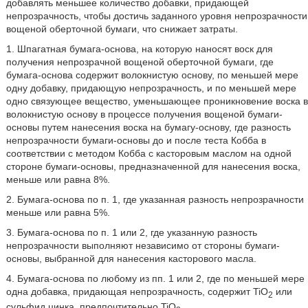
добавлять меньшее количество добавки, придающей
непрозрачность, чтобы достичь заданного уровня непрозрачности
вощеной оберточной бумаги, что снижает затраты.
1. Шпагатная бумага-основа, на которую наносят воск для
получения непрозрачной вощеной оберточной бумаги, где
бумага-основа содержит волокнистую основу, по меньшей мере
одну добавку, придающую непрозрачность, и по меньшей мере
одно связующее вещество, уменьшающее проникновение воска в
волокнистую основу в процессе получения вощеной бумаги-
основы путем нанесения воска на бумагу-основу, где разность
непрозрачности бумаги-основы до и после теста Кобба в
соответствии с методом Кобба с касторовым маслом на одной
стороне бумаги-основы, предназначенной для нанесения воска,
меньше или равна 8%.
2. Бумага-основа по п. 1, где указанная разность непрозрачности
меньше или равна 5%.
3. Бумага-основа по п. 1 или 2, где указанную разность
непрозрачности выполняют независимо от стороны бумаги-
основы, выбранной для нанесения касторового масла.
4. Бумага-основа по любому из пп. 1 или 2, где по меньшей мере
одна добавка, придающая непрозрачность, содержит TiO
или
2
сульфид цинка, предпочтительно TiO
.