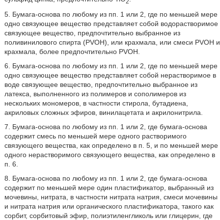
2
5. Бумага-основа по любому из пп. 1 или 2, где по меньшей мере
одно связующее вещество представляет собой водорастворимое
связующее вещество, предпочтительно выбранное из
поливинилового спирта (PVOH), или крахмала, или смеси PVOH и
крахмала, более предпочтительно PVOH.
6. Бумага-основа по любому из пп. 1 или 2, где по меньшей мере
одно связующее вещество представляет собой нерастворимое в
воде связующее вещество, предпочтительно выбранное из
латекса, выполненного из полимеров и сополимеров из
нескольких мономеров, в частности стирола, бутадиена,
акриловых сложных эфиров, винилацетата и акрилонитрила.
7. Бумага-основа по любому из пп. 1 или 2, где бумага-основа
содержит смесь по меньшей мере одного растворимого
связующего вещества, как определено в п. 5, и по меньшей мере
одного нерастворимого связующего вещества, как определено в
п. 6.
8. Бумага-основа по любому из пп. 1 или 2, где бумага-основа
содержит по меньшей мере один пластификатор, выбранный из
мочевины, нитрата, в частности нитрата натрия, смеси мочевины
и нитрата натрия или органического пластификатора, такого как
сорбит, сорбитовый эфир, полиэтиленгликоль или глицерин, где