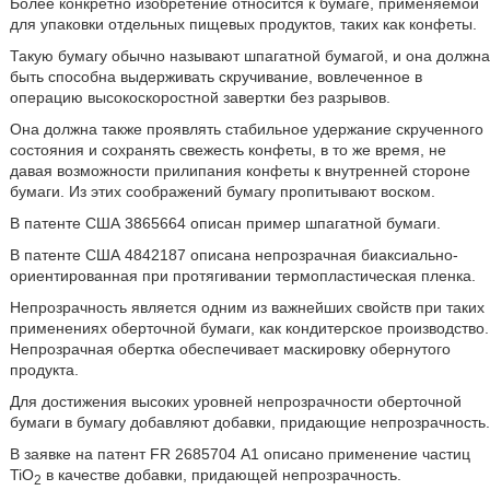
Более конкретно изобретение относится к бумаге, применяемой
для упаковки отдельных пищевых продуктов, таких как конфеты.
Такую бумагу обычно называют шпагатной бумагой, и она должна
быть способна выдерживать скручивание, вовлеченное в
операцию высокоскоростной завертки без разрывов.
Она должна также проявлять стабильное удержание скрученного
состояния и сохранять свежесть конфеты, в то же время, не
давая возможности прилипания конфеты к внутренней стороне
бумаги. Из этих соображений бумагу пропитывают воском.
В патенте США 3865664 описан пример шпагатной бумаги.
В патенте США 4842187 описана непрозрачная биаксиально-
ориентированная при протягивании термопластическая пленка.
Непрозрачность является одним из важнейших свойств при таких
применениях оберточной бумаги, как кондитерское производство.
Непрозрачная обертка обеспечивает маскировку обернутого
продукта.
Для достижения высоких уровней непрозрачности оберточной
бумаги в бумагу добавляют добавки, придающие непрозрачность.
В заявке на патент FR 2685704 А1 описано применение частиц
TiO
в качестве добавки, придающей непрозрачность.
2