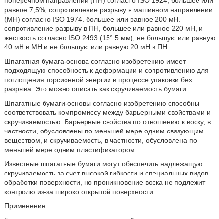
поперечном направлении (ПН) согласно ISO 1924, большее или
равное 7,5%, сопротивление разрыву в машинном направлении
(МН) согласно ISO 1974, большее или равное 200 мН,
сопротивление разрыву в ПН, большее или равное 220 мН, и
жесткость согласно ISO 2493 (15° 5 мм), не большую или равную
40 мН в МН и не большую или равную 20 мН в ПН.
Шпагатная бумага-основа согласно изобретению имеет
подходящую способность к деформации и сопротивлению для
поглощения торсионной энергии в процессе упаковки без
разрыва. Это можно описать как скручиваемость бумаги.
Шпагатные бумаги-основы согласно изобретению способны
соответствовать компромиссу между барьерными свойствами и
скручиваемостью. Барьерные свойства по отношению к воску, в
частности, обусловлены по меньшей мере одним связующим
веществом, и скручиваемость, в частности, обусловлена по
меньшей мере одним пластификатором.
Известные шпагатные бумаги могут обеспечить надлежащую
скручиваемость за счет высокой гибкости и специальных видов
обработки поверхности, но проникновение воска не подлежит
контролю из-за широко открытой поверхности.
Применение