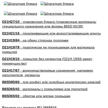
D21H27/10
- упаковочная бумага (упаковочные материалы
специального назначения или формы B65D 65/38)
D21H21/16
- проклеивающие или водоотталкивающие агенты
D21H19/84
- на обеих сторонах подложки
D21H19/78
- практически не проницаемая для материала
покрытия
D21H19/10
- покрытия без пигментов (D21H 19/66 имеет
преимущество)
D21H17/67
- водонерастворимые соединения, например
наполнители, пигменты
B65D85/60
- для конфет или подобных кондитерских изделий
B65D65/42
- материалы с покрытиями или пропиткой
B65D65/02
- обертки или мягкие покрышки
Владельцы патента RU 2668916: