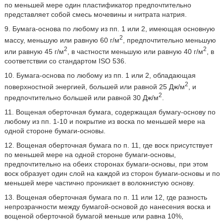
по меньшей мере один пластификатор предпочтительно
представляет собой смесь мочевины и нитрата натрия.
9. Бумага-основа по любому из пп. 1 или 2, имеющая основную
2
массу, меньшую или равную 60 г/м
, предпочтительно меньшую
2
2
или равную 45 г/м
, в частности меньшую или равную 40 г/м
, в
соответствии со стандартом ISO 536.
10. Бумага-основа по любому из пп. 1 или 2, обладающая
2
поверхностной энергией, большей или равной 25 Дж/м
, и
2
предпочтительно большей или равной 30 Дж/м
.
11. Вощеная оберточная бумага, содержащая бумагу-основу по
любому из пп. 1-10 и покрытие из воска по меньшей мере на
одной стороне бумаги-основы.
12. Вощеная оберточная бумага по п. 11, где воск присутствует
по меньшей мере на одной стороне бумаги-основы,
предпочтительно на обеих сторонах бумаги-основы, при этом
воск образует один слой на каждой из сторон бумаги-основы и по
меньшей мере частично проникает в волокнистую основу.
13. Вощеная оберточная бумага по п. 11 или 12, где разность
непрозрачности между бумагой-основой до нанесения воска и
вощеной оберточной бумагой меньше или равна 10%,