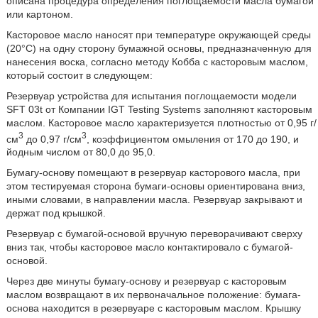
описана процедура определения поглощаемости масла бумагой
или картоном.
Касторовое масло наносят при температуре окружающей среды
(20°С) на одну сторону бумажной основы, предназначенную для
нанесения воска, согласно методу Кобба с касторовым маслом,
который состоит в следующем:
Резервуар устройства для испытания поглощаемости модели
SFT 03t от Компании IGT Testing Systems заполняют касторовым
маслом. Касторовое масло характеризуется плотностью от 0,95 г/
3
3
см
до 0,97 г/см
, коэффициентом омыления от 170 до 190, и
йодным числом от 80,0 до 95,0.
Бумагу-основу помещают в резервуар касторового масла, при
этом тестируемая сторона бумаги-основы ориентирована вниз,
иными словами, в направлении масла. Резервуар закрывают и
держат под крышкой.
Резервуар с бумагой-основой вручную переворачивают сверху
вниз так, чтобы касторовое масло контактировало с бумагой-
основой.
Через две минуты бумагу-основу и резервуар с касторовым
маслом возвращают в их первоначальное положение: бумага-
основа находится в резервуаре с касторовым маслом. Крышку