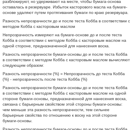
разблокируют, но удерживают на месте, чтобы бумага-основа
оставалась в резервуаре. Избыток касторового масла на бумаге-
основе удаляют путем протягивания бумаги по краю резервуара.
Разность непрозрачности до и после теста Кобба в соответствии с
методом Кобба с касторовым маслом
Непрозрачность измеряют на бумаге-основе до и после теста
Кобба в соответствии с методом Кобба с касторовым маслом на
одной стороне, предназначенной для нанесения воска.
Разность непрозрачности бумаги-основы до и после теста Кобба
в соответствии с методом Кобба с касторовым маслом вычисляют
следующим образом:
Разность непрозрачности (%) = Непрозрачность до теста Кобба
(%) - непрозрачность после теста Кобба (%)
Разность непрозрачности бумаги-основы до и после теста Кобба
в соответствии с методом Кобба с касторовым маслом на одной
стороне бумаги-основы, предназначенной для нанесения воска,
связана с барьерным свойством этой стороны бумаги-основы:
чем меньше эта разность непрозрачности, тем сильнее
барьерные свойства по отношению к воску на этой стороне
бумаги-основы.
Разность непрозрачности бумаги-основы до и после теста Кобба