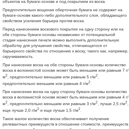
объектов на бумаге-основе и под покрытием из воска.
Предпочтительно вощеная оберточная бумага не содержит на
бумаге-основе какого-либо дополнительного слоя, обладающего
свойством усиления барьера против воска.
Перед нанесением воскового покрытия на одну сторону или на
обе стороны бумаги-основы независимо от потенциальной
стадии нанесения печати можно выполнять дополнительную
обработку для улучшения свойства, отличающегося от
барьерного свойства по отношению к воску, такого как, например,
скручиваемость.
При нанесении воска на обе стороны бумаги-основы количество
воска в волокнистой основе может быть меньшим или равным 7 г/
2
2
м
, предпочтительно меньшим или равным 5 г/м
,
2
предпочтительно меньшим или равным 4 г/м
.
При нанесении воска на одну сторону бумаги-основы количество
воска в волокнистой основе может быть меньшим или равным 4 г/
2
2
2
м
, предпочтительно меньшим или равным 3 г/м
, лучше 2,5 г/м
,
2
2
еще лучше 2,0 г/м
и еще лучше 1,5 г/м
.
Такое малое количество воска обеспечивает получение
релевантных преимуществ в отношении стоимости, преимуществ