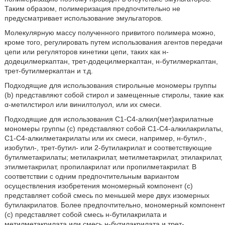
Таким образом, полимеризация предпочтительно не
предусматривает использование эмульгаторов.
Молекулярную массу полученного привитого полимера можно,
кроме того, регулировать путем использования агентов передачи
цепи или регуляторов кинетики цепи, таких как н-
додецилмеркаптан, трет-додецилмеркаптан, н-бутилмеркаптан,
трет-бутилмеркаптан и т.д.
Подходящие для использования стирольные мономеры группы
(b) представляют собой стирол и замещенные стиролы, такие как
α-метилстирол или винилтолуол, или их смеси.
Подходящие для использования С1-С4-алкил(мет)акрилатные
мономеры группы (c) представляют собой С1-С4-алкилакрилаты,
С1-С4-алкилметакрилаты или их смеси, например, н-бутил-,
изобутил-, трет-бутил- или 2-бутилакрилат и соответствующие
бутилметакрилаты; метилакрилат, метилметакрилат, этилакрилат,
этилметакрилат, пропилакрилат или пропилметакрилат. В
соответствии с одним предпочтительным вариантом
осуществления изобретения мономерный компонент (c)
представляет собой смесь по меньшей мере двух изомерных
бутилакрилатов. Более предпочтительно, мономерный компонент
(c) представляет собой смесь н-бутилакрилата и
метилметакрилата или смесь н-бутилакрилата и трет-