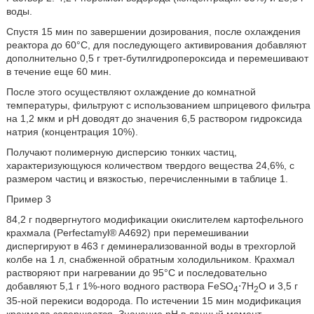
воды.
Спустя 15 мин по завершении дозирования, после охлаждения
реактора до 60°C, для последующего активирования добавляют
дополнительно 0,5 г трет-бутилгидропероксида и перемешивают
в течение еще 60 мин.
После этого осуществляют охлаждение до комнатной
температуры, фильтруют с использованием шприцевого фильтра
на 1,2 мкм и pH доводят до значения 6,5 раствором гидроксида
натрия (концентрация 10%).
Получают полимерную дисперсию тонких частиц,
характеризующуюся количеством твердого вещества 24,6%, с
размером частиц и вязкостью, перечисленными в таблице 1.
Пример 3
84,2 г подвергнутого модификации окислителем картофельного
крахмала (Perfectamyl® A4692) при перемешивании
диспергируют в 463 г деминерализованной воды в трехгорлой
колбе на 1 л, снабженной обратным холодильником. Крахмал
растворяют при нагревании до 95°C и последовательно
добавляют 5,1 г 1%-ного водного раствора FeSO
⋅7H
O и 3,5 г
4
2
35-ной перекиси водорода. По истечении 15 мин модификация