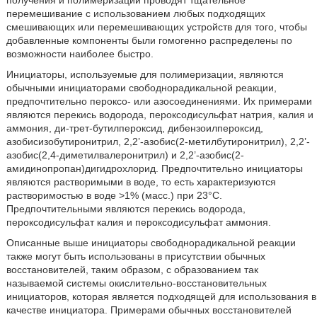
получения и полимеризации проводят тщательное
перемешивание с использованием любых подходящих
смешивающих или перемешивающих устройств для того, чтобы
добавленные компоненты были гомогенно распределены по
возможности наиболее быстро.
Инициаторы, используемые для полимеризации, являются
обычными инициаторами свободнорадикальной реакции,
предпочтительно пероксо- или азосоединениями. Их примерами
являются перекись водорода, пероксодисульфат натрия, калия и
аммония, ди-трет-бутилпероксид, дибензоилпероксид,
азобисизобутиронитрил, 2,2’-азобис(2-метилбутиронитрил), 2,2’-
азобис(2,4-диметилвалеронитрил) и 2,2’-азобис(2-
амидинопропан)дигидрохлорид. Предпочтительно инициаторы
являются растворимыми в воде, то есть характеризуются
растворимостью в воде >1% (масс.) при 23°C.
Предпочтительными являются перекись водорода,
пероксодисульфат калия и пероксодисульфат аммония.
Описанные выше инициаторы свободнорадикальной реакции
также могут быть использованы в присутствии обычных
восстановителей, таким образом, с образованием так
называемой системы окислительно-восстановительных
инициаторов, которая является подходящей для использования в
качестве инициатора. Примерами обычных восстановителей