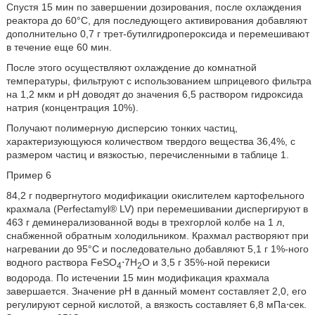
Спустя 15 мин по завершении дозирования, после охлаждения
реактора до 60°C, для последующего активирования добавляют
дополнительно 0,7 г трет-бутилгидропероксида и перемешивают
в течение еще 60 мин.
После этого осуществляют охлаждение до комнатной
температуры, фильтруют с использованием шприцевого фильтра
на 1,2 мкм и pH доводят до значения 6,5 раствором гидроксида
натрия (концентрация 10%).
Получают полимерную дисперсию тонких частиц,
характеризующуюся количеством твердого вещества 36,4%, с
размером частиц и вязкостью, перечисленными в таблице 1.
Пример 6
84,2 г подвергнутого модификации окислителем картофельного
крахмала (Perfectamyl® LV) при перемешивании диспергируют в
463 г деминерализованной воды в трехгорлой колбе на 1 л,
снабженной обратным холодильником. Крахмал растворяют при
нагревании до 95°C и последовательно добавляют 5,1 г 1%-ного
водного раствора FeSO
⋅7H
O и 3,5 г 35%-ной перекиси
4
2
водорода. По истечении 15 мин модификация крахмала
завершается. Значение pH в данный момент составляет 2,0, его
регулируют серной кислотой, а вязкость составляет 6,8 мПа⋅сек.