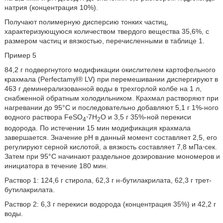
натрия (концентрация 10%).
Получают полимерную дисперсию тонких частиц,
характеризующуюся количеством твердого вещества 35,6%, с
размером частиц и вязкостью, перечисленными в таблице 1.
Пример 5
84,2 г подвергнутого модификации окислителем картофельного
крахмала (Perfectamyl® LV) при перемешивании диспергируют в
463 г деминерализованной воды в трехгорлой колбе на 1 л,
снабженной обратным холодильником. Крахмал растворяют при
нагревании до 95°C и последовательно добавляют 5,1 г 1%-ного
водного раствора FeSO
⋅7H
O и 3,5 г 35%-ной перекиси
4
2
водорода. По истечении 15 мин модификация крахмала
завершается. Значение pH в данный момент составляет 2,5, его
регулируют серной кислотой, а вязкость составляет 7,8 мПа⋅сек.
Затем при 95°C начинают раздельное дозирование мономеров и
инициатора в течение 180 мин.
Раствор 1: 124,6 г стирола, 62,3 г н-бутилакрилата, 62,3 г трет-
бутилакрилата.
Раствор 2: 6,3 г перекиси водорода (концентрация 35%) и 42,2 г
воды.