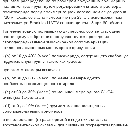
при этом распределение по размерам полученных полимерных
частиц контролируют путем регулирования вязкости раствора
полисахарида перед полимеризацией доведением ее до уровня
<20 мПа⋅сек, согласно измерению при 23°C с использованием
вискозиметра Brookfield LVDV со шпинделем 18 при 60 об/мин.
Типичную водную полимерную дисперсию, соответствующую
настоящему изобретению, получают путем проведения
свободнорадикальной эмульсионной сополимеризации
этиленненасыщенных мономеров в присутствии
- (a) от 10 до 40% (масс.) полисахарида, содержащего свободную
гидроксильную группу, такого как крахмал,
при этом мономеры включают
- (b) от 30 до 60% (масс.) по меньшей мере одного
необязательно замещенного стирола,
- (c) от 60 до 30% (масс.) по меньшей мере одного С1-С4-
алкил(мет)акрилата и
- (d) от 0 до 10% (масс.) других этиленненасыщенных
сополимеризуемых мономеров,
и использования (е) растворимой в воде окислительно-
восстановительной системы для сшивания посредством прививки