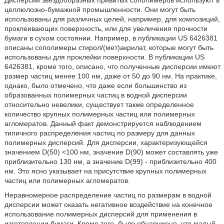
Дисперсии звездообразных привитых сополимеров используют в
целлюлозно-бумажной промышленности. Они могут быть
использованы для различных целей, например, для композиций,
проклеивающих поверхность, или для увеличения прочности
бумаги в сухом состоянии. Например, в публикации US 6426381
описаны сополимеры стирол/(мет)акрилат, которые могут быть
использованы для проклейки поверхности. В публикации US
6426381, кроме того, описано, что полученные дисперсии имеют
размер частиц менее 100 нм, даже от 50 до 90 нм. На практике,
однако, было отмечено, что даже если большинство из
образованных полимерных частиц в водной дисперсии
относительно невелики, существует также определенное
количество крупных полимерных частиц или полимерных
агломератов. Данный факт демонстрируется наблюдением
типичного распределения частиц по размеру для данных
полимерных дисперсий. Для дисперсии, характеризующейся
значением D(50) <100 нм, значение D(90) может составлять уже
приблизительно 130 нм, а значение D(99) - приблизительно 400
нм. Это ясно указывает на присутствие крупных полимерных
частиц или полимерных агломератов.
Неравномерное распределение частиц по размерам в водной
дисперсии может оказать негативное воздействие на конечное
использование полимерных дисперсий для применения в
изготовлении бумаги. Кроме того, было обнаружено, что малый