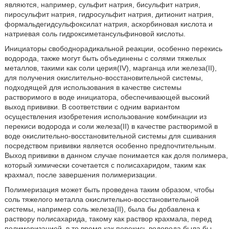
являются, например, сульфит натрия, бисульфит натрия,
пиросульфит натрия, гидросульфит натрия, дитионит натрия,
формальдегидсульфоксилат натрия, аскорбиновая кислота и
натриевая соль гидроксиметансульфиновой кислоты.
Инициаторы свободнорадикальной реакции, особенно перекись
водорода, также могут быть объединены с солями тяжелых
металлов, такими как соли церия(IV), марганца или железа(II),
для получения окислительно-восстановительной системы,
подходящей для использования в качестве системы
растворимого в воде инициатора, обеспечивающей высокий
выход прививки. В соответствии с одним вариантом
осуществления изобретения использование комбинации из
перекиси водорода и соли железа(II) в качестве растворимой в
воде окислительно-восстановительной системы для сшивания
посредством прививки является особенно предпочтительным.
Выход прививки в данном случае понимается как доля полимера,
который химически сочетается с полисахаридом, таким как
крахмал, после завершения полимеризации.
Полимеризация может быть проведена таким образом, чтобы
соль тяжелого металла окислительно-восстановительной
системы, например соль железа(II), была бы добавлена к
раствору полисахарида, такому как раствор крахмала, перед
полимеризацией, в то время как перекись водорода была бы