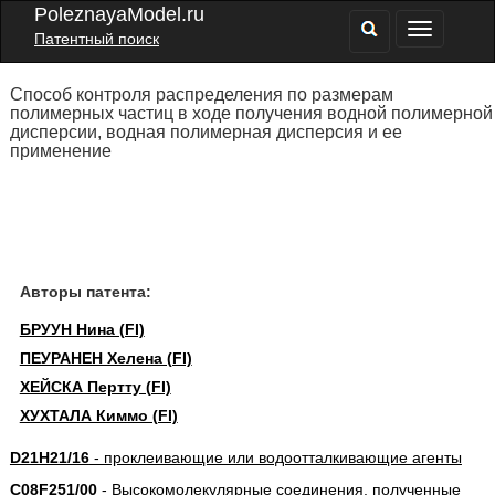
PoleznayaModel.ru
Патентный поиск
Способ контроля распределения по размерам
полимерных частиц в ходе получения водной полимерной
дисперсии, водная полимерная дисперсия и ее
применение
Авторы патента:
БРУУН Нина (FI)
ПЕУРАНЕН Хелена (FI)
ХЕЙСКА Пертту (FI)
ХУХТАЛА Киммо (FI)
D21H21/16
- проклеивающие или водоотталкивающие агенты
C08F251/00
- Высокомолекулярные соединения, полученные