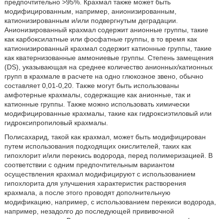
предпочтительно >95%. Крахмал также может быть
модифицированным, например, анионизированным,
катионизированным и/или подвергнутым деградации.
Анионизированный крахмал содержит анионные группы, такие
как карбоксилатные или фосфатные группы, в то время как
катионизированный крахмал содержит катионные группы, такие
как кватернизованные аммониевые группы. Степень замещения
(DS), указывающая на среднее количество анионных/катионных
групп в крахмале в расчете на одно глюкозное звено, обычно
составляет 0,01-0,20. Также могут быть использованы
амфотерные крахмалы, содержащие как анионные, так и
катионные группы. Также можно использовать химически
модифицированные крахмалы, такие как гидроксиэтиловый или
гидроксипропиловый крахмалы.
Полисахарид, такой как крахмал, может быть модифицирован
путем использования подходящих окислителей, таких как
гипохлорит и/или перекись водорода, перед полимеризацией. В
соответствии с одним предпочтительным вариантом
осуществления крахмал модифицируют с использованием
гипохлорита для улучшения характеристик растворения
крахмала, а после этого проводят дополнительную
модификацию, например, с использованием перекиси водорода,
например, незадолго до последующей прививочной