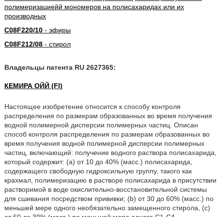
полимеризациейй мономеров на полисахаридах или их
производных
C08F220/10
- эфиры
C08F212/08
- стирол
Владельцы патента RU 2627365:
КЕМИРА ОЙЙ (FI)
Настоящее изобретение относится к способу контроля
распределения по размерам образованных во время получения
водной полимерной дисперсии полимерных частиц. Описан
способ контроля распределения по размерам образованных во
время получения водной полимерной дисперсии полимерных
частиц, включающий: получение водного раствора полисахарида,
который содержит: (a) от 10 до 40% (масс.) полисахарида,
содержащего свободную гидроксильную группу, такого как
крахмал, полимеризацию в растворе полисахарида в присутствии
растворимой в воде окислительно-восстановительной системы
для сшивания посредством прививки; (b) от 30 до 60% (масс.) по
меньшей мере одного необязательно замещенного стирола, (с)