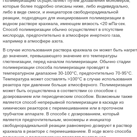
Полимеризацию осуществляют путем добавления мономеров,
которые более подробно описаны ниже, либо индивидуально,
либо в виде смеси, и инициаторов свободнорадикальной
реакции, подходящих для инициирования полимеризации в
водном растворе крахмала, имеющем вязкость <20 мПа⋅сек.
Способ полимеризации обычно осуществляют в отсутствие
кислорода, предпочтительно в атмосфере инертного газа,
например в атмосфере азота.
В случае использования раствора крахмала он может быть нагрет
до значения, превышающего значение его температуры
глютенизации, перед началом полимеризации. Обычно стадии
полимеризации способа полимеризации проводят в
температурном диапазоне 30-100°C, предпочтительно 70-95°C.
Температура может составлять >100°C в случае использования
реактора при давлении больше атмосферного. Полимеризация
может быть осуществлена в соответствии со способом с
дозированием или периодическим способом. Возможным также
является способ непрерывной полимеризации в каскаде из
химических реакторов с перемешиванием или в проточном
трубчатом аппарате. В способе с дозированием, который
является предпочтительным, мономеры и инициатор
свободнорадикальной реакции равномерно дозируют в раствор
крахмала в реакторе с перемешиванием. В ходе всего способа