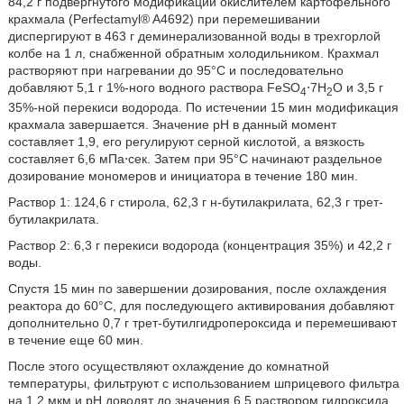
84,2 г подвергнутого модификации окислителем картофельного
крахмала (Perfectamyl® A4692) при перемешивании
диспергируют в 463 г деминерализованной воды в трехгорлой
колбе на 1 л, снабженной обратным холодильником. Крахмал
растворяют при нагревании до 95°C и последовательно
добавляют 5,1 г 1%-ного водного раствора FeSO
⋅7H
O и 3,5 г
4
2
35%-ной перекиси водорода. По истечении 15 мин модификация
крахмала завершается. Значение pH в данный момент
составляет 1,9, его регулируют серной кислотой, а вязкость
составляет 6,6 мПа⋅сек. Затем при 95°C начинают раздельное
дозирование мономеров и инициатора в течение 180 мин.
Раствор 1: 124,6 г стирола, 62,3 г н-бутилакрилата, 62,3 г трет-
бутилакрилата.
Раствор 2: 6,3 г перекиси водорода (концентрация 35%) и 42,2 г
воды.
Спустя 15 мин по завершении дозирования, после охлаждения
реактора до 60°C, для последующего активирования добавляют
дополнительно 0,7 г трет-бутилгидропероксида и перемешивают
в течение еще 60 мин.
После этого осуществляют охлаждение до комнатной
температуры, фильтруют с использованием шприцевого фильтра
на 1,2 мкм и pH доводят до значения 6,5 раствором гидроксида