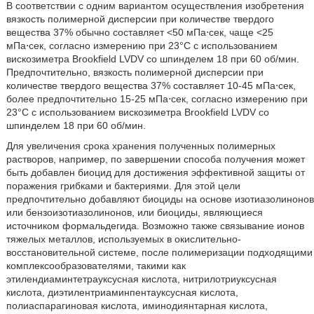
В соответствии с одним вариантом осуществления изобретения
вязкость полимерной дисперсии при количестве твердого
вещества 37% обычно составляет <50 мПа⋅сек, чаще <25
мПа⋅сек, согласно измерению при 23°C с использованием
вискозиметра Brookfield LVDV со шпинделем 18 при 60 об/мин.
Предпочтительно, вязкость полимерной дисперсии при
количестве твердого вещества 37% составляет 10-45 мПа⋅сек,
более предпочтительно 15-25 мПа⋅сек, согласно измерению при
23°C с использованием вискозиметра Brookfield LVDV со
шпинделем 18 при 60 об/мин.
Для увеличения срока хранения полученных полимерных
растворов, например, по завершении способа получения может
быть добавлен биоцид для достижения эффективной защиты от
поражения грибками и бактериями. Для этой цели
предпочтительно добавляют биоциды на основе изотиазолинонов
или бензоизотиазолинонов, или биоциды, являющиеся
источником формальдегида. Возможно также связывание ионов
тяжелых металлов, используемых в окислительно-
восстановительной системе, после полимеризации подходящими
комплексообразователями, такими как
этилендиаминтетрауксусная кислота, нитрилотриуксусная
кислота, диэтилентриаминпентауксусная кислота,
полиаспарагиновая кислота, иминодиянтарная кислота,