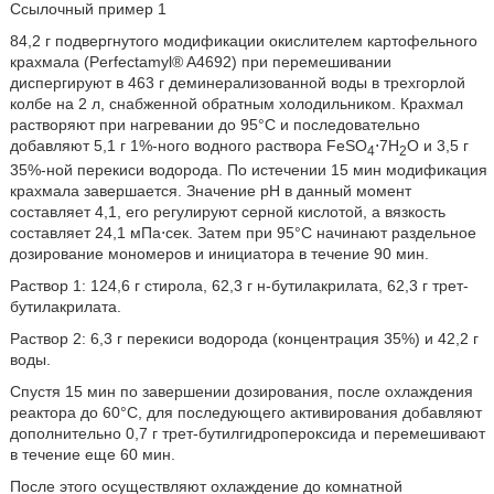
Ссылочный пример 1
84,2 г подвергнутого модификации окислителем картофельного
крахмала (Perfectamyl® A4692) при перемешивании
диспергируют в 463 г деминерализованной воды в трехгорлой
колбе на 2 л, снабженной обратным холодильником. Крахмал
растворяют при нагревании до 95°C и последовательно
добавляют 5,1 г 1%-ного водного раствора FeSO
⋅7H
O и 3,5 г
4
2
35%-ной перекиси водорода. По истечении 15 мин модификация
крахмала завершается. Значение pH в данный момент
составляет 4,1, его регулируют серной кислотой, а вязкость
составляет 24,1 мПа⋅сек. Затем при 95°C начинают раздельное
дозирование мономеров и инициатора в течение 90 мин.
Раствор 1: 124,6 г стирола, 62,3 г н-бутилакрилата, 62,3 г трет-
бутилакрилата.
Раствор 2: 6,3 г перекиси водорода (концентрация 35%) и 42,2 г
воды.
Спустя 15 мин по завершении дозирования, после охлаждения
реактора до 60°C, для последующего активирования добавляют
дополнительно 0,7 г трет-бутилгидропероксида и перемешивают
в течение еще 60 мин.
После этого осуществляют охлаждение до комнатной