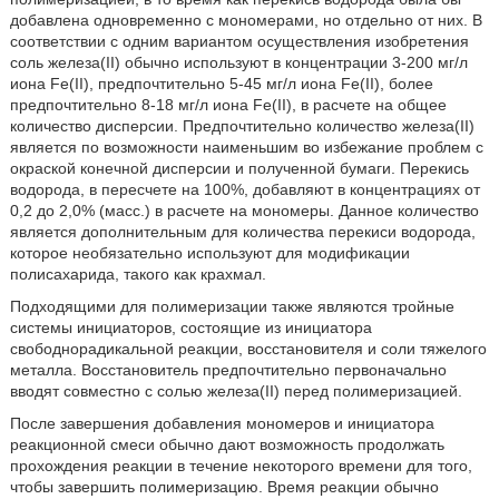
добавлена одновременно с мономерами, но отдельно от них. В
соответствии с одним вариантом осуществления изобретения
соль железа(II) обычно используют в концентрации 3-200 мг/л
иона Fe(II), предпочтительно 5-45 мг/л иона Fe(II), более
предпочтительно 8-18 мг/л иона Fe(II), в расчете на общее
количество дисперсии. Предпочтительно количество железа(II)
является по возможности наименьшим во избежание проблем с
окраской конечной дисперсии и полученной бумаги. Перекись
водорода, в пересчете на 100%, добавляют в концентрациях от
0,2 до 2,0% (масс.) в расчете на мономеры. Данное количество
является дополнительным для количества перекиси водорода,
которое необязательно используют для модификации
полисахарида, такого как крахмал.
Подходящими для полимеризации также являются тройные
системы инициаторов, состоящие из инициатора
свободнорадикальной реакции, восстановителя и соли тяжелого
металла. Восстановитель предпочтительно первоначально
вводят совместно с солью железа(II) перед полимеризацией.
После завершения добавления мономеров и инициатора
реакционной смеси обычно дают возможность продолжать
прохождения реакции в течение некоторого времени для того,
чтобы завершить полимеризацию. Время реакции обычно