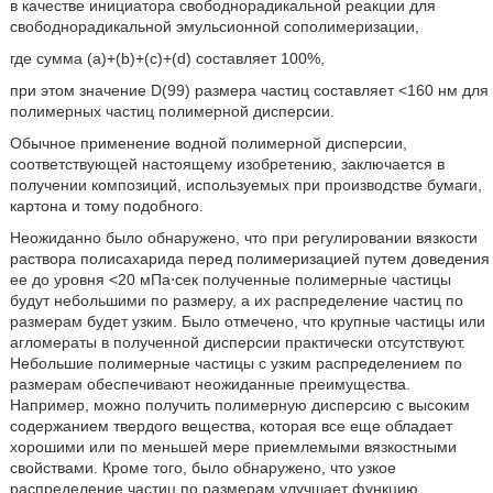
в качестве инициатора свободнорадикальной реакции для
свободнорадикальной эмульсионной сополимеризации,
где сумма (a)+(b)+(c)+(d) составляет 100%,
при этом значение D(99) размера частиц составляет <160 нм для
полимерных частиц полимерной дисперсии.
Обычное применение водной полимерной дисперсии,
соответствующей настоящему изобретению, заключается в
получении композиций, используемых при производстве бумаги,
картона и тому подобного.
Неожиданно было обнаружено, что при регулировании вязкости
раствора полисахарида перед полимеризацией путем доведения
ее до уровня <20 мПа⋅сек полученные полимерные частицы
будут небольшими по размеру, а их распределение частиц по
размерам будет узким. Было отмечено, что крупные частицы или
агломераты в полученной дисперсии практически отсутствуют.
Небольшие полимерные частицы с узким распределением по
размерам обеспечивают неожиданные преимущества.
Например, можно получить полимерную дисперсию с высоким
содержанием твердого вещества, которая все еще обладает
хорошими или по меньшей мере приемлемыми вязкостными
свойствами. Кроме того, было обнаружено, что узкое
распределение частиц по размерам улучшает функцию