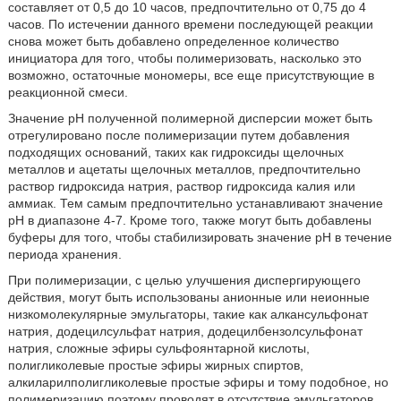
составляет от 0,5 до 10 часов, предпочтительно от 0,75 до 4
часов. По истечении данного времени последующей реакции
снова может быть добавлено определенное количество
инициатора для того, чтобы полимеризовать, насколько это
возможно, остаточные мономеры, все еще присутствующие в
реакционной смеси.
Значение pH полученной полимерной дисперсии может быть
отрегулировано после полимеризации путем добавления
подходящих оснований, таких как гидроксиды щелочных
металлов и ацетаты щелочных металлов, предпочтительно
раствор гидроксида натрия, раствор гидроксида калия или
аммиак. Тем самым предпочтительно устанавливают значение
pH в диапазоне 4-7. Кроме того, также могут быть добавлены
буферы для того, чтобы стабилизировать значение pH в течение
периода хранения.
При полимеризации, с целью улучшения диспергирующего
действия, могут быть использованы анионные или неионные
низкомолекулярные эмульгаторы, такие как алкансульфонат
натрия, додецилсульфат натрия, додецилбензолсульфонат
натрия, сложные эфиры сульфоянтарной кислоты,
полигликолевые простые эфиры жирных спиртов,
алкиларилполигликолевые простые эфиры и тому подобное, но
полимеризацию поэтому проводят в отсутствие эмульгаторов.