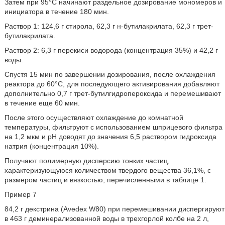
Затем при 95°C начинают раздельное дозирование мономеров и
инициатора в течение 180 мин.
Раствор 1: 124,6 г стирола, 62,3 г н-бутилакрилата, 62,3 г трет-
бутилакрилата.
Раствор 2: 6,3 г перекиси водорода (концентрация 35%) и 42,2 г
воды.
Спустя 15 мин по завершении дозирования, после охлаждения
реактора до 60°C, для последующего активирования добавляют
дополнительно 0,7 г трет-бутилгидропероксида и перемешивают
в течение еще 60 мин.
После этого осуществляют охлаждение до комнатной
температуры, фильтруют с использованием шприцевого фильтра
на 1,2 мкм и pH доводят до значения 6,5 раствором гидроксида
натрия (концентрация 10%).
Получают полимерную дисперсию тонких частиц,
характеризующуюся количеством твердого вещества 36,1%, с
размером частиц и вязкостью, перечисленными в таблице 1.
Пример 7
84,2 г декстрина (Avedex W80) при перемешивании диспергируют
в 463 г деминерализованной воды в трехгорлой колбе на 2 л,