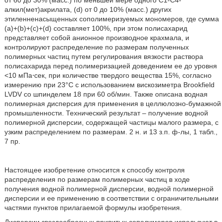
от 60 до 30% (масс.) по меньшей мере одного С1-С4-
алкил(мет)акрилата, (d) от 0 до 10% (масс.) других
этиленненасыщенных сополимеризуемых мономеров, где сумма
(а)+(b)+(с)+(d) составляет 100%, при этом полисахарид
представляет собой анионное производное крахмала, и
контролируют распределение по размерам полученных
полимерных частиц путем регулирования вязкости раствора
полисахарида перед полимеризацией доведением ее до уровня
<10 мПа⋅сек, при количестве твердого вещества 15%, согласно
измерению при 23°C с использованием вискозиметра Brookfield
LVDV со шпинделем 18 при 60 об/мин. Также описана водная
полимерная дисперсия для применения в целлюлозно-бумажной
промышленности. Технический результат – получение водной
полимерной дисперсии, содержащей частицы малого размера, с
узким распределением по размерам. 2 н. и 13 з.п. ф-лы, 1 табл.,
7 пр.
Настоящее изобретение относится к способу контроля
распределения по размерам полимерных частиц в ходе
получения водной полимерной дисперсии, водной полимерной
дисперсии и ее применению в соответствии с ограничительными
частями пунктов прилагаемой формулы изобретения.