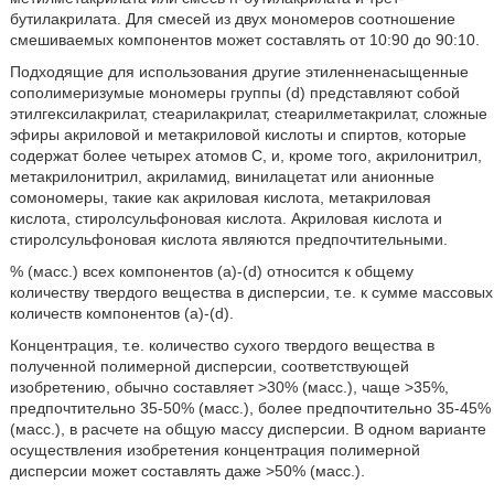
бутилакрилата. Для смесей из двух мономеров соотношение
смешиваемых компонентов может составлять от 10:90 до 90:10.
Подходящие для использования другие этиленненасыщенные
сополимеризумые мономеры группы (d) представляют собой
этилгексилакрилат, стеарилакрилат, стеарилметакрилат, сложные
эфиры акриловой и метакриловой кислоты и спиртов, которые
содержат более четырех атомов C, и, кроме того, акрилонитрил,
метакрилонитрил, акриламид, винилацетат или анионные
сомономеры, такие как акриловая кислота, метакриловая
кислота, стиролсульфоновая кислота. Акриловая кислота и
стиролсульфоновая кислота являются предпочтительными.
% (масс.) всех компонентов (a)-(d) относится к общему
количеству твердого вещества в дисперсии, т.е. к сумме массовых
количеств компонентов (a)-(d).
Концентрация, т.е. количество сухого твердого вещества в
полученной полимерной дисперсии, соответствующей
изобретению, обычно составляет >30% (масс.), чаще >35%,
предпочтительно 35-50% (масс.), более предпочтительно 35-45%
(масс.), в расчете на общую массу дисперсии. В одном варианте
осуществления изобретения концентрация полимерной
дисперсии может составлять даже >50% (масс.).