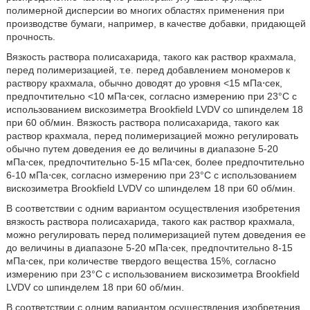
полимерной дисперсии во многих областях применения при
производстве бумаги, например, в качестве добавки, придающей
прочность.
Вязкость раствора полисахарида, такого как раствор крахмала,
перед полимеризацией, т.е. перед добавлением мономеров к
раствору крахмала, обычно доводят до уровня <15 мПа⋅сек,
предпочтительно <10 мПа⋅сек, согласно измерению при 23°C с
использованием вискозиметра Brookfield LVDV со шпинделем 18
при 60 об/мин. Вязкость раствора полисахарида, такого как
раствор крахмала, перед полимеризацией можно регулировать
обычно путем доведения ее до величины в диапазоне 5-20
мПа⋅сек, предпочтительно 5-15 мПа⋅сек, более предпочтительно
6-10 мПа⋅сек, согласно измерению при 23°C с использованием
вискозиметра Brookfield LVDV со шпинделем 18 при 60 об/мин.
В соответствии с одним вариантом осуществления изобретения
вязкость раствора полисахарида, такого как раствор крахмала,
можно регулировать перед полимеризацией путем доведения ее
до величины в диапазоне 5-20 мПа⋅сек, предпочтительно 8-15
мПа⋅сек, при количестве твердого вещества 15%, согласно
измерению при 23°C с использованием вискозиметра Brookfield
LVDV со шпинделем 18 при 60 об/мин.
В соответствии с одним вариантом осуществления изобретения