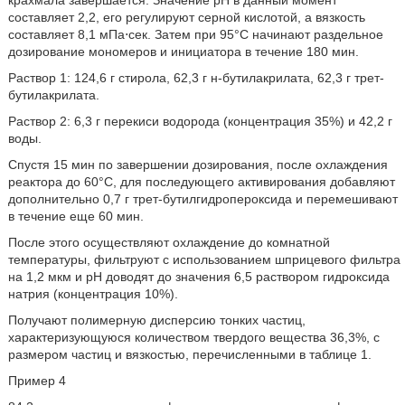
крахмала завершается. Значение pH в данный момент
составляет 2,2, его регулируют серной кислотой, а вязкость
составляет 8,1 мПа⋅сек. Затем при 95°C начинают раздельное
дозирование мономеров и инициатора в течение 180 мин.
Раствор 1: 124,6 г стирола, 62,3 г н-бутилакрилата, 62,3 г трет-
бутилакрилата.
Раствор 2: 6,3 г перекиси водорода (концентрация 35%) и 42,2 г
воды.
Спустя 15 мин по завершении дозирования, после охлаждения
реактора до 60°C, для последующего активирования добавляют
дополнительно 0,7 г трет-бутилгидропероксида и перемешивают
в течение еще 60 мин.
После этого осуществляют охлаждение до комнатной
температуры, фильтруют с использованием шприцевого фильтра
на 1,2 мкм и pH доводят до значения 6,5 раствором гидроксида
натрия (концентрация 10%).
Получают полимерную дисперсию тонких частиц,
характеризующуюся количеством твердого вещества 36,3%, с
размером частиц и вязкостью, перечисленными в таблице 1.
Пример 4