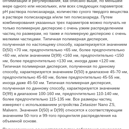
оптимизации и регулирования, как описано выше, по меньшей
мере одного или нескольких, или всех следующих параметров:
pH раствора полисахарида, количество сухого твердого вещества
в растворе полисахарида и/или тип полисахарида. Путем
комбинирования указанных трех параметров можно получать не
только полимерную дисперсию с очень узким распределением
частиц по размерам, но также и полимерную дисперсию с очень
мелкими частицами. Типичная полимерная дисперсия,
полученная по настоящему способу, характеризуется значением
D(50) <70 нм, предпочтительно <65 нм, более предпочтительно
<60 нм, и/или значением D(99) <160 нм, предпочтительно <150
нм, более предпочтительно <130 нм, иногда даже <120 нм.
Типичная полимерная дисперсия, полученная по данному
способу, характеризуется значением D(50) в диапазоне 45-70 нм,
предпочтительно 45-60 нм, более предпочтительно 45-55 нм,
иногда даже 45-50 нм. Типичная полимерная дисперсия,
полученная по данному способу, характеризуется значением
D(99) в диапазоне 100-160 нм, предпочтительно 110-140 нм,
более предпочтительно 115-135 нм. Все размеры частиц
измеряют с использованием устройства Zetasizer Nano ZS,
Malvern. Значения D(50) и D(99) относятся к соответствующим
значениям 50-того и 99-того процентиля распределения на
объемной основе.