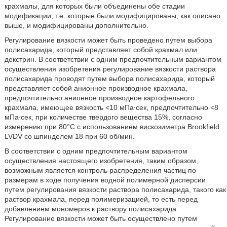
крахмалы, для которых были объединены обе стадии
модификации, т.е. которые были модифицированы, как описано
выше, и модифицированы дополнительно.
Регулирование вязкости может быть проведено путем выбора
полисахарида, который представляет собой крахмал или
декстрин. В соответствии с одним предпочтительным вариантом
осуществления изобретения регулирование вязкости раствора
полисахарида проводят путем выбора полисахарида, который
представляет собой анионное производное крахмала,
предпочтительно анионное производное картофельного
крахмала, имеющее вязкость <10 мПа⋅сек, предпочтительно <8
мПа⋅сек, при количестве твердого вещества 15%, согласно
измерению при 80°C с использованием вискозиметра Brookfield
LVDV со шпинделем 18 при 60 об/мин.
В соответствии с одним предпочтительным вариантом
осуществления настоящего изобретения, таким образом,
возможным является контроль распределения частиц по
размерам в ходе получения водной полимерной дисперсии
путем регулирования вязкости раствора полисахарида, такого как
раствор крахмала, перед полимеризацией, то есть перед
добавлением мономеров к раствору полисахарида.
Регулирование вязкости может быть осуществлено путем