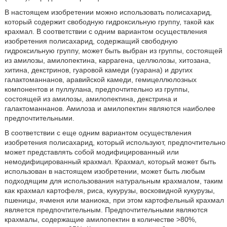
В настоящем изобретении можно использовать полисахарид,
который содержит свободную гидроксильную группу, такой как
крахмал. В соответствии с одним вариантом осуществления
изобретения полисахарид, содержащий свободную
гидроксильную группу, может быть выбран из группы, состоящей
из амилозы, амилопектина, каррагена, целлюлозы, хитозана,
хитина, декстринов, гуаровой камеди (гуарана) и других
галактоманнанов, аравийской камеди, гемицеллюлозных
компонентов и пуллулана, предпочтительно из группы,
состоящей из амилозы, амилопектина, декстрина и
галактоманнанов. Амилоза и амилопектин являются наиболее
предпочтительными.
В соответствии с еще одним вариантом осуществления
изобретения полисахарид, который используют, предпочтительно
может представлять собой модифицированный или
немодифицированный крахмал. Крахмал, который может быть
использован в настоящем изобретении, может быть любым
подходящим для использования натуральным крахмалом, таким
как крахмал картофеля, риса, кукурузы, восковидной кукурузы,
пшеницы, ячменя или маниока, при этом картофельный крахмал
является предпочтительным. Предпочтительными являются
крахмалы, содержащие амилопектин в количестве >80%,