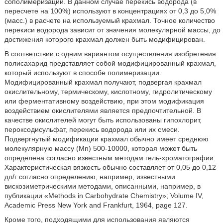
сополимеризации. В данном случае перекись водорода (в
пересчете на 100%) используют в концентрациях от 0,3 до 5,0%
(масс.) в расчете на используемый крахмал. Точное количество
перекиси водорода зависит от значения молекулярной массы, до
достижения которого крахмал должен быть модифицирован.
В соответствии с одним вариантом осуществления изобретения
полисахарид представляет собой модифицированный крахмал,
который используют в способе полимеризации.
Модифицированный крахмал получают, подвергая крахмал
окислительному, термическому, кислотному, гидролитическому
или ферментативному воздействию, при этом модификация
воздействием окислителями является предпочтительной. В
качестве окислителей могут быть использованы гипохлорит,
пероксодисульфат, перекись водорода или их смеси.
Подвергнутый модификации крахмал обычно имеет среднюю
молекулярную массу (Mn) 500-10000, которая может быть
определена согласно известным методам гель-хроматографии.
Характеристическая вязкость обычно составляет от 0,05 до 0,12
дл/г согласно определению, например, известными
вискозиметрическими методами, описанными, например, в
публикации «Methods in Carbohydrate Chemistry»; Volume IV,
Academic Press New York and Frankfurt, 1964, page 127.
Кроме того, подходящими для использования являются