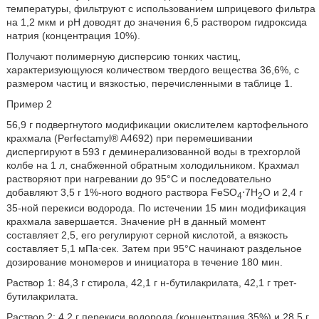
температуры, фильтруют с использованием шприцевого фильтра
на 1,2 мкм и pH доводят до значения 6,5 раствором гидроксида
натрия (концентрация 10%).
Получают полимерную дисперсию тонких частиц,
характеризующуюся количеством твердого вещества 36,6%, с
размером частиц и вязкостью, перечисленными в таблице 1.
Пример 2
56,9 г подвергнутого модификации окислителем картофельного
крахмала (Perfectamyl® A4692) при перемешивании
диспергируют в 593 г деминерализованной воды в трехгорлой
колбе на 1 л, снабженной обратным холодильником. Крахмал
растворяют при нагревании до 95°C и последовательно
добавляют 3,5 г 1%-ного водного раствора FeSO
⋅7H
O и 2,4 г
4
2
35-ной перекиси водорода. По истечении 15 мин модификация
крахмала завершается. Значение pH в данный момент
составляет 2,5, его регулируют серной кислотой, а вязкость
составляет 5,1 мПа⋅сек. Затем при 95°C начинают раздельное
дозирование мономеров и инициатора в течение 180 мин.
Раствор 1: 84,3 г стирола, 42,1 г н-бутилакрилата, 42,1 г трет-
бутилакрилата.
Раствор 2: 4,2 г перекиси водорода (концентрация 35%) и 28,5 г