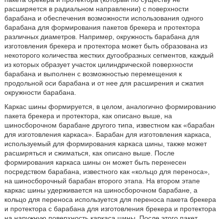
расширяется в радиальном направлении) с поверхности
барабана и обеспечения возможности использования одного
барабана для формирования пакетов брекера и протектора
различных диаметров. Например, окружность барабана для
изготовления брекера и протектора может быть образована из
некоторого количества жестких дугообразных сегментов, каждый
из которых образует участок цилиндрической поверхности
барабана и выполнен с возможностью перемещения к
продольной оси барабана и от нее для расширения и сжатия
окружности барабана.
Каркас шины формируется, в целом, аналогично формированию
пакета брекера и протектора, как описано выше, на
шиносборочном барабане другого типа, известном как «барабан
для изготовления каркаса». Барабан для изготовления каркаса,
используемый для формирования каркаса шины, также может
расширяться и сжиматься, как описано выше. После
формирования каркаса шины он может быть перенесен
посредством барабана, известного как «кольцо для переноса»,
на шиносборочный барабан второго этапа. На втором этапе
каркас шины удерживается на шиносборочном барабане, а
кольцо для переноса используется для переноса пакета брекера
и протектора с барабана для изготовления брекера и протектора
на наружную поверхность каркаса шины. После этого пакет