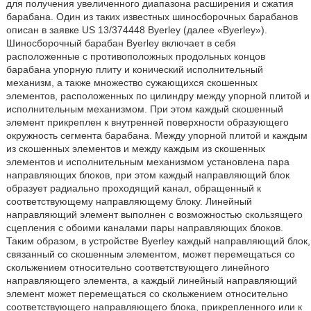
для получения увеличенного диапазона расширения и сжатия
барабана. Один из таких известных шиносборочных барабанов
описан в заявке US 13/374448 Byerley (далее «Byerley»).
Шиносборочный барабан Byerley включает в себя
расположенные с противоположных продольных концов
барабана упорную плиту и конический исполнительный
механизм, а также множество сужающихся скошенных
элементов, расположенных по цилиндру между упорной плитой и
исполнительным механизмом. При этом каждый скошенный
элемент прикреплен к внутренней поверхности образующего
окружность сегмента барабана. Между упорной плитой и каждым
из скошенных элементов и между каждым из скошенных
элементов и исполнительным механизмом установлена пара
направляющих блоков, при этом каждый направляющий блок
образует радиально проходящий канал, обращенный к
соответствующему направляющему блоку. Линейный
направляющий элемент выполнен с возможностью скользящего
сцепления с обоими каналами пары направляющих блоков.
Таким образом, в устройстве Byerley каждый направляющий блок,
связанный со скошенным элементом, может перемещаться со
скольжением относительно соответствующего линейного
направляющего элемента, а каждый линейный направляющий
элемент может перемещаться со скольжением относительно
соответствующего направляющего блока, прикрепленного или к