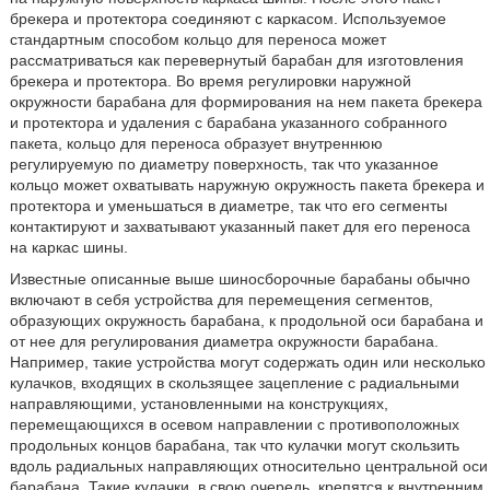
брекера и протектора соединяют с каркасом. Используемое
стандартным способом кольцо для переноса может
рассматриваться как перевернутый барабан для изготовления
брекера и протектора. Во время регулировки наружной
окружности барабана для формирования на нем пакета брекера
и протектора и удаления с барабана указанного собранного
пакета, кольцо для переноса образует внутреннюю
регулируемую по диаметру поверхность, так что указанное
кольцо может охватывать наружную окружность пакета брекера и
протектора и уменьшаться в диаметре, так что его сегменты
контактируют и захватывают указанный пакет для его переноса
на каркас шины.
Известные описанные выше шиносборочные барабаны обычно
включают в себя устройства для перемещения сегментов,
образующих окружность барабана, к продольной оси барабана и
от нее для регулирования диаметра окружности барабана.
Например, такие устройства могут содержать один или несколько
кулачков, входящих в скользящее зацепление с радиальными
направляющими, установленными на конструкциях,
перемещающихся в осевом направлении с противоположных
продольных концов барабана, так что кулачки могут скользить
вдоль радиальных направляющих относительно центральной оси
барабана. Такие кулачки, в свою очередь, крепятся к внутренним